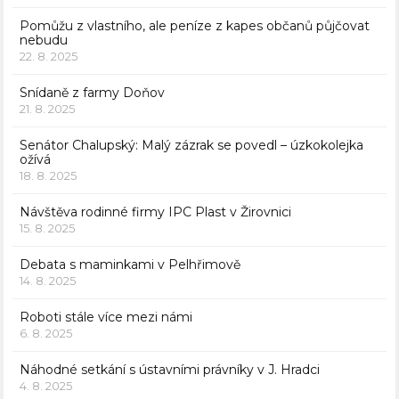
Pomůžu z vlastního, ale peníze z kapes občanů půjčovat
nebudu
22. 8. 2025
Snídaně z farmy Doňov
21. 8. 2025
Senátor Chalupský: Malý zázrak se povedl – úzkokolejka
ožívá
18. 8. 2025
Návštěva rodinné firmy IPC Plast v Žirovnici
15. 8. 2025
Debata s maminkami v Pelhřimově
14. 8. 2025
Roboti stále více mezi námi
6. 8. 2025
Náhodné setkání s ústavními právníky v J. Hradci
4. 8. 2025