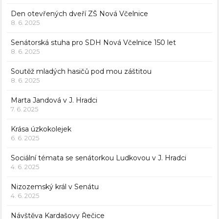
Den otevřených dveří ZŠ Nová Včelnice
8. 6. 2025
Senátorská stuha pro SDH Nová Včelnice 150 let
8. 6. 2025
Soutěž mladých hasičů pod mou záštitou
8. 6. 2025
Marta Jandová v J. Hradci
7. 6. 2025
Krása úzkokolejek
6. 6. 2025
Sociální témata se senátorkou Ludkovou v J. Hradci
4. 6. 2025
Nizozemský král v Senátu
4. 6. 2025
Návštěva Kardašovy Řečice