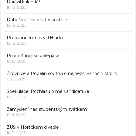
Dorazil kalendář…
16. 12. 2025
Dobešov – koncert v kostele
14. 12. 2025
Předvánoční čas v J.Hradci
13. 12. 2025
Přijetí Korejské delegace
12. 12. 2025
Žirovnice a Popelín soutěží o nejhezčí vánoční strom
6. 12. 2025
Spekulace iRozhlasu o mé kandidatuře
19. 11. 2025
Zamyšlení nad studentským svátkem
17. 11. 2025
ZUŠ v Horáckém divadle
14. 11. 2025