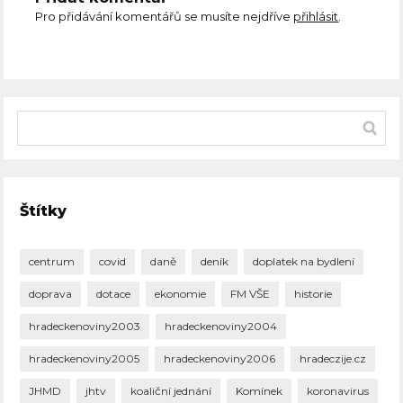
Pro přidávání komentářů se musíte nejdříve
přihlásit
.
Štítky
centrum
covid
daně
deník
doplatek na bydlení
doprava
dotace
ekonomie
FM VŠE
historie
hradeckenoviny2003
hradeckenoviny2004
hradeckenoviny2005
hradeckenoviny2006
hradeczije.cz
JHMD
jhtv
koaliční jednání
Komínek
koronavirus