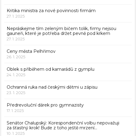
Kritika ministra za nové povinnosti firmám
27. 1. 2025
Nepráskejme tím zeleným bičem tolik, firmy nejsou
gauneři, které je potřeba držet pevně pod krkem
27. 1. 2025
Ceny města Pelhřimov
26. 1. 2025
Oblek s příběhem od kamarádů z gymplu
24. 1. 2025
Ochranná ruka nad českými dětmi u zápisu
23. 1. 2025
Předrevoluční dárek pro gymnazisty
17. 1. 2025
Senátor Chalupský: Korespondenční volbu nepovažuji
za šťastný krok! Bude z toho ještě mrzení…
10. 1. 2025