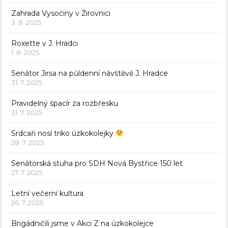
Zahrada Vysočiny v Žirovnici
3. 8. 2025
Roxette v J. Hradci
1. 8. 2025
Senátor Jirsa na půldenní návštěvě J. Hradce
31. 7. 2025
Pravidelný špacír za rozbřesku
31. 7. 2025
Srdcaři nosí triko úzkokolejky
28. 7. 2025
Senátorská stuha pro SDH Nová Bystřice 150 let
27. 7. 2025
Letní večerní kultura
26. 7. 2025
Brigádničili jsme v Akci Z na úzkokolejce