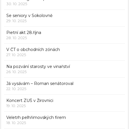
30. 10. 2025
Se seniory v Sokolovně
29. 10. 2025
Pietní akt 28.října
28. 10. 2025
V ČT o obchodních zónách
27. 10. 2025
Na pozvání starosty ve vinařství
26. 10. 2025
Já vysávám – Roman senátoroval
22. 10. 2025
Koncert ZUŠ v Žirovnici
19. 10. 2025
Veletrh pelhřimovských firem
18. 10. 2025