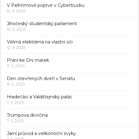
V Pelhřimově poprvé v Cybertrucku
15. 5. 2025
Jihočeský studentský parlament
14. 5. 2025
Větrná elektrárna na vlastní oči
12. 5. 2025
Přání ke Dni matek
11. 5. 2025
Den otevřených dveří v Senátu
8. 5. 2025
Hradečáci a Valdštejnský palác
7. 5. 2025
Trumpova divočina
7. 5. 2025
Jarní průvod a velikonoční zvyky
7. 5. 2025