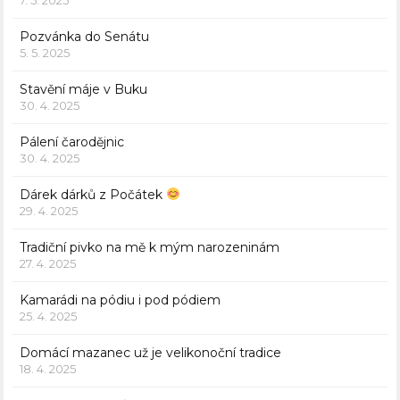
Pozvánka do Senátu
5. 5. 2025
Stavění máje v Buku
30. 4. 2025
Pálení čarodějnic
30. 4. 2025
Dárek dárků z Počátek
29. 4. 2025
Tradiční pivko na mě k mým narozeninám
27. 4. 2025
Kamarádi na pódiu i pod pódiem
25. 4. 2025
Domácí mazanec už je velikonoční tradice
18. 4. 2025