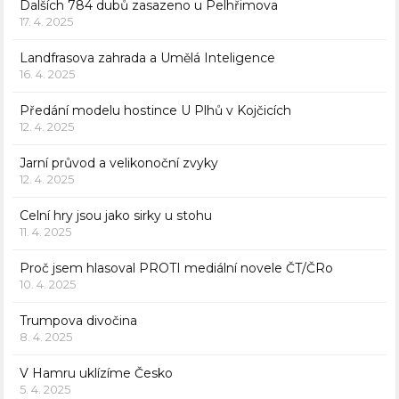
Dalších 784 dubů zasazeno u Pelhřimova
17. 4. 2025
Landfrasova zahrada a Umělá Inteligence
16. 4. 2025
Předání modelu hostince U Plhů v Kojčicích
12. 4. 2025
Jarní průvod a velikonoční zvyky
12. 4. 2025
Celní hry jsou jako sirky u stohu
11. 4. 2025
Proč jsem hlasoval PROTI mediální novele ČT/ČRo
10. 4. 2025
Trumpova divočina
8. 4. 2025
V Hamru uklízíme Česko
5. 4. 2025