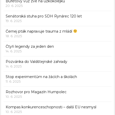
Bufetový vůz zve na úzkokolejku
20. 6. 2025
Senátorská stuha pro SDH Rynárec 120 let
19. 6. 2025
Černej pták napravuje trauma z mládí
18. 6. 2025
Čtyři legendy za jeden den
14. 6. 2025
Pozvánka do Valdštejnské zahrady
14. 6. 2025
Stop experimentům na žácích a školách
11. 6. 2025
Rozhovor pro Magazín Humpolec
10. 6. 2025
Kompas konkurenceschopnosti – další EU nesmysl
10. 6. 2025