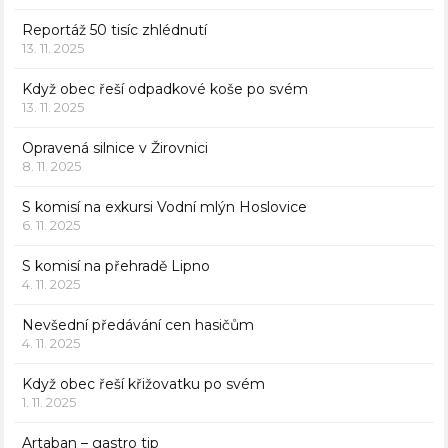
Reportáž 50 tisíc zhlédnutí
13. 11. 2025
Když obec řeší odpadkové koše po svém
13. 11. 2025
Opravená silnice v Žirovnici
8. 11. 2025
S komisí na exkursi Vodní mlýn Hoslovice
6. 11. 2025
S komisí na přehradě Lipno
4. 11. 2025
Nevšední předávání cen hasičům
4. 11. 2025
Když obec řeší křižovatku po svém
1. 11. 2025
Artaban – gastro tip