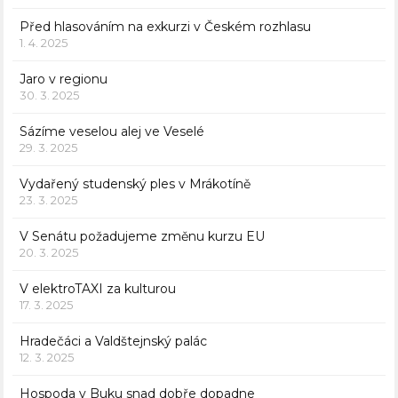
Před hlasováním na exkurzi v Českém rozhlasu
1. 4. 2025
Jaro v regionu
30. 3. 2025
Sázíme veselou alej ve Veselé
29. 3. 2025
Vydařený studenský ples v Mrákotíně
23. 3. 2025
V Senátu požadujeme změnu kurzu EU
20. 3. 2025
V elektroTAXI za kulturou
17. 3. 2025
Hradečáci a Valdštejnský palác
12. 3. 2025
Hospoda v Buku snad dobře dopadne