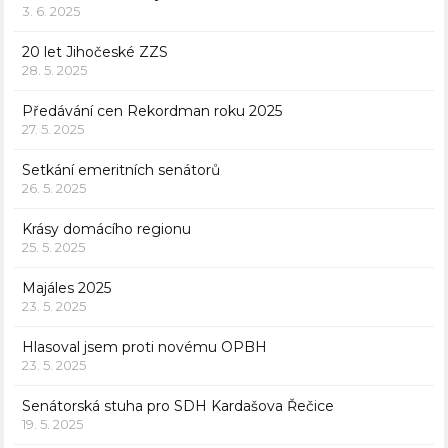
3. 6. 2025
20 let Jihočeské ZZS
28. 5. 2025
Předávání cen Rekordman roku 2025
27. 5. 2025
Setkání emeritních senátorů
26. 5. 2025
Krásy domácího regionu
25. 5. 2025
Majáles 2025
23. 5. 2025
Hlasoval jsem proti novému OPBH
23. 5. 2025
Senátorská stuha pro SDH Kardašova Řečice
19. 5. 2025