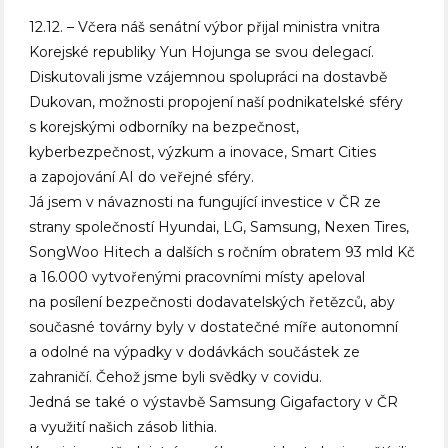
12.12. – Včera náš senátní výbor přijal ministra vnitra
Korejské republiky Yun Hojunga se svou delegací.
Diskutovali jsme vzájemnou spolupráci na dostavbě
Dukovan, možnosti propojení naší podnikatelské sféry
s korejskými odborníky na bezpečnost,
kyberbezpečnost, výzkum a inovace, Smart Cities
a zapojování AI do veřejné sféry.
Já jsem v návaznosti na fungující investice v ČR ze
strany společností Hyundai, LG, Samsung, Nexen Tires,
SongWoo Hitech a dalších s ročním obratem 93 mld Kč
a 16.000 vytvořenými pracovními místy apeloval
na posílení bezpečnosti dodavatelských řetězců, aby
současné továrny byly v dostatečné míře autonomní
a odolné na výpadky v dodávkách součástek ze
zahraničí. Čehož jsme byli svědky v covidu.
Jedná se také o výstavbě Samsung Gigafactory v ČR
a využití našich zásob lithia.