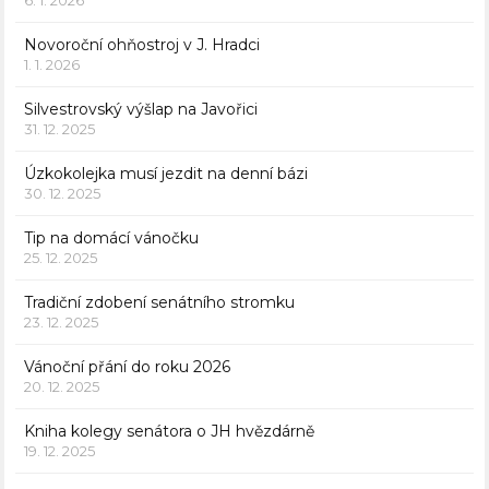
Novoroční ohňostroj v J. Hradci
1. 1. 2026
Silvestrovský výšlap na Javořici
31. 12. 2025
Úzkokolejka musí jezdit na denní bázi
30. 12. 2025
Tip na domácí vánočku
25. 12. 2025
Tradiční zdobení senátního stromku
23. 12. 2025
Vánoční přání do roku 2026
20. 12. 2025
Kniha kolegy senátora o JH hvězdárně
19. 12. 2025