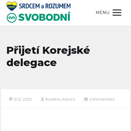
MENU
Přijetí Korejské
delegace
12.12. 2025
Kolektiv Autorů
0 Komentářů