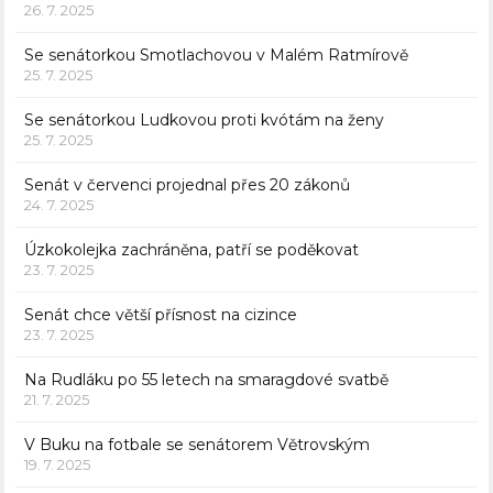
26. 7. 2025
Se senátorkou Smotlachovou v Malém Ratmírově
25. 7. 2025
Se senátorkou Ludkovou proti kvótám na ženy
25. 7. 2025
Senát v červenci projednal přes 20 zákonů
24. 7. 2025
Úzkokolejka zachráněna, patří se poděkovat
23. 7. 2025
Senát chce větší přísnost na cizince
23. 7. 2025
Na Rudláku po 55 letech na smaragdové svatbě
21. 7. 2025
V Buku na fotbale se senátorem Větrovským
19. 7. 2025