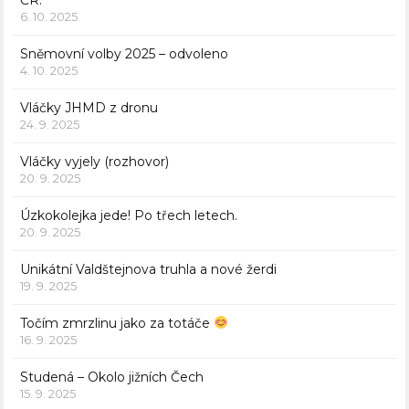
6. 10. 2025
Sněmovní volby 2025 – odvoleno
4. 10. 2025
Vláčky JHMD z dronu
24. 9. 2025
Vláčky vyjely (rozhovor)
20. 9. 2025
Úzkokolejka jede! Po třech letech.
20. 9. 2025
Unikátní Valdštejnova truhla a nové žerdi
19. 9. 2025
Točím zmrzlinu jako za totáče
16. 9. 2025
Studená – Okolo jižních Čech
15. 9. 2025