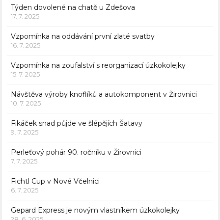
Týden dovolené na chatě u Zdešova
17. 7. 2025
Vzpomínka na oddávání první zlaté svatby
16. 7. 2025
Vzpomínka na zoufalství s reorganizací úzkokolejky
15. 7. 2025
Návštěva výroby knoflíků a autokomponent v Žirovnici
10. 7. 2025
Fikáček snad půjde ve šlépějích Šatavy
9. 7. 2025
Perleťový pohár 90. ročníku v Žirovnici
7. 7. 2025
Fichtl Cup v Nové Včelnici
6. 7. 2025
Gepard Express je novým vlastníkem úzkokolejky
28. 6. 2025