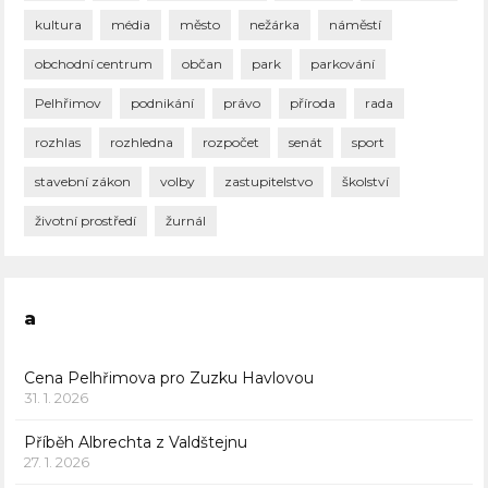
kultura
média
město
nežárka
náměstí
obchodní centrum
občan
park
parkování
Pelhřimov
podnikání
právo
příroda
rada
rozhlas
rozhledna
rozpočet
senát
sport
stavební zákon
volby
zastupitelstvo
školství
životní prostředí
žurnál
a
Cena Pelhřimova pro Zuzku Havlovou
31. 1. 2026
Příběh Albrechta z Valdštejnu
27. 1. 2026