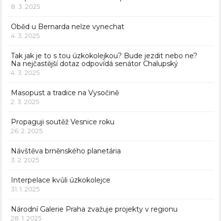
8. 3. 2025
Oběd u Bernarda nelze vynechat
4. 3. 2025
Tak jak je to s tou úzkokolejkou? Bude jezdit nebo ne?
Na nejčastější dotaz odpovídá senátor Chalupský
4. 3. 2025
Masopust a tradice na Vysočině
2. 3. 2025
Propaguji soutěž Vesnice roku
26. 2. 2025
Návštěva brněnského planetária
3. 2. 2025
Interpelace kvůli úzkokolejce
31. 1. 2025
Národní Galerie Praha zvažuje projekty v regionu
28. 1. 2025