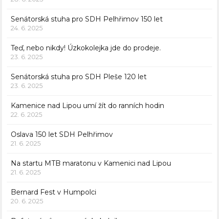
Senátorská stuha pro SDH Pelhřimov 150 let
24. 6. 2025
Teď, nebo nikdy! Úzkokolejka jde do prodeje.
23. 6. 2025
Senátorská stuha pro SDH Pleše 120 let
23. 6. 2025
Kamenice nad Lipou umí žít do ranních hodin
22. 6. 2025
Oslava 150 let SDH Pelhřimov
21. 6. 2025
Na startu MTB maratonu v Kamenici nad Lipou
21. 6. 2025
Bernard Fest v Humpolci
20. 6. 2025