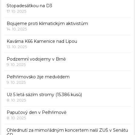
Stopadesátkou na D3
17. 10. 2025
Bojujeme proti klimatickým aktivistům
14. 10. 2025
Kavárna K66 Kamenice nad Lipou
13. 10. 2025
Podzemní vodojemy v Brně
9. 10. 2025
Pelhřimovsko žije medvědem
9. 10. 2025
Už 5 letá sázím stromy (15.386 kusů)
8. 10. 2025
Papučový den v Pelhřimově
8. 10. 2025
Ohlednutí za mimořádným koncertem naší ZUŠ v Senátu
ČR.