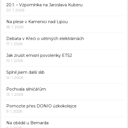
20.1. – Vzpomínka na Jaroslava Kuberu
20. 1. 2026
Na plese v Kamenici nad Lipou
18. 1. 2026
Debata v Křeči o větrných elektrárnách
17. 1. 2026
Jak zrušit emisní povolenky ETS2
15. 1. 2026
Splnil jsem další slib
14. 1. 2026
Pochvala silničářům
13. 1. 2026
Pomozte přes DONIO úzkokolejce
9. 1. 2026
Na obědě u Bernarda
6. 1. 2026