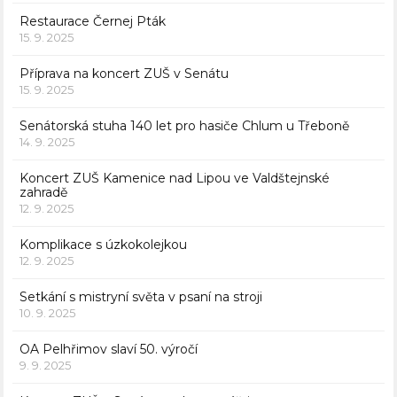
Restaurace Černej Pták
15. 9. 2025
Příprava na koncert ZUŠ v Senátu
15. 9. 2025
Senátorská stuha 140 let pro hasiče Chlum u Třeboně
14. 9. 2025
Koncert ZUŠ Kamenice nad Lipou ve Valdštejnské
zahradě
12. 9. 2025
Komplikace s úzkokolejkou
12. 9. 2025
Setkání s mistryní světa v psaní na stroji
10. 9. 2025
OA Pelhřimov slaví 50. výročí
9. 9. 2025