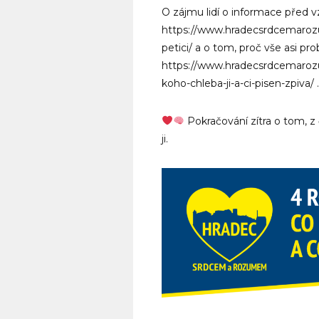
O zájmu lidí o informace před 
https://www.hradecsrdcemarozu
petici/ a o tom, proč vše asi pro
https://www.hradecsrdcemarozu
koho-chleba-ji-a-ci-pisen-zpiva/ .
Pokračování zítra o tom, z
ji.