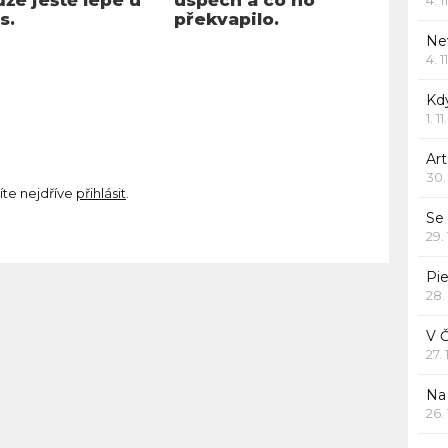
s.
překvapilo.
Ne
4. 1
Kd
1. 1
Art
30.
íte nejdříve
přihlásit
.
Se
29.
Pie
28.
V 
27.
Na 
26.