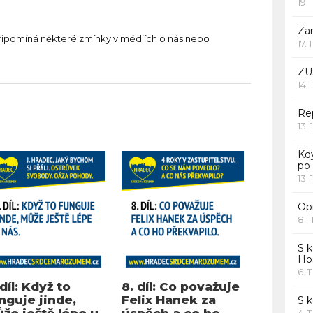
19. 
Za
řipomíná některé zmínky v médiích o nás nebo
17. 
ZU
14. 
Rep
13. 
Kd
po
13. 
Opr
8. 1
S k
Ho
6. 1
 díl: Když to
8. díl: Co považuje
nguje jinde,
Felix Hanek za
S 
že ještě lépe u
úspěch a co ho
4. 1