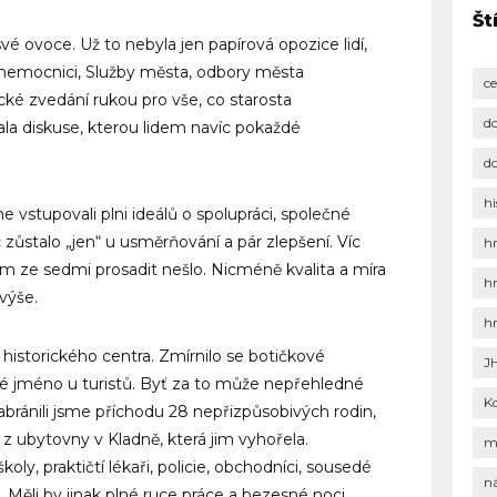
Št
vé ovoce. Už to nebyla jen papírová opozice lidí,
s nemocnici, Služby města, odbory města
c
cké zvedání rukou pro vše, co starosta
d
ala diskuse, kterou lidem navíc pokaždé
d
hi
 vstupovali plni ideálů o spolupráci, společné
 zůstalo „jen“ u usměrňování a pár zlepšení. Víc
h
 ze sedmi prosadit nešlo. Nicméně kvalita a míra
h
výše.
h
historického centra. Zmírnilo se botičkové
J
né jméno u turistů. Byť za to může nepřehledné
K
Zabránili jsme příchodu 28 nepřizpůsobivých rodin,
 ubytovny v Kladně, která jim vyhořela.
m
oly, praktičtí lékaři, policie, obchodníci, sousedé
n
. Měli by jinak plné ruce práce a bezesné noci.