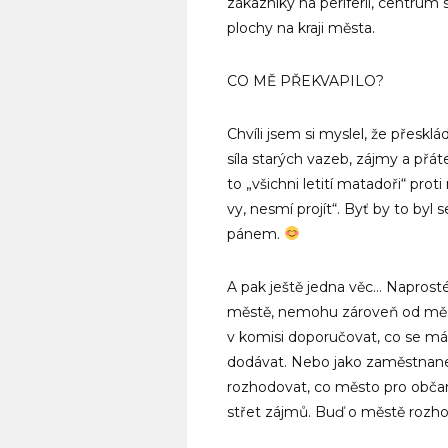
zákazníky na periferii, centrum 
plochy na kraji města.
CO MĚ PŘEKVAPILO?
Chvíli jsem si myslel, že přeskl
síla starých vazeb, zájmy a přát
to „všichni letití matadoři“ prot
vy, nesmí projít“. Byť by to byl 
pánem.
A pak ještě jedna věc… Naprost
městě, nemohu zároveň od měst
v komisi doporučovat, co se má 
dodávat. Nebo jako zaměstnane
rozhodovat, co město pro obča
střet zájmů. Buď o městě rozhod