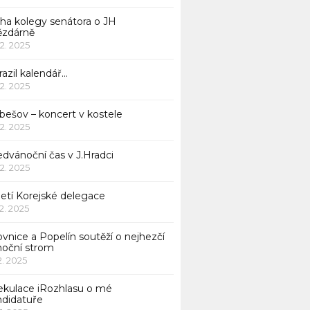
iha kolegy senátora o JH
ězdárně
12. 2025
azil kalendář…
12. 2025
bešov – koncert v kostele
12. 2025
dvánoční čas v J.Hradci
12. 2025
jetí Korejské delegace
12. 2025
ovnice a Popelín soutěží o nejhezčí
noční strom
12. 2025
ekulace iRozhlasu o mé
ndidatuře