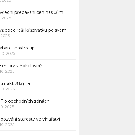
všední předávání cen hasičům
1. 2025
yž obec řeší křižovatku po svém
1. 2025
aban – gastro tip
 10. 2025
 seniory v Sokolovně
 10. 2025
tní akt 28.října
 10. 2025
ČT o obchodních zónách
 10. 2025
pozvání starosty ve vinařství
 10. 2025