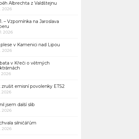
běh Albrechta z Valdštejnu
 1. 2026
1. – Vzpomínka na Jaroslava
beru
 1. 2026
 plese v Kamenici nad Lipou
 1. 2026
bata v Křeči o větrných
ktrárnách
1. 2026
 zrušit emisní povolenky ETS2
1. 2026
nil jsem další slib
1. 2026
chvala silničářům
1. 2026