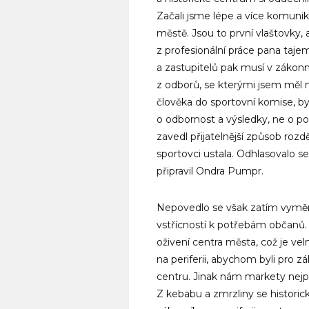
Začali jsme lépe a více komuniko
městě. Jsou to první vlaštovky,
z profesionální práce pana tajem
a zastupitelů pak musí v zákonný
z odborů, se kterými jsem měl
člověka do sportovní komise, b
o odbornost a výsledky, ne o po
zavedl přijatelnější způsob roz
sportovci ustala. Odhlasovalo se
připravil Ondra Pumpr.
Nepovedlo se však zatím vyměn
vstřícností k potřebám občanů.
oživení centra města, což je ve
na periferii, abychom byli pro 
centru. Jinak nám markety nejp
Z kebabu a zmrzliny se historic