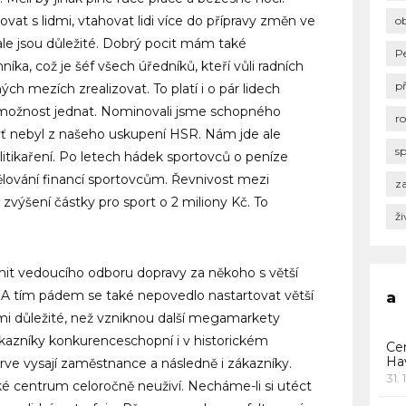
vat s lidmi, vtahovat lidi více do přípravy změn ve
o
 ale jsou důležité. Dobrý pocit mám také
P
níka, což je šéf všech úředníků, kteří vůli radních
p
ch mezích zrealizovat. To platí i o pár lidech
 možnost jednat. Nominovali jsme schopného
r
yť nebyl z našeho uskupení HSR. Nám jde ale
s
litikaření. Po letech hádek sportovců o peníze
dělování financí sportovcům. Řevnivost mezi
za
 zvýšení částky pro sport o 2 miliony Kč. To
ži
it vedoucího odboru dopravy za někoho s větší
 A tím pádem se také nepovedlo nastartovat větší
a
lmi důležité, než vzniknou další megamarkety
zákazníky konkurenceschopní i v historickém
Ce
Ha
rve vysají zaměstnance a následně i zákazníky.
31. 
ké centrum celoročně neuživí. Necháme-li si utéct