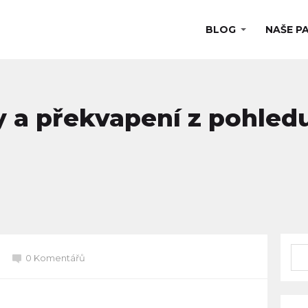
BLOG
NAŠE P
hy a překvapení z pohled
0 Komentářů