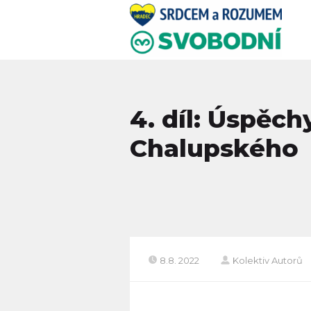
4. díl: Úspěc
Chalupského
8.8. 2022
Kolektiv Autorů