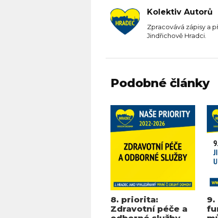
Kolektiv Autorů
Zpracovává zápisy a p
Jindřichově Hradci.
Podobné články
8. priorita:
9.
Zdravotní péče a
fu
odborné služby
mů