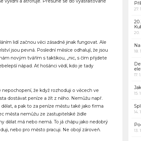
se vylidní a atrofuje. Přesune se do vyasfaltované
Pří
27.
20.
Ku
20.
ádáním lidí začnou věci zásadně jinak fungovat. Ale
Na
elství jsou pevná. Poslední měsíce odhalují, že jsou
18.
i nám novým tvářím s taktikou, „nic, s čím přijdete
De
sebelepší nápad. Ať hošánci vědí, kdo je tady
ele
17. 
Jak
é nepochopení, že když rozhoduji o věcech ve
15. 
a dostávat peníze a žít z něho. Nemůžu např.
dělat, a pak to za peníze městu také jako firma
Spl
14. 
c města nemůžu ze zastupitelské židle
ny dělat má nebo nemá. To já chápu jako nedobrý
Po
uji, nebo pro město pracuji. Ne obojí zároveň.
13. 