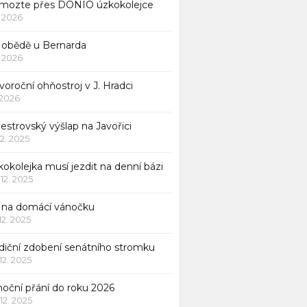
mozte přes DONIO úzkokolejce
1. 2026
 obědě u Bernarda
1. 2026
oroční ohňostroj v J. Hradci
. 2026
vestrovský výšlap na Javořici
12. 2025
okolejka musí jezdit na denní bázi
 12. 2025
p na domácí vánočku
 12. 2025
adiční zdobení senátního stromku
 12. 2025
noční přání do roku 2026
 12. 2025