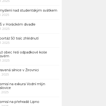
11. 2025
myšlení nad studentským svátkem
11. 2025
Š v Horáckém divadle
11. 2025
ortáž 50 tisíc zhlédnutí
11. 2025
yž obec řeší odpadkové koše
 svém
11. 2025
avená silnice v Žirovnici
1. 2025
omisí na exkursi Vodní mlýn
slovice
1. 2025
komisí na přehradě Lipno
1. 2025