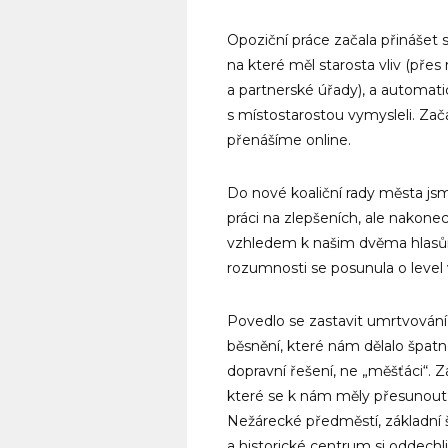
Opoziční práce začala přinášet s
na které měl starosta vliv (pře
a partnerské úřady), a automati
s místostarostou vymysleli. Zač
přenášíme online.
Do nové koaliční rady města jsme
práci na zlepšeních, ale nakonec
vzhledem k našim dvěma hlasům
rozumnosti se posunula o level 
Povedlo se zastavit umrtvování 
běsnění, které nám dělalo špat
dopravní řešení, ne „měšťáci“. 
které se k nám měly přesunout z
Nežárecké předměstí, základní šk
a historické centrum si oddechli