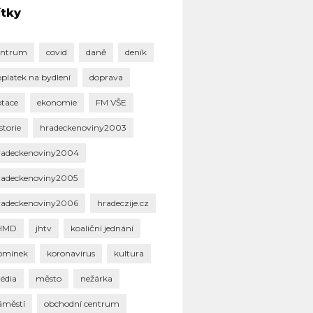
ítky
entrum
covid
daně
deník
oplatek na bydlení
doprava
otace
ekonomie
FM VŠE
storie
hradeckenoviny2003
radeckenoviny2004
radeckenoviny2005
radeckenoviny2006
hradeczije.cz
HMD
jhtv
koaliční jednání
omínek
koronavirus
kultura
édia
město
nežárka
áměstí
obchodní centrum