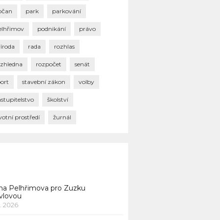
bčan
park
parkování
elhřimov
podnikání
právo
říroda
rada
rozhlas
ozhledna
rozpočet
senát
port
stavební zákon
volby
stupitelstvo
školství
votní prostředí
žurnál
na Pelhřimova pro Zuzku
vlovou
1. 2026