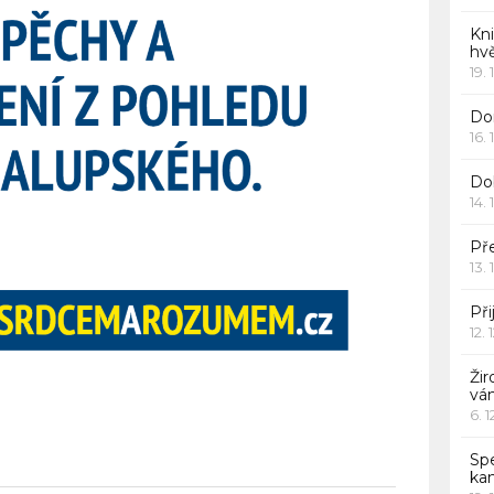
Kn
hv
19. 
Dor
16. 
Do
14. 
Pře
13. 
Při
12. 
Žir
vá
6. 
Sp
ka