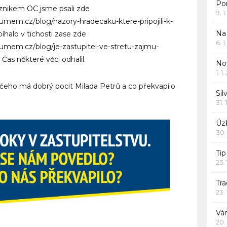
Po
vznikem OC jsme psali zde
9. 
mem.cz/blog/nazory-hradecaku-ktere-pripojili-k-
Na
bíhalo v tichosti zase zde
6. 
mem.cz/blog/je-zastupitel-ve-stretu-zajmu-
 Čas některé věci odhalil.
Nov
1. 1
 čeho má dobrý pocit Milada Petrů a co překvapilo
Sil
31. 
Úzk
30.
Ti
25.
Tr
23.
Vá
20.