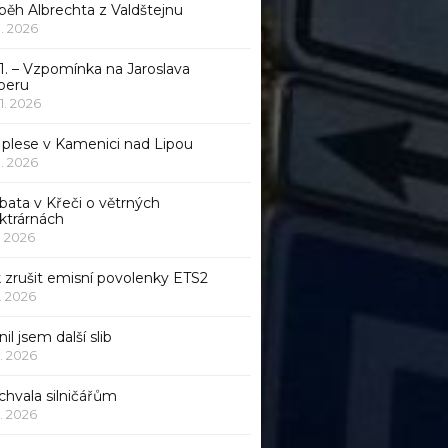
běh Albrechta z Valdštejnu
 1. 2026
1. – Vzpomínka na Jaroslava
beru
 1. 2026
 plese v Kamenici nad Lipou
 1. 2026
bata v Křeči o větrných
ktrárnách
1. 2026
 zrušit emisní povolenky ETS2
1. 2026
nil jsem další slib
1. 2026
chvala silničářům
1. 2026