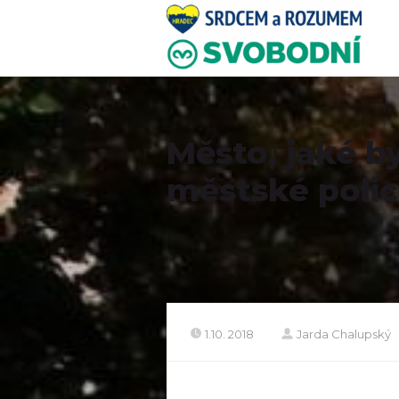
Město, jaké b
městské polici
1.10. 2018
Jarda Chalupský