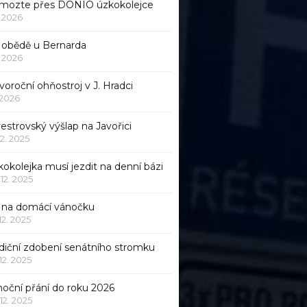
mozte přes DONIO úzkokolejce
1. 2026
 obědě u Bernarda
1. 2026
oroční ohňostroj v J. Hradci
. 2026
vestrovský výšlap na Javořici
12. 2025
okolejka musí jezdit na denní bázi
 12. 2025
p na domácí vánočku
 12. 2025
adiční zdobení senátního stromku
 12. 2025
noční přání do roku 2026
 12. 2025