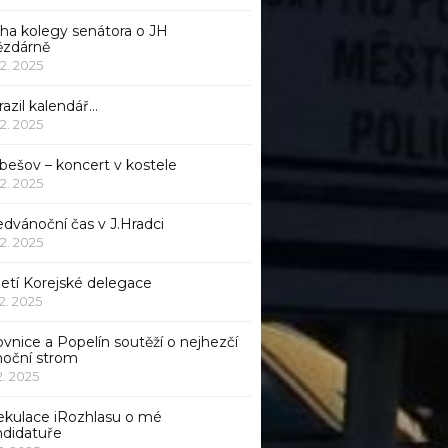
iha kolegy senátora o JH
ězdárně
12. 2025
azil kalendář…
12. 2025
bešov – koncert v kostele
12. 2025
dvánoční čas v J.Hradci
12. 2025
jetí Korejské delegace
12. 2025
ovnice a Popelín soutěží o nejhezčí
noční strom
12. 2025
ekulace iRozhlasu o mé
ndidatuře