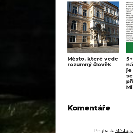
Město, které vede
5+
rozumný člověk
ná
je
se
př
Mi
Komentáře
Pingback:
Město, j