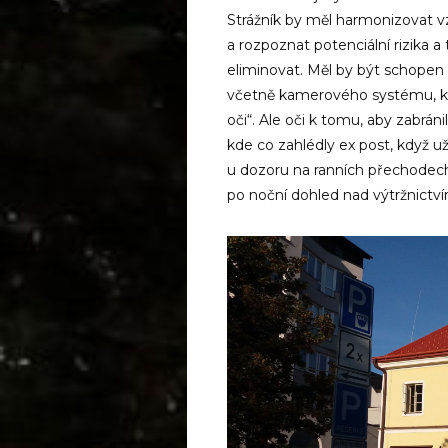
Strážník by měl harmonizovat vzt
a rozpoznat potenciální rizika 
eliminovat. Měl by být schopen
včetně kamerového systému, kte
oči“. Ale oči k tomu, aby zabráni
kde co zahlédly ex post, když už
u dozoru na ranních přechodech
po noční dohled nad výtržnictví