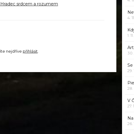
| Hradec srdcem a rozumem
Ne
4. 1
Kd
1. 1
Art
íte nejdříve
přihlásit
.
30.
Se
29.
Pie
28.
V 
27.
Na 
26.