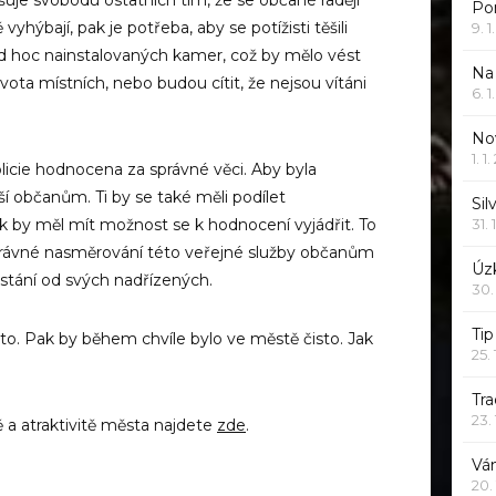
Po
hýbají, pak je potřeba, aby se potížisti těšili
9. 
d hoc nainstalovaných kamer, což by mělo vést
Na
ivota místních, nebo budou cítit, že nejsou vítáni
6. 
Nov
1. 1
olicie hodnocena za správné věci. Aby byla
í občanům. Ti by se také měli podílet
Sil
ík by měl mít možnost se k hodnocení vyjádřit. To
31. 
správné nasměrování této veřejné služby občanům
Úzk
stání od svých nadřízených.
30.
Ti
 to. Pak by během chvíle bylo ve městě čisto. Jak
25.
Tr
23.
ě a atraktivitě města najdete
zde
.
Vá
20.