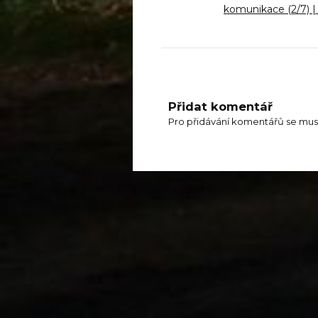
komunikace (2/7) 
Přidat komentář
Pro přidávání komentářů se mus