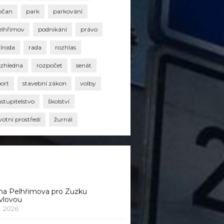
bčan
park
parkování
elhřimov
podnikání
právo
říroda
rada
rozhlas
ozhledna
rozpočet
senát
port
stavební zákon
volby
stupitelstvo
školství
votní prostředí
žurnál
na Pelhřimova pro Zuzku
vlovou
1. 2026