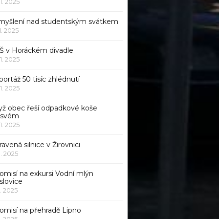
11. 2025
myšlení nad studentským svátkem
11. 2025
Š v Horáckém divadle
11. 2025
ortáž 50 tisíc zhlédnutí
11. 2025
yž obec řeší odpadkové koše
 svém
11. 2025
avená silnice v Žirovnici
1. 2025
omisí na exkursi Vodní mlýn
slovice
1. 2025
komisí na přehradě Lipno
1. 2025