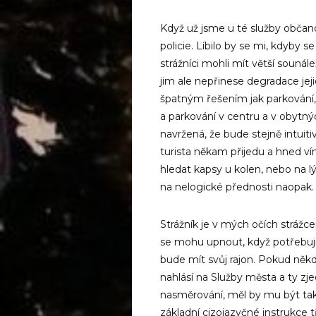
Když už jsme u té služby občanov
policie. Líbilo by se mi, kdyby 
strážníci mohli mít větší sounále
jim ale nepřinese degradace jej
špatným řešením jak parkování,
a parkování v centru a v obytn
navržená, že bude stejně intuiti
turista někam přijedu a hned 
hledat kapsy u kolen, nebo na 
na nelogické přednosti naopak.
Strážník je v mých očích stráž
se mohu upnout, když potřebuji 
bude mít svůj rajon. Pokud něk
nahlásí na Služby města a ty zje
nasměrování, měl by mu být ta
základní cizojazyčné instrukce 