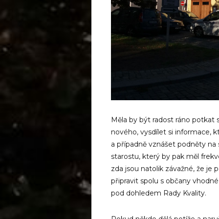
Měla by být radost ráno potkat s
nového, vysdílet si informace, 
a případně vznášet podněty na 
starostu, který by pak měl frekv
zda jsou natolik závažné, že je 
připravit spolu s občany vhodné
pod dohledem Rady Kvality.
Pokud někdo dělá potíže a naruš