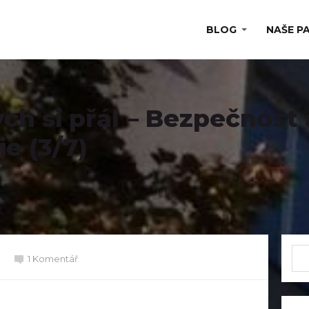
BLOG
NAŠE P
ych si přál – Bezpečnost 
e (3/7)
1 Komentář