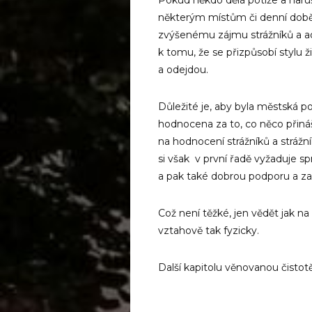
některým místům či denní době vy
zvýšenému zájmu strážníků a a
k tomu, že se přizpůsobí stylu ž
a odejdou.
Důležité je, aby byla městská p
hodnocena za to, co něco přináš
na hodnocení strážníků a strážn
si však v první řadě vyžaduje 
a pak také dobrou podporu a za
Což není těžké, jen vědět jak na
vztahově tak fyzicky.
Další kapitolu věnovanou čistot