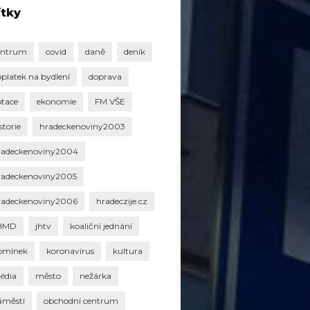
ítky
entrum
covid
daně
deník
oplatek na bydlení
doprava
otace
ekonomie
FM VŠE
storie
hradeckenoviny2003
radeckenoviny2004
radeckenoviny2005
radeckenoviny2006
hradeczije.cz
HMD
jhtv
koaliční jednání
omínek
koronavirus
kultura
édia
město
nežárka
áměstí
obchodní centrum