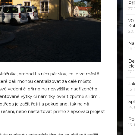
Pří
27.
20.
Ku
20.
Na
18.
De
ele
17. 
trážníka, prohodit s ním pár slov, co je ve městě
které pak mohou centralizovat za celé město
Jak
své vedení či přímo na nejvyššího nadřízeného –
15. 
entované výtky či námitky ověřit zpětně s lidmi,
Spl
potřeba je začít řešit a pokud ano, tak na ně
14. 
 řešení, nebo nastartovat přímo zlepšovací projekt
Po
13. 
uje svobodu ostatních tím, že se občané raději