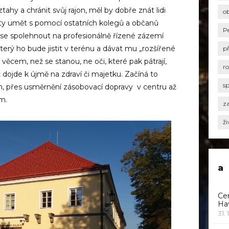
ahy a chránit svůj rajon, měl by dobře znát lidi
o
a ty umět s pomocí ostatních kolegů a občanů
P
 se spolehnout na profesionálně řízené zázemí
rý ho bude jistit v terénu a dávat mu „rozšířené
p
l věcem, než se stanou, ne oči, které pak pátrají,
r
 dojde k újmě na zdraví či majetku. Začíná to
s
, přes usměrnění zásobovací dopravy v centru až
m.
za
ži
a
Ce
Ha
31. 