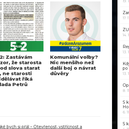
19. 
Za
17. 
ZU
14. 
Rep
13. 
2: Zastávám
Komunální volby?
zor, že starosta
Nic menšího než
Kd
 od slova starat
další boj o návrat
po
, ne starosti
důvěry
13. 
idělávat říká
lada Petrů
Opr
8. 1
S k
Ho
6. 1
S 
aké bych si přál – Otevřenost, vstřícnost a
4. 1