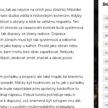
Št
i, tak asi nejvíce na očích jsou strážníci Městské
se tato služba vrátila k historickým kořenům. Kdyby
c
žitost s občany a těšili se většímu respektu. Ten
d
ich činnosti za nasazování botiček kvůli systémově
 tak dopravy ze strany radnice. Doprava
d
ých zónách musí být tak systémově a odborně
hi
vní jako kapsy u kalhot. Prostě jako občan nebo
vím, kam mohu bez obav zaparkovat. Nebudu
h
lýtkách, sledovat změť značek a dávat pozor
h
h
cem pořádku a bezpečí, ale také maják, ke kterému
J
poradit. Měl by být hodnocen za to, jak v pořádku
K
de bude nepořádek přes společný backoffice to
dnají nápravu. Pokud turista potřebuje radu či
m
ké k dispozici, což znamená být schopen mu dát
n
třeba i s využitím multimediálního překladače.