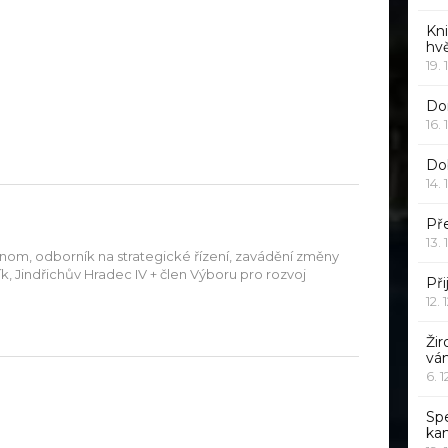
Kn
hv
19. 
Dor
16. 
Do
14. 
Pře
13. 
onom, odborník na strategické řízení, zavádění změny
aník, Jindřichův Hradec IV + člen Výboru pro rozvoj
Při
12. 
Žir
vá
6. 
Sp
ka