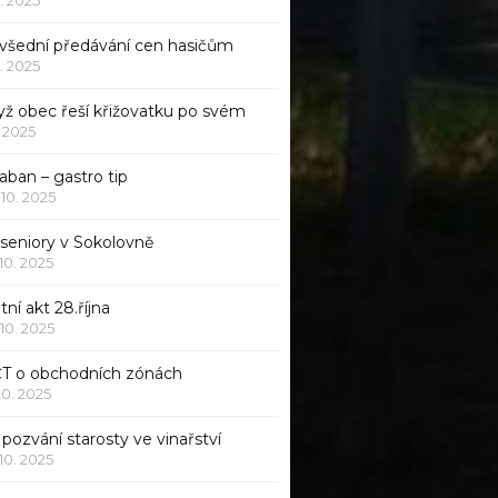
všední předávání cen hasičům
1. 2025
yž obec řeší křižovatku po svém
1. 2025
aban – gastro tip
 10. 2025
 seniory v Sokolovně
 10. 2025
tní akt 28.října
 10. 2025
ČT o obchodních zónách
 10. 2025
pozvání starosty ve vinařství
 10. 2025