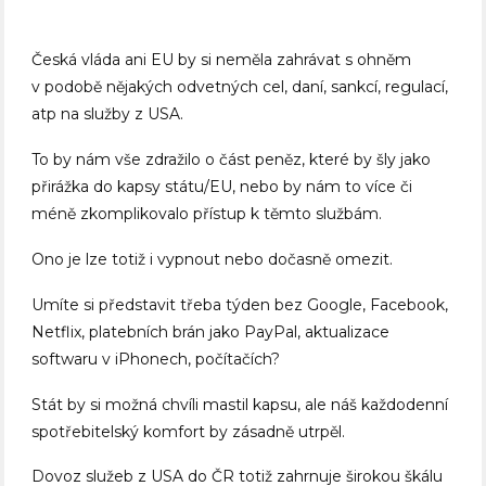
Česká vláda ani EU by si neměla zahrávat s ohněm
v podobě nějakých odvetných cel, daní, sankcí, regulací,
atp na služby z USA.
To by nám vše zdražilo o část peněz, které by šly jako
přirážka do kapsy státu/EU, nebo by nám to více či
méně zkomplikovalo přístup k těmto službám.
Ono je lze totiž i vypnout nebo dočasně omezit.
Umíte si představit třeba týden bez Google, Facebook,
Netflix, platebních brán jako PayPal, aktualizace
softwaru v iPhonech, počítačích?
Stát by si možná chvíli mastil kapsu, ale náš každodenní
spotřebitelský komfort by zásadně utrpěl.
Dovoz služeb z USA do ČR totiž zahrnuje širokou škálu