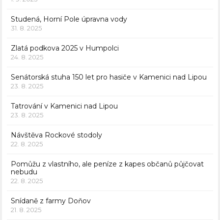
Studená, Horní Pole úpravna vody
31. 8. 2025
Zlatá podkova 2025 v Humpolci
24. 8. 2025
Senátorská stuha 150 let pro hasiče v Kamenici nad Lipou
23. 8. 2025
Tatrování v Kamenici nad Lipou
23. 8. 2025
Návštěva Rockové stodoly
22. 8. 2025
Pomůžu z vlastního, ale peníze z kapes občanů půjčovat
nebudu
22. 8. 2025
Snídaně z farmy Doňov
21. 8. 2025