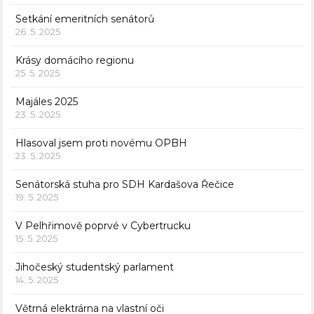
Setkání emeritních senátorů
26. 5. 2025
Krásy domácího regionu
25. 5. 2025
Majáles 2025
23. 5. 2025
Hlasoval jsem proti novému OPBH
23. 5. 2025
Senátorská stuha pro SDH Kardašova Řečice
19. 5. 2025
V Pelhřimově poprvé v Cybertrucku
15. 5. 2025
Jihočeský studentský parlament
14. 5. 2025
Větrná elektrárna na vlastní oči