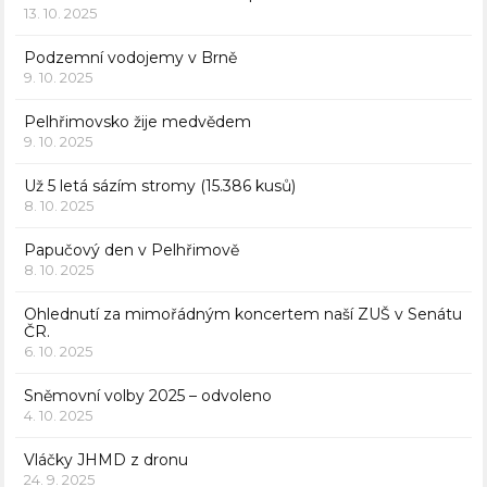
13. 10. 2025
Podzemní vodojemy v Brně
9. 10. 2025
Pelhřimovsko žije medvědem
9. 10. 2025
Už 5 letá sázím stromy (15.386 kusů)
8. 10. 2025
Papučový den v Pelhřimově
8. 10. 2025
Ohlednutí za mimořádným koncertem naší ZUŠ v Senátu
ČR.
6. 10. 2025
Sněmovní volby 2025 – odvoleno
4. 10. 2025
Vláčky JHMD z dronu
24. 9. 2025