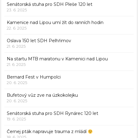
Senátorská stuha pro SDH Pleše 120 let
23. 6. 2025
Kamenice nad Lipou umí žít do ranních hodin
22. 6. 2025
Oslava 150 let SDH Pelhřimov
21. 6. 2025
Na startu MTB maratonu v Kamenici nad Lipou
21. 6. 2025
Bernard Fest v Humpolci
20. 6. 2025
Bufetový vůz zve na úzkokolejku
20. 6. 2025
Senátorská stuha pro SDH Rynárec 120 let
19. 6. 2025
Černej pták napravuje trauma z mládí
18. 6. 2025