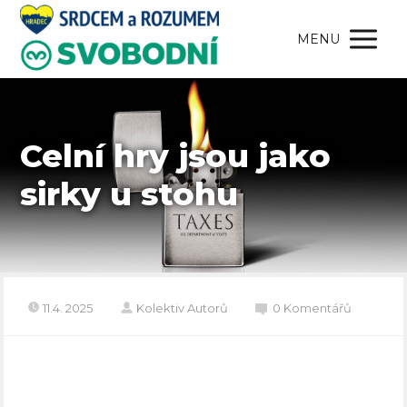
MENU
Celní hry jsou jako
sirky u stohu
11.4. 2025
Kolektiv Autorů
0 Komentářů