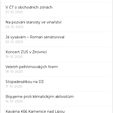
V ČT o obchodních zónách
27. 10. 2025
Na pozvání starosty ve vinařství
26. 10. 2025
Já vysávám – Roman senátoroval
22. 10. 2025
Koncert ZUŠ v Žirovnici
19. 10. 2025
Veletrh pelhřimovských firem
18. 10. 2025
Stopadesátkou na D3
17. 10. 2025
Bojujeme proti klimatickým aktivistům
14. 10. 2025
Kavárna K66 Kamenice nad Lipou