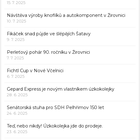
15. 7. 2025
Návštěva výroby knoflíků a autokomponent v Žirovnici
10. 7. 2025
Fikáček snad půjde ve šlépějích Šatavy
9. 7. 2025
Perleťový pohár 90. ročníku v Žirovnici
7. 7. 2025
Fichtl Cup v Nové Včelnici
6. 7. 2025
Gepard Express je novým vlastníkem úzkokolejky
28. 6. 2025
Senátorská stuha pro SDH Pelhřimov 150 let
24. 6. 2025
Teď, nebo nikdy! Úzkokolejka jde do prodeje.
23. 6. 2025