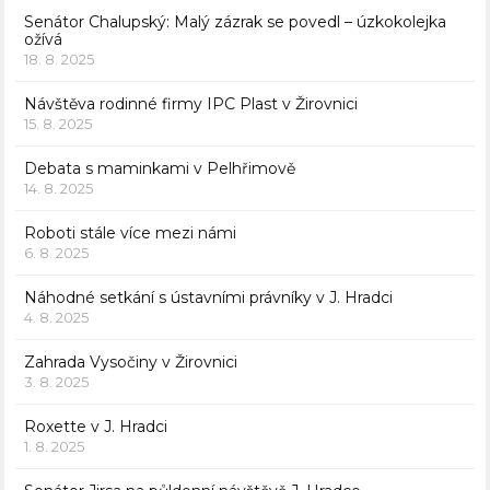
Senátor Chalupský: Malý zázrak se povedl – úzkokolejka
ožívá
18. 8. 2025
Návštěva rodinné firmy IPC Plast v Žirovnici
15. 8. 2025
Debata s maminkami v Pelhřimově
14. 8. 2025
Roboti stále více mezi námi
6. 8. 2025
Náhodné setkání s ústavními právníky v J. Hradci
4. 8. 2025
Zahrada Vysočiny v Žirovnici
3. 8. 2025
Roxette v J. Hradci
1. 8. 2025