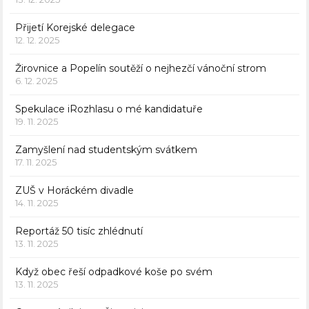
Přijetí Korejské delegace
12. 12. 2025
Žirovnice a Popelín soutěží o nejhezčí vánoční strom
6. 12. 2025
Spekulace iRozhlasu o mé kandidatuře
19. 11. 2025
Zamyšlení nad studentským svátkem
17. 11. 2025
ZUŠ v Horáckém divadle
14. 11. 2025
Reportáž 50 tisíc zhlédnutí
13. 11. 2025
Když obec řeší odpadkové koše po svém
13. 11. 2025