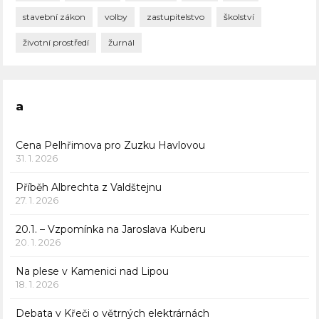
stavební zákon
volby
zastupitelstvo
školství
životní prostředí
žurnál
a
Cena Pelhřimova pro Zuzku Havlovou
31. 1. 2026
Příběh Albrechta z Valdštejnu
27. 1. 2026
20.1. – Vzpomínka na Jaroslava Kuberu
20. 1. 2026
Na plese v Kamenici nad Lipou
18. 1. 2026
Debata v Křeči o větrných elektrárnách