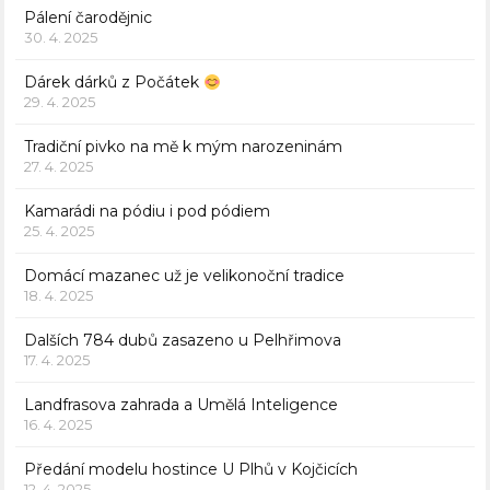
Pálení čarodějnic
30. 4. 2025
Dárek dárků z Počátek
29. 4. 2025
Tradiční pivko na mě k mým narozeninám
27. 4. 2025
Kamarádi na pódiu i pod pódiem
25. 4. 2025
Domácí mazanec už je velikonoční tradice
18. 4. 2025
Dalších 784 dubů zasazeno u Pelhřimova
17. 4. 2025
Landfrasova zahrada a Umělá Inteligence
16. 4. 2025
Předání modelu hostince U Plhů v Kojčicích
12. 4. 2025