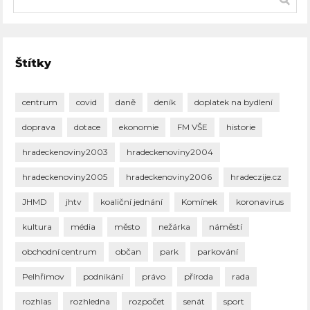
Štítky
centrum
covid
daně
deník
doplatek na bydlení
doprava
dotace
ekonomie
FM VŠE
historie
hradeckenoviny2003
hradeckenoviny2004
hradeckenoviny2005
hradeckenoviny2006
hradeczije.cz
JHMD
jhtv
koaliční jednání
Komínek
koronavirus
kultura
média
město
nežárka
náměstí
obchodní centrum
občan
park
parkování
Pelhřimov
podnikání
právo
příroda
rada
rozhlas
rozhledna
rozpočet
senát
sport