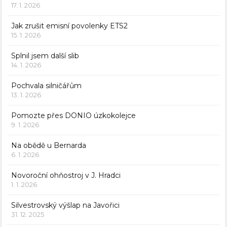
17. 1. 2026
Jak zrušit emisní povolenky ETS2
15. 1. 2026
Splnil jsem další slib
14. 1. 2026
Pochvala silničářům
13. 1. 2026
Pomozte přes DONIO úzkokolejce
9. 1. 2026
Na obědě u Bernarda
6. 1. 2026
Novoroční ohňostroj v J. Hradci
1. 1. 2026
Silvestrovský výšlap na Javořici
31. 12. 2025