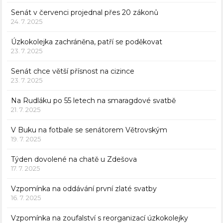
Senát v červenci projednal přes 20 zákonů
24. 7. 2025
Úzkokolejka zachráněna, patří se poděkovat
23. 7. 2025
Senát chce větší přísnost na cizince
23. 7. 2025
Na Rudláku po 55 letech na smaragdové svatbě
21. 7. 2025
V Buku na fotbale se senátorem Větrovským
19. 7. 2025
Týden dovolené na chatě u Zdešova
17. 7. 2025
Vzpomínka na oddávání první zlaté svatby
16. 7. 2025
Vzpomínka na zoufalství s reorganizací úzkokolejky