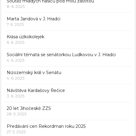
Soutěž mladých hasičů pod mou záštitou
8. 6. 2025
Marta Jandová v J. Hradci
7. 6. 2025
Krása úzkokolejek
6. 6. 2025
Sociální témata se senátorkou Ludkovou v J. Hradci
4. 6. 2025
Nizozemský král v Senátu
4. 6. 2025
Návštěva Kardašovy Řečice
3. 6. 2025
20 let Jihočeské ZZS
28. 5. 2025
Předávání cen Rekordman roku 2025
27. 5. 2025