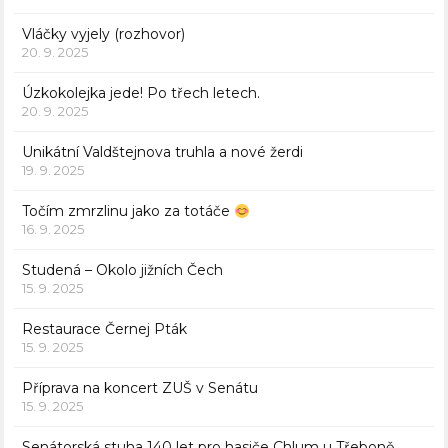
Vláčky vyjely (rozhovor)
20. 9. 2025
Úzkokolejka jede! Po třech letech.
20. 9. 2025
Unikátní Valdštejnova truhla a nové žerdi
19. 9. 2025
Točím zmrzlinu jako za totáče
16. 9. 2025
Studená – Okolo jižních Čech
15. 9. 2025
Restaurace Černej Pták
15. 9. 2025
Příprava na koncert ZUŠ v Senátu
15. 9. 2025
Senátorská stuha 140 let pro hasiče Chlum u Třeboně