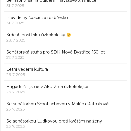
Senátor Jirsa na půldenní návštěvě J. Hradce
31. 7. 2025
Pravidelný špacír za rozbřesku
31. 7. 2025
Srdcaři nosí triko úzkokolejky
28. 7. 2025
Senátorská stuha pro SDH Nová Bystřice 150 let
27. 7. 2025
Letní večerní kultura
26. 7. 2025
Brigádničili jsme v Akci Z na úzkokolejce
26. 7. 2025
Se senátorkou Smotlachovou v Malém Ratmírově
25. 7. 2025
Se senátorkou Ludkovou proti kvótám na ženy
25. 7. 2025