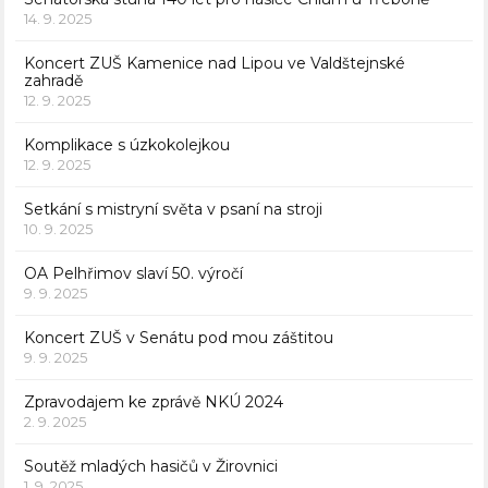
14. 9. 2025
Koncert ZUŠ Kamenice nad Lipou ve Valdštejnské
zahradě
12. 9. 2025
Komplikace s úzkokolejkou
12. 9. 2025
Setkání s mistryní světa v psaní na stroji
10. 9. 2025
OA Pelhřimov slaví 50. výročí
9. 9. 2025
Koncert ZUŠ v Senátu pod mou záštitou
9. 9. 2025
Zpravodajem ke zprávě NKÚ 2024
2. 9. 2025
Soutěž mladých hasičů v Žirovnici
1. 9. 2025