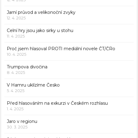
Jarní průvod a velikonoční zvyky
12. 4. 2025
Celní hry jsou jako sirky u stohu
11. 4. 2025
Proč jsem hlasoval PROTI mediální novele ČT/ČRo
10. 4. 2025
Trumpova divočina
8. 4. 2025
V Hamru uklízíme Česko
5. 4. 2025
Před hlasováním na exkurzi v Českém rozhlasu
1. 4. 2025
Jaro v regionu
30. 3. 2025