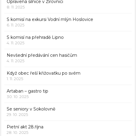
Opravená silnice v Žirovnici
8. 11. 2025
S komisí na exkursi Vodní mlýn Hoslovice
6. 11. 2025
S komisí na přehradě Lipno
4. 11. 2025
Nevšední předávání cen hasičům
4. 11. 2025
Když obec řeší křižovatku po svém
1. 11. 2025
Artaban – gastro tip
30. 10. 2025
Se seniory v Sokolovně
29. 10. 2025
Pietní akt 28.října
28. 10. 2025