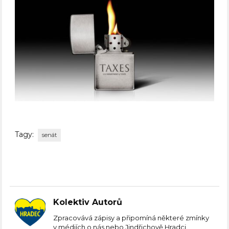
Tagy:
senát
Kolektiv Autorů
Zpracovává zápisy a připomíná některé zmínky
v médiích o nás nebo Jindřichově Hradci.