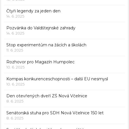
Čtyři legendy za jeden den
14. 6. 2025
Pozvánka do Valdštejnské zahrady
14. 6. 2025
Stop experimentům na žácích a školách
11. 6. 2025
Rozhovor pro Magazín Humpolec
10. 6. 2025
Kompas konkurenceschopnosti – další EU nesmysl
10. 6. 2025
Den otevřených dveří ZŠ Nová Včelnice
8. 6. 2025
Senátorská stuha pro SDH Nová Včelnice 150 let
8. 6. 2025