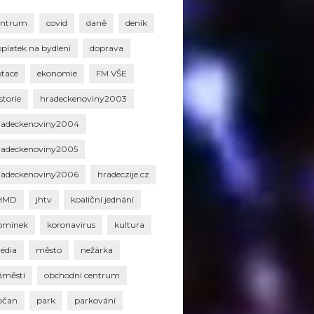
entrum
covid
daně
deník
oplatek na bydlení
doprava
otace
ekonomie
FM VŠE
storie
hradeckenoviny2003
radeckenoviny2004
radeckenoviny2005
radeckenoviny2006
hradeczije.cz
HMD
jhtv
koaliční jednání
omínek
koronavirus
kultura
édia
město
nežárka
áměstí
obchodní centrum
bčan
park
parkování