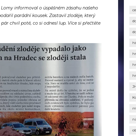
 a Lomy informoval o úspěšném zásahu našeho
c
dařil parádní kousek. Zastavil zloděje, který
d
pár chvil poté, co si odnesl lup. Více si přečtěte
d
hi
h
h
h
J
K
m
n
o