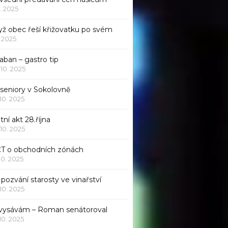
1. 2025
yž obec řeší křižovatku po svém
1. 2025
aban – gastro tip
 10. 2025
 seniory v Sokolovně
 10. 2025
tní akt 28.října
 10. 2025
ČT o obchodních zónách
 10. 2025
pozvání starosty ve vinařství
 10. 2025
 vysávám – Roman senátoroval
 10. 2025