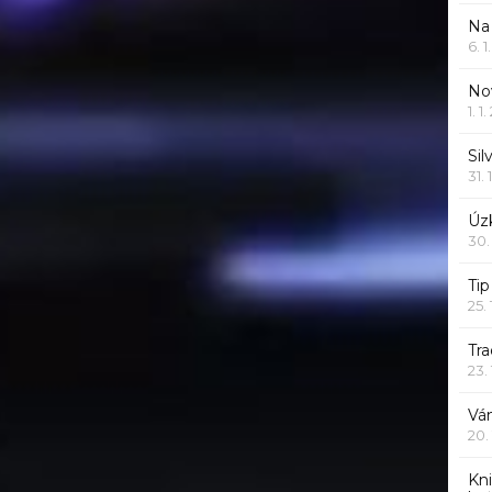
Na
6. 
Nov
1. 1
Sil
31. 
Úzk
30.
Ti
25.
Tr
23.
Vá
20.
Kn