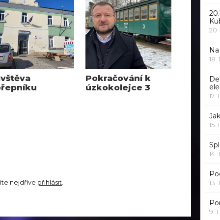
20.
Ku
20.
Na
18.
vštěva
Pokračování k
De
řepníku
úzkokolejce 3
ele
17. 
Jak
15. 
Spl
14. 
Po
íte nejdříve
přihlásit
.
13. 
Po
9. 