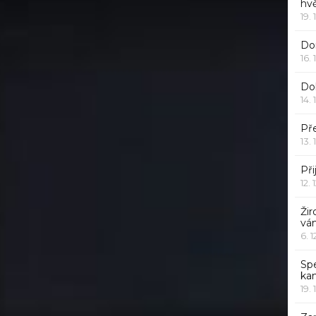
hv
19. 
Dor
16. 
Do
14. 
Pře
13. 
Při
12. 
Žir
vá
6. 
Sp
ka
19. 