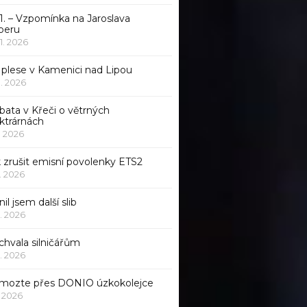
1. – Vzpomínka na Jaroslava
beru
 1. 2026
 plese v Kamenici nad Lipou
 1. 2026
bata v Křeči o větrných
ktrárnách
1. 2026
 zrušit emisní povolenky ETS2
1. 2026
nil jsem další slib
1. 2026
chvala silničářům
1. 2026
mozte přes DONIO úzkokolejce
1. 2026