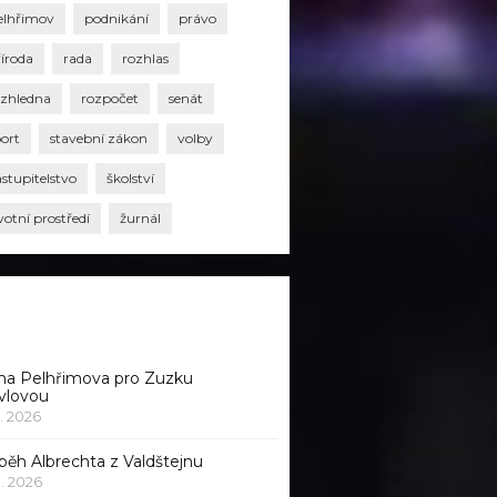
elhřimov
podnikání
právo
říroda
rada
rozhlas
ozhledna
rozpočet
senát
port
stavební zákon
volby
stupitelstvo
školství
votní prostředí
žurnál
na Pelhřimova pro Zuzku
vlovou
1. 2026
běh Albrechta z Valdštejnu
 1. 2026