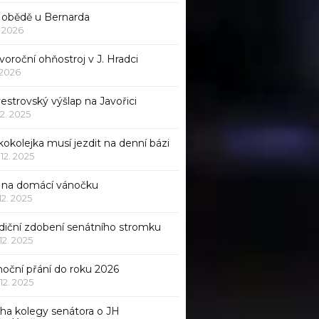
 obědě u Bernarda
1. 2026
oroční ohňostroj v J. Hradci
. 2026
vestrovský výšlap na Javořici
12. 2025
okolejka musí jezdit na denní bázi
 12. 2025
p na domácí vánočku
 12. 2025
adiční zdobení senátního stromku
 12. 2025
noční přání do roku 2026
 12. 2025
iha kolegy senátora o JH