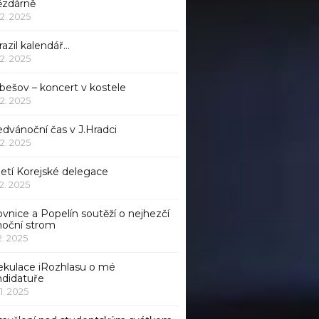
ězdárně
12. 2025
azil kalendář…
12. 2025
bešov – koncert v kostele
12. 2025
dvánoční čas v J.Hradci
12. 2025
jetí Korejské delegace
12. 2025
ovnice a Popelín soutěží o nejhezčí
noční strom
12. 2025
ekulace iRozhlasu o mé
ndidatuře
11. 2025