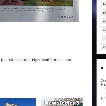
P
p
r
s
za
ži
řipomíná některé zmínky v médiích o nás nebo
a
Ce
Ha
31. 
Pří
27.