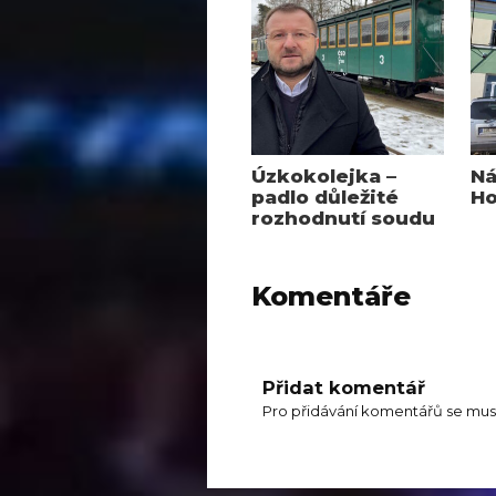
Úzkokolejka –
Ná
padlo důležité
Ho
rozhodnutí soudu
Komentáře
Přidat komentář
Pro přidávání komentářů se mus