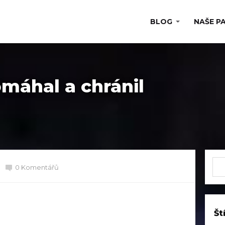
BLOG
NAŠE P
máhal a chránil
0 Komentářů
Št