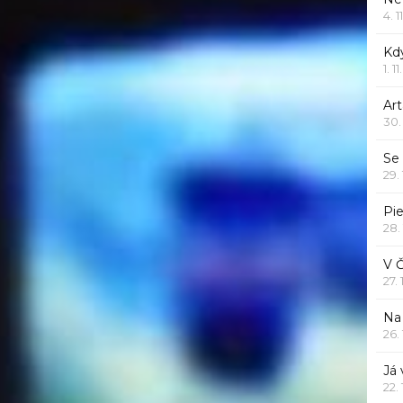
4. 1
Kd
1. 1
Art
30.
Se
29.
Pie
28.
V 
27.
Na 
26.
Já
22.