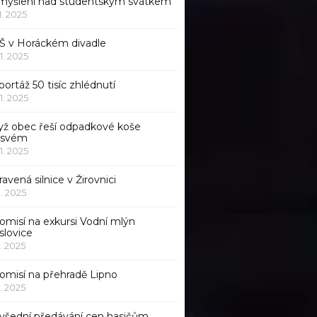
myšlení nad studentským svátkem
11. 2025
Š v Horáckém divadle
11. 2025
ortáž 50 tisíc zhlédnutí
11. 2025
yž obec řeší odpadkové koše
 svém
11. 2025
avená silnice v Žirovnici
1. 2025
omisí na exkursi Vodní mlýn
slovice
1. 2025
komisí na přehradě Lipno
1. 2025
všední předávání cen hasičům