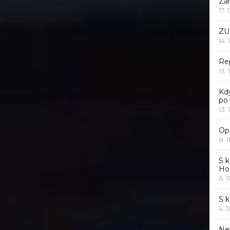
Za
17. 
ZU
14. 
Rep
13. 
Kd
po
13. 
Opr
8. 1
S k
Ho
6. 1
S 
4. 1
Ne