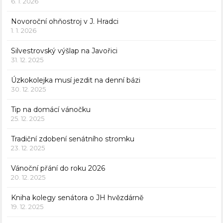
6. 1. 2026
Novoroční ohňostroj v J. Hradci
1. 1. 2026
Silvestrovský výšlap na Javořici
31. 12. 2025
Úzkokolejka musí jezdit na denní bázi
30. 12. 2025
Tip na domácí vánočku
25. 12. 2025
Tradiční zdobení senátního stromku
23. 12. 2025
Vánoční přání do roku 2026
20. 12. 2025
Kniha kolegy senátora o JH hvězdárně
19. 12. 2025