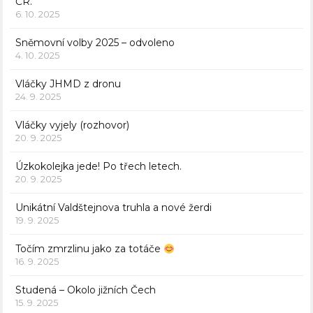
ČR.
6. 10. 2025
Sněmovní volby 2025 – odvoleno
4. 10. 2025
Vláčky JHMD z dronu
24. 9. 2025
Vláčky vyjely (rozhovor)
20. 9. 2025
Úzkokolejka jede! Po třech letech.
20. 9. 2025
Unikátní Valdštejnova truhla a nové žerdi
19. 9. 2025
Točím zmrzlinu jako za totáče
16. 9. 2025
Studená – Okolo jižních Čech
15. 9. 2025