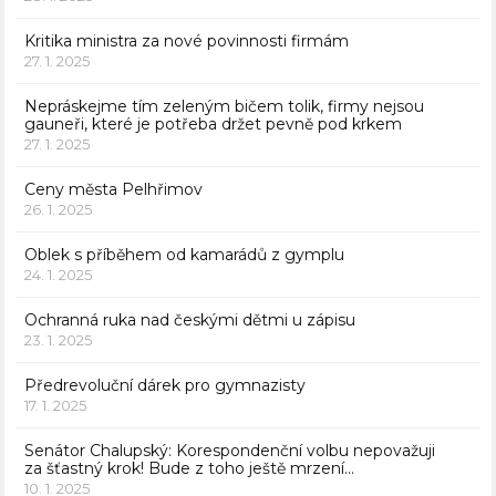
Kritika ministra za nové povinnosti firmám
27. 1. 2025
Nepráskejme tím zeleným bičem tolik, firmy nejsou
gauneři, které je potřeba držet pevně pod krkem
27. 1. 2025
Ceny města Pelhřimov
26. 1. 2025
Oblek s příběhem od kamarádů z gymplu
24. 1. 2025
Ochranná ruka nad českými dětmi u zápisu
23. 1. 2025
Předrevoluční dárek pro gymnazisty
17. 1. 2025
Senátor Chalupský: Korespondenční volbu nepovažuji
za šťastný krok! Bude z toho ještě mrzení…
10. 1. 2025