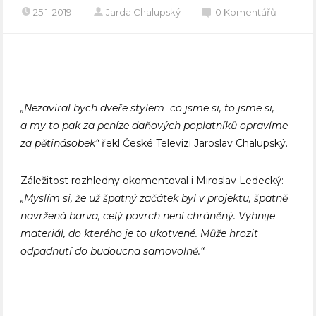
25.1. 2019
Jarda Chalupský
0 Komentářů
„Nezavíral bych dveře stylem co jsme si, to jsme si,
a my to pak za peníze daňových poplatníků opravíme
za pětinásobek“
řekl České Televizi Jaroslav Chalupský.
Záležitost rozhledny okomentoval i Miroslav Ledecký:
„Myslím si, že už špatný začátek byl v projektu, špatně
navržená barva, celý povrch není chráněný. Vyhnije
materiál, do kterého je to ukotvené. Může hrozit
odpadnutí do budoucna samovolně.“