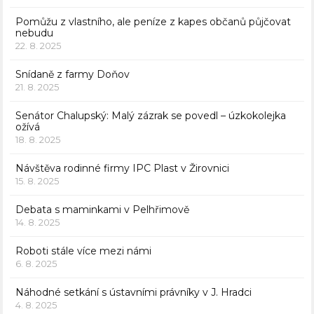
Pomůžu z vlastního, ale peníze z kapes občanů půjčovat
nebudu
22. 8. 2025
Snídaně z farmy Doňov
21. 8. 2025
Senátor Chalupský: Malý zázrak se povedl – úzkokolejka
ožívá
18. 8. 2025
Návštěva rodinné firmy IPC Plast v Žirovnici
15. 8. 2025
Debata s maminkami v Pelhřimově
14. 8. 2025
Roboti stále více mezi námi
6. 8. 2025
Náhodné setkání s ústavními právníky v J. Hradci
4. 8. 2025