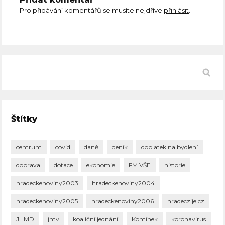
Pro přidávání komentářů se musíte nejdříve
přihlásit
.
Štítky
centrum
covid
daně
deník
doplatek na bydlení
doprava
dotace
ekonomie
FM VŠE
historie
hradeckenoviny2003
hradeckenoviny2004
hradeckenoviny2005
hradeckenoviny2006
hradeczije.cz
JHMD
jhtv
koaliční jednání
Komínek
koronavirus