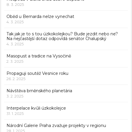
8. 3. 2025
Oběd u Bernarda nelze vynechat
4. 3. 2025
Tak jak je to s tou úzkokolejkou? Bude jezdit nebo ne?
Na nejčastější dotaz odpovídá senátor Chalupský
4. 3. 2025
Masopust a tradice na Vysočině
2. 3. 2025
Propaguji soutěž Vesnice roku
26. 2. 2025
Návštěva brněnského planetária
3. 2. 2025
Interpelace kvůli úzkokolejce
31. 1. 2025
Národní Galerie Praha zvažuje projekty v regionu
28. 1. 2025