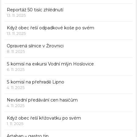
Reportáž 50 tisíc zhlédnutí
13. 11. 2025
Když obec řeší odpadkové koše po svém
13. 11. 2025
Opravená silnice v Žirovnici
8. 11. 2025
S komisí na exkursi Vodní mlýn Hoslovice
6. 11. 2025
S komisí na přehradě Lipno
4. 11. 2025
Nevšední předávání cen hasičům
4. 11. 2025
Když obec řeší křižovatku po svém
1. 11. 2025
Artaban – gastro tip