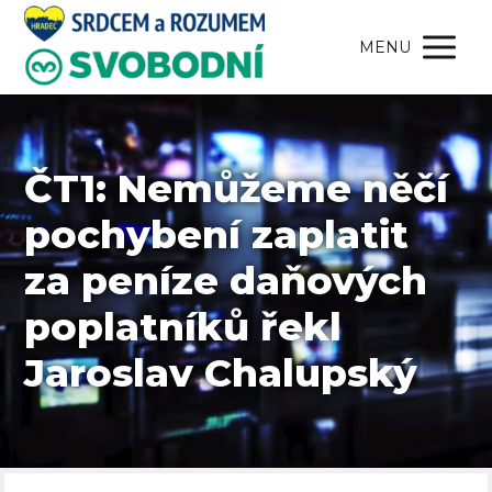
MENU
ČT1: Nemůžeme něčí
pochybení zaplatit
za peníze daňových
poplatníků řekl
Jaroslav Chalupský