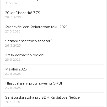
3. 6. 2025
20 let Jihočeské ZZS
28. 5. 2025
Předávání cen Rekordman roku 2025
27. 5. 2025
Setkání emeritních senátorů
26. 5. 2025
Krásy domácího regionu
25. 5. 2025
Majáles 2025
23. 5. 2025
Hlasoval jsem proti novému OPBH
23. 5. 2025
Senátorská stuha pro SDH Kardašova Řečice
19. 5. 2025