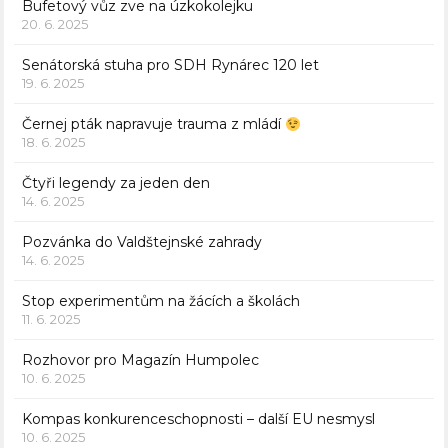
Bufetový vůz zve na úzkokolejku
20. 6. 2025
Senátorská stuha pro SDH Rynárec 120 let
19. 6. 2025
Černej pták napravuje trauma z mládí
18. 6. 2025
Čtyři legendy za jeden den
14. 6. 2025
Pozvánka do Valdštejnské zahrady
14. 6. 2025
Stop experimentům na žácích a školách
11. 6. 2025
Rozhovor pro Magazín Humpolec
10. 6. 2025
Kompas konkurenceschopnosti – další EU nesmysl
10. 6. 2025