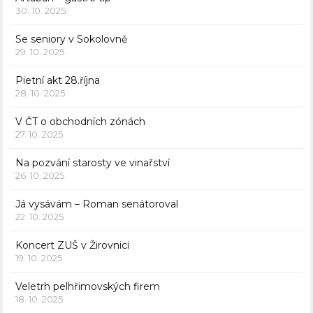
30. 10. 2025
Se seniory v Sokolovně
29. 10. 2025
Pietní akt 28.října
28. 10. 2025
V ČT o obchodních zónách
27. 10. 2025
Na pozvání starosty ve vinařství
26. 10. 2025
Já vysávám – Roman senátoroval
22. 10. 2025
Koncert ZUŠ v Žirovnici
19. 10. 2025
Veletrh pelhřimovských firem
18. 10. 2025