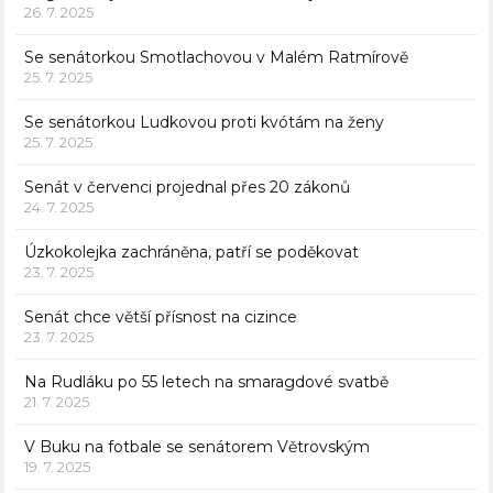
26. 7. 2025
Se senátorkou Smotlachovou v Malém Ratmírově
25. 7. 2025
Se senátorkou Ludkovou proti kvótám na ženy
25. 7. 2025
Senát v červenci projednal přes 20 zákonů
24. 7. 2025
Úzkokolejka zachráněna, patří se poděkovat
23. 7. 2025
Senát chce větší přísnost na cizince
23. 7. 2025
Na Rudláku po 55 letech na smaragdové svatbě
21. 7. 2025
V Buku na fotbale se senátorem Větrovským
19. 7. 2025