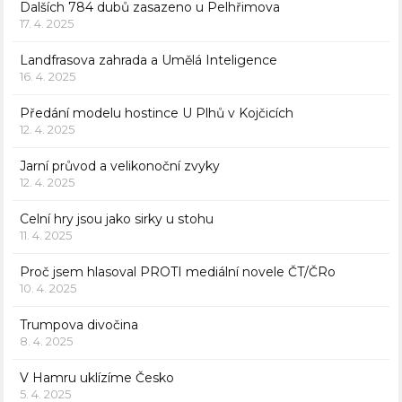
Dalších 784 dubů zasazeno u Pelhřimova
17. 4. 2025
Landfrasova zahrada a Umělá Inteligence
16. 4. 2025
Předání modelu hostince U Plhů v Kojčicích
12. 4. 2025
Jarní průvod a velikonoční zvyky
12. 4. 2025
Celní hry jsou jako sirky u stohu
11. 4. 2025
Proč jsem hlasoval PROTI mediální novele ČT/ČRo
10. 4. 2025
Trumpova divočina
8. 4. 2025
V Hamru uklízíme Česko
5. 4. 2025