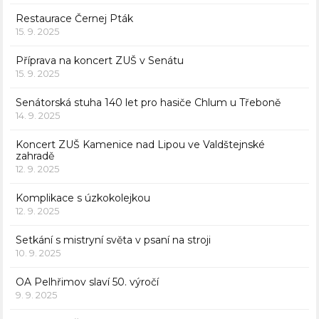
Restaurace Černej Pták
15. 9. 2025
Příprava na koncert ZUŠ v Senátu
15. 9. 2025
Senátorská stuha 140 let pro hasiče Chlum u Třeboně
14. 9. 2025
Koncert ZUŠ Kamenice nad Lipou ve Valdštejnské
zahradě
12. 9. 2025
Komplikace s úzkokolejkou
12. 9. 2025
Setkání s mistryní světa v psaní na stroji
10. 9. 2025
OA Pelhřimov slaví 50. výročí
9. 9. 2025