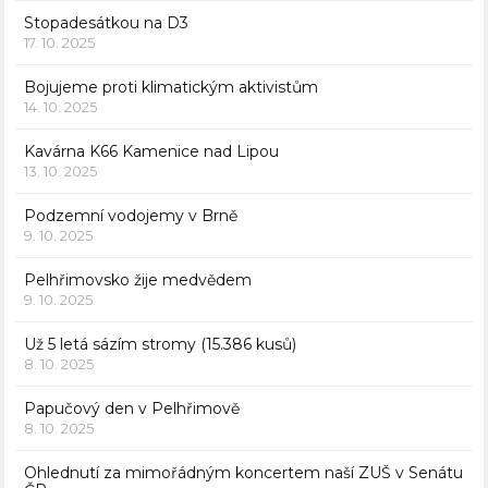
Stopadesátkou na D3
17. 10. 2025
Bojujeme proti klimatickým aktivistům
14. 10. 2025
Kavárna K66 Kamenice nad Lipou
13. 10. 2025
Podzemní vodojemy v Brně
9. 10. 2025
Pelhřimovsko žije medvědem
9. 10. 2025
Už 5 letá sázím stromy (15.386 kusů)
8. 10. 2025
Papučový den v Pelhřimově
8. 10. 2025
Ohlednutí za mimořádným koncertem naší ZUŠ v Senátu