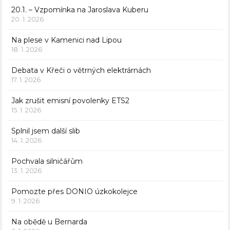
20.1. – Vzpomínka na Jaroslava Kuberu
20. 1. 2026
Na plese v Kamenici nad Lipou
18. 1. 2026
Debata v Křeči o větrných elektrárnách
17. 1. 2026
Jak zrušit emisní povolenky ETS2
15. 1. 2026
Splnil jsem další slib
14. 1. 2026
Pochvala silničářům
13. 1. 2026
Pomozte přes DONIO úzkokolejce
9. 1. 2026
Na obědě u Bernarda