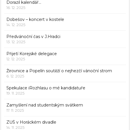
Dorazil kalendář…
16. 12. 2025
Dobešov – koncert v kostele
14. 12. 2025
Předvánoční čas v J.Hradci
13. 12. 2025
Přijetí Korejské delegace
12. 12. 2025
Žirovnice a Popelín soutěží o nejhezčí vánoční strom
6. 12. 2025
Spekulace iRozhlasu o mé kandidatuře
19. 11. 2025
Zamyšlení nad studentským svátkem
17. 11. 2025
ZUŠ v Horáckém divadle
14. 11. 2025