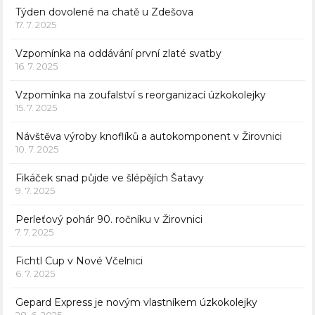
Týden dovolené na chatě u Zdešova
17. 7. 2025
Vzpomínka na oddávání první zlaté svatby
16. 7. 2025
Vzpomínka na zoufalství s reorganizací úzkokolejky
15. 7. 2025
Návštěva výroby knoflíků a autokomponent v Žirovnici
10. 7. 2025
Fikáček snad půjde ve šlépějích Šatavy
9. 7. 2025
Perleťový pohár 90. ročníku v Žirovnici
7. 7. 2025
Fichtl Cup v Nové Včelnici
6. 7. 2025
Gepard Express je novým vlastníkem úzkokolejky