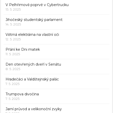
V Pelhřimově poprvé v Cybertrucku
15. 5. 2025
Jihočeský studentský parlament
14. 5. 2025
Větrná elektrárna na vlastní oči
12. 5. 2025
Přání ke Dni matek
11. 5. 2025
Den otevřených dveří v Senátu
8. 5. 2025
Hradečáci a Valdštejnský palác
7. 5. 2025
Trumpova divočina
7. 5. 2025
Jarní průvod a velikonoční zvyky