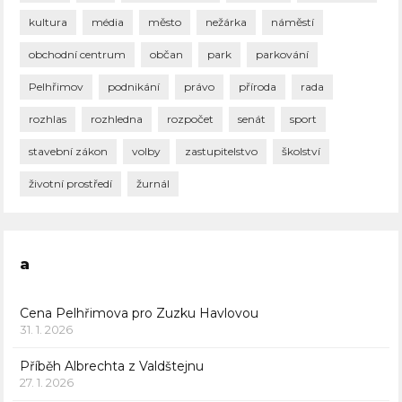
kultura
média
město
nežárka
náměstí
obchodní centrum
občan
park
parkování
Pelhřimov
podnikání
právo
příroda
rada
rozhlas
rozhledna
rozpočet
senát
sport
stavební zákon
volby
zastupitelstvo
školství
životní prostředí
žurnál
a
Cena Pelhřimova pro Zuzku Havlovou
31. 1. 2026
Příběh Albrechta z Valdštejnu
27. 1. 2026