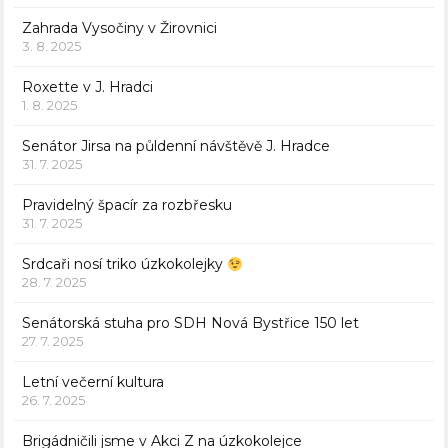
Zahrada Vysočiny v Žirovnici
3. 8. 2025
Roxette v J. Hradci
1. 8. 2025
Senátor Jirsa na půldenní návštěvě J. Hradce
31. 7. 2025
Pravidelný špacír za rozbřesku
31. 7. 2025
Srdcaři nosí triko úzkokolejky
28. 7. 2025
Senátorská stuha pro SDH Nová Bystřice 150 let
27. 7. 2025
Letní večerní kultura
26. 7. 2025
Brigádničili jsme v Akci Z na úzkokolejce