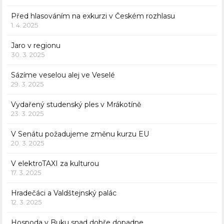
Před hlasováním na exkurzi v Českém rozhlasu
1. 4. 2025
Jaro v regionu
30. 3. 2025
Sázíme veselou alej ve Veselé
29. 3. 2025
Vydařený studenský ples v Mrákotíně
23. 3. 2025
V Senátu požadujeme změnu kurzu EU
20. 3. 2025
V elektroTAXI za kulturou
17. 3. 2025
Hradečáci a Valdštejnský palác
12. 3. 2025
Hospoda v Buku snad dobře dopadne