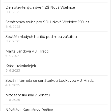
Den otevřených dveří ZŠ Nová Včelnice
8. 6. 2025
Senátorská stuha pro SDH Nová Včelnice 150 let
8. 6. 2025
Soutěž mladých hasičů pod mou záštitou
8. 6. 2025
Marta Jandová v J. Hradci
7. 6. 2025
Krása úzkokolejek
6. 6. 2025
Sociální témata se senátorkou Ludkovou v J. Hradci
4. 6. 2025
Nizozemský král v Senátu
4. 6. 2025
Návštěva Kardašovy Řečice