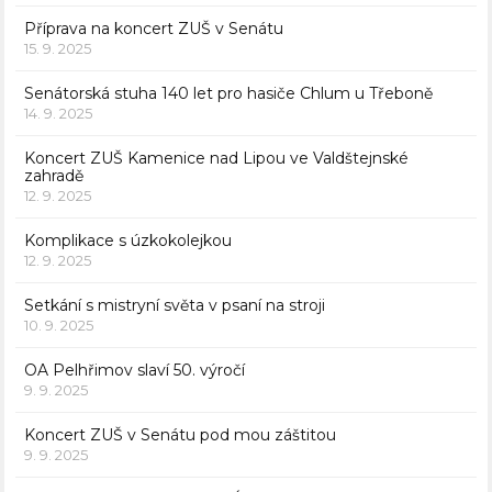
Příprava na koncert ZUŠ v Senátu
15. 9. 2025
Senátorská stuha 140 let pro hasiče Chlum u Třeboně
14. 9. 2025
Koncert ZUŠ Kamenice nad Lipou ve Valdštejnské
zahradě
12. 9. 2025
Komplikace s úzkokolejkou
12. 9. 2025
Setkání s mistryní světa v psaní na stroji
10. 9. 2025
OA Pelhřimov slaví 50. výročí
9. 9. 2025
Koncert ZUŠ v Senátu pod mou záštitou
9. 9. 2025