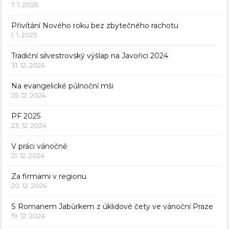
7. 1. 2025
Přivítání Nového roku bez zbytečného rachotu
1. 1. 2025
Tradiční silvestrovský výšlap na Javořici 2024
31. 12. 2024
Na evangelické půlnoční mši
25. 12. 2024
PF 2025
23. 12. 2024
V práci vánočně
21. 12. 2024
Za firmami v regionu
20. 12. 2024
S Romanem Jabůrkem z úklidové čety ve vánoční Praze
19. 12. 2024