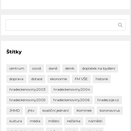
Štítky
centrum
covid
daně
deník
doplatek na bydlení
doprava
dotace
ekonomie
FM VŠE
historie
hradeckenoviny2003
hradeckenoviny2004
hradeckenoviny2005
hradeckenoviny2006
hradeczije.cz
JHMD
jhtv
koaliční jednání
Komínek
koronavirus
kultura
média
město
nežárka
náměstí