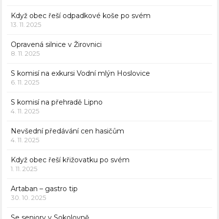
Když obec řeší odpadkové koše po svém
13. 11. 2025
Opravená silnice v Žirovnici
8. 11. 2025
S komisí na exkursi Vodní mlýn Hoslovice
6. 11. 2025
S komisí na přehradě Lipno
4. 11. 2025
Nevšední předávání cen hasičům
4. 11. 2025
Když obec řeší křižovatku po svém
1. 11. 2025
Artaban – gastro tip
30. 10. 2025
Se seniory v Sokolovně