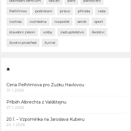
obchodní centrum
občan
park
parkování
Pelhřimov
podnikání
právo
příroda
rada
rozhlas
rozhledna
rozpočet
senát
sport
stavební zákon
volby
zastupitelstvo
školství
životní prostředí
žurnál
a
Cena Pelhřimova pro Zuzku Havlovou
31. 1. 2026
Příběh Albrechta z Valdštejnu
27. 1. 2026
20.1. – Vzpomínka na Jaroslava Kuberu
20. 1. 2026