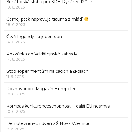
Senátorská stuha pro SDH Rynárec 120 let
19. 6. 2025
Černej pták napravuje trauma z mládí
18. 6. 2025
Čtyři legendy za jeden den
14. 6. 2025
Pozvánka do Valdštejnské zahrady
14. 6. 2025
Stop experimentům na žácích a školách
11. 6. 2025
Rozhovor pro Magazín Humpolec
10. 6. 2025
Kompas konkurenceschopnosti – další EU nesmysl
10. 6. 2025
Den otevřených dveří ZŠ Nová Včelnice
8. 6. 2025