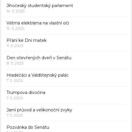
Jihočeský studentský parlament
14. 5. 2025
Větrná elektrárna na vlastní oči
12. 5. 2025
Přání ke Dni matek
11. 5. 2025
Den otevřených dveří v Senátu
8. 5. 2025
Hradečáci a Valdštejnský palác
7. 5. 2025
Trumpova divočina
7. 5. 2025
Jarní průvod a velikonoční zvyky
7. 5. 2025
Pozvánka do Senátu