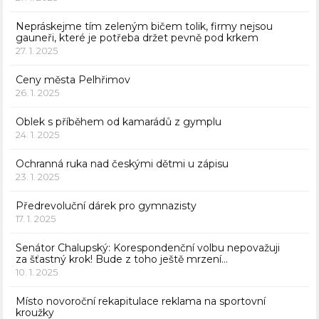
Nepráskejme tím zeleným bičem tolik, firmy nejsou
gauneři, které je potřeba držet pevně pod krkem
27. 1. 2025
Ceny města Pelhřimov
26. 1. 2025
Oblek s příběhem od kamarádů z gymplu
24. 1. 2025
Ochranná ruka nad českými dětmi u zápisu
23. 1. 2025
Předrevoluční dárek pro gymnazisty
17. 1. 2025
Senátor Chalupský: Korespondenční volbu nepovažuji
za šťastný krok! Bude z toho ještě mrzení…
10. 1. 2025
Místo novoroční rekapitulace reklama na sportovní
kroužky