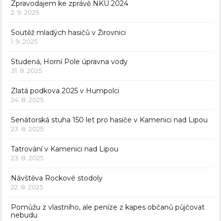
Zpravodajem ke zprávě NKÚ 2024
2. 9. 2025
Soutěž mladých hasičů v Žirovnici
1. 9. 2025
Studená, Horní Pole úpravna vody
31. 8. 2025
Zlatá podkova 2025 v Humpolci
24. 8. 2025
Senátorská stuha 150 let pro hasiče v Kamenici nad Lipou
23. 8. 2025
Tatrování v Kamenici nad Lipou
23. 8. 2025
Návštěva Rockové stodoly
22. 8. 2025
Pomůžu z vlastního, ale peníze z kapes občanů půjčovat
nebudu