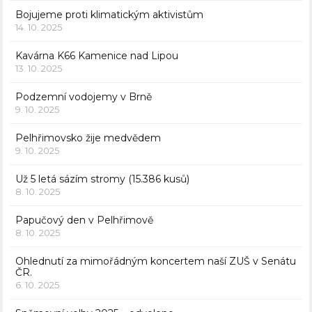
Bojujeme proti klimatickým aktivistům
14. 10. 2025
Kavárna K66 Kamenice nad Lipou
13. 10. 2025
Podzemní vodojemy v Brně
9. 10. 2025
Pelhřimovsko žije medvědem
9. 10. 2025
Už 5 letá sázím stromy (15.386 kusů)
8. 10. 2025
Papučový den v Pelhřimově
8. 10. 2025
Ohlednutí za mimořádným koncertem naší ZUŠ v Senátu
ČR.
6. 10. 2025