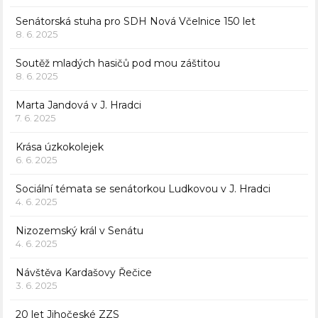
Senátorská stuha pro SDH Nová Včelnice 150 let
8. 6. 2025
Soutěž mladých hasičů pod mou záštitou
8. 6. 2025
Marta Jandová v J. Hradci
7. 6. 2025
Krása úzkokolejek
6. 6. 2025
Sociální témata se senátorkou Ludkovou v J. Hradci
4. 6. 2025
Nizozemský král v Senátu
4. 6. 2025
Návštěva Kardašovy Řečice
3. 6. 2025
20 let Jihočeské ZZS