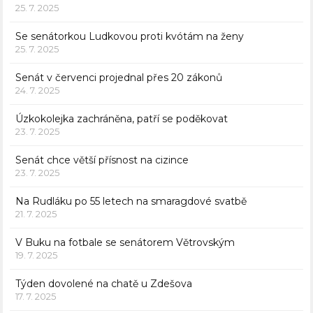
25. 7. 2025
Se senátorkou Ludkovou proti kvótám na ženy
25. 7. 2025
Senát v červenci projednal přes 20 zákonů
24. 7. 2025
Úzkokolejka zachráněna, patří se poděkovat
23. 7. 2025
Senát chce větší přísnost na cizince
23. 7. 2025
Na Rudláku po 55 letech na smaragdové svatbě
21. 7. 2025
V Buku na fotbale se senátorem Větrovským
19. 7. 2025
Týden dovolené na chatě u Zdešova
17. 7. 2025