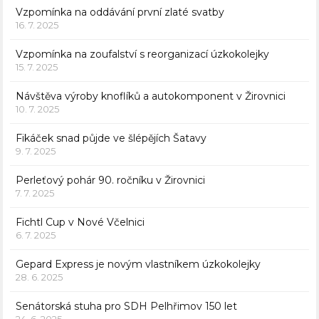
Vzpomínka na oddávání první zlaté svatby
16. 7. 2025
Vzpomínka na zoufalství s reorganizací úzkokolejky
15. 7. 2025
Návštěva výroby knoflíků a autokomponent v Žirovnici
10. 7. 2025
Fikáček snad půjde ve šlépějích Šatavy
9. 7. 2025
Perleťový pohár 90. ročníku v Žirovnici
7. 7. 2025
Fichtl Cup v Nové Včelnici
6. 7. 2025
Gepard Express je novým vlastníkem úzkokolejky
28. 6. 2025
Senátorská stuha pro SDH Pelhřimov 150 let