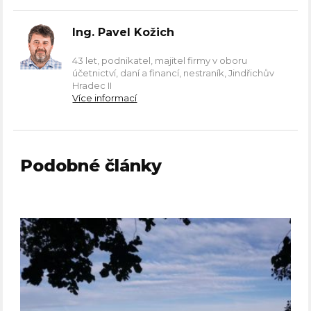
Ing. Pavel Kožich
43 let, podnikatel, majitel firmy v oboru
účetnictví, daní a financí, nestraník, Jindřichův
Hradec II
Více informací
Podobné články