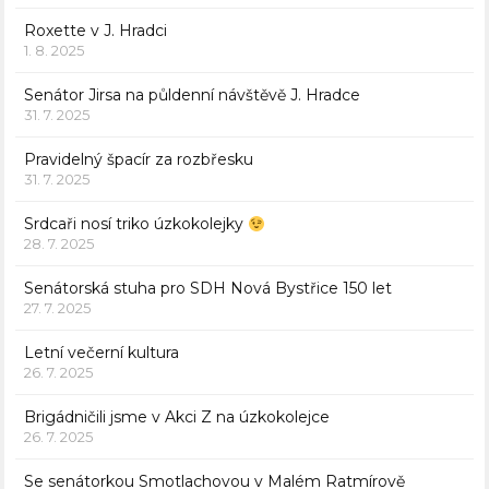
Roxette v J. Hradci
1. 8. 2025
Senátor Jirsa na půldenní návštěvě J. Hradce
31. 7. 2025
Pravidelný špacír za rozbřesku
31. 7. 2025
Srdcaři nosí triko úzkokolejky
28. 7. 2025
Senátorská stuha pro SDH Nová Bystřice 150 let
27. 7. 2025
Letní večerní kultura
26. 7. 2025
Brigádničili jsme v Akci Z na úzkokolejce
26. 7. 2025
Se senátorkou Smotlachovou v Malém Ratmírově