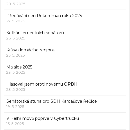
28. 5. 2025
Předávání cen Rekordman roku 2025
27. 5. 2025
Setkání emeritních senátorů
26. 5. 2025
Krásy domácího regionu
25. 5. 2025
Majáles 2025
23. 5. 2025
Hlasoval jsem proti novému OPBH
23. 5. 2025
Senátorská stuha pro SDH Kardašova Řečice
19. 5. 2025
V Pelhřimově poprvé v Cybertrucku
15. 5. 2025