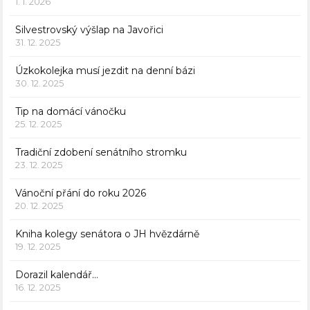
1. 1. 2026
Silvestrovský výšlap na Javořici
31. 12. 2025
Úzkokolejka musí jezdit na denní bázi
30. 12. 2025
Tip na domácí vánočku
25. 12. 2025
Tradiční zdobení senátního stromku
23. 12. 2025
Vánoční přání do roku 2026
20. 12. 2025
Kniha kolegy senátora o JH hvězdárně
19. 12. 2025
Dorazil kalendář…
16. 12. 2025