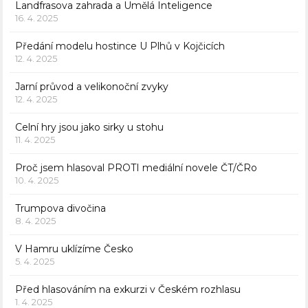
Landfrasova zahrada a Umělá Inteligence
16. 4. 2025
Předání modelu hostince U Plhů v Kojčicích
12. 4. 2025
Jarní průvod a velikonoční zvyky
12. 4. 2025
Celní hry jsou jako sirky u stohu
11. 4. 2025
Proč jsem hlasoval PROTI mediální novele ČT/ČRo
10. 4. 2025
Trumpova divočina
8. 4. 2025
V Hamru uklízíme Česko
5. 4. 2025
Před hlasováním na exkurzi v Českém rozhlasu
1. 4. 2025