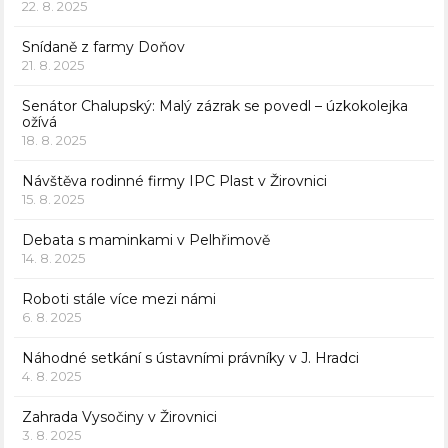
22. 8. 2025
Snídaně z farmy Doňov
21. 8. 2025
Senátor Chalupský: Malý zázrak se povedl – úzkokolejka
ožívá
18. 8. 2025
Návštěva rodinné firmy IPC Plast v Žirovnici
15. 8. 2025
Debata s maminkami v Pelhřimově
14. 8. 2025
Roboti stále více mezi námi
6. 8. 2025
Náhodné setkání s ústavními právníky v J. Hradci
4. 8. 2025
Zahrada Vysočiny v Žirovnici
3. 8. 2025