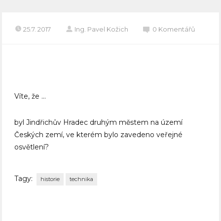
25.7. 2017
Ing. Pavel Kožich
0 Komentářů
Víte, že …
byl Jindřichův Hradec druhým městem na území
Českých zemí, ve kterém bylo zavedeno veřejné
osvětlení?
Tagy:
historie
technika