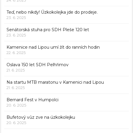
24. 6. 2025
Teď, nebo nikdy! Úzkokolejka jde do prodeje.
23. 6. 2025
Senátorská stuha pro SDH Pleše 120 let
23. 6. 2025
Kamenice nad Lipou umí žít do ranních hodin
22. 6. 2025
Oslava 150 let SDH Pelhřimov
21. 6. 2025
Na startu MTB maratonu v Kamenici nad Lipou
21. 6. 2025
Bernard Fest v Humpolci
20. 6. 2025
Bufetový vůz zve na úzkokolejku
20. 6. 2025