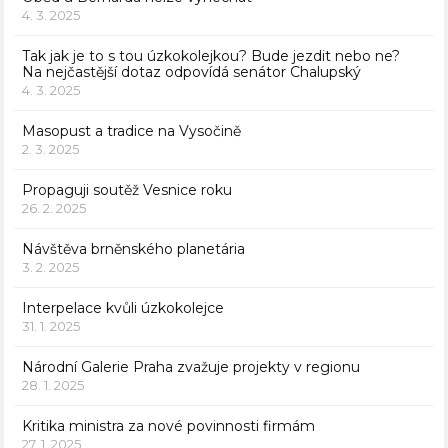
4. 3. 2025
Tak jak je to s tou úzkokolejkou? Bude jezdit nebo ne?
Na nejčastější dotaz odpovídá senátor Chalupský
4. 3. 2025
Masopust a tradice na Vysočině
2. 3. 2025
Propaguji soutěž Vesnice roku
26. 2. 2025
Návštěva brněnského planetária
3. 2. 2025
Interpelace kvůli úzkokolejce
31. 1. 2025
Národní Galerie Praha zvažuje projekty v regionu
28. 1. 2025
Kritika ministra za nové povinnosti firmám
27. 1. 2025