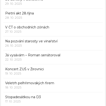
29. 10. 2025
Pietní akt 28.října
28. 10. 2025
V ČT o obchodních zónách
27. 10. 2025
Na pozvání starosty ve vinařství
26. 10. 2025
Já vysávám – Roman senátoroval
22. 10. 2025
Koncert ZUŠ v Žirovnici
19. 10. 2025
Veletrh pelhřimovských firem
18. 10. 2025
Stopadesátkou na D3
17. 10. 2025