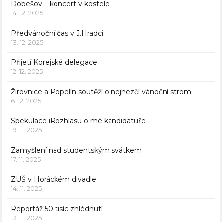
Dobešov – koncert v kostele
14. 12. 2025
Předvánoční čas v J.Hradci
13. 12. 2025
Přijetí Korejské delegace
12. 12. 2025
Žirovnice a Popelín soutěží o nejhezčí vánoční strom
6. 12. 2025
Spekulace iRozhlasu o mé kandidatuře
19. 11. 2025
Zamyšlení nad studentským svátkem
17. 11. 2025
ZUŠ v Horáckém divadle
14. 11. 2025
Reportáž 50 tisíc zhlédnutí
13. 11. 2025