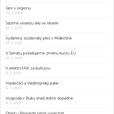
Jaro v regionu
30. 3. 2025
Sázíme veselou alej ve Veselé
29. 3. 2025
Vydařený studenský ples v Mrákotíně
23. 3. 2025
V Senátu požadujeme změnu kurzu EU
20. 3. 2025
V elektroTAXI za kulturou
17. 3. 2025
Hradečáci a Valdštejnský palác
12. 3. 2025
Hospoda v Buku snad dobře dopadne
8. 3. 2025
Oběd u Bernarda nelze vynechat