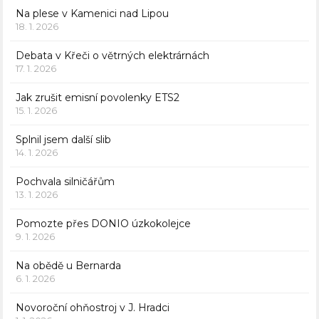
Na plese v Kamenici nad Lipou
18. 1. 2026
Debata v Křeči o větrných elektrárnách
17. 1. 2026
Jak zrušit emisní povolenky ETS2
15. 1. 2026
Splnil jsem další slib
14. 1. 2026
Pochvala silničářům
13. 1. 2026
Pomozte přes DONIO úzkokolejce
9. 1. 2026
Na obědě u Bernarda
6. 1. 2026
Novoroční ohňostroj v J. Hradci