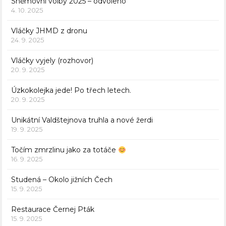
Sněmovní volby 2025 – odvoleno
4. 10. 2025
Vláčky JHMD z dronu
24. 9. 2025
Vláčky vyjely (rozhovor)
20. 9. 2025
Úzkokolejka jede! Po třech letech.
20. 9. 2025
Unikátní Valdštejnova truhla a nové žerdi
19. 9. 2025
Točím zmrzlinu jako za totáče
16. 9. 2025
Studená – Okolo jižních Čech
15. 9. 2025
Restaurace Černej Pták
15. 9. 2025