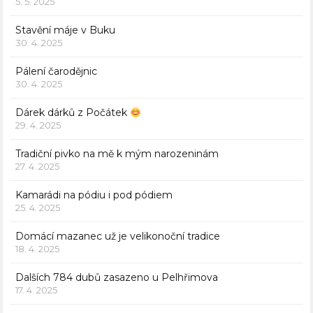
5. 5. 2025
Stavění máje v Buku
30. 4. 2025
Pálení čarodějnic
30. 4. 2025
Dárek dárků z Počátek
29. 4. 2025
Tradiční pivko na mě k mým narozeninám
27. 4. 2025
Kamarádi na pódiu i pod pódiem
25. 4. 2025
Domácí mazanec už je velikonoční tradice
18. 4. 2025
Dalších 784 dubů zasazeno u Pelhřimova
17. 4. 2025