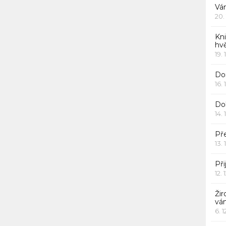
Vá
20.
Kn
hv
19. 
Dor
16. 
Do
14. 
Pře
13. 
Při
12. 
Žir
vá
6. 