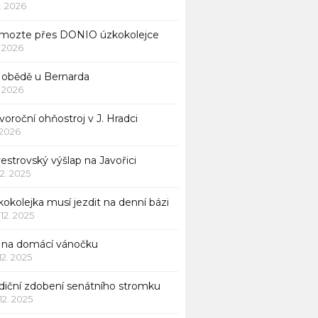
1. 2026
mozte přes DONIO úzkokolejce
1. 2026
 obědě u Bernarda
1. 2026
oroční ohňostroj v J. Hradci
. 2026
vestrovský výšlap na Javořici
12. 2025
okolejka musí jezdit na denní bázi
 12. 2025
p na domácí vánočku
 12. 2025
adiční zdobení senátního stromku
 12. 2025