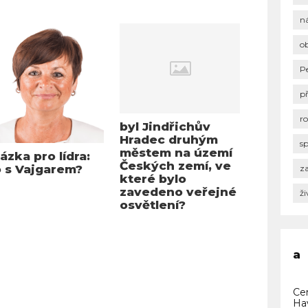
n
o
P
p
r
byl Jindřichův
Hradec druhým
s
městem na území
ázka pro lídra:
Českých zemí, ve
 s Vajgarem?
za
které bylo
zavedeno veřejné
ži
osvětlení?
a
Ce
Ha