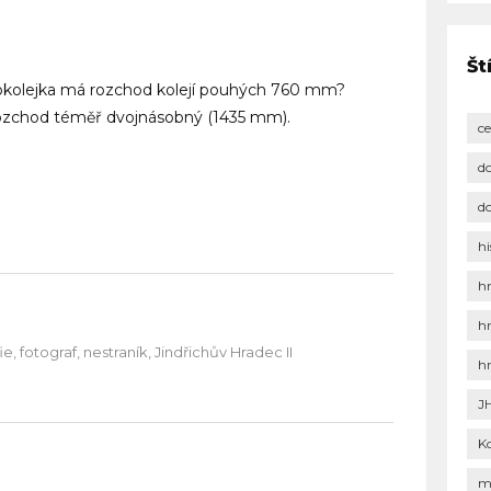
Št
kokolejka má rozchod kolejí pouhých 760 mm?
rozchod téměř dvojnásobný (1435 mm).
c
d
d
hi
h
h
e, fotograf, nestraník, Jindřichův Hradec II
h
J
K
m