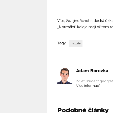
Víte, že… jindřichohradecká úz
„Normální“ koleje mají přitom 
Tagy:
historie
Adam Borovka
22 let, student geografi
Více informací
Podobné články