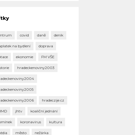
ítky
entrum
covid
daně
deník
oplatek na bydlení
doprava
otace
ekonomie
FM VŠE
storie
hradeckenoviny2003
radeckenoviny2004
radeckenoviny2005
radeckenoviny2006
hradeczije.cz
HMD
jhtv
koaliční jednání
omínek
koronavirus
kultura
édia
město
nežárka