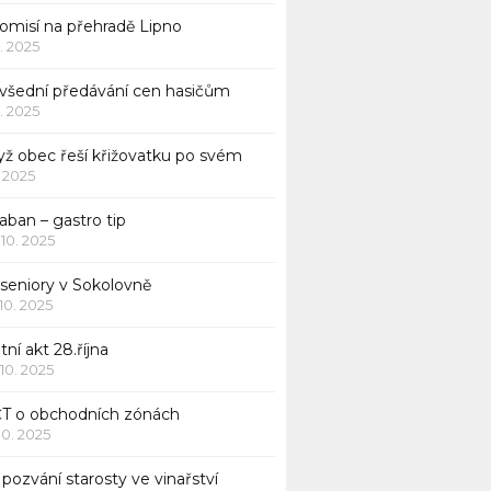
komisí na přehradě Lipno
1. 2025
všední předávání cen hasičům
1. 2025
yž obec řeší křižovatku po svém
1. 2025
aban – gastro tip
 10. 2025
 seniory v Sokolovně
 10. 2025
tní akt 28.října
 10. 2025
ČT o obchodních zónách
 10. 2025
pozvání starosty ve vinařství