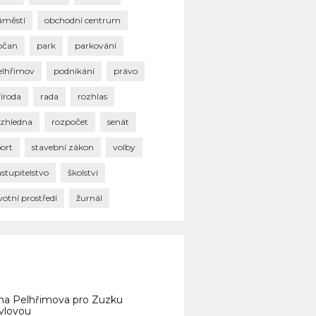
áměstí
obchodní centrum
bčan
park
parkování
elhřimov
podnikání
právo
říroda
rada
rozhlas
ozhledna
rozpočet
senát
port
stavební zákon
volby
stupitelstvo
školství
votní prostředí
žurnál
na Pelhřimova pro Zuzku
vlovou