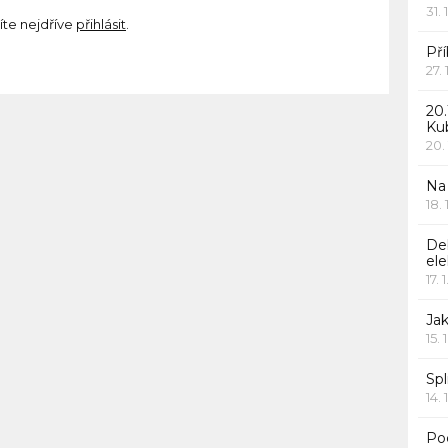
31. 
íte nejdříve
přihlásit
.
Pří
27.
20.
Ku
20.
Na
18.
De
ele
17. 
Jak
15. 
Spl
14. 
Po