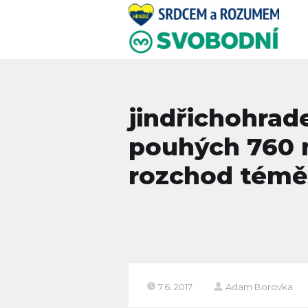
jindřichohrad
pouhých 760 
rozchod témě
7.6. 2017
Adam Borovka