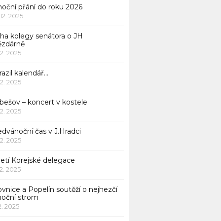
noční přání do roku 2026
 12. 2025
iha kolegy senátora o JH
ězdárně
12. 2025
azil kalendář…
12. 2025
bešov – koncert v kostele
12. 2025
dvánoční čas v J.Hradci
12. 2025
jetí Korejské delegace
12. 2025
ovnice a Popelín soutěží o nejhezčí
noční strom
12. 2025