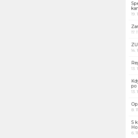
Sp
ka
19. 
Za
17. 
ZU
14. 
Rep
13. 
Kd
po
13. 
Opr
8. 1
S k
Ho
6. 1