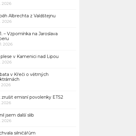
1. 2026
běh Albrechta z Valdštejnu
 1. 2026
1. – Vzpomínka na Jaroslava
beru
 1. 2026
 plese v Kamenici nad Lipou
 1. 2026
bata v Křeči o větrných
ktrárnách
1. 2026
 zrušit emisní povolenky ETS2
1. 2026
nil jsem další slib
1. 2026
chvala silničářům