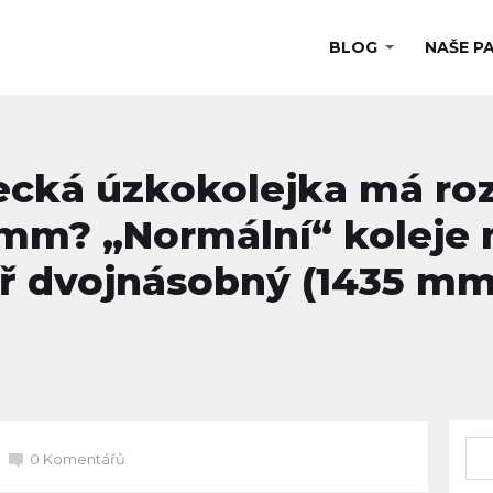
BLOG
NAŠE P
ecká úzkokolejka má roz
mm? „Normální“ koleje 
ř dvojnásobný (1435 mm
0 Komentářů