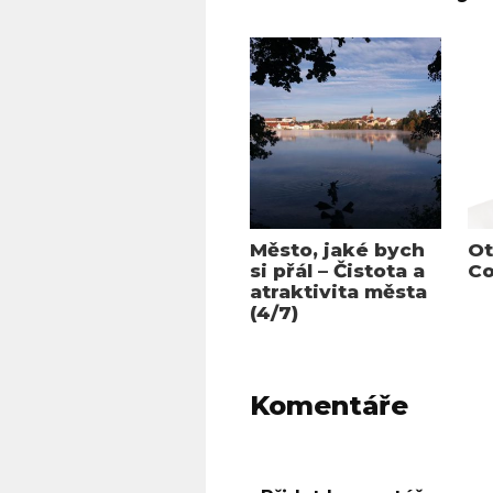
Město, jaké bych
Ot
si přál – Čistota a
Co
atraktivita města
(4/7)
Komentáře