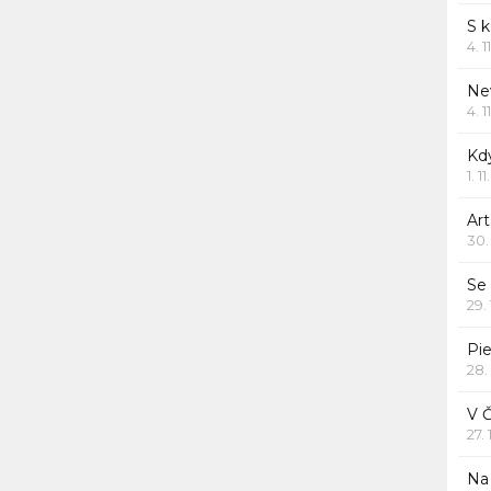
S 
4. 1
Ne
4. 1
Kd
1. 1
Art
30.
Se
29.
Pie
28.
V 
27.
Na 