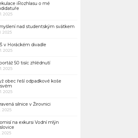
ekulace iRozhlasu o mé
ndidatuře
11. 2025
myšlení nad studentským svátkem
11. 2025
Š v Horáckém divadle
11. 2025
ortáž 50 tisíc zhlédnutí
11. 2025
yž obec řeší odpadkové koše
 svém
11. 2025
avená silnice v Žirovnici
1. 2025
omisí na exkursi Vodní mlýn
slovice
1. 2025