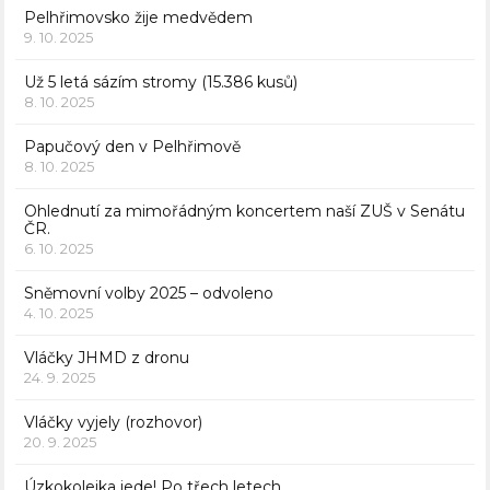
Pelhřimovsko žije medvědem
9. 10. 2025
Už 5 letá sázím stromy (15.386 kusů)
8. 10. 2025
Papučový den v Pelhřimově
8. 10. 2025
Ohlednutí za mimořádným koncertem naší ZUŠ v Senátu
ČR.
6. 10. 2025
Sněmovní volby 2025 – odvoleno
4. 10. 2025
Vláčky JHMD z dronu
24. 9. 2025
Vláčky vyjely (rozhovor)
20. 9. 2025
Úzkokolejka jede! Po třech letech.