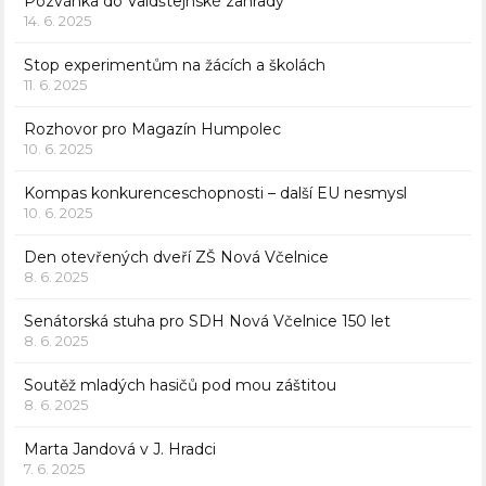
Pozvánka do Valdštejnské zahrady
14. 6. 2025
Stop experimentům na žácích a školách
11. 6. 2025
Rozhovor pro Magazín Humpolec
10. 6. 2025
Kompas konkurenceschopnosti – další EU nesmysl
10. 6. 2025
Den otevřených dveří ZŠ Nová Včelnice
8. 6. 2025
Senátorská stuha pro SDH Nová Včelnice 150 let
8. 6. 2025
Soutěž mladých hasičů pod mou záštitou
8. 6. 2025
Marta Jandová v J. Hradci
7. 6. 2025