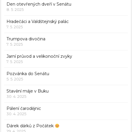
Den otevřených dveří v Senátu
8. 5. 2025
Hradečáci a Valdštejnský palác
7. 5. 2025
Trumpova divočina
7. 5. 2025
Jarní průvod a velikonoční zvyky
7. 5. 2025
Pozvánka do Senátu
5. 5. 2025
Stavění máje v Buku
30. 4. 2025
Pálení čarodějnic
30. 4. 2025
Dárek dárků z Počátek
29. 4. 2025