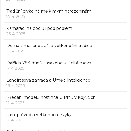
Tradiční pivko na mě k mým narozeninám
27. 4. 2025
Kamarádi na pódiu i pod pódiem
25. 4. 2025
Domácí mazanec už je velikonoční tradice
18. 4. 2025
Dalších 784 dubů zasazeno u Pelhřimova
17. 4. 2025
Landfrasova zahrada a Umělá Inteligence
16. 4. 2025
Předání modelu hostince U Plhů v Kojčicích
12. 4. 2025
Jarní průvod a velikonoční zvyky
12. 4. 2025