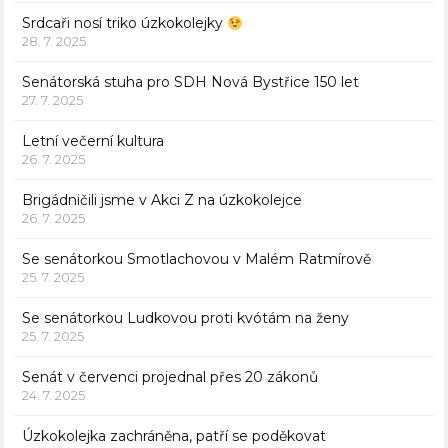
Srdcaři nosí triko úzkokolejky
28. 7. 2025
Senátorská stuha pro SDH Nová Bystřice 150 let
27. 7. 2025
Letní večerní kultura
26. 7. 2025
Brigádničili jsme v Akci Z na úzkokolejce
26. 7. 2025
Se senátorkou Smotlachovou v Malém Ratmírově
25. 7. 2025
Se senátorkou Ludkovou proti kvótám na ženy
25. 7. 2025
Senát v červenci projednal přes 20 zákonů
24. 7. 2025
Úzkokolejka zachráněna, patří se poděkovat