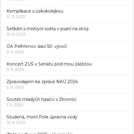
Komplikace s úzkokolejkou
12. 9. 2025
Setkání s mistryní světa v psaní na stroji
10. 9. 2025
OA Pelhřimov slaví 50. výročí
9. 9. 2025
Koncert ZUŠ v Senátu pod mou záštitou
9. 9. 2025
Zpravodajem ke zprávě NKÚ 2024
2. 9. 2025
Soutěž mladých hasičů v Žirovnici
1. 9. 2025
Studená, Horní Pole úpravna vody
31. 8. 2025