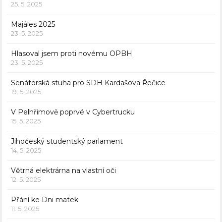
25. 5. 2025
Majáles 2025
23. 5. 2025
Hlasoval jsem proti novému OPBH
23. 5. 2025
Senátorská stuha pro SDH Kardašova Řečice
19. 5. 2025
V Pelhřimově poprvé v Cybertrucku
15. 5. 2025
Jihočeský studentský parlament
14. 5. 2025
Větrná elektrárna na vlastní oči
12. 5. 2025
Přání ke Dni matek
11. 5. 2025