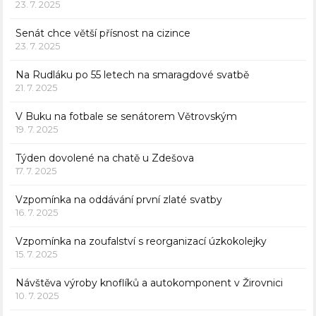
23. 7. 2025
Senát chce větší přísnost na cizince
23. 7. 2025
Na Rudláku po 55 letech na smaragdové svatbě
21. 7. 2025
V Buku na fotbale se senátorem Větrovským
19. 7. 2025
Týden dovolené na chatě u Zdešova
17. 7. 2025
Vzpomínka na oddávání první zlaté svatby
16. 7. 2025
Vzpomínka na zoufalství s reorganizací úzkokolejky
15. 7. 2025
Návštěva výroby knoflíků a autokomponent v Žirovnici
10. 7. 2025