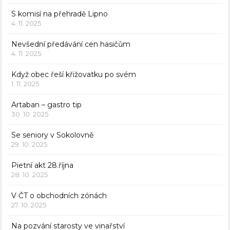
S komisí na přehradě Lipno
4. 11. 2025
Nevšední předávání cen hasičům
4. 11. 2025
Když obec řeší křižovatku po svém
1. 11. 2025
Artaban – gastro tip
30. 10. 2025
Se seniory v Sokolovně
29. 10. 2025
Pietní akt 28.října
28. 10. 2025
V ČT o obchodních zónách
27. 10. 2025
Na pozvání starosty ve vinařství