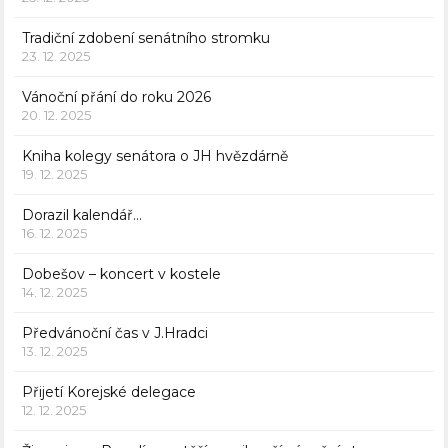
Tradiční zdobení senátního stromku
23. 12. 2025
Vánoční přání do roku 2026
20. 12. 2025
Kniha kolegy senátora o JH hvězdárně
19. 12. 2025
Dorazil kalendář…
16. 12. 2025
Dobešov – koncert v kostele
14. 12. 2025
Předvánoční čas v J.Hradci
13. 12. 2025
Přijetí Korejské delegace
12. 12. 2025