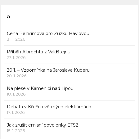
a
Cena Pelhřimova pro Zuzku Havlovou
31. 1. 2026
Příběh Albrechta z Valdštejnu
27. 1. 2026
20.1. – Vzpomínka na Jaroslava Kuberu
20. 1. 2026
Na plese v Kamenici nad Lipou
18. 1. 2026
Debata v Křeči o větrných elektrárnách
17. 1. 2026
Jak zrušit emisní povolenky ETS2
15. 1. 2026