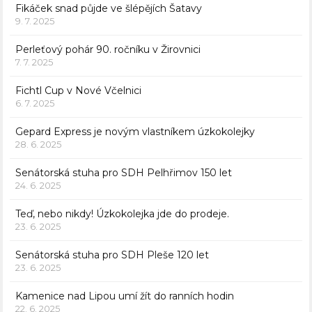
Fikáček snad půjde ve šlépějích Šatavy
9. 7. 2025
Perleťový pohár 90. ročníku v Žirovnici
7. 7. 2025
Fichtl Cup v Nové Včelnici
6. 7. 2025
Gepard Express je novým vlastníkem úzkokolejky
28. 6. 2025
Senátorská stuha pro SDH Pelhřimov 150 let
24. 6. 2025
Teď, nebo nikdy! Úzkokolejka jde do prodeje.
23. 6. 2025
Senátorská stuha pro SDH Pleše 120 let
23. 6. 2025
Kamenice nad Lipou umí žít do ranních hodin
22. 6. 2025