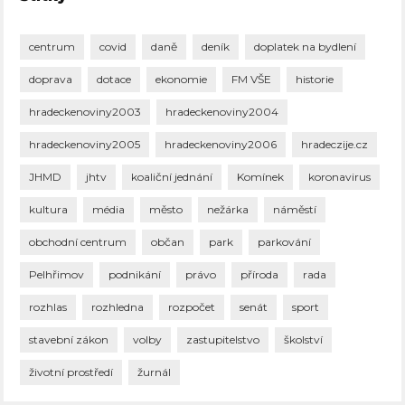
centrum
covid
daně
deník
doplatek na bydlení
doprava
dotace
ekonomie
FM VŠE
historie
hradeckenoviny2003
hradeckenoviny2004
hradeckenoviny2005
hradeckenoviny2006
hradeczije.cz
JHMD
jhtv
koaliční jednání
Komínek
koronavirus
kultura
média
město
nežárka
náměstí
obchodní centrum
občan
park
parkování
Pelhřimov
podnikání
právo
příroda
rada
rozhlas
rozhledna
rozpočet
senát
sport
stavební zákon
volby
zastupitelstvo
školství
životní prostředí
žurnál