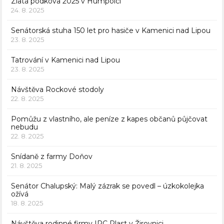
Zlatá podkova 2025 v Humpolci
24. 8. 2025
Senátorská stuha 150 let pro hasiče v Kamenici nad Lipou
23. 8. 2025
Tatrování v Kamenici nad Lipou
23. 8. 2025
Návštěva Rockové stodoly
22. 8. 2025
Pomůžu z vlastního, ale peníze z kapes občanů půjčovat
nebudu
22. 8. 2025
Snídaně z farmy Doňov
21. 8. 2025
Senátor Chalupský: Malý zázrak se povedl – úzkokolejka
ožívá
18. 8. 2025
Návštěva rodinné firmy IPC Plast v Žirovnici