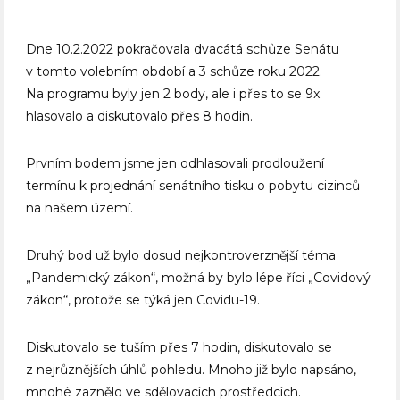
Dne 10.2.2022 pokračovala dvacátá schůze Senátu
v tomto volebním období a 3 schůze roku 2022.
Na programu byly jen 2 body, ale i přes to se 9x
hlasovalo a diskutovalo přes 8 hodin.
Prvním bodem jsme jen odhlasovali prodloužení
termínu k projednání senátního tisku o pobytu cizinců
na našem území.
Druhý bod už bylo dosud nejkontroverznější téma
„Pandemický zákon“, možná by bylo lépe říci „Covidový
zákon“, protože se týká jen Covidu-19.
Diskutovalo se tuším přes 7 hodin, diskutovalo se
z nejrůznějších úhlů pohledu. Mnoho již bylo napsáno,
mnohé zaznělo ve sdělovacích prostředcích.