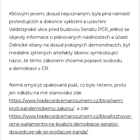
Klíčovým jevem, dosud nepoznaným, byla plná náměstí
protestujících a dokonce vyklizení a uzavření
Valdštejnské ulice před budovou Senátu PČR, jelikož se
objevily informace o plánovaných násilnostech a účasti
Dělnické strany na dosud pokojných demonstracích, byť
mediálně zjitřených artefakty šibenic symbolizující
názor, že tímto zákonem chceme popravit svobodu
a demokracii v ČR.
Nemá smysl již opakovaně psát, co bylo řečeno, proto
jen odkážu na mé stanovisko zde
https://www.hradecsrdcemarozumem.cz/blog/jsem-
proti-pandemickemu-zakonu/
a zde
https://www.hradecsrdcemarozumem.cz/blog/rozhovor-
jsme-parlamentni-ne-koalicni-demokracie-senator-
dosvedcuje-jak-se-protlacuje-panda/
.