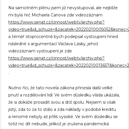
Na samotném plénu jsem již nevystupoval, ale nejblíže
mi byla řeč Michaela Canova zde videozáznam
https://www.senat.cz/cinnost/webtv/archiv.php?
video=true&id_schuze=&zacatek=20220210005052&konec=
a téměř stoprocentně bych podepsal vystoupení hned
následné s argumentací Václava Lásky, jehož
videozáznam vystoupení je zde
https://www.senat.cz/cinnost/webtv/archiv.php?
video=true&id_schuze=&zacatek=20220210013657&konec
.
Nutno říci, že tato novela zákona přinesla další velké
pnutí a rozdělování lidí. Ve svém důsledku vláda ukázala,
že si dokáže prosadit svou a drží spolu. Nejsem si však
jistý, zda to za to stálo a zda náklady v podobě kreditu
a renomé nebyly až příliš vysoké. Ve svém důsledku se
totiž nic dít nebude, jelikož je zrušena pandemická