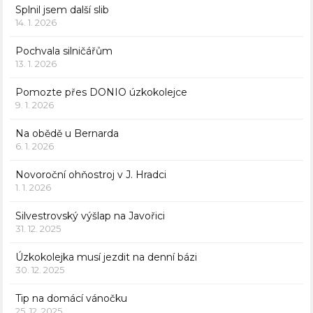
Splnil jsem další slib
14. 1. 2026
Pochvala silničářům
13. 1. 2026
Pomozte přes DONIO úzkokolejce
9. 1. 2026
Na obědě u Bernarda
6. 1. 2026
Novoroční ohňostroj v J. Hradci
1. 1. 2026
Silvestrovský výšlap na Javořici
31. 12. 2025
Úzkokolejka musí jezdit na denní bázi
30. 12. 2025
Tip na domácí vánočku
25. 12. 2025