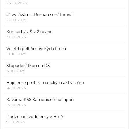
26. 10. 2025
Já vysávám – Roman senátoroval
22. 10. 2025
Koncert ZUŠ v Žirovnici
19. 10. 2025
Veletrh pelhřimovských firem
18. 10. 2025
Stopadesátkou na D3
17. 10. 2025
Bojujeme proti klimatickým aktivistům
14. 10. 2025
Kavárna K66 Kamenice nad Lipou
13. 10. 2025
Podzemní vodojemy v Brně
9. 10. 2025