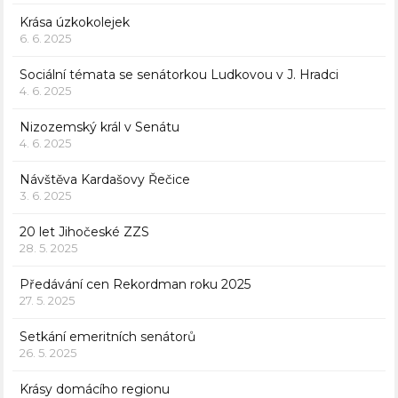
Krása úzkokolejek
6. 6. 2025
Sociální témata se senátorkou Ludkovou v J. Hradci
4. 6. 2025
Nizozemský král v Senátu
4. 6. 2025
Návštěva Kardašovy Řečice
3. 6. 2025
20 let Jihočeské ZZS
28. 5. 2025
Předávání cen Rekordman roku 2025
27. 5. 2025
Setkání emeritních senátorů
26. 5. 2025
Krásy domácího regionu