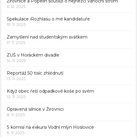
Žirovnice a Popelín soutěží o nejhezčí vánoční strom
6. 12. 2025
Spekulace iRozhlasu o mé kandidatuře
19. 11. 2025
Zamyšlení nad studentským svátkem
17. 11. 2025
ZUŠ v Horáckém divadle
14. 11. 2025
Reportáž 50 tisíc zhlédnutí
13. 11. 2025
Když obec řeší odpadkové koše po svém
13. 11. 2025
Opravená silnice v Žirovnici
8. 11. 2025
S komisí na exkursi Vodní mlýn Hoslovice
6. 11. 2025