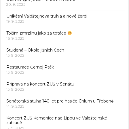
20. 9. 2025
Unikátní Valdštejnova truhla a nové žerdi
19. 9. 2025
Točím zmrzlinu jako za totáče
16. 9. 2025
Studená – Okolo jižních Čech
15. 9. 2025
Restaurace Černej Pták
15. 9. 2025
Příprava na koncert ZUŠ v Senátu
15. 9. 2025
Senátorská stuha 140 let pro hasiče Chlum u Třeboně
14. 9. 2025
Koncert ZUŠ Kamenice nad Lipou ve Valdštejnské
zahradě
12. 9. 2025