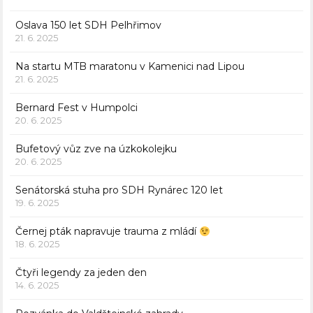
Oslava 150 let SDH Pelhřimov
21. 6. 2025
Na startu MTB maratonu v Kamenici nad Lipou
21. 6. 2025
Bernard Fest v Humpolci
20. 6. 2025
Bufetový vůz zve na úzkokolejku
20. 6. 2025
Senátorská stuha pro SDH Rynárec 120 let
19. 6. 2025
Černej pták napravuje trauma z mládí
18. 6. 2025
Čtyři legendy za jeden den
14. 6. 2025