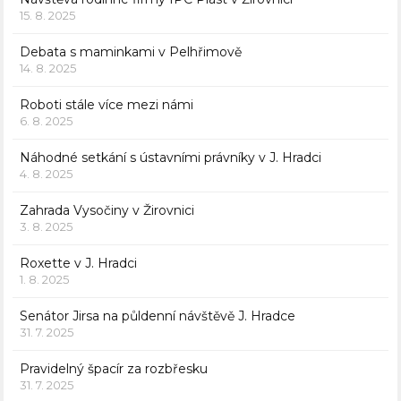
15. 8. 2025
Debata s maminkami v Pelhřimově
14. 8. 2025
Roboti stále více mezi námi
6. 8. 2025
Náhodné setkání s ústavními právníky v J. Hradci
4. 8. 2025
Zahrada Vysočiny v Žirovnici
3. 8. 2025
Roxette v J. Hradci
1. 8. 2025
Senátor Jirsa na půldenní návštěvě J. Hradce
31. 7. 2025
Pravidelný špacír za rozbřesku
31. 7. 2025