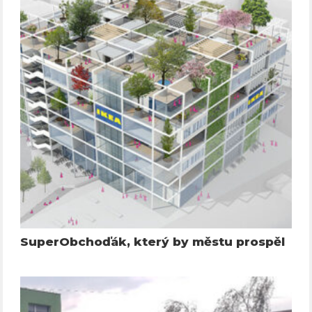
SuperObchoďák, který by městu prospěl