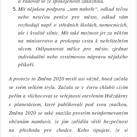
a radovat se ze spokojenosti zákazníků.
Mít nějakou podporu „tam nahoře“, odkud tečou
nebo netečou peníze pro město, odkud vám
rozhodují např. o středních školách, nemocnicích,
ale i kvalitě silnic. Mít také možnost jet za někým
na ministerstvo a prokopat cestu k neřešitelným
věcem. Odšpuntovat měšce pro město, zjednat
individuální nebo systémovou nápravu nějakého
příkoří.
A protože to Změna 2020 myslí asi vážně, hned začala
ve svém velkém stylu.
Začala se v éteru chlubit cizím
peřím a vlichocovat se veřejnosti otevřením Hvězdárny
s planetáriem, které publikovali pod svou značkou,
Změna 2020 se také snažila prostým neinformovaným
občanům namluvit, že jim zařídila větší bezpečnost
na přechodu pro chodce. Koho tipujete, že si