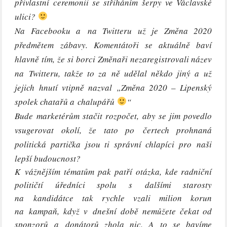
přivlastní ceremonii se střiháním šerpy ve Václavské
ulici?
Na Facebooku a na Twitteru už je Změna 2020
předmětem zábavy. Komentátoři se aktuálně baví
hlavně tím, že si borci Změnaři nezaregistrovali název
na Twitteru, takže to za ně udělal někdo jiný a už
jejich hnutí vtipně nazval „Změna 2020 – Lipenský
spolek chatařů a chalupářů
“
Bude marketérům stačit rozpočet, aby se jim povedlo
vsugerovat okolí, že tato po čertech prohnaná
politická partička jsou ti správní chlapíci pro naši
lepší budoucnost?
K vážnějším tématům pak patří otázka, kde radniční
političtí úředníci spolu s dalšími starosty
na kandidátce tak rychle vzali milion korun
na kampaň, když v dnešní době nemůžete čekat od
sponzorů a donátorů zhola nic. A to se bavíme