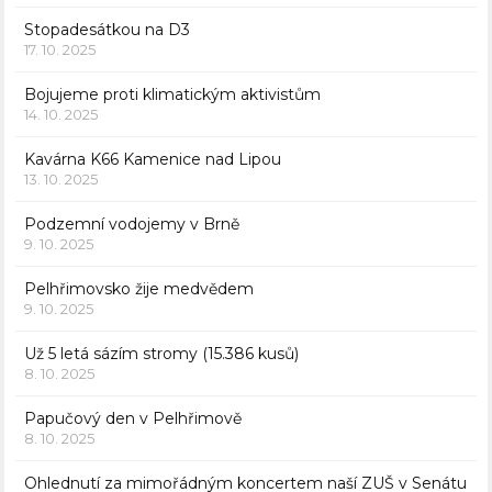
Stopadesátkou na D3
17. 10. 2025
Bojujeme proti klimatickým aktivistům
14. 10. 2025
Kavárna K66 Kamenice nad Lipou
13. 10. 2025
Podzemní vodojemy v Brně
9. 10. 2025
Pelhřimovsko žije medvědem
9. 10. 2025
Už 5 letá sázím stromy (15.386 kusů)
8. 10. 2025
Papučový den v Pelhřimově
8. 10. 2025
Ohlednutí za mimořádným koncertem naší ZUŠ v Senátu