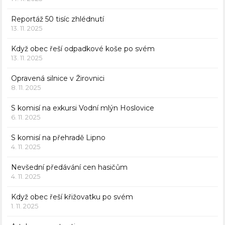
Reportáž 50 tisíc zhlédnutí
13. 11. 2025
Když obec řeší odpadkové koše po svém
13. 11. 2025
Opravená silnice v Žirovnici
8. 11. 2025
S komisí na exkursi Vodní mlýn Hoslovice
6. 11. 2025
S komisí na přehradě Lipno
4. 11. 2025
Nevšední předávání cen hasičům
4. 11. 2025
Když obec řeší křižovatku po svém
1. 11. 2025