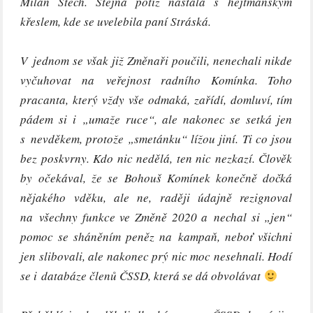
Milan Štěch. Stejná potíž nastala s hejtmanským
křeslem, kde se uvelebila paní Stráská.
V jednom se však již Změnaři poučili, nenechali nikde
vyčuhovat na veřejnost radního Komínka. Toho
pracanta, který vždy vše odmaká, zařídí, domluví, tím
pádem si i „umaže ruce“, ale nakonec se setká jen
s nevděkem, protože „smetánku“ lížou jiní. Ti co jsou
bez poskvrny. Kdo nic nedělá, ten nic nezkazí. Člověk
by očekával, že se Bohouš Komínek konečně dočká
nějakého vděku, ale ne, raději údajně rezignoval
na všechny funkce ve Změně 2020 a nechal si „jen“
pomoc se sháněním peněz na kampaň, neboť všichni
jen slibovali, ale nakonec prý nic moc nesehnali. Hodí
se i databáze členů ČSSD, která se dá obvolávat