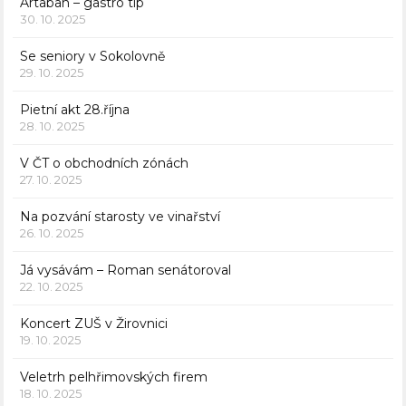
Artaban – gastro tip
30. 10. 2025
Se seniory v Sokolovně
29. 10. 2025
Pietní akt 28.října
28. 10. 2025
V ČT o obchodních zónách
27. 10. 2025
Na pozvání starosty ve vinařství
26. 10. 2025
Já vysávám – Roman senátoroval
22. 10. 2025
Koncert ZUŠ v Žirovnici
19. 10. 2025
Veletrh pelhřimovských firem
18. 10. 2025