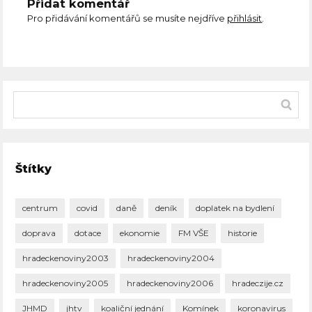
Přidat komentář
Pro přidávání komentářů se musíte nejdříve
přihlásit
.
Štítky
centrum
covid
daně
deník
doplatek na bydlení
doprava
dotace
ekonomie
FM VŠE
historie
hradeckenoviny2003
hradeckenoviny2004
hradeckenoviny2005
hradeckenoviny2006
hradeczije.cz
JHMD
jhtv
koaliční jednání
Komínek
koronavirus