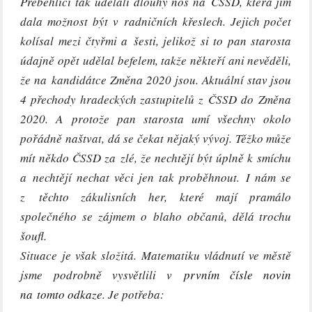
Přeběhlíci tak udělali dlouhý nos na ČSSD, která jim
dala možnost být v radničních křeslech.
Jejich počet
kolísal mezi čtyřmi a šesti, jelikož si to pan starosta
údajně opět udělal befelem, takže
někteří ani nevěděli,
že na kandidátce Změna 2020 jsou. Aktuální stav jsou
4 přechody hradeckých zastupitelů z ČSSD do Změna
2020. A protože pan starosta umí všechny okolo
pořádně naštvat, dá se čekat nějaký vývoj. Těžko může
mít někdo ČSSD za zlé, že nechtějí být úplně k smíchu
a nechtějí nechat věci jen tak proběhnout.
I nám se
z těchto zákulisních her, které mají pramálo
společného se zájmem o blaho občanů, dělá trochu
šoufl.
Situace je však složitá. Matematiku vládnutí ve městě
jsme podrobně vysvětlili v
prvním čísle novin
na tomto odkaze
. Je potřeba: