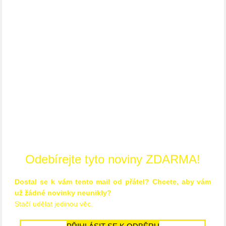
Pošlete to dál!
Budeme rádi, když nás
budete číst i nadále a budete tyto Noviny
přeposílat svým přátelům, aby
měli také informace z více zdrojů a mohli si udělat
ucelenější názor.
Můžete nás také dát do kopie, ať víme, že má smysl
noviny po večerech připravovat.
Odebírejte tyto noviny ZDARMA!
Dostal se k vám tento mail od přátel? Chcete, aby vám
už žádné novinky neunikly?
Stačí udělat jedinou věc.