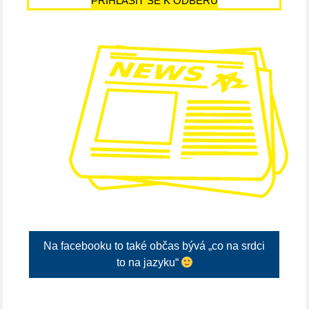
PŘIHLÁSIT SE K ODBĚRU
Na facebooku to také občas bývá „co na srdci
to na jazyku“