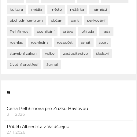
kultura
média
město
nežárka
náměstí
obchodní centrum
občan
park
parkování
Pelhřimov
podnikání
právo
příroda
rada
rozhlas
rozhledna
rozpočet
senát
sport
stavební zákon
volby
zastupitelstvo
školství
životní prostředí
žurnál
a
Cena Pelhřimova pro Zuzku Havlovou
31. 1. 2026
Příběh Albrechta z Valdštejnu
27. 1. 2026