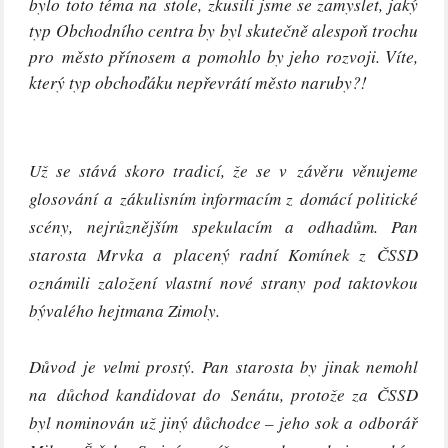
bylo toto téma na stole, zkusili jsme se zamyslet, jaký
typ Obchodního centra by byl skutečně alespoň trochu
pro město přínosem a pomohlo by jeho rozvoji. Víte,
který typ obchoďáku nepřevrátí město naruby?!
Už se stává skoro tradicí, že se v závěru věnujeme
glosování a zákulisním informacím z domácí politické
scény, nejrůznějším spekulacím
a odhadům. Pan
starosta Mrvka a placený radní Komínek z ČSSD
oznámili založení vlastní nové strany pod taktovkou
bývalého hejtmana Zimoly.
Důvod je velmi prostý. Pan starosta by jinak nemohl
na důchod kandidovat do Senátu, protože za ČSSD
byl nominován už jiný důchodce – jeho sok a odborář