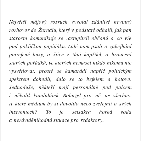
Největší májový rozruch vyvolal zdánlivě nevinný
rozhovor do Žurnálu, který v podstatě odhalil, jak pan
starosta komunikuje se zastupiteli občanů a co vře
pod pokličkou papiňáku. Lidé nám psali o zakejhání
potrefené husy, o štice v tůni kapříků, o hroucení
starých pořádků, ve kterých nemusel nikdo nikomu nic
vysvětlovat, prostě se kamarádi napříč politickým
spektrem dohodli, dalo se to befelem a hotovo.
Jednoduše, někteří mají personálně pod palcem
i několik kandidátek. Bohužel pro ně, ne všechny.
A které médium by si dovolilo něco zveřejnit o svých
inzerentech? To je setsakra horká voda
a nezáviděníhodná situace pro redaktory.