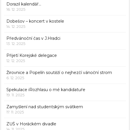
Dorazil kalendář…
16. 12. 2025
Dobešov – koncert v kostele
14. 12. 2025
Předvánoční čas v J.Hradci
13. 12. 2025
Přijetí Korejské delegace
12. 12. 2025
Žirovnice a Popelín soutěží o nejhezčí vánoční strom
6. 12. 2025
Spekulace iRozhlasu o mé kandidatuře
19. 11. 2025
Zamyšlení nad studentským svátkem
17. 11. 2025
ZUŠ v Horáckém divadle
14. 11. 2025