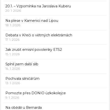
20.1. – Vzpomínka na Jaroslava Kuberu
20. 1. 2026
Na plese v Kamenici nad Lipou
18. 1. 2026
Debata v Křeči o větrných elektrárnách
17. 1. 2026
Jak zrušit emisní povolenky ETS2
15. 1. 2026
Splnil jsem další slib
14. 1. 2026
Pochvala silničářům
13. 1. 2026
Pomozte přes DONIO úzkokolejce
9. 1. 2026
Na obědě u Bernarda