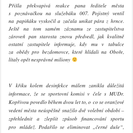
Přišla překvapivá reakce pana ředitele města
s poznávačkou na služebáku 007. Pojistný ventil
na papiňáku vyskočil a začala unikat pára z hrnce.
Ještě na tom samém záznamu ze zastupitelstva
zároveň pan starosta znovu předvedl, jak kvalitně
ostatní zastupitele informuje, kdy mu v tabulce
za obědy pro bezdomovce, které hlídali na Oboře,
lítaly opět nesprávné miliony
V křiku kolem desinfekce málem zanikla důležitá
informace, že se sportovní komisi v čele s MUDr.
Kopřivou povedlo během dvou let to, o co se oranžové
vedení města neúspěšně snažilo dvě volební období –
zpřehlednit a zlepšit způsob financování sportu
pro mládež. Podařilo se eliminovat „černé duše“,