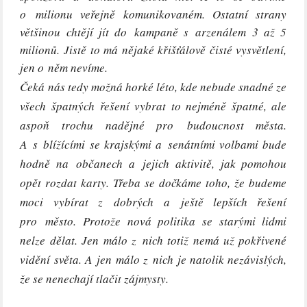
o milionu veřejně komunikovaném. Ostatní strany
většinou chtějí jít do kampaně s arzenálem 3 až 5
milionů. Jistě to má nějaké křišťálově čisté vysvětlení,
jen o něm nevíme.
Čeká nás tedy možná horké léto, kde nebude snadné ze
všech špatných řešení vybrat to nejméně špatné, ale
aspoň trochu nadějné pro budoucnost města.
A s blížícími se krajskými a senátními volbami bude
hodně na občanech a jejich aktivitě, jak pomohou
opět rozdat karty. Třeba se dočkáme toho, že budeme
moci vybírat z dobrých a ještě lepších řešení
pro město. Protože nová politika se starými lidmi
nelze dělat. Jen málo z nich totiž nemá už pokřivené
vidění světa. A jen málo z nich je natolik nezávislých,
že se nenechají tlačit zájmysty.