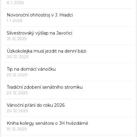
6. 1. 2026
Novoroční ohňostroj v J. Hradci
1. 1. 2026
Silvestrovský výšlap na Javořici
31. 12. 2025
Úzkokolejka musí jezdit na denní bázi
30. 12. 2025
Tip na domácí vánočku
25. 12. 2025
Tradiční zdobení senátního stromku
23. 12. 2025
Vánoční přání do roku 2026
20. 12. 2025
Kniha kolegy senátora o JH hvězdárně
19. 12. 2025