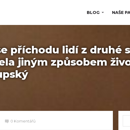
BLOG
NAŠE P
e příchodu lidí z druhé 
cela jiným způsobem živo
upský
0 Komentářů