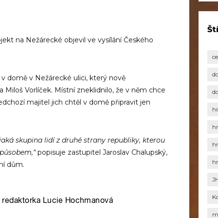
Št
jekt na Nežárecké objevil ve vysílání Českého
c
d
 v domě v Nežárecké ulici, který nově
 Miloš Vorlíček. Místní zneklidnilo, že v něm chce
d
chozí majitel jich chtěl v domě připravit jen
hi
h
jaká skupina lidí z druhé strany republiky, kterou
h
 způsobem,“
popisuje zastupitel Jaroslav Chalupský,
h
tní dům.
J
K
m