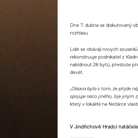
Dne 7. dubna se diskutovaný ob
rozhlasu
Lidé se obávají nových sousedů
rekonstruuje podnikatel z Kladna
nabídnout 28 bytů, přestože před
devět.
„Obava byla v tom, že přijde ně
spojuje něco jiného, žije jiným
který v lokalitě na Nežárce vlas