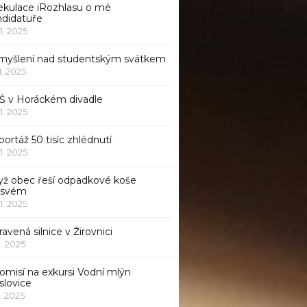
ekulace iRozhlasu o mé
ndidatuře
11. 2025
myšlení nad studentským svátkem
11. 2025
Š v Horáckém divadle
11. 2025
ortáž 50 tisíc zhlédnutí
11. 2025
yž obec řeší odpadkové koše
 svém
11. 2025
avená silnice v Žirovnici
1. 2025
omisí na exkursi Vodní mlýn
slovice
1. 2025