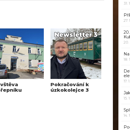
31. 
Pří
27.
20.
Ku
20.
Na
18.
De
ele
17. 
vštěva
Pokračování k
řepníku
úzkokolejce 3
Jak
15. 
Spl
14. 
Po