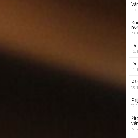
Vá
20.
Kn
hv
19. 
Dor
16. 
Do
14. 
Pře
13. 
Při
12. 
Žir
vá
6. 