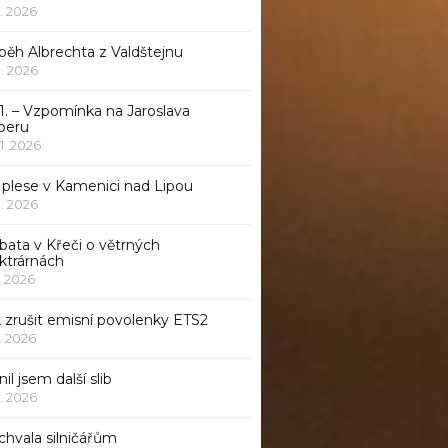
1. 2026
běh Albrechta z Valdštejnu
 1. 2026
1. – Vzpomínka na Jaroslava
beru
 1. 2026
 plese v Kamenici nad Lipou
 1. 2026
bata v Křeči o větrných
ktrárnách
1. 2026
 zrušit emisní povolenky ETS2
1. 2026
nil jsem další slib
1. 2026
chvala silničářům