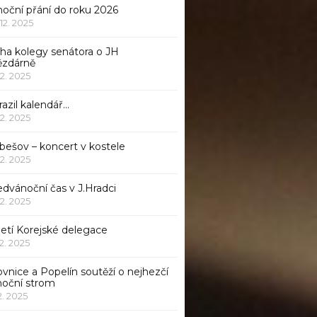
noční přání do roku 2026
 12. 2025
iha kolegy senátora o JH
ězdárně
12. 2025
azil kalendář…
12. 2025
bešov – koncert v kostele
12. 2025
dvánoční čas v J.Hradci
12. 2025
jetí Korejské delegace
12. 2025
ovnice a Popelín soutěží o nejhezčí
noční strom
12. 2025