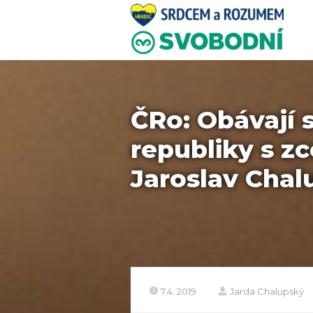
ČRo: Obávají s
republiky s z
Jaroslav Chal
7.4. 2019
Jarda Chalupský