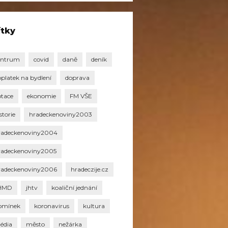
ítky
entrum
covid
daně
deník
oplatek na bydlení
doprava
otace
ekonomie
FM VŠE
storie
hradeckenoviny2003
radeckenoviny2004
radeckenoviny2005
radeckenoviny2006
hradeczije.cz
HMD
jhtv
koaliční jednání
omínek
koronavirus
kultura
édia
město
nežárka