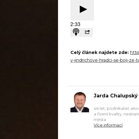
Celý článek najdete zde:
http
v-jindrichove-hradci-se-boji-z
Jarda Chalupský
46 let, podnikatel, ek
a řízení kvality, nestr
města
Více informací