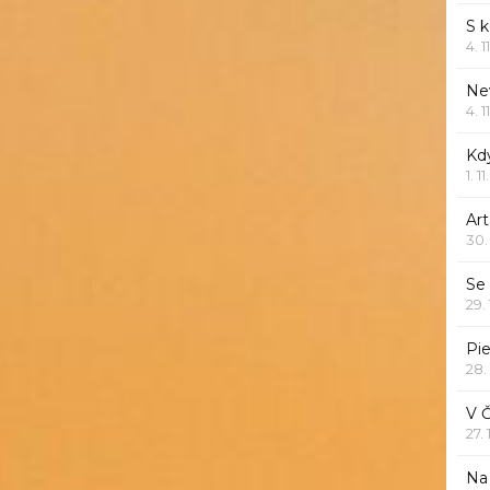
S 
4. 1
Ne
4. 1
Kd
1. 1
Art
30.
Se
29.
Pie
28.
V 
27.
Na 