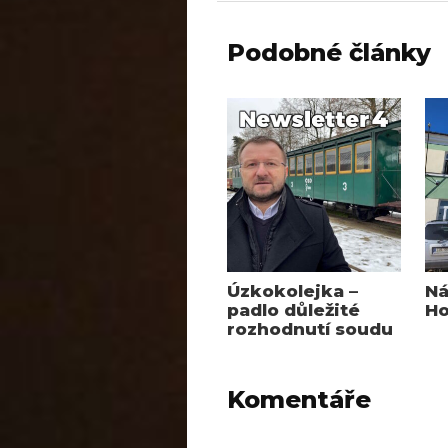
Podobné články
Úzkokolejka –
Ná
padlo důležité
Ho
rozhodnutí soudu
Komentáře