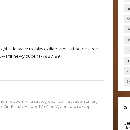
n
o
P
p
s://budejovice.rozhlas.cz/lide-kteri-ziji-na-nezarce-
r
e-tu-vznikne-vyloucena-7887199
s
za
ži
onom, odborník na strategické řízení, zavádění změny
aník, Jindřichův Hradec IV + člen Výboru pro rozvoj
a
Ce
Ha