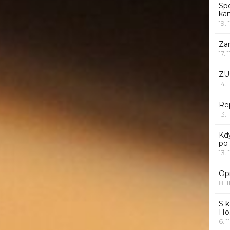
Sp
ka
19. 
Za
17. 
ZU
14. 
Rep
13. 
Kd
po
13. 
Opr
8. 1
S k
Ho
6. 1