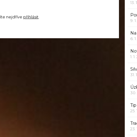
13. 
Po
íte nejdříve
přihlásit
.
9. 
Na
6. 
Nov
1. 1
Sil
31. 
Úzk
30.
Ti
25.
Tr
23.