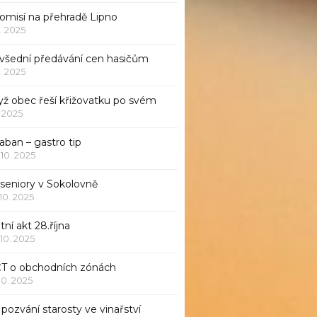
komisí na přehradě Lipno
1. 2025
všední předávání cen hasičům
1. 2025
yž obec řeší křižovatku po svém
1. 2025
aban – gastro tip
 10. 2025
 seniory v Sokolovně
 10. 2025
tní akt 28.října
 10. 2025
ČT o obchodních zónách
 10. 2025
pozvání starosty ve vinařství