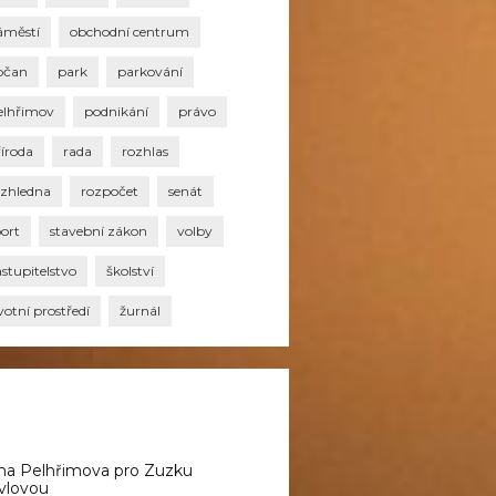
áměstí
obchodní centrum
bčan
park
parkování
elhřimov
podnikání
právo
říroda
rada
rozhlas
ozhledna
rozpočet
senát
port
stavební zákon
volby
stupitelstvo
školství
votní prostředí
žurnál
na Pelhřimova pro Zuzku
vlovou