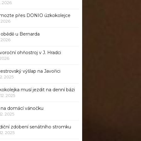
1. 2026
mozte přes DONIO úzkokolejce
1. 2026
 obědě u Bernarda
1. 2026
oroční ohňostroj v J. Hradci
. 2026
vestrovský výšlap na Javořici
12. 2025
okolejka musí jezdit na denní bázi
 12. 2025
p na domácí vánočku
 12. 2025
adiční zdobení senátního stromku
 12. 2025