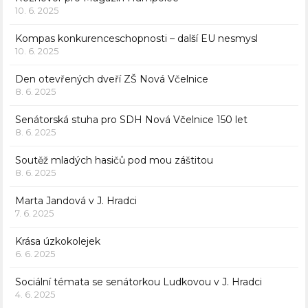
10. 6. 2025
Kompas konkurenceschopnosti – další EU nesmysl
10. 6. 2025
Den otevřených dveří ZŠ Nová Včelnice
8. 6. 2025
Senátorská stuha pro SDH Nová Včelnice 150 let
8. 6. 2025
Soutěž mladých hasičů pod mou záštitou
8. 6. 2025
Marta Jandová v J. Hradci
7. 6. 2025
Krása úzkokolejek
6. 6. 2025
Sociální témata se senátorkou Ludkovou v J. Hradci
4. 6. 2025