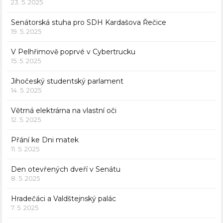
23. 5. 2025
Senátorská stuha pro SDH Kardašova Řečice
19. 5. 2025
V Pelhřimově poprvé v Cybertrucku
15. 5. 2025
Jihočeský studentský parlament
14. 5. 2025
Větrná elektrárna na vlastní oči
12. 5. 2025
Přání ke Dni matek
11. 5. 2025
Den otevřených dveří v Senátu
8. 5. 2025
Hradečáci a Valdštejnský palác
7. 5. 2025