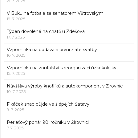
21. 7. 2025
V Buku na fotbale se senátorem Větrovským
19. 7. 2025
Týden dovolené na chatě u Zdešova
17. 7. 2025
Vzpomínka na oddávání první zlaté svatby
16. 7. 2025
Vzpomínka na zoufalství s reorganizací úzkokolejky
15. 7. 2025
Návštěva výroby knoflíků a autokomponent v Žirovnici
10. 7. 2025
Fikáček snad půjde ve šlépějích Šatavy
9. 7. 2025
Perleťový pohár 90. ročníku v Žirovnici
7. 7. 2025