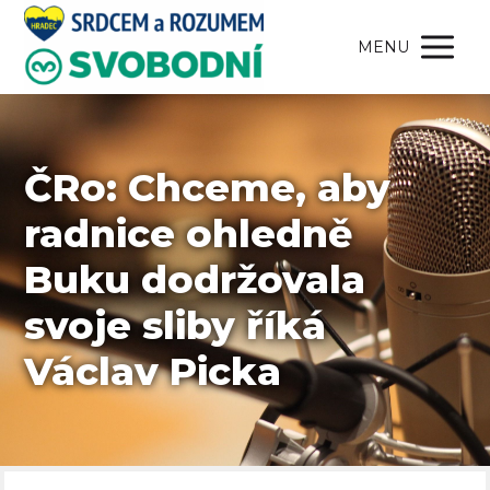
MENU
ČRo: Chceme, aby
radnice ohledně
Buku dodržovala
svoje sliby říká
Václav Picka