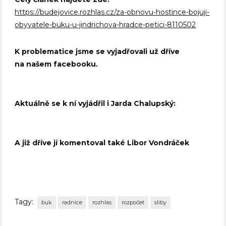
https://budejovice.rozhlas.cz/za-obnovu-hostince-bojuji-
obyvatele-buku-u-jindrichova-hradce-petici-8110502
K problematice jsme se vyjadřovali už dříve
na našem facebooku.
Aktuálně se k ní vyjádřil i Jarda Chalupský:
A již dříve jí komentoval také Libor Vondráček
Tagy:
buk
radnice
rozhlas
rozpočet
sliby