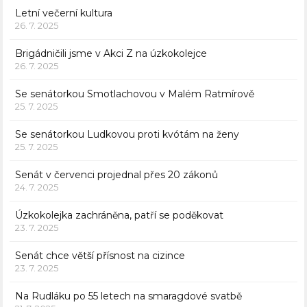
Letní večerní kultura
26. 7. 2025
Brigádničili jsme v Akci Z na úzkokolejce
26. 7. 2025
Se senátorkou Smotlachovou v Malém Ratmírově
25. 7. 2025
Se senátorkou Ludkovou proti kvótám na ženy
25. 7. 2025
Senát v červenci projednal přes 20 zákonů
24. 7. 2025
Úzkokolejka zachráněna, patří se poděkovat
23. 7. 2025
Senát chce větší přísnost na cizince
23. 7. 2025
Na Rudláku po 55 letech na smaragdové svatbě