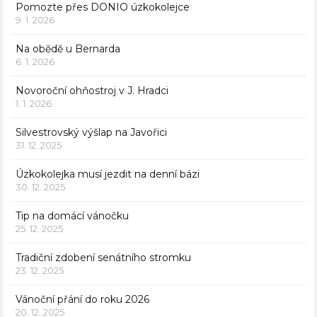
Pomozte přes DONIO úzkokolejce
9. 1. 2026
Na obědě u Bernarda
6. 1. 2026
Novoroční ohňostroj v J. Hradci
1. 1. 2026
Silvestrovský výšlap na Javořici
31. 12. 2025
Úzkokolejka musí jezdit na denní bázi
30. 12. 2025
Tip na domácí vánočku
25. 12. 2025
Tradiční zdobení senátního stromku
23. 12. 2025
Vánoční přání do roku 2026
20. 12. 2025