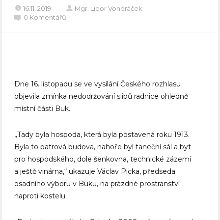
16.11. 2019
Mgr. Libor Vondráček
0 Komentářů
Dne 16. listopadu se ve vysílání Českého rozhlasu
objevila zmínka nedodržování slibů radnice ohledně
místní části Buk.
„Tady byla hospoda, která byla postavená roku 1913.
Byla to patrová budova, nahoře byl taneční sál a byt
pro hospodského, dole šenkovna, technické zázemí
a ještě vinárna,“ ukazuje Václav Picka, předseda
osadního výboru v Buku, na prázdné prostranství
naproti kostelu.