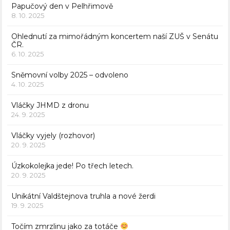
Papučový den v Pelhřimově
8. 10. 2025
Ohlednutí za mimořádným koncertem naší ZUŠ v Senátu
ČR.
6. 10. 2025
Sněmovní volby 2025 – odvoleno
4. 10. 2025
Vláčky JHMD z dronu
24. 9. 2025
Vláčky vyjely (rozhovor)
20. 9. 2025
Úzkokolejka jede! Po třech letech.
20. 9. 2025
Unikátní Valdštejnova truhla a nové žerdi
19. 9. 2025
Točím zmrzlinu jako za totáče