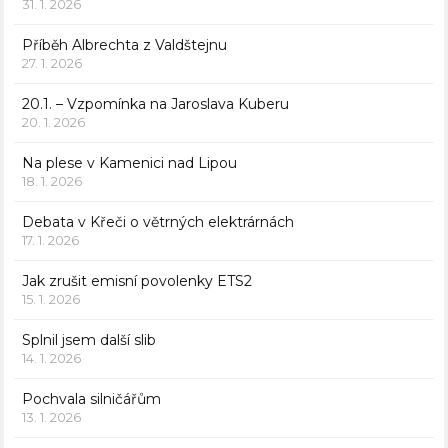
31. 1. 2026
Příběh Albrechta z Valdštejnu
27. 1. 2026
20.1. – Vzpomínka na Jaroslava Kuberu
20. 1. 2026
Na plese v Kamenici nad Lipou
18. 1. 2026
Debata v Křeči o větrných elektrárnách
17. 1. 2026
Jak zrušit emisní povolenky ETS2
15. 1. 2026
Splnil jsem další slib
14. 1. 2026
Pochvala silničářům
13. 1. 2026