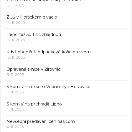
17. 11. 2025
ZUŠ v Horáckém divadle
14. 11. 2025
Reportáž 50 tisíc zhlédnutí
13. 11. 2025
Když obec řeší odpadkové koše po svém
13. 11. 2025
Opravená silnice v Žirovnici
8. 11. 2025
S komisí na exkursi Vodní mlýn Hoslovice
6. 11. 2025
S komisí na přehradě Lipno
4. 11. 2025
Nevšední předávání cen hasičům
4. 11. 2025