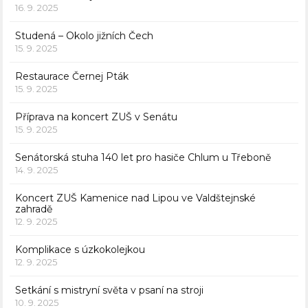
16. 9. 2025
Studená – Okolo jižních Čech
15. 9. 2025
Restaurace Černej Pták
15. 9. 2025
Příprava na koncert ZUŠ v Senátu
15. 9. 2025
Senátorská stuha 140 let pro hasiče Chlum u Třeboně
14. 9. 2025
Koncert ZUŠ Kamenice nad Lipou ve Valdštejnské
zahradě
12. 9. 2025
Komplikace s úzkokolejkou
12. 9. 2025
Setkání s mistryní světa v psaní na stroji
10. 9. 2025