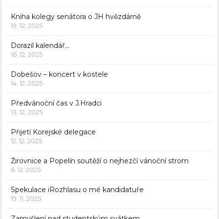
Kniha kolegy senátora o JH hvězdárně
19. 12. 2025
Dorazil kalendář…
16. 12. 2025
Dobešov – koncert v kostele
14. 12. 2025
Předvánoční čas v J.Hradci
13. 12. 2025
Přijetí Korejské delegace
12. 12. 2025
Žirovnice a Popelín soutěží o nejhezčí vánoční strom
6. 12. 2025
Spekulace iRozhlasu o mé kandidatuře
19. 11. 2025
Zamyšlení nad studentským svátkem