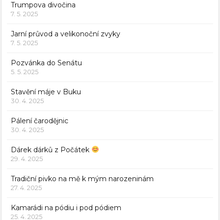
Trumpova divočina
7. 5. 2025
Jarní průvod a velikonoční zvyky
7. 5. 2025
Pozvánka do Senátu
5. 5. 2025
Stavění máje v Buku
30. 4. 2025
Pálení čarodějnic
30. 4. 2025
Dárek dárků z Počátek
29. 4. 2025
Tradiční pivko na mě k mým narozeninám
27. 4. 2025
Kamarádi na pódiu i pod pódiem
25. 4. 2025