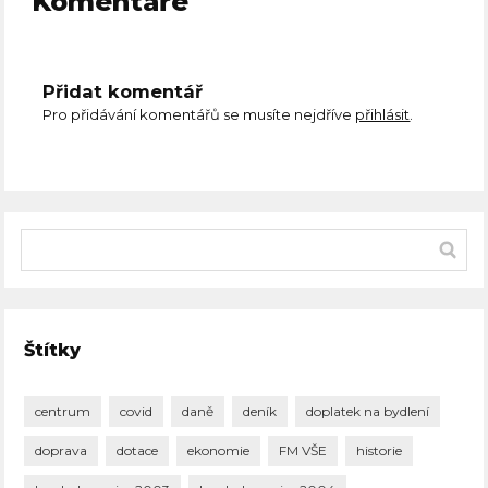
Komentáře
Přidat komentář
Pro přidávání komentářů se musíte nejdříve
přihlásit
.
Štítky
centrum
covid
daně
deník
doplatek na bydlení
doprava
dotace
ekonomie
FM VŠE
historie