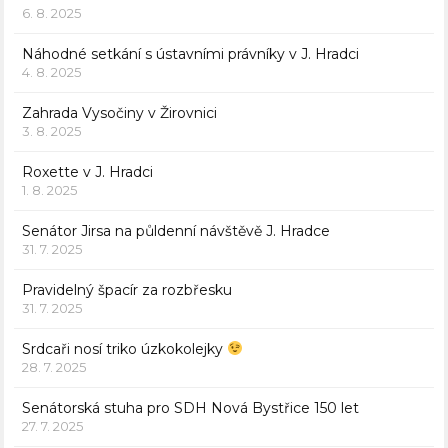
6. 8. 2025
Náhodné setkání s ústavními právníky v J. Hradci
4. 8. 2025
Zahrada Vysočiny v Žirovnici
3. 8. 2025
Roxette v J. Hradci
1. 8. 2025
Senátor Jirsa na půldenní návštěvě J. Hradce
31. 7. 2025
Pravidelný špacír za rozbřesku
31. 7. 2025
Srdcaři nosí triko úzkokolejky
28. 7. 2025
Senátorská stuha pro SDH Nová Bystřice 150 let
27. 7. 2025