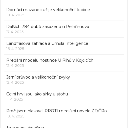
Domácí mazanec už je velikonoční tradice
18. 4. 2025
Dalších 784 dubů zasazeno u Pelhřimova
17. 4. 2025
Landfrasova zahrada a Umělá Inteligence
16. 4. 2025
Předání modelu hostince U Plhů v Kojčicích
12. 4. 2025
Jarní průvod a velikonoční zvyky
12. 4. 2025
Celní hry jsou jako sirky u stohu
11. 4. 2025
Proč jsem hlasoval PROTI mediální novele ČT/ČRo
10. 4. 2025
Trumpova divočina