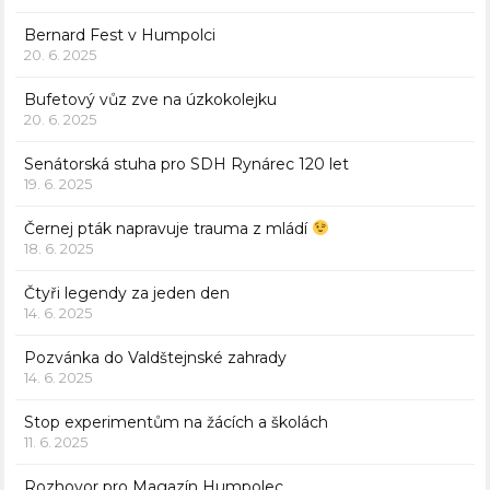
Bernard Fest v Humpolci
20. 6. 2025
Bufetový vůz zve na úzkokolejku
20. 6. 2025
Senátorská stuha pro SDH Rynárec 120 let
19. 6. 2025
Černej pták napravuje trauma z mládí
18. 6. 2025
Čtyři legendy za jeden den
14. 6. 2025
Pozvánka do Valdštejnské zahrady
14. 6. 2025
Stop experimentům na žácích a školách
11. 6. 2025
Rozhovor pro Magazín Humpolec