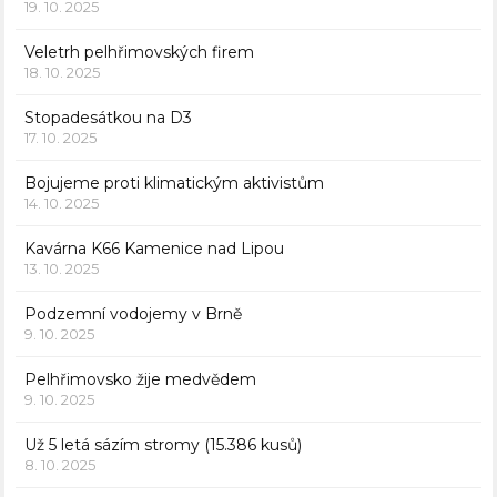
19. 10. 2025
Veletrh pelhřimovských firem
18. 10. 2025
Stopadesátkou na D3
17. 10. 2025
Bojujeme proti klimatickým aktivistům
14. 10. 2025
Kavárna K66 Kamenice nad Lipou
13. 10. 2025
Podzemní vodojemy v Brně
9. 10. 2025
Pelhřimovsko žije medvědem
9. 10. 2025
Už 5 letá sázím stromy (15.386 kusů)
8. 10. 2025