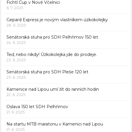
Fichtl Cup v Nové Včelnici
6. 7. 2025
Gepard Express je novým vlastníkem úzkokolejky
28. 6. 2025
Senátorská stuha pro SDH Pelhřimov 150 let
24. 6. 2025
Teď, nebo nikdy! Úzkokolejka jde do prodeje.
23. 6. 2025
Senátorská stuha pro SDH Pleše 120 let
23. 6. 2025
Kamenice nad Lipou umí žít do ranních hodin
22. 6. 2025
Oslava 150 let SDH Pelhřimov
21. 6. 2025
Na startu MTB maratonu v Kamenici nad Lipou
21. 6. 2025