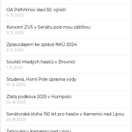
OA Pelhřimov slaví 50. výročí
9. 9. 2025
Koncert ZUŠ v Senátu pod mou záštitou
9. 9. 2025
Zpravodajem ke zprávě NKÚ 2024
2. 9. 2025
Soutěž mladých hasičů v Žirovnici
1. 9. 2025
Studená, Horní Pole úpravna vody
31. 8. 2025
Zlatá podkova 2025 v Humpolci
24. 8. 2025
Senátorská stuha 150 let pro hasiče v Kamenici nad Lipou
23. 8. 2025
Tatrování v Kamenici nad Lipou