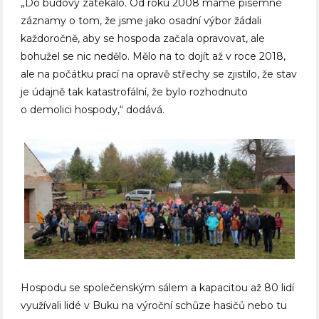
„Do budovy zatékalo. Od roku 2008 máme písemné
záznamy o tom, že jsme jako osadní výbor žádali
každoročně, aby se hospoda začala opravovat, ale
bohužel se nic nedělo. Mělo na to dojít až v roce 2018,
ale na počátku prací na opravě střechy se zjistilo, že stav
je údajně tak katastrofální, že bylo rozhodnuto
o demolici hospody,“ dodává.
Hospodu se společenským sálem a kapacitou až 80 lidí
využívali lidé v Buku na výroční schůze hasičů nebo tu