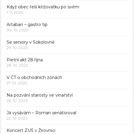
Když obec řeší křižovatku po svém
1. 11. 2025
Artaban – gastro tip
30. 10. 2025
Se seniory v Sokolovně
29. 10. 2025
Pietní akt 28.října
28. 10. 2025
V ČT o obchodních zónách
27. 10. 2025
Na pozvání starosty ve vinařství
26. 10. 2025
Já vysávám – Roman senátoroval
22. 10. 2025
Koncert ZUŠ v Žirovnici