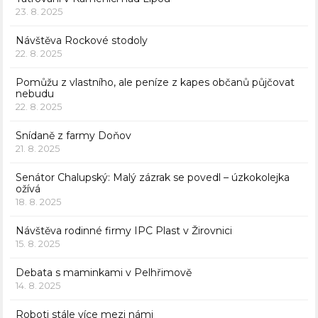
23. 8. 2025
Návštěva Rockové stodoly
22. 8. 2025
Pomůžu z vlastního, ale peníze z kapes občanů půjčovat
nebudu
22. 8. 2025
Snídaně z farmy Doňov
21. 8. 2025
Senátor Chalupský: Malý zázrak se povedl – úzkokolejka
ožívá
18. 8. 2025
Návštěva rodinné firmy IPC Plast v Žirovnici
15. 8. 2025
Debata s maminkami v Pelhřimově
14. 8. 2025
Roboti stále více mezi námi