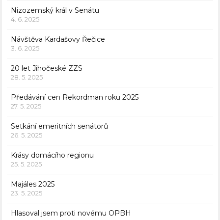
Nizozemský král v Senátu
4. 6. 2025
Návštěva Kardašovy Řečice
3. 6. 2025
20 let Jihočeské ZZS
28. 5. 2025
Předávání cen Rekordman roku 2025
27. 5. 2025
Setkání emeritních senátorů
26. 5. 2025
Krásy domácího regionu
25. 5. 2025
Majáles 2025
23. 5. 2025
Hlasoval jsem proti novému OPBH