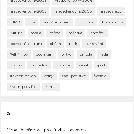
hradeckenoviny2003
hradeckenoviny2004
hradeckenoviny2005
hradeckenoviny2006
hradeczije.cz
JHMD
jhtv
koaliční jednání
Komínek
koronavirus
kultura
média
město
nežárka
náměstí
obchodní centrum
občan
park
parkování
Pelhřimov
podnikání
právo
příroda
rada
rozhlas
rozhledna
rozpočet
senát
sport
stavební zákon
volby
zastupitelstvo
školství
životní prostředí
žurnál
a
Cena Pelhřimova pro Zuzku Havlovou