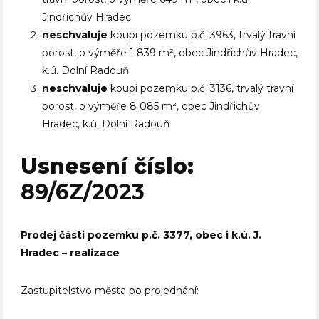
Jindřichův Hradec
neschvaluje
koupi pozemku p.č. 3963, trvalý travní
porost, o výměře 1 839 m², obec Jindřichův Hradec,
k.ú. Dolní Radouň
neschvaluje
koupi pozemku p.č. 3136, trvalý travní
porost, o výměře 8 085 m², obec Jindřichův
Hradec, k.ú. Dolní Radouň
Usnesení číslo:
89/6Z/2023
Prodej části pozemku p.č. 3377, obec i k.ú. J.
Hradec – realizace
Zastupitelstvo města po projednání: