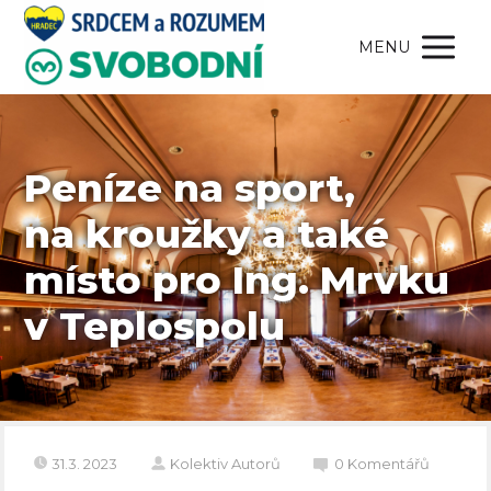
MENU
Peníze na sport,
na kroužky a také
místo pro Ing. Mrvku
v Teplospolu
31.3. 2023
Kolektiv Autorů
0 Komentářů