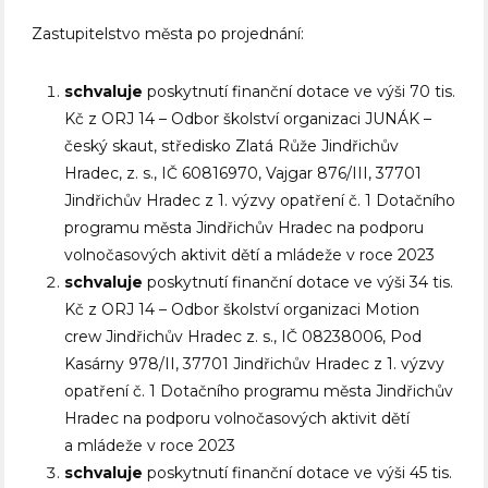
Zastupitelstvo města po projednání:
schvaluje
poskytnutí finanční dotace ve výši 70 tis.
Kč z ORJ 14 – Odbor školství organizaci JUNÁK –
český skaut, středisko Zlatá Růže Jindřichův
Hradec, z. s., IČ 60816970, Vajgar 876/III, 37701
Jindřichův Hradec z 1. výzvy opatření č. 1 Dotačního
programu města Jindřichův Hradec na podporu
volnočasových aktivit dětí a mládeže v roce 2023
schvaluje
poskytnutí finanční dotace ve výši 34 tis.
Kč z ORJ 14 – Odbor školství organizaci Motion
crew Jindřichův Hradec z. s., IČ 08238006, Pod
Kasárny 978/II, 37701 Jindřichův Hradec z 1. výzvy
opatření č. 1 Dotačního programu města Jindřichův
Hradec na podporu volnočasových aktivit dětí
a mládeže v roce 2023
schvaluje
poskytnutí finanční dotace ve výši 45 tis.