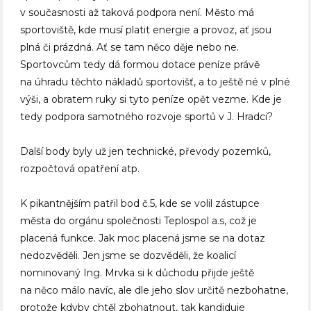
v současnosti až taková podpora není. Město má
sportoviště, kde musí platit energie a provoz, ať jsou
plná či prázdná. Ať se tam něco děje nebo ne.
Sportovcům tedy dá formou dotace peníze právě
na úhradu těchto nákladů sportovišť, a to ještě né v plné
výši, a obratem ruky si tyto peníze opět vezme. Kde je
tedy podpora samotného rozvoje sportů v J. Hradci?
Další body byly už jen technické, převody pozemků,
rozpočtová opatření atp.
K pikantnějším patřil bod č.5, kde se volil zástupce
města do orgánu společnosti Teplospol a.s, což je
placená funkce. Jak moc placená jsme se na dotaz
nedozvěděli. Jen jsme se dozvěděli, že koalicí
nominovaný Ing. Mrvka si k důchodu přijde ještě
na něco málo navíc, ale dle jeho slov určitě nezbohatne,
protože kdyby chtěl zbohatnout, tak kandiduje