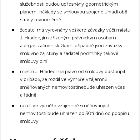
služebnosti budou upřesněny geometrickým
plánem- náklady se smlouvou spojené uhradí obě
strany rovnoměrně
žadatel má vyrovnány veškeré závazky vůči městu
J. Hradec, jím zřízeným právnickým osobám
a organizačním složkám, případně jsou závazky
smluvně zajištěny a žadatel podmínky takové
smlouvy plní
město J. Hradec má právo od smlouvy odstoupit
v případě, že rozdíl ve výměře vzájemně
směňovaných nemovitostínebude uhrazen včas
a řádně
rozdíl ve výměře vzájemně směňovaných
nemovitostí bude uhrazen do 30ti dnů od podpisu
smlouvy