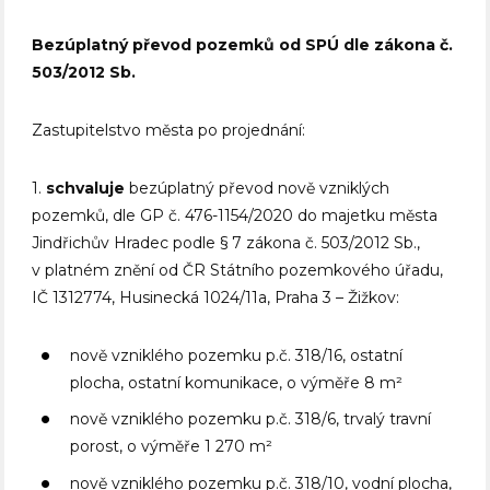
Bezúplatný převod pozemků od SPÚ dle zákona č.
503/2012 Sb.
Zastupitelstvo města po projednání:
1.
schvaluje
bezúplatný převod nově vzniklých
pozemků, dle GP č. 476-1154/2020 do majetku města
Jindřichův Hradec podle § 7 zákona č. 503/2012 Sb.,
v platném znění od ČR Státního pozemkového úřadu,
IČ 1312774, Husinecká 1024/11a, Praha 3 – Žižkov:
nově vzniklého pozemku p.č. 318/16, ostatní
plocha, ostatní komunikace, o výměře 8 m²
nově vzniklého pozemku p.č. 318/6, trvalý travní
porost, o výměře 1 270 m²
nově vzniklého pozemku p.č. 318/10, vodní plocha,