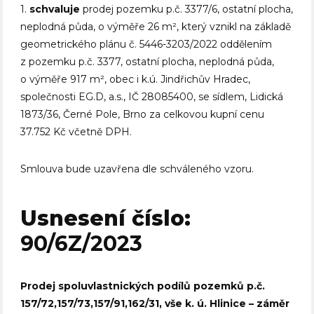
1.
schvaluje
prodej pozemku p.č. 3377/6, ostatní plocha,
neplodná půda, o výměře 26 m², který vznikl na základě
geometrického plánu č. 5446-3203/2022 oddělením
z pozemku p.č. 3377, ostatní plocha, neplodná půda,
o výměře 917 m², obec i k.ú. Jindřichův Hradec,
společnosti EG.D, a.s., IČ 28085400, se sídlem, Lidická
1873/36, Černé Pole, Brno za celkovou kupní cenu
37.752 Kč včetně DPH.
Smlouva bude uzavřena dle schváleného vzoru.
Usnesení číslo:
90/6Z/2023
Prodej spoluvlastnických podílů pozemků p.č.
157/72,157/73,157/91,162/31, vše k. ú. Hlinice – záměr