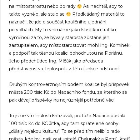
na místostarostu nebo do rady
Asi nechtěl, aby to
takto vyznělo, ale stalo se
Předkládaný materiál to
naznačil, že jde o součást koaličního ujednání
po volbách. My to vnímáme jako klasickou trafiku
výměnou za to, že bývalý starosta zůstane jen
zastupitelem, aby místostarostovat mohl Ing. Komínek,
a podpoří tak těsnou koalici dohodnutou na Floriánu.
Jeho předchůdce Ing. Mlčák jako předseda
představenstva Teplospolu z této funkce odstoupil.
Druhým kontroverznějším bodem koalice byl příspěvek
města 200 tisíc Kč do Nadačního fondu, ze kterého se
pak dávají příspěvky na nejrůznější potřebné věci.
To jsme v minulosti kritizovali, protože Nadace poslala
100 tisíc Kč do KC Jitka, aby tam spřátelené osoby
„dělaly nějakou kulturu“. To se před tím nelíbilo radě
města, kde byli naši zastupitelé Chalupský a Petrů, kteří