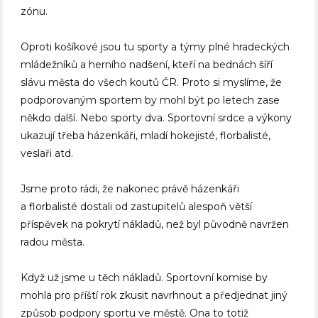
zónu.
Oproti košíkové jsou tu sporty a týmy plné hradeckých
mládežníků a herního nadšení, kteří na bednách šíří
slávu města do všech koutů ČR. Proto si myslíme, že
podporovaným sportem by mohl být po letech zase
někdo další. Nebo sporty dva. Sportovní srdce a výkony
ukazují třeba házenkáři, mladí hokejisté, florbalisté,
veslaři atd.
Jsme proto rádi, že nakonec právě házenkáři
a florbalisté dostali od zastupitelů alespoň větší
příspěvek na pokrytí nákladů, než byl původně navržen
radou města.
Když už jsme u těch nákladů. Sportovní komise by
mohla pro příští rok zkusit navrhnout a předjednat jiný
způsob podpory sportu ve městě. Ona to totiž