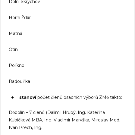
Dolní Skrýchov
Horní Žďár
Matná
Otín
Políkno
Radouňka
stanoví
počet členů osadních výborů ZMě takto:
Děbolín – 7 členů (Dalimil Hrubý, Ing. Kateřina
Kubíčková MBA, Ing. Vladimír Maryška, Miroslav Med,
Ivan Přech, Ing.