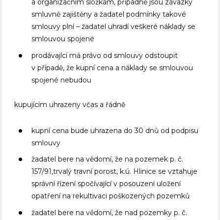
a organizačním složkám, případně jsou závazky
smluvně zajištěny a žadatel podmínky takové
smlouvy plní – žadatel uhradí veškeré náklady se
smlouvou spojené
prodávající má právo od smlouvy odstoupit
v případě, že kupní cena a náklady se smlouvou
spojené nebudou
kupujícím uhrazeny včas a řádně
kupní cena bude uhrazena do 30 dnů od podpisu
smlouvy
žadatel bere na vědomí, že na pozemek p. č.
157/91,trvalý travní porost, k.ú. Hlinice se vztahuje
správní řízení spočívající v posouzení uložení
opatření na rekultivaci poškozených pozemků
žadatel bere na vědomí, že nad pozemky p. č.