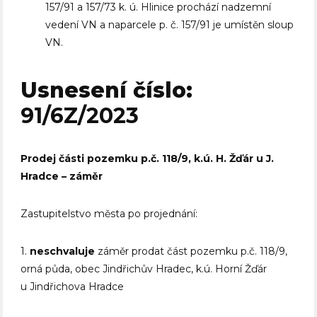
157/91 a 157/73 k. ú. Hlinice prochází nadzemní
vedení VN a naparcele p. č. 157/91 je umístěn sloup
VN.
Usnesení číslo:
91/6Z/2023
Prodej části pozemku p.č. 118/9, k.ú. H. Žďár u J.
Hradce – záměr
Zastupitelstvo města po projednání:
1.
neschvaluje
záměr prodat část pozemku p.č. 118/9,
orná půda, obec Jindřichův Hradec, k.ú. Horní Žďár
u Jindřichova Hradce