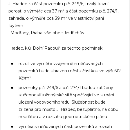
J. Hradec za část pozemku p.č. 249/6, trvalý travní
porost, o výměře cca 37 m² a část pozemku p.č. 274/1,
zahrada, o výměře cca 39 m² ve vlastnictví paní
bytem
, Modřany, Praha, vše obec Jindřichův
Hradec, k.ú. Dolní Radouň za těchto podmínek:
rozdíl ve výměře vzájemně směňovaných
pozemků bude uhrazen městu částkou ve výši 612
Kč/m²
pozemky p.č. 249/6 a p.č. 274/1 budou zatíženy
služebností inženýrské sítě spočívající ve strpění
uložení vodovodníhořadu. Služebnost bude
zřízena pro město J. Hradec, bezúplatně, na dobu
neurčitou a v rozsahu geometrického plánu
výměra směňovaných částí pozemků a rozsah