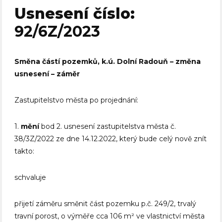
Usnesení číslo:
92/6Z/2023
Směna částí pozemků, k.ú. Dolní Radouň – změna
usnesení – záměr
Zastupitelstvo města po projednání:
1.
mění
bod 2. usnesení zastupitelstva města č.
38/3Z/2022 ze dne 14.12.2022, který bude celý nově znít
takto:
schvaluje
přijetí záměru směnit část pozemku p.č. 249/2, trvalý
travní porost, o výměře cca 106 m² ve vlastnictví města