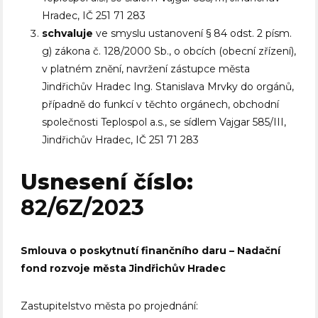
Hradec, IČ 251 71 283
schvaluje
ve smyslu ustanovení § 84 odst. 2 písm.
g) zákona č. 128/2000 Sb., o obcích (obecní zřízení),
v platném znění, navržení zástupce města
Jindřichův Hradec Ing. Stanislava Mrvky do orgánů,
případně do funkcí v těchto orgánech, obchodní
společnosti Teplospol a.s., se sídlem Vajgar 585/III,
Jindřichův Hradec, IČ 251 71 283
Usnesení číslo:
82/6Z/2023
Smlouva o poskytnutí finančního daru – Nadační
fond rozvoje města Jindřichův Hradec
Zastupitelstvo města po projednání: