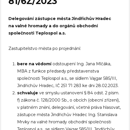
81/6Z/2023
Delegování zástupce města Jindřichův Hradec
na valné hromady a do orgánů obchodní
společnosti Teplospol a.s.
Zastupitelstvo města po projednání:
bere na vědomí
odstoupení Ing. Jana Mlčáka,
MBA z funkce předsedy představenstva
společnosti Teplospol a.s., se sídlem Vajgar 585/III,
Jindřichův Hradec, IČ 251 71 283 ke dni 28.02.2023.
schvaluje
ve smyslu ustanovení § 84 odst. 2 písm.
f) zákona č. 128/2000 Sb., o obcích (obecní zřízení),
v platném znění, delegování, včetně práva hlasovat,
zástupce města Jindřichův Hradec Ing. Stanislava
Mrvky na valné hromady obchodní společnosti
Teplospol a.s., se sídlem Vajgar 585/III, Jindřichův