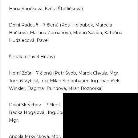
Hana Součková, Květa Šteflíčková)
Dolní Radouň – 7 členů (Petr Holoubek, Marcela
Bočková, Martina Zemanová, Martin Salaba, Kateřina
Hudziecová, Pavel
Šimák a Pavel Hrubý)
Horní Žďár – 7 členů (Petr Švob, Marek Chvala, Mgr.
Tomáš Vybíral, Ing. Milan Schonbauer, Ing. František
Winkler, Dagmar Pundová, Milan Rozporka)
Dolní Skrýchov – 7 členů (Ing. Ivo Ježek , Petr Jiránek,
Radka Hogajová , Ing. Josef Šedivý , Ing. Karel Hron,
Mgr.
Anděla Mrkvičková, Mgr. Petra Fialová)