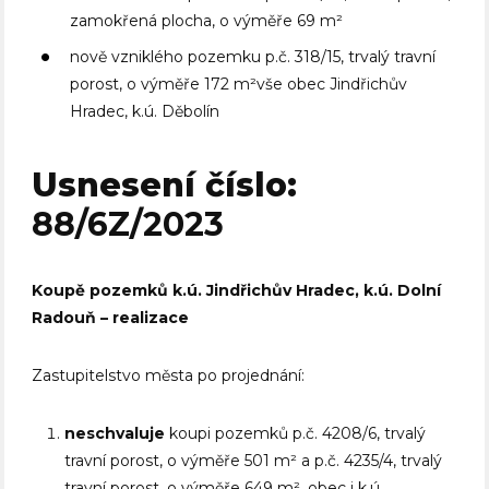
zamokřená plocha, o výměře 69 m²
nově vzniklého pozemku p.č. 318/15, trvalý travní
porost, o výměře 172 m²vše obec Jindřichův
Hradec, k.ú. Děbolín
Usnesení číslo:
88/6Z/2023
Koupě pozemků k.ú. Jindřichův Hradec, k.ú. Dolní
Radouň – realizace
Zastupitelstvo města po projednání:
neschvaluje
koupi pozemků p.č. 4208/6, trvalý
travní porost, o výměře 501 m² a p.č. 4235/4, trvalý
travní porost, o výměře 649 m², obec i k.ú.