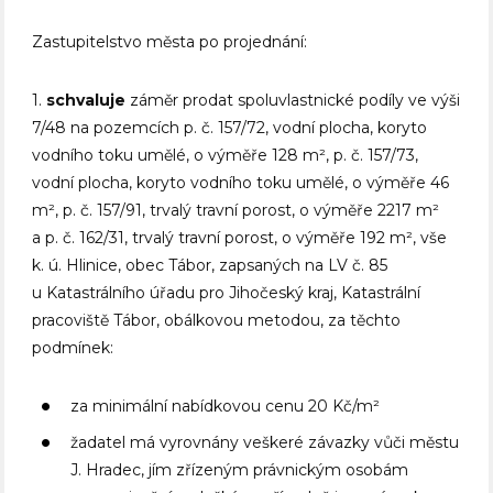
Zastupitelstvo města po projednání:
1.
schvaluje
záměr prodat spoluvlastnické podíly ve výši
7/48 na pozemcích p. č. 157/72, vodní plocha, koryto
vodního toku umělé, o výměře 128 m², p. č. 157/73,
vodní plocha, koryto vodního toku umělé, o výměře 46
m², p. č. 157/91, trvalý travní porost, o výměře 2217 m²
a p. č. 162/31, trvalý travní porost, o výměře 192 m², vše
k. ú. Hlinice, obec Tábor, zapsaných na LV č. 85
u Katastrálního úřadu pro Jihočeský kraj, Katastrální
pracoviště Tábor, obálkovou metodou, za těchto
podmínek:
za minimální nabídkovou cenu 20 Kč/m²
žadatel má vyrovnány veškeré závazky vůči městu
J. Hradec, jím zřízeným právnickým osobám