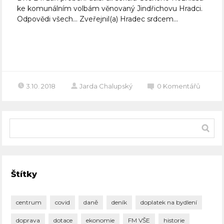
ke komunálním volbám věnovaný Jindřichovu Hradci.
Odpovědi všech… Zveřejnil(a) Hradec srdcem...
Celý článek
3.10. 2018
Jarda Chalupský
0
Komentářů
Štítky
centrum
covid
daně
deník
doplatek na bydlení
doprava
dotace
ekonomie
FM VŠE
historie