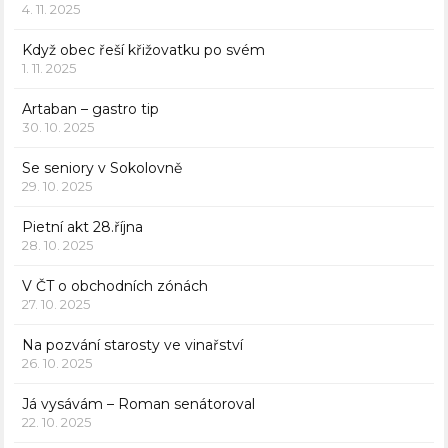
4. 11. 2025
Když obec řeší křižovatku po svém
1. 11. 2025
Artaban – gastro tip
30. 10. 2025
Se seniory v Sokolovně
29. 10. 2025
Pietní akt 28.října
28. 10. 2025
V ČT o obchodních zónách
27. 10. 2025
Na pozvání starosty ve vinařství
26. 10. 2025
Já vysávám – Roman senátoroval
22. 10. 2025