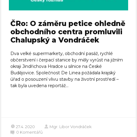
ČRo: O záměru petice ohledně
obchodního centra promluvili
Chalupský a Vondráček
Dva velké supermarkety, obchodní pasáž, rychlé
občerstvení i čerpací stanice by měly vyrůst na jižním
okraji Jindřichova Hradce u silnice na České
Budějovice. Společnost De Linea požádala krajský
úřad o posouzení vlivu stavby na životní prostředí –
tak byla uvedena reportáž...
Celý článek
27.4. 2020
Mgr. Libor Vondráček
0
Komentářů