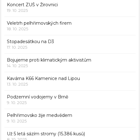
Koncert ZUŠ v Žirovnici
19. 10. 2025
Veletrh pelhřimovských firem
18. 10. 2025
Stopadesátkou na D3
17. 10. 2025
Bojujeme proti klimatickým aktivistům
14. 10. 2025
Kavárna K66 Kamenice nad Lipou
13. 10. 2025
Podzemní vodojemy v Brně
9. 10. 2025
Pelhřimovsko žije medvědem
9. 10. 2025
Už 5 letá sázím stromy (15.386 kusů)
8. 10. 2025