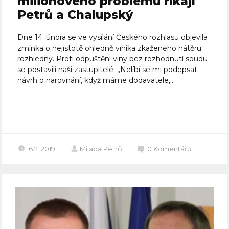
milionového problému říkají
Petrů a Chalupský
Dne 14. února se ve vysílání Českého rozhlasu objevila
zmínka o nejistotě ohledně viníka zkaženého nátěru
rozhledny. Proti odpuštění viny bez rozhodnutí soudu
se postavili naši zastupitelé. „Nelíbí se mi podepsat
návrh o narovnání, když máme dodavatele,...
Celý článek
16.2. 2019
Milada Petrů
0
Komentářů