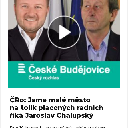
ČRo: Jsme malé město
na tolik placených radních
říká Jaroslav Chalupský
Dne 16. listopadu se ve vysílání Českého rozhlasu