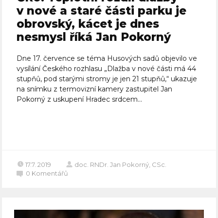
v nové a staré části parku je
obrovský, kácet je dnes
nesmysl říká Jan Pokorný
Dne 17. července se téma Husových sadů objevilo ve
vysílání Českého rozhlasu „Dlažba v nové části má 44
stupňů, pod starými stromy je jen 21 stupňů,“ ukazuje
na snímku z termovizní kamery zastupitel Jan
Pokorný z uskupení Hradec srdcem...
Celý článek
17.7. 2019
doc. RNDr. Jan Pokorný, CSc.
0
Komentářů