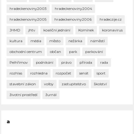
hradeckenoviny2003
hradeckenoviny2004
hradeckenoviny2005
hradeckenoviny2006
hradeczije.cz
JHMD
jhtv
koaliční jednání
Komínek
koronavirus
kultura
média
město
nežárka
náměstí
obchodní centrum
občan
park
parkování
Pelhřimov
podnikání
právo
příroda
rada
rozhlas
rozhledna
rozpočet
senát
sport
stavební zákon
volby
zastupitelstvo
školství
životní prostředí
žurnál
a