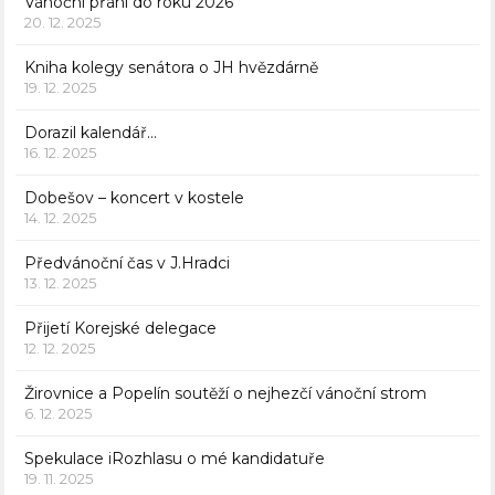
Vánoční přání do roku 2026
20. 12. 2025
Kniha kolegy senátora o JH hvězdárně
19. 12. 2025
Dorazil kalendář…
16. 12. 2025
Dobešov – koncert v kostele
14. 12. 2025
Předvánoční čas v J.Hradci
13. 12. 2025
Přijetí Korejské delegace
12. 12. 2025
Žirovnice a Popelín soutěží o nejhezčí vánoční strom
6. 12. 2025
Spekulace iRozhlasu o mé kandidatuře
19. 11. 2025