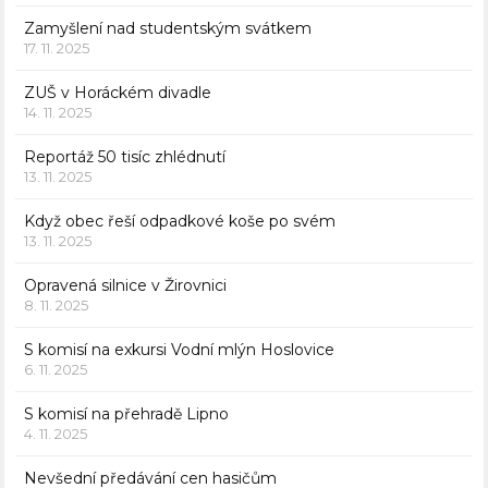
Zamyšlení nad studentským svátkem
17. 11. 2025
ZUŠ v Horáckém divadle
14. 11. 2025
Reportáž 50 tisíc zhlédnutí
13. 11. 2025
Když obec řeší odpadkové koše po svém
13. 11. 2025
Opravená silnice v Žirovnici
8. 11. 2025
S komisí na exkursi Vodní mlýn Hoslovice
6. 11. 2025
S komisí na přehradě Lipno
4. 11. 2025
Nevšední předávání cen hasičům