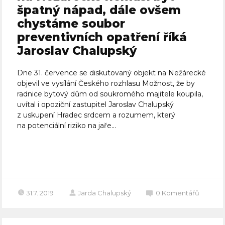
špatný nápad, dále ovšem
chystáme soubor
preventivních opatření říká
Jaroslav Chalupský
Dne 31. července se diskutovaný objekt na Nežárecké
objevil ve vysílání Českého rozhlasu Možnost, že by
radnice bytový dům od soukromého majitele koupila,
uvítal i opoziční zastupitel Jaroslav Chalupský
z uskupení Hradec srdcem a rozumem, který
na potenciální riziko na jaře...
Celý článek
31.7. 2019
Jarda Chalupský
0
Komentářů