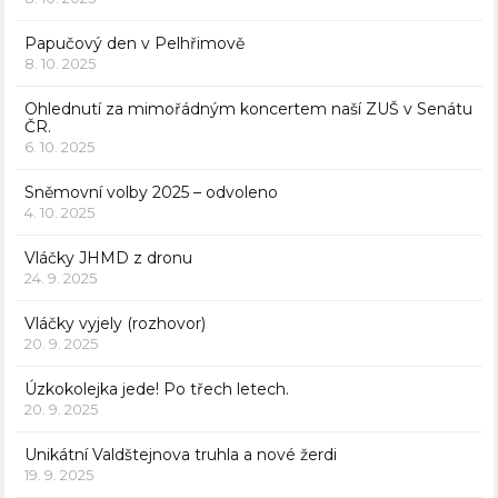
Papučový den v Pelhřimově
8. 10. 2025
Ohlednutí za mimořádným koncertem naší ZUŠ v Senátu
ČR.
6. 10. 2025
Sněmovní volby 2025 – odvoleno
4. 10. 2025
Vláčky JHMD z dronu
24. 9. 2025
Vláčky vyjely (rozhovor)
20. 9. 2025
Úzkokolejka jede! Po třech letech.
20. 9. 2025
Unikátní Valdštejnova truhla a nové žerdi
19. 9. 2025