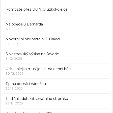
Pomozte přes DONIO úzkokolejce
9. 1. 2026
Na obědě u Bernarda
6. 1. 2026
Novoroční ohňostroj v J. Hradci
1. 1. 2026
Silvestrovský výšlap na Javořici
31. 12. 2025
Úzkokolejka musí jezdit na denní bázi
30. 12. 2025
Tip na domácí vánočku
25. 12. 2025
Tradiční zdobení senátního stromku
23. 12. 2025