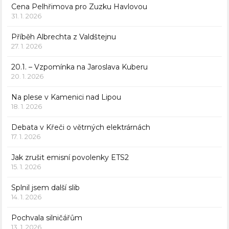
Cena Pelhřimova pro Zuzku Havlovou
31. 1. 2026
Příběh Albrechta z Valdštejnu
27. 1. 2026
20.1. – Vzpomínka na Jaroslava Kuberu
20. 1. 2026
Na plese v Kamenici nad Lipou
18. 1. 2026
Debata v Křeči o větrných elektrárnách
17. 1. 2026
Jak zrušit emisní povolenky ETS2
15. 1. 2026
Splnil jsem další slib
14. 1. 2026
Pochvala silničářům
13. 1. 2026