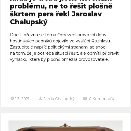
problému, ne to řešit plošně
škrtem pera řekl Jaroslav
Chalupský
Dne 1. března se téma Omezení provozní doby
hostinských podniků objevilo ve vysílání Rozhlasu.
Zastupitelé napříč politickými stranami se shodli
na tom, že je potřeba situaci řešit, ale odmítli připravit
vyhlášku, která by plošně omezila provozovatele...
Celý článek
1.3. 2019
Jarda Chalupský
0
Komentářů