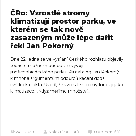
ČRo: Vzrostlé stromy
klimatizují prostor parku, ve
kterém se tak nově
zasazeným může lépe dařit
řekl Jan Pokorný
Dne 22. ledna se ve vysílání Českého rozhlasu objevily
teorie o možném budoucím vývoji
jindřichohradeckého parku. Klimatolog Jan Pokorný
k mnoha argumentům odpůrců kácení dodal
i vědecká fakta. Uvedl, že vzrostlé stromy fungují jako
klimatizace: „Když měříme množství...
Celý článek
24.1. 2020
Kolektiv Autorů
0
Komentářů