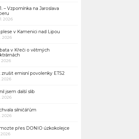
1. – Vzpomínka na Jaroslava
beru
 1. 2026
 plese v Kamenici nad Lipou
 1. 2026
bata v Křeči o větrných
ktrárnách
1. 2026
 zrušit emisní povolenky ETS2
1. 2026
nil jsem další slib
1. 2026
chvala silničářům
1. 2026
mozte přes DONIO úzkokolejce
1. 2026