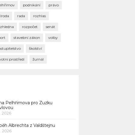
elhřimov
podnikání
právo
říroda
rada
rozhlas
ozhledna
rozpočet
senát
port
stavební zákon
volby
stupitelstvo
školství
votní prostředí
žurnál
na Pelhřimova pro Zuzku
vlovou
1. 2026
běh Albrechta z Valdštejnu
 1. 2026