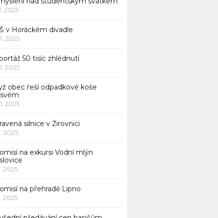
myšlení nad studentským svátkem
11. 2025
Š v Horáckém divadle
11. 2025
ortáž 50 tisíc zhlédnutí
11. 2025
yž obec řeší odpadkové koše
 svém
11. 2025
avená silnice v Žirovnici
1. 2025
omisí na exkursi Vodní mlýn
slovice
1. 2025
komisí na přehradě Lipno
1. 2025
všední předávání cen hasičům