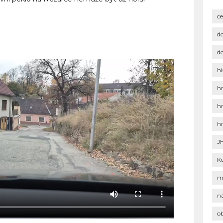
c
d
d
hi
h
h
h
J
K
m
n
o