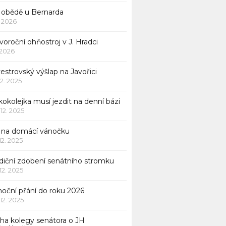
 obědě u Bernarda
1. 2026
oroční ohňostroj v J. Hradci
. 2026
vestrovský výšlap na Javořici
12. 2025
okolejka musí jezdit na denní bázi
 12. 2025
p na domácí vánočku
 12. 2025
adiční zdobení senátního stromku
 12. 2025
noční přání do roku 2026
 12. 2025
iha kolegy senátora o JH