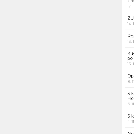
Za
17. 
ZU
14. 
Rep
13. 
Kd
po
13. 
Opr
8. 1
S k
Ho
6. 1
S 
4. 1
Ne