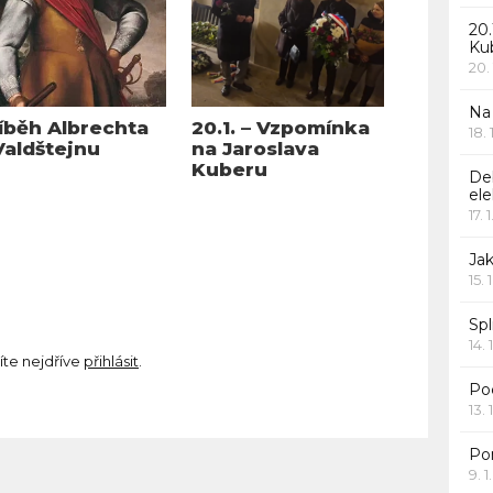
20.
Ku
20.
Na
íběh Albrechta
20.1. – Vzpomínka
18.
Valdštejnu
na Jaroslava
Kuberu
De
ele
17. 
Jak
15. 
Spl
14. 
íte nejdříve
přihlásit
.
Po
13. 
Po
9. 