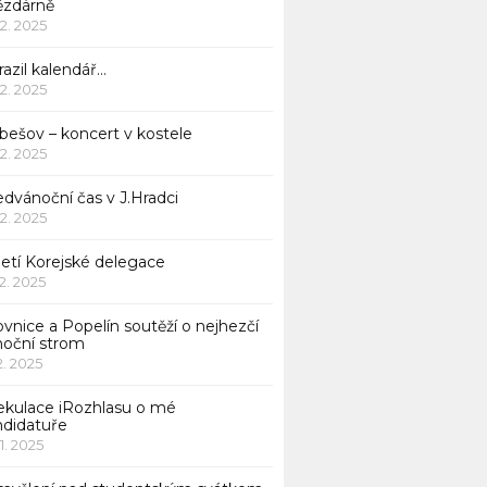
ězdárně
12. 2025
azil kalendář…
12. 2025
bešov – koncert v kostele
12. 2025
dvánoční čas v J.Hradci
12. 2025
jetí Korejské delegace
12. 2025
ovnice a Popelín soutěží o nejhezčí
noční strom
12. 2025
ekulace iRozhlasu o mé
ndidatuře
11. 2025