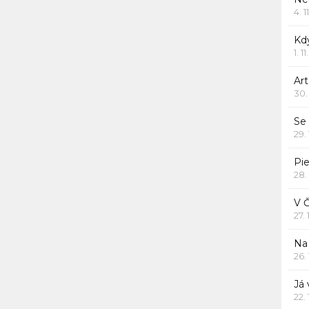
4. 1
Kd
1. 1
Art
30.
Se
29.
Pie
28.
V 
27.
Na 
26.
Já
22.