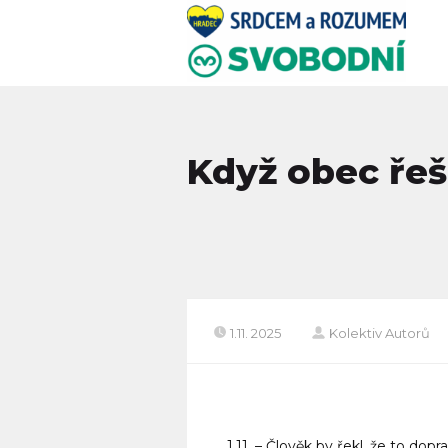
Když obec řeš
1.11. 2025
Kolektiv Autorů
1.11. – Člověk by řekl, že to do