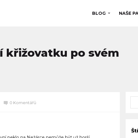
BLOG
NAŠE P
í křižovatku po svém
0 Komentářů
Št
pravní peklo na Nežárce nemůže být už horší