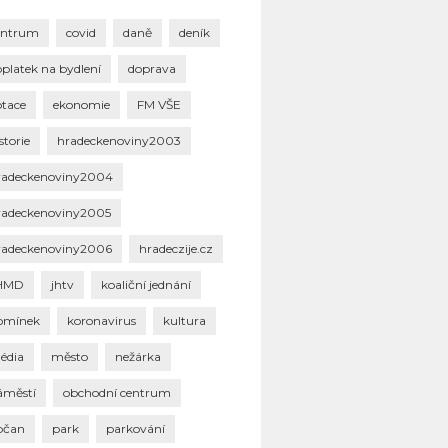
entrum
covid
daně
deník
oplatek na bydlení
doprava
otace
ekonomie
FM VŠE
storie
hradeckenoviny2003
radeckenoviny2004
radeckenoviny2005
radeckenoviny2006
hradeczije.cz
HMD
jhtv
koaliční jednání
omínek
koronavirus
kultura
édia
město
nežárka
áměstí
obchodní centrum
bčan
park
parkování