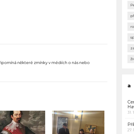
P
p
r
s
za
ži
řipomíná některé zmínky v médiích o nás nebo
a
Ce
Ha
31. 
Pří
27.