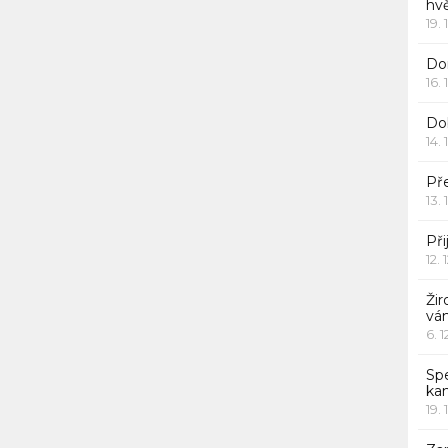
hv
19. 
Dor
16. 
Do
14. 
Pře
13. 
Při
12. 
Žir
vá
6. 
Sp
ka
19. 