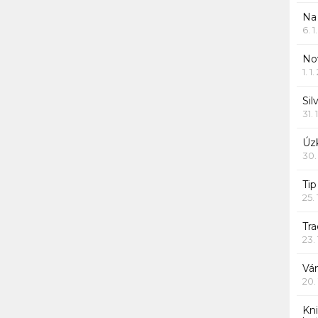
Na
6. 
Nov
1. 1
Sil
31. 
Úzk
30.
Ti
25.
Tr
23.
Vá
20.
Kn