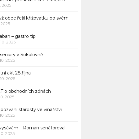
1. 2025
yž obec řeší křižovatku po svém
1. 2025
aban – gastro tip
 10. 2025
 seniory v Sokolovně
 10. 2025
tní akt 28.října
 10. 2025
ČT o obchodních zónách
 10. 2025
pozvání starosty ve vinařství
 10. 2025
 vysávám – Roman senátoroval
 10. 2025