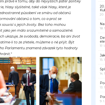
ni právě k tomu, aby do nejvyšších pater politiky
20.
ie, hlasy slyšitelné, také však hlasy, které je
Ku
 o jednostranné působení ve směru od občanů
20.
informování občanů o tom, co a proč se
Na
k souvisí s jejich životy. Bez toho mohou
18.
t jako jen málo srozumitelné a samoúčelné.
ech ukazuje, že svoboda, demokracie, ba ani život
De
ele
tíme-li to ze zřetele, můžeme o ně přijít. Být
17. 
ého Parlamentu znamená závazek tyto hodnoty
hránit.“
Jak
15. 
Spl
14. 
Po
13. 
Po
9. 