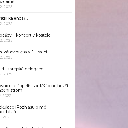
ězdárně
12. 2025
azil kalendář…
12. 2025
bešov – koncert v kostele
12. 2025
dvánoční čas v J.Hradci
12. 2025
jetí Korejské delegace
12. 2025
ovnice a Popelín soutěží o nejhezčí
noční strom
12. 2025
ekulace iRozhlasu o mé
ndidatuře
11. 2025