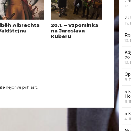
Za
17. 
ZU
14. 
íběh Albrechta
20.1. – Vzpomínka
Valdštejnu
na Jaroslava
Rep
Kuberu
13. 
Kd
po
13. 
Opr
8. 1
íte nejdříve
přihlásit
.
S k
Ho
6. 1
S 
4. 1
Ne