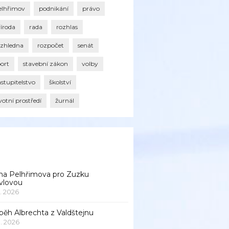
elhřimov
podnikání
právo
říroda
rada
rozhlas
ozhledna
rozpočet
senát
port
stavební zákon
volby
stupitelstvo
školství
votní prostředí
žurnál
na Pelhřimova pro Zuzku
vlovou
1. 2026
běh Albrechta z Valdštejnu
 1. 2026