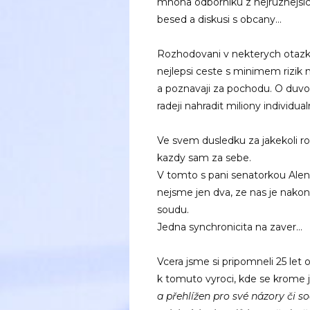
mnoha odborniku z nejruznejsich
besed a diskusi s obcany…
Rozhodovani v nekterych otazk
nejlepsi ceste s minimem rizik 
a poznavaji za pochodu. O duvod
radeji nahradit miliony individu
Ve svem dusledku za jakekoli 
kazdy sam za sebe.
V tomto s pani senatorkou Alen
nejsme jen dva, ze nas je nakone
soudu.
Jedna synchronicita na zaver…
Vcera jsme si pripomneli 25 let 
k tomuto vyroci, kde se krome j
a přehlížen pro své názory či so