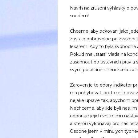
Navrh na zruseni vyhlasky o p
soudem!
Chceme, aby ockovani jako jed
zustalo dobrovolne po zvazeni 
lekarem. Aby to byla svobodna 
Pokud ma „stara“ vlada na kon
zasahnout do ustavnich prav a s
svym pocinanim neni zcela za h
Zaroven je to dobry indikator p
ma pohybovat, protoze i nova vl
nejake uprave tak, abychom opra
Nechceme, aby lide byli nasili
odporuje jejich vnitrnimu nastav
a kterou vykonavaji pro nas osta
Osobne jsem v minulych tydnech