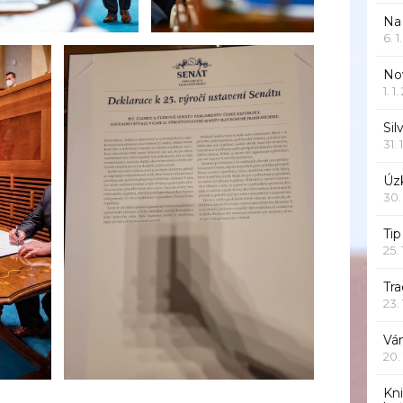
Na
6. 
Nov
1. 1
Sil
31. 
Úzk
30.
Ti
25.
Tr
23.
Vá
20.
Kn