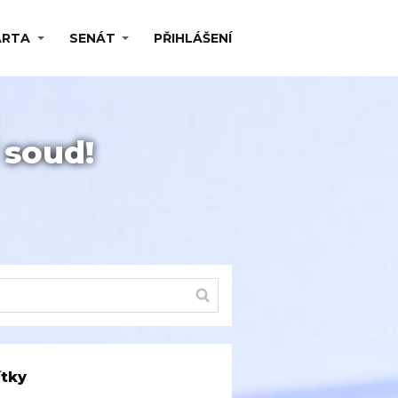
ARTA
SENÁT
PŘIHLÁŠENÍ
 soud!
ítky