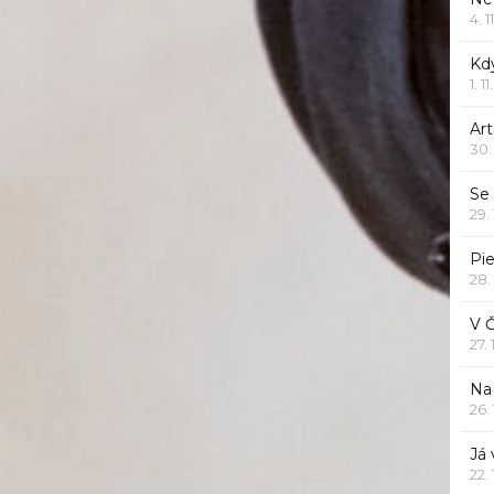
4. 1
Kd
1. 1
Art
30.
Se
29.
Pie
28.
V 
27.
Na 
26.
Já
22.