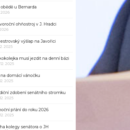
 obědě u Bernarda
1. 2026
oroční ohňostroj v J. Hradci
. 2026
vestrovský výšlap na Javořici
12. 2025
okolejka musí jezdit na denní bázi
 12. 2025
p na domácí vánočku
 12. 2025
adiční zdobení senátního stromku
 12. 2025
noční přání do roku 2026
 12. 2025
iha kolegy senátora o JH