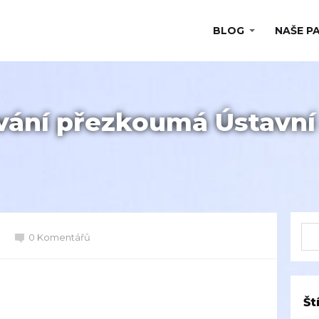
BLOG
NAŠE P
vání přezkoumá Ústavní
0 Komentářů
Št