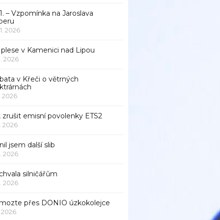
1. – Vzpomínka na Jaroslava
beru
 1. 2026
 plese v Kamenici nad Lipou
 1. 2026
bata v Křeči o větrných
ktrárnách
1. 2026
 zrušit emisní povolenky ETS2
1. 2026
nil jsem další slib
1. 2026
chvala silničářům
1. 2026
mozte přes DONIO úzkokolejce
1. 2026