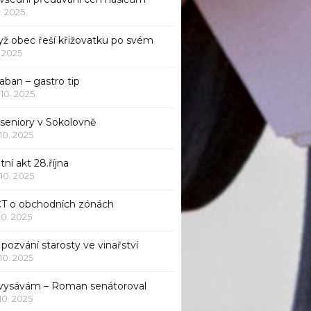
1. 2025
yž obec řeší křižovatku po svém
1. 2025
aban – gastro tip
 10. 2025
 seniory v Sokolovně
 10. 2025
tní akt 28.října
 10. 2025
ČT o obchodních zónách
 10. 2025
pozvání starosty ve vinařství
 10. 2025
 vysávám – Roman senátoroval
 10. 2025