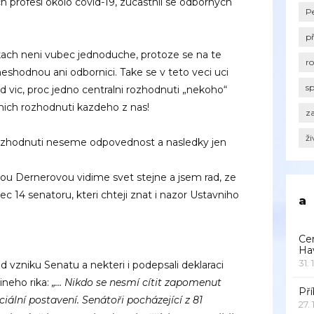
 profesi okolo covid-19, zucastnil se odbornych
P
p
ach neni vubec jednoduche, protoze se na te
r
neshodnou ani odbornici. Take se v teto veci uci
s
 vic, proc jedno centralni rozhodnuti „nekoho“
alnich rozhodnuti kazdeho z nas!
za
ži
rozhodnuti neseme odpovednost a nasledky jen
ou Dernerovou vidime svet stejne a jsem rad, ze
c 14 senatoru, kteri chteji znat i nazor Ustavniho
a
Ce
Ha
31. 
od vzniku Senatu a nekteri i podepsali deklaraci
ineho rika:
„… Nikdo se nesmí cítit zapomenut
Pří
ciální postavení. Senátoři pocházející z 81
27.