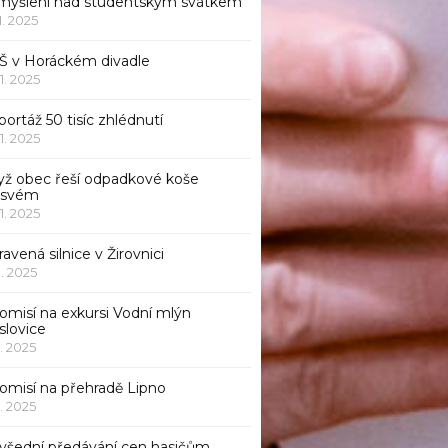
myšlení nad studentským svátkem
11. 2025
Š v Horáckém divadle
11. 2025
ortáž 50 tisíc zhlédnutí
11. 2025
yž obec řeší odpadkové koše
 svém
11. 2025
avená silnice v Žirovnici
1. 2025
omisí na exkursi Vodní mlýn
slovice
1. 2025
komisí na přehradě Lipno
1. 2025
všední předávání cen hasičům