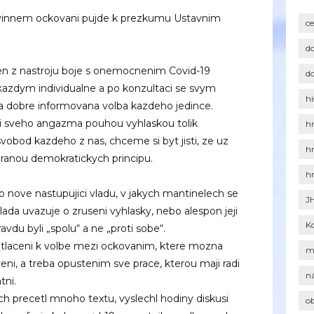
ovinnem ockovani pujde k prezkumu Ustavnim
c
d
en z nastroju boje s onemocnenim Covid-19
d
kazdym individualne a po konzultaci se svym
hi
a dobre informovana volba kazdeho jedince.
ci sveho angazma pouhou vyhlaskou tolik
h
vobod kazdeho z nas, chceme si byt jisti, ze uz
h
ranou demokratickych principu.
h
ro nove nastupujici vladu, v jakych mantinelech se
J
ada uvazuje o zruseni vyhlasky, nebo alespon jeji
K
vdu byli „spolu“ a ne „proti sobe“.
m tlaceni k volbe mezi ockovanim, ktere mozna
m
eni, a treba opustenim sve prace, kterou maji radi
n
tni.
 precetl mnoho textu, vyslechl hodiny diskusi
o