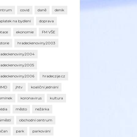
entrum
covid
daně
deník
oplatek na bydlení
doprava
otace
ekonomie
FM VŠE
storie
hradeckenoviny2003
radeckenoviny2004
radeckenoviny2005
radeckenoviny2006
hradeczije.cz
HMD
jhtv
koaliční jednání
omínek
koronavirus
kultura
édia
město
nežárka
áměstí
obchodní centrum
bčan
park
parkování