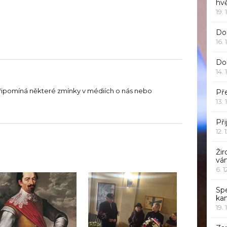
hv
19. 
Dor
16. 
Do
14. 
řipomíná některé zmínky v médiích o nás nebo
Pře
13. 
Při
12. 
Žir
vá
6. 
Sp
ka
19. 