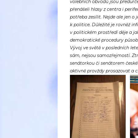
volebních obvodů jsou předurče
přenášeli hlasy z centra i perifer
potřeba zesílit. Nejde ale jen
k politice. Důležité je rovněž 
v politickém prostředí děje a ja
demokratické procedury působi
Vývoj ve světě v posledních let
sám, nejsou samozřejmostí. Ztra
senátorkou či senátorem česk
aktivně provždy prosazovat a c