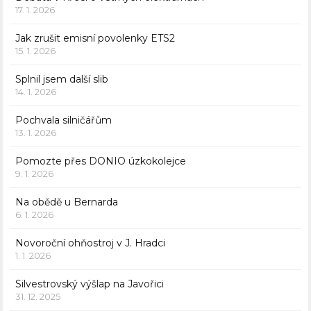
17. 1. 2026
Jak zrušit emisní povolenky ETS2
15. 1. 2026
Splnil jsem další slib
14. 1. 2026
Pochvala silničářům
13. 1. 2026
Pomozte přes DONIO úzkokolejce
9. 1. 2026
Na obědě u Bernarda
6. 1. 2026
Novoroční ohňostroj v J. Hradci
1. 1. 2026
Silvestrovský výšlap na Javořici
31. 12. 2025