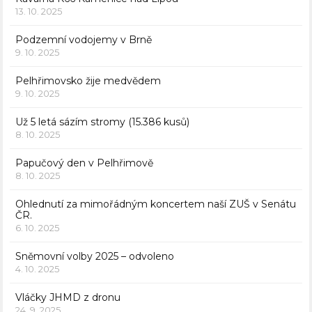
13. 10. 2025
Podzemní vodojemy v Brně
9. 10. 2025
Pelhřimovsko žije medvědem
9. 10. 2025
Už 5 letá sázím stromy (15.386 kusů)
8. 10. 2025
Papučový den v Pelhřimově
8. 10. 2025
Ohlednutí za mimořádným koncertem naší ZUŠ v Senátu
ČR.
6. 10. 2025
Sněmovní volby 2025 – odvoleno
4. 10. 2025
Vláčky JHMD z dronu
24. 9. 2025