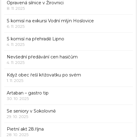
Opravená silnice v Žirovnici
8. 11. 2025
S komisí na exkursi Vodní mlýn Hoslovice
6. 11. 2025
S komisí na přehradě Lipno
4. 11. 2025
Nevšední předávání cen hasičům
4. 11. 2025
Když obec řeší křižovatku po svém
1. 11. 2025
Artaban – gastro tip
30. 10. 2025
Se seniory v Sokolovně
29. 10. 2025
Pietní akt 28.října
28. 10. 2025