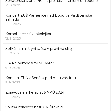
Senátorská stuha 140 let pro hasiče Chlum u Třeboně
14. 9. 2025
Koncert ZUŠ Kamenice nad Lipou ve Valdštejnské
zahradě
12. 9. 2025
Komplikace s úzkokolejkou
12. 9. 2025
Setkání s mistryní světa v psaní na stroji
10. 9. 2025
OA Pelhřimov slaví 50. výročí
9. 9. 2025
Koncert ZUŠ v Senátu pod mou záštitou
9. 9. 2025
Zpravodajem ke zprávě NKÚ 2024
2. 9. 2025
Soutěž mladých hasičů v Žirovnici