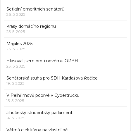
Setkání emeritních senátorů
26. 5. 2025
Krásy domácího regionu
25. 5. 2025
Majáles 2025
23. 5. 2025
Hlasoval jsem proti novému OPBH
23. 5. 2025
Senátorská stuha pro SDH Kardašova Řečice
19. 5. 2025
V Pelhřimově poprvé v Cybertrucku
15. 5. 2025
Jihočeský studentský parlament
14. 5. 2025
Větrná elektrárna na vlastní oči