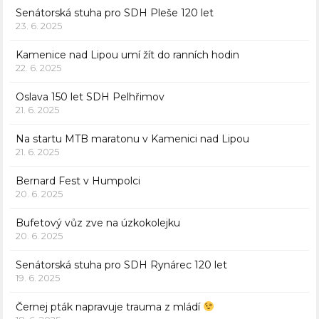
Senátorská stuha pro SDH Pleše 120 let
23. 6. 2025
Kamenice nad Lipou umí žít do ranních hodin
22. 6. 2025
Oslava 150 let SDH Pelhřimov
21. 6. 2025
Na startu MTB maratonu v Kamenici nad Lipou
21. 6. 2025
Bernard Fest v Humpolci
20. 6. 2025
Bufetový vůz zve na úzkokolejku
20. 6. 2025
Senátorská stuha pro SDH Rynárec 120 let
19. 6. 2025
Černej pták napravuje trauma z mládí