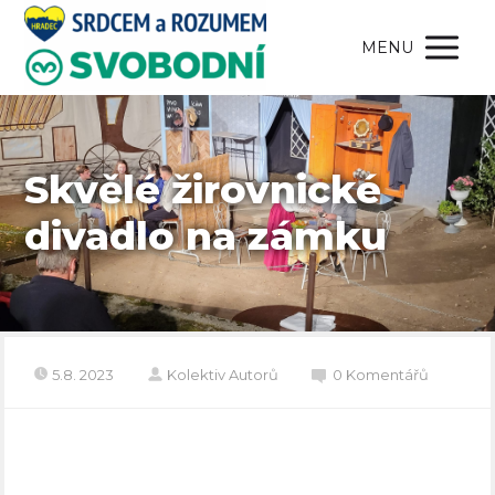
MENU
Skvělé žirovnické
divadlo na zámku
5.8. 2023
Kolektiv Autorů
0 Komentářů