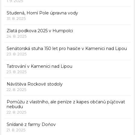
1. 9. 2025
Studená, Horní Pole úpravna vody
31. 8. 2025
Zlatá podkova 2025 v Humpolci
24. 8. 2025
Senátorská stuha 150 let pro hasiče v Kamenici nad Lipou
23. 8. 2025
Tatrování v Kamenici nad Lipou
23. 8. 2025
Návštěva Rockové stodoly
22. 8. 2025
Pomůžu z vlastního, ale peníze z kapes občanů půjčovat
nebudu
22. 8. 2025
Snídaně z farmy Doňov
21. 8. 2025