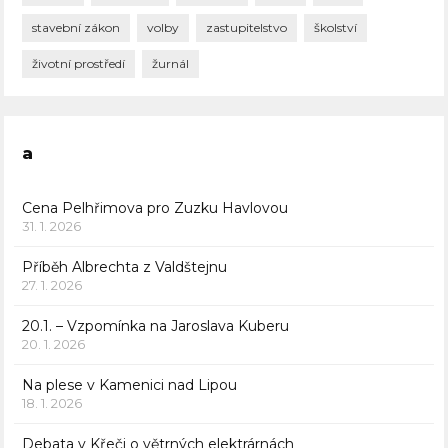
stavební zákon
volby
zastupitelstvo
školství
životní prostředí
žurnál
a
Cena Pelhřimova pro Zuzku Havlovou
31. 1. 2026
Příběh Albrechta z Valdštejnu
27. 1. 2026
20.1. – Vzpomínka na Jaroslava Kuberu
20. 1. 2026
Na plese v Kamenici nad Lipou
18. 1. 2026
Debata v Křeči o větrných elektrárnách