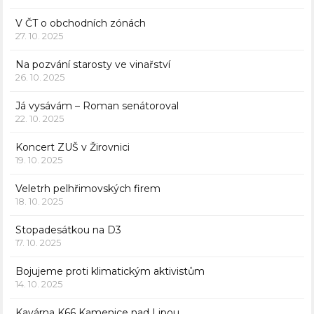
V ČT o obchodních zónách
27. 10. 2025
Na pozvání starosty ve vinařství
26. 10. 2025
Já vysávám – Roman senátoroval
22. 10. 2025
Koncert ZUŠ v Žirovnici
19. 10. 2025
Veletrh pelhřimovských firem
18. 10. 2025
Stopadesátkou na D3
17. 10. 2025
Bojujeme proti klimatickým aktivistům
14. 10. 2025
Kavárna K66 Kamenice nad Lipou