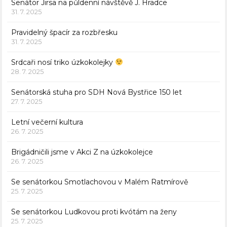
Senátor Jirsa na půldenní návštěvě J. Hradce
31. 7. 2025
Pravidelný špacír za rozbřesku
31. 7. 2025
Srdcaři nosí triko úzkokolejky
28. 7. 2025
Senátorská stuha pro SDH Nová Bystřice 150 let
27. 7. 2025
Letní večerní kultura
26. 7. 2025
Brigádničili jsme v Akci Z na úzkokolejce
26. 7. 2025
Se senátorkou Smotlachovou v Malém Ratmírově
25. 7. 2025
Se senátorkou Ludkovou proti kvótám na ženy
25. 7. 2025