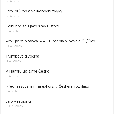
12. 4. 2025
Jarní průvod a velikonoční zvyky
12. 4. 2025
Celní hry jsou jako sirky u stohu
11. 4. 2025
Proč jsem hlasoval PROTI mediální novele ČT/ČRo
10. 4. 2025
Trumpova divočina
8. 4. 2025
V Hamru uklízíme Česko
5. 4. 2025
Před hlasováním na exkurzi v Českém rozhlasu
1. 4. 2025
Jaro v regionu
30. 3. 2025