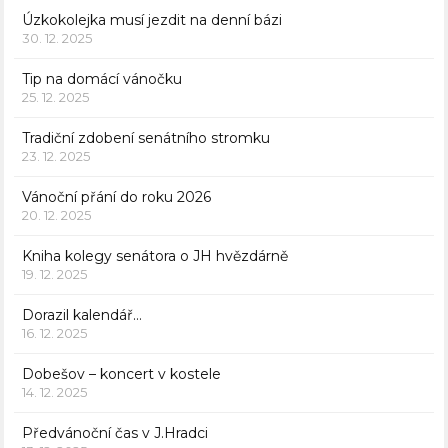
Úzkokolejka musí jezdit na denní bázi
30. 12. 2025
Tip na domácí vánočku
25. 12. 2025
Tradiční zdobení senátního stromku
23. 12. 2025
Vánoční přání do roku 2026
20. 12. 2025
Kniha kolegy senátora o JH hvězdárně
19. 12. 2025
Dorazil kalendář…
16. 12. 2025
Dobešov – koncert v kostele
14. 12. 2025
Předvánoční čas v J.Hradci