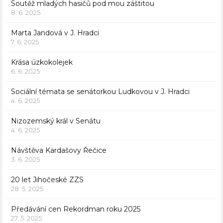
Soutěž mladých hasičů pod mou záštitou
8. 6. 2025
Marta Jandová v J. Hradci
7. 6. 2025
Krása úzkokolejek
6. 6. 2025
Sociální témata se senátorkou Ludkovou v J. Hradci
4. 6. 2025
Nizozemský král v Senátu
4. 6. 2025
Návštěva Kardašovy Řečice
3. 6. 2025
20 let Jihočeské ZZS
28. 5. 2025
Předávání cen Rekordman roku 2025
27. 5. 2025