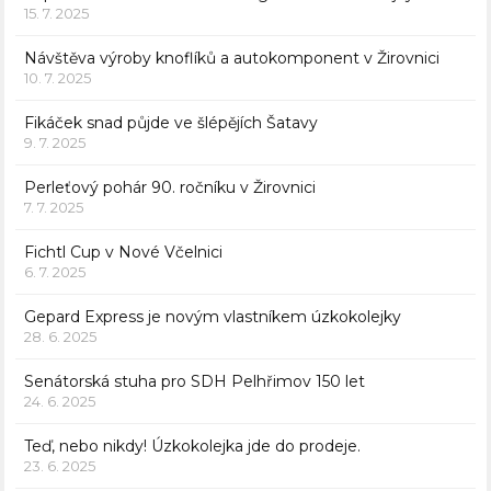
15. 7. 2025
Návštěva výroby knoflíků a autokomponent v Žirovnici
10. 7. 2025
Fikáček snad půjde ve šlépějích Šatavy
9. 7. 2025
Perleťový pohár 90. ročníku v Žirovnici
7. 7. 2025
Fichtl Cup v Nové Včelnici
6. 7. 2025
Gepard Express je novým vlastníkem úzkokolejky
28. 6. 2025
Senátorská stuha pro SDH Pelhřimov 150 let
24. 6. 2025
Teď, nebo nikdy! Úzkokolejka jde do prodeje.
23. 6. 2025