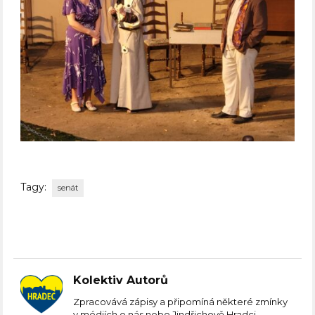
Tagy:
senát
Kolektiv Autorů
Zpracovává zápisy a připomíná některé zmínky
v médiích o nás nebo Jindřichově Hradci.