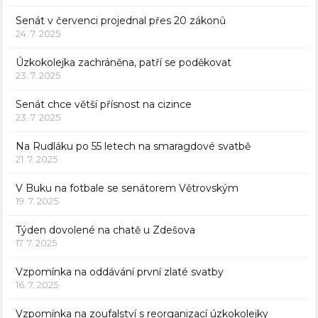
Senát v červenci projednal přes 20 zákonů
24. 7. 2025
Úzkokolejka zachráněna, patří se poděkovat
23. 7. 2025
Senát chce větší přísnost na cizince
23. 7. 2025
Na Rudláku po 55 letech na smaragdové svatbě
21. 7. 2025
V Buku na fotbale se senátorem Větrovským
19. 7. 2025
Týden dovolené na chatě u Zdešova
17. 7. 2025
Vzpomínka na oddávání první zlaté svatby
16. 7. 2025
Vzpomínka na zoufalství s reorganizací úzkokolejky