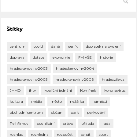
Štítky
centrum
covid
daně
deník
doplatek na bydlení
doprava
dotace
ekonomie
FM VŠE
historie
hradeckenoviny2003
hradeckenoviny2004
hradeckenoviny2005
hradeckenoviny2006
hradeczije.cz
JHMD
jhtv
koaliční jednání
Komínek
koronavirus
kultura
média
město
nežárka
náměstí
obchodní centrum
občan
park
parkování
Pelhřimov
podnikání
právo
příroda
rada
rozhlas
rozhledna
rozpočet
senát
sport