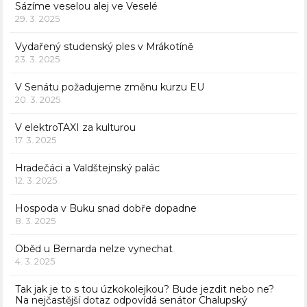
Sázíme veselou alej ve Veselé
29. 3. 2025
Vydařený studenský ples v Mrákotíně
23. 3. 2025
V Senátu požadujeme změnu kurzu EU
20. 3. 2025
V elektroTAXI za kulturou
17. 3. 2025
Hradečáci a Valdštejnský palác
12. 3. 2025
Hospoda v Buku snad dobře dopadne
8. 3. 2025
Oběd u Bernarda nelze vynechat
4. 3. 2025
Tak jak je to s tou úzkokolejkou? Bude jezdit nebo ne?
Na nejčastější dotaz odpovídá senátor Chalupský