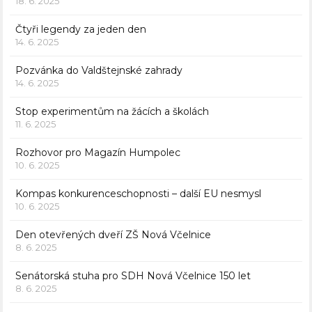
18. 6. 2025
Čtyři legendy za jeden den
14. 6. 2025
Pozvánka do Valdštejnské zahrady
14. 6. 2025
Stop experimentům na žácích a školách
11. 6. 2025
Rozhovor pro Magazín Humpolec
10. 6. 2025
Kompas konkurenceschopnosti – další EU nesmysl
10. 6. 2025
Den otevřených dveří ZŠ Nová Včelnice
8. 6. 2025
Senátorská stuha pro SDH Nová Včelnice 150 let
8. 6. 2025