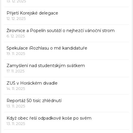
13. 12. 2025
Přijetí Korejské delegace
12. 12. 2025
Žirovnice a Popelín soutěží o nejhezčí vánoční strom
6. 12. 2025
Spekulace iRozhlasu o mé kandidatuře
19. 11. 2025
Zamyšlení nad studentským svátkem
17. 11. 2025
ZUŠ v Horáckém divadle
14. 11. 2025
Reportáž 50 tisíc zhlédnutí
13. 11. 2025
Když obec řeší odpadkové koše po svém
13. 11. 2025