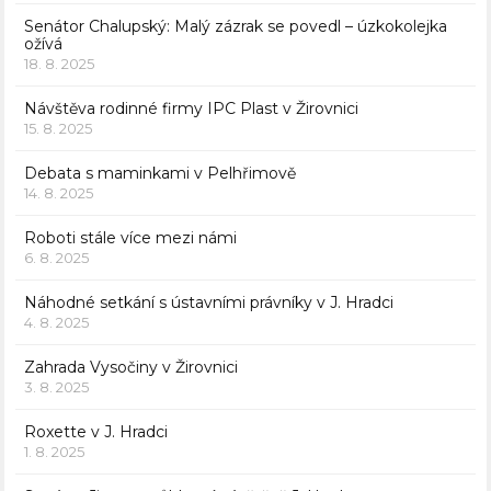
Senátor Chalupský: Malý zázrak se povedl – úzkokolejka
ožívá
18. 8. 2025
Návštěva rodinné firmy IPC Plast v Žirovnici
15. 8. 2025
Debata s maminkami v Pelhřimově
14. 8. 2025
Roboti stále více mezi námi
6. 8. 2025
Náhodné setkání s ústavními právníky v J. Hradci
4. 8. 2025
Zahrada Vysočiny v Žirovnici
3. 8. 2025
Roxette v J. Hradci
1. 8. 2025