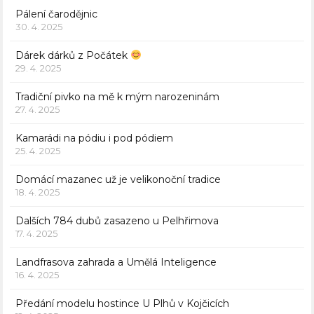
Pálení čarodějnic
30. 4. 2025
Dárek dárků z Počátek
29. 4. 2025
Tradiční pivko na mě k mým narozeninám
27. 4. 2025
Kamarádi na pódiu i pod pódiem
25. 4. 2025
Domácí mazanec už je velikonoční tradice
18. 4. 2025
Dalších 784 dubů zasazeno u Pelhřimova
17. 4. 2025
Landfrasova zahrada a Umělá Inteligence
16. 4. 2025
Předání modelu hostince U Plhů v Kojčicích