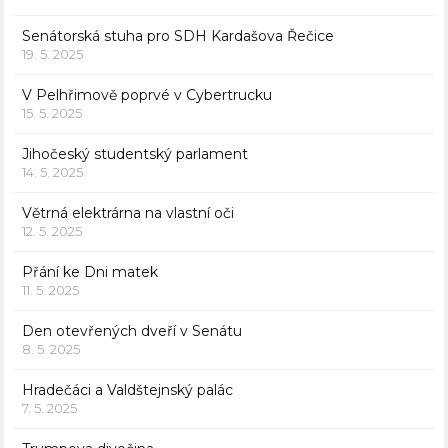
Senátorská stuha pro SDH Kardašova Řečice
19. 5. 2025
V Pelhřimově poprvé v Cybertrucku
15. 5. 2025
Jihočeský studentský parlament
14. 5. 2025
Větrná elektrárna na vlastní oči
12. 5. 2025
Přání ke Dni matek
11. 5. 2025
Den otevřených dveří v Senátu
8. 5. 2025
Hradečáci a Valdštejnský palác
7. 5. 2025