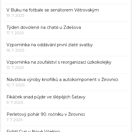
V Buku na fotbale se senátorem Větrovským
19. 7. 2025
Týden dovolené na chatě u Zdešova
17. 7. 2025
Vzpomínka na oddávání první zlaté svatby
16. 7. 2025
Vzpomínka na zoufalství s reorganizací úzkokolejky
15. 7. 2025
Návštěva výroby knoflíků a autokomponent v Žirovnici
10. 7. 2025
Fikáček snad půjde ve šlépějích Šatavy
9. 7. 2025
Perleťový pohár 90. ročníku v Žirovnici
7. 7. 2025
Fichtl Cup v Nové Včelnici