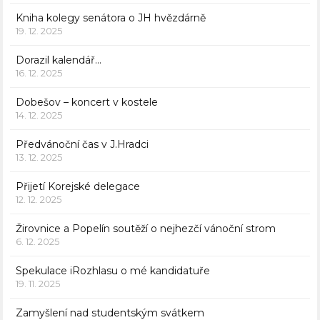
Kniha kolegy senátora o JH hvězdárně
19. 12. 2025
Dorazil kalendář…
16. 12. 2025
Dobešov – koncert v kostele
14. 12. 2025
Předvánoční čas v J.Hradci
13. 12. 2025
Přijetí Korejské delegace
12. 12. 2025
Žirovnice a Popelín soutěží o nejhezčí vánoční strom
6. 12. 2025
Spekulace iRozhlasu o mé kandidatuře
19. 11. 2025
Zamyšlení nad studentským svátkem