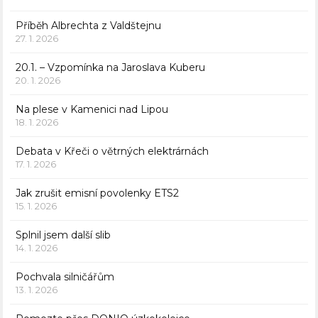
Příběh Albrechta z Valdštejnu
27. 1. 2026
20.1. – Vzpomínka na Jaroslava Kuberu
20. 1. 2026
Na plese v Kamenici nad Lipou
18. 1. 2026
Debata v Křeči o větrných elektrárnách
17. 1. 2026
Jak zrušit emisní povolenky ETS2
15. 1. 2026
Splnil jsem další slib
14. 1. 2026
Pochvala silničářům
13. 1. 2026