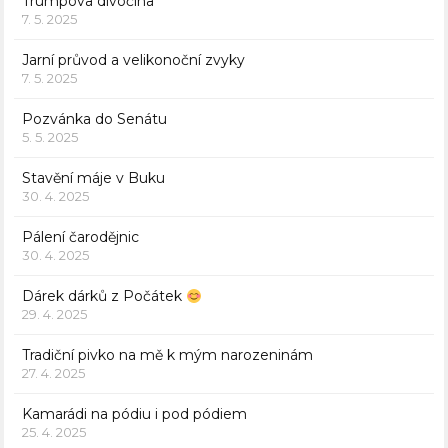
Trumpova divočina
7. 5. 2025
Jarní průvod a velikonoční zvyky
7. 5. 2025
Pozvánka do Senátu
5. 5. 2025
Stavění máje v Buku
30. 4. 2025
Pálení čarodějnic
30. 4. 2025
Dárek dárků z Počátek
29. 4. 2025
Tradiční pivko na mě k mým narozeninám
27. 4. 2025
Kamarádi na pódiu i pod pódiem
25. 4. 2025