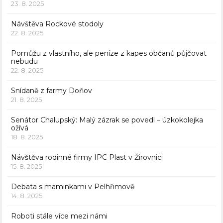
23. 8. 2025
Návštěva Rockové stodoly
22. 8. 2025
Pomůžu z vlastního, ale peníze z kapes občanů půjčovat
nebudu
22. 8. 2025
Snídaně z farmy Doňov
21. 8. 2025
Senátor Chalupský: Malý zázrak se povedl – úzkokolejka
ožívá
18. 8. 2025
Návštěva rodinné firmy IPC Plast v Žirovnici
15. 8. 2025
Debata s maminkami v Pelhřimově
14. 8. 2025
Roboti stále více mezi námi