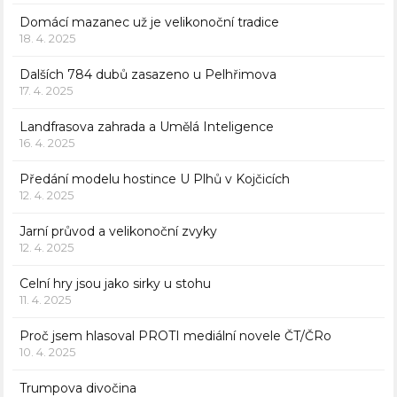
Domácí mazanec už je velikonoční tradice
18. 4. 2025
Dalších 784 dubů zasazeno u Pelhřimova
17. 4. 2025
Landfrasova zahrada a Umělá Inteligence
16. 4. 2025
Předání modelu hostince U Plhů v Kojčicích
12. 4. 2025
Jarní průvod a velikonoční zvyky
12. 4. 2025
Celní hry jsou jako sirky u stohu
11. 4. 2025
Proč jsem hlasoval PROTI mediální novele ČT/ČRo
10. 4. 2025
Trumpova divočina