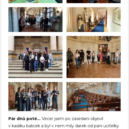
Pár dnů poté…
Vecer jsem po zasedani objevil
v kasliku balicek a byl v nem mily darek od pani ucitelky