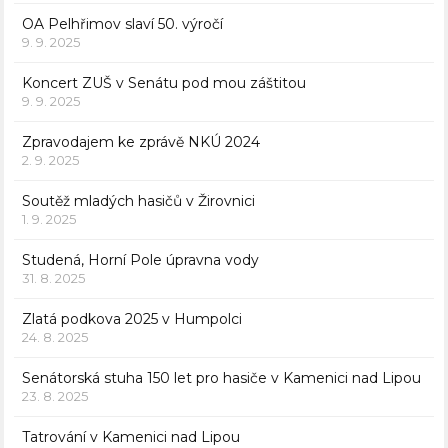
OA Pelhřimov slaví 50. výročí
9. 9. 2025
Koncert ZUŠ v Senátu pod mou záštitou
9. 9. 2025
Zpravodajem ke zprávě NKÚ 2024
2. 9. 2025
Soutěž mladých hasičů v Žirovnici
1. 9. 2025
Studená, Horní Pole úpravna vody
31. 8. 2025
Zlatá podkova 2025 v Humpolci
24. 8. 2025
Senátorská stuha 150 let pro hasiče v Kamenici nad Lipou
23. 8. 2025
Tatrování v Kamenici nad Lipou