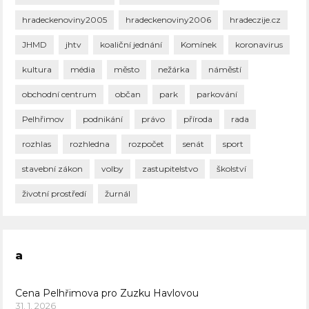
hradeckenoviny2005
hradeckenoviny2006
hradeczije.cz
JHMD
jhtv
koaliční jednání
Komínek
koronavirus
kultura
média
město
nežárka
náměstí
obchodní centrum
občan
park
parkování
Pelhřimov
podnikání
právo
příroda
rada
rozhlas
rozhledna
rozpočet
senát
sport
stavební zákon
volby
zastupitelstvo
školství
životní prostředí
žurnál
a
Cena Pelhřimova pro Zuzku Havlovou
31. 1. 2026