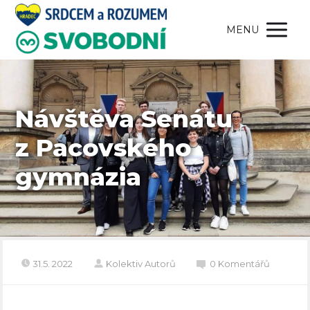
MENU
Návštěva Senátu
z Pacovského
gymnázia
31.5. 2022
Kolektiv Autorů
0 Komentářů