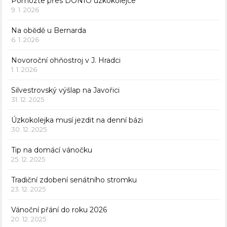
Pomozte přes DONIO úzkokolejce
9. 1. 2026
Na obědě u Bernarda
6. 1. 2026
Novoroční ohňostroj v J. Hradci
1. 1. 2026
Silvestrovský výšlap na Javořici
31. 12. 2025
Úzkokolejka musí jezdit na denní bázi
30. 12. 2025
Tip na domácí vánočku
25. 12. 2025
Tradiční zdobení senátního stromku
23. 12. 2025
Vánoční přání do roku 2026
20. 12. 2025