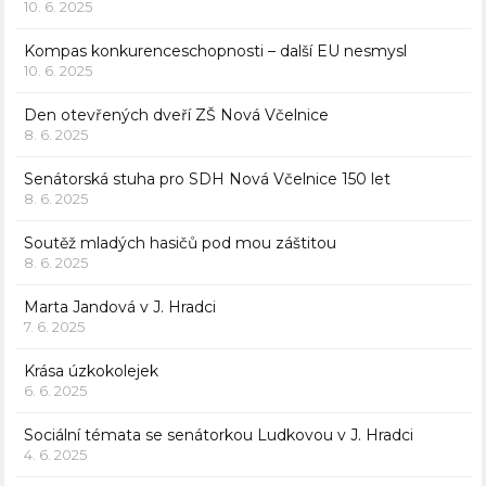
10. 6. 2025
Kompas konkurenceschopnosti – další EU nesmysl
10. 6. 2025
Den otevřených dveří ZŠ Nová Včelnice
8. 6. 2025
Senátorská stuha pro SDH Nová Včelnice 150 let
8. 6. 2025
Soutěž mladých hasičů pod mou záštitou
8. 6. 2025
Marta Jandová v J. Hradci
7. 6. 2025
Krása úzkokolejek
6. 6. 2025
Sociální témata se senátorkou Ludkovou v J. Hradci
4. 6. 2025