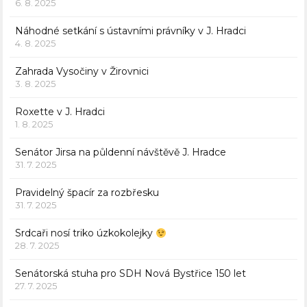
6. 8. 2025
Náhodné setkání s ústavními právníky v J. Hradci
4. 8. 2025
Zahrada Vysočiny v Žirovnici
3. 8. 2025
Roxette v J. Hradci
1. 8. 2025
Senátor Jirsa na půldenní návštěvě J. Hradce
31. 7. 2025
Pravidelný špacír za rozbřesku
31. 7. 2025
Srdcaři nosí triko úzkokolejky
28. 7. 2025
Senátorská stuha pro SDH Nová Bystřice 150 let
27. 7. 2025