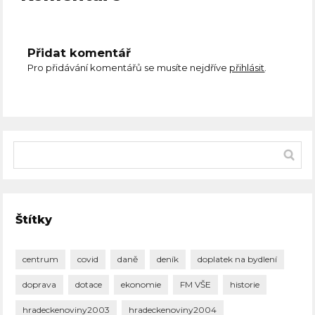
Přidat komentář
Pro přidávání komentářů se musíte nejdříve
přihlásit
.
Štítky
centrum
covid
daně
deník
doplatek na bydlení
doprava
dotace
ekonomie
FM VŠE
historie
hradeckenoviny2003
hradeckenoviny2004