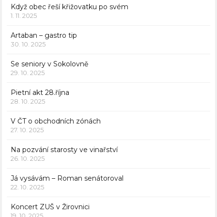
Když obec řeší křižovatku po svém
1. 11. 2025
Artaban – gastro tip
30. 10. 2025
Se seniory v Sokolovně
29. 10. 2025
Pietní akt 28.října
28. 10. 2025
V ČT o obchodních zónách
27. 10. 2025
Na pozvání starosty ve vinařství
26. 10. 2025
Já vysávám – Roman senátoroval
22. 10. 2025
Koncert ZUŠ v Žirovnici
19. 10. 2025