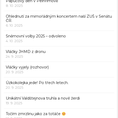
Papučový den v Pelhřimově
8. 10. 2025
Ohlednutí za mimořádným koncertem naší ZUŠ v Senátu
ČR.
6. 10. 2025
Sněmovní volby 2025 – odvoleno
4. 10. 2025
Vláčky JHMD z dronu
24. 9. 2025
Vláčky vyjely (rozhovor)
20. 9. 2025
Úzkokolejka jede! Po třech letech.
20. 9. 2025
Unikátní Valdštejnova truhla a nové žerdi
19. 9. 2025
Točím zmrzlinu jako za totáče