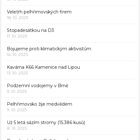
Veletrh pelhřimovských firem
18. 10. 2025
Stopadesátkou na D3
17. 10. 2025
Bojujeme proti klimatickým aktivistům
14. 10. 2025
Kavárna K66 Kamenice nad Lipou
13. 10. 2025
Podzemní vodojemy v Brně
9. 10. 2025
Pelhřimovsko žije medvědem
9. 10. 2025
Už 5 letá sázím stromy (15.386 kusů)
8. 10. 2025