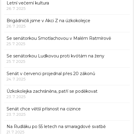
Letní večerní kultura
26. 7. 2025
Brigádničili jsme v Akci Z na úzkokolejce
26. 7. 2025
Se senátorkou Smotlachovou v Malém Ratmírově
25. 7. 2025
Se senátorkou Ludkovou proti kvótám na ženy
25. 7. 2025
Senát v červenci projednal přes 20 zákonů
24. 7. 2025
Úzkokolejka zachráněna, patří se poděkovat
23. 7. 2025
Senát chce větší přísnost na cizince
23. 7. 2025
Na Rudláku po 55 letech na smaragdové svatbě
21. 7. 2025