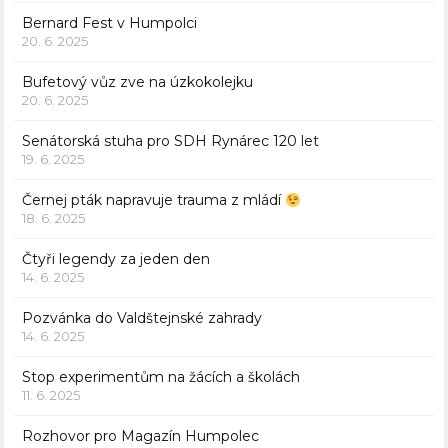
Bernard Fest v Humpolci
20. 6. 2025
Bufetový vůz zve na úzkokolejku
20. 6. 2025
Senátorská stuha pro SDH Rynárec 120 let
19. 6. 2025
Černej pták napravuje trauma z mládí
18. 6. 2025
Čtyři legendy za jeden den
14. 6. 2025
Pozvánka do Valdštejnské zahrady
14. 6. 2025
Stop experimentům na žácích a školách
11. 6. 2025
Rozhovor pro Magazín Humpolec