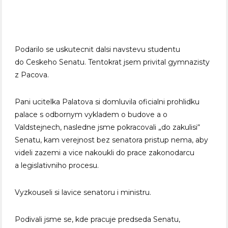
Podarilo se uskutecnit dalsi navstevu studentu
do Ceskeho Senatu. Tentokrat jsem privital gymnazisty
z Pacova.
Pani ucitelka Palatova si domluvila oficialni prohlidku
palace s odbornym vykladem o budove a o
Valdstejnech, nasledne jsme pokracovali „do zakulisi“
Senatu, kam verejnost bez senatora pristup nema, aby
videli zazemi a vice nakoukli do prace zakonodarcu
a legislativniho procesu.
Vyzkouseli si lavice senatoru i ministru.
Podivali jsme se, kde pracuje predseda Senatu,