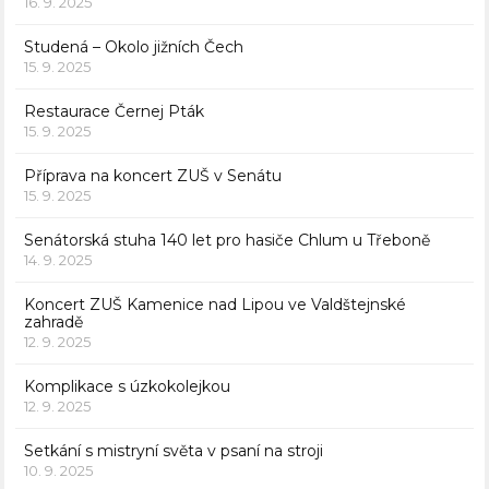
16. 9. 2025
Studená – Okolo jižních Čech
15. 9. 2025
Restaurace Černej Pták
15. 9. 2025
Příprava na koncert ZUŠ v Senátu
15. 9. 2025
Senátorská stuha 140 let pro hasiče Chlum u Třeboně
14. 9. 2025
Koncert ZUŠ Kamenice nad Lipou ve Valdštejnské
zahradě
12. 9. 2025
Komplikace s úzkokolejkou
12. 9. 2025
Setkání s mistryní světa v psaní na stroji
10. 9. 2025