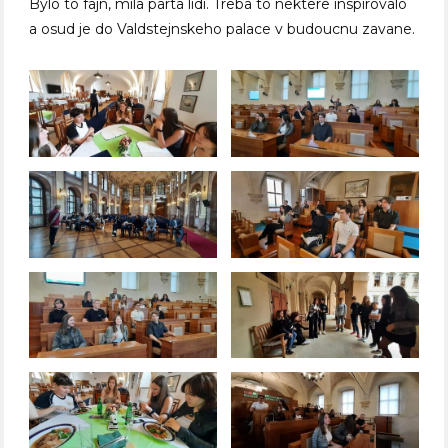
Bylo to fajn, mila parta lidi. Treba to nektere inspirovalo
a osud je do Valdstejnskeho palace v budoucnu zavane.