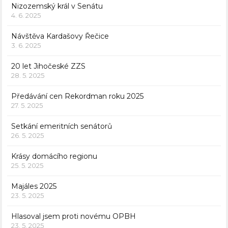
Nizozemský král v Senátu
4. 6. 2025
Návštěva Kardašovy Řečice
3. 6. 2025
20 let Jihočeské ZZS
28. 5. 2025
Předávání cen Rekordman roku 2025
27. 5. 2025
Setkání emeritních senátorů
26. 5. 2025
Krásy domácího regionu
25. 5. 2025
Majáles 2025
23. 5. 2025
Hlasoval jsem proti novému OPBH
23. 5. 2025