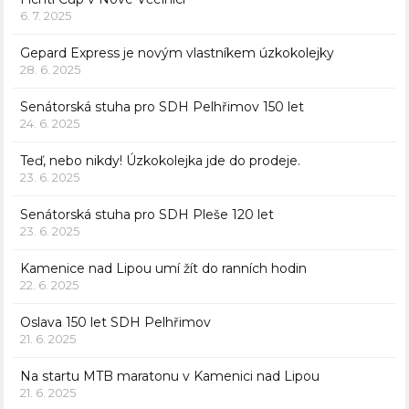
6. 7. 2025
Gepard Express je novým vlastníkem úzkokolejky
28. 6. 2025
Senátorská stuha pro SDH Pelhřimov 150 let
24. 6. 2025
Teď, nebo nikdy! Úzkokolejka jde do prodeje.
23. 6. 2025
Senátorská stuha pro SDH Pleše 120 let
23. 6. 2025
Kamenice nad Lipou umí žít do ranních hodin
22. 6. 2025
Oslava 150 let SDH Pelhřimov
21. 6. 2025
Na startu MTB maratonu v Kamenici nad Lipou
21. 6. 2025