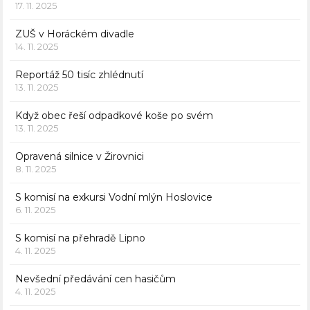
17. 11. 2025
ZUŠ v Horáckém divadle
14. 11. 2025
Reportáž 50 tisíc zhlédnutí
13. 11. 2025
Když obec řeší odpadkové koše po svém
13. 11. 2025
Opravená silnice v Žirovnici
8. 11. 2025
S komisí na exkursi Vodní mlýn Hoslovice
6. 11. 2025
S komisí na přehradě Lipno
4. 11. 2025
Nevšední předávání cen hasičům
4. 11. 2025