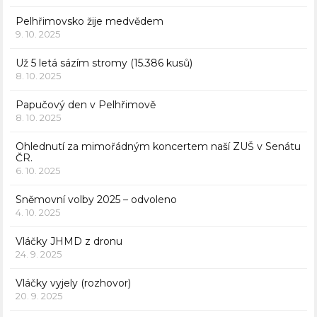
Pelhřimovsko žije medvědem
9. 10. 2025
Už 5 letá sázím stromy (15.386 kusů)
8. 10. 2025
Papučový den v Pelhřimově
8. 10. 2025
Ohlednutí za mimořádným koncertem naší ZUŠ v Senátu
ČR.
6. 10. 2025
Sněmovní volby 2025 – odvoleno
4. 10. 2025
Vláčky JHMD z dronu
24. 9. 2025
Vláčky vyjely (rozhovor)
20. 9. 2025