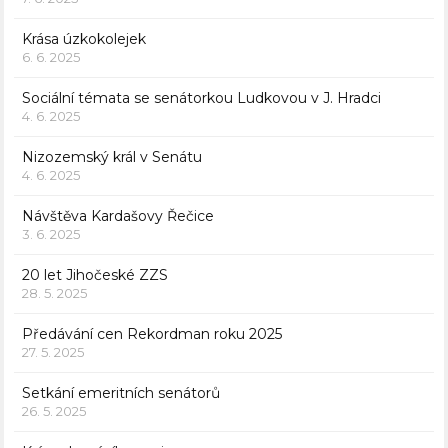
Krása úzkokolejek
6. 6. 2025
Sociální témata se senátorkou Ludkovou v J. Hradci
4. 6. 2025
Nizozemský král v Senátu
4. 6. 2025
Návštěva Kardašovy Řečice
3. 6. 2025
20 let Jihočeské ZZS
28. 5. 2025
Předávání cen Rekordman roku 2025
27. 5. 2025
Setkání emeritních senátorů
26. 5. 2025