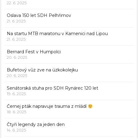
22. 6. 2025
Oslava 150 let SDH Pelhřimov
21. 6. 2025
Na startu MTB maratonu v Kamenici nad Lipou
21. 6. 2025
Bernard Fest v Humpolci
20. 6. 2025
Bufetový vůz zve na úzkokolejku
20. 6. 2025
Senátorská stuha pro SDH Rynárec 120 let
19. 6. 2025
Černej pták napravuje trauma z mládí
18. 6. 2025
Čtyři legendy za jeden den
14. 6. 2025