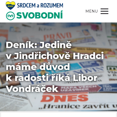
MENU
Deník: Jedině
v Jindřichově Hradci
máme důvod
k radosti říká Libor
Vondráček