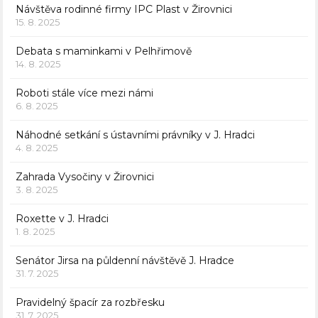
Návštěva rodinné firmy IPC Plast v Žirovnici
15. 8. 2025
Debata s maminkami v Pelhřimově
14. 8. 2025
Roboti stále více mezi námi
6. 8. 2025
Náhodné setkání s ústavními právníky v J. Hradci
4. 8. 2025
Zahrada Vysočiny v Žirovnici
3. 8. 2025
Roxette v J. Hradci
1. 8. 2025
Senátor Jirsa na půldenní návštěvě J. Hradce
31. 7. 2025
Pravidelný špacír za rozbřesku
31. 7. 2025