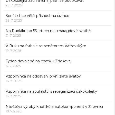
Úzkokolejka zachráněna, patří se poděkovat
23. 7. 2025
Senát chce větší přísnost na cizince
23. 7. 2025
Na Rudláku po 55 letech na smaragdové svatbě
21. 7. 2025
V Buku na fotbale se senátorem Větrovským
19. 7. 2025
Týden dovolené na chatě u Zdešova
17. 7. 2025
Vzpomínka na oddávání první zlaté svatby
16. 7. 2025
Vzpomínka na zoufalství s reorganizací úzkokolejky
15. 7. 2025
Návštěva výroby knoflíků a autokomponent v Žirovnici
10. 7. 2025