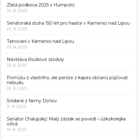
Zlatá podkova 2025 v Humpolci
24. 8. 2025
Senátorská stuha 150 let pro hasiče v Kamenici nad Lipou
23. 8. 2025
Tatrování v Kamenici nad Lipou
23. 8. 2025
Návštěva Rockové stodoly
22. 8. 2025
Pomůžu z vlastního, ale peníze z kapes občanů půjčovat
nebudu
22. 8. 2025
Snídaně z farmy Doňov
21. 8. 2025
Senátor Chalupský: Malý zázrak se povedl – úzkokolejka
ožívá
18. 8. 2025