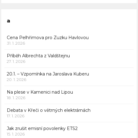
a
Cena Pelhřimova pro Zuzku Havlovou
31. 1. 2026
Příběh Albrechta z Valdštejnu
27. 1. 2026
20.1. – Vzpomínka na Jaroslava Kuberu
20. 1. 2026
Na plese v Kamenici nad Lipou
18. 1. 2026
Debata v Křeči o větrných elektrárnách
17. 1. 2026
Jak zrušit emisní povolenky ETS2
15. 1. 2026