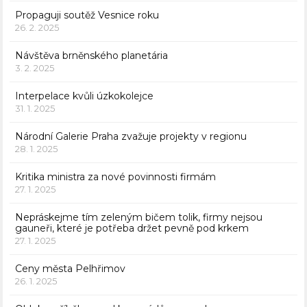
Propaguji soutěž Vesnice roku
26. 2. 2025
Návštěva brněnského planetária
3. 2. 2025
Interpelace kvůli úzkokolejce
31. 1. 2025
Národní Galerie Praha zvažuje projekty v regionu
28. 1. 2025
Kritika ministra za nové povinnosti firmám
27. 1. 2025
Nepráskejme tím zeleným bičem tolik, firmy nejsou
gauneři, které je potřeba držet pevně pod krkem
27. 1. 2025
Ceny města Pelhřimov
26. 1. 2025