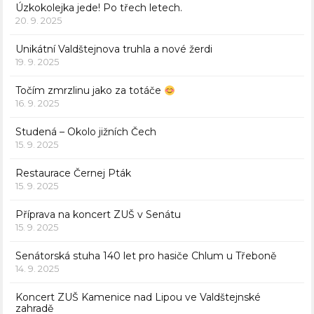
Úzkokolejka jede! Po třech letech.
20. 9. 2025
Unikátní Valdštejnova truhla a nové žerdi
19. 9. 2025
Točím zmrzlinu jako za totáče
16. 9. 2025
Studená – Okolo jižních Čech
15. 9. 2025
Restaurace Černej Pták
15. 9. 2025
Příprava na koncert ZUŠ v Senátu
15. 9. 2025
Senátorská stuha 140 let pro hasiče Chlum u Třeboně
14. 9. 2025
Koncert ZUŠ Kamenice nad Lipou ve Valdštejnské
zahradě