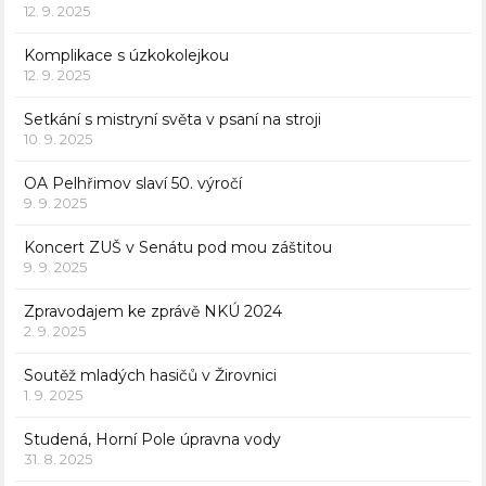
12. 9. 2025
Komplikace s úzkokolejkou
12. 9. 2025
Setkání s mistryní světa v psaní na stroji
10. 9. 2025
OA Pelhřimov slaví 50. výročí
9. 9. 2025
Koncert ZUŠ v Senátu pod mou záštitou
9. 9. 2025
Zpravodajem ke zprávě NKÚ 2024
2. 9. 2025
Soutěž mladých hasičů v Žirovnici
1. 9. 2025
Studená, Horní Pole úpravna vody
31. 8. 2025