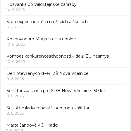
Pozvánka do Valdštejnské zahrady
14. 6. 2025
Stop experimentům na žácích a školách
11. 6. 2025
Rozhovor pro Magazín Humpolec
10. 6. 2025
Kompas konkurenceschopnosti – další EU nesmysl
10. 6. 2025
Den otevřených dveří ZŠ Nová Včelnice
8. 6. 2025
Senátorská stuha pro SDH Nová Včelnice 150 let
8. 6. 2025
Soutěž mladých hasičů pod mou záštitou
8. 6. 2025
Marta Jandová v J. Hradci
7. 6. 2025