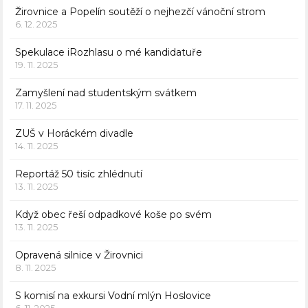
Žirovnice a Popelín soutěží o nejhezčí vánoční strom
6. 12. 2025
Spekulace iRozhlasu o mé kandidatuře
19. 11. 2025
Zamyšlení nad studentským svátkem
17. 11. 2025
ZUŠ v Horáckém divadle
14. 11. 2025
Reportáž 50 tisíc zhlédnutí
13. 11. 2025
Když obec řeší odpadkové koše po svém
13. 11. 2025
Opravená silnice v Žirovnici
8. 11. 2025
S komisí na exkursi Vodní mlýn Hoslovice