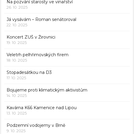
Na pozvání starosty ve vinařství
26. 10. 2025
Já vysávám – Roman senátoroval
22. 10. 2025
Koncert ZUŠ v Žirovnici
19. 10. 2025
Veletrh pelhřimovských firem
18. 10. 2025
Stopadesátkou na D3
17. 10. 2025
Bojujeme proti klimatickým aktivistům
14. 10. 2025
Kavárna K66 Kamenice nad Lipou
13. 10. 2025
Podzemní vodojemy v Brně
9. 10. 2025