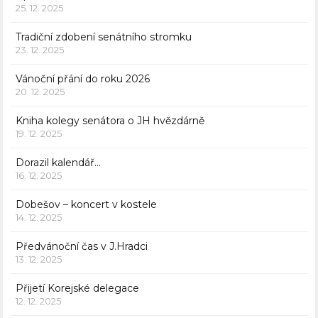
25. 12. 2025
Tradiční zdobení senátního stromku
23. 12. 2025
Vánoční přání do roku 2026
20. 12. 2025
Kniha kolegy senátora o JH hvězdárně
19. 12. 2025
Dorazil kalendář…
16. 12. 2025
Dobešov – koncert v kostele
14. 12. 2025
Předvánoční čas v J.Hradci
13. 12. 2025
Přijetí Korejské delegace
12. 12. 2025