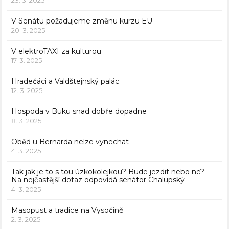
23. 3. 2025
V Senátu požadujeme změnu kurzu EU
20. 3. 2025
V elektroTAXI za kulturou
17. 3. 2025
Hradečáci a Valdštejnský palác
12. 3. 2025
Hospoda v Buku snad dobře dopadne
8. 3. 2025
Oběd u Bernarda nelze vynechat
4. 3. 2025
Tak jak je to s tou úzkokolejkou? Bude jezdit nebo ne?
Na nejčastější dotaz odpovídá senátor Chalupský
4. 3. 2025
Masopust a tradice na Vysočině
2. 3. 2025