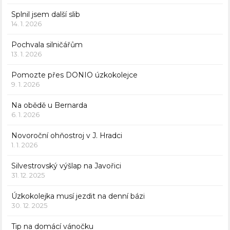
Splnil jsem další slib
14. 1. 2026
Pochvala silničářům
13. 1. 2026
Pomozte přes DONIO úzkokolejce
9. 1. 2026
Na obědě u Bernarda
6. 1. 2026
Novoroční ohňostroj v J. Hradci
1. 1. 2026
Silvestrovský výšlap na Javořici
31. 12. 2025
Úzkokolejka musí jezdit na denní bázi
30. 12. 2025
Tip na domácí vánočku