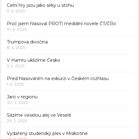
Celní hry jsou jako sirky u stohu
11. 4. 2025
Proč jsem hlasoval PROTI mediální novele ČT/ČRo
10. 4. 2025
Trumpova divočina
8. 4. 2025
V Hamru uklízíme Česko
5. 4. 2025
Před hlasováním na exkurzi v Českém rozhlasu
1. 4. 2025
Jaro v regionu
30. 3. 2025
Sázíme veselou alej ve Veselé
29. 3. 2025
Vydařený studenský ples v Mrákotíně