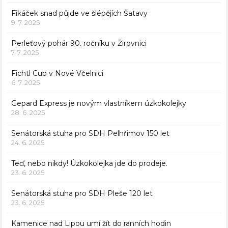
Fikáček snad půjde ve šlépějích Šatavy
9. 7. 2025
Perleťový pohár 90. ročníku v Žirovnici
7. 7. 2025
Fichtl Cup v Nové Včelnici
6. 7. 2025
Gepard Express je novým vlastníkem úzkokolejky
28. 6. 2025
Senátorská stuha pro SDH Pelhřimov 150 let
24. 6. 2025
Teď, nebo nikdy! Úzkokolejka jde do prodeje.
23. 6. 2025
Senátorská stuha pro SDH Pleše 120 let
23. 6. 2025
Kamenice nad Lipou umí žít do ranních hodin