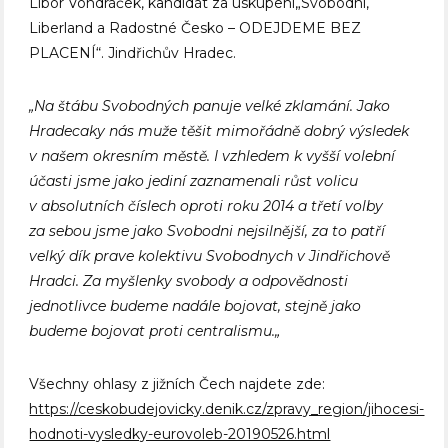
Libor Vondráček, kandidát za uskupení„Svobodní,
Liberland a Radostné Česko – ODEJDEME BEZ
PLACENÍ“. Jindřichův Hradec.
„
Na štábu Svobodných panuje velké zklamání. Jako
Hradecaky nás muže těšit mimořádně dobrý výsledek
v našem okresním městě. I vzhledem k vyšší volební
účasti jsme jako jediní zaznamenali růst volicu
v absolutních číslech oproti roku 2014 a třetí volby
za sebou jsme jako Svobodni nejsilnější, za to patří
velký dík prave kolektivu Svobodnych v Jindřichově
Hradci. Za myšlenky svobody a odpovědnosti
jednotlivce budeme nadále bojovat, stejně jako
budeme bojovat proti centralismu.
„
Všechny ohlasy z jižních Čech najdete zde:
https://ceskobudejovicky.denik.cz/zpravy_region/jihocesi-
hodnoti-vysledky-eurovoleb-20190526.html