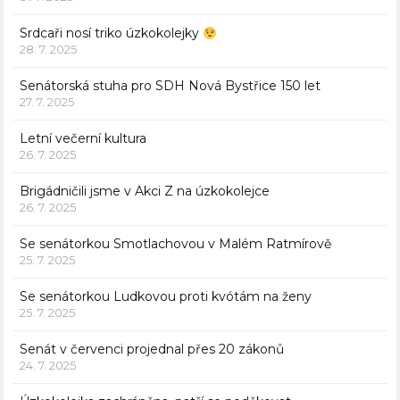
Srdcaři nosí triko úzkokolejky
28. 7. 2025
Senátorská stuha pro SDH Nová Bystřice 150 let
27. 7. 2025
Letní večerní kultura
26. 7. 2025
Brigádničili jsme v Akci Z na úzkokolejce
26. 7. 2025
Se senátorkou Smotlachovou v Malém Ratmírově
25. 7. 2025
Se senátorkou Ludkovou proti kvótám na ženy
25. 7. 2025
Senát v červenci projednal přes 20 zákonů
24. 7. 2025