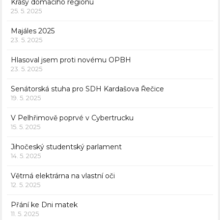
Krásy domácího regionu
25. 5. 2025
Majáles 2025
23. 5. 2025
Hlasoval jsem proti novému OPBH
23. 5. 2025
Senátorská stuha pro SDH Kardašova Řečice
19. 5. 2025
V Pelhřimově poprvé v Cybertrucku
15. 5. 2025
Jihočeský studentský parlament
14. 5. 2025
Větrná elektrárna na vlastní oči
12. 5. 2025
Přání ke Dni matek
11. 5. 2025