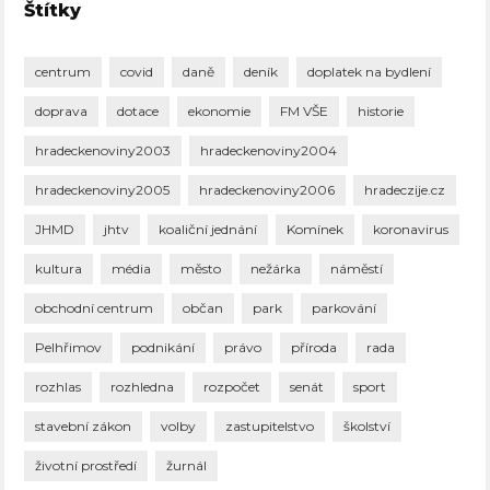
Štítky
centrum
covid
daně
deník
doplatek na bydlení
doprava
dotace
ekonomie
FM VŠE
historie
hradeckenoviny2003
hradeckenoviny2004
hradeckenoviny2005
hradeckenoviny2006
hradeczije.cz
JHMD
jhtv
koaliční jednání
Komínek
koronavirus
kultura
média
město
nežárka
náměstí
obchodní centrum
občan
park
parkování
Pelhřimov
podnikání
právo
příroda
rada
rozhlas
rozhledna
rozpočet
senát
sport
stavební zákon
volby
zastupitelstvo
školství
životní prostředí
žurnál