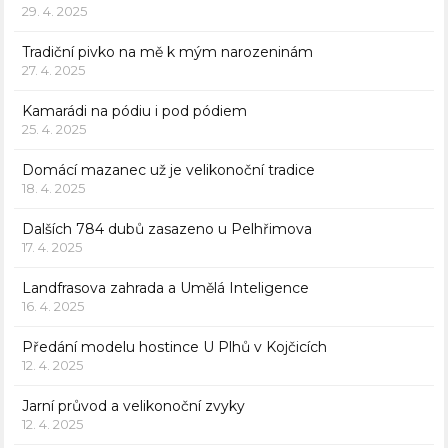
29. 4. 2025
Tradiční pivko na mě k mým narozeninám
27. 4. 2025
Kamarádi na pódiu i pod pódiem
25. 4. 2025
Domácí mazanec už je velikonoční tradice
18. 4. 2025
Dalších 784 dubů zasazeno u Pelhřimova
17. 4. 2025
Landfrasova zahrada a Umělá Inteligence
16. 4. 2025
Předání modelu hostince U Plhů v Kojčicích
12. 4. 2025
Jarní průvod a velikonoční zvyky
12. 4. 2025