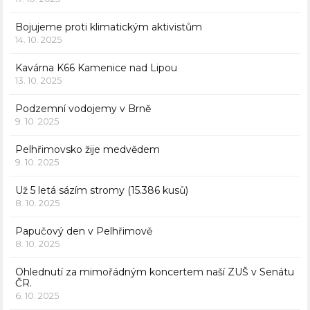
Bojujeme proti klimatickým aktivistům
14. 10. 2025
Kavárna K66 Kamenice nad Lipou
13. 10. 2025
Podzemní vodojemy v Brně
9. 10. 2025
Pelhřimovsko žije medvědem
9. 10. 2025
Už 5 letá sázím stromy (15.386 kusů)
8. 10. 2025
Papučový den v Pelhřimově
8. 10. 2025
Ohlednutí za mimořádným koncertem naší ZUŠ v Senátu
ČR.
6. 10. 2025