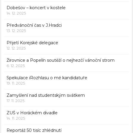
Dobešov – koncert v kostele
14. 12. 2025
Předvánoční čas v J.Hradci
13. 12. 2025
Přijetí Korejské delegace
12. 12. 2025
Žirovnice a Popelín soutěží o nejhezčí vánoční strom
6. 12. 2025
Spekulace iRozhlasu o mé kandidatuře
19. 11. 2025
Zamyšlení nad studentským svátkem
17. 11. 2025
ZUŠ v Horáckém divadle
14. 11. 2025
Reportáž 50 tisíc zhlédnutí