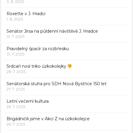
3. 8. 2025
Roxette v J. Hradci
1. 8. 2025
Senátor Jirsa na půldenní návštěvě J. Hradce
31. 7. 2025
Pravidelný špacír za rozbřesku
31. 7. 2025
Srdcaři nosí triko úzkokolejky
28. 7. 2025
Senátorská stuha pro SDH Nová Bystřice 150 let
27. 7. 2025
Letní večerní kultura
26. 7. 2025
Brigádničili jsme v Akci Z na úzkokolejce
26. 7. 2025