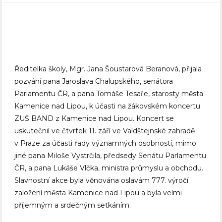
Ředitelka školy, Mgr. Jana Šoustarová Beranová, přijala
pozvání pana Jaroslava Chalupského, senátora
Parlamentu ČR, a pana Tomáše Tesaře, starosty města
Kamenice nad Lipou, k účasti na žákovském koncertu
ZUŠ BAND z Kamenice nad Lipou. Koncert se
uskutečnil ve čtvrtek 11. září ve Valdštejnské zahradě
v Praze za účasti řady významných osobností, mimo
jiné pana Miloše Vystrčila, předsedy Senátu Parlamentu
ČR, a pana Lukáše Vlčka, ministra průmyslu a obchodu.
Slavnostní akce byla věnována oslavám 777. výročí
založení města Kamenice nad Lipou a byla velmi
příjemným a srdečným setkáním.