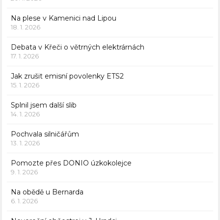
Na plese v Kamenici nad Lipou
18. 1. 2026
Debata v Křeči o větrných elektrárnách
17. 1. 2026
Jak zrušit emisní povolenky ETS2
15. 1. 2026
Splnil jsem další slib
14. 1. 2026
Pochvala silničářům
13. 1. 2026
Pomozte přes DONIO úzkokolejce
9. 1. 2026
Na obědě u Bernarda
6. 1. 2026