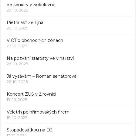
Se seniory v Sokolovně
29. 10. 2025
Pietní akt 28.října
28. 10. 2025
V ČT o obchodních zónách
27. 10. 2025
Na pozvání starosty ve vinařství
26. 10. 2025
Já vysávám – Roman senátoroval
22. 10. 2025
Koncert ZUŠ v Žirovnici
19. 10. 2025
Veletrh pelhřimovských firem
18. 10. 2025
Stopadesátkou na D3
17. 10. 2025