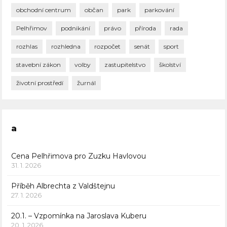
obchodní centrum
občan
park
parkování
Pelhřimov
podnikání
právo
příroda
rada
rozhlas
rozhledna
rozpočet
senát
sport
stavební zákon
volby
zastupitelstvo
školství
životní prostředí
žurnál
a
Cena Pelhřimova pro Zuzku Havlovou
31. 1. 2026
Příběh Albrechta z Valdštejnu
27. 1. 2026
20.1. – Vzpomínka na Jaroslava Kuberu
20. 1. 2026