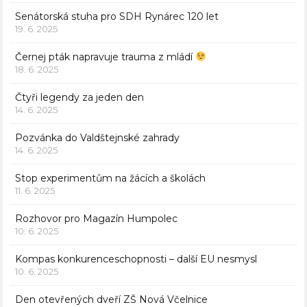
Senátorská stuha pro SDH Rynárec 120 let
19. 6. 2025
Černej pták napravuje trauma z mládí
18. 6. 2025
Čtyři legendy za jeden den
14. 6. 2025
Pozvánka do Valdštejnské zahrady
14. 6. 2025
Stop experimentům na žácích a školách
11. 6. 2025
Rozhovor pro Magazín Humpolec
10. 6. 2025
Kompas konkurenceschopnosti – další EU nesmysl
10. 6. 2025
Den otevřených dveří ZŠ Nová Včelnice