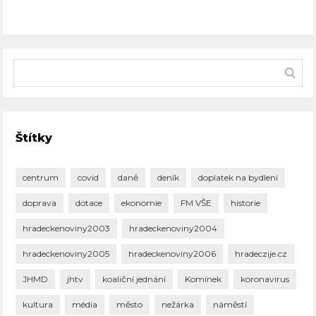
Štítky
centrum
covid
daně
deník
doplatek na bydlení
doprava
dotace
ekonomie
FM VŠE
historie
hradeckenoviny2003
hradeckenoviny2004
hradeckenoviny2005
hradeckenoviny2006
hradeczije.cz
JHMD
jhtv
koaliční jednání
Komínek
koronavirus
kultura
média
město
nežárka
náměstí