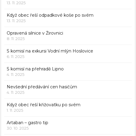
13. 11. 2025
Když obec řeší odpadkové koše po svém
13. 11. 2025
Opravená silnice v Žirovnici
8. 11. 2025
S komisí na exkursi Vodní mlýn Hoslovice
6. 11. 2025
S komisí na přehradě Lipno
4. 11. 2025
Nevšední předávání cen hasičům
4. 11. 2025
Když obec řeší křižovatku po svém
1. 11. 2025
Artaban – gastro tip
30. 10. 2025