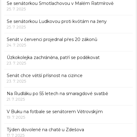
Se senátorkou Smotlachovou v Malém Ratmírově
25. 7. 2025
Se senátorkou Ludkovou proti kvótám na ženy
25. 7. 2025
Senát v červenci projednal přes 20 zákonů
24. 7. 2025
Úzkokolejka zachráněna, patří se poděkovat
23. 7. 2025
Senát chce větší přísnost na cizince
23. 7. 2025
Na Rudláku po 55 letech na smaragdové svatbě
21. 7. 2025
V Buku na fotbale se senátorem Větrovským
19. 7. 2025
Týden dovolené na chatě u Zdešova
17. 7. 2025