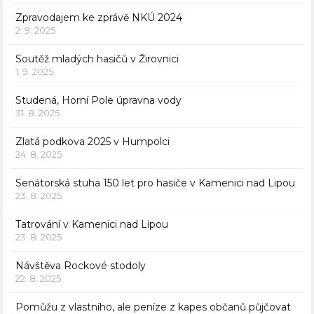
Zpravodajem ke zprávě NKÚ 2024
2. 9. 2025
Soutěž mladých hasičů v Žirovnici
1. 9. 2025
Studená, Horní Pole úpravna vody
31. 8. 2025
Zlatá podkova 2025 v Humpolci
24. 8. 2025
Senátorská stuha 150 let pro hasiče v Kamenici nad Lipou
23. 8. 2025
Tatrování v Kamenici nad Lipou
23. 8. 2025
Návštěva Rockové stodoly
22. 8. 2025
Pomůžu z vlastního, ale peníze z kapes občanů půjčovat