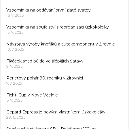
Vzpomínka na oddávání první zlaté svatby
16. 7. 2025
Vzpomínka na zoufalství s reorganizací úzkokolejky
15. 7. 2025
Návštěva výroby knoflíků a autokomponent v Žirovnici
10. 7. 2025
Fikáček snad půjde ve šlépějích Šatavy
9. 7. 2025
Perleťový pohár 90. ročníku v Žirovnici
7. 7. 2025
Fichtl Cup v Nové Včelnici
6. 7. 2025
Gepard Express je novým vlastníkem úzkokolejky
28. 6. 2025
Senátorská stuha pro SDH Pelhřimov 150 let