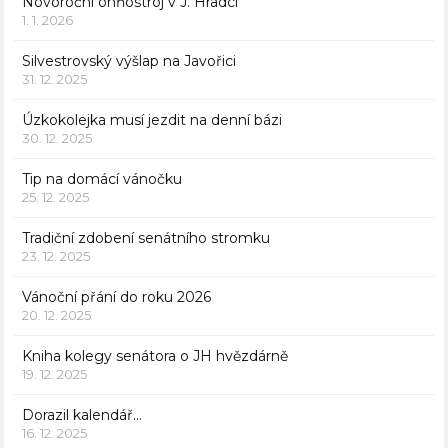
Novoroční ohňostroj v J. Hradci
1. 1. 2026
Silvestrovský výšlap na Javořici
31. 12. 2025
Úzkokolejka musí jezdit na denní bázi
30. 12. 2025
Tip na domácí vánočku
25. 12. 2025
Tradiční zdobení senátního stromku
23. 12. 2025
Vánoční přání do roku 2026
20. 12. 2025
Kniha kolegy senátora o JH hvězdárně
19. 12. 2025
Dorazil kalendář…
16. 12. 2025