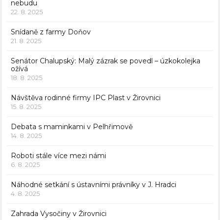
nebudu
22. 8. 2025
Snídaně z farmy Doňov
21. 8. 2025
Senátor Chalupský: Malý zázrak se povedl – úzkokolejka
ožívá
18. 8. 2025
Návštěva rodinné firmy IPC Plast v Žirovnici
15. 8. 2025
Debata s maminkami v Pelhřimově
14. 8. 2025
Roboti stále více mezi námi
6. 8. 2025
Náhodné setkání s ústavními právníky v J. Hradci
4. 8. 2025
Zahrada Vysočiny v Žirovnici