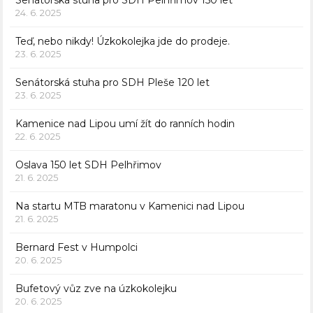
24. 6. 2025
Teď, nebo nikdy! Úzkokolejka jde do prodeje.
23. 6. 2025
Senátorská stuha pro SDH Pleše 120 let
23. 6. 2025
Kamenice nad Lipou umí žít do ranních hodin
22. 6. 2025
Oslava 150 let SDH Pelhřimov
21. 6. 2025
Na startu MTB maratonu v Kamenici nad Lipou
21. 6. 2025
Bernard Fest v Humpolci
20. 6. 2025
Bufetový vůz zve na úzkokolejku
20. 6. 2025