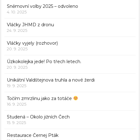
Sněmovní volby 2025 – odvoleno
4. 10. 2025
Vláčky JHMD z dronu
24. 9. 2025
Vláčky vyjely (rozhovor)
20. 9. 2025
Úzkokolejka jede! Po třech letech.
20. 9. 2025
Unikátní Valdštejnova truhla a nové žerdi
19. 9. 2025
Točím zmrzlinu jako za totáče
16. 9. 2025
Studená – Okolo jižních Čech
15. 9. 2025
Restaurace Černej Pták