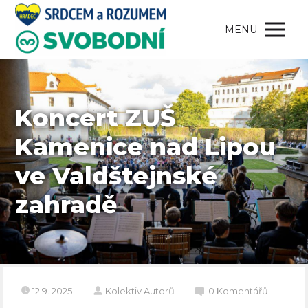
MENU
Koncert ZUŠ
Kamenice nad Lipou
ve Valdštejnské
zahradě
12.9. 2025
Kolektiv Autorů
0 Komentářů