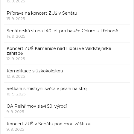
15. 9. 2025
Příprava na koncert ZUŠ v Senátu
15. 9. 2025
Senátorská stuha 140 let pro hasiče Chlum u Třeboně
14. 9. 2025
Koncert ZUŠ Kamenice nad Lipou ve Valdštejnské
zahradě
12. 9. 2025
Komplikace s úzkokolejkou
12. 9. 2025
Setkání s mistryní světa v psaní na stroji
10. 9. 2025
OA Pelhřimov slaví 50. výročí
9. 9. 2025
Koncert ZUŠ v Senátu pod mou záštitou
9. 9. 2025