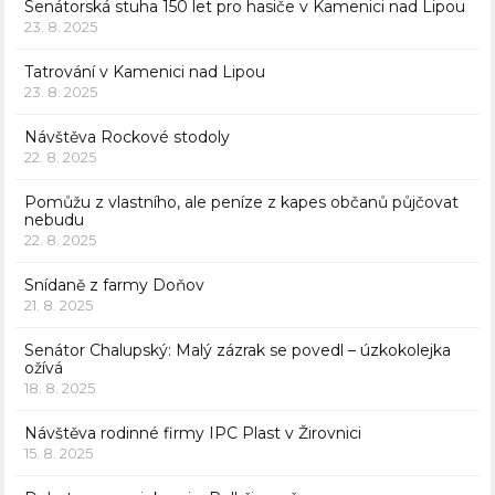
Senátorská stuha 150 let pro hasiče v Kamenici nad Lipou
23. 8. 2025
Tatrování v Kamenici nad Lipou
23. 8. 2025
Návštěva Rockové stodoly
22. 8. 2025
Pomůžu z vlastního, ale peníze z kapes občanů půjčovat
nebudu
22. 8. 2025
Snídaně z farmy Doňov
21. 8. 2025
Senátor Chalupský: Malý zázrak se povedl – úzkokolejka
ožívá
18. 8. 2025
Návštěva rodinné firmy IPC Plast v Žirovnici
15. 8. 2025