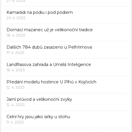
27. 4. 2025
Kamarádi na pódiu i pod pódiem
25. 4. 2025
Domácí mazanec už je velikonoční tradice
18. 4. 2025
Dalších 784 dubů zasazeno u Pelhřimova
17. 4. 2025
Landfrasova zahrada a Umělá Inteligence
16. 4. 2025
Předání modelu hostince U Plhů v Kojčicích
12. 4. 2025
Jarní průvod a velikonoční zvyky
12. 4. 2025
Celní hry jsou jako sirky u stohu
11. 4. 2025