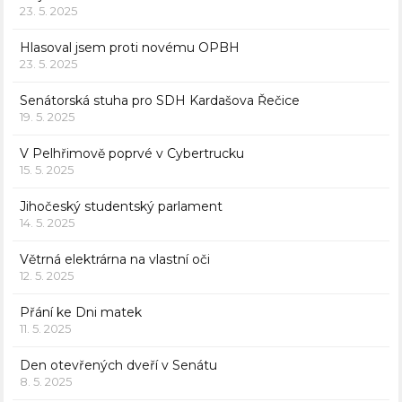
23. 5. 2025
Hlasoval jsem proti novému OPBH
23. 5. 2025
Senátorská stuha pro SDH Kardašova Řečice
19. 5. 2025
V Pelhřimově poprvé v Cybertrucku
15. 5. 2025
Jihočeský studentský parlament
14. 5. 2025
Větrná elektrárna na vlastní oči
12. 5. 2025
Přání ke Dni matek
11. 5. 2025
Den otevřených dveří v Senátu
8. 5. 2025