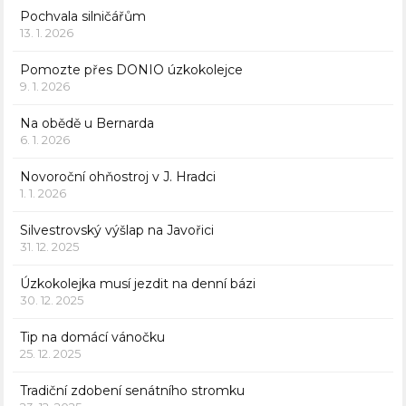
Pochvala silničářům
13. 1. 2026
Pomozte přes DONIO úzkokolejce
9. 1. 2026
Na obědě u Bernarda
6. 1. 2026
Novoroční ohňostroj v J. Hradci
1. 1. 2026
Silvestrovský výšlap na Javořici
31. 12. 2025
Úzkokolejka musí jezdit na denní bázi
30. 12. 2025
Tip na domácí vánočku
25. 12. 2025
Tradiční zdobení senátního stromku