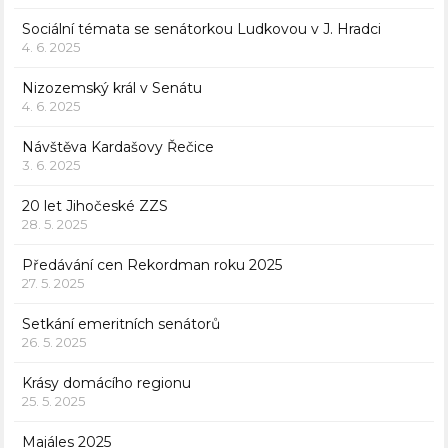
Sociální témata se senátorkou Ludkovou v J. Hradci
4. 6. 2025
Nizozemský král v Senátu
4. 6. 2025
Návštěva Kardašovy Řečice
3. 6. 2025
20 let Jihočeské ZZS
28. 5. 2025
Předávání cen Rekordman roku 2025
27. 5. 2025
Setkání emeritních senátorů
26. 5. 2025
Krásy domácího regionu
25. 5. 2025
Majáles 2025