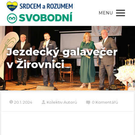
MENU
Jezdecký galavečer
v Žirovnici
20.1. 2024
Kolektiv Autorů
0 Komentářů