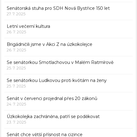
Senátorská stuha pro SDH Nová Bystřice 150 let
27. 7. 2025
Letní večerní kultura
26. 7. 2025
Brigádničili jsme v Akci Z na úzkokolejce
26. 7. 2025
Se senátorkou Smotlachovou v Malém Ratmírově
25. 7. 2025
Se senátorkou Ludkovou proti kvótám na ženy
25. 7. 2025
Senát v červenci projednal přes 20 zákonů
24. 7. 2025
Úzkokolejka zachráněna, patří se poděkovat
23. 7. 2025
Senát chce větší přísnost na cizince