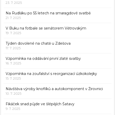
23. 7. 2025
Na Rudláku po 55 letech na smaragdové svatbě
21. 7. 2025
V Buku na fotbale se senátorem Větrovským
19. 7. 2025
Týden dovolené na chatě u Zdešova
17. 7. 2025
Vzpomínka na oddávání první zlaté svatby
16. 7. 2025
Vzpomínka na zoufalství s reorganizací úzkokolejky
15. 7. 2025
Návštěva výroby knoflíků a autokomponent v Žirovnici
10. 7. 2025
Fikáček snad půjde ve šlépějích Šatavy
9. 7. 2025