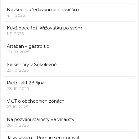
Nevšední předávání cen hasičům
4. 11. 2025
Když obec řeší křižovatku po svém
1. 11. 2025
Artaban – gastro tip
30. 10. 2025
Se seniory v Sokolovně
29. 10. 2025
Pietní akt 28.října
28. 10. 2025
V ČT o obchodních zónách
27. 10. 2025
Na pozvání starosty ve vinařství
26. 10. 2025
Já vysávám – Roman senátoroval