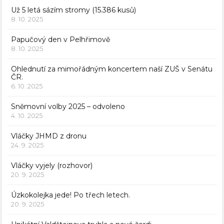
Už 5 letá sázím stromy (15.386 kusů)
8. 10. 2025
Papučový den v Pelhřimově
8. 10. 2025
Ohlednutí za mimořádným koncertem naší ZUŠ v Senátu
ČR.
6. 10. 2025
Sněmovní volby 2025 – odvoleno
4. 10. 2025
Vláčky JHMD z dronu
24. 9. 2025
Vláčky vyjely (rozhovor)
20. 9. 2025
Úzkokolejka jede! Po třech letech.
20. 9. 2025