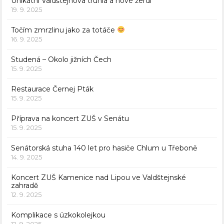
Unikátní Valdštejnova truhla a nové žerdi
19. 9. 2025
Točím zmrzlinu jako za totáče
16. 9. 2025
Studená – Okolo jižních Čech
15. 9. 2025
Restaurace Černej Pták
15. 9. 2025
Příprava na koncert ZUŠ v Senátu
15. 9. 2025
Senátorská stuha 140 let pro hasiče Chlum u Třeboně
14. 9. 2025
Koncert ZUŠ Kamenice nad Lipou ve Valdštejnské
zahradě
12. 9. 2025
Komplikace s úzkokolejkou
12. 9. 2025