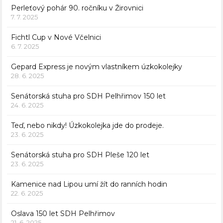
Perleťový pohár 90. ročníku v Žirovnici
7. 7. 2025
Fichtl Cup v Nové Včelnici
6. 7. 2025
Gepard Express je novým vlastníkem úzkokolejky
28. 6. 2025
Senátorská stuha pro SDH Pelhřimov 150 let
24. 6. 2025
Teď, nebo nikdy! Úzkokolejka jde do prodeje.
23. 6. 2025
Senátorská stuha pro SDH Pleše 120 let
23. 6. 2025
Kamenice nad Lipou umí žít do ranních hodin
22. 6. 2025
Oslava 150 let SDH Pelhřimov
21. 6. 2025