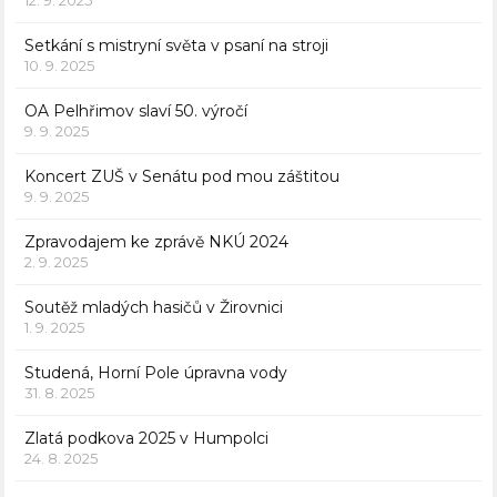
Setkání s mistryní světa v psaní na stroji
10. 9. 2025
OA Pelhřimov slaví 50. výročí
9. 9. 2025
Koncert ZUŠ v Senátu pod mou záštitou
9. 9. 2025
Zpravodajem ke zprávě NKÚ 2024
2. 9. 2025
Soutěž mladých hasičů v Žirovnici
1. 9. 2025
Studená, Horní Pole úpravna vody
31. 8. 2025
Zlatá podkova 2025 v Humpolci
24. 8. 2025