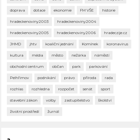
doprava
dotace
ekonomie
FM VŠE
historie
hradeckenoviny2003
hradeckenoviny2004
hradeckenoviny2005
hradeckenoviny2006
hradeczije.cz
JHMD
jhtv
koaliční jednání
Komínek
koronavirus
kultura
média
město
nežárka
náměstí
obchodní centrum
občan
park
parkování
Pelhřimov
podnikání
právo
příroda
rada
rozhlas
rozhledna
rozpočet
senát
sport
stavební zákon
volby
zastupitelstvo
školství
životní prostředí
žurnál
a