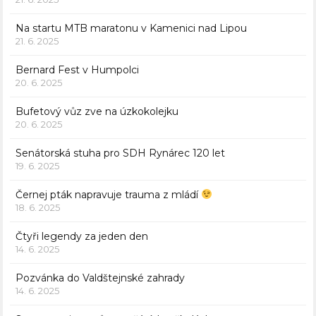
Na startu MTB maratonu v Kamenici nad Lipou
21. 6. 2025
Bernard Fest v Humpolci
20. 6. 2025
Bufetový vůz zve na úzkokolejku
20. 6. 2025
Senátorská stuha pro SDH Rynárec 120 let
19. 6. 2025
Černej pták napravuje trauma z mládí
18. 6. 2025
Čtyři legendy za jeden den
14. 6. 2025
Pozvánka do Valdštejnské zahrady
14. 6. 2025