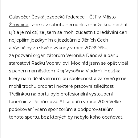
Galavečer
Česká jezdecká federace – ČJF
v
Město
Žirovnice
jsme si v sobotu nemohli s manželkou nechat
ujít a je mi ctí, že jsem se mohl zúčastnit předávání cen
nejlepším jezdkyním a jezdcům z Jižních Čech
a Vysočiny za skvělé výkony v roce 2023!Děkuji
za pozvání organizátorům Veronika Dáňová a panu
starostovi Radku Vopravilovi. Moc rád jsem se opět viděl
s panem náměstkem
Kraj Vysočina
Vladimír Houška,
který nám dělal velmi milou společnost a zároveň jsme
mohli trochu
probrat i některé pracovní záležitosti.
Třešínkou na dortu bylo profesionální vystoupení
tanečnic z Pelhřimova. Ať se daří i v roce 2024!Velké
poděkování všem sponzorům a podporovatelům
tohoto sportu, bez kterých by nebylo koho oceňovat.