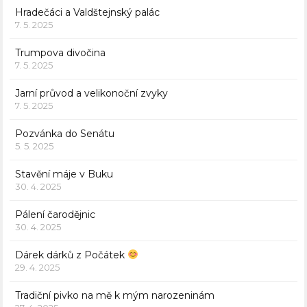
Hradečáci a Valdštejnský palác
7. 5. 2025
Trumpova divočina
7. 5. 2025
Jarní průvod a velikonoční zvyky
7. 5. 2025
Pozvánka do Senátu
5. 5. 2025
Stavění máje v Buku
30. 4. 2025
Pálení čarodějnic
30. 4. 2025
Dárek dárků z Počátek
29. 4. 2025
Tradiční pivko na mě k mým narozeninám