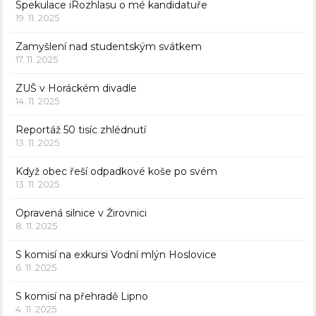
Spekulace iRozhlasu o mé kandidatuře
19. 11. 2025
Zamyšlení nad studentským svátkem
17. 11. 2025
ZUŠ v Horáckém divadle
14. 11. 2025
Reportáž 50 tisíc zhlédnutí
13. 11. 2025
Když obec řeší odpadkové koše po svém
13. 11. 2025
Opravená silnice v Žirovnici
8. 11. 2025
S komisí na exkursi Vodní mlýn Hoslovice
6. 11. 2025
S komisí na přehradě Lipno
4. 11. 2025