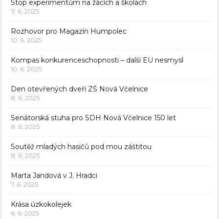
Stop experimentům na žácích a školách
11. 6. 2025
Rozhovor pro Magazín Humpolec
10. 6. 2025
Kompas konkurenceschopnosti – další EU nesmysl
10. 6. 2025
Den otevřených dveří ZŠ Nová Včelnice
8. 6. 2025
Senátorská stuha pro SDH Nová Včelnice 150 let
8. 6. 2025
Soutěž mladých hasičů pod mou záštitou
8. 6. 2025
Marta Jandová v J. Hradci
7. 6. 2025
Krása úzkokolejek
6. 6. 2025