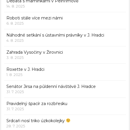
Debata s maminkami v Pelhřimově
14. 8. 2025
Roboti stále více mezi námi
6. 8. 2025
Náhodné setkání s ústavními právníky v J. Hradci
4. 8. 2025
Zahrada Vysočiny v Žirovnici
3. 8. 2025
Roxette v J. Hradci
1. 8. 2025
Senátor Jirsa na půldenní návštěvě J. Hradce
31. 7. 2025
Pravidelný špacír za rozbřesku
31. 7. 2025
Srdcaři nosí triko úzkokolejky
28. 7. 2025