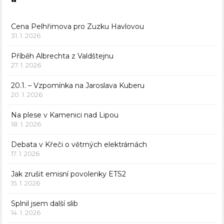
Cena Pelhřimova pro Zuzku Havlovou
31. 1. 2026
Příběh Albrechta z Valdštejnu
27. 1. 2026
20.1. – Vzpomínka na Jaroslava Kuberu
20. 1. 2026
Na plese v Kamenici nad Lipou
18. 1. 2026
Debata v Křeči o větrných elektrárnách
17. 1. 2026
Jak zrušit emisní povolenky ETS2
15. 1. 2026
Splnil jsem další slib
14. 1. 2026