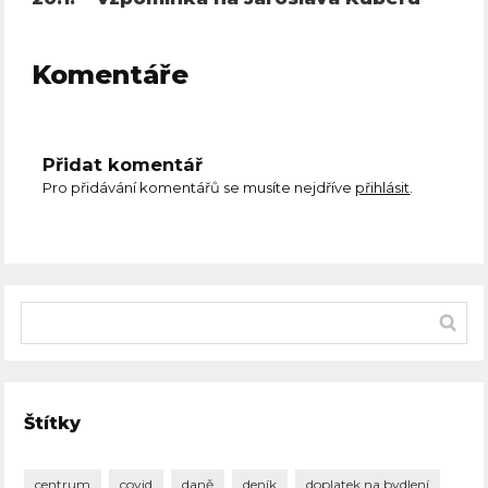
Komentáře
Přidat komentář
Pro přidávání komentářů se musíte nejdříve
přihlásit
.
Štítky
centrum
covid
daně
deník
doplatek na bydlení