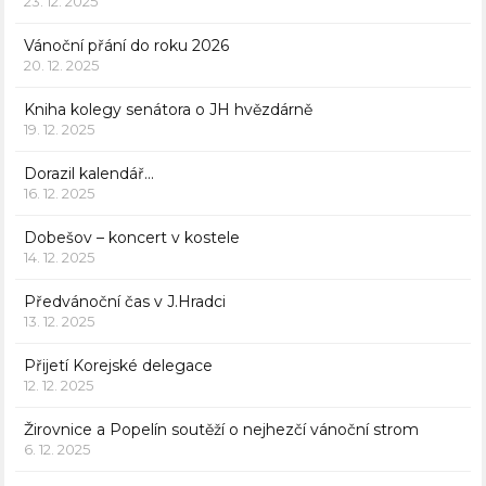
23. 12. 2025
Vánoční přání do roku 2026
20. 12. 2025
Kniha kolegy senátora o JH hvězdárně
19. 12. 2025
Dorazil kalendář…
16. 12. 2025
Dobešov – koncert v kostele
14. 12. 2025
Předvánoční čas v J.Hradci
13. 12. 2025
Přijetí Korejské delegace
12. 12. 2025
Žirovnice a Popelín soutěží o nejhezčí vánoční strom
6. 12. 2025