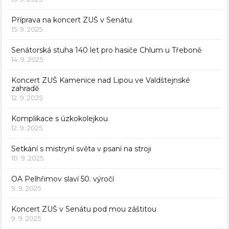
Příprava na koncert ZUŠ v Senátu
15. 9. 2025
Senátorská stuha 140 let pro hasiče Chlum u Třeboně
14. 9. 2025
Koncert ZUŠ Kamenice nad Lipou ve Valdštejnské
zahradě
12. 9. 2025
Komplikace s úzkokolejkou
12. 9. 2025
Setkání s mistryní světa v psaní na stroji
10. 9. 2025
OA Pelhřimov slaví 50. výročí
9. 9. 2025
Koncert ZUŠ v Senátu pod mou záštitou
9. 9. 2025