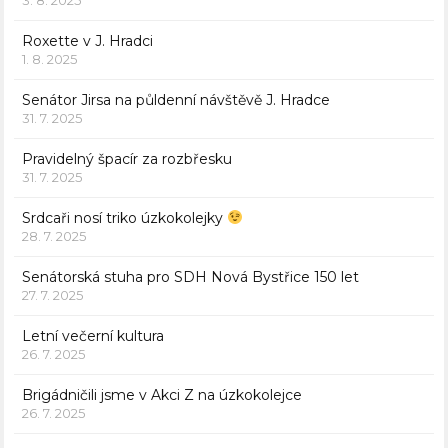
Roxette v J. Hradci
1. 8. 2025
Senátor Jirsa na půldenní návštěvě J. Hradce
31. 7. 2025
Pravidelný špacír za rozbřesku
31. 7. 2025
Srdcaři nosí triko úzkokolejky
28. 7. 2025
Senátorská stuha pro SDH Nová Bystřice 150 let
27. 7. 2025
Letní večerní kultura
26. 7. 2025
Brigádničili jsme v Akci Z na úzkokolejce
26. 7. 2025