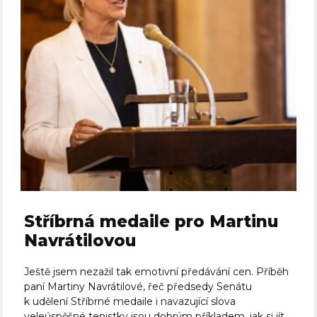
Stříbrná medaile pro Martinu
Navrátilovou
Ještě jsem nezažil tak emotivní předávání cen. Příběh
paní Martiny Navrátilové, řeč předsedy Senátu
k udělení Stříbrné medaile i navazující slova
veleúspěšné tenistky jsou dobrým příkladem, jak si jít