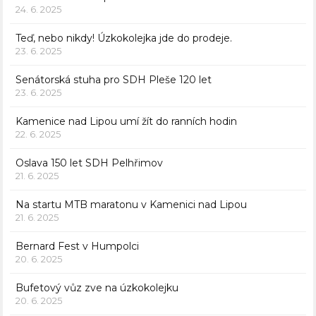
24. 6. 2025
Teď, nebo nikdy! Úzkokolejka jde do prodeje.
23. 6. 2025
Senátorská stuha pro SDH Pleše 120 let
23. 6. 2025
Kamenice nad Lipou umí žít do ranních hodin
22. 6. 2025
Oslava 150 let SDH Pelhřimov
21. 6. 2025
Na startu MTB maratonu v Kamenici nad Lipou
21. 6. 2025
Bernard Fest v Humpolci
20. 6. 2025
Bufetový vůz zve na úzkokolejku
20. 6. 2025