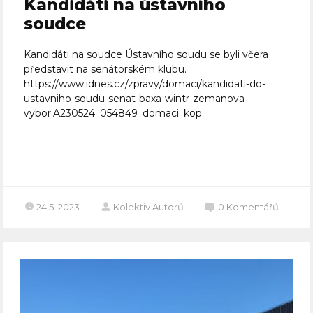
Kandidáti na ústavního
soudce
Kandidáti na soudce Ústavního soudu se byli včera
představit na senátorském klubu.
https://www.idnes.cz/zpravy/domaci/kandidati-do-
ustavniho-soudu-senat-baxa-wintr-zemanova-
vybor.A230524_054849_domaci_kop
Celý článek
24.5. 2023
Kolektiv Autorů
0
Komentářů