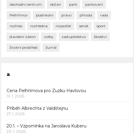
obchodní centrum
občan
park
parkování
Pelhřimov
podnikání
právo
příroda
rada
rozhlas
rozhledna
rozpočet
senát
sport
stavební zákon
volby
zastupitelstvo
školství
životní prostředí
žurnál
a
Cena Pelhřimova pro Zuzku Havlovou
31. 1. 2026
Příběh Albrechta z Valdštejnu
27. 1. 2026
20.1. – Vzpomínka na Jaroslava Kuberu
20. 1. 2026