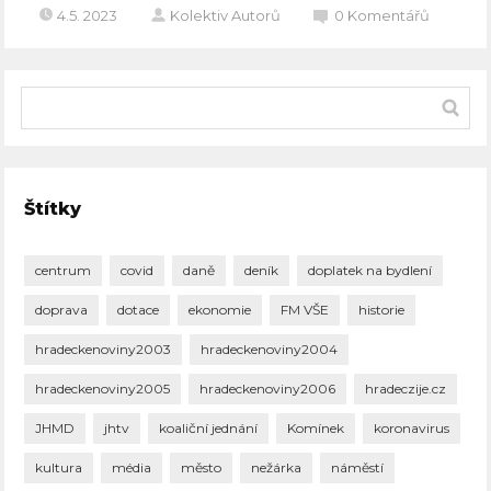
4.5. 2023
Kolektiv Autorů
0
Komentářů
Štítky
centrum
covid
daně
deník
doplatek na bydlení
doprava
dotace
ekonomie
FM VŠE
historie
hradeckenoviny2003
hradeckenoviny2004
hradeckenoviny2005
hradeckenoviny2006
hradeczije.cz
JHMD
jhtv
koaliční jednání
Komínek
koronavirus
kultura
média
město
nežárka
náměstí