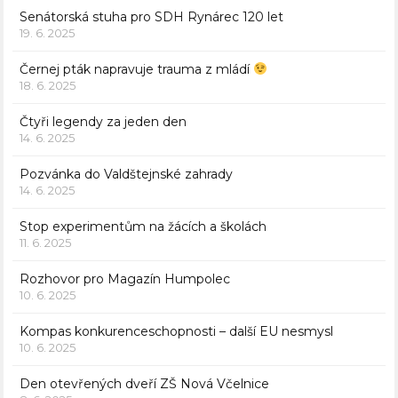
Senátorská stuha pro SDH Rynárec 120 let
19. 6. 2025
Černej pták napravuje trauma z mládí
18. 6. 2025
Čtyři legendy za jeden den
14. 6. 2025
Pozvánka do Valdštejnské zahrady
14. 6. 2025
Stop experimentům na žácích a školách
11. 6. 2025
Rozhovor pro Magazín Humpolec
10. 6. 2025
Kompas konkurenceschopnosti – další EU nesmysl
10. 6. 2025
Den otevřených dveří ZŠ Nová Včelnice