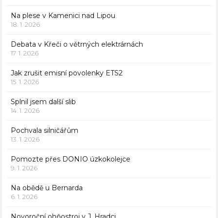
Na plese v Kamenici nad Lipou
18. 1. 2026
Debata v Křeči o větrných elektrárnách
17. 1. 2026
Jak zrušit emisní povolenky ETS2
15. 1. 2026
Splnil jsem další slib
14. 1. 2026
Pochvala silničářům
13. 1. 2026
Pomozte přes DONIO úzkokolejce
9. 1. 2026
Na obědě u Bernarda
6. 1. 2026
Novoroční ohňostroj v J. Hradci