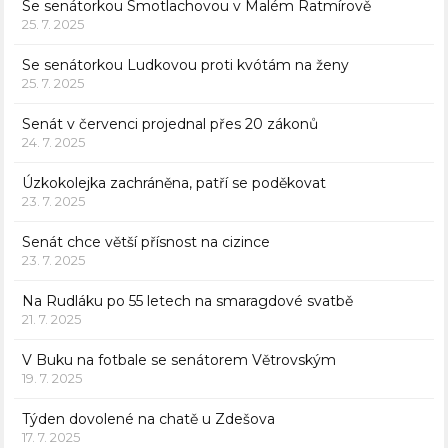
Se senátorkou Smotlachovou v Malém Ratmírově
25. 7. 2025
Se senátorkou Ludkovou proti kvótám na ženy
25. 7. 2025
Senát v červenci projednal přes 20 zákonů
24. 7. 2025
Úzkokolejka zachráněna, patří se poděkovat
23. 7. 2025
Senát chce větší přísnost na cizince
23. 7. 2025
Na Rudláku po 55 letech na smaragdové svatbě
21. 7. 2025
V Buku na fotbale se senátorem Větrovským
19. 7. 2025
Týden dovolené na chatě u Zdešova
17. 7. 2025