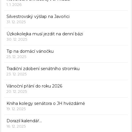
1. 1. 2026
Silvestrovský výšlap na Javořici
31. 12. 2025
Úzkokolejka musí jezdit na denní bázi
30. 12. 2025
Tip na domácí vánočku
25. 12. 2025
Tradiční zdobení senátního stromku
23. 12. 2025
Vánoční přání do roku 2026
20. 12. 2025
Kniha kolegy senátora o JH hvězdárně
19. 12. 2025
Dorazil kalendář…
16. 12. 2025