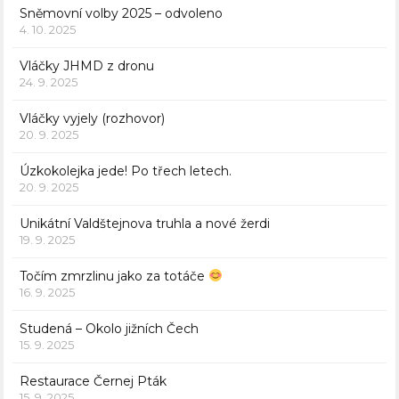
Sněmovní volby 2025 – odvoleno
4. 10. 2025
Vláčky JHMD z dronu
24. 9. 2025
Vláčky vyjely (rozhovor)
20. 9. 2025
Úzkokolejka jede! Po třech letech.
20. 9. 2025
Unikátní Valdštejnova truhla a nové žerdi
19. 9. 2025
Točím zmrzlinu jako za totáče
16. 9. 2025
Studená – Okolo jižních Čech
15. 9. 2025
Restaurace Černej Pták
15. 9. 2025