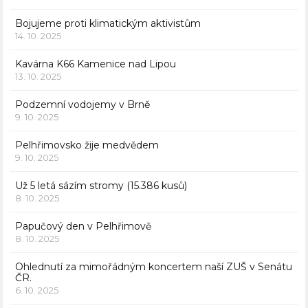
Bojujeme proti klimatickým aktivistům
14. 10. 2025
Kavárna K66 Kamenice nad Lipou
13. 10. 2025
Podzemní vodojemy v Brně
9. 10. 2025
Pelhřimovsko žije medvědem
9. 10. 2025
Už 5 letá sázím stromy (15.386 kusů)
8. 10. 2025
Papučový den v Pelhřimově
8. 10. 2025
Ohlednutí za mimořádným koncertem naší ZUŠ v Senátu
ČR.
6. 10. 2025