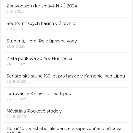
Zpravodajem ke zprávě NKÚ 2024
2. 9. 2025
Soutěž mladých hasičů v Žirovnici
1. 9. 2025
Studená, Horní Pole úpravna vody
31. 8. 2025
Zlatá podkova 2025 v Humpolci
24. 8. 2025
Senátorská stuha 150 let pro hasiče v Kamenici nad Lipou
23. 8. 2025
Tatrování v Kamenici nad Lipou
23. 8. 2025
Návštěva Rockové stodoly
22. 8. 2025
Pomůžu z vlastního, ale peníze z kapes občanů půjčovat