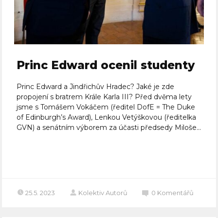
Princ Edward ocenil studenty
Princ Edward a Jindřichův Hradec? Jaké je zde
propojení s bratrem Krále Karla III? Před dvěma lety
jsme s Tomášem Vokáčem (ředitel DofE = The Duke
of Edinburgh’s Award), Lenkou Vetýškovou (ředitelka
GVN) a senátním výborem za účasti předsedy Miloše...
Celý článek
25.5. 2023
Kolektiv Autorů
0
Komentářů