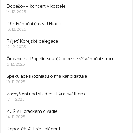
Dobešov – koncert v kostele
14. 12. 2025
Předvánoční čas v J.Hradci
13. 12. 2025
Přijetí Korejské delegace
12. 12. 2025
Žirovnice a Popelín soutěží o nejhezčí vánoční strom
6. 12. 2025
Spekulace iRozhlasu o mé kandidatuře
19. 11. 2025
Zamyšlení nad studentským svátkem
17. 11. 2025
ZUŠ v Horáckém divadle
14. 11. 2025
Reportáž 50 tisíc zhlédnutí