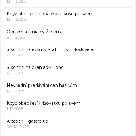
13. 11. 2025
Když obec řeší odpadkové koše po svém
13. 11. 2025
Opravená silnice v Žirovnici
8. 11. 2025
S komisí na exkursi Vodní mlýn Hoslovice
6. 11. 2025
S komisí na přehradě Lipno
4. 11. 2025
Nevšední předávání cen hasičům
4. 11. 2025
Když obec řeší křižovatku po svém
1. 11. 2025
Artaban – gastro tip
30. 10. 2025