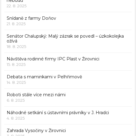
nebudu
22. 8. 2025
Snídaně z farmy Doňov
21. 8. 2025
Senátor Chalupský: Malý zázrak se povedl – úzkokolejka
ožívá
18. 8. 2025
Návštěva rodinné firmy IPC Plast v Žirovnici
15. 8. 2025
Debata s maminkami v Pelhřimově
14. 8. 2025
Roboti stále více mezi námi
6. 8. 2025
Náhodné setkání s ústavními právníky v J. Hradci
4. 8. 2025
Zahrada Vysočiny v Žirovnici
3. 8. 2025