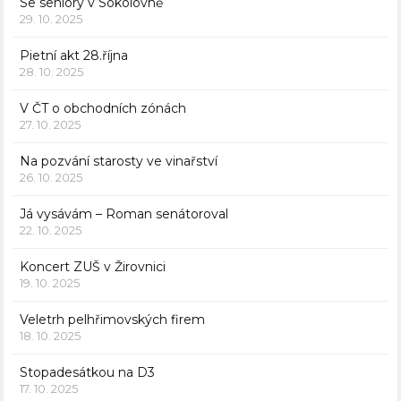
Se seniory v Sokolovně
29. 10. 2025
Pietní akt 28.října
28. 10. 2025
V ČT o obchodních zónách
27. 10. 2025
Na pozvání starosty ve vinařství
26. 10. 2025
Já vysávám – Roman senátoroval
22. 10. 2025
Koncert ZUŠ v Žirovnici
19. 10. 2025
Veletrh pelhřimovských firem
18. 10. 2025
Stopadesátkou na D3
17. 10. 2025