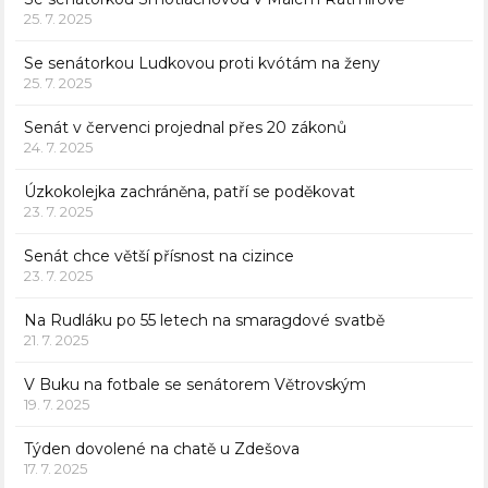
25. 7. 2025
Se senátorkou Ludkovou proti kvótám na ženy
25. 7. 2025
Senát v červenci projednal přes 20 zákonů
24. 7. 2025
Úzkokolejka zachráněna, patří se poděkovat
23. 7. 2025
Senát chce větší přísnost na cizince
23. 7. 2025
Na Rudláku po 55 letech na smaragdové svatbě
21. 7. 2025
V Buku na fotbale se senátorem Větrovským
19. 7. 2025
Týden dovolené na chatě u Zdešova
17. 7. 2025