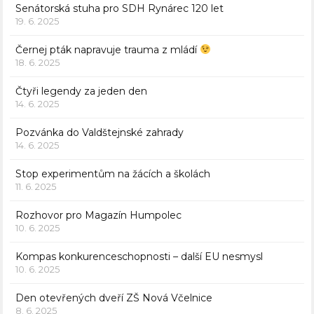
Senátorská stuha pro SDH Rynárec 120 let
19. 6. 2025
Černej pták napravuje trauma z mládí
18. 6. 2025
Čtyři legendy za jeden den
14. 6. 2025
Pozvánka do Valdštejnské zahrady
14. 6. 2025
Stop experimentům na žácích a školách
11. 6. 2025
Rozhovor pro Magazín Humpolec
10. 6. 2025
Kompas konkurenceschopnosti – další EU nesmysl
10. 6. 2025
Den otevřených dveří ZŠ Nová Včelnice
8. 6. 2025