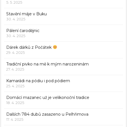
5. 5. 2025
Stavění máje v Buku
30. 4. 2025
Pálení čarodějnic
30. 4. 2025
Dárek dárků z Počátek
29. 4. 2025
Tradiční pivko na mě k mým narozeninám
27. 4. 2025
Kamarádi na pódiu i pod pódiem
25. 4. 2025
Domácí mazanec už je velikonoční tradice
18. 4. 2025
Dalších 784 dubů zasazeno u Pelhřimova
17. 4. 2025