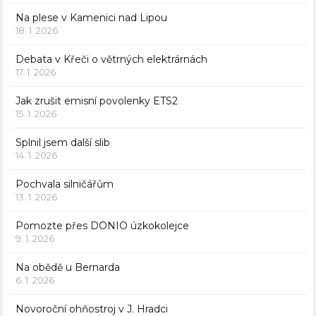
Na plese v Kamenici nad Lipou
18. 1. 2026
Debata v Křeči o větrných elektrárnách
17. 1. 2026
Jak zrušit emisní povolenky ETS2
15. 1. 2026
Splnil jsem další slib
14. 1. 2026
Pochvala silničářům
13. 1. 2026
Pomozte přes DONIO úzkokolejce
9. 1. 2026
Na obědě u Bernarda
6. 1. 2026
Novoroční ohňostroj v J. Hradci