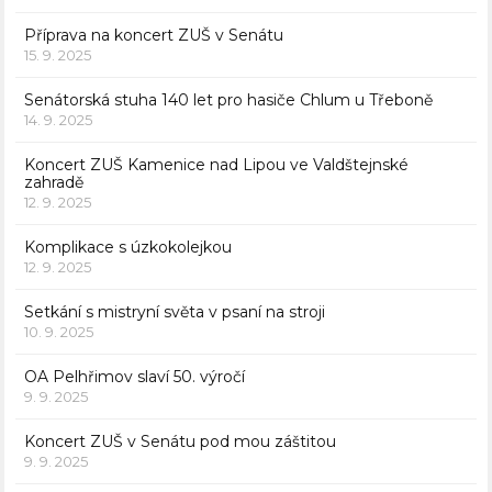
Příprava na koncert ZUŠ v Senátu
15. 9. 2025
Senátorská stuha 140 let pro hasiče Chlum u Třeboně
14. 9. 2025
Koncert ZUŠ Kamenice nad Lipou ve Valdštejnské
zahradě
12. 9. 2025
Komplikace s úzkokolejkou
12. 9. 2025
Setkání s mistryní světa v psaní na stroji
10. 9. 2025
OA Pelhřimov slaví 50. výročí
9. 9. 2025
Koncert ZUŠ v Senátu pod mou záštitou
9. 9. 2025