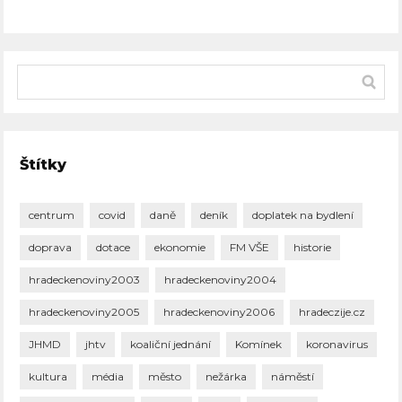
Štítky
centrum
covid
daně
deník
doplatek na bydlení
doprava
dotace
ekonomie
FM VŠE
historie
hradeckenoviny2003
hradeckenoviny2004
hradeckenoviny2005
hradeckenoviny2006
hradeczije.cz
JHMD
jhtv
koaliční jednání
Komínek
koronavirus
kultura
média
město
nežárka
náměstí