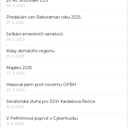
20 let Jihočeské ZZS
28. 5. 2025
Předávání cen Rekordman roku 2025
27. 5. 2025
Setkání emeritních senátorů
26. 5. 2025
Krásy domácího regionu
25. 5. 2025
Majáles 2025
23. 5. 2025
Hlasoval jsem proti novému OPBH
23. 5. 2025
Senátorská stuha pro SDH Kardašova Řečice
19. 5. 2025
V Pelhřimově poprvé v Cybertrucku
15. 5. 2025