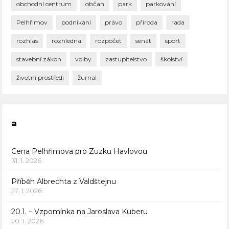
obchodní centrum
občan
park
parkování
Pelhřimov
podnikání
právo
příroda
rada
rozhlas
rozhledna
rozpočet
senát
sport
stavební zákon
volby
zastupitelstvo
školství
životní prostředí
žurnál
a
Cena Pelhřimova pro Zuzku Havlovou
31. 1. 2026
Příběh Albrechta z Valdštejnu
27. 1. 2026
20.1. – Vzpomínka na Jaroslava Kuberu
20. 1. 2026