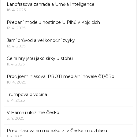
Landfrasova zahrada a Umělá Inteligence
16. 4. 2025
Předání modelu hostince U Plhů v Kojčicích
12. 4. 2025
Jarní průvod a velikonoční zvyky
12. 4. 2025
Celní hry jsou jako sirky u stohu
11. 4. 2025
Proč jsem hlasoval PROTI mediální novele ČT/ČRo
10. 4. 2025
Trumpova divočina
8. 4. 2025
V Hamru uklízíme Česko
5. 4. 2025
Před hlasováním na exkurzi v Českém rozhlasu
1. 4. 2025