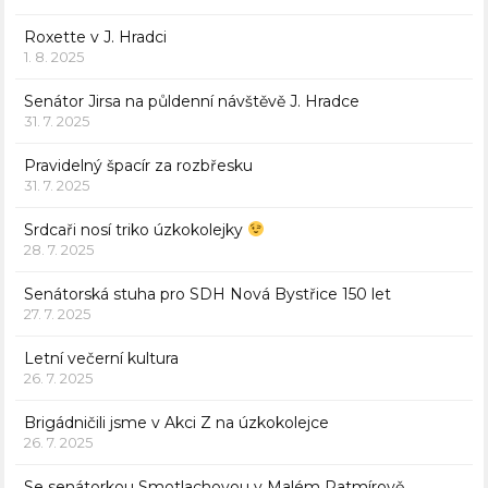
Roxette v J. Hradci
1. 8. 2025
Senátor Jirsa na půldenní návštěvě J. Hradce
31. 7. 2025
Pravidelný špacír za rozbřesku
31. 7. 2025
Srdcaři nosí triko úzkokolejky
28. 7. 2025
Senátorská stuha pro SDH Nová Bystřice 150 let
27. 7. 2025
Letní večerní kultura
26. 7. 2025
Brigádničili jsme v Akci Z na úzkokolejce
26. 7. 2025
Se senátorkou Smotlachovou v Malém Ratmírově