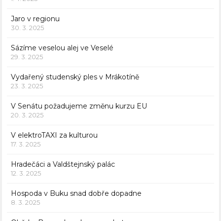
Jaro v regionu
30. 3. 2025
Sázíme veselou alej ve Veselé
29. 3. 2025
Vydařený studenský ples v Mrákotíně
23. 3. 2025
V Senátu požadujeme změnu kurzu EU
20. 3. 2025
V elektroTAXI za kulturou
17. 3. 2025
Hradečáci a Valdštejnský palác
12. 3. 2025
Hospoda v Buku snad dobře dopadne
8. 3. 2025