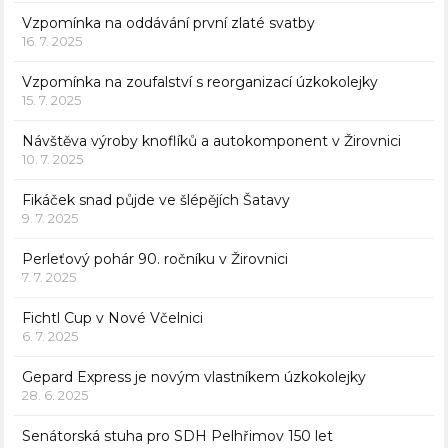
Vzpomínka na oddávání první zlaté svatby
16. 7. 2025
Vzpomínka na zoufalství s reorganizací úzkokolejky
15. 7. 2025
Návštěva výroby knoflíků a autokomponent v Žirovnici
10. 7. 2025
Fikáček snad půjde ve šlépějích Šatavy
9. 7. 2025
Perleťový pohár 90. ročníku v Žirovnici
7. 7. 2025
Fichtl Cup v Nové Včelnici
6. 7. 2025
Gepard Express je novým vlastníkem úzkokolejky
28. 6. 2025
Senátorská stuha pro SDH Pelhřimov 150 let