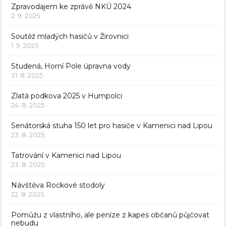
Zpravodajem ke zprávě NKÚ 2024
2. 9. 2025
Soutěž mladých hasičů v Žirovnici
1. 9. 2025
Studená, Horní Pole úpravna vody
31. 8. 2025
Zlatá podkova 2025 v Humpolci
24. 8. 2025
Senátorská stuha 150 let pro hasiče v Kamenici nad Lipou
23. 8. 2025
Tatrování v Kamenici nad Lipou
23. 8. 2025
Návštěva Rockové stodoly
22. 8. 2025
Pomůžu z vlastního, ale peníze z kapes občanů půjčovat
nebudu