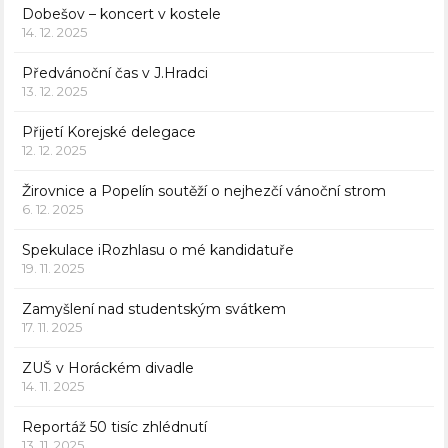
Dobešov – koncert v kostele
14. 12. 2025
Předvánoční čas v J.Hradci
13. 12. 2025
Přijetí Korejské delegace
12. 12. 2025
Žirovnice a Popelín soutěží o nejhezčí vánoční strom
6. 12. 2025
Spekulace iRozhlasu o mé kandidatuře
19. 11. 2025
Zamyšlení nad studentským svátkem
17. 11. 2025
ZUŠ v Horáckém divadle
14. 11. 2025
Reportáž 50 tisíc zhlédnutí
13. 11. 2025