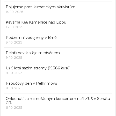
Bojujeme proti klimatickým aktivistům
14. 10. 2025
Kavárna K66 Kamenice nad Lipou
13. 10. 2025
Podzemní vodojemy v Brně
9. 10. 2025
Pelhřimovsko žije medvědem
9. 10. 2025
Už 5 letá sázím stromy (15.386 kusů)
8. 10. 2025
Papučový den v Pelhřimově
8. 10. 2025
Ohlednutí za mimořádným koncertem naší ZUŠ v Senátu
ČR.
6. 10. 2025