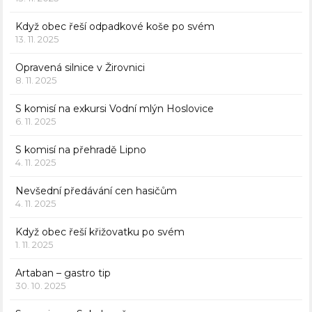
Když obec řeší odpadkové koše po svém
13. 11. 2025
Opravená silnice v Žirovnici
8. 11. 2025
S komisí na exkursi Vodní mlýn Hoslovice
6. 11. 2025
S komisí na přehradě Lipno
4. 11. 2025
Nevšední předávání cen hasičům
4. 11. 2025
Když obec řeší křižovatku po svém
1. 11. 2025
Artaban – gastro tip
30. 10. 2025