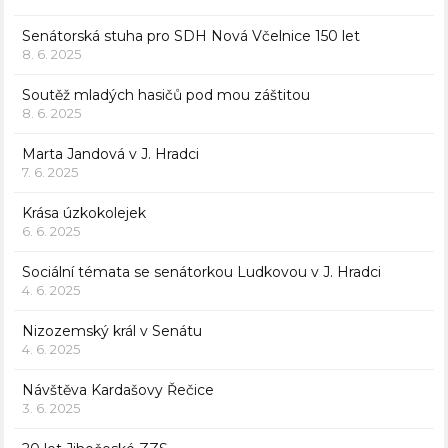
Senátorská stuha pro SDH Nová Včelnice 150 let
8. 6. 2025
Soutěž mladých hasičů pod mou záštitou
8. 6. 2025
Marta Jandová v J. Hradci
7. 6. 2025
Krása úzkokolejek
6. 6. 2025
Sociální témata se senátorkou Ludkovou v J. Hradci
4. 6. 2025
Nizozemský král v Senátu
4. 6. 2025
Návštěva Kardašovy Řečice
3. 6. 2025