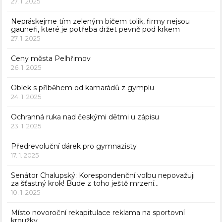
27. 1. 2025
Nepráskejme tím zeleným bičem tolik, firmy nejsou
gauneři, které je potřeba držet pevně pod krkem
27. 1. 2025
Ceny města Pelhřimov
26. 1. 2025
Oblek s příběhem od kamarádů z gymplu
24. 1. 2025
Ochranná ruka nad českými dětmi u zápisu
23. 1. 2025
Předrevoluční dárek pro gymnazisty
17. 1. 2025
Senátor Chalupský: Korespondenční volbu nepovažuji
za šťastný krok! Bude z toho ještě mrzení…
10. 1. 2025
Místo novoroční rekapitulace reklama na sportovní
kroužky