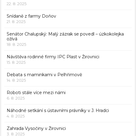
22. 8. 2025
Snídaně z farmy Doňov
21. 8. 2025
Senátor Chalupský: Malý zázrak se povedl – úzkokolejka
ožívá
18. 8. 2025
Návštěva rodinné firmy IPC Plast v Žirovnici
15. 8. 2025
Debata s maminkami v Pelhřimově
14. 8. 2025
Roboti stále více mezi námi
6. 8. 2025
Náhodné setkání s ústavními právníky v J. Hradci
4. 8. 2025
Zahrada Vysočiny v Žirovnici
3. 8. 2025