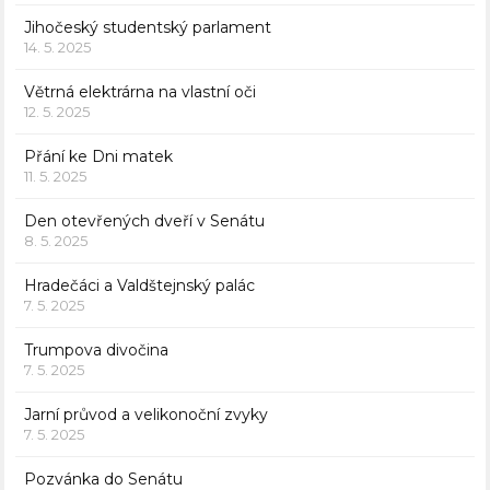
Jihočeský studentský parlament
14. 5. 2025
Větrná elektrárna na vlastní oči
12. 5. 2025
Přání ke Dni matek
11. 5. 2025
Den otevřených dveří v Senátu
8. 5. 2025
Hradečáci a Valdštejnský palác
7. 5. 2025
Trumpova divočina
7. 5. 2025
Jarní průvod a velikonoční zvyky
7. 5. 2025
Pozvánka do Senátu