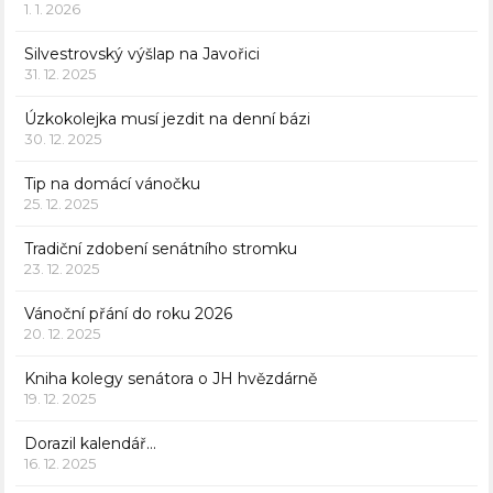
1. 1. 2026
Silvestrovský výšlap na Javořici
31. 12. 2025
Úzkokolejka musí jezdit na denní bázi
30. 12. 2025
Tip na domácí vánočku
25. 12. 2025
Tradiční zdobení senátního stromku
23. 12. 2025
Vánoční přání do roku 2026
20. 12. 2025
Kniha kolegy senátora o JH hvězdárně
19. 12. 2025
Dorazil kalendář…
16. 12. 2025