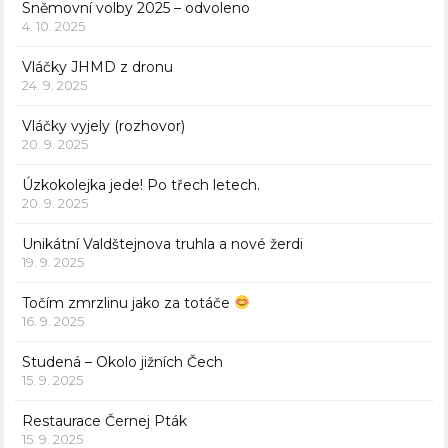
Sněmovní volby 2025 – odvoleno
4. 10. 2025
Vláčky JHMD z dronu
24. 9. 2025
Vláčky vyjely (rozhovor)
20. 9. 2025
Úzkokolejka jede! Po třech letech.
20. 9. 2025
Unikátní Valdštejnova truhla a nové žerdi
19. 9. 2025
Točím zmrzlinu jako za totáče
16. 9. 2025
Studená – Okolo jižních Čech
15. 9. 2025
Restaurace Černej Pták
15. 9. 2025