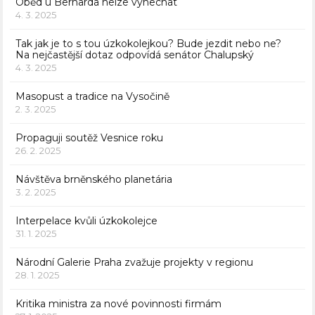
Oběd u Bernarda nelze vynechat
4. 3. 2025
Tak jak je to s tou úzkokolejkou? Bude jezdit nebo ne?
Na nejčastější dotaz odpovídá senátor Chalupský
4. 3. 2025
Masopust a tradice na Vysočině
2. 3. 2025
Propaguji soutěž Vesnice roku
26. 2. 2025
Návštěva brněnského planetária
3. 2. 2025
Interpelace kvůli úzkokolejce
31. 1. 2025
Národní Galerie Praha zvažuje projekty v regionu
28. 1. 2025
Kritika ministra za nové povinnosti firmám