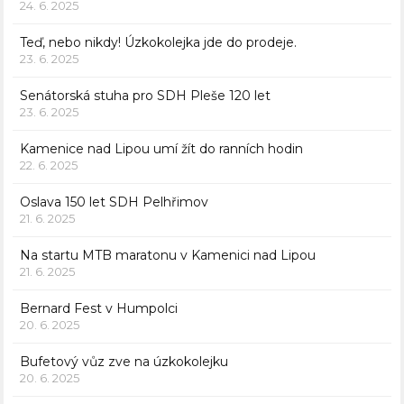
24. 6. 2025
Teď, nebo nikdy! Úzkokolejka jde do prodeje.
23. 6. 2025
Senátorská stuha pro SDH Pleše 120 let
23. 6. 2025
Kamenice nad Lipou umí žít do ranních hodin
22. 6. 2025
Oslava 150 let SDH Pelhřimov
21. 6. 2025
Na startu MTB maratonu v Kamenici nad Lipou
21. 6. 2025
Bernard Fest v Humpolci
20. 6. 2025
Bufetový vůz zve na úzkokolejku
20. 6. 2025