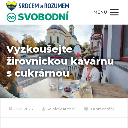
MENU
Vyzkoušejte
žirovnickou kavárnu
s cukrárnou
23.10. 2023
Kolektiv Autorů
0 Komentářů