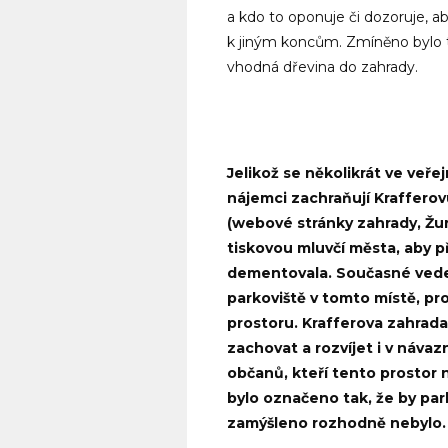
a kdo to oponuje či dozoruje, 
k jiným koncům. Zmíněno bylo t
vhodná dřevina do zahrady.
Jelikož se několikrát ve veře
nájemci zachraňují Kraffero
(webové stránky zahrady, Žurn
tiskovou mluvčí města, aby př
dementovala. Současné vede
parkoviště v tomto místě, pr
prostoru. Krafferova zahrada
zachovat a rozvíjet i v náva
občanů, kteří tento prostor n
bylo označeno tak, že by par
zamýšleno rozhodně nebylo.