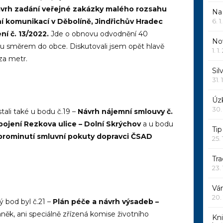
vrh zadání veřejné zakázky malého rozsahu
Na
 komunikací v Děbolíně, Jindřichův Hradec
6. 
í č. 13/2022.
Jde o obnovu odvodnění 40
Nov
 směrem do obce. Diskutovali jsem opět hlavě
1. 1
za metr.
Sil
31. 
Úzk
30.
ali také u bodu č.19 –
Návrh nájemní smlouvy č.
pojení Rezkova ulice – Dolní Skrýchov
a u bodu
Ti
prominutí smluvní pokuty dopravci ČSAD
25.
Tr
23.
Vá
20.
ý bod byl č.21 –
Plán péče a návrh výsadeb –
aněk, ani speciálně zřízená komise životního
Kn