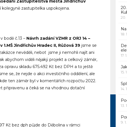
asedání Zastupitelstva města Jindřichův
20.
í kolegyně zastupitelka uspokojena.
Ku
20.
Na
18.
 v bodě č.13 –
Návrh zadání VZMR z ORJ 14 –
v 1.MŠ Jindřichův Hradec II, Růžová 39
jsme se
De
ele
 zakázce nevěděli, neboť jsme ji nemohli najít ani
17. 
ak abychom viděli nějaký projekt a celkový záměr,
a opravu skladu 675.492 Kč bez DPH a to ještě
Jak
15. 
jsme se, že nejde o akci investičního oddělení, ale
í, kde ten záměr byl v komentářích rozpočtu 2022.
Spl
 let připravenu a čeká se na vhodnou dotační
14. 
Po
13. 
Po
9. 
97 Kč bez dph půjde do Děbolina v rámci