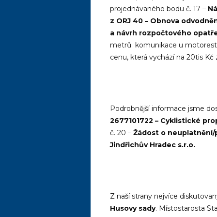
projednávaného bodu č. 17 –
Ná
z ORJ 40 – Obnova odvodnění
a návrh rozpočtového opatřen
metrů komunikace u motorestu
cenu, která vychází na 20tis Kč 
Podrobnější informace jsme dost
2677101722 – Cyklistické pro
č. 20 –
Žádost o neuplatnění/
Jindřichův Hradec s.r.o.
Z naší strany nejvíce diskutovan
Husovy sady
. Místostarosta St