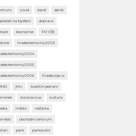
entrum
covid
daně
deník
oplatek na bydlení
doprava
otace
ekonomie
FM VŠE
storie
hradeckenoviny2003
radeckenoviny2004
radeckenoviny2005
radeckenoviny2006
hradeczije.cz
HMD
jhtv
koaliční jednání
omínek
koronavirus
kultura
édia
město
nežárka
áměstí
obchodní centrum
bčan
park
parkování