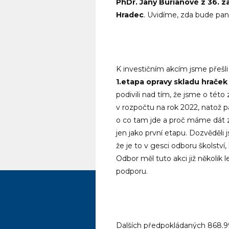
PhDr. Jany Burianové z 36. z
Hradec
. Uvidíme, zda bude pan
K investičním akcím jsme přešli
1.etapa opravy skladu hraček 
podivili nad tím, že jsme o této
v rozpočtu na rok 2022, natož p
o co tam jde a proč máme dát z
jen jako první etapu. Dozvěděli 
že je to v gesci odboru školstv
Odbor měl tuto akci již několik
podporu.
Dalších předpokládaných 868.9