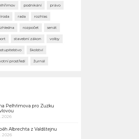
elhřimov
podnikání
právo
říroda
rada
rozhlas
ozhledna
rozpočet
senát
port
stavební zákon
volby
stupitelstvo
školství
votní prostředí
žurnál
na Pelhřimova pro Zuzku
vlovou
1. 2026
běh Albrechta z Valdštejnu
 1. 2026