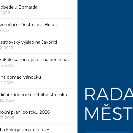
 obědě u Bernarda
1. 2026
oroční ohňostroj v J. Hradci
. 2026
vestrovský výšlap na Javořici
12. 2025
okolejka musí jezdit na denní bázi
 12. 2025
p na domácí vánočku
 12. 2025
adiční zdobení senátního stromku
 12. 2025
noční přání do roku 2026
 12. 2025
iha kolegy senátora o JH