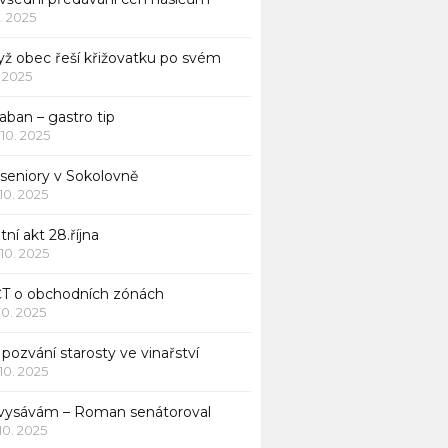
1. 2025
yž obec řeší křižovatku po svém
1. 2025
aban – gastro tip
 10. 2025
 seniory v Sokolovně
 10. 2025
tní akt 28.října
 10. 2025
ČT o obchodních zónách
 10. 2025
pozvání starosty ve vinařství
 10. 2025
 vysávám – Roman senátoroval
 10. 2025