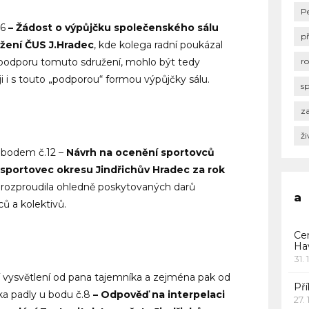
P
.6
– Žádost o výpůjčku společenského sálu
p
užení ČUS J.Hradec
, kde kolega radní poukázal
ní podporu tomuto sdružení, mohlo být tedy
r
ji i s touto „podporou“ formou výpůjčky sálu.
s
za
ži
s bodem č.12 –
Návrh na ocenění sportovců
 sportovec okresu Jindřichův Hradec za rok
ce rozproudila ohledně poskytovaných darů
a
ů a kolektivů.
Ce
Ha
31. 
 vysvětlení od pana tajemníka a zejména pak od
Pří
a padly u bodu č.8
– Odpověď na interpelaci
27.