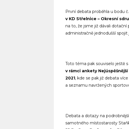
První debata proběhla u bodu č
v KD Střelnice – Okresní sdr
na to, že jsme již dávali dotač
administračně jednodušší spojit 
Toto téma pak souviselo ještě 
v rámci ankety Nejúspěšnější
2021
, kde se pak již debata ví
a seznamu navržených sportovc
Debata a dotazy na podrobnější
samotného místostarosty Staňk