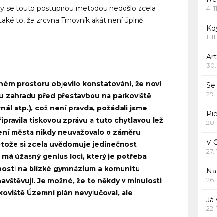
aby se touto postupnou metodou nedošlo zcela
4. 1
aké to, že zrovna Trnovník akát není úplně
Kd
1. 1
Art
30.
jném prostoru objevilo konstatování, že noví
Se
29.
vu zahradu před přestavbou na parkoviště
ál atp.), což není pravda, požádali jsme
Pie
ipravila tiskovou zprávu a tuto chytlavou lež
28.
ní města nikdy neuvažovalo o záměru
V 
otože si zcela uvědomuje jedinečnost
27.
 má úžasný genius loci, který je potřeba
znosti na blízké gymnázium a komunitu
Na 
26.
avštěvují. Je možné, že to někdy v minulosti
koviště Územní plán nevylučoval, ale
Já
22.