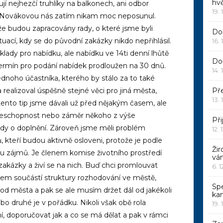
hv
jí nejhezčí truhlíky na balkonech, ani odbor
19. 
ng. Novákovou nás zatím nikam moc neposunul.
že budou zapracovány rady, o které jsme byli
Dor
tuací, kdy se do původní zakázky nikdo nepřihlásil.
16. 
lady pro nabídku, ale nabídku ve 14ti denní lhůtě
Do
 termín pro podání nabídek prodloužen na 30 dnů.
14. 
ednoho účastníka, kterého by stálo za to také
 realizoval úspěšně stejné věci pro jiná města,
Pře
13. 
 tento tip jsme dávali už před nějakým časem, ale
 Neschopnost nebo záměr někoho z výše
Při
dy o doplnění. Zároveň jsme měli problém
12. 
 kteří budou aktivně osloveni, protože je podle
Žir
u zájmů. Je členem komise životního prostředí
vá
zakázky a živí se na nich. Buď chci promlouvat
6. 
sem součástí struktury rozhodování ve městě,
Sp
 od města a pak se ale musím držet dál od jakékoli
ka
o druhé je v pořádku. Nikoli však obě rola
19. 
, doporučovat jak a co se má dělat a pak v rámci