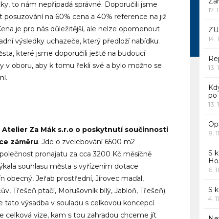
Za
ky, to nám nepřipadá správné. Doporučili jsme
17. 
it posuzování na 60% cena a 40% reference na již
na je pro nás důležitější, ale nelze opomenout
ZU
14. 
vadní výsledky uchazeče, který předloží nabídku.
sta, které jsme doporučili ještě na budoucí
Rep
ky v oboru, aby k tomu řekli své a bylo možno se
13. 
ní.
Kd
po
13. 
Opr
Atelier Za Mák s.r.o o poskytnutí součinnosti
8. 1
zace záměru
. Jde o zvelebování 6500 m2
S k
společnost pronajatu za cca 3200 Kč měsíčně
Ho
týkala souhlasu města s vyřízením dotace
6. 1
n obecný, Jeřab prostřední, Jírovec maďal,
S 
v, Třešeň ptačí, Morušovník bílý, Jabloň, Třešeň).
4. 1
je tato výsadba v souladu s celkovou koncepcí
 je celková vize, kam s tou zahradou chceme jít
Ne