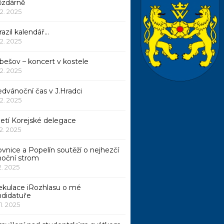
ězdárně
12. 2025
azil kalendář…
12. 2025
bešov – koncert v kostele
12. 2025
dvánoční čas v J.Hradci
12. 2025
jetí Korejské delegace
12. 2025
ovnice a Popelín soutěží o nejhezčí
noční strom
12. 2025
ekulace iRozhlasu o mé
ndidatuře
11. 2025