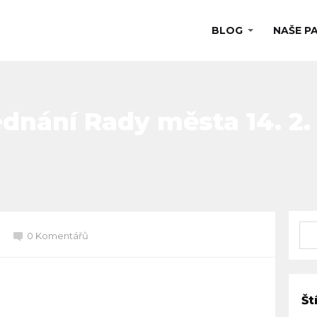
BLOG
NAŠE P
dnání Rady města 14. 2.
0 Komentářů
Št