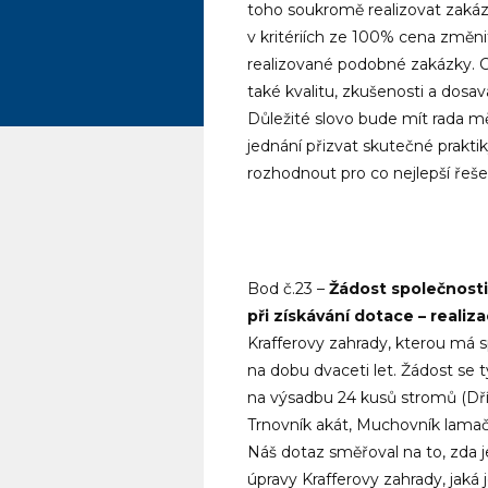
toho soukromě realizovat zakáz
v kritériích ze 100% cena změn
realizované podobné zakázky. Ce
také kvalitu, zkušenosti a dosa
Důležité slovo bude mít rada mě
jednání přizvat skutečné prakti
rozhodnout pro co nejlepší řeše
Bod č.23 –
Žádost společnosti 
při získávání dotace – reali
Krafferovy zahrady, kterou má 
na dobu dvaceti let. Žádost se 
na výsadbu 24 kusů stromů (Dří
Trnovník akát, Muchovník lamačů
Náš dotaz směřoval na to, zda 
úpravy Krafferovy zahrady, jaká