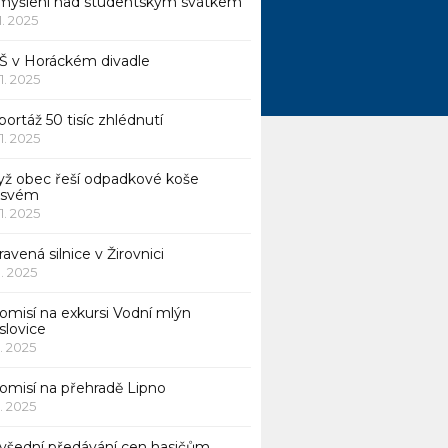
myšlení nad studentským svátkem
11. 2025
Š v Horáckém divadle
11. 2025
ortáž 50 tisíc zhlédnutí
11. 2025
yž obec řeší odpadkové koše
 svém
11. 2025
avená silnice v Žirovnici
1. 2025
omisí na exkursi Vodní mlýn
slovice
1. 2025
komisí na přehradě Lipno
1. 2025
všední předávání cen hasičům