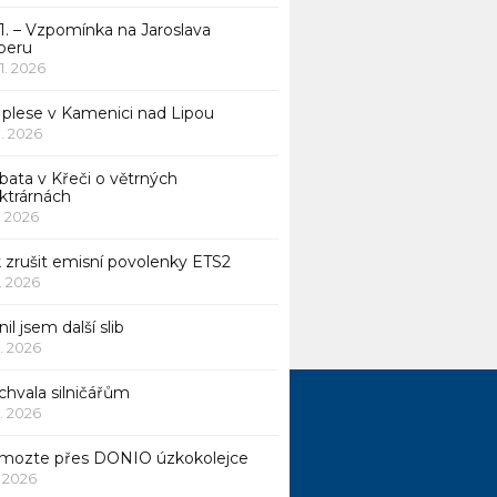
1. – Vzpomínka na Jaroslava
beru
 1. 2026
 plese v Kamenici nad Lipou
 1. 2026
bata v Křeči o větrných
ktrárnách
1. 2026
 zrušit emisní povolenky ETS2
1. 2026
nil jsem další slib
1. 2026
chvala silničářům
1. 2026
mozte přes DONIO úzkokolejce
1. 2026