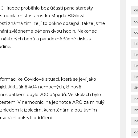
 J.Hradec proběhlo bez účasti pana starosty
c
toupila místostarostka Magda Blížilová,
d
tí známá tím, že jí to pěkně odsejpá, takže jsme
jednání zvládneme během dvou hodin. Nakonec
d
 některých bodů a paradoxně žádné diskusi
hi
odině.
h
h
h
formaci ke Covidové situaci, která se jeví jako
pující. Aktuálně 404 nemocných, 8 nově
J
ání s pátkem ubylo 200 případů. Ve školách bylo
K
m testem. V nemocnici na jednotce ARO za minulý
 Vzhledem k izolacím, karanténám a pozitivním
m
sonální pokrytí oddělení.
n
o