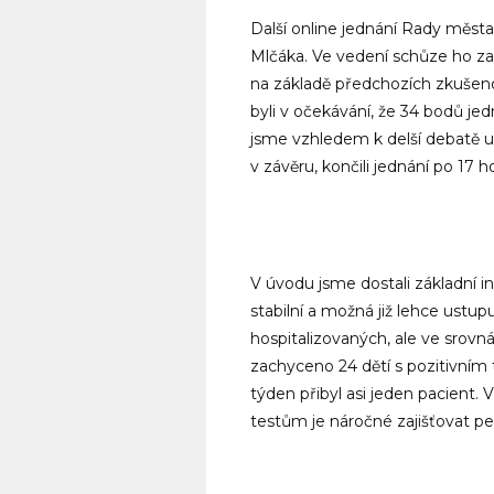
Další online jednání Rady města
Mlčáka. Ve vedení schůze ho zas
na základě předchozích zkušenos
byli v očekávání, že 34 bodů 
jsme vzhledem k delší debatě u
v závěru, končili jednání po 17 h
V úvodu jsme dostali základní in
stabilní a možná již lehce ustu
hospitalizovaných, ale ve srovn
zachyceno 24 dětí s pozitivní
týden přibyl asi jeden pacient.
testům je náročné zajišťovat per