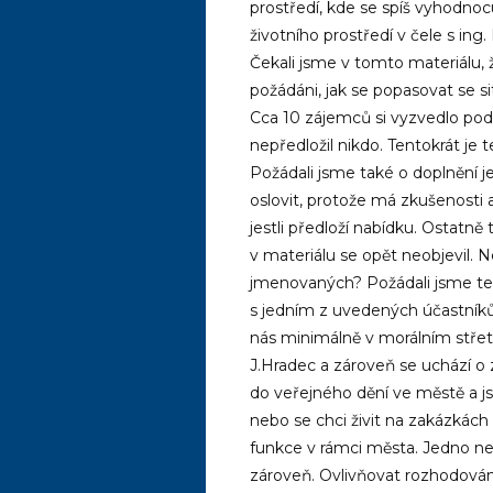
prostředí, kde se spíš vyhodnocu
životního prostředí v čele s i
Čekali jsme v tomto materiálu, 
požádáni, jak se popasovat se si
Cca 10 zájemců si vyzvedlo podk
nepředložil nikdo. Tentokrát je
Požádali jsme také o doplnění j
oslovit, protože má zkušenosti a
jestli předloží nabídku. Ostatně
v materiálu se opět neobjevil.
jmenovaných? Požádali jsme te
s jedním z uvedených účastníků,
nás minimálně v morálním střet
J.Hradec a zároveň se uchází o 
do veřejného dění ve městě a j
nebo se chci živit na zakázkách
funkce v rámci města. Jedno neb
zároveň. Ovlivňovat rozhodování