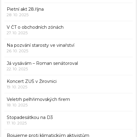
Pietní akt 28.října
28. 10. 2025
V ČT o obchodních zónách
27. 10. 2025
Na pozvání starosty ve vinařství
26. 10. 2025
Já vysávám – Roman senátoroval
22. 10. 2025
Koncert ZUŠ v Žirovnici
19. 10. 2025
Veletrh pelhřimovských firem
18. 10. 2025
Stopadesátkou na D3
17. 10. 2025
Bojujeme proti klimatickým aktivistům