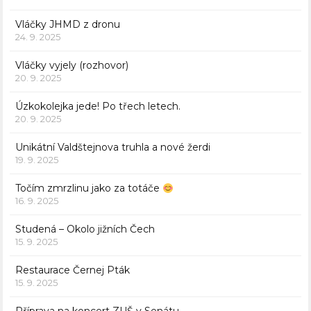
Vláčky JHMD z dronu
24. 9. 2025
Vláčky vyjely (rozhovor)
20. 9. 2025
Úzkokolejka jede! Po třech letech.
20. 9. 2025
Unikátní Valdštejnova truhla a nové žerdi
19. 9. 2025
Točím zmrzlinu jako za totáče
16. 9. 2025
Studená – Okolo jižních Čech
15. 9. 2025
Restaurace Černej Pták
15. 9. 2025