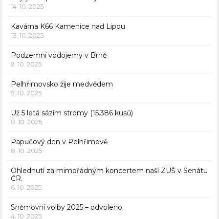
14. 10. 2025
Kavárna K66 Kamenice nad Lipou
13. 10. 2025
Podzemní vodojemy v Brně
9. 10. 2025
Pelhřimovsko žije medvědem
9. 10. 2025
Už 5 letá sázím stromy (15.386 kusů)
8. 10. 2025
Papučový den v Pelhřimově
8. 10. 2025
Ohlednutí za mimořádným koncertem naší ZUŠ v Senátu
ČR.
6. 10. 2025
Sněmovní volby 2025 – odvoleno
4. 10. 2025