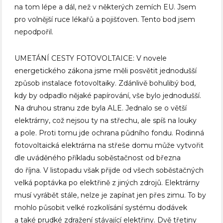
na tom lépe a dál, než v některých zemích EU. Jsem
pro volnější ruce lékařů a pojišťoven. Tento bod jsem
nepodpořil.
UMETÁNÍ CESTY FOTOVOLTAICE: V novele
energetického zákona jsme měli posvětit jednodušší
způsob instalace fotovoltaiky. Zdánlivě bohulibý bod,
kdy by odpadlo nějaké papírování, vše bylo jednodušší.
Na druhou stranu zde byla ALE. Jednalo se o větší
elektrárny, což nejsou ty na střechu, ale spíš na louky
a pole. Proti tomu jde ochrana půdního fondu. Rodinná
fotovoltaická elektrárna na střeše domu může vytvořit
dle uváděného příkladu soběstačnost od března
do října. V listopadu však přijde od všech soběstačných
velká poptávka po elektřině z jiných zdrojů. Elektrárny
musí vyrábět stále, nelze je zapínat jen přes zimu. To by
mohlo působit velké rozkolísání systému dodávek
a také prudké zdražení stávající elektřiny. Dvě třetiny