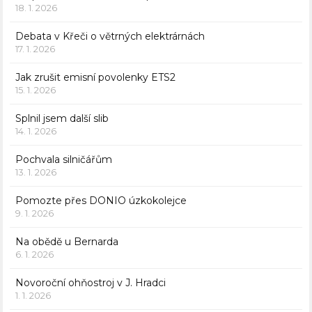
18. 1. 2026
Debata v Křeči o větrných elektrárnách
17. 1. 2026
Jak zrušit emisní povolenky ETS2
15. 1. 2026
Splnil jsem další slib
14. 1. 2026
Pochvala silničářům
13. 1. 2026
Pomozte přes DONIO úzkokolejce
9. 1. 2026
Na obědě u Bernarda
6. 1. 2026
Novoroční ohňostroj v J. Hradci
1. 1. 2026