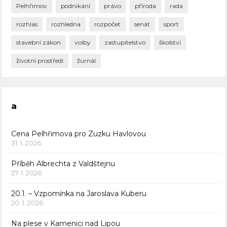
Pelhřimov
podnikání
právo
příroda
rada
rozhlas
rozhledna
rozpočet
senát
sport
stavební zákon
volby
zastupitelstvo
školství
životní prostředí
žurnál
a
Cena Pelhřimova pro Zuzku Havlovou
31. 1. 2026
Příběh Albrechta z Valdštejnu
27. 1. 2026
20.1. – Vzpomínka na Jaroslava Kuberu
20. 1. 2026
Na plese v Kamenici nad Lipou