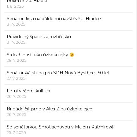
Roxette v J. Hradci
1. 8. 2025
Senátor Jirsa na půldenní návštěvě J. Hradce
31. 7. 2025
Pravidelný špacír za rozbřesku
31. 7. 2025
Srdcaři nosí triko úzkokolejky
28. 7. 2025
Senátorská stuha pro SDH Nová Bystřice 150 let
27. 7. 2025
Letní večerní kultura
26. 7. 2025
Brigádničili jsme v Akci Z na úzkokolejce
26. 7. 2025
Se senátorkou Smotlachovou v Malém Ratmírově
25. 7. 2025