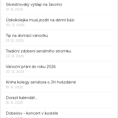
Silvestrovský výšlap na Javořici
31. 12. 2025
Úzkokolejka musí jezdit na denní bázi
30. 12. 2025
Tip na domácí vánočku
25. 12. 2025
Tradiční zdobení senátního stromku
23. 12. 2025
Vánoční přání do roku 2026
20. 12. 2025
Kniha kolegy senátora o JH hvězdárně
19. 12. 2025
Dorazil kalendář…
16. 12. 2025
Dobešov – koncert v kostele