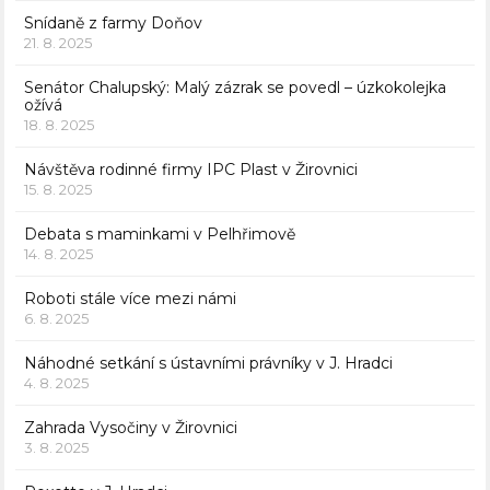
Snídaně z farmy Doňov
21. 8. 2025
Senátor Chalupský: Malý zázrak se povedl – úzkokolejka
ožívá
18. 8. 2025
Návštěva rodinné firmy IPC Plast v Žirovnici
15. 8. 2025
Debata s maminkami v Pelhřimově
14. 8. 2025
Roboti stále více mezi námi
6. 8. 2025
Náhodné setkání s ústavními právníky v J. Hradci
4. 8. 2025
Zahrada Vysočiny v Žirovnici
3. 8. 2025