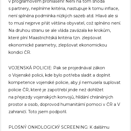
v programovém prohlášení! Není na tom shoda
s partnery, neplníme kritéria, nastupuje k tomu inflace,
není splněna podmínka nízkých sazeb atd. Hlavě ale si
to musí nejprve přát většina obyvatel, což splněno není.
Na druhou stranu se ale vláda zavázala ke krokům,
které plní Maastrichtská kritéria tzn. zlepšovat
ekonomické parametry, zlepšovat ekonomickou
kondici ČR.
VOJENSKÁ POLICIE: Pak se projednával zákon
o Vojenské policii, kde bylo potřeba sladit a doplnit
kompetence vojenské policie, aby jí nemusela suplovat
policie ČR, které je zapotřebí jinde než dohlížet
na přejezdy vojenských konvojů, hlídání chráněných
prostor a osob, doprovod humanitární pomoci v ČR a V
zahraničí. Toto jsem podpořil.
PLOŠNÝ ONKOLOGICKÝ SCREENING: K dalšímu