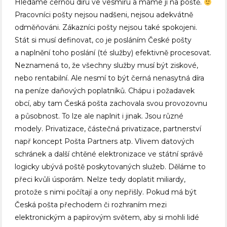
Hledáme černou díru ve vesmíru a máme ji na poště.
Pracovníci pošty nejsou nadšeni, nejsou adekvátně
odměňováni. Zákazníci pošty nejsou také spokojeni.
Stát si musí definovat, co je posláním České pošty
a naplnění toho poslání (té služby) efektivně procesovat.
Neznamená to, že všechny služby musí být ziskové,
nebo rentabilní. Ale nesmí to být černá nenasytná díra
na peníze daňových poplatníků. Chápu i požadavek
obcí, aby tam Česká pošta zachovala svou provozovnu
a působnost. To lze ale naplnit i jinak. Jsou různé
modely. Privatizace, částečná privatizace, partnerství
např koncept Pošta Partners atp. Vlivem datových
schránek a další chtěné elektronizace ve státní správě
logicky ubývá poště poskytovaných služeb. Děláme to
přeci kvůli úsporám. Nelze tedy doplatit miliardy,
protože s nimi počítají a ony nepřišly. Pokud má být
Česká pošta přechodem či rozhraním mezi
elektronickým a papírovým světem, aby si mohli lidé