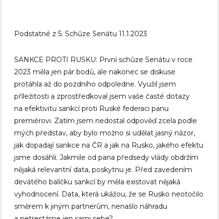
Podstatné z 5. Schůze Senátu 11.1.2023
SANKCE PROTI RUSKU: První schůze Senátu v roce
2023 měla jen pár bodů, ale nakonec se diskuse
protáhla až do pozdního odpoledne. Využil jsem
příležitosti a zprostředkoval jsem vaše časté dotazy
na efektivitu sankcí proti Ruské federaci panu
premiérovi. Zatím jsem nedostal odpověď zcela podle
mých představ, aby bylo možno si udělat jasný názor,
jak dopadají sankce na ČR a jak na Rusko, jakého efektu
jsme dosáhli. Jakmile od pana předsedy vlády obdržím
nějaká relevantní data, poskytnu je. Před zavedením
devátého balíčku sankcí by měla existovat nějaká
vyhodnocení. Data, která ukážou, že se Rusko neotočilo
směrem k jiným partnerům, nenašlo náhradu
a netrestáme jen sami sebe?