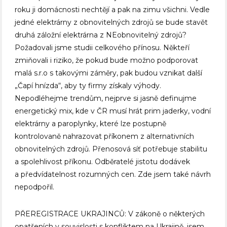
roku ji domácnosti nechtějí a pak na zimu všichni. Vedle
jedné elektrárny z obnovitelných zdrojů se bude stavět
druhá záložní elektrárna z NEobnovitelný zdrojů?
Požadovali jsme studii celkového přínosu. Někteří
zmiňovali i riziko, že pokud bude možno podporovat
malá s.r.o s takovými záměry, pak budou vznikat další
„Čapí hnízda“, aby ty firmy získaly výhody.
Nepodléhejme trendům, nejprve si jasně definujme
energetický mix, kde v ČR musí hrát prim jaderky, vodní
elektrárny a paroplynky, které lze postupně
kontrolovaně nahrazovat příkonem z alternativních
obnovitelných zdrojů. Přenosová síť potřebuje stabilitu
a spolehlivost příkonu. Odběratelé jistotu dodávek
a předvídatelnost rozumných cen. Zde jsem také návrh
nepodpořil.
PŘEREGISTRACE UKRAJINCŮ: V zákoně o některých
opatřeních v souvislosti s konfliktem na Ukrajině, jsem