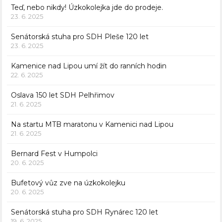
Teď, nebo nikdy! Úzkokolejka jde do prodeje.
23. 6. 2025
Senátorská stuha pro SDH Pleše 120 let
23. 6. 2025
Kamenice nad Lipou umí žít do ranních hodin
22. 6. 2025
Oslava 150 let SDH Pelhřimov
21. 6. 2025
Na startu MTB maratonu v Kamenici nad Lipou
21. 6. 2025
Bernard Fest v Humpolci
20. 6. 2025
Bufetový vůz zve na úzkokolejku
20. 6. 2025
Senátorská stuha pro SDH Rynárec 120 let
19. 6. 2025