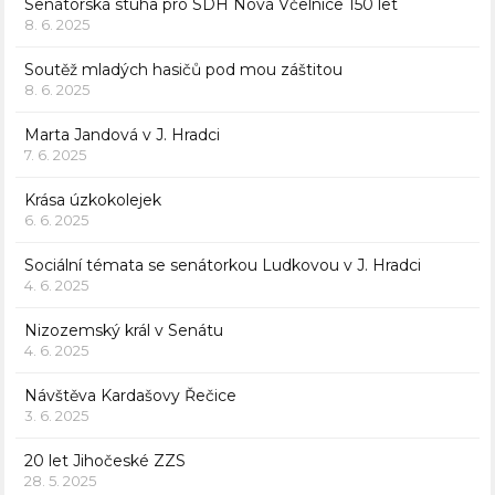
Senátorská stuha pro SDH Nová Včelnice 150 let
8. 6. 2025
Soutěž mladých hasičů pod mou záštitou
8. 6. 2025
Marta Jandová v J. Hradci
7. 6. 2025
Krása úzkokolejek
6. 6. 2025
Sociální témata se senátorkou Ludkovou v J. Hradci
4. 6. 2025
Nizozemský král v Senátu
4. 6. 2025
Návštěva Kardašovy Řečice
3. 6. 2025
20 let Jihočeské ZZS
28. 5. 2025