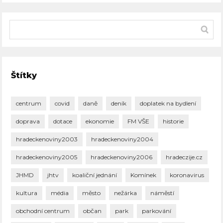
Štítky
centrum
covid
daně
deník
doplatek na bydlení
doprava
dotace
ekonomie
FM VŠE
historie
hradeckenoviny2003
hradeckenoviny2004
hradeckenoviny2005
hradeckenoviny2006
hradeczije.cz
JHMD
jhtv
koaliční jednání
Komínek
koronavirus
kultura
média
město
nežárka
náměstí
obchodní centrum
občan
park
parkování