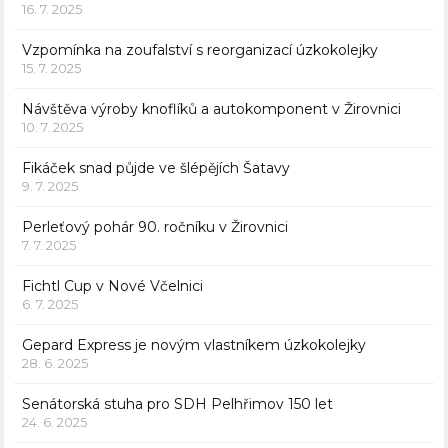
16. 7. 2025
Vzpomínka na zoufalství s reorganizací úzkokolejky
15. 7. 2025
Návštěva výroby knoflíků a autokomponent v Žirovnici
10. 7. 2025
Fikáček snad půjde ve šlépějích Šatavy
9. 7. 2025
Perleťový pohár 90. ročníku v Žirovnici
7. 7. 2025
Fichtl Cup v Nové Včelnici
6. 7. 2025
Gepard Express je novým vlastníkem úzkokolejky
28. 6. 2025
Senátorská stuha pro SDH Pelhřimov 150 let
24. 6. 2025