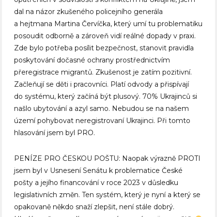
dal na názor zkušeného policejního generála
a hejtmana Martina Červíčka, který umí tu problematiku
posoudit odborně a zároveň vidí reálné dopady v praxi.
Zde bylo potřeba posílit bezpečnost, stanovit pravidla
poskytování dočasné ochrany prostřednictvím
přeregistrace migrantů. Zkušenost je zatím pozitivní.
Začleňují se děti i pracovníci. Platí odvody a přispívají
do systému, který začíná být plusový. 70% Ukrajinců si
našlo ubytování a azyl samo. Nebudou se na našem
území pohybovat neregistrovaní Ukrajinci. Při tomto
hlasování jsem byl PRO.
PENÍZE PRO ČESKOU POŠTU: Naopak výrazně PROTI
jsem byl v Usnesení Senátu k problematice České
pošty a jejího financování v roce 2023 v důsledku
legislativních změn. Ten systém, který je nyní a který se
opakovaně někdo snaží zlepšit, není stále dobrý.