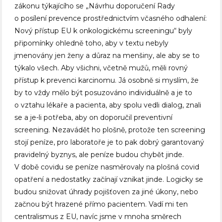
zákonu týkajícího se „Návrhu doporučení Rady
o posílení prevence prostřednictvím včasného odhalení:
Nový přístup EU k onkologickému screeningu“ byly
připomínky ohledně toho, aby v textu nebyly
jmenovány jen ženy a důraz na menšiny, ale aby se to
týkalo všech. Aby všichni, včetně mužů, měli rovný
přístup k prevenci karcinomu. Já osobně si myslím, že
by to vždy mělo být posuzováno individuálně a je to
o vztahu lékaře a pacienta, aby spolu vedli dialog, znali
se a je-li potřeba, aby on doporučil preventivní
screening. Nezavádět ho plošně, protože ten screening
stojí peníze, pro laboratoře je to pak dobrý garantovaný
pravidelný byznys, ale peníze budou chybět jinde.
V době covidu se peníze nasměrovaly na plošná covid
opatření a nedostatky začínají vznikat jinde. Logicky se
budou snižovat úhrady pojišťoven za jiné úkony, nebo
začnou být hrazené přímo pacientem. Vadí mi ten
centralismus z EU, navíc jsme v mnoha směrech