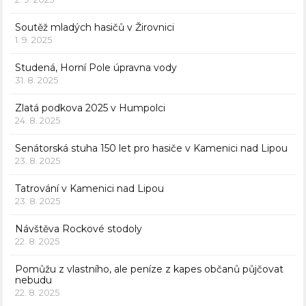
Soutěž mladých hasičů v Žirovnici
1. 9. 2025
Studená, Horní Pole úpravna vody
31. 8. 2025
Zlatá podkova 2025 v Humpolci
24. 8. 2025
Senátorská stuha 150 let pro hasiče v Kamenici nad Lipou
23. 8. 2025
Tatrování v Kamenici nad Lipou
23. 8. 2025
Návštěva Rockové stodoly
22. 8. 2025
Pomůžu z vlastního, ale peníze z kapes občanů půjčovat
nebudu
22. 8. 2025