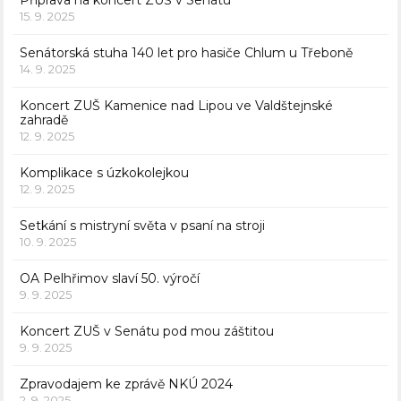
Příprava na koncert ZUŠ v Senátu
15. 9. 2025
Senátorská stuha 140 let pro hasiče Chlum u Třeboně
14. 9. 2025
Koncert ZUŠ Kamenice nad Lipou ve Valdštejnské
zahradě
12. 9. 2025
Komplikace s úzkokolejkou
12. 9. 2025
Setkání s mistryní světa v psaní na stroji
10. 9. 2025
OA Pelhřimov slaví 50. výročí
9. 9. 2025
Koncert ZUŠ v Senátu pod mou záštitou
9. 9. 2025
Zpravodajem ke zprávě NKÚ 2024
2. 9. 2025