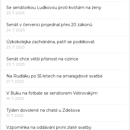
Se senátorkou Ludkovou proti kvótám na ženy
25. 7. 2025
Senát v červenci projednal přes 20 zákonů
24. 7. 2025
Úzkokolejka zachráněna, patří se poděkovat
23. 7. 2025
Senát chce větší přísnost na cizince
23. 7. 2025
Na Rudláku po 55 letech na smaragdové svatbě
21. 7. 2025
V Buku na fotbale se senátorem Větrovským
19. 7. 2025
Týden dovolené na chatě u Zdešova
17. 7. 2025
Vzpomínka na oddávání první zlaté svatby