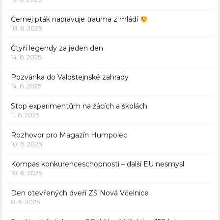
Černej pták napravuje trauma z mládí
18. 6. 2025
Čtyři legendy za jeden den
14. 6. 2025
Pozvánka do Valdštejnské zahrady
14. 6. 2025
Stop experimentům na žácích a školách
11. 6. 2025
Rozhovor pro Magazín Humpolec
10. 6. 2025
Kompas konkurenceschopnosti – další EU nesmysl
10. 6. 2025
Den otevřených dveří ZŠ Nová Včelnice
8. 6. 2025