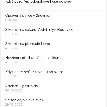
Když obec řeší odpadkové koše po svém
13. 11. 2025
Opravená silnice v Žirovnici
8. 11. 2025
S komisí na exkursi Vodní mlýn Hoslovice
6. 11. 2025
S komisí na přehradě Lipno
4. 11. 2025
Nevšední předávání cen hasičům
4. 11. 2025
Když obec řeší křižovatku po svém
1. 11. 2025
Artaban – gastro tip
30. 10. 2025
Se seniory v Sokolovně
29. 10. 2025