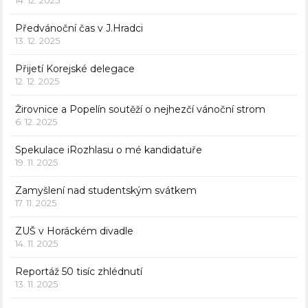
14. 12. 2025
Předvánoční čas v J.Hradci
13. 12. 2025
Přijetí Korejské delegace
12. 12. 2025
Žirovnice a Popelín soutěží o nejhezčí vánoční strom
6. 12. 2025
Spekulace iRozhlasu o mé kandidatuře
19. 11. 2025
Zamyšlení nad studentským svátkem
17. 11. 2025
ZUŠ v Horáckém divadle
14. 11. 2025
Reportáž 50 tisíc zhlédnutí
13. 11. 2025