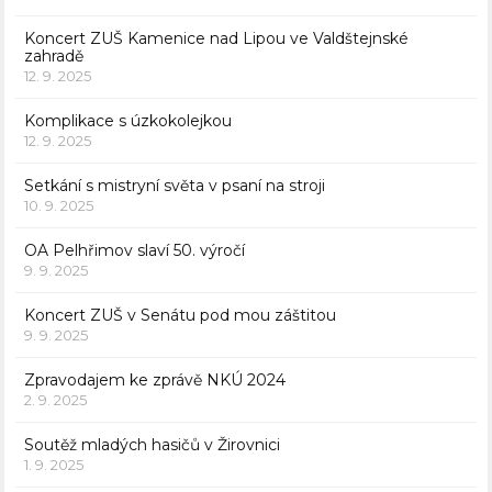
Koncert ZUŠ Kamenice nad Lipou ve Valdštejnské
zahradě
12. 9. 2025
Komplikace s úzkokolejkou
12. 9. 2025
Setkání s mistryní světa v psaní na stroji
10. 9. 2025
OA Pelhřimov slaví 50. výročí
9. 9. 2025
Koncert ZUŠ v Senátu pod mou záštitou
9. 9. 2025
Zpravodajem ke zprávě NKÚ 2024
2. 9. 2025
Soutěž mladých hasičů v Žirovnici
1. 9. 2025