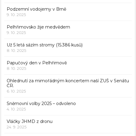
Podzemní vodojemy v Brně
9. 10. 2025
Pelhřimovsko žije medvědem
9. 10. 2025
Už 5 letá sázím stromy (15.386 kusů)
8. 10. 2025
Papučový den v Pelhřimově
8. 10. 2025
Ohlednutí za mimořádným koncertem naší ZUŠ v Senátu
ČR.
6. 10. 2025
Sněmovní volby 2025 – odvoleno
4. 10. 2025
Vláčky JHMD z dronu
24. 9. 2025