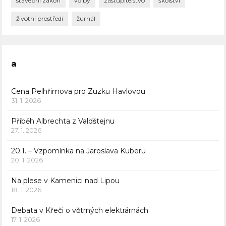
stavební zákon
volby
zastupitelstvo
školství
životní prostředí
žurnál
a
Cena Pelhřimova pro Zuzku Havlovou
31. 1. 2026
Příběh Albrechta z Valdštejnu
27. 1. 2026
20.1. – Vzpomínka na Jaroslava Kuberu
20. 1. 2026
Na plese v Kamenici nad Lipou
18. 1. 2026
Debata v Křeči o větrných elektrárnách
17. 1. 2026