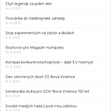
Čtyři legendy za jeden den
14. 6. 2025
Pozvánka do Valdštejnské zahrady
14. 6. 2025
Stop experimentům na žácích a školách
11. 6. 2025
Rozhovor pro Magazín Humpolec
10. 6. 2025
Kompas konkurenceschopnosti – další EU nesmysl
10. 6. 2025
Den otevřených dveří ZŠ Nová Včelnice
8. 6. 2025
Senátorská stuha pro SDH Nová Včelnice 150 let
8. 6. 2025
Soutěž mladých hasičů pod mou záštitou
8. 6. 2025