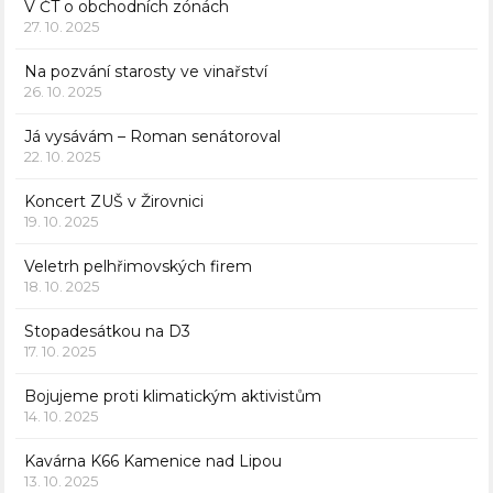
V ČT o obchodních zónách
27. 10. 2025
Na pozvání starosty ve vinařství
26. 10. 2025
Já vysávám – Roman senátoroval
22. 10. 2025
Koncert ZUŠ v Žirovnici
19. 10. 2025
Veletrh pelhřimovských firem
18. 10. 2025
Stopadesátkou na D3
17. 10. 2025
Bojujeme proti klimatickým aktivistům
14. 10. 2025
Kavárna K66 Kamenice nad Lipou
13. 10. 2025