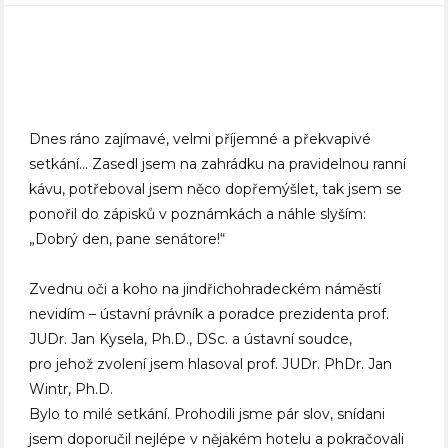
Dnes ráno zajímavé, velmi příjemné a překvapivé
setkání… Zasedl jsem na zahrádku na pravidelnou ranní
kávu, potřeboval jsem něco dopřemýšlet, tak jsem se
ponořil do zápisků v poznámkách a náhle slyším:
„Dobrý den, pane senátore!“
Zvednu oči a koho na jindřichohradeckém náměstí
nevidím – ústavní právník a poradce prezidenta prof.
JUDr. Jan Kysela, Ph.D., DSc. a ústavní soudce,
pro jehož zvolení jsem hlasoval prof. JUDr. PhDr. Jan
Wintr, Ph.D.
Bylo to milé setkání. Prohodili jsme pár slov, snídani
jsem doporučil nejlépe v nějakém hotelu a pokračovali