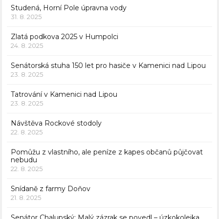
Studená, Horní Pole úpravna vody
31. 8. 2025
Zlatá podkova 2025 v Humpolci
24. 8. 2025
Senátorská stuha 150 let pro hasiče v Kamenici nad Lipou
23. 8. 2025
Tatrování v Kamenici nad Lipou
23. 8. 2025
Návštěva Rockové stodoly
22. 8. 2025
Pomůžu z vlastního, ale peníze z kapes občanů půjčovat
nebudu
22. 8. 2025
Snídaně z farmy Doňov
21. 8. 2025
Senátor Chalupský: Malý zázrak se povedl – úzkokolejka