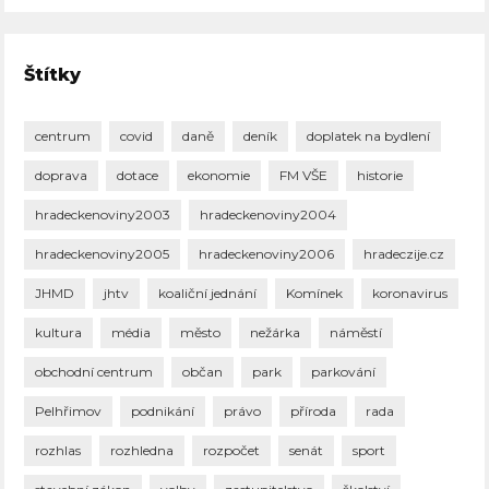
Štítky
centrum
covid
daně
deník
doplatek na bydlení
doprava
dotace
ekonomie
FM VŠE
historie
hradeckenoviny2003
hradeckenoviny2004
hradeckenoviny2005
hradeckenoviny2006
hradeczije.cz
JHMD
jhtv
koaliční jednání
Komínek
koronavirus
kultura
média
město
nežárka
náměstí
obchodní centrum
občan
park
parkování
Pelhřimov
podnikání
právo
příroda
rada
rozhlas
rozhledna
rozpočet
senát
sport