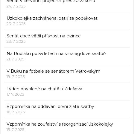
Senát v červenci projednal přes 20 zákonů
24. 7. 2025
Úzkokolejka zachráněna, patří se poděkovat
23. 7. 2025
Senát chce větší přísnost na cizince
23. 7. 2025
Na Rudláku po 55 letech na smaragdové svatbě
21. 7. 2025
V Buku na fotbale se senátorem Větrovským
19. 7. 2025
Týden dovolené na chatě u Zdešova
17. 7. 2025
Vzpomínka na oddávání první zlaté svatby
16. 7. 2025
Vzpomínka na zoufalství s reorganizací úzkokolejky
15. 7. 2025