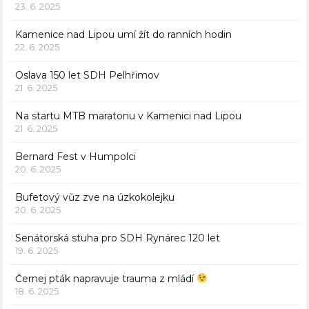
23. 6. 2025
Kamenice nad Lipou umí žít do ranních hodin
22. 6. 2025
Oslava 150 let SDH Pelhřimov
21. 6. 2025
Na startu MTB maratonu v Kamenici nad Lipou
21. 6. 2025
Bernard Fest v Humpolci
20. 6. 2025
Bufetový vůz zve na úzkokolejku
20. 6. 2025
Senátorská stuha pro SDH Rynárec 120 let
19. 6. 2025
Černej pták napravuje trauma z mládí
18. 6. 2025