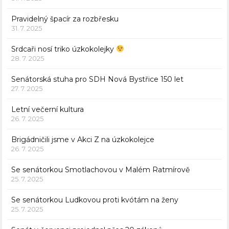
Pravidelný špacír za rozbřesku
31. 7. 2025
Srdcaři nosí triko úzkokolejky
28. 7. 2025
Senátorská stuha pro SDH Nová Bystřice 150 let
27. 7. 2025
Letní večerní kultura
26. 7. 2025
Brigádničili jsme v Akci Z na úzkokolejce
26. 7. 2025
Se senátorkou Smotlachovou v Malém Ratmírově
25. 7. 2025
Se senátorkou Ludkovou proti kvótám na ženy
25. 7. 2025