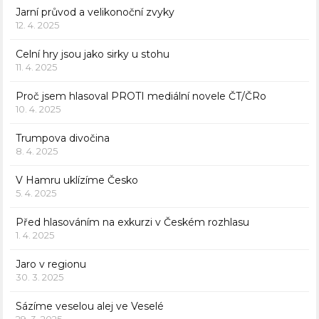
Jarní průvod a velikonoční zvyky
12. 4. 2025
Celní hry jsou jako sirky u stohu
11. 4. 2025
Proč jsem hlasoval PROTI mediální novele ČT/ČRo
10. 4. 2025
Trumpova divočina
8. 4. 2025
V Hamru uklízíme Česko
5. 4. 2025
Před hlasováním na exkurzi v Českém rozhlasu
1. 4. 2025
Jaro v regionu
30. 3. 2025
Sázíme veselou alej ve Veselé
29. 3. 2025