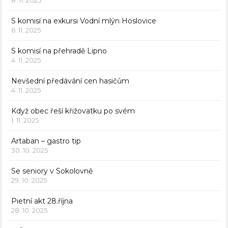
S komisí na exkursi Vodní mlýn Hoslovice
6. 11. 2025
S komisí na přehradě Lipno
4. 11. 2025
Nevšední předávání cen hasičům
4. 11. 2025
Když obec řeší křižovatku po svém
1. 11. 2025
Artaban – gastro tip
30. 10. 2025
Se seniory v Sokolovně
29. 10. 2025
Pietní akt 28.října
28. 10. 2025