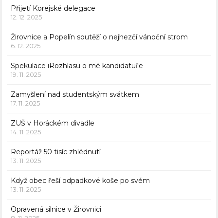
Přijetí Korejské delegace
12. 12. 2025
Žirovnice a Popelín soutěží o nejhezčí vánoční strom
6. 12. 2025
Spekulace iRozhlasu o mé kandidatuře
19. 11. 2025
Zamyšlení nad studentským svátkem
17. 11. 2025
ZUŠ v Horáckém divadle
14. 11. 2025
Reportáž 50 tisíc zhlédnutí
13. 11. 2025
Když obec řeší odpadkové koše po svém
13. 11. 2025
Opravená silnice v Žirovnici
8. 11. 2025