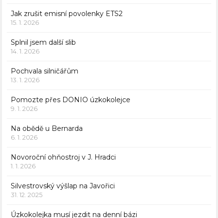
Jak zrušit emisní povolenky ETS2
15. 1. 2026
Splnil jsem další slib
14. 1. 2026
Pochvala silničářům
13. 1. 2026
Pomozte přes DONIO úzkokolejce
9. 1. 2026
Na obědě u Bernarda
6. 1. 2026
Novoroční ohňostroj v J. Hradci
1. 1. 2026
Silvestrovský výšlap na Javořici
31. 12. 2025
Úzkokolejka musí jezdit na denní bázi