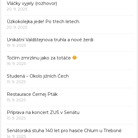
Vláčky vyjely (rozhovor)
20. 9. 2025
Úzkokolejka jede! Po třech letech.
20. 9. 2025
Unikátní Valdštejnova truhla a nové žerdi
19. 9. 2025
Točím zmrzlinu jako za totáče
16. 9. 2025
Studená – Okolo jižních Čech
15. 9. 2025
Restaurace Černej Pták
15. 9. 2025
Příprava na koncert ZUŠ v Senátu
15. 9. 2025
Senátorská stuha 140 let pro hasiče Chlum u Třeboně
14. 9. 2025