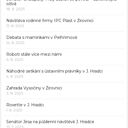
ožívá
18. 8. 2025
Návštěva rodinné firmy IPC Plast v Žirovnici
15. 8. 2025
Debata s maminkami v Pelhřimově
14. 8. 2025
Roboti stále více mezi námi
6. 8. 2025
Náhodné setkání s ústavními právníky v J. Hradci
4. 8. 2025
Zahrada Vysočiny v Žirovnici
3. 8. 2025
Roxette v J. Hradci
1. 8. 2025
Senátor Jirsa na půldenní návštěvě J. Hradce
31. 7. 2025