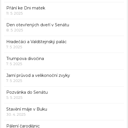
Přání ke Dni matek
11. 5. 2025
Den otevřených dveří v Senátu
8. 5. 2025
Hradečáci a Valdštejnský palác
7. 5. 2025
Trumpova divočina
7. 5. 2025
Jarní průvod a velikonoční zvyky
7. 5. 2025
Pozvánka do Senátu
5. 5. 2025
Stavění máje v Buku
30. 4. 2025
Pálení čarodějnic