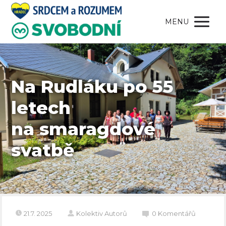
MENU
Na Rudláku po 55
letech
na smaragdové
svatbě
21.7. 2025
Kolektiv Autorů
0 Komentářů