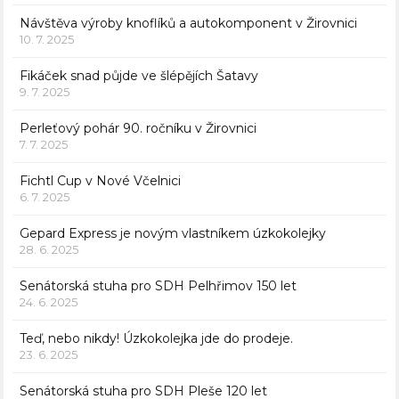
Návštěva výroby knoflíků a autokomponent v Žirovnici
10. 7. 2025
Fikáček snad půjde ve šlépějích Šatavy
9. 7. 2025
Perleťový pohár 90. ročníku v Žirovnici
7. 7. 2025
Fichtl Cup v Nové Včelnici
6. 7. 2025
Gepard Express je novým vlastníkem úzkokolejky
28. 6. 2025
Senátorská stuha pro SDH Pelhřimov 150 let
24. 6. 2025
Teď, nebo nikdy! Úzkokolejka jde do prodeje.
23. 6. 2025
Senátorská stuha pro SDH Pleše 120 let