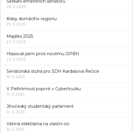
Setkání emeritních senátorů
26. 5. 2025
Krásy domácího regionu
25. 5. 2025
Majáles 2025
23. 5. 2025
Hlasoval jsem proti novému OPBH
23. 5. 2025
Senátorská stuha pro SDH Kardašova Řečice
19. 5. 2025
V Pelhřimově poprvé v Cybertrucku
15. 5. 2025
Jihočeský studentský parlament
14. 5. 2025
Větrná elektrárna na vlastní oči
12. 5. 2025