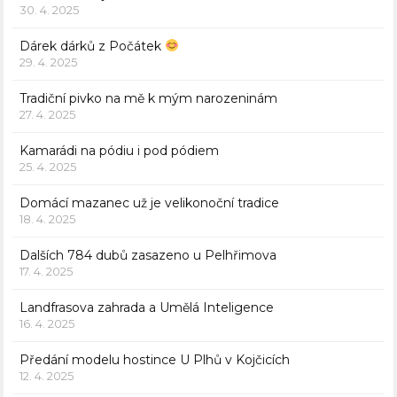
30. 4. 2025
Dárek dárků z Počátek
29. 4. 2025
Tradiční pivko na mě k mým narozeninám
27. 4. 2025
Kamarádi na pódiu i pod pódiem
25. 4. 2025
Domácí mazanec už je velikonoční tradice
18. 4. 2025
Dalších 784 dubů zasazeno u Pelhřimova
17. 4. 2025
Landfrasova zahrada a Umělá Inteligence
16. 4. 2025
Předání modelu hostince U Plhů v Kojčicích
12. 4. 2025