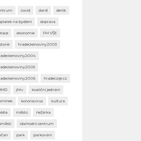
entrum
covid
daně
deník
oplatek na bydlení
doprava
otace
ekonomie
FM VŠE
storie
hradeckenoviny2003
radeckenoviny2004
radeckenoviny2005
radeckenoviny2006
hradeczije.cz
HMD
jhtv
koaliční jednání
omínek
koronavirus
kultura
édia
město
nežárka
áměstí
obchodní centrum
bčan
park
parkování