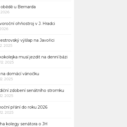
 obědě u Bernarda
1. 2026
oroční ohňostroj v J. Hradci
. 2026
vestrovský výšlap na Javořici
12. 2025
okolejka musí jezdit na denní bázi
 12. 2025
p na domácí vánočku
 12. 2025
adiční zdobení senátního stromku
 12. 2025
noční přání do roku 2026
 12. 2025
iha kolegy senátora o JH