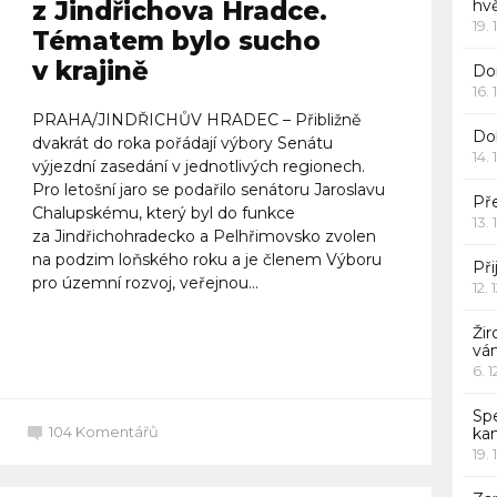
z Jindřichova Hradce.
hv
19. 
Tématem bylo sucho
v krajině
Dor
16. 
PRAHA/JINDŘICHŮV HRADEC – Přibližně
Do
dvakrát do roka pořádají výbory Senátu
14. 
výjezdní zasedání v jednotlivých regionech.
Pro letošní jaro se podařilo senátoru Jaroslavu
Pře
Chalupskému, který byl do funkce
13. 
za Jindřichohradecko a Pelhřimovsko zvolen
na podzim loňského roku a je členem Výboru
Při
pro územní rozvoj, veřejnou...
12. 
Žir
Celý článek
vá
6. 
Sp
104
Komentářů
ka
19. 