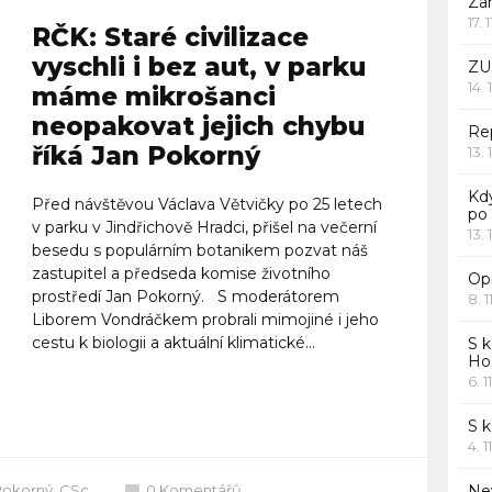
Za
17. 
RČK: Staré civilizace
vyschli i bez aut, v parku
ZU
14. 
máme mikrošanci
neopakovat jejich chybu
Rep
říká Jan Pokorný
13. 
Kd
Před návštěvou Václava Větvičky po 25 letech
po
v parku v Jindřichově Hradci, přišel na večerní
13. 
besedu s populárním botanikem pozvat náš
zastupitel a předseda komise životního
Opr
prostředí Jan Pokorný. S moderátorem
8. 1
Liborem Vondráčkem probrali mimojiné i jeho
cestu k biologii a aktuální klimatické...
S k
Ho
6. 1
Celý článek
S 
4. 1
Pokorný, CSc.
0
Komentářů
Ne