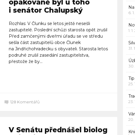
opakovaně byl u toho
Na
i senátor Chalupský
6. 
Rozhlas: V Člunku se letos ještě nesešli
Nov
zastupitelé. Poslední schůzi starosta opět zrušil
1. 1
Před zamčenými dveřmi úřadu se ve středu
sešla část zastupitelů obce Člunek
Sil
31. 
na Jindřichohradecku s obyvateli. Starosta letos
podruhé zrušil zasedání zastupitelstva,
Úzk
přestože že by...
30.
Ti
Celý článek
25.
Tr
23.
128
Komentářů
Vá
20.
V Senátu přednášel biolog
Kn