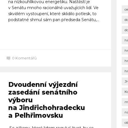
na nízkouhlíkovou energetiku. Naštěstí je
v Senátu mnoho racionálně uvažujících lidí. Ve
c
skvělém vystoupení, které sklidilo potlesk, to
podstatné shrnul sám pan předseda Senátu,...
d
d
Celý článek
hi
h
0
Komentářů
h
h
J
Dvoudenní výjezdní
zasedání senátního
K
výboru
m
na Jindřichohradecku
n
a Pelhřimovsku
o
Se zákony, které lidem regulují život, by se