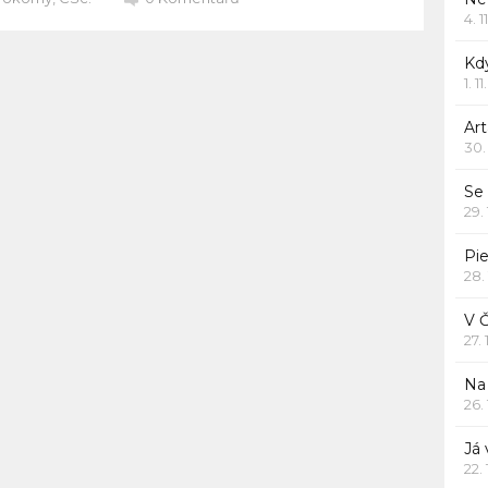
4. 1
Kd
1. 1
Art
30.
Se
29.
Pie
28.
V 
27.
Na 
26.
Já
22.