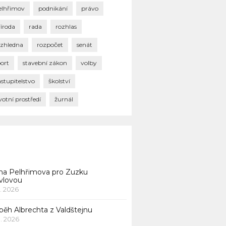
elhřimov
podnikání
právo
říroda
rada
rozhlas
ozhledna
rozpočet
senát
port
stavební zákon
volby
stupitelstvo
školství
votní prostředí
žurnál
na Pelhřimova pro Zuzku
vlovou
1. 2026
běh Albrechta z Valdštejnu
 1. 2026