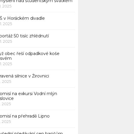
myšlení nad studentským svátkem
11. 2025
Š v Horáckém divadle
11. 2025
ortáž 50 tisíc zhlédnutí
11. 2025
yž obec řeší odpadkové koše
 svém
11. 2025
avená silnice v Žirovnici
1. 2025
omisí na exkursi Vodní mlýn
slovice
1. 2025
komisí na přehradě Lipno
1. 2025
všední předávání cen hasičům