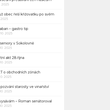
1. 2025
yž obec řeší křižovatku po svém
1. 2025
aban – gastro tip
 10. 2025
 seniory v Sokolovně
 10. 2025
tní akt 28.října
 10. 2025
ČT o obchodních zónách
 10. 2025
pozvání starosty ve vinařství
 10. 2025
 vysávám – Roman senátoroval
 10. 2025