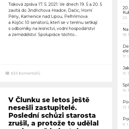
Tisková zpráva 17. 5. 2021: Ve dnech 19. 5 a 20. 5
20.
zavítá do Jindřichova Hradce, Dačic, Horní
Ku
Pěny, Kamenice nad Lipou, Pelhřimova
20.
a Kojčic 10 senátorů, kteří se v terénu setkají
s odborníky na lesnictví, vodní hospodářství
Na
a zemědělství. Spolupráce těchto...
18.
De
Celý článek
ele
17. 
Jak
633
Komentářů
15. 
Spl
14. 
V Člunku se letos ještě
Po
nesešli zastupitelé.
13. 
Poslední schůzi starosta
Po
zrušil, a protože to udělal
9. 