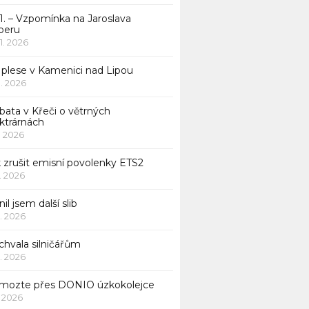
1. – Vzpomínka na Jaroslava
beru
 1. 2026
 plese v Kamenici nad Lipou
 1. 2026
bata v Křeči o větrných
ktrárnách
1. 2026
 zrušit emisní povolenky ETS2
1. 2026
nil jsem další slib
1. 2026
chvala silničářům
1. 2026
mozte přes DONIO úzkokolejce
1. 2026