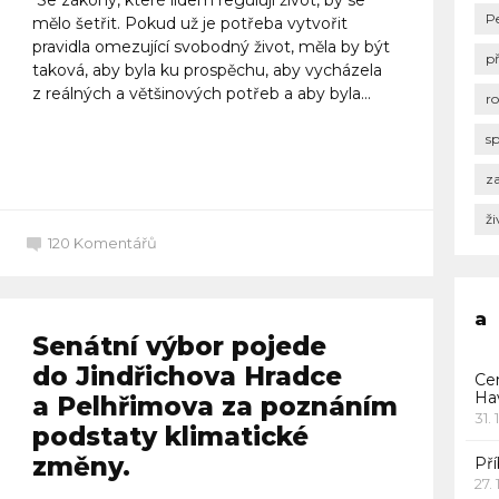
P
mělo šetřit. Pokud už je potřeba vytvořit
pravidla omezující svobodný život, měla by být
p
taková, aby byla ku prospěchu, aby vycházela
z reálných a většinových potřeb a aby byla...
r
s
Celý článek
za
ži
120
Komentářů
a
Senátní výbor pojede
do Jindřichova Hradce
Ce
Ha
a Pelhřimova za poznáním
31. 
podstaty klimatické
změny.
Pří
27.