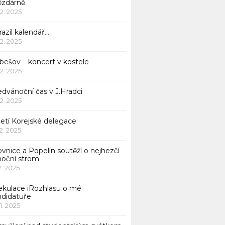
ězdárně
12. 2025
azil kalendář…
12. 2025
bešov – koncert v kostele
12. 2025
dvánoční čas v J.Hradci
12. 2025
jetí Korejské delegace
12. 2025
ovnice a Popelín soutěží o nejhezčí
noční strom
12. 2025
ekulace iRozhlasu o mé
ndidatuře
11. 2025