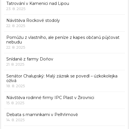
Tatrování v Kamenici nad Lipou
23. 8. 2025
Návštěva Rockové stodoly
22. 8. 2025
Pomůžu z vlastního, ale peníze z kapes občanů půjčovat
nebudu
22. 8. 2025
Snídaně z farmy Doňov
21. 8. 2025
Senátor Chalupský: Malý zázrak se povedl – úzkokolejka
ožívá
18. 8. 2025
Návštěva rodinné firmy IPC Plast v Žirovnici
15. 8. 2025
Debata s maminkami v Pelhřimově
14. 8. 2025