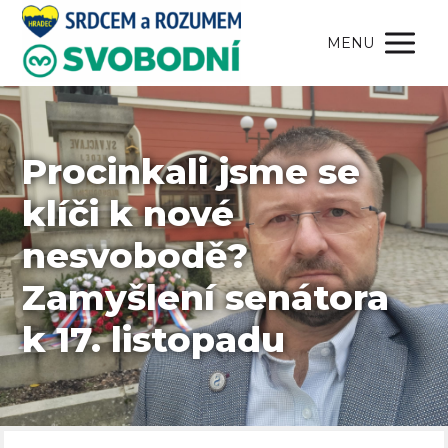
MENU
Procinkali jsme se
klíči k nové
nesvobodě?
Zamyšlení senátora
k 17. listopadu