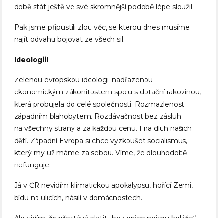
době stát ještě ve své skromnější podobě lépe sloužil.
Pak jsme připustili zlou věc, se kterou dnes musíme
najít odvahu bojovat ze všech sil.
Ideologii!
Zelenou evropskou ideologii nadřazenou
ekonomickým zákonitostem spolu s dotační rakovinou,
která probujela do celé společnosti. Rozmazlenost
západním blahobytem. Rozdávačnost bez zásluh
na všechny strany a za každou cenu. I na dluh našich
dětí. Západní Evropa si chce vyzkoušet socialismus,
který my už máme za sebou. Víme, že dlouhodobě
nefunguje.
Já v ČR nevidím klimatickou apokalypsu, hořící Zemi,
bídu na ulicích, násilí v domácnostech.
Ale vidím, že přestává platit „bez práce nejsou koláče“,