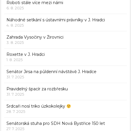
Roboti stále více mezi námi
6. 8. 2025
Náhodné setkání s ústavními právníky v J. Hradci
4. 8. 2025
Zahrada Vysočiny v Žirovnici
3. 8. 2025
Roxette v J. Hradci
1. 8. 2025
Senátor Jirsa na půldenní návštěvě J. Hradce
31. 7. 2025
Pravidelný špacír za rozbřesku
31. 7. 2025
Srdcaři nosí triko úzkokolejky
28. 7. 2025
Senátorská stuha pro SDH Nová Bystřice 150 let
27. 7. 2025