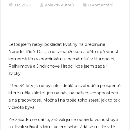
9.12. 2023
Kolektiv Autorů
0 Komentářů
Letos jsem nebyl pokládat květiny na přeplněné
Národní třídě. Dali jsme s manželkou a dětmi přednost
komornějším vzpomínkám u památníků v Humpolci,
Pelhřimově a Jindřichově Hradci, kde jsem zapálil
svíčky.
Před 34 lety jsme byli plni ideálů o svobodě a prosperitě,
které měly záležet jen na nás, na našich schopnostech
a na pracovitosti. Možná i na troše toho štěstí, jak to tak
v životě bývá.
Ze začátku se dařilo, zažívali jsme opravdu volnost bytí
a užívali si život s lidmi kolem sebe. Zdá se mi, že v té