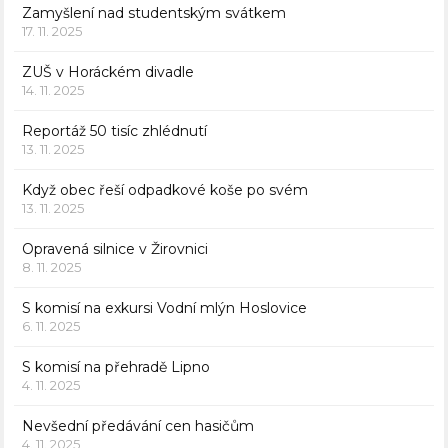
Zamyšlení nad studentským svátkem
17. 11. 2025
ZUŠ v Horáckém divadle
14. 11. 2025
Reportáž 50 tisíc zhlédnutí
13. 11. 2025
Když obec řeší odpadkové koše po svém
13. 11. 2025
Opravená silnice v Žirovnici
8. 11. 2025
S komisí na exkursi Vodní mlýn Hoslovice
6. 11. 2025
S komisí na přehradě Lipno
4. 11. 2025
Nevšední předávání cen hasičům
4. 11. 2025