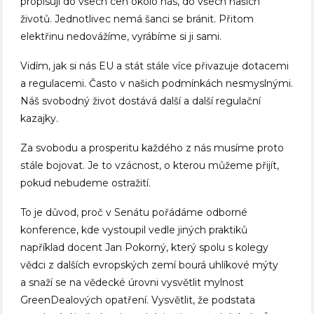
propisují do všech cen okolo nás, do všech našich
životů. Jednotlivec nemá šanci se bránit. Přitom
elektřinu nedovážíme, vyrábíme si ji sami.
Vidím, jak si nás EU a stát stále více přivazuje dotacemi
a regulacemi. Často v našich podmínkách nesmyslnými.
Náš svobodný život dostává další a další regulační
kazajky.
Za svobodu a prosperitu každého z nás musíme proto
stále bojovat. Je to vzácnost, o kterou můžeme přijít,
pokud nebudeme ostražití.
To je důvod, proč v Senátu pořádáme odborné
konference, kde vystoupil vedle jiných praktiků
například docent Jan Pokorný, který spolu s kolegy
vědci z dalších evropských zemí bourá uhlíkové mýty
a snaží se na vědecké úrovni vysvětlit mylnost
GreenDealových opatření. Vysvětlit, že podstata