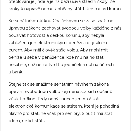
oteplování je jinde a je na bázi učiva střední školy. Že
kroky k nápravě nemusí občany stát tisíce miliard korun.
Se senátorkou Jitkou Chalánkovou se zase snažíme
úpravou zákona zachovat svobodu volby každého z nás
používat hotovost a českou korunu, aby nebyla
zahlušena jen elektronickými penězi a digitálním
eurem. Aby měl člověk stále volbu. Aby mohl mít
peníze u sebe v peněžence, kde mu na ně stát
nesáhne, což nelze tvrdit u jedniček a nul na účtech
u bank.
Stejně tak se snažíme senátním návrhem zákona
opevnit svobodnou volbu zejména starších občanů
zůstat offline. Tedy nebýt nucen jen do čistě
elektronické komunikace se státem, která je pohodlná
hlavně pro stát, ne však pro seniory. Sloužit má stát
lidem, ne lidi státu.