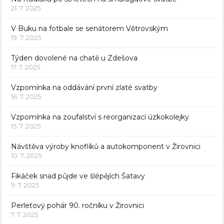
21. 7. 2025
V Buku na fotbale se senátorem Větrovským
19. 7. 2025
Týden dovolené na chatě u Zdešova
17. 7. 2025
Vzpomínka na oddávání první zlaté svatby
16. 7. 2025
Vzpomínka na zoufalství s reorganizací úzkokolejky
15. 7. 2025
Návštěva výroby knoflíků a autokomponent v Žirovnici
10. 7. 2025
Fikáček snad půjde ve šlépějích Šatavy
9. 7. 2025
Perleťový pohár 90. ročníku v Žirovnici
7. 7. 2025