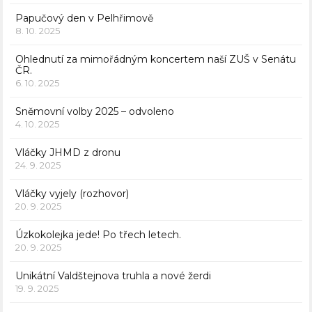
Papučový den v Pelhřimově
8. 10. 2025
Ohlednutí za mimořádným koncertem naší ZUŠ v Senátu
ČR.
6. 10. 2025
Sněmovní volby 2025 – odvoleno
4. 10. 2025
Vláčky JHMD z dronu
24. 9. 2025
Vláčky vyjely (rozhovor)
20. 9. 2025
Úzkokolejka jede! Po třech letech.
20. 9. 2025
Unikátní Valdštejnova truhla a nové žerdi
19. 9. 2025