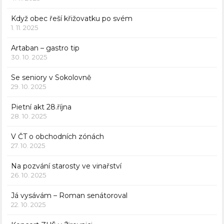
Když obec řeší křižovatku po svém
1. 11. 2025
Artaban – gastro tip
30. 10. 2025
Se seniory v Sokolovně
29. 10. 2025
Pietní akt 28.října
28. 10. 2025
V ČT o obchodních zónách
27. 10. 2025
Na pozvání starosty ve vinařství
26. 10. 2025
Já vysávám – Roman senátoroval
22. 10. 2025