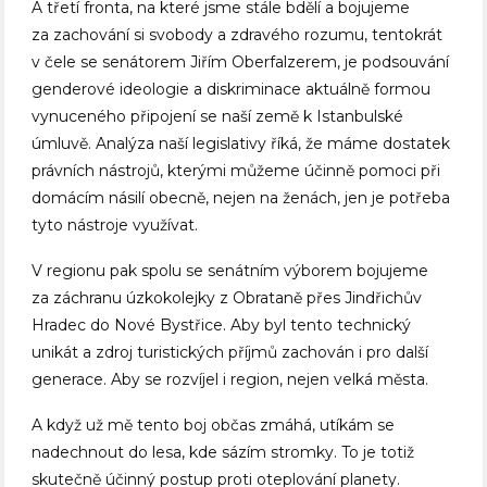
A třetí fronta, na které jsme stále bdělí a bojujeme
za zachování si svobody a zdravého rozumu, tentokrát
v čele se senátorem Jiřím Oberfalzerem, je podsouvání
genderové ideologie a diskriminace aktuálně formou
vynuceného připojení se naší země k Istanbulské
úmluvě. Analýza naší legislativy říká, že máme dostatek
právních nástrojů, kterými můžeme účinně pomoci při
domácím násilí obecně, nejen na ženách, jen je potřeba
tyto nástroje využívat.
V regionu pak spolu se senátním výborem bojujeme
za záchranu úzkokolejky z Obrataně přes Jindřichův
Hradec do Nové Bystřice. Aby byl tento technický
unikát a zdroj turistických příjmů zachován i pro další
generace. Aby se rozvíjel i region, nejen velká města.
A když už mě tento boj občas zmáhá, utíkám se
nadechnout do lesa, kde sázím stromky. To je totiž
skutečně účinný postup proti oteplování planety.