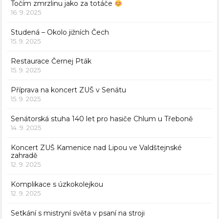
Točím zmrzlinu jako za totáče
16. 9. 2025
Studená – Okolo jižních Čech
15. 9. 2025
Restaurace Černej Pták
15. 9. 2025
Příprava na koncert ZUŠ v Senátu
15. 9. 2025
Senátorská stuha 140 let pro hasiče Chlum u Třeboně
14. 9. 2025
Koncert ZUŠ Kamenice nad Lipou ve Valdštejnské
zahradě
12. 9. 2025
Komplikace s úzkokolejkou
12. 9. 2025
Setkání s mistryní světa v psaní na stroji