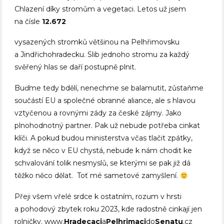
Chlazení díky stromům a vegetaci. Letos už jsem
na čísle
12.672
vysazených stromků většinou na Pelhřimovsku
a Jindřichohradecku. Slib jednoho stromu za každý
svěřený hlas se daří postupně plnit.
Buďme tedy bdělí, nenechme se balamutit, zůstaňme
součástí EU a společné obranné aliance, ale s hlavou
vztyčenou a rovnými zády za české zájmy. Jako
plnohodnotný partner. Pak už nebude potřeba cinkat
klíči. A pokud budou ministerstva včas tlačit zpátky,
když se něco v EU chystá, nebude k nám chodit ke
schvalování tolik nesmyslů, se kterými se pak již dá
těžko něco dělat. Toť mé sametové zamyšlení.
Přeji všem vřelé srdce k ostatním, rozum v hrsti
a pohodový zbytek roku 2023, kde radostně cinkají jen
rolničky.
www.
Hradecaci
a
Pelhrimaci
do
Senatu
.cz