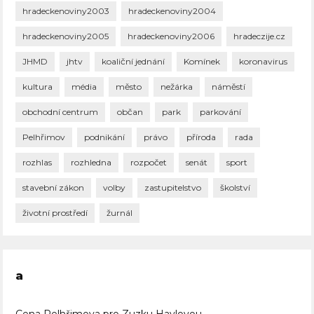
hradeckenoviny2003
hradeckenoviny2004
hradeckenoviny2005
hradeckenoviny2006
hradeczije.cz
JHMD
jhtv
koaliční jednání
Komínek
koronavirus
kultura
média
město
nežárka
náměstí
obchodní centrum
občan
park
parkování
Pelhřimov
podnikání
právo
příroda
rada
rozhlas
rozhledna
rozpočet
senát
sport
stavební zákon
volby
zastupitelstvo
školství
životní prostředí
žurnál
a