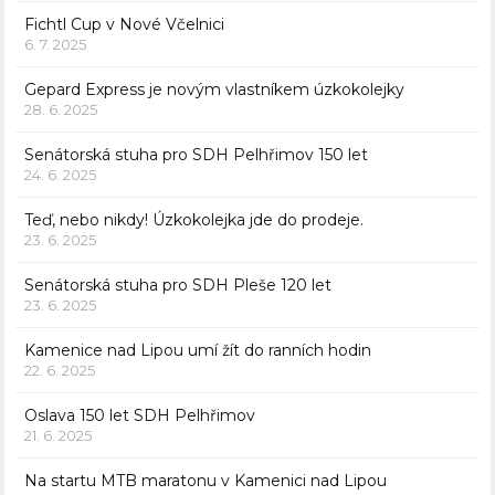
Fichtl Cup v Nové Včelnici
6. 7. 2025
Gepard Express je novým vlastníkem úzkokolejky
28. 6. 2025
Senátorská stuha pro SDH Pelhřimov 150 let
24. 6. 2025
Teď, nebo nikdy! Úzkokolejka jde do prodeje.
23. 6. 2025
Senátorská stuha pro SDH Pleše 120 let
23. 6. 2025
Kamenice nad Lipou umí žít do ranních hodin
22. 6. 2025
Oslava 150 let SDH Pelhřimov
21. 6. 2025
Na startu MTB maratonu v Kamenici nad Lipou