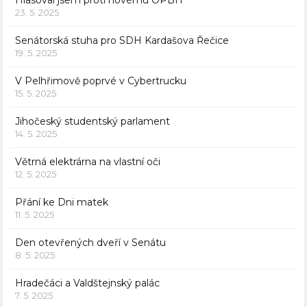
Hlasoval jsem proti novému OPBH
23. 5. 2025
Senátorská stuha pro SDH Kardašova Řečice
19. 5. 2025
V Pelhřimově poprvé v Cybertrucku
15. 5. 2025
Jihočeský studentský parlament
14. 5. 2025
Větrná elektrárna na vlastní oči
12. 5. 2025
Přání ke Dni matek
11. 5. 2025
Den otevřených dveří v Senátu
8. 5. 2025
Hradečáci a Valdštejnský palác
7. 5. 2025