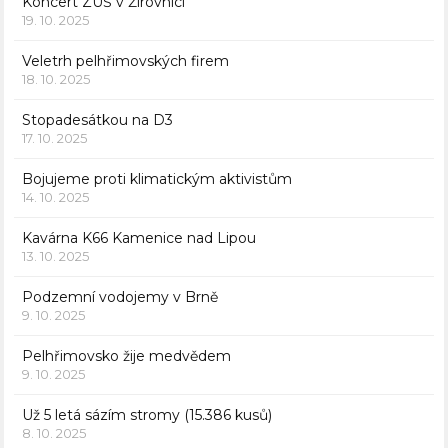
Koncert ZUŠ v Žirovnici
19. 10. 2025
Veletrh pelhřimovských firem
18. 10. 2025
Stopadesátkou na D3
17. 10. 2025
Bojujeme proti klimatickým aktivistům
14. 10. 2025
Kavárna K66 Kamenice nad Lipou
13. 10. 2025
Podzemní vodojemy v Brně
9. 10. 2025
Pelhřimovsko žije medvědem
9. 10. 2025
Už 5 letá sázím stromy (15.386 kusů)
8. 10. 2025