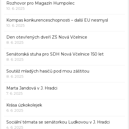
Rozhovor pro Magazín Humpolec
10. 6. 2025
Kompas konkurenceschopnosti – další EU nesmysl
10. 6. 2025
Den otevřených dveří ZŠ Nová Včelnice
8. 6. 2025
Senátorská stuha pro SDH Nová Včelnice 150 let
8. 6. 2025
Soutěž mladých hasičů pod mou záštitou
8. 6. 2025
Marta Jandová v J. Hradci
7. 6. 2025
Krása úzkokolejek
6. 6. 2025
Sociální témata se senátorkou Ludkovou v J. Hradci
4. 6. 2025