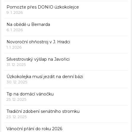
Pomozte přes DONIO úzkokolejce
9. 1. 2026
Na obědě u Bernarda
6. 1. 2026
Novoroční ohňostroj v J. Hradci
1. 1. 2026
Silvestrovský výšlap na Javořici
31. 12. 2025
Úzkokolejka musí jezdit na denní bázi
30. 12. 2025
Tip na domácí vánočku
25. 12. 2025
Tradiční zdobení senátního stromku
23. 12. 2025
Vánoční přání do roku 2026