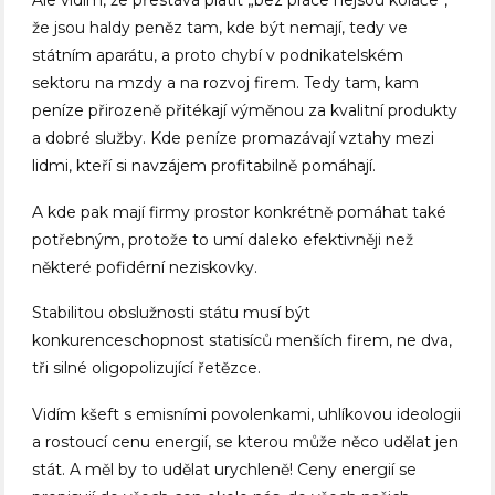
že jsou haldy peněz tam, kde být nemají, tedy ve
státním aparátu, a proto chybí v podnikatelském
sektoru na mzdy a na rozvoj firem. Tedy tam, kam
peníze přirozeně přitékají výměnou za kvalitní produkty
a dobré služby. Kde peníze promazávají vztahy mezi
lidmi, kteří si navzájem profitabilně pomáhají.
A kde pak mají firmy prostor konkrétně pomáhat také
potřebným, protože to umí daleko efektivněji než
některé pofidérní neziskovky.
Stabilitou obslužnosti státu musí být
konkurenceschopnost statisíců menších firem, ne dva,
tři silné oligopolizující řetězce.
Vidím kšeft s emisními povolenkami, uhlíkovou ideologii
a rostoucí cenu energií, se kterou může něco udělat jen
stát. A měl by to udělat urychleně! Ceny energií se