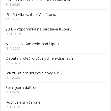
Cena Pelhřimova pro Zuzku Havlovou
31. 1. 2026
Příběh Albrechta z Valdštejnu
27. 1. 2026
20.1. – Vzpomínka na Jaroslava Kuberu
20. 1. 2026
Na plese v Kamenici nad Lipou
18. 1. 2026
Debata v Křeči o větrných elektrárnách
17. 1. 2026
Jak zrušit emisní povolenky ETS2
15. 1. 2026
Splnil jsem další slib
14. 1. 2026
Pochvala silničářům
13. 1. 2026