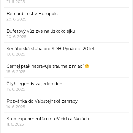
21. 6. 2025
Bernard Fest v Humpolci
20. 6. 2025
Bufetový vůz zve na úzkokolejku
20. 6. 2025
Senátorská stuha pro SDH Rynárec 120 let
19. 6. 2025
Černej pták napravuje trauma z mládí
18. 6. 2025
Čtyři legendy za jeden den
14. 6. 2025
Pozvánka do Valdštejnské zahrady
14. 6. 2025
Stop experimentům na žácích a školách
11. 6. 2025