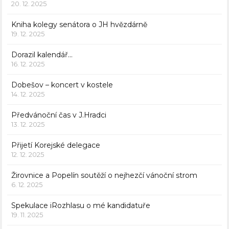
20. 12. 2025
Kniha kolegy senátora o JH hvězdárně
19. 12. 2025
Dorazil kalendář…
16. 12. 2025
Dobešov – koncert v kostele
14. 12. 2025
Předvánoční čas v J.Hradci
13. 12. 2025
Přijetí Korejské delegace
12. 12. 2025
Žirovnice a Popelín soutěží o nejhezčí vánoční strom
6. 12. 2025
Spekulace iRozhlasu o mé kandidatuře
19. 11. 2025