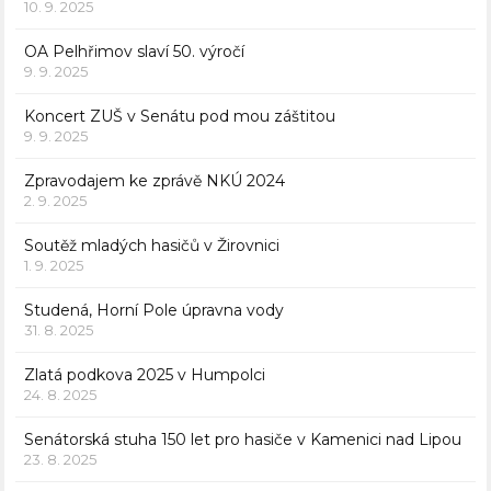
10. 9. 2025
OA Pelhřimov slaví 50. výročí
9. 9. 2025
Koncert ZUŠ v Senátu pod mou záštitou
9. 9. 2025
Zpravodajem ke zprávě NKÚ 2024
2. 9. 2025
Soutěž mladých hasičů v Žirovnici
1. 9. 2025
Studená, Horní Pole úpravna vody
31. 8. 2025
Zlatá podkova 2025 v Humpolci
24. 8. 2025
Senátorská stuha 150 let pro hasiče v Kamenici nad Lipou
23. 8. 2025