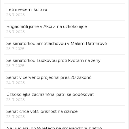
Letní večerní kultura
26. 7. 2025
Brigádničili jsme v Akci Z na úzkokolejce
26. 7. 2025
Se senátorkou Smotlachovou v Malém Ratmírově
25. 7. 2025
Se senátorkou Ludkovou proti kvótám na ženy
25. 7. 2025
Senát v červenci projednal přes 20 zákonů
24. 7. 2025
Úzkokolejka zachráněna, patří se poděkovat
23. 7. 2025
Senát chce větší přísnost na cizince
23. 7. 2025
Na Rudláku po 55 letech na smaragdové svatbě