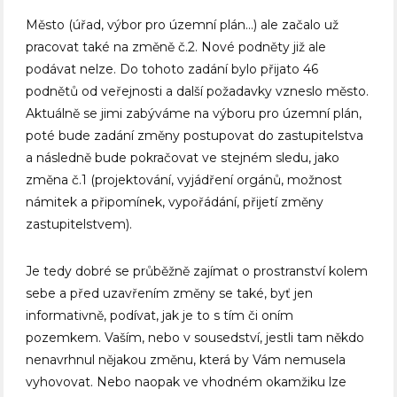
Město (úřad, výbor pro územní plán…) ale začalo už
pracovat také na změně č.2. Nové podněty již ale
podávat nelze. Do tohoto zadání bylo přijato 46
podnětů od veřejnosti a další požadavky vzneslo město.
Aktuálně se jimi zabýváme na výboru pro územní plán,
poté bude zadání změny postupovat do zastupitelstva
a následně bude pokračovat ve stejném sledu, jako
změna č.1 (projektování, vyjádření orgánů, možnost
námitek a připomínek, vypořádání, přijetí změny
zastupitelstvem).
Je tedy dobré se průběžně zajímat o prostranství kolem
sebe a před uzavřením změny se také, byť jen
informativně, podívat, jak je to s tím či oním
pozemkem. Vaším, nebo v sousedství, jestli tam někdo
nenavrhnul nějakou změnu, která by Vám nemusela
vyhovovat. Nebo naopak ve vhodném okamžiku lze