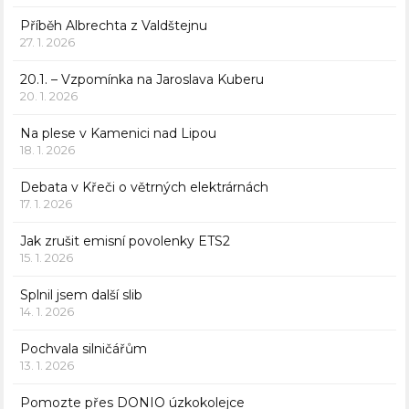
Příběh Albrechta z Valdštejnu
27. 1. 2026
20.1. – Vzpomínka na Jaroslava Kuberu
20. 1. 2026
Na plese v Kamenici nad Lipou
18. 1. 2026
Debata v Křeči o větrných elektrárnách
17. 1. 2026
Jak zrušit emisní povolenky ETS2
15. 1. 2026
Splnil jsem další slib
14. 1. 2026
Pochvala silničářům
13. 1. 2026
Pomozte přes DONIO úzkokolejce