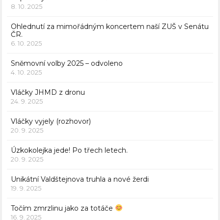
8. 10. 2025
Ohlednutí za mimořádným koncertem naší ZUŠ v Senátu
ČR.
6. 10. 2025
Sněmovní volby 2025 – odvoleno
4. 10. 2025
Vláčky JHMD z dronu
24. 9. 2025
Vláčky vyjely (rozhovor)
20. 9. 2025
Úzkokolejka jede! Po třech letech.
20. 9. 2025
Unikátní Valdštejnova truhla a nové žerdi
19. 9. 2025
Točím zmrzlinu jako za totáče
16. 9. 2025