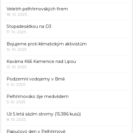
Veletrh pelhřimovských firem
18. 10. 2025
Stopadesátkou na D3
17. 10. 2025
Bojujeme proti klimatickým aktivistům
14. 10. 2025
Kavárna K66 Kamenice nad Lipou
13. 10. 2025
Podzemní vodojemy v Brně
9. 10. 2025
Pelhřimovsko žije medvědem
9. 10. 2025
Už 5 letá sázím stromy (15.386 kusů)
8. 10. 2025
Papučový den v Pelhřimově