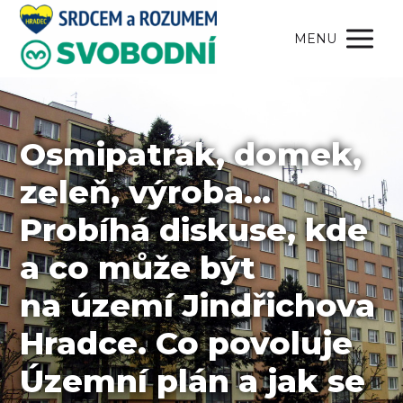
MENU
Osmipatrák, domek,
zeleň, výroba…
Probíhá diskuse, kde
a co může být
na území Jindřichova
Hradce. Co povoluje
Územní plán a jak se