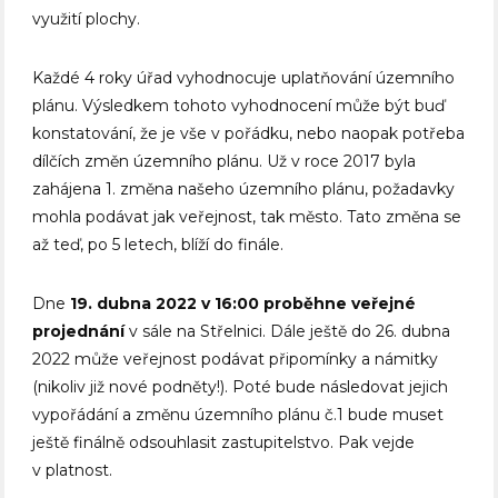
využití plochy.
Každé 4 roky úřad vyhodnocuje uplatňování územního
plánu. Výsledkem tohoto vyhodnocení může být buď
konstatování, že je vše v pořádku, nebo naopak potřeba
dílčích změn územního plánu. Už v roce 2017 byla
zahájena 1. změna našeho územního plánu, požadavky
mohla podávat jak veřejnost, tak město. Tato změna se
až teď, po 5 letech, blíží do finále.
Dne
19. dubna 2022 v 16:00 proběhne veřejné
projednání
v sále na Střelnici. Dále ještě do 26. dubna
2022 může veřejnost podávat připomínky a námitky
(nikoliv již nové podněty!). Poté bude následovat jejich
vypořádání a změnu územního plánu č.1 bude muset
ještě finálně odsouhlasit zastupitelstvo. Pak vejde
v platnost.