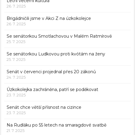
Letní večerní kultura
26. 7. 2025
Brigádničili jsme v Akci Z na úzkokolejce
26. 7. 2025
Se senátorkou Smotlachovou v Malém Ratmírově
25. 7. 2025
Se senátorkou Ludkovou proti kvótám na ženy
25. 7. 2025
Senát v červenci projednal přes 20 zákonů
24. 7. 2025
Úzkokolejka zachráněna, patří se poděkovat
23. 7. 2025
Senát chce větší přísnost na cizince
23. 7. 2025
Na Rudláku po 55 letech na smaragdové svatbě
21. 7. 2025