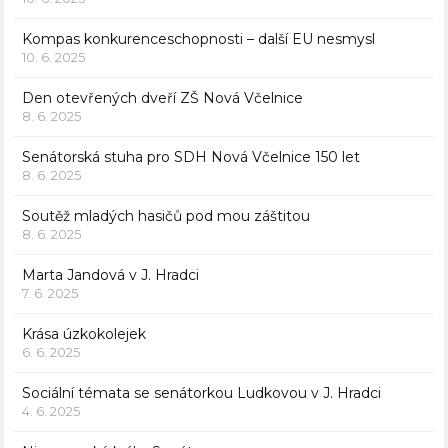
Kompas konkurenceschopnosti – další EU nesmysl
10. 6. 2025
Den otevřených dveří ZŠ Nová Včelnice
8. 6. 2025
Senátorská stuha pro SDH Nová Včelnice 150 let
8. 6. 2025
Soutěž mladých hasičů pod mou záštitou
8. 6. 2025
Marta Jandová v J. Hradci
7. 6. 2025
Krása úzkokolejek
6. 6. 2025
Sociální témata se senátorkou Ludkovou v J. Hradci
4. 6. 2025