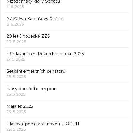
Nizozemský král v Senátu
4. 6. 2025
Návštěva Kardašovy Řečice
3. 6. 2025
20 let Jihočeské ZZS
28. 5. 2025
Předávání cen Rekordman roku 2025
27. 5. 2025
Setkání emeritních senátorů
26. 5. 2025
Krásy domácího regionu
25. 5. 2025
Majáles 2025
23. 5. 2025
Hlasoval jsem proti novému OPBH
23. 5. 2025