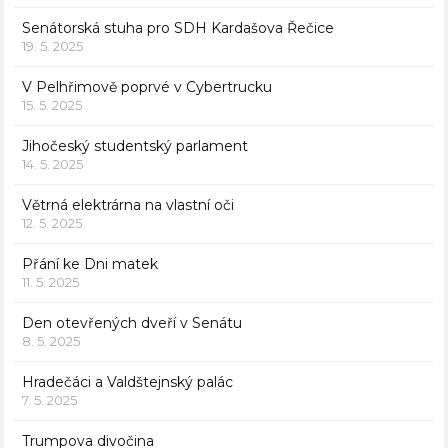
Senátorská stuha pro SDH Kardašova Řečice
19. 5. 2025
V Pelhřimově poprvé v Cybertrucku
15. 5. 2025
Jihočeský studentský parlament
14. 5. 2025
Větrná elektrárna na vlastní oči
12. 5. 2025
Přání ke Dni matek
11. 5. 2025
Den otevřených dveří v Senátu
8. 5. 2025
Hradečáci a Valdštejnský palác
7. 5. 2025
Trumpova divočina