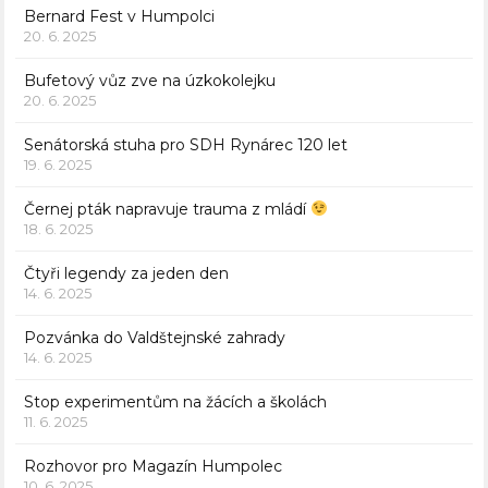
Bernard Fest v Humpolci
20. 6. 2025
Bufetový vůz zve na úzkokolejku
20. 6. 2025
Senátorská stuha pro SDH Rynárec 120 let
19. 6. 2025
Černej pták napravuje trauma z mládí
18. 6. 2025
Čtyři legendy za jeden den
14. 6. 2025
Pozvánka do Valdštejnské zahrady
14. 6. 2025
Stop experimentům na žácích a školách
11. 6. 2025
Rozhovor pro Magazín Humpolec
10. 6. 2025