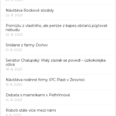
Návštěva Rockové stodoly
22. 8. 2025
Pomůžu z vlastního, ale peníze z kapes občanů půjčovat
nebudu
22. 8. 2025
Snídaně z farmy Doňov
21. 8. 2025
Senátor Chalupský: Malý zázrak se povedl – úzkokolejka
ožívá
18. 8. 2025
Návštěva rodinné firmy IPC Plast v Žirovnici
15. 8. 2025
Debata s maminkami v Pelhřimově
14. 8. 2025
Roboti stále více mezi námi
6. 8. 2025