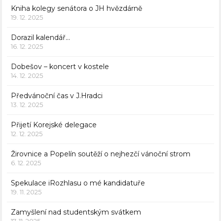
Kniha kolegy senátora o JH hvězdárně
19. 12. 2025
Dorazil kalendář…
16. 12. 2025
Dobešov – koncert v kostele
14. 12. 2025
Předvánoční čas v J.Hradci
13. 12. 2025
Přijetí Korejské delegace
12. 12. 2025
Žirovnice a Popelín soutěží o nejhezčí vánoční strom
6. 12. 2025
Spekulace iRozhlasu o mé kandidatuře
19. 11. 2025
Zamyšlení nad studentským svátkem
17. 11. 2025