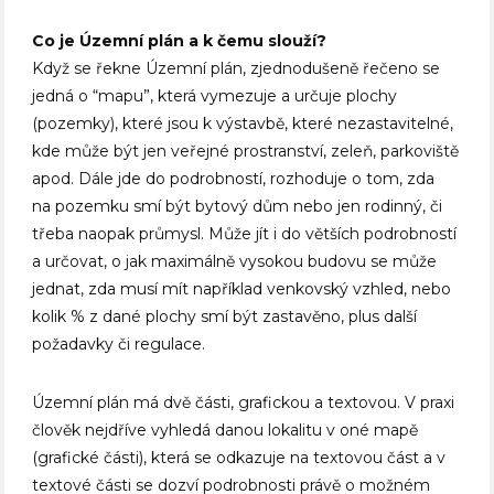
Co je Územní plán a k čemu slouží?
Když se řekne Územní plán, zjednodušeně řečeno se
jedná o “mapu”, která vymezuje a určuje plochy
(pozemky), které jsou k výstavbě, které nezastavitelné,
kde může být jen veřejné prostranství, zeleň, parkoviště
apod. Dále jde do podrobností, rozhoduje o tom, zda
na pozemku smí být bytový dům nebo jen rodinný, či
třeba naopak průmysl. Může jít i do větších podrobností
a určovat, o jak maximálně vysokou budovu se může
jednat, zda musí mít například venkovský vzhled, nebo
kolik % z dané plochy smí být zastavěno, plus další
požadavky či regulace.
Územní plán má dvě části, grafickou a textovou. V praxi
člověk nejdříve vyhledá danou lokalitu v oné mapě
(grafické části), která se odkazuje na textovou část a v
textové části se dozví podrobnosti právě o možném