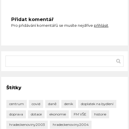
Přidat komentář
Pro přidávání komentářů se musíte nejdříve
přihlásit
.
Štítky
centrum
covid
daně
deník
doplatek na bydlení
doprava
dotace
ekonomie
FM VŠE
historie
hradeckenoviny2003
hradeckenoviny2004