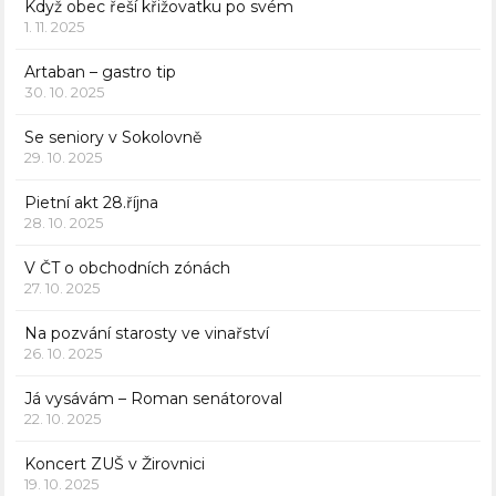
Když obec řeší křižovatku po svém
1. 11. 2025
Artaban – gastro tip
30. 10. 2025
Se seniory v Sokolovně
29. 10. 2025
Pietní akt 28.října
28. 10. 2025
V ČT o obchodních zónách
27. 10. 2025
Na pozvání starosty ve vinařství
26. 10. 2025
Já vysávám – Roman senátoroval
22. 10. 2025
Koncert ZUŠ v Žirovnici
19. 10. 2025