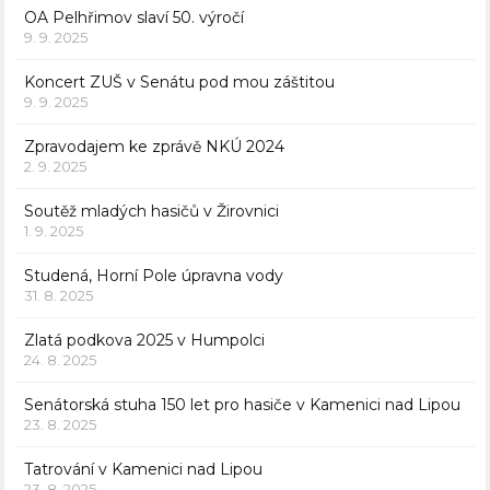
OA Pelhřimov slaví 50. výročí
9. 9. 2025
Koncert ZUŠ v Senátu pod mou záštitou
9. 9. 2025
Zpravodajem ke zprávě NKÚ 2024
2. 9. 2025
Soutěž mladých hasičů v Žirovnici
1. 9. 2025
Studená, Horní Pole úpravna vody
31. 8. 2025
Zlatá podkova 2025 v Humpolci
24. 8. 2025
Senátorská stuha 150 let pro hasiče v Kamenici nad Lipou
23. 8. 2025
Tatrování v Kamenici nad Lipou
23. 8. 2025