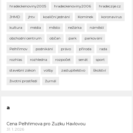
hradeckenoviny2005
hradeckenoviny2006
hradeczije.cz
JHMD
jhtv
koaliční jednání
Komínek
koronavirus
kultura
média
město
nežárka
náměstí
obchodní centrum
občan
park
parkování
Pelhřimov
podnikání
právo
příroda
rada
rozhlas
rozhledna
rozpočet
senát
sport
stavební zákon
volby
zastupitelstvo
školství
životní prostředí
žurnál
a
Cena Pelhřimova pro Zuzku Havlovou
31. 1. 2026