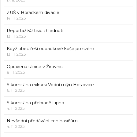
ZUŠ v Horáckém divadle
14. 11. 2025
Reportáž 50 tisíc zhlédnutí
13. 11. 2025
Když obec řeší odpadkové koše po svém
13. 11. 2025
Opravená silnice v Žirovnici
8. 11. 2025
S komisí na exkursi Vodní mlýn Hoslovice
6. 11. 2025
S komisí na přehradě Lipno
4. 11. 2025
Nevšední předávání cen hasičům
4. 11. 2025