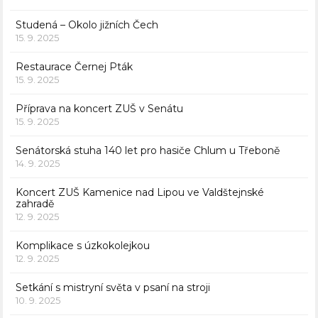
Studená – Okolo jižních Čech
15. 9. 2025
Restaurace Černej Pták
15. 9. 2025
Příprava na koncert ZUŠ v Senátu
15. 9. 2025
Senátorská stuha 140 let pro hasiče Chlum u Třeboně
14. 9. 2025
Koncert ZUŠ Kamenice nad Lipou ve Valdštejnské
zahradě
12. 9. 2025
Komplikace s úzkokolejkou
12. 9. 2025
Setkání s mistryní světa v psaní na stroji
10. 9. 2025