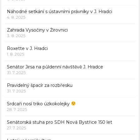
Náhodné setkání s ústavními právníky v J. Hradci
4. 8. 2025
Zahrada Vysočiny v Žirovnici
3. 8. 2025
Roxette v J. Hradci
1. 8. 2025
Senátor Jirsa na půldenní návštěvě J. Hradce
31. 7. 2025
Pravidelný špacír za rozbřesku
31. 7. 2025
Srdcaři nosí triko úzkokolejky
28. 7. 2025
Senátorská stuha pro SDH Nová Bystřice 150 let
27. 7. 2025