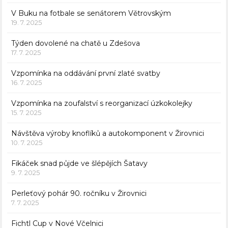
V Buku na fotbale se senátorem Větrovským
19. 7. 2025
Týden dovolené na chatě u Zdešova
17. 7. 2025
Vzpomínka na oddávání první zlaté svatby
16. 7. 2025
Vzpomínka na zoufalství s reorganizací úzkokolejky
15. 7. 2025
Návštěva výroby knoflíků a autokomponent v Žirovnici
10. 7. 2025
Fikáček snad půjde ve šlépějích Šatavy
9. 7. 2025
Perleťový pohár 90. ročníku v Žirovnici
7. 7. 2025
Fichtl Cup v Nové Včelnici