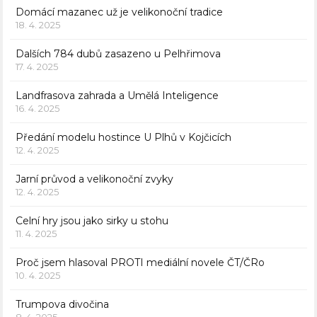
Domácí mazanec už je velikonoční tradice
18. 4. 2025
Dalších 784 dubů zasazeno u Pelhřimova
17. 4. 2025
Landfrasova zahrada a Umělá Inteligence
16. 4. 2025
Předání modelu hostince U Plhů v Kojčicích
12. 4. 2025
Jarní průvod a velikonoční zvyky
12. 4. 2025
Celní hry jsou jako sirky u stohu
11. 4. 2025
Proč jsem hlasoval PROTI mediální novele ČT/ČRo
10. 4. 2025
Trumpova divočina
8. 4. 2025