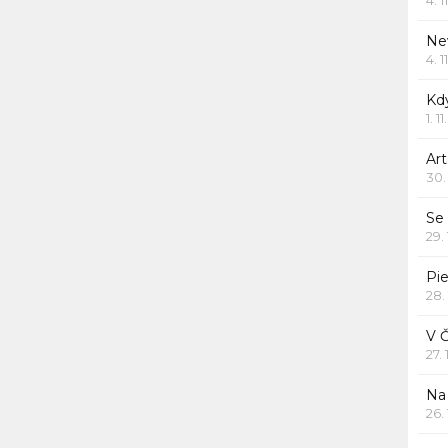
Ne
4. 1
Kd
1. 1
Art
30.
Se
29.
Pie
28.
V 
27.
Na 
26.