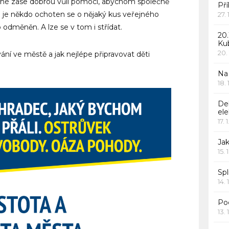
ané zase dobrou vůli pomoci, abychom společně
Pří
d je někdo ochoten se o nějaký kus veřejného
27.
o odměněn. A lze se v tom i střídat.
20.
Ku
20.
ání ve městě a jak nejlépe připravovat děti
Na
18.
De
ele
17. 
Jak
15. 
Spl
14. 
Po
13. 