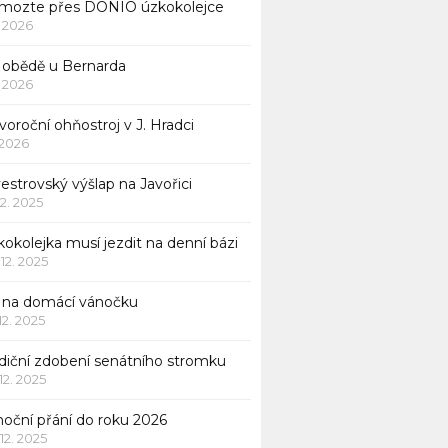
mozte přes DONIO úzkokolejce
1. 2026
 obědě u Bernarda
1. 2026
oroční ohňostroj v J. Hradci
. 2026
vestrovský výšlap na Javořici
12. 2025
okolejka musí jezdit na denní bázi
 12. 2025
p na domácí vánočku
 12. 2025
adiční zdobení senátního stromku
 12. 2025
noční přání do roku 2026
 12. 2025