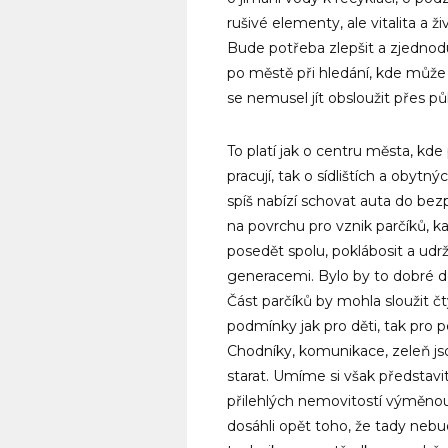
rušivé elementy, ale vitalita a
Bude potřeba zlepšit a zjednodu
po městě při hledání, kde může
se nemusel jít obsloužit přes pů
To platí jak o centru města, kde
pracují, tak o sídlištích a obytný
spíš nabízí schovat auta do bez
na povrchu pro vznik parčíků, k
posedět spolu, poklábosit a udrž
generacemi. Bylo by to dobré d
Část parčíků by mohla sloužit č
podmínky jak pro děti, tak pro p
Chodníky, komunikace, zeleň jso
starat. Umíme si však představi
přilehlých nemovitostí výměno
dosáhli opět toho, že tady neb