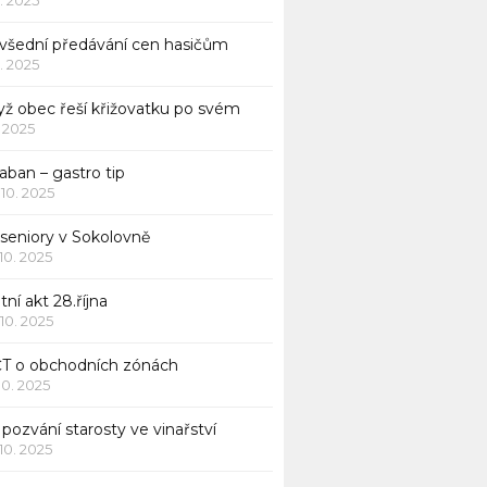
všední předávání cen hasičům
1. 2025
yž obec řeší křižovatku po svém
1. 2025
aban – gastro tip
 10. 2025
 seniory v Sokolovně
 10. 2025
tní akt 28.října
 10. 2025
ČT o obchodních zónách
 10. 2025
pozvání starosty ve vinařství
 10. 2025