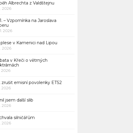
běh Albrechta z Valdštejnu
 1. 2026
1. – Vzpomínka na Jaroslava
beru
 1. 2026
 plese v Kamenici nad Lipou
 1. 2026
bata v Křeči o větrných
ktrárnách
1. 2026
 zrušit emisní povolenky ETS2
1. 2026
nil jsem další slib
1. 2026
chvala silničářům
1. 2026