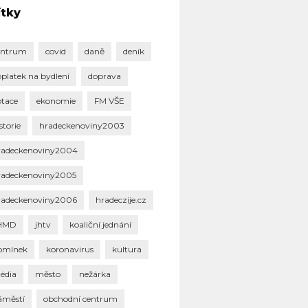
ítky
entrum
covid
daně
deník
oplatek na bydlení
doprava
otace
ekonomie
FM VŠE
storie
hradeckenoviny2003
radeckenoviny2004
radeckenoviny2005
radeckenoviny2006
hradeczije.cz
HMD
jhtv
koaliční jednání
omínek
koronavirus
kultura
édia
město
nežárka
áměstí
obchodní centrum