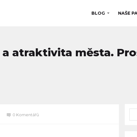
BLOG
NAŠE P
ta a atraktivita města. Pr
0 Komentářů