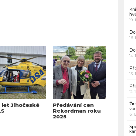
Kn
hv
19. 
Dor
16. 
Do
14. 
Pře
13. 
Při
12. 
Žir
 let Jihočeské
Předávání cen
vá
ZS
Rekordman roku
6. 
2025
Sp
ka