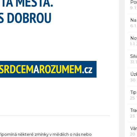
Po
9. 
Na
6. 
Nov
1. 1
Sil
31. 
Úzk
30.
Ti
25.
Tr
23.
Vá
20.
řipomíná některé zmínky v médiích o nás nebo