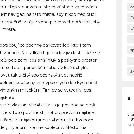
 životní tep v daných místech zůstane zachována.
o
šit navigaci na tato místa, aby nikdo nebloudil
P
 bezpečně ustájit svého plechového oře tak, aby
p
l města.
r
 potřebují celodenně parkovat lidé, kteří tam
s
ch zónách. Na sídlištích je budov již dost, takže se
pečí pod zem, což sníží hluk a poskytne prostor
za
am se lidé z paneláků mohou v létě uchýlit,
ži
ovat tak určitý společenský život napříč
oplnění současných rozpálených dětských hřišť.
tyřnohým miláčkům. Tím by se vytvořily lepší
ejskaře.
a
u ve vlastnictví města a to je povinno se o ně
t, že si tuto povinnost mohou převzít majitelé
Ce
Ha
u třeba za nějakou jinou výhodu. Tím bychom
31. 
ude „my a oni“, ale my společně. Město má