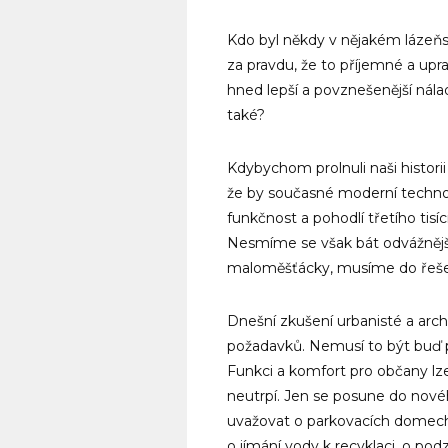
Kdo byl někdy v nějakém láze
za pravdu, že to příjemné a up
hned lepší a povznešenější nála
také?
Kdybychom prolnuli naši historii
že by současné moderní technolo
funkčnost a pohodlí třetího tisíc
Nesmíme se však bát odvážnějš
maloměšťácky, musíme do řešení 
Dnešní zkušení urbanisté a arch
požadavků. Nemusí to být buď 
Funkci a komfort pro občany lze
neutrpí. Jen se posune do nového
uvažovat o parkovacích domech 
o jímání vody k recyklaci, o po