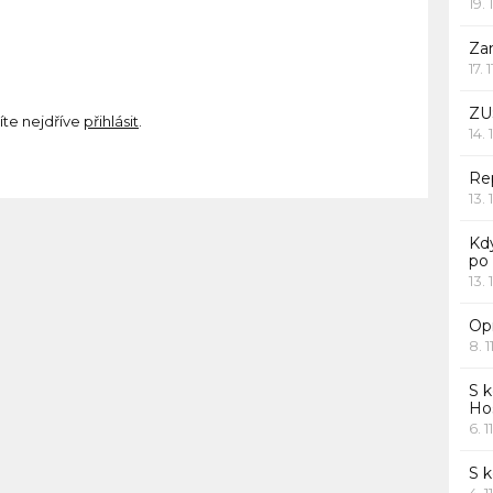
19. 
Za
17. 
ZU
íte nejdříve
přihlásit
.
14. 
Rep
13. 
Kd
po
13. 
Opr
8. 1
S k
Ho
6. 1
S 
4. 1