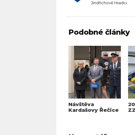
Jindřichově Hradci.
Podobné články
Návštěva
20
Kardašovy Řečice
Z