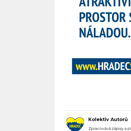
Kolektiv Autorů
Zpracovává zápisy a p