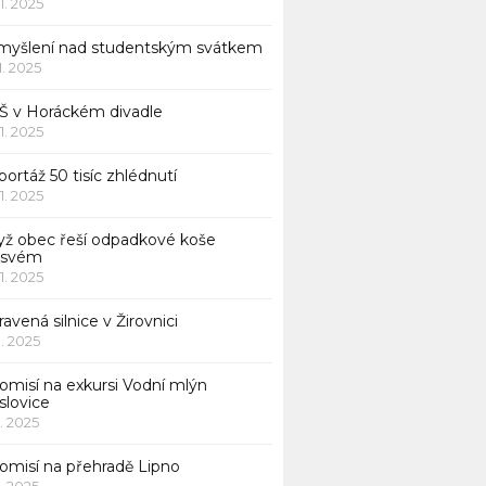
11. 2025
myšlení nad studentským svátkem
11. 2025
Š v Horáckém divadle
11. 2025
ortáž 50 tisíc zhlédnutí
11. 2025
yž obec řeší odpadkové koše
 svém
11. 2025
avená silnice v Žirovnici
1. 2025
omisí na exkursi Vodní mlýn
slovice
1. 2025
komisí na přehradě Lipno
1. 2025