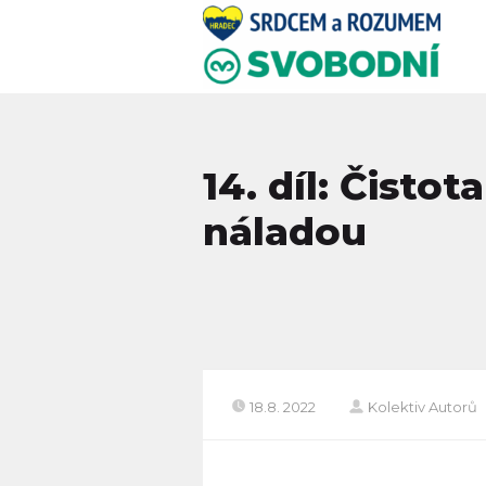
14. díl: Čisto
náladou
18.8. 2022
Kolektiv Autorů