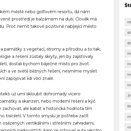
Št
ňském městě nebo golfovém resortu, dá nám
ravené prostředí je balzámem na duši. Člověk má
c
du. Proč nemít takové pozitivně nabíjející město
d
d
 a památky s vegetací, stromy a přírodou a to tak,
hi
gie a řešení zůstaly skryty, jen by zajišťovaly
iletí, dostali bychom báječné místo pro život.
h
ích a ve světě běžných řešení, nesmíme myslet
h
zapojovat lidi věcí znalé.
h
itekti už umí skloubit dohromady vícero
J
památky a skanzen, nebo moderní řešení a kýč.
K
 zachovat, ale kabát a historická hodnota tím
 tisíciletí. V tomto smyslu je potřeba začít
m
osázených vertikálními i střešními zahradami,
n
dzemních parkovištích, kam se schovají auta jakožto