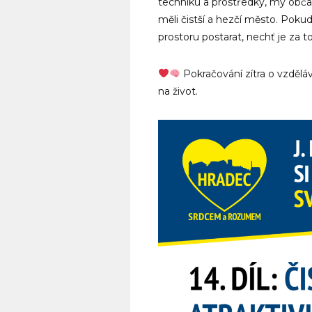
techniku a prostředky, my obč
měli čistší a hezčí město. Poku
prostoru postarat, nechť je za t
Pokračování zítra o vzděláv
na život.