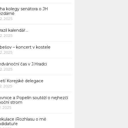
iha kolegy senátora o JH
ězdárně
12. 2025
azil kalendář…
12. 2025
bešov – koncert v kostele
12. 2025
dvánoční čas v J.Hradci
12. 2025
jetí Korejské delegace
12. 2025
ovnice a Popelín soutěží o nejhezčí
noční strom
12. 2025
ekulace iRozhlasu o mé
ndidatuře