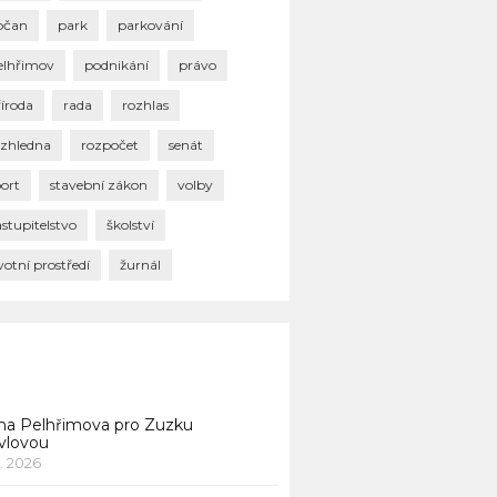
bčan
park
parkování
elhřimov
podnikání
právo
říroda
rada
rozhlas
ozhledna
rozpočet
senát
port
stavební zákon
volby
stupitelstvo
školství
votní prostředí
žurnál
na Pelhřimova pro Zuzku
vlovou
1. 2026