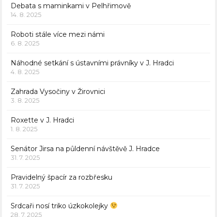
Debata s maminkami v Pelhřimově
14. 8. 2025
Roboti stále více mezi námi
6. 8. 2025
Náhodné setkání s ústavními právníky v J. Hradci
4. 8. 2025
Zahrada Vysočiny v Žirovnici
3. 8. 2025
Roxette v J. Hradci
1. 8. 2025
Senátor Jirsa na půldenní návštěvě J. Hradce
31. 7. 2025
Pravidelný špacír za rozbřesku
31. 7. 2025
Srdcaři nosí triko úzkokolejky
28. 7. 2025