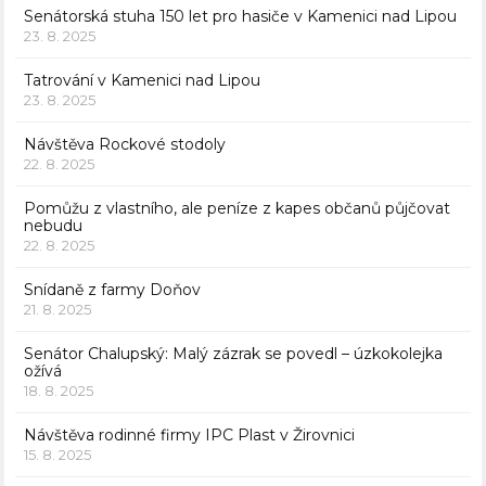
Senátorská stuha 150 let pro hasiče v Kamenici nad Lipou
23. 8. 2025
Tatrování v Kamenici nad Lipou
23. 8. 2025
Návštěva Rockové stodoly
22. 8. 2025
Pomůžu z vlastního, ale peníze z kapes občanů půjčovat
nebudu
22. 8. 2025
Snídaně z farmy Doňov
21. 8. 2025
Senátor Chalupský: Malý zázrak se povedl – úzkokolejka
ožívá
18. 8. 2025
Návštěva rodinné firmy IPC Plast v Žirovnici
15. 8. 2025