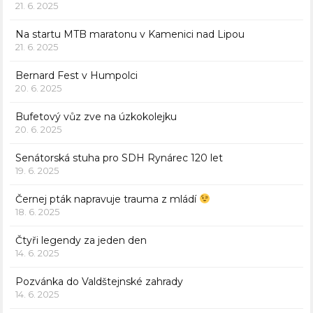
21. 6. 2025
Na startu MTB maratonu v Kamenici nad Lipou
21. 6. 2025
Bernard Fest v Humpolci
20. 6. 2025
Bufetový vůz zve na úzkokolejku
20. 6. 2025
Senátorská stuha pro SDH Rynárec 120 let
19. 6. 2025
Černej pták napravuje trauma z mládí
18. 6. 2025
Čtyři legendy za jeden den
14. 6. 2025
Pozvánka do Valdštejnské zahrady
14. 6. 2025