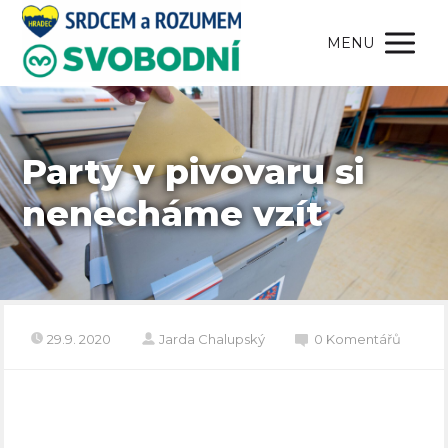
MENU
Party v pivovaru si
nenecháme vzít
29.9. 2020
Jarda Chalupský
0 Komentářů