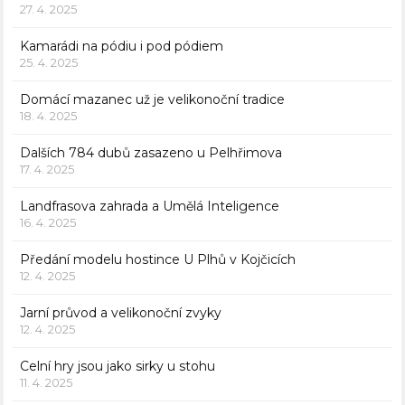
27. 4. 2025
Kamarádi na pódiu i pod pódiem
25. 4. 2025
Domácí mazanec už je velikonoční tradice
18. 4. 2025
Dalších 784 dubů zasazeno u Pelhřimova
17. 4. 2025
Landfrasova zahrada a Umělá Inteligence
16. 4. 2025
Předání modelu hostince U Plhů v Kojčicích
12. 4. 2025
Jarní průvod a velikonoční zvyky
12. 4. 2025
Celní hry jsou jako sirky u stohu
11. 4. 2025