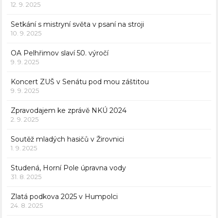
12. 9. 2025
Setkání s mistryní světa v psaní na stroji
10. 9. 2025
OA Pelhřimov slaví 50. výročí
9. 9. 2025
Koncert ZUŠ v Senátu pod mou záštitou
9. 9. 2025
Zpravodajem ke zprávě NKÚ 2024
2. 9. 2025
Soutěž mladých hasičů v Žirovnici
1. 9. 2025
Studená, Horní Pole úpravna vody
31. 8. 2025
Zlatá podkova 2025 v Humpolci
24. 8. 2025