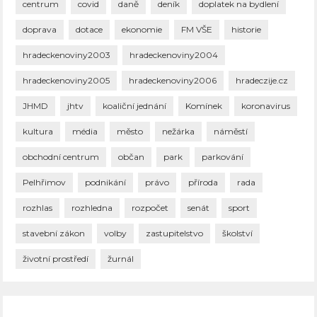
centrum
covid
daně
deník
doplatek na bydlení
doprava
dotace
ekonomie
FM VŠE
historie
hradeckenoviny2003
hradeckenoviny2004
hradeckenoviny2005
hradeckenoviny2006
hradeczije.cz
JHMD
jhtv
koaliční jednání
Komínek
koronavirus
kultura
média
město
nežárka
náměstí
obchodní centrum
občan
park
parkování
Pelhřimov
podnikání
právo
příroda
rada
rozhlas
rozhledna
rozpočet
senát
sport
stavební zákon
volby
zastupitelstvo
školství
životní prostředí
žurnál