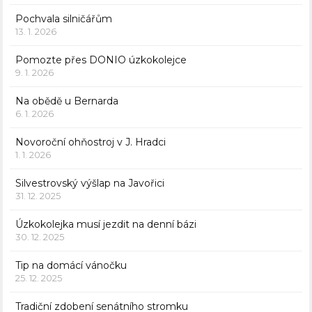
Pochvala silničářům
13. 1. 2026
Pomozte přes DONIO úzkokolejce
9. 1. 2026
Na obědě u Bernarda
6. 1. 2026
Novoroční ohňostroj v J. Hradci
1. 1. 2026
Silvestrovský výšlap na Javořici
31. 12. 2025
Úzkokolejka musí jezdit na denní bázi
30. 12. 2025
Tip na domácí vánočku
25. 12. 2025
Tradiční zdobení senátního stromku