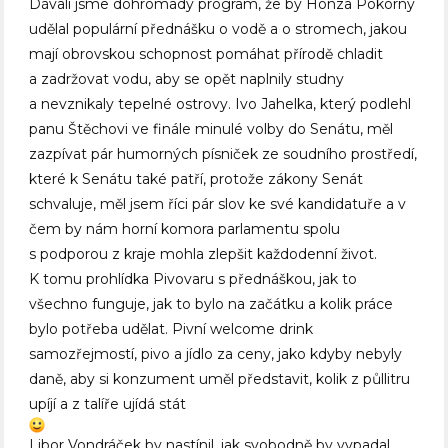
Dávali jsme dohromady program, že by Honza Pokorný
udělal populární přednášku o vodě a o stromech, jakou
mají obrovskou schopnost pomáhat přírodě chladit
a zadržovat vodu, aby se opět naplnily studny
a nevznikaly tepelné ostrovy. Ivo Jahelka, který podlehl
panu Štěchovi ve finále minulé volby do Senátu, měl
zazpívat pár humorných písniček ze soudního prostředí,
které k Senátu také patří, protože zákony Senát
schvaluje, měl jsem říci pár slov ke své kandidatuře a v
čem by nám horní komora parlamentu spolu
s podporou z kraje mohla zlepšit každodenní život.
K tomu prohlídka Pivovaru s přednáškou, jak to
všechno funguje, jak to bylo na začátku a kolik práce
bylo potřeba udělat. Pivní welcome drink
samozřejmostí, pivo a jídlo za ceny, jako kdyby nebyly
daně, aby si konzument uměl představit, kolik z půllitru
upíjí a z talíře ujídá stát
Libor Vondráček by nastínil, jak svobodně by vypadal