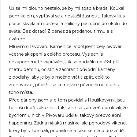
Už se mi dlouho nestalo, že by mi spadla brada. Koukal
jsem kolem, vyptával se a nestačil žasnout. Takový kus
práce, skvělá atmosféra, 4 miliony piv ročně do okolí i do
světa. Bez dotací! Z peněz za prodanou firmu a s
úvěrem.
Mluvím o Pivovaru Kamenice. Viděl jsem celý pivovar
včetně sklepení a celého procesu. Vyslechl si
nezapomenuté vyprávění, jak se podařilo odtěžit půl
metru betonu, očistit a zachránit původní kameny
z podlahy, aby je bylo možno vrátit zpět, celé to
zrenovovat, přiblížit se co nejvíce původnímu duchu
toho místa.
Před pár dny jsem si o tom povídal s Houškovými, jsou
to naši dobří zákazníci, tak jsme se zároveň domluvili, že
bychom u nich v Pivovaru udělali takový předvolební
happening. Žádná nějaká masírka, ale pohodový víkend,
který by si lidé užili, pobavili se a také se něco dozvěděli.