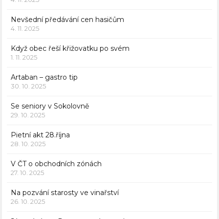
Nevšední předávání cen hasičům
4. 11. 2025
Když obec řeší křižovatku po svém
1. 11. 2025
Artaban – gastro tip
30. 10. 2025
Se seniory v Sokolovně
29. 10. 2025
Pietní akt 28.října
28. 10. 2025
V ČT o obchodních zónách
27. 10. 2025
Na pozvání starosty ve vinařství
26. 10. 2025