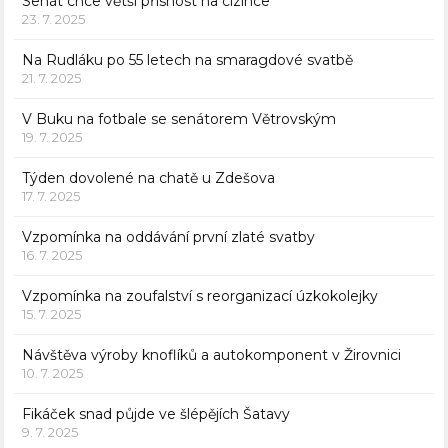
Senát chce větší přísnost na cizince
23. 7. 2025
Na Rudláku po 55 letech na smaragdové svatbě
21. 7. 2025
V Buku na fotbale se senátorem Větrovským
19. 7. 2025
Týden dovolené na chatě u Zdešova
17. 7. 2025
Vzpomínka na oddávání první zlaté svatby
16. 7. 2025
Vzpomínka na zoufalství s reorganizací úzkokolejky
15. 7. 2025
Návštěva výroby knoflíků a autokomponent v Žirovnici
10. 7. 2025
Fikáček snad půjde ve šlépějích Šatavy
9. 7. 2025