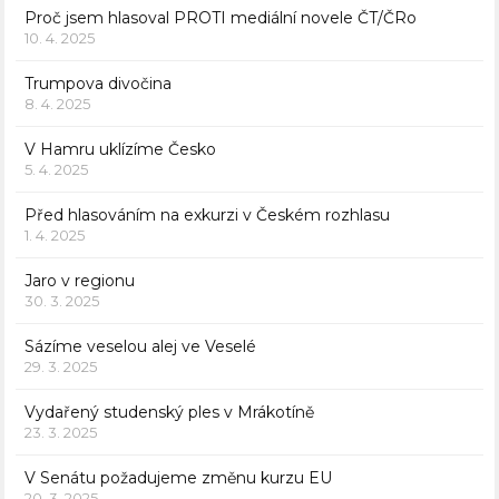
Proč jsem hlasoval PROTI mediální novele ČT/ČRo
10. 4. 2025
Trumpova divočina
8. 4. 2025
V Hamru uklízíme Česko
5. 4. 2025
Před hlasováním na exkurzi v Českém rozhlasu
1. 4. 2025
Jaro v regionu
30. 3. 2025
Sázíme veselou alej ve Veselé
29. 3. 2025
Vydařený studenský ples v Mrákotíně
23. 3. 2025
V Senátu požadujeme změnu kurzu EU
20. 3. 2025