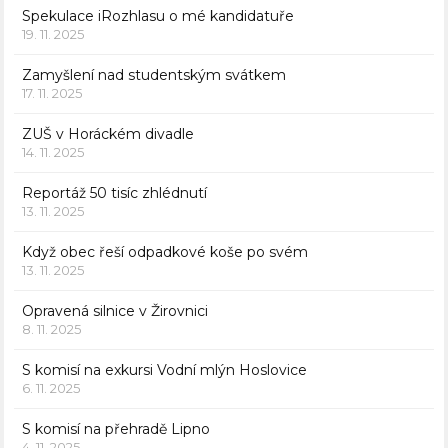
Spekulace iRozhlasu o mé kandidatuře
19. 11. 2025
Zamyšlení nad studentským svátkem
17. 11. 2025
ZUŠ v Horáckém divadle
14. 11. 2025
Reportáž 50 tisíc zhlédnutí
13. 11. 2025
Když obec řeší odpadkové koše po svém
13. 11. 2025
Opravená silnice v Žirovnici
8. 11. 2025
S komisí na exkursi Vodní mlýn Hoslovice
6. 11. 2025
S komisí na přehradě Lipno
4. 11. 2025