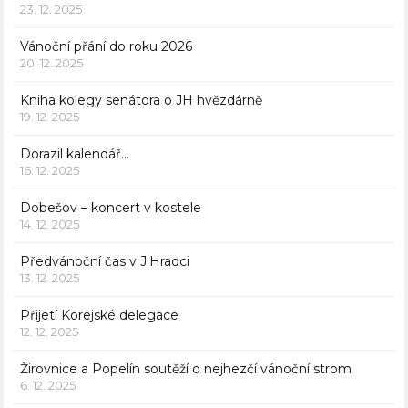
23. 12. 2025
Vánoční přání do roku 2026
20. 12. 2025
Kniha kolegy senátora o JH hvězdárně
19. 12. 2025
Dorazil kalendář…
16. 12. 2025
Dobešov – koncert v kostele
14. 12. 2025
Předvánoční čas v J.Hradci
13. 12. 2025
Přijetí Korejské delegace
12. 12. 2025
Žirovnice a Popelín soutěží o nejhezčí vánoční strom
6. 12. 2025