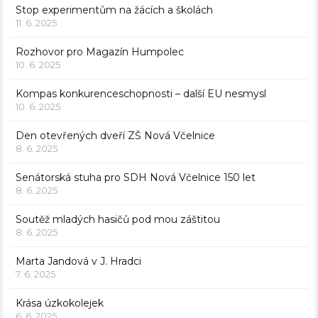
Stop experimentům na žácích a školách
11. 6. 2025
Rozhovor pro Magazín Humpolec
10. 6. 2025
Kompas konkurenceschopnosti – další EU nesmysl
10. 6. 2025
Den otevřených dveří ZŠ Nová Včelnice
8. 6. 2025
Senátorská stuha pro SDH Nová Včelnice 150 let
8. 6. 2025
Soutěž mladých hasičů pod mou záštitou
8. 6. 2025
Marta Jandová v J. Hradci
7. 6. 2025
Krása úzkokolejek
6. 6. 2025