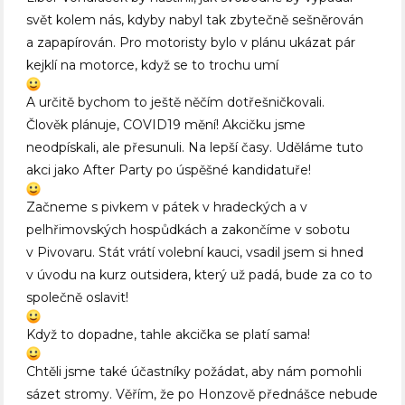
svět kolem nás, kdyby nabyl tak zbytečně sešněrován
a zapapírován. Pro motoristy bylo v plánu ukázat pár
kejklí na motorce, když se to trochu umí
A určitě bychom to ještě něčím dotřešničkovali.
Člověk plánuje, COVID19 mění! Akcičku jsme
neodpískali, ale přesunuli. Na lepší časy. Uděláme tuto
akci jako After Party po úspěšné kandidatuře!
Začneme s pivkem v pátek v hradeckých a v
pelhřimovských hospůdkách a zakončíme v sobotu
v Pivovaru. Stát vrátí volební kauci, vsadil jsem si hned
v úvodu na kurz outsidera, který už padá, bude za co to
společně oslavit!
Když to dopadne, tahle akcička se platí sama!
Chtěli jsme také účastníky požádat, aby nám pomohli
sázet stromy. Věřím, že po Honzově přednášce nebude