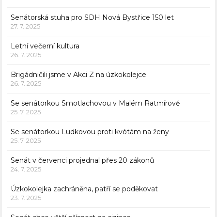
Senátorská stuha pro SDH Nová Bystřice 150 let
27. 7. 2025
Letní večerní kultura
26. 7. 2025
Brigádničili jsme v Akci Z na úzkokolejce
26. 7. 2025
Se senátorkou Smotlachovou v Malém Ratmírově
25. 7. 2025
Se senátorkou Ludkovou proti kvótám na ženy
25. 7. 2025
Senát v červenci projednal přes 20 zákonů
24. 7. 2025
Úzkokolejka zachráněna, patří se poděkovat
23. 7. 2025