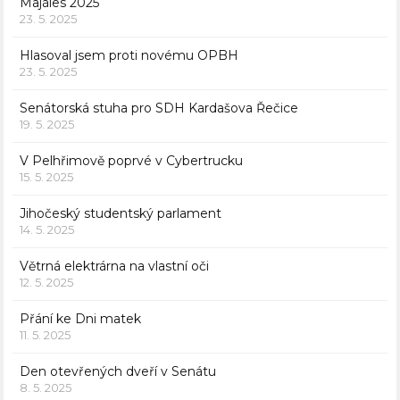
Majáles 2025
23. 5. 2025
Hlasoval jsem proti novému OPBH
23. 5. 2025
Senátorská stuha pro SDH Kardašova Řečice
19. 5. 2025
V Pelhřimově poprvé v Cybertrucku
15. 5. 2025
Jihočeský studentský parlament
14. 5. 2025
Větrná elektrárna na vlastní oči
12. 5. 2025
Přání ke Dni matek
11. 5. 2025
Den otevřených dveří v Senátu
8. 5. 2025