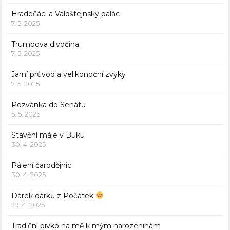
Hradečáci a Valdštejnský palác
7. 5. 2025
Trumpova divočina
7. 5. 2025
Jarní průvod a velikonoční zvyky
7. 5. 2025
Pozvánka do Senátu
5. 5. 2025
Stavění máje v Buku
30. 4. 2025
Pálení čarodějnic
30. 4. 2025
Dárek dárků z Počátek
29. 4. 2025
Tradiční pivko na mě k mým narozeninám