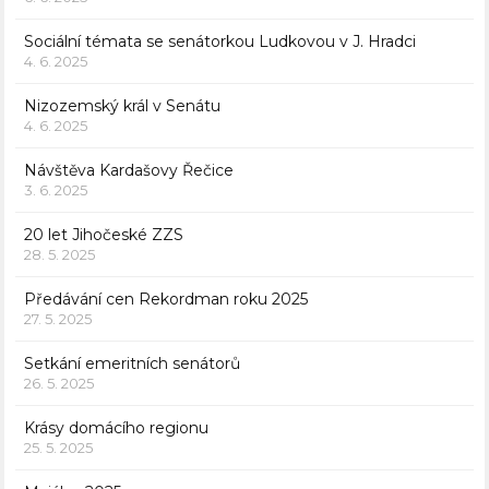
Sociální témata se senátorkou Ludkovou v J. Hradci
4. 6. 2025
Nizozemský král v Senátu
4. 6. 2025
Návštěva Kardašovy Řečice
3. 6. 2025
20 let Jihočeské ZZS
28. 5. 2025
Předávání cen Rekordman roku 2025
27. 5. 2025
Setkání emeritních senátorů
26. 5. 2025
Krásy domácího regionu
25. 5. 2025