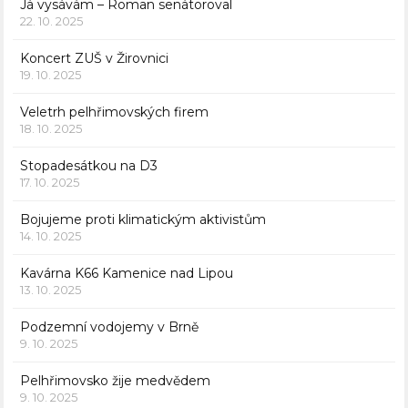
Já vysávám – Roman senátoroval
22. 10. 2025
Koncert ZUŠ v Žirovnici
19. 10. 2025
Veletrh pelhřimovských firem
18. 10. 2025
Stopadesátkou na D3
17. 10. 2025
Bojujeme proti klimatickým aktivistům
14. 10. 2025
Kavárna K66 Kamenice nad Lipou
13. 10. 2025
Podzemní vodojemy v Brně
9. 10. 2025
Pelhřimovsko žije medvědem
9. 10. 2025