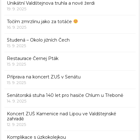
Unikátní Valdštejnova truhla a nové žerdi
19. 9. 2025
Točím zmrzlinu jako za totáče
16. 9. 2025
Studená – Okolo jižních Čech
15. 9. 2025
Restaurace Černej Pták
15. 9. 2025
Příprava na koncert ZUŠ v Senátu
15. 9. 2025
Senátorská stuha 140 let pro hasiče Chlum u Třeboně
14. 9. 2025
Koncert ZUŠ Kamenice nad Lipou ve Valdštejnské
zahradě
12. 9. 2025
Komplikace s úzkokolejkou