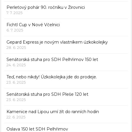
Perleťový pohár 90. ročníku v Žirovnici
7. 7. 2025
Fichtl Cup v Nové Včelnici
6. 7. 2025
Gepard Express je novým vlastníkem úzkokolejky
28. 6. 2025
Senátorská stuha pro SDH Pelhřimov 150 let
24. 6. 2025
Teď, nebo nikdy! Úzkokolejka jde do prodeje.
23. 6. 2025
Senátorská stuha pro SDH Pleše 120 let
23. 6. 2025
Kamenice nad Lipou umí žít do ranních hodin
22. 6. 2025
Oslava 150 let SDH Pelhřimov