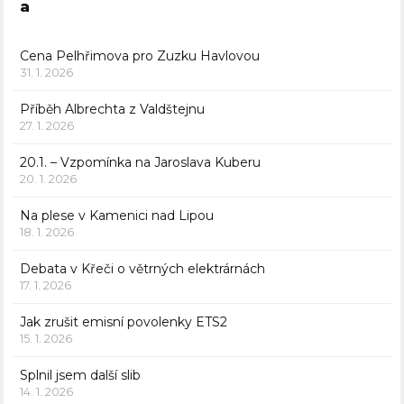
a
Cena Pelhřimova pro Zuzku Havlovou
31. 1. 2026
Příběh Albrechta z Valdštejnu
27. 1. 2026
20.1. – Vzpomínka na Jaroslava Kuberu
20. 1. 2026
Na plese v Kamenici nad Lipou
18. 1. 2026
Debata v Křeči o větrných elektrárnách
17. 1. 2026
Jak zrušit emisní povolenky ETS2
15. 1. 2026
Splnil jsem další slib
14. 1. 2026