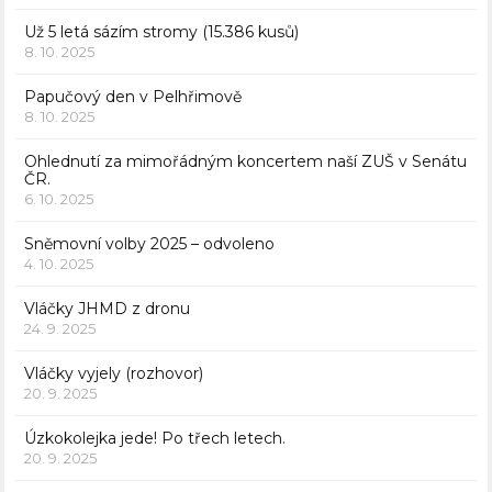
Už 5 letá sázím stromy (15.386 kusů)
8. 10. 2025
Papučový den v Pelhřimově
8. 10. 2025
Ohlednutí za mimořádným koncertem naší ZUŠ v Senátu
ČR.
6. 10. 2025
Sněmovní volby 2025 – odvoleno
4. 10. 2025
Vláčky JHMD z dronu
24. 9. 2025
Vláčky vyjely (rozhovor)
20. 9. 2025
Úzkokolejka jede! Po třech letech.
20. 9. 2025