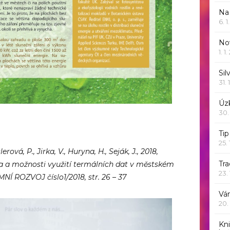
Na
6. 
Nov
1. 1
Sil
31. 
Úzk
30.
Ti
25.
rová, P., Jirka, V., Huryna, H., Seják, J., 2018,
Tr
 a možnosti využití termálních dat v městském
23.
Í ROZVOJ číslo1/2018, str. 26 – 37
Vá
20.
Kn