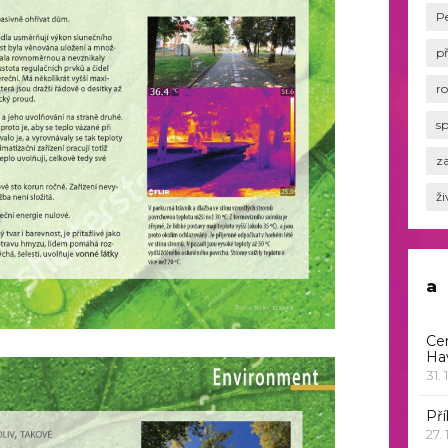
P
p
r
s
za
ži
a
Ce
Ha
31. 
Pří
27.