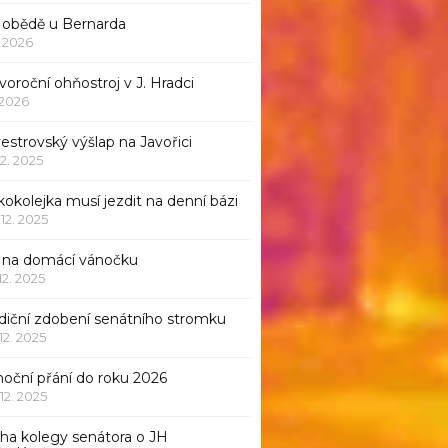
 obědě u Bernarda
1. 2026
oroční ohňostroj v J. Hradci
. 2026
vestrovský výšlap na Javořici
12. 2025
okolejka musí jezdit na denní bázi
 12. 2025
p na domácí vánočku
 12. 2025
adiční zdobení senátního stromku
 12. 2025
noční přání do roku 2026
 12. 2025
iha kolegy senátora o JH