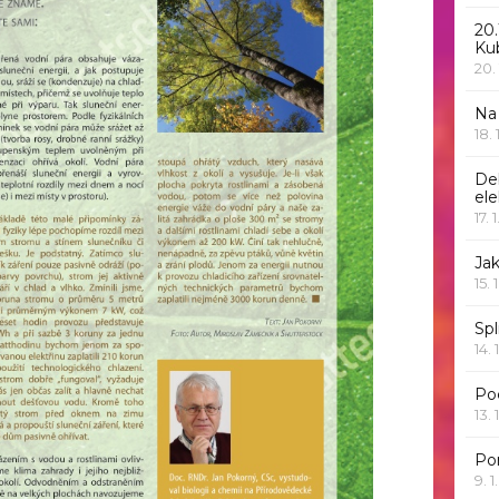
20.
Ku
20.
Na
18.
De
ele
17. 
Jak
15. 
Spl
14. 
Po
13. 
Po
9. 