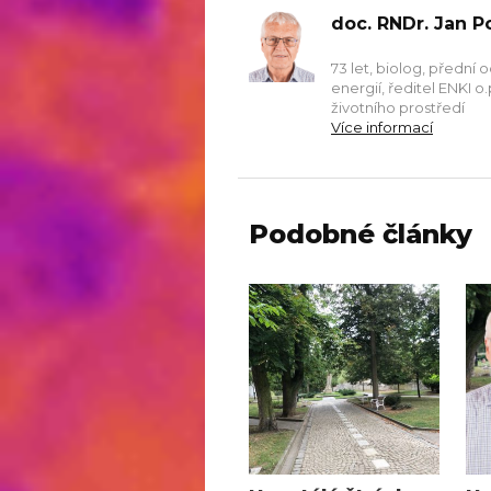
doc. RNDr. Jan P
73 let, biolog, přední
energií, ředitel ENKI o
životního prostředí
Více informací
Podobné články