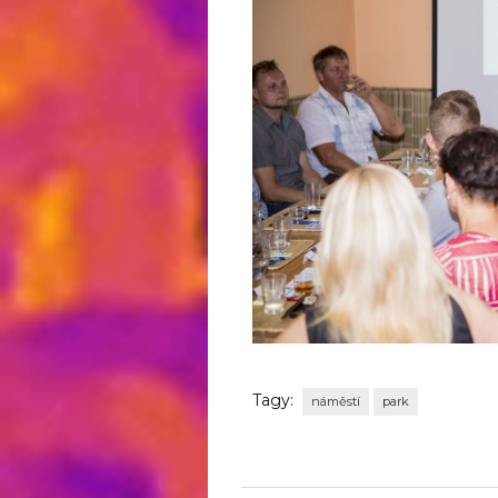
Tagy:
náměstí
park