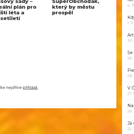
sovy sady –
SuperObchoďák,
4. 1
eální plán pro
který by městu
íští léta a
prospěl
Kd
setiletí
1. 1
Art
30.
Se
29.
Pie
28.
íte nejdříve
přihlásit
.
V 
27.
Na 
26.
Já
22.