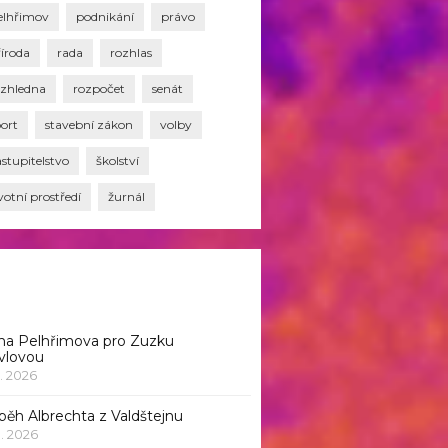
elhřimov
podnikání
právo
říroda
rada
rozhlas
ozhledna
rozpočet
senát
port
stavební zákon
volby
stupitelstvo
školství
votní prostředí
žurnál
na Pelhřimova pro Zuzku
vlovou
1. 2026
běh Albrechta z Valdštejnu
 1. 2026