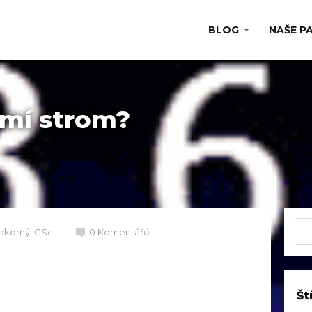
BLOG
NAŠE P
umí strom?
okorný, CSc.
0 Komentářů
Št