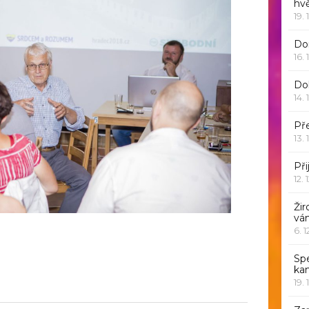
hv
19. 
Dor
16. 
Do
14. 
Pře
13. 
Při
12. 
Žir
vá
6. 
Sp
ka
19. 