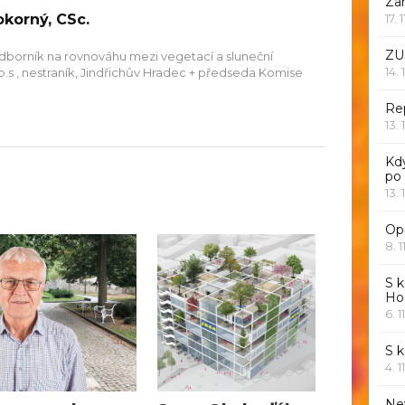
Za
okorný, CSc.
17. 
ZU
 odborník na rovnováhu mezi vegetací a sluneční
14. 
.p.s , nestraník, Jindřichův Hradec + předseda Komise
Rep
13. 
Kd
po
13. 
Opr
8. 1
S k
Ho
6. 1
S 
4. 1
Ne