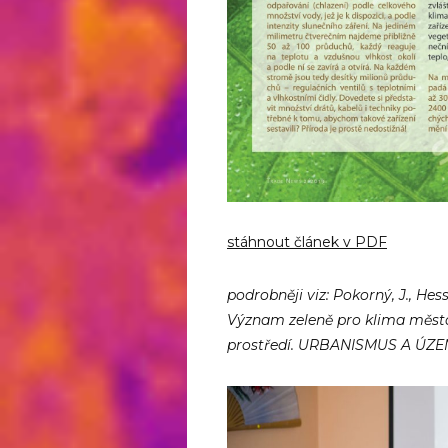
stáhnout článek v PDF
podrobněji viz: Pokorný, J., Hessle
Význam zeleně pro klima města
prostředí. URBANISMUS A ÚZEMN