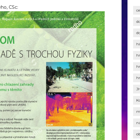
ho, CSc:
c
d
d
hi
h
h
h
J
K
m
n
o