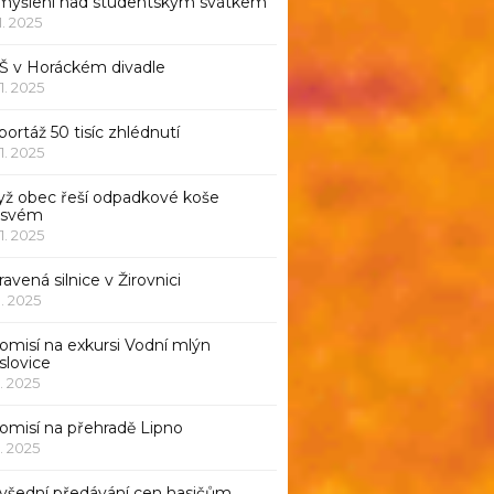
myšlení nad studentským svátkem
11. 2025
Š v Horáckém divadle
11. 2025
ortáž 50 tisíc zhlédnutí
11. 2025
yž obec řeší odpadkové koše
 svém
11. 2025
avená silnice v Žirovnici
1. 2025
omisí na exkursi Vodní mlýn
slovice
1. 2025
komisí na přehradě Lipno
1. 2025
všední předávání cen hasičům