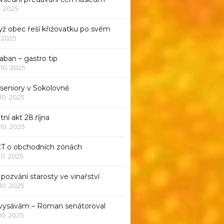
1. 2025
yž obec řeší křižovatku po svém
1. 2025
aban – gastro tip
 10. 2025
 seniory v Sokolovně
 10. 2025
tní akt 28.října
 10. 2025
ČT o obchodních zónách
 10. 2025
pozvání starosty ve vinařství
 10. 2025
 vysávám – Roman senátoroval
 10. 2025