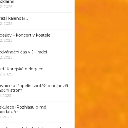
ězdárně
12. 2025
azil kalendář…
12. 2025
bešov – koncert v kostele
12. 2025
dvánoční čas v J.Hradci
12. 2025
jetí Korejské delegace
12. 2025
ovnice a Popelín soutěží o nejhezčí
noční strom
12. 2025
ekulace iRozhlasu o mé
ndidatuře
11. 2025