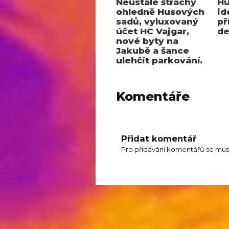
Neustálé štráchy
Hu
ohledně Husových
id
sadů, vyluxovaný
př
účet HC Vajgar,
de
nové byty na
Jakubě a šance
ulehčit parkování.
Komentáře
Přidat komentář
Pro přidávání komentářů se mus