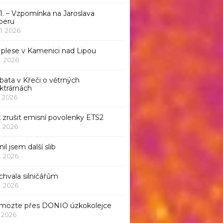
1. – Vzpomínka na Jaroslava
beru
 1. 2026
 plese v Kamenici nad Lipou
 1. 2026
bata v Křeči o větrných
ktrárnách
1. 2026
 zrušit emisní povolenky ETS2
1. 2026
nil jsem další slib
1. 2026
chvala silničářům
1. 2026
mozte přes DONIO úzkokolejce
1. 2026