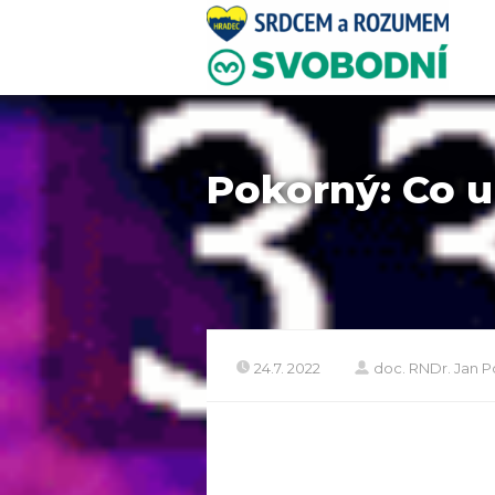
Pokorný: Co 
24.7. 2022
doc. RNDr. Jan P