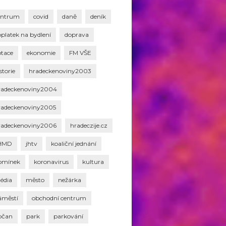
entrum
covid
daně
deník
oplatek na bydlení
doprava
otace
ekonomie
FM VŠE
storie
hradeckenoviny2003
radeckenoviny2004
radeckenoviny2005
radeckenoviny2006
hradeczije.cz
HMD
jhtv
koaliční jednání
omínek
koronavirus
kultura
édia
město
nežárka
áměstí
obchodní centrum
bčan
park
parkování