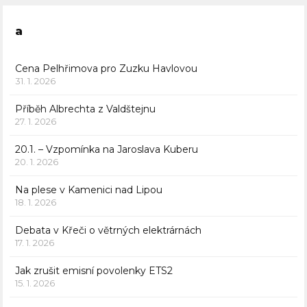
a
Cena Pelhřimova pro Zuzku Havlovou
31. 1. 2026
Příběh Albrechta z Valdštejnu
27. 1. 2026
20.1. – Vzpomínka na Jaroslava Kuberu
20. 1. 2026
Na plese v Kamenici nad Lipou
18. 1. 2026
Debata v Křeči o větrných elektrárnách
17. 1. 2026
Jak zrušit emisní povolenky ETS2
15. 1. 2026