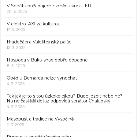
V Senátu požadujeme změnu kurzu EU
20. 3. 2025
V elektroTAXI za kulturou
17. 3. 2025
Hradečáci a Valdštejnský palác
12. 3. 2025
Hospoda v Buku snad dobře dopadne
8. 3. 2025
Oběd u Bernarda nelze vynechat
4. 3. 2025
Tak jak je to s tou úzkokolejkou? Bude jezdit nebo ne?
Na nejčastější dotaz odpovídá senátor Chalupský
4. 3. 2025
Masopust a tradice na Vysočině
2. 3. 2025