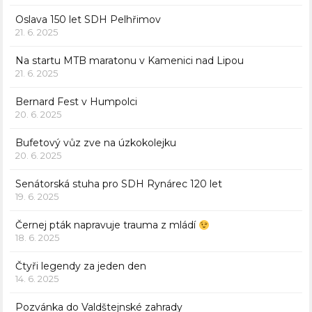
Oslava 150 let SDH Pelhřimov
21. 6. 2025
Na startu MTB maratonu v Kamenici nad Lipou
21. 6. 2025
Bernard Fest v Humpolci
20. 6. 2025
Bufetový vůz zve na úzkokolejku
20. 6. 2025
Senátorská stuha pro SDH Rynárec 120 let
19. 6. 2025
Černej pták napravuje trauma z mládí
18. 6. 2025
Čtyři legendy za jeden den
14. 6. 2025
Pozvánka do Valdštejnské zahrady