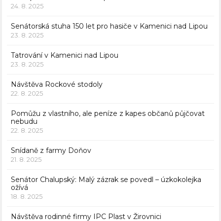
24. 8. 2025
Senátorská stuha 150 let pro hasiče v Kamenici nad Lipou
23. 8. 2025
Tatrování v Kamenici nad Lipou
23. 8. 2025
Návštěva Rockové stodoly
22. 8. 2025
Pomůžu z vlastního, ale peníze z kapes občanů půjčovat
nebudu
22. 8. 2025
Snídaně z farmy Doňov
21. 8. 2025
Senátor Chalupský: Malý zázrak se povedl – úzkokolejka
ožívá
18. 8. 2025
Návštěva rodinné firmy IPC Plast v Žirovnici