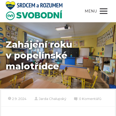
MENU
Zahájení roku
v popelínské
malotřídce
2.9. 2024
Jarda Chalupský
0 Komentářů