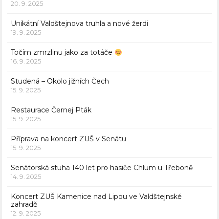
20. 9. 2025
Unikátní Valdštejnova truhla a nové žerdi
19. 9. 2025
Točím zmrzlinu jako za totáče
16. 9. 2025
Studená – Okolo jižních Čech
15. 9. 2025
Restaurace Černej Pták
15. 9. 2025
Příprava na koncert ZUŠ v Senátu
15. 9. 2025
Senátorská stuha 140 let pro hasiče Chlum u Třeboně
14. 9. 2025
Koncert ZUŠ Kamenice nad Lipou ve Valdštejnské
zahradě
12. 9. 2025