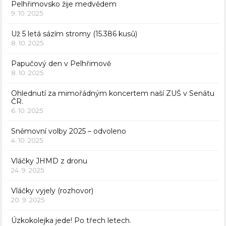
Pelhřimovsko žije medvědem
9. 10. 2025
Už 5 letá sázím stromy (15.386 kusů)
8. 10. 2025
Papučový den v Pelhřimově
8. 10. 2025
Ohlednutí za mimořádným koncertem naší ZUŠ v Senátu
ČR.
6. 10. 2025
Sněmovní volby 2025 – odvoleno
4. 10. 2025
Vláčky JHMD z dronu
24. 9. 2025
Vláčky vyjely (rozhovor)
20. 9. 2025
Úzkokolejka jede! Po třech letech.