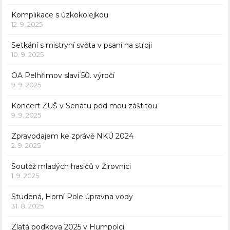
Komplikace s úzkokolejkou
12. 9. 2025
Setkání s mistryní světa v psaní na stroji
10. 9. 2025
OA Pelhřimov slaví 50. výročí
9. 9. 2025
Koncert ZUŠ v Senátu pod mou záštitou
9. 9. 2025
Zpravodajem ke zprávě NKÚ 2024
2. 9. 2025
Soutěž mladých hasičů v Žirovnici
1. 9. 2025
Studená, Horní Pole úpravna vody
31. 8. 2025
Zlatá podkova 2025 v Humpolci