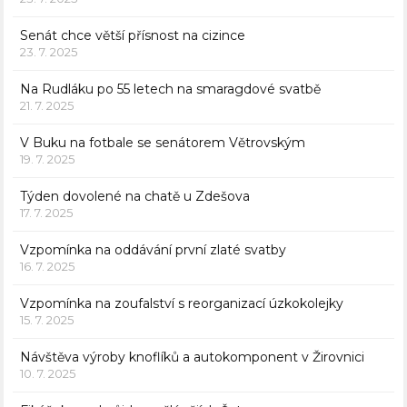
Senát chce větší přísnost na cizince
23. 7. 2025
Na Rudláku po 55 letech na smaragdové svatbě
21. 7. 2025
V Buku na fotbale se senátorem Větrovským
19. 7. 2025
Týden dovolené na chatě u Zdešova
17. 7. 2025
Vzpomínka na oddávání první zlaté svatby
16. 7. 2025
Vzpomínka na zoufalství s reorganizací úzkokolejky
15. 7. 2025
Návštěva výroby knoflíků a autokomponent v Žirovnici
10. 7. 2025