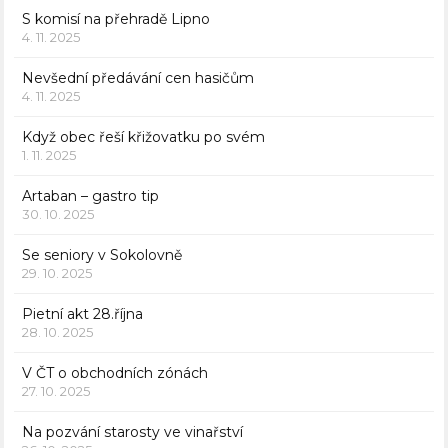
S komisí na přehradě Lipno
4. 11. 2025
Nevšední předávání cen hasičům
4. 11. 2025
Když obec řeší křižovatku po svém
1. 11. 2025
Artaban – gastro tip
30. 10. 2025
Se seniory v Sokolovně
29. 10. 2025
Pietní akt 28.října
28. 10. 2025
V ČT o obchodních zónách
27. 10. 2025
Na pozvání starosty ve vinařství