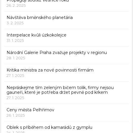
Propaguji soutěž Vesnice roku
26. 2. 2025
Návštěva brněnského planetária
3. 2. 2025
Interpelace kvůli úzkokolejce
31. 1. 2025
Národní Galerie Praha zvažuje projekty v regionu
28. 1. 2025
Kritika ministra za nové povinnosti firmám
27. 1. 2025
Nepráskejme tím zeleným bičem tolik, firmy nejsou
gauneři, které je potřeba držet pevně pod krkem
27. 1. 2025
Ceny města Pelhřimov
26. 1. 2025
Oblek s příběhem od kamarádů z gymplu
24. 1. 2025