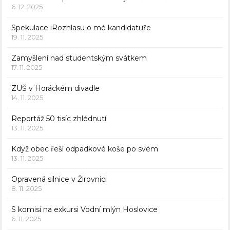
6. 12. 2025
Spekulace iRozhlasu o mé kandidatuře
19. 11. 2025
Zamyšlení nad studentským svátkem
17. 11. 2025
ZUŠ v Horáckém divadle
14. 11. 2025
Reportáž 50 tisíc zhlédnutí
13. 11. 2025
Když obec řeší odpadkové koše po svém
13. 11. 2025
Opravená silnice v Žirovnici
8. 11. 2025
S komisí na exkursi Vodní mlýn Hoslovice
6. 11. 2025