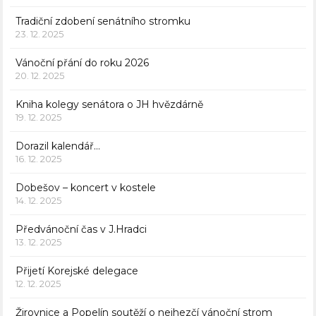
Tradiční zdobení senátního stromku
23. 12. 2025
Vánoční přání do roku 2026
20. 12. 2025
Kniha kolegy senátora o JH hvězdárně
19. 12. 2025
Dorazil kalendář…
16. 12. 2025
Dobešov – koncert v kostele
14. 12. 2025
Předvánoční čas v J.Hradci
13. 12. 2025
Přijetí Korejské delegace
12. 12. 2025
Žirovnice a Popelín soutěží o nejhezčí vánoční strom