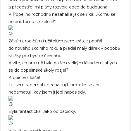
a předestřel mi plány rozvoje obce do budoucna.
V Popelíně rozhodně nezahálí a jak se říká: „Komu se
nelení, tomu se zelení!“
Žákům, rodičům i učitelům jsem krátce popřál
do nového školního roku a předal malý dárek v podobě
knížky pro bystré čtenáře.
A víte, co pro mě bylo dalším velkým lákadlem, abych
se do popelínské školy rozjel?
Krupicová kaše!
Tu jsem si nemohl nechat ujít, protože se ani
nepamatuji, kdy jsem jí jedl naposledy.
Byla fantastická! Jako od babičky.
V kuchyni mají kouzelnice.