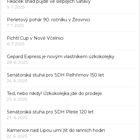
Fikáček snad půjde ve šlépějích Šatavy
9. 7. 2025
Perleťový pohár 90. ročníku v Žirovnici
7. 7. 2025
Fichtl Cup v Nové Včelnici
6. 7. 2025
Gepard Express je novým vlastníkem úzkokolejky
28. 6. 2025
Senátorská stuha pro SDH Pelhřimov 150 let
24. 6. 2025
Teď, nebo nikdy! Úzkokolejka jde do prodeje.
23. 6. 2025
Senátorská stuha pro SDH Pleše 120 let
23. 6. 2025
Kamenice nad Lipou umí žít do ranních hodin
22. 6. 2025