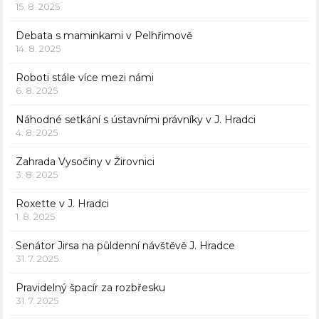
15. 8. 2025
Debata s maminkami v Pelhřimově
14. 8. 2025
Roboti stále více mezi námi
6. 8. 2025
Náhodné setkání s ústavními právníky v J. Hradci
4. 8. 2025
Zahrada Vysočiny v Žirovnici
3. 8. 2025
Roxette v J. Hradci
1. 8. 2025
Senátor Jirsa na půldenní návštěvě J. Hradce
31. 7. 2025
Pravidelný špacír za rozbřesku
31. 7. 2025