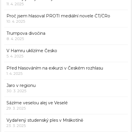
11. 4. 2025
Proč jsem hlasoval PROTI mediální novele ČT/ČRo
10. 4. 2025
Trumpova divočina
8. 4. 2025
V Hamru uklízíme Česko
5. 4. 2025
Před hlasováním na exkurzi v Českém rozhlasu
1. 4. 2025
Jaro v regionu
30. 3. 2025
Sázíme veselou alej ve Veselé
29. 3. 2025
Vydařený studenský ples v Mrákotíně
23. 3. 2025