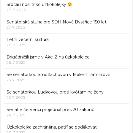
Srdcaři nosí triko úzkokolejky
28. 7. 2025
Senátorská stuha pro SDH Nová Bystřice 150 let
27. 7. 2025
Letní večerní kultura
26. 7. 2025
Brigádničili jsme v Akci Z na úzkokolejce
26. 7. 2025
Se senátorkou Smotlachovou v Malém Ratmírově
25. 7. 2025
Se senátorkou Ludkovou proti kvótám na ženy
25. 7. 2025
Senát v červenci projednal přes 20 zákonů
24. 7. 2025
Úzkokolejka zachráněna, patří se poděkovat
23. 7. 2025