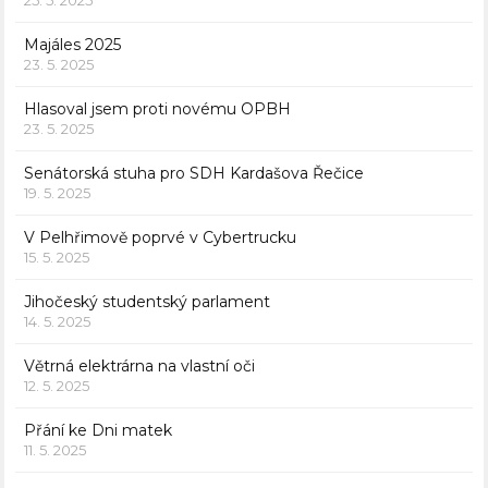
25. 5. 2025
Majáles 2025
23. 5. 2025
Hlasoval jsem proti novému OPBH
23. 5. 2025
Senátorská stuha pro SDH Kardašova Řečice
19. 5. 2025
V Pelhřimově poprvé v Cybertrucku
15. 5. 2025
Jihočeský studentský parlament
14. 5. 2025
Větrná elektrárna na vlastní oči
12. 5. 2025
Přání ke Dni matek
11. 5. 2025