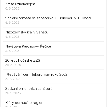
Krása úzkokolejek
6. 6. 2025
Sociální témata se senátorkou Ludkovou v J. Hradci
4. 6. 2025
Nizozemský král v Senátu
4. 6. 2025
Návštěva Kardašovy Řečice
3. 6. 2025
20 let Jihočeské ZZS
28. 5. 2025
Předávání cen Rekordman roku 2025
27. 5. 2025
Setkání emeritních senátorů
26. 5. 2025
Krásy domácího regionu