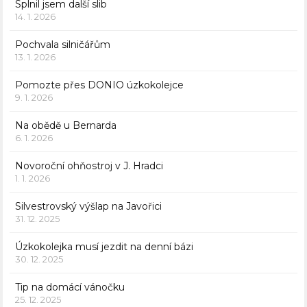
Splnil jsem další slib
14. 1. 2026
Pochvala silničářům
13. 1. 2026
Pomozte přes DONIO úzkokolejce
9. 1. 2026
Na obědě u Bernarda
6. 1. 2026
Novoroční ohňostroj v J. Hradci
1. 1. 2026
Silvestrovský výšlap na Javořici
31. 12. 2025
Úzkokolejka musí jezdit na denní bázi
30. 12. 2025
Tip na domácí vánočku
25. 12. 2025