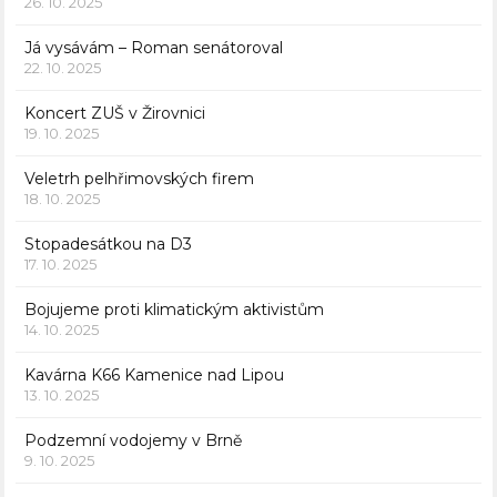
26. 10. 2025
Já vysávám – Roman senátoroval
22. 10. 2025
Koncert ZUŠ v Žirovnici
19. 10. 2025
Veletrh pelhřimovských firem
18. 10. 2025
Stopadesátkou na D3
17. 10. 2025
Bojujeme proti klimatickým aktivistům
14. 10. 2025
Kavárna K66 Kamenice nad Lipou
13. 10. 2025
Podzemní vodojemy v Brně
9. 10. 2025