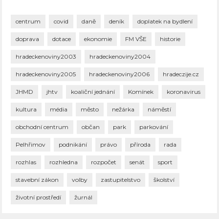
centrum
covid
daně
deník
doplatek na bydlení
doprava
dotace
ekonomie
FM VŠE
historie
hradeckenoviny2003
hradeckenoviny2004
hradeckenoviny2005
hradeckenoviny2006
hradeczije.cz
JHMD
jhtv
koaliční jednání
Komínek
koronavirus
kultura
média
město
nežárka
náměstí
obchodní centrum
občan
park
parkování
Pelhřimov
podnikání
právo
příroda
rada
rozhlas
rozhledna
rozpočet
senát
sport
stavební zákon
volby
zastupitelstvo
školství
životní prostředí
žurnál