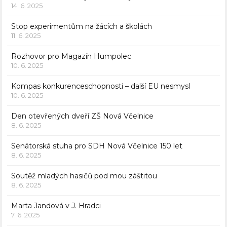
14. 6. 2025
Stop experimentům na žácích a školách
11. 6. 2025
Rozhovor pro Magazín Humpolec
10. 6. 2025
Kompas konkurenceschopnosti – další EU nesmysl
10. 6. 2025
Den otevřených dveří ZŠ Nová Včelnice
8. 6. 2025
Senátorská stuha pro SDH Nová Včelnice 150 let
8. 6. 2025
Soutěž mladých hasičů pod mou záštitou
8. 6. 2025
Marta Jandová v J. Hradci
7. 6. 2025