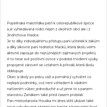
Popelínská malotřídka patří k celorepublikové špičce
a je vyhledávaná rodiči nejen z okolních obcí ale i z
Jindřichova Hradce.
Je to díky individuálnímu přístupu paní učitelek k žákům
a díky šikovné paní ředitelce Macků, která školu velmi
aktivně zapojuje do nejrůznějších zajímavých projektů.
A to nese své pozitivní ovoce v podobě moderní výuky
propojené zároveň se vztahem k přírodě, která školu
obklopuje.
Obec si školy po právu váží a pomáhá jí vytvářet co
nejlepší podmínky, což není vzhledem k vládním
nařízením vůbec jednoduché a už jsme to s panem
starostou Zaňákem také před časem probírali.
Pan místostarosta Houška mi dnes stihl ukázat také
nově vybudované zázemí pro hasiče a komunitní život