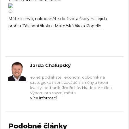
Máte-li chvíli, nakoukněte do života školy na jejich
profilu
Základní škola a Mateřská škola Popelín
Jarda Chalupský
46 let, podnikatel, ekonom, odborník na
strategické řízení, zavádění změny a řízení
kvality, nestraník, Jindřichův Hradec IV + člen
Výboru pro rozvoj města
Více informací
Podobné články