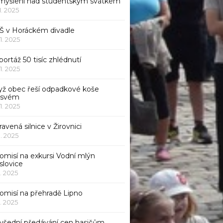
myšlení nad studentským svátkem
11. 2025
Š v Horáckém divadle
11. 2025
ortáž 50 tisíc zhlédnutí
11. 2025
yž obec řeší odpadkové koše
 svém
11. 2025
avená silnice v Žirovnici
1. 2025
omisí na exkursi Vodní mlýn
slovice
1. 2025
komisí na přehradě Lipno
1. 2025
všední předávání cen hasičům