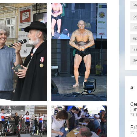
P
p
r
s
za
ži
a
Ce
Ha
31. 
Pří
27.