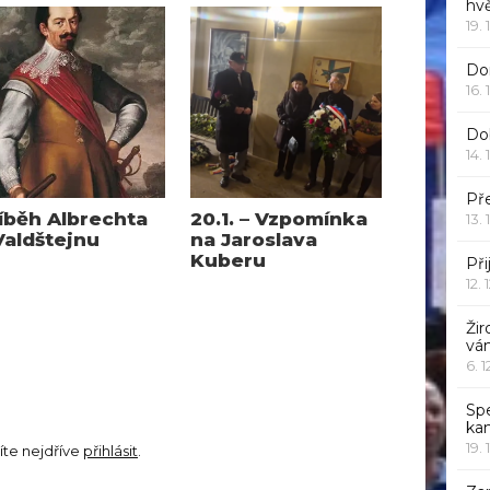
hv
19. 
Dor
16. 
Do
14. 
Pře
íběh Albrechta
20.1. – Vzpomínka
13. 
Valdštejnu
na Jaroslava
Kuberu
Při
12. 
Žir
vá
6. 
Sp
ka
19. 
íte nejdříve
přihlásit
.