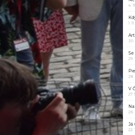
4. 1
Kd
1. 1
Art
30.
Se
29.
Pie
28.
V 
27.
Na 
26.
Já
22.