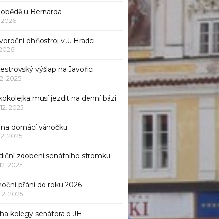
 obědě u Bernarda
1. 2026
oroční ohňostroj v J. Hradci
. 2026
vestrovský výšlap na Javořici
12. 2025
okolejka musí jezdit na denní bázi
 12. 2025
p na domácí vánočku
 12. 2025
adiční zdobení senátního stromku
 12. 2025
noční přání do roku 2026
 12. 2025
iha kolegy senátora o JH