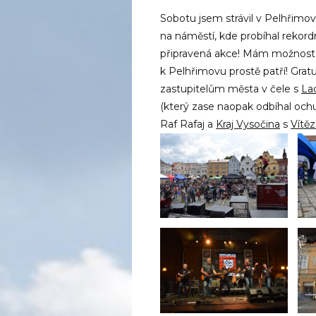
Sobotu jsem strávil v Pelhřimov
na náměstí, kde probíhal reko
připravená akce! Mám možnost 
k Pelhřimovu prostě patří! Gra
zastupitelům města v čele s
La
(který zase naopak odbíhal ochu
Raf Rafaj a
Kraj Vysočina
s
Vítěz