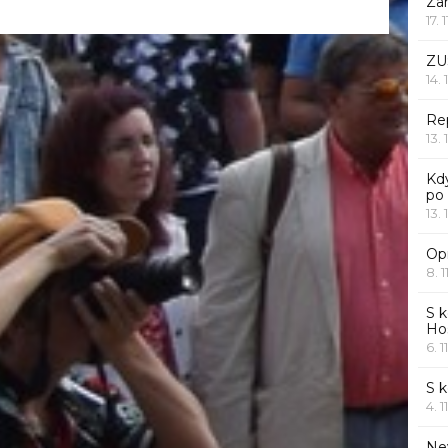
Za
17. 
ZU
14. 
Rep
13. 
Kd
po
13. 
Opr
8. 1
S k
Ho
6. 1
S 
4. 1
Ne