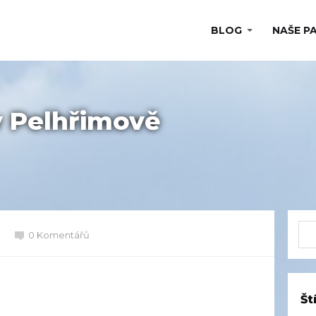
BLOG
NAŠE P
v Pelhřimově
0 Komentářů
Št