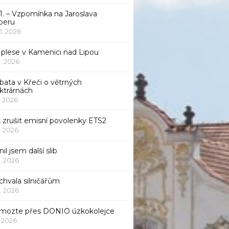
1. – Vzpomínka na Jaroslava
beru
 1. 2026
 plese v Kamenici nad Lipou
 1. 2026
bata v Křeči o větrných
ktrárnách
1. 2026
 zrušit emisní povolenky ETS2
1. 2026
nil jsem další slib
1. 2026
chvala silničářům
1. 2026
mozte přes DONIO úzkokolejce
1. 2026