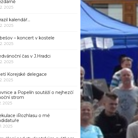
ězdárně
12. 2025
azil kalendář…
12. 2025
bešov – koncert v kostele
12. 2025
dvánoční čas v J.Hradci
12. 2025
jetí Korejské delegace
12. 2025
ovnice a Popelín soutěží o nejhezčí
noční strom
12. 2025
ekulace iRozhlasu o mé
ndidatuře
11. 2025