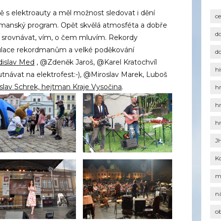
ě s elektroauty a měl možnost sledovat i dění
c
rdmanský program. Opět skvělá atmosféta a dobře
d
srovnávat, vím, o čem mluvím. Rekordy
tulace rekordmanům a velké poděkování
d
dislav Med
, @Zdeněk Jaroš, @Karel Kratochvíl
hi
tnávat na elektrofest:-), @Miroslav Marek, Luboš
slav Schrek, hejtman Kraje Vysočina
.
h
h
h
J
K
m
n
o