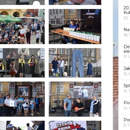
20.
Ku
20.
Na
18.
De
ele
17. 
Jak
15. 
Spl
14. 
Po
13. 
Po
9. 