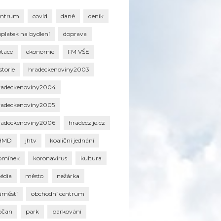
entrum
covid
daně
deník
oplatek na bydlení
doprava
otace
ekonomie
FM VŠE
storie
hradeckenoviny2003
radeckenoviny2004
radeckenoviny2005
radeckenoviny2006
hradeczije.cz
HMD
jhtv
koaliční jednání
omínek
koronavirus
kultura
édia
město
nežárka
áměstí
obchodní centrum
bčan
park
parkování