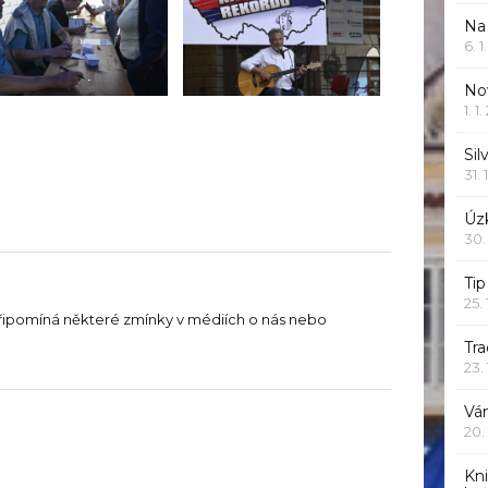
Na
6. 
Nov
1. 1
Sil
31. 
Úzk
30.
Ti
25.
řipomíná některé zmínky v médiích o nás nebo
Tr
23.
Vá
20.
Kn