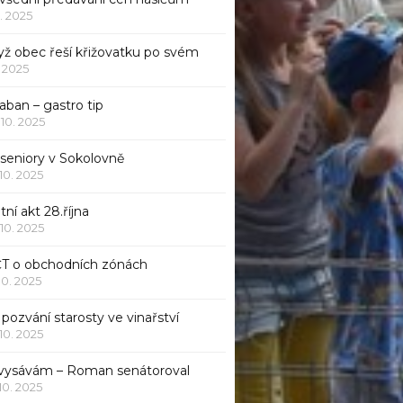
1. 2025
yž obec řeší křižovatku po svém
1. 2025
aban – gastro tip
 10. 2025
 seniory v Sokolovně
 10. 2025
tní akt 28.října
 10. 2025
ČT o obchodních zónách
 10. 2025
pozvání starosty ve vinařství
 10. 2025
 vysávám – Roman senátoroval
 10. 2025