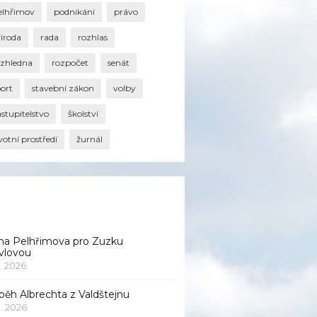
elhřimov
podnikání
právo
říroda
rada
rozhlas
ozhledna
rozpočet
senát
port
stavební zákon
volby
stupitelstvo
školství
votní prostředí
žurnál
na Pelhřimova pro Zuzku
vlovou
1. 2026
běh Albrechta z Valdštejnu
 1. 2026