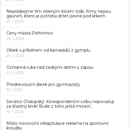
Nepráskejme tím zeleným bičem tolik, firmy nejsou
gauneři, které je potřeba držet pevně pod krkem
27. 1. 2025
Ceny města Pelhřimov
26. 1. 2025
Oblek s příběhem od kamarádů z gymplu
24. 1. 2025
Ochranná ruka nad českými dětmi u zápisu
23. 1. 2025
Předrevoluční dárek pro gymnazisty
17. 1. 2025
Senátor Chalupský: Korespondenční volbu nepovažuji
za šťastný krok! Bude z toho ještě mrzení…
10. 1. 2025
Místo novoroční rekapitulace reklama na sportovní
kroužky