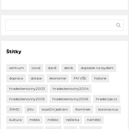
Štítky
centrum
covid
daně
deník
doplatek na bydlení
doprava
dotace
ekonomie
FM VŠE
historie
hradeckenoviny2003
hradeckenoviny2004
hradeckenoviny2005
hradeckenoviny2006
hradeczije.cz
JHMD
jhtv
koaliční jednání
Komínek
koronavirus
kultura
média
město
nežárka
náměstí