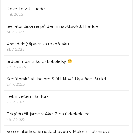
Roxette v J. Hradci
1. 8. 2025
Senátor Jirsa na půldenní návštěvě J. Hradce
31. 7. 2025
Pravidelný špacír za rozbřesku
31. 7. 2025
Srdcaři nosí triko úzkokolejky
28. 7. 2025
Senátorská stuha pro SDH Nová Bystřice 150 let
27. 7. 2025
Letní večerní kultura
26. 7. 2025
Brigádničili jsme v Akci Z na úzkokolejce
26. 7. 2025
Se senátorkou Smotlachovou v Malém Ratmírově