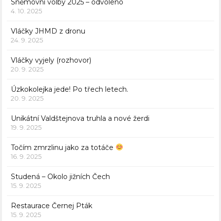
Sněmovní volby 2025 – odvoleno
4. 10. 2025
Vláčky JHMD z dronu
24. 9. 2025
Vláčky vyjely (rozhovor)
20. 9. 2025
Úzkokolejka jede! Po třech letech.
20. 9. 2025
Unikátní Valdštejnova truhla a nové žerdi
19. 9. 2025
Točím zmrzlinu jako za totáče
16. 9. 2025
Studená – Okolo jižních Čech
15. 9. 2025
Restaurace Černej Pták
15. 9. 2025