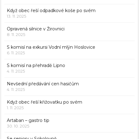
Když obec řeší odpadkové koše po svém
13. 11. 2025
Opravená silnice v Žirovnici
8. 11. 2025
S komisí na exkursi Vodní mlýn Hoslovice
6. 11. 2025
S komisí na přehradě Lipno
4. 11. 2025
Nevšední předávání cen hasičům
4. 11. 2025
Když obec řeší křižovatku po svém
1. 11. 2025
Artaban – gastro tip
30. 10. 2025
Se seniory v Sokolovně