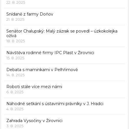
22. 8. 2025
Snídaně z farmy Doňov
21. 8. 2025
Senátor Chalupský: Malý zázrak se povedl – úzkokolejka
ožívá
18. 8. 2025
Návštěva rodinné firmy IPC Plast v Žirovnici
15. 8. 2025
Debata s maminkami v Pelhřimově
14. 8. 2025
Roboti stále více mezi námi
6. 8. 2025
Náhodné setkání s ústavními právníky v J. Hradci
4. 8. 2025
Zahrada Vysočiny v Žirovnici
3. 8. 2025