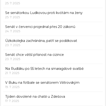
25. 7. 2025
Se senátorkou Ludkovou proti kvótám na ženy
25. 7. 2025
Senát v červenci projednal přes 20 zákonů
24. 7. 2025
Úzkokolejka zachráněna, patří se poděkovat
23. 7. 2025
Senát chce větší přísnost na cizince
23. 7. 2025
Na Rudláku po 55 letech na smaragdové svatbě
21. 7. 2025
V Buku na fotbale se senátorem Větrovským
19. 7. 2025
Týden dovolené na chatě u Zdešova
17. 7. 2025