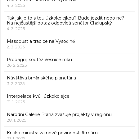
4. 3. 2025
Tak jak je to s tou úzkokolejkou? Bude jezdit nebo ne?
Na nejčastější dotaz odpovídá senátor Chalupský
4. 3. 2025
Masopust a tradice na Vysočině
2. 3. 2025
Propaguji soutěž Vesnice roku
26. 2. 2025
Návštěva brněnského planetária
3. 2. 2025
Interpelace kvůli úzkokolejce
31. 1. 2025
Národní Galerie Praha zvažuje projekty v regionu
28. 1. 2025
Kritika ministra za nové povinnosti firmám
27. 1. 2025