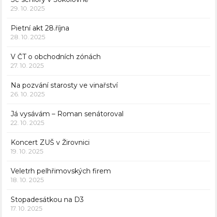
29. 10. 2025
Pietní akt 28.října
28. 10. 2025
V ČT o obchodních zónách
27. 10. 2025
Na pozvání starosty ve vinařství
26. 10. 2025
Já vysávám – Roman senátoroval
22. 10. 2025
Koncert ZUŠ v Žirovnici
19. 10. 2025
Veletrh pelhřimovských firem
18. 10. 2025
Stopadesátkou na D3
17. 10. 2025