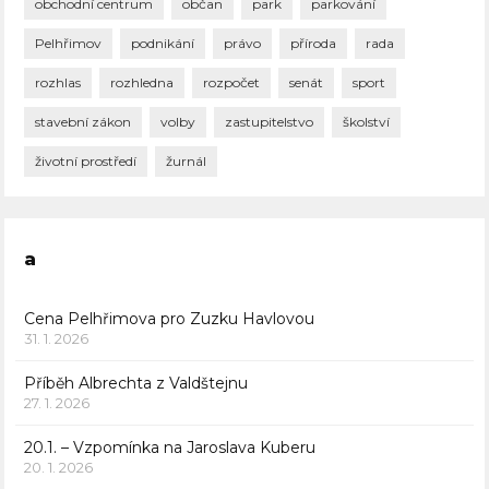
obchodní centrum
občan
park
parkování
Pelhřimov
podnikání
právo
příroda
rada
rozhlas
rozhledna
rozpočet
senát
sport
stavební zákon
volby
zastupitelstvo
školství
životní prostředí
žurnál
a
Cena Pelhřimova pro Zuzku Havlovou
31. 1. 2026
Příběh Albrechta z Valdštejnu
27. 1. 2026
20.1. – Vzpomínka na Jaroslava Kuberu
20. 1. 2026