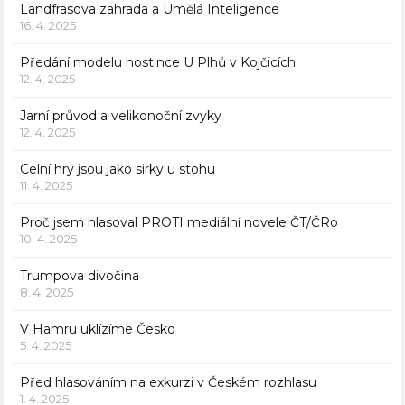
Landfrasova zahrada a Umělá Inteligence
16. 4. 2025
Předání modelu hostince U Plhů v Kojčicích
12. 4. 2025
Jarní průvod a velikonoční zvyky
12. 4. 2025
Celní hry jsou jako sirky u stohu
11. 4. 2025
Proč jsem hlasoval PROTI mediální novele ČT/ČRo
10. 4. 2025
Trumpova divočina
8. 4. 2025
V Hamru uklízíme Česko
5. 4. 2025
Před hlasováním na exkurzi v Českém rozhlasu
1. 4. 2025