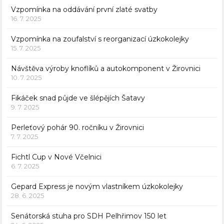
Vzpomínka na oddávání první zlaté svatby
16. 7. 2025
Vzpomínka na zoufalství s reorganizací úzkokolejky
15. 7. 2025
Návštěva výroby knoflíků a autokomponent v Žirovnici
10. 7. 2025
Fikáček snad půjde ve šlépějích Šatavy
9. 7. 2025
Perleťový pohár 90. ročníku v Žirovnici
7. 7. 2025
Fichtl Cup v Nové Včelnici
6. 7. 2025
Gepard Express je novým vlastníkem úzkokolejky
28. 6. 2025
Senátorská stuha pro SDH Pelhřimov 150 let