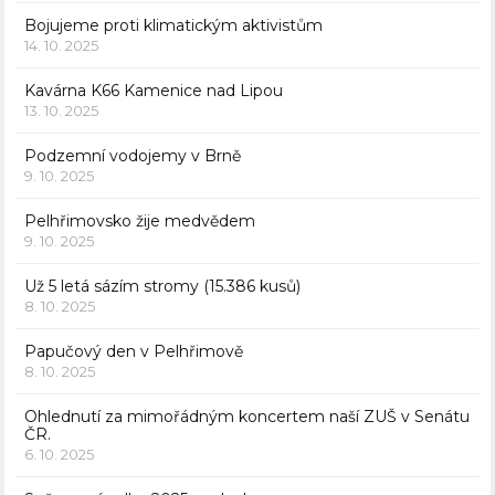
Bojujeme proti klimatickým aktivistům
14. 10. 2025
Kavárna K66 Kamenice nad Lipou
13. 10. 2025
Podzemní vodojemy v Brně
9. 10. 2025
Pelhřimovsko žije medvědem
9. 10. 2025
Už 5 letá sázím stromy (15.386 kusů)
8. 10. 2025
Papučový den v Pelhřimově
8. 10. 2025
Ohlednutí za mimořádným koncertem naší ZUŠ v Senátu
ČR.
6. 10. 2025