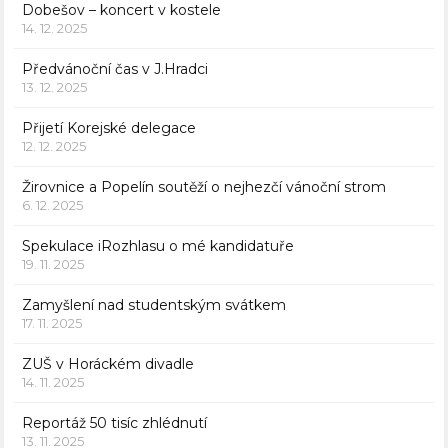
Dobešov – koncert v kostele
14. 12. 2025
Předvánoční čas v J.Hradci
13. 12. 2025
Přijetí Korejské delegace
12. 12. 2025
Žirovnice a Popelín soutěží o nejhezčí vánoční strom
6. 12. 2025
Spekulace iRozhlasu o mé kandidatuře
19. 11. 2025
Zamyšlení nad studentským svátkem
17. 11. 2025
ZUŠ v Horáckém divadle
14. 11. 2025
Reportáž 50 tisíc zhlédnutí
13. 11. 2025