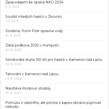
Zpravodajem ke zprávě NKÚ 2024
2. 9. 2025
Soutěž mladých hasičů v Žirovnici
1. 9. 2025
Studená, Horní Pole úpravna vody
31. 8. 2025
Zlatá podkova 2025 v Humpolci
24. 8. 2025
Senátorská stuha 150 let pro hasiče v Kamenici nad Lipou
23. 8. 2025
Tatrování v Kamenici nad Lipou
23. 8. 2025
Návštěva Rockové stodoly
22. 8. 2025
Pomůžu z vlastního, ale peníze z kapes občanů půjčovat
nebudu