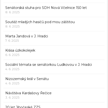
Senátorská stuha pro SDH Nová Včelnice 150 let
8. 6. 2025
Soutěž mladých hasičů pod mou záštitou
8. 6. 2025
Marta Jandová v J. Hradci
7. 6. 2025
Krása úzkokolejek
6. 6. 2025
Sociální témata se senátorkou Ludkovou v J. Hradci
4. 6. 2025
Nizozemský král v Senátu
4. 6. 2025
Návštěva Kardašovy Řečice
3. 6. 2025
20 let Jihočeské ZZS