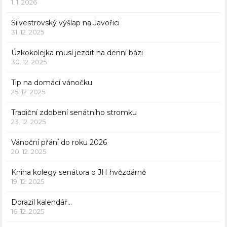
1. 1. 2026
Silvestrovský výšlap na Javořici
31. 12. 2025
Úzkokolejka musí jezdit na denní bázi
30. 12. 2025
Tip na domácí vánočku
25. 12. 2025
Tradiční zdobení senátního stromku
23. 12. 2025
Vánoční přání do roku 2026
20. 12. 2025
Kniha kolegy senátora o JH hvězdárně
19. 12. 2025
Dorazil kalendář…
16. 12. 2025