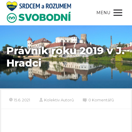
MENU
Právník roku 2019 v J.
Hradci
15.6. 2021
Kolektiv Autorů
0 Komentářů