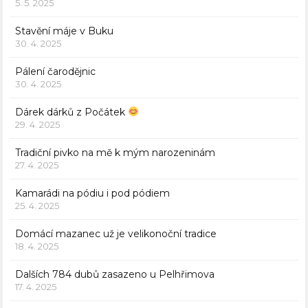
5. 5. 2025
Stavění máje v Buku
30. 4. 2025
Pálení čarodějnic
30. 4. 2025
Dárek dárků z Počátek
29. 4. 2025
Tradiční pivko na mě k mým narozeninám
27. 4. 2025
Kamarádi na pódiu i pod pódiem
25. 4. 2025
Domácí mazanec už je velikonoční tradice
18. 4. 2025
Dalších 784 dubů zasazeno u Pelhřimova
17. 4. 2025