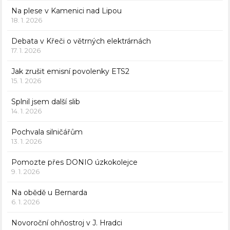
Na plese v Kamenici nad Lipou
18. 1. 2026
Debata v Křeči o větrných elektrárnách
17. 1. 2026
Jak zrušit emisní povolenky ETS2
15. 1. 2026
Splnil jsem další slib
14. 1. 2026
Pochvala silničářům
13. 1. 2026
Pomozte přes DONIO úzkokolejce
9. 1. 2026
Na obědě u Bernarda
6. 1. 2026
Novoroční ohňostroj v J. Hradci