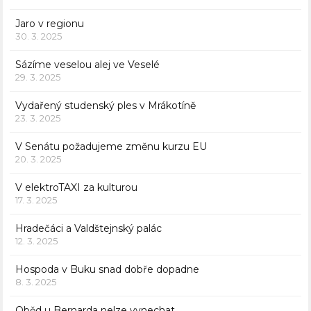
Jaro v regionu
30. 3. 2025
Sázíme veselou alej ve Veselé
29. 3. 2025
Vydařený studenský ples v Mrákotíně
23. 3. 2025
V Senátu požadujeme změnu kurzu EU
20. 3. 2025
V elektroTAXI za kulturou
17. 3. 2025
Hradečáci a Valdštejnský palác
12. 3. 2025
Hospoda v Buku snad dobře dopadne
8. 3. 2025
Oběd u Bernarda nelze vynechat