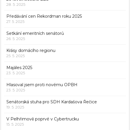
28. 5. 2025
Předávání cen Rekordman roku 2025
27. 5. 2025
Setkání emeritních senátorů
26. 5. 2025
Krásy domácího regionu
25. 5. 2025
Majáles 2025
23. 5. 2025
Hlasoval jsem proti novému OPBH
23. 5. 2025
Senátorská stuha pro SDH Kardašova Řečice
19. 5. 2025
V Pelhřimově poprvé v Cybertrucku
15. 5. 2025