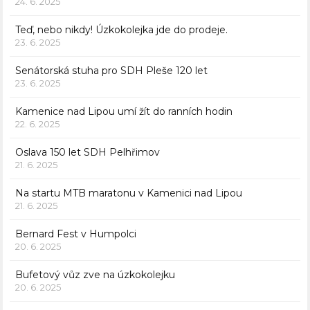
24. 6. 2025
Teď, nebo nikdy! Úzkokolejka jde do prodeje.
23. 6. 2025
Senátorská stuha pro SDH Pleše 120 let
23. 6. 2025
Kamenice nad Lipou umí žít do ranních hodin
22. 6. 2025
Oslava 150 let SDH Pelhřimov
21. 6. 2025
Na startu MTB maratonu v Kamenici nad Lipou
21. 6. 2025
Bernard Fest v Humpolci
20. 6. 2025
Bufetový vůz zve na úzkokolejku
20. 6. 2025