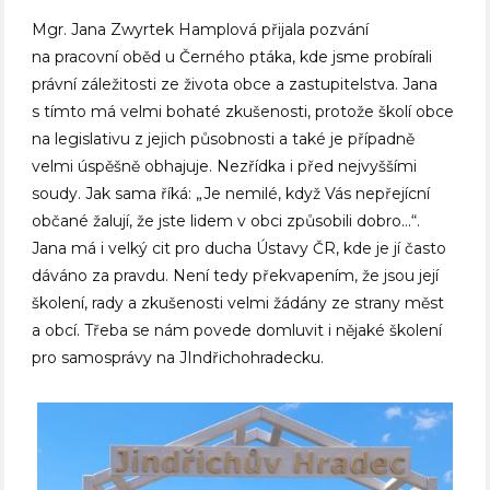
Mgr. Jana Zwyrtek Hamplová přijala pozvání
na pracovní oběd u Černého ptáka, kde jsme probírali
právní záležitosti ze života obce a zastupitelstva. Jana
s tímto má velmi bohaté zkušenosti, protože školí obce
na legislativu z jejich působnosti a také je případně
velmi úspěšně obhajuje. Nezřídka i před nejvyššími
soudy. Jak sama říká: „Je nemilé, když Vás nepřejícní
občané žalují, že jste lidem v obci způsobili dobro…“.
Jana má i velký cit pro ducha Ústavy ČR, kde je jí často
dáváno za pravdu. Není tedy překvapením, že jsou její
školení, rady a zkušenosti velmi žádány ze strany měst
a obcí. Třeba se nám povede domluvit i nějaké školení
pro samosprávy na JIndřichohradecku.