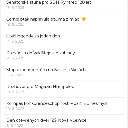
Senátorská stuha pro SDH Rynárec 120 let
19. 6. 2025
Černej pták napravuje trauma z mládí
18. 6. 2025
Čtyři legendy za jeden den
14. 6. 2025
Pozvánka do Valdštejnské zahrady
14. 6. 2025
Stop experimentům na žácích a školách
11. 6. 2025
Rozhovor pro Magazín Humpolec
10. 6. 2025
Kompas konkurenceschopnosti – další EU nesmysl
10. 6. 2025
Den otevřených dveří ZŠ Nová Včelnice
8. 6. 2025