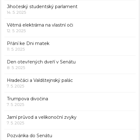
Jihočeský studentský parlament
14. 5. 2025
Větrná elektrárna na vlastní oči
12. 5. 2025
Přání ke Dni matek
11. 5. 2025
Den otevřených dveří v Senátu
8. 5. 2025
Hradečáci a Valdštejnský palác
7. 5. 2025
Trumpova divočina
7. 5. 2025
Jarní průvod a velikonoční zvyky
7. 5. 2025
Pozvánka do Senátu