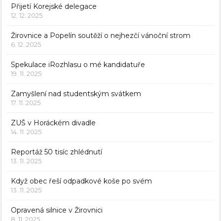
Přijetí Korejské delegace
12. 12. 2025
Žirovnice a Popelín soutěží o nejhezčí vánoční strom
6. 12. 2025
Spekulace iRozhlasu o mé kandidatuře
19. 11. 2025
Zamyšlení nad studentským svátkem
17. 11. 2025
ZUŠ v Horáckém divadle
14. 11. 2025
Reportáž 50 tisíc zhlédnutí
13. 11. 2025
Když obec řeší odpadkové koše po svém
13. 11. 2025
Opravená silnice v Žirovnici
8. 11. 2025