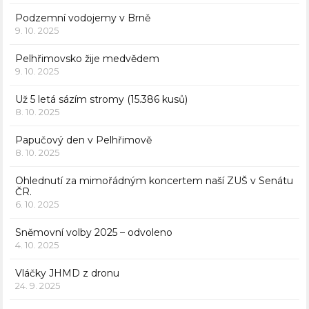
Podzemní vodojemy v Brně
9. 10. 2025
Pelhřimovsko žije medvědem
9. 10. 2025
Už 5 letá sázím stromy (15.386 kusů)
8. 10. 2025
Papučový den v Pelhřimově
8. 10. 2025
Ohlednutí za mimořádným koncertem naší ZUŠ v Senátu
ČR.
6. 10. 2025
Sněmovní volby 2025 – odvoleno
4. 10. 2025
Vláčky JHMD z dronu
24. 9. 2025