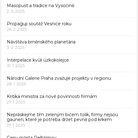
Masopust a tradice na Vysočině
2. 3. 2025
Propaguji soutěž Vesnice roku
26. 2. 2025
Návštěva brněnského planetária
3. 2. 2025
Interpelace kvůli úzkokolejce
31. 1. 2025
Národní Galerie Praha zvažuje projekty v regionu
28. 1. 2025
Kritika ministra za nové povinnosti firmám
27. 1. 2025
Nepráskejme tím zeleným bičem tolik, firmy nejsou
gauneři, které je potřeba držet pevně pod krkem
27. 1. 2025
Ceny města Pelhřimov