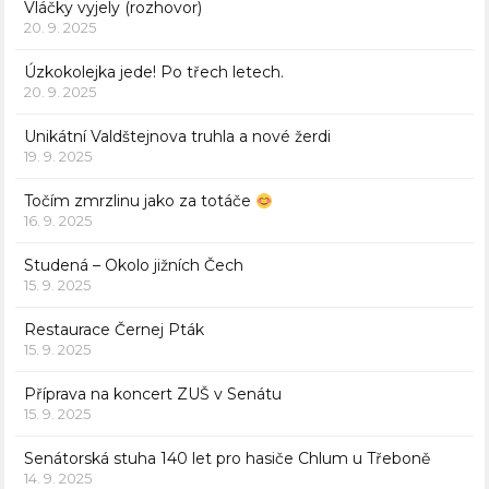
Vláčky vyjely (rozhovor)
20. 9. 2025
Úzkokolejka jede! Po třech letech.
20. 9. 2025
Unikátní Valdštejnova truhla a nové žerdi
19. 9. 2025
Točím zmrzlinu jako za totáče
16. 9. 2025
Studená – Okolo jižních Čech
15. 9. 2025
Restaurace Černej Pták
15. 9. 2025
Příprava na koncert ZUŠ v Senátu
15. 9. 2025
Senátorská stuha 140 let pro hasiče Chlum u Třeboně
14. 9. 2025