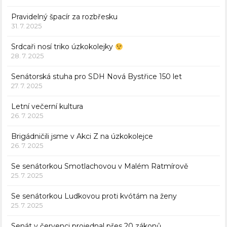
Pravidelný špacír za rozbřesku
31. 7. 2025
Srdcaři nosí triko úzkokolejky
28. 7. 2025
Senátorská stuha pro SDH Nová Bystřice 150 let
27. 7. 2025
Letní večerní kultura
26. 7. 2025
Brigádničili jsme v Akci Z na úzkokolejce
26. 7. 2025
Se senátorkou Smotlachovou v Malém Ratmírově
25. 7. 2025
Se senátorkou Ludkovou proti kvótám na ženy
25. 7. 2025
Senát v červenci projednal přes 20 zákonů