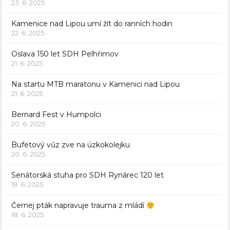
23. 6. 2025
Kamenice nad Lipou umí žít do ranních hodin
22. 6. 2025
Oslava 150 let SDH Pelhřimov
21. 6. 2025
Na startu MTB maratonu v Kamenici nad Lipou
21. 6. 2025
Bernard Fest v Humpolci
20. 6. 2025
Bufetový vůz zve na úzkokolejku
20. 6. 2025
Senátorská stuha pro SDH Rynárec 120 let
19. 6. 2025
Černej pták napravuje trauma z mládí
18. 6. 2025