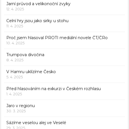
Jarní průvod a velikonoční zvyky
12. 4. 2025
Celní hry jsou jako sirky u stohu
11. 4. 2025
Proč jsem hlasoval PROTI mediální novele ČT/ČRo
10. 4. 2025
Trumpova divočina
8. 4. 2025
V Hamru uklízíme Česko
5. 4. 2025
Před hlasováním na exkurzi v Českém rozhlasu
1. 4. 2025
Jaro v regionu
30. 3. 2025
Sázíme veselou alej ve Veselé
29. 3. 2025