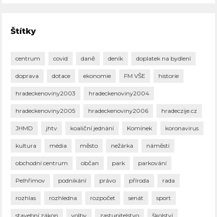
Štítky
centrum
covid
daně
deník
doplatek na bydlení
doprava
dotace
ekonomie
FM VŠE
historie
hradeckenoviny2003
hradeckenoviny2004
hradeckenoviny2005
hradeckenoviny2006
hradeczije.cz
JHMD
jhtv
koaliční jednání
Komínek
koronavirus
kultura
média
město
nežárka
náměstí
obchodní centrum
občan
park
parkování
Pelhřimov
podnikání
právo
příroda
rada
rozhlas
rozhledna
rozpočet
senát
sport
stavební zákon
volby
zastupitelstvo
školství