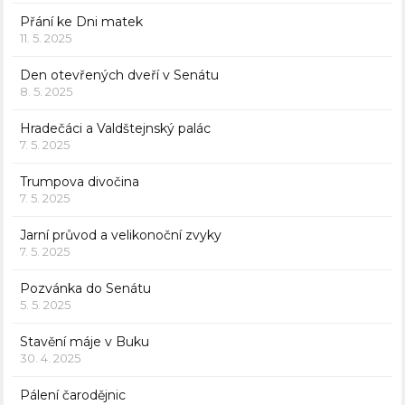
Přání ke Dni matek
11. 5. 2025
Den otevřených dveří v Senátu
8. 5. 2025
Hradečáci a Valdštejnský palác
7. 5. 2025
Trumpova divočina
7. 5. 2025
Jarní průvod a velikonoční zvyky
7. 5. 2025
Pozvánka do Senátu
5. 5. 2025
Stavění máje v Buku
30. 4. 2025
Pálení čarodějnic