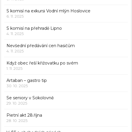
S komisí na exkursi Vodní mlýn Hoslovice
6. 11. 2025
S komisí na přehradě Lipno
4. 11. 2025
Nevšední předávání cen hasičům
4. 11. 2025
Když obec řeší křižovatku po svém
1. 11. 2025
Artaban – gastro tip
30. 10. 2025
Se seniory v Sokolovně
29. 10. 2025
Pietní akt 28.října
28. 10. 2025