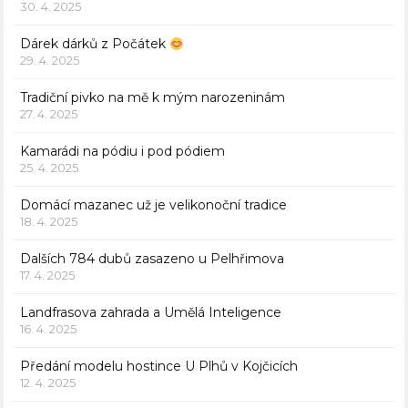
30. 4. 2025
Dárek dárků z Počátek
29. 4. 2025
Tradiční pivko na mě k mým narozeninám
27. 4. 2025
Kamarádi na pódiu i pod pódiem
25. 4. 2025
Domácí mazanec už je velikonoční tradice
18. 4. 2025
Dalších 784 dubů zasazeno u Pelhřimova
17. 4. 2025
Landfrasova zahrada a Umělá Inteligence
16. 4. 2025
Předání modelu hostince U Plhů v Kojčicích
12. 4. 2025