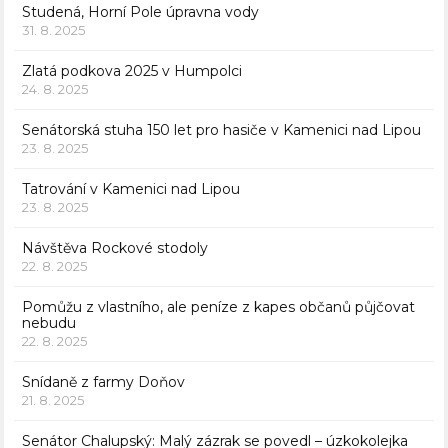
Studená, Horní Pole úpravna vody
31. 8. 2025
Zlatá podkova 2025 v Humpolci
24. 8. 2025
Senátorská stuha 150 let pro hasiče v Kamenici nad Lipou
23. 8. 2025
Tatrování v Kamenici nad Lipou
23. 8. 2025
Návštěva Rockové stodoly
22. 8. 2025
Pomůžu z vlastního, ale peníze z kapes občanů půjčovat
nebudu
22. 8. 2025
Snídaně z farmy Doňov
21. 8. 2025
Senátor Chalupský: Malý zázrak se povedl – úzkokolejka