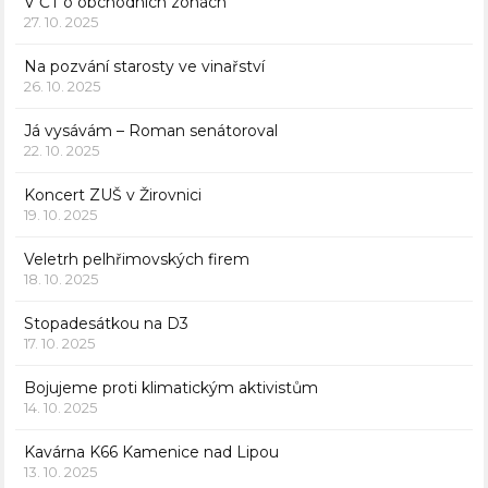
V ČT o obchodních zónách
27. 10. 2025
Na pozvání starosty ve vinařství
26. 10. 2025
Já vysávám – Roman senátoroval
22. 10. 2025
Koncert ZUŠ v Žirovnici
19. 10. 2025
Veletrh pelhřimovských firem
18. 10. 2025
Stopadesátkou na D3
17. 10. 2025
Bojujeme proti klimatickým aktivistům
14. 10. 2025
Kavárna K66 Kamenice nad Lipou
13. 10. 2025