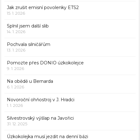
Jak zrušit emisní povolenky ETS2
15. 1. 2026
Splnil jsem další slib
14. 1. 2026
Pochvala silničářům
13. 1. 2026
Pomozte přes DONIO úzkokolejce
9. 1. 2026
Na obědě u Bernarda
6. 1. 2026
Novoroční ohňostroj v J. Hradci
1. 1. 2026
Silvestrovský výšlap na Javořici
31. 12. 2025
Úzkokolejka musí jezdit na denní bázi