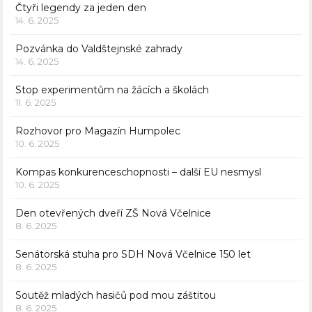
Čtyři legendy za jeden den
14. 6. 2025
Pozvánka do Valdštejnské zahrady
14. 6. 2025
Stop experimentům na žácích a školách
11. 6. 2025
Rozhovor pro Magazín Humpolec
10. 6. 2025
Kompas konkurenceschopnosti – další EU nesmysl
10. 6. 2025
Den otevřených dveří ZŠ Nová Včelnice
8. 6. 2025
Senátorská stuha pro SDH Nová Včelnice 150 let
8. 6. 2025
Soutěž mladých hasičů pod mou záštitou
8. 6. 2025