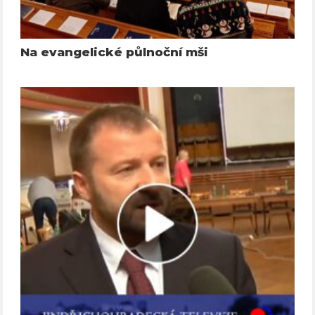
Na evangelické půlnoční mši