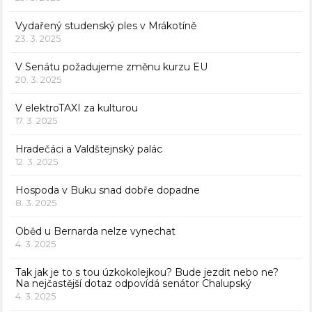
Vydařený studenský ples v Mrákotíně
23. 3. 2025
V Senátu požadujeme změnu kurzu EU
20. 3. 2025
V elektroTAXI za kulturou
17. 3. 2025
Hradečáci a Valdštejnský palác
12. 3. 2025
Hospoda v Buku snad dobře dopadne
8. 3. 2025
Oběd u Bernarda nelze vynechat
4. 3. 2025
Tak jak je to s tou úzkokolejkou? Bude jezdit nebo ne?
Na nejčastější dotaz odpovídá senátor Chalupský
4. 3. 2025