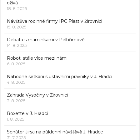
ožívá
18. 8. 2025
Návštěva rodinné firmy IPC Plast v Žirovnici
15. 8. 2025
Debata s maminkami v Pelhřimově
14. 8. 2025
Roboti stále více mezi námi
6. 8. 2025
Náhodné setkání s ústavními právníky v J. Hradci
4. 8. 2025
Zahrada Vysočiny v Žirovnici
3. 8. 2025
Roxette v J. Hradci
1. 8. 2025
Senátor Jirsa na půldenní návštěvě J. Hradce
31. 7. 2025