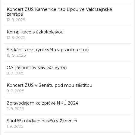
Koncert ZUŠ Kamenice nad Lipou ve Valdštejnské
zahradě
12. 9. 2025
Komplikace s úzkokolejkou
12. 9. 2025
Setkání s mistryní světa v psaní na stroji
10. 9. 2025
OA Pelhřimov slaví 50. výročí
9. 9. 2025
Koncert ZUŠ v Senátu pod mou záštitou
9. 9. 2025
Zpravodajem ke zprávě NKÚ 2024
2. 9. 2025
Soutěž mladých hasičů v Žirovnici
1. 9. 2025