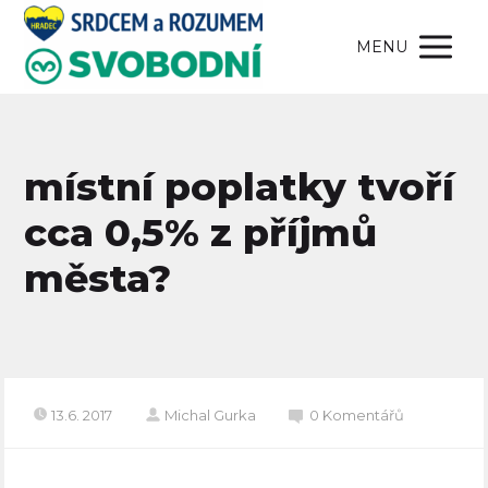
MENU
místní poplatky tvoří
cca 0,5% z příjmů
města?
13.6. 2017
Michal Gurka
0 Komentářů