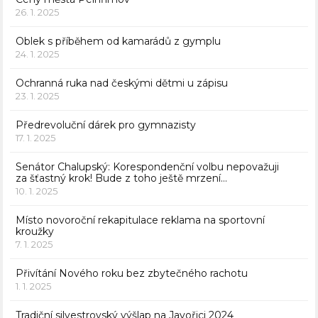
26. 1. 2025
Oblek s příběhem od kamarádů z gymplu
24. 1. 2025
Ochranná ruka nad českými dětmi u zápisu
23. 1. 2025
Předrevoluční dárek pro gymnazisty
17. 1. 2025
Senátor Chalupský: Korespondenční volbu nepovažuji
za šťastný krok! Bude z toho ještě mrzení…
10. 1. 2025
Místo novoroční rekapitulace reklama na sportovní
kroužky
7. 1. 2025
Přivítání Nového roku bez zbytečného rachotu
1. 1. 2025
Tradiční silvestrovský výšlap na Javořici 2024