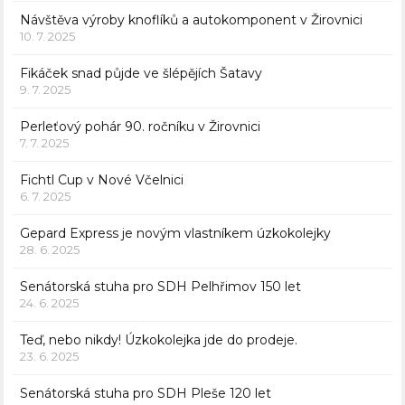
Návštěva výroby knoflíků a autokomponent v Žirovnici
10. 7. 2025
Fikáček snad půjde ve šlépějích Šatavy
9. 7. 2025
Perleťový pohár 90. ročníku v Žirovnici
7. 7. 2025
Fichtl Cup v Nové Včelnici
6. 7. 2025
Gepard Express je novým vlastníkem úzkokolejky
28. 6. 2025
Senátorská stuha pro SDH Pelhřimov 150 let
24. 6. 2025
Teď, nebo nikdy! Úzkokolejka jde do prodeje.
23. 6. 2025
Senátorská stuha pro SDH Pleše 120 let