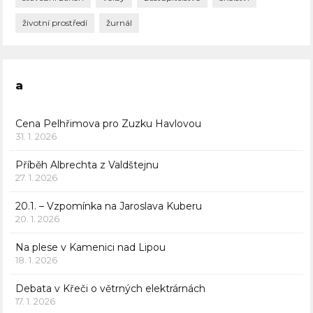
životní prostředí
žurnál
a
Cena Pelhřimova pro Zuzku Havlovou
31. 1. 2026
Příběh Albrechta z Valdštejnu
27. 1. 2026
20.1. – Vzpomínka na Jaroslava Kuberu
20. 1. 2026
Na plese v Kamenici nad Lipou
18. 1. 2026
Debata v Křeči o větrných elektrárnách
17. 1. 2026