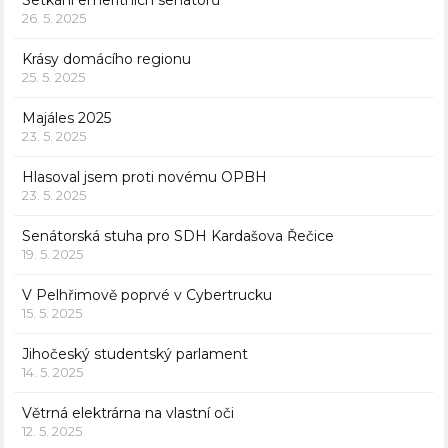
Setkání emeritních senátorů
26. 5. 2025
Krásy domácího regionu
25. 5. 2025
Majáles 2025
23. 5. 2025
Hlasoval jsem proti novému OPBH
23. 5. 2025
Senátorská stuha pro SDH Kardašova Řečice
19. 5. 2025
V Pelhřimově poprvé v Cybertrucku
15. 5. 2025
Jihočeský studentský parlament
14. 5. 2025
Větrná elektrárna na vlastní oči
12. 5. 2025