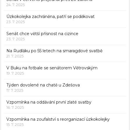
24. 7. 2025
Úzkokolejka zachráněna, patří se poděkovat
23. 7. 2025
Senát chce větší přísnost na cizince
23. 7. 2025
Na Rudláku po 55 letech na smaragdové svatbě
21. 7. 2025
V Buku na fotbale se senátorem Větrovským
19. 7. 2025
Týden dovolené na chatě u Zdešova
17. 7. 2025
Vzpomínka na oddávání první zlaté svatby
16. 7. 2025
Vzpomínka na zoufalství s reorganizací úzkokolejky
15. 7. 2025