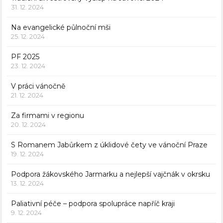
31. 12. 2024
Na evangelické půlnoční mši
25. 12. 2024
PF 2025
23. 12. 2024
V práci vánočně
21. 12. 2024
Za firmami v regionu
20. 12. 2024
S Romanem Jabůrkem z úklidové čety ve vánoční Praze
19. 12. 2024
Podpora žákovského Jarmarku a nejlepší vajčnák v okrsku
13. 12. 2024
Paliativní péče – podpora spolupráce napříč kraji
9. 12. 2024