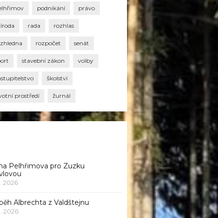
elhřimov
podnikání
právo
říroda
rada
rozhlas
ozhledna
rozpočet
senát
port
stavební zákon
volby
stupitelstvo
školství
votní prostředí
žurnál
na Pelhřimova pro Zuzku
vlovou
1. 2026
běh Albrechta z Valdštejnu
 1. 2026