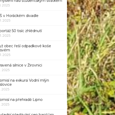
myšlení nad studentským svátkem
11. 2025
Š v Horáckém divadle
11. 2025
ortáž 50 tisíc zhlédnutí
11. 2025
yž obec řeší odpadkové koše
 svém
11. 2025
avená silnice v Žirovnici
1. 2025
omisí na exkursi Vodní mlýn
slovice
1. 2025
komisí na přehradě Lipno
1. 2025
všední předávání cen hasičům