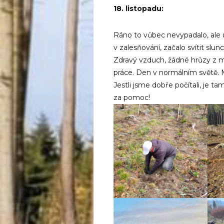
18. listopadu:
Ráno to vůbec nevypadalo, ale u
v zalesňování, začalo svítit slun
Zdravý vzduch, žádné hrůzy z mé
práce. Den v normálním světě. M
Jestli jsme dobře počítali, je t
za pomoc!