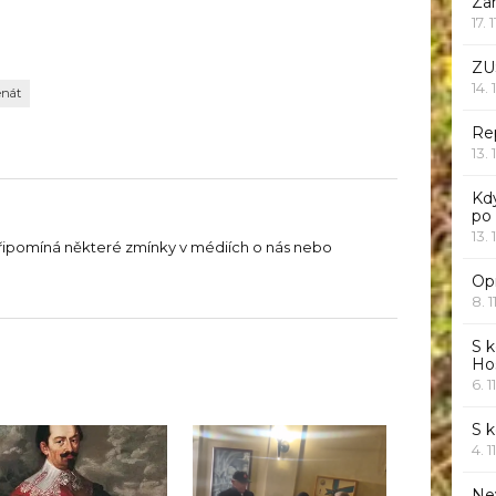
Za
17. 
ZU
14. 
enát
Rep
13. 
Kd
po
13. 
řipomíná některé zmínky v médiích o nás nebo
Opr
8. 1
S k
Ho
6. 1
S 
4. 1
Ne