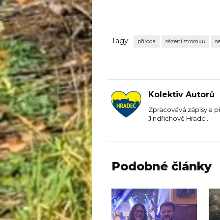
Tagy:
příroda
sázení stromků
s
Kolektiv Autorů
Zpracovává zápisy a p
Jindřichově Hradci.
Podobné články