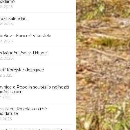
ězdárně
12. 2025
azil kalendář…
12. 2025
bešov – koncert v kostele
12. 2025
dvánoční čas v J.Hradci
12. 2025
jetí Korejské delegace
12. 2025
ovnice a Popelín soutěží o nejhezčí
noční strom
12. 2025
ekulace iRozhlasu o mé
ndidatuře
11. 2025