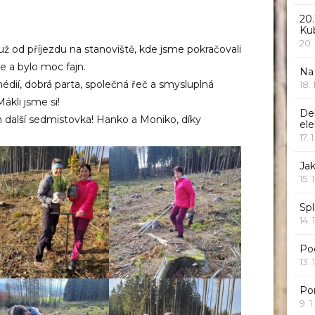
20.
Ku
20.
ž od příjezdu na stanoviště, kde jsme pokračovali
ce a bylo moc fajn.
Na
dií, dobrá parta, společná řeč a smysluplná
18.
ákli jsme si!
De
am další sedmistovka! Hanko a Moniko, díky
ele
17. 
Jak
15. 
Spl
14. 
Po
13. 
Po
9. 