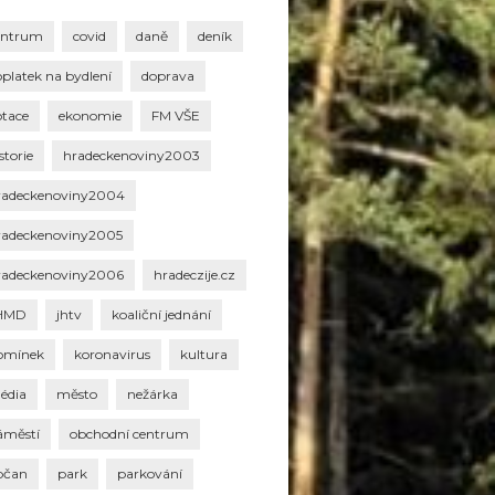
entrum
covid
daně
deník
oplatek na bydlení
doprava
otace
ekonomie
FM VŠE
storie
hradeckenoviny2003
radeckenoviny2004
radeckenoviny2005
radeckenoviny2006
hradeczije.cz
HMD
jhtv
koaliční jednání
omínek
koronavirus
kultura
édia
město
nežárka
áměstí
obchodní centrum
bčan
park
parkování