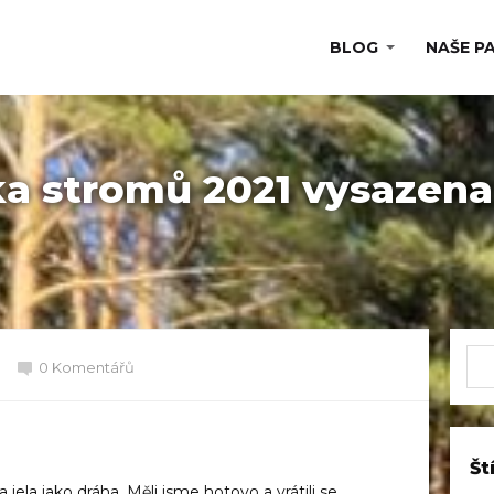
BLOG
NAŠE P
ka stromů 2021 vysazena
0 Komentářů
Št
ela jako dráha. Měli jsme hotovo a vrátili se