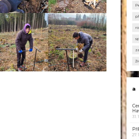
P
p
r
s
za
ži
a
Ce
Ha
31. 
Pří
27.