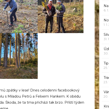
Na
6. 
Nov
1. 1
Sil
31. 
Úzk
30.
Ti
25.
Tr
23.
omů zpátky v lese! Dnes celodenni facebookový
Vá
lu s Miladou Petrů a Felixem Hankem. K obědu
20.
da. Škoda, že ta tma přicházi tak brzo. Příští týden
Kn
ujeme