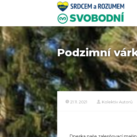
Podzimní vár
21.11. 2021
Kolektiv Autorů
Dneska naše zalesňovací mašina j