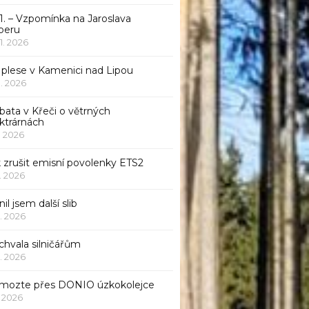
1. – Vzpomínka na Jaroslava
beru
 1. 2026
 plese v Kamenici nad Lipou
 1. 2026
bata v Křeči o větrných
ktrárnách
1. 2026
 zrušit emisní povolenky ETS2
1. 2026
nil jsem další slib
1. 2026
chvala silničářům
1. 2026
mozte přes DONIO úzkokolejce
1. 2026