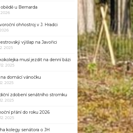
 obědě u Bernarda
1. 2026
oroční ohňostroj v J. Hradci
. 2026
vestrovský výšlap na Javořici
12. 2025
okolejka musí jezdit na denní bázi
 12. 2025
p na domácí vánočku
 12. 2025
adiční zdobení senátního stromku
 12. 2025
noční přání do roku 2026
 12. 2025
iha kolegy senátora o JH