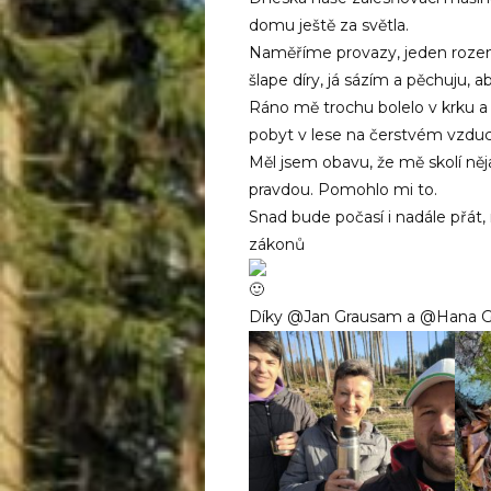
domu ještě za světla.
Naměříme provazy, jeden rozen
šlape díry, já sázím a pěchuju, 
Ráno mě trochu bolelo v krku a
pobyt v lese na čerstvém vzduc
Měl jsem obavu, že mě skolí něj
pravdou. Pomohlo mi to.
Snad bude počasí i nadále přát
zákonů
Díky @Jan Grausam a @Hana G