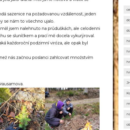
c
dá sazenice na požadovanou vzdálenost, jeden
d
aby se nám to všechno ujalo.
 měl jsem nalehnuto na průduškách, ale celodenni
d
hu se sluníčkem a prací mě docela vykurýroval.
hi
aká každoroční podzimní viróza, ale opak byl
h
, než nás začnou poslanci zahlcovat množstvím
h
h
J
rausamova.
K
m
n
o