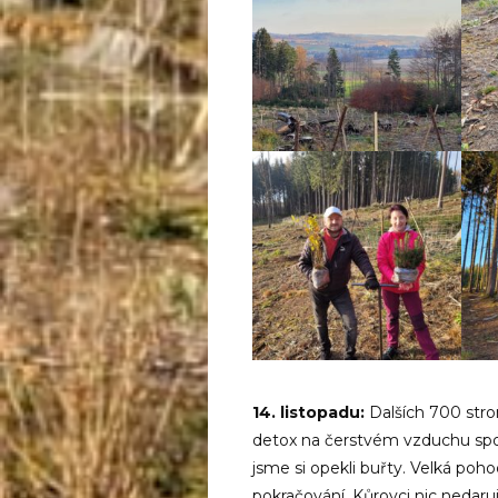
14. listopadu:
Dalších 700 str
detox na čerstvém vzduchu spo
jsme si opekli buřty. Velká poho
pokračování. Kůrovci nic nedar