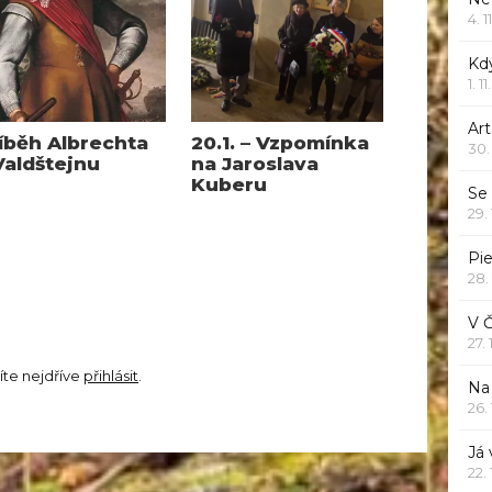
4. 1
Kd
1. 1
Art
íběh Albrechta
20.1. – Vzpomínka
30.
Valdštejnu
na Jaroslava
Kuberu
Se
29.
Pie
28.
V 
27.
íte nejdříve
přihlásit
.
Na 
26.
Já
22.