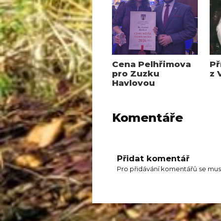
Cena Pelhřimova
Př
pro Zuzku
z 
Havlovou
Komentáře
Přidat komentář
Pro přidávání komentářů se mus