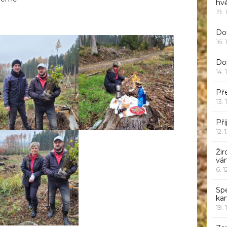
hv
19. 
Dor
16. 
Do
14. 
Pře
13. 
Při
12. 
Žir
vá
6. 
Sp
ka
19. 