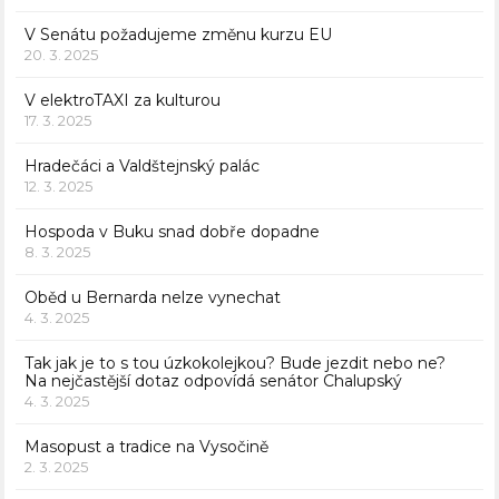
V Senátu požadujeme změnu kurzu EU
20. 3. 2025
V elektroTAXI za kulturou
17. 3. 2025
Hradečáci a Valdštejnský palác
12. 3. 2025
Hospoda v Buku snad dobře dopadne
8. 3. 2025
Oběd u Bernarda nelze vynechat
4. 3. 2025
Tak jak je to s tou úzkokolejkou? Bude jezdit nebo ne?
Na nejčastější dotaz odpovídá senátor Chalupský
4. 3. 2025
Masopust a tradice na Vysočině
2. 3. 2025