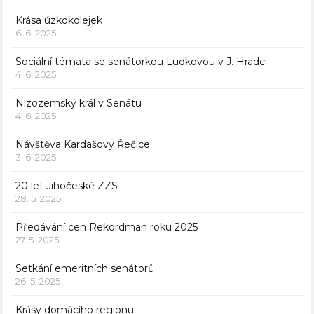
Krása úzkokolejek
6. 6. 2025
Sociální témata se senátorkou Ludkovou v J. Hradci
4. 6. 2025
Nizozemský král v Senátu
4. 6. 2025
Návštěva Kardašovy Řečice
3. 6. 2025
20 let Jihočeské ZZS
28. 5. 2025
Předávání cen Rekordman roku 2025
27. 5. 2025
Setkání emeritních senátorů
26. 5. 2025
Krásy domácího regionu