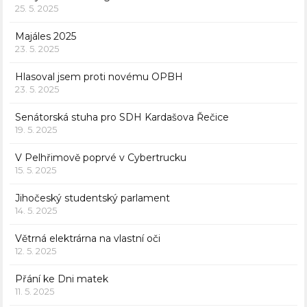
25. 5. 2025
Majáles 2025
23. 5. 2025
Hlasoval jsem proti novému OPBH
23. 5. 2025
Senátorská stuha pro SDH Kardašova Řečice
19. 5. 2025
V Pelhřimově poprvé v Cybertrucku
15. 5. 2025
Jihočeský studentský parlament
14. 5. 2025
Větrná elektrárna na vlastní oči
12. 5. 2025
Přání ke Dni matek
11. 5. 2025