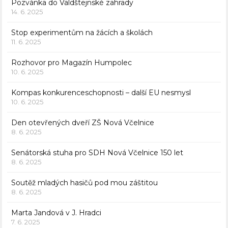
Pozvánka do Valdštejnské zahrady
14. 6. 2025
Stop experimentům na žácích a školách
11. 6. 2025
Rozhovor pro Magazín Humpolec
10. 6. 2025
Kompas konkurenceschopnosti – další EU nesmysl
10. 6. 2025
Den otevřených dveří ZŠ Nová Včelnice
8. 6. 2025
Senátorská stuha pro SDH Nová Včelnice 150 let
8. 6. 2025
Soutěž mladých hasičů pod mou záštitou
8. 6. 2025
Marta Jandová v J. Hradci
7. 6. 2025