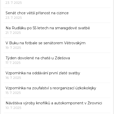
23. 7. 2025
Senát chce větší přísnost na cizince
23. 7. 2025
Na Rudláku po 55 letech na smaragdové svatbě
21. 7. 2025
V Buku na fotbale se senátorem Větrovským
19. 7. 2025
Týden dovolené na chatě u Zdešova
17. 7. 2025
Vzpomínka na oddávání první zlaté svatby
16. 7. 2025
Vzpomínka na zoufalství s reorganizací úzkokolejky
15. 7. 2025
Návštěva výroby knoflíků a autokomponent v Žirovnici
10. 7. 2025