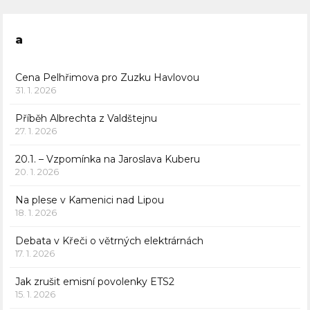
a
Cena Pelhřimova pro Zuzku Havlovou
31. 1. 2026
Příběh Albrechta z Valdštejnu
27. 1. 2026
20.1. – Vzpomínka na Jaroslava Kuberu
20. 1. 2026
Na plese v Kamenici nad Lipou
18. 1. 2026
Debata v Křeči o větrných elektrárnách
17. 1. 2026
Jak zrušit emisní povolenky ETS2
15. 1. 2026