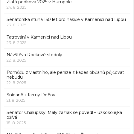
Zlatá podkova 2025 v Humpolci
24. 8. 2025
Senátorská stuha 150 let pro hasiče v Kamenici nad Lipou
23. 8. 2025
Tatrování v Kamenici nad Lipou
23. 8. 2025
Návštěva Rockové stodoly
22. 8. 2025
Pomůžu z vlastního, ale peníze z kapes občanů půjčovat
nebudu
22. 8. 2025
Snídaně z farmy Doňov
21. 8. 2025
Senátor Chalupský: Malý zázrak se povedl – úzkokolejka
ožívá
18. 8. 2025