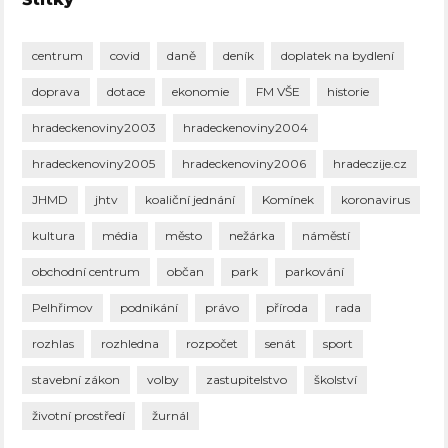
centrum
covid
daně
deník
doplatek na bydlení
doprava
dotace
ekonomie
FM VŠE
historie
hradeckenoviny2003
hradeckenoviny2004
hradeckenoviny2005
hradeckenoviny2006
hradeczije.cz
JHMD
jhtv
koaliční jednání
Komínek
koronavirus
kultura
média
město
nežárka
náměstí
obchodní centrum
občan
park
parkování
Pelhřimov
podnikání
právo
příroda
rada
rozhlas
rozhledna
rozpočet
senát
sport
stavební zákon
volby
zastupitelstvo
školství
životní prostředí
žurnál