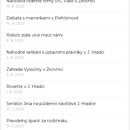
Návštěva rodinné firmy IPC Plast v Žirovnici
15. 8. 2025
Debata s maminkami v Pelhřimově
14. 8. 2025
Roboti stále více mezi námi
6. 8. 2025
Náhodné setkání s ústavními právníky v J. Hradci
4. 8. 2025
Zahrada Vysočiny v Žirovnici
3. 8. 2025
Roxette v J. Hradci
1. 8. 2025
Senátor Jirsa na půldenní návštěvě J. Hradce
31. 7. 2025
Pravidelný špacír za rozbřesku
31. 7. 2025