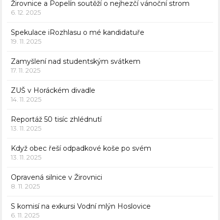
Žirovnice a Popelín soutěží o nejhezčí vánoční strom
6. 12. 2025
Spekulace iRozhlasu o mé kandidatuře
19. 11. 2025
Zamyšlení nad studentským svátkem
17. 11. 2025
ZUŠ v Horáckém divadle
14. 11. 2025
Reportáž 50 tisíc zhlédnutí
13. 11. 2025
Když obec řeší odpadkové koše po svém
13. 11. 2025
Opravená silnice v Žirovnici
8. 11. 2025
S komisí na exkursi Vodní mlýn Hoslovice
6. 11. 2025