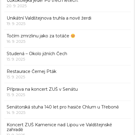
Úzkokolejka jede! Po třech letech.
20. 9. 2025
Unikátní Valdštejnova truhla a nové žerdi
19. 9. 2025
Točím zmrzlinu jako za totáče
16. 9. 2025
Studená – Okolo jižních Čech
15. 9. 2025
Restaurace Černej Pták
15. 9. 2025
Příprava na koncert ZUŠ v Senátu
15. 9. 2025
Senátorská stuha 140 let pro hasiče Chlum u Třeboně
14. 9. 2025
Koncert ZUŠ Kamenice nad Lipou ve Valdštejnské
zahradě