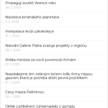
Propaguji soutěž Vesnice roku
26. 2. 2025
Návštěva brněnského planetária
3. 2. 2025
Interpelace kvůli úzkokolejce
31. 1. 2025
Národní Galerie Praha zvažuje projekty v regionu
28. 1. 2025
Kritika ministra za nové povinnosti firmám
27. 1. 2025
Nepráskejme tím zeleným bičem tolik, firmy nejsou
gauneři, které je potřeba držet pevně pod krkem
27. 1. 2025
Ceny města Pelhřimov
26. 1. 2025
Oblek s příběhem od kamarádů z gymplu