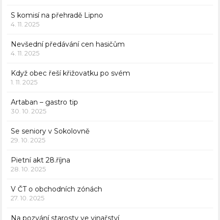
S komisí na přehradě Lipno
4. 11. 2025
Nevšední předávání cen hasičům
4. 11. 2025
Když obec řeší křižovatku po svém
1. 11. 2025
Artaban – gastro tip
30. 10. 2025
Se seniory v Sokolovně
29. 10. 2025
Pietní akt 28.října
28. 10. 2025
V ČT o obchodních zónách
27. 10. 2025
Na pozvání starosty ve vinařství