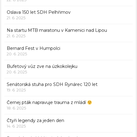
Oslava 150 let SDH Pelhřimov
21. 6. 2025
Na startu MTB maratonu v Kamenici nad Lipou
21. 6. 2025
Bernard Fest v Humpolci
20. 6. 2025
Bufetový vůz zve na úzkokolejku
20. 6. 2025
Senátorská stuha pro SDH Rynárec 120 let
19. 6. 2025
Černej pták napravuje trauma z mládí
18. 6. 2025
Čtyři legendy za jeden den
14. 6. 2025