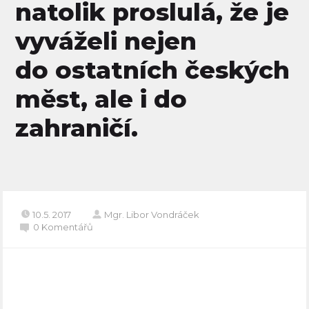
natolik proslulá, že je
vyváželi nejen
do ostatních českých
měst, ale i do
zahraničí.
10.5. 2017
Mgr. Libor Vondráček
0 Komentářů