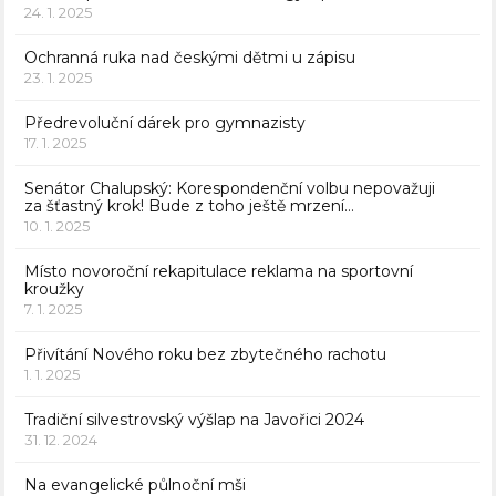
24. 1. 2025
Ochranná ruka nad českými dětmi u zápisu
23. 1. 2025
Předrevoluční dárek pro gymnazisty
17. 1. 2025
Senátor Chalupský: Korespondenční volbu nepovažuji
za šťastný krok! Bude z toho ještě mrzení…
10. 1. 2025
Místo novoroční rekapitulace reklama na sportovní
kroužky
7. 1. 2025
Přivítání Nového roku bez zbytečného rachotu
1. 1. 2025
Tradiční silvestrovský výšlap na Javořici 2024
31. 12. 2024
Na evangelické půlnoční mši