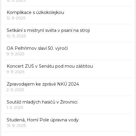
12. 9. 2025
Komplikace s úzkokolejkou
12. 9. 2025
Setkání s mistryní světa v psaní na stroji
10. 9. 2025
OA Pelhřimov slaví 50. výročí
9. 9. 2025
Koncert ZUŠ v Senátu pod mou záštitou
9. 9. 2025
Zpravodajem ke zprávě NKÚ 2024
2. 9. 2025
Soutěž mladých hasičů v Žirovnici
1. 9. 2025
Studená, Horní Pole úpravna vody
31. 8. 2025