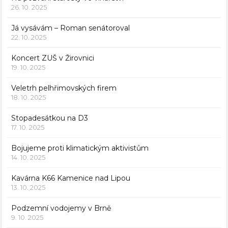
26. 10. 2025
Já vysávám – Roman senátoroval
22. 10. 2025
Koncert ZUŠ v Žirovnici
19. 10. 2025
Veletrh pelhřimovských firem
18. 10. 2025
Stopadesátkou na D3
17. 10. 2025
Bojujeme proti klimatickým aktivistům
14. 10. 2025
Kavárna K66 Kamenice nad Lipou
13. 10. 2025
Podzemní vodojemy v Brně
9. 10. 2025