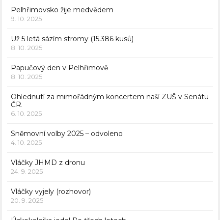
Pelhřimovsko žije medvědem
9. 10. 2025
Už 5 letá sázím stromy (15.386 kusů)
8. 10. 2025
Papučový den v Pelhřimově
8. 10. 2025
Ohlednutí za mimořádným koncertem naší ZUŠ v Senátu
ČR.
6. 10. 2025
Sněmovní volby 2025 – odvoleno
4. 10. 2025
Vláčky JHMD z dronu
24. 9. 2025
Vláčky vyjely (rozhovor)
20. 9. 2025