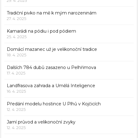
29. 4. 2025
Tradiční pivko na mě k mým narozeninám
27. 4. 2025
Kamarádi na pódiu i pod pódiem
25. 4. 2025
Domácí mazanec už je velikonoční tradice
18. 4. 2025
Dalších 784 dubů zasazeno u Pelhřimova
17. 4. 2025
Landfrasova zahrada a Umělá Inteligence
16. 4. 2025
Předání modelu hostince U Plhů v Kojčicích
12. 4. 2025
Jarní průvod a velikonoční zvyky
12. 4. 2025