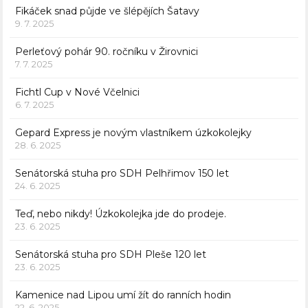
Fikáček snad půjde ve šlépějích Šatavy
9. 7. 2025
Perleťový pohár 90. ročníku v Žirovnici
7. 7. 2025
Fichtl Cup v Nové Včelnici
6. 7. 2025
Gepard Express je novým vlastníkem úzkokolejky
28. 6. 2025
Senátorská stuha pro SDH Pelhřimov 150 let
24. 6. 2025
Teď, nebo nikdy! Úzkokolejka jde do prodeje.
23. 6. 2025
Senátorská stuha pro SDH Pleše 120 let
23. 6. 2025
Kamenice nad Lipou umí žít do ranních hodin
22. 6. 2025