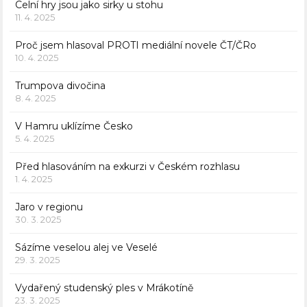
Celní hry jsou jako sirky u stohu
11. 4. 2025
Proč jsem hlasoval PROTI mediální novele ČT/ČRo
10. 4. 2025
Trumpova divočina
8. 4. 2025
V Hamru uklízíme Česko
5. 4. 2025
Před hlasováním na exkurzi v Českém rozhlasu
1. 4. 2025
Jaro v regionu
30. 3. 2025
Sázíme veselou alej ve Veselé
29. 3. 2025
Vydařený studenský ples v Mrákotíně
23. 3. 2025