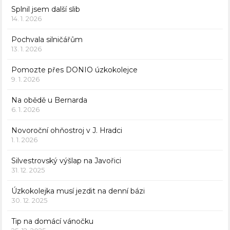
Splnil jsem další slib
14. 1. 2026
Pochvala silničářům
13. 1. 2026
Pomozte přes DONIO úzkokolejce
9. 1. 2026
Na obědě u Bernarda
6. 1. 2026
Novoroční ohňostroj v J. Hradci
1. 1. 2026
Silvestrovský výšlap na Javořici
31. 12. 2025
Úzkokolejka musí jezdit na denní bázi
30. 12. 2025
Tip na domácí vánočku