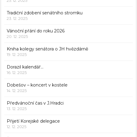
25. 12. 2025
Tradiční zdobení senátního stromku
23. 12. 2025
Vánoční přání do roku 2026
20. 12. 2025
Kniha kolegy senátora o JH hvězdárně
19. 12. 2025
Dorazil kalendář…
16. 12. 2025
Dobešov – koncert v kostele
14. 12. 2025
Předvánoční čas v J.Hradci
13. 12. 2025
Přijetí Korejské delegace
12. 12. 2025