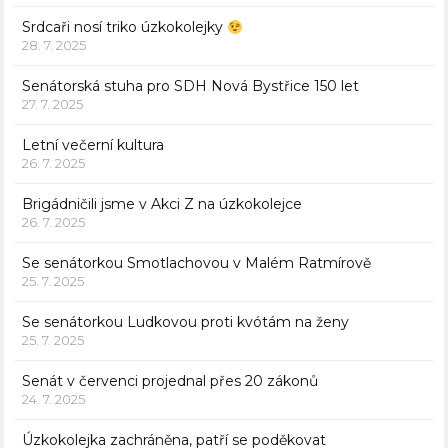
Srdcaři nosí triko úzkokolejky
28. 7. 2025
Senátorská stuha pro SDH Nová Bystřice 150 let
27. 7. 2025
Letní večerní kultura
26. 7. 2025
Brigádničili jsme v Akci Z na úzkokolejce
26. 7. 2025
Se senátorkou Smotlachovou v Malém Ratmírově
25. 7. 2025
Se senátorkou Ludkovou proti kvótám na ženy
25. 7. 2025
Senát v červenci projednal přes 20 zákonů
24. 7. 2025
Úzkokolejka zachráněna, patří se poděkovat