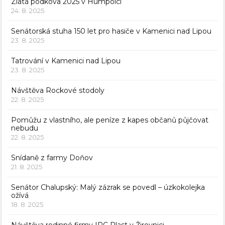
Zlatá podkova 2025 v Humpolci
24. 8. 2025
Senátorská stuha 150 let pro hasiče v Kamenici nad Lipou
23. 8. 2025
Tatrování v Kamenici nad Lipou
23. 8. 2025
Návštěva Rockové stodoly
22. 8. 2025
Pomůžu z vlastního, ale peníze z kapes občanů půjčovat
nebudu
22. 8. 2025
Snídaně z farmy Doňov
21. 8. 2025
Senátor Chalupský: Malý zázrak se povedl – úzkokolejka
ožívá
18. 8. 2025