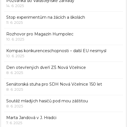
Pozvánka do Valdštejnské zahrady
14. 6. 2025
Stop experimentům na žácích a školách
11. 6. 2025
Rozhovor pro Magazín Humpolec
10. 6. 2025
Kompas konkurenceschopnosti – další EU nesmysl
10. 6. 2025
Den otevřených dveří ZŠ Nová Včelnice
8. 6. 2025
Senátorská stuha pro SDH Nová Včelnice 150 let
8. 6. 2025
Soutěž mladých hasičů pod mou záštitou
8. 6. 2025
Marta Jandová v J. Hradci
7. 6. 2025