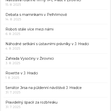
Návštěva rodinné firmy IPC Plast v Žirovnici
15. 8. 2025
Debata s maminkami v Pelhřimově
14. 8. 2025
Roboti stále více mezi námi
6. 8. 2025
Náhodné setkání s ústavními právníky v J. Hradci
4. 8. 2025
Zahrada Vysočiny v Žirovnici
3. 8. 2025
Roxette v J. Hradci
1. 8. 2025
Senátor Jirsa na půldenní návštěvě J. Hradce
31. 7. 2025
Pravidelný špacír za rozbřesku
31. 7. 2025