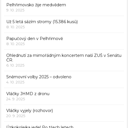
Pelhřimovsko žije medvědem
9. 10. 2025
Už 5 letá sázím stromy (15.386 kusů)
8. 10. 2025
Papučový den v Pelhřimově
8. 10. 2025
Ohlednutí za mimořádným koncertem naší ZUŠ v Senátu
ČR.
6. 10. 2025
Sněmovní volby 2025 – odvoleno
4. 10. 2025
Vláčky JHMD z dronu
24. 9. 2025
Vláčky vyjely (rozhovor)
20. 9. 2025
Úzkokolejka jede! Po třech letech.