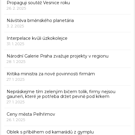
Propaguji soutěž Vesnice roku
26. 2. 2025
Návštěva brněnského planetária
3. 2. 2025
Interpelace kvůli úzkokolejce
31. 1. 2025
Národní Galerie Praha zvažuje projekty v regionu
28. 1. 2025
Kritika ministra za nové povinnosti firmám
27. 1. 2025
Nepráskejme tím zeleným bičem tolik, firmy nejsou
gauneři, které je potřeba držet pevně pod krkem
27. 1. 2025
Ceny města Pelhřimov
26. 1. 2025
Oblek s příběhem od kamarádů z gymplu