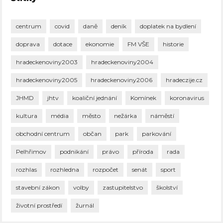
centrum
covid
daně
deník
doplatek na bydlení
doprava
dotace
ekonomie
FM VŠE
historie
hradeckenoviny2003
hradeckenoviny2004
hradeckenoviny2005
hradeckenoviny2006
hradeczije.cz
JHMD
jhtv
koaliční jednání
Komínek
koronavirus
kultura
média
město
nežárka
náměstí
obchodní centrum
občan
park
parkování
Pelhřimov
podnikání
právo
příroda
rada
rozhlas
rozhledna
rozpočet
senát
sport
stavební zákon
volby
zastupitelstvo
školství
životní prostředí
žurnál