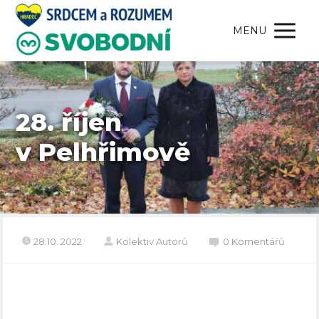
MENU
28. říjen
v Pelhřimově
28.10. 2022
Kolektiv Autorů
0 Komentářů