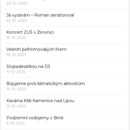
26. 10. 2025
Já vysávám – Roman senátoroval
22. 10. 2025
Koncert ZUŠ v Žirovnici
19. 10. 2025
Veletrh pelhřimovských firem
18. 10. 2025
Stopadesátkou na D3
17. 10. 2025
Bojujeme proti klimatickým aktivistům
14. 10. 2025
Kavárna K66 Kamenice nad Lipou
13. 10. 2025
Podzemní vodojemy v Brně
9. 10. 2025