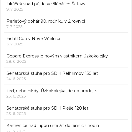
Fikáček snad půjde ve šlépějích Šatavy
9. 7. 2025
Perleťový pohár 90. ročníku v Žirovnici
7. 7. 2025
Fichtl Cup v Nové Včelnici
6. 7. 2025
Gepard Express je novým vlastníkem úzkokolejky
28. 6. 2025
Senátorská stuha pro SDH Pelhřimov 150 let
24. 6. 2025
Teď, nebo nikdy! Úzkokolejka jde do prodeje.
23. 6. 2025
Senátorská stuha pro SDH Pleše 120 let
23. 6. 2025
Kamenice nad Lipou umí žít do ranních hodin
22. 6. 2025