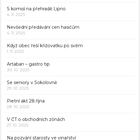
S komisí na přehradě Lipno
4. 11. 2025
Nevšední předávání cen hasičům
4. 11. 2025
Když obec řeší křižovatku po svém
1. 11. 2025
Artaban – gastro tip
30. 10. 2025
Se seniory v Sokolovně
29. 10. 2025
Pietní akt 28.října
28. 10. 2025
V ČT o obchodních zónách
27. 10. 2025
Na pozvání starosty ve vinařství