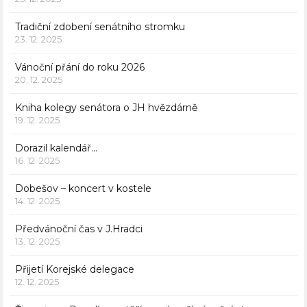
Tradiční zdobení senátního stromku
23. 12. 2025
Vánoční přání do roku 2026
20. 12. 2025
Kniha kolegy senátora o JH hvězdárně
19. 12. 2025
Dorazil kalendář…
16. 12. 2025
Dobešov – koncert v kostele
14. 12. 2025
Předvánoční čas v J.Hradci
13. 12. 2025
Přijetí Korejské delegace
12. 12. 2025