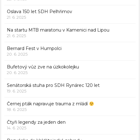
Oslava 150 let SDH Pelhřimov
21. 6. 2025
Na startu MTB maratonu v Kamenici nad Lipou
21. 6. 2025
Bernard Fest v Humpolci
20. 6. 2025
Bufetový vůz zve na úzkokolejku
20. 6. 2025
Senátorská stuha pro SDH Rynárec 120 let
19. 6. 2025
Černej pták napravuje trauma z mládí
18. 6. 2025
Čtyři legendy za jeden den
14. 6. 2025