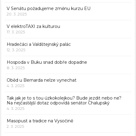
V Senátu požadujeme změnu kurzu EU
20. 3. 2025
V elektroTAXI za kulturou
17. 3. 2025
Hradečáci a Valdštejnský palác
12. 3. 2025
Hospoda v Buku snad dobře dopadne
8. 3. 2025
Oběd u Bernarda nelze vynechat
4. 3. 2025
Tak jak je to s tou úzkokolejkou? Bude jezdit nebo ne?
Na nejčastější dotaz odpovídá senátor Chalupský
4. 3. 2025
Masopust a tradice na Vysočině
2. 3. 2025