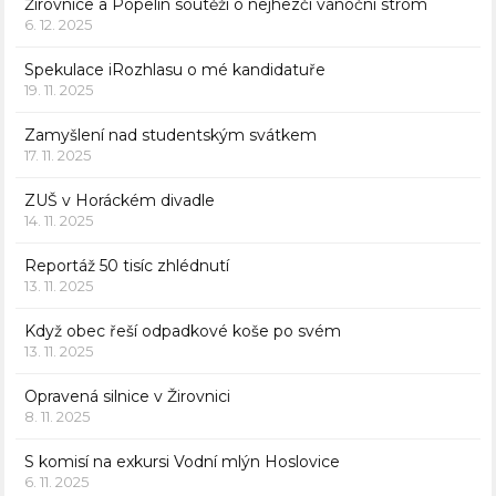
Žirovnice a Popelín soutěží o nejhezčí vánoční strom
6. 12. 2025
Spekulace iRozhlasu o mé kandidatuře
19. 11. 2025
Zamyšlení nad studentským svátkem
17. 11. 2025
ZUŠ v Horáckém divadle
14. 11. 2025
Reportáž 50 tisíc zhlédnutí
13. 11. 2025
Když obec řeší odpadkové koše po svém
13. 11. 2025
Opravená silnice v Žirovnici
8. 11. 2025
S komisí na exkursi Vodní mlýn Hoslovice
6. 11. 2025