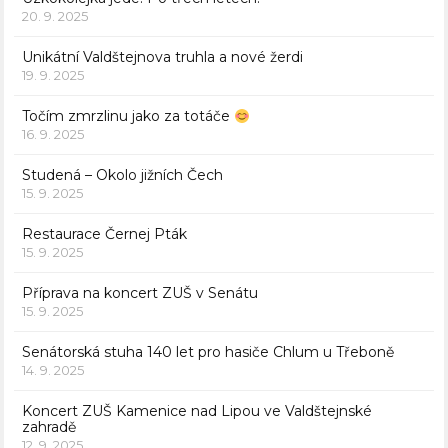
20. 9. 2025
Unikátní Valdštejnova truhla a nové žerdi
19. 9. 2025
Točím zmrzlinu jako za totáče
16. 9. 2025
Studená – Okolo jižních Čech
15. 9. 2025
Restaurace Černej Pták
15. 9. 2025
Příprava na koncert ZUŠ v Senátu
15. 9. 2025
Senátorská stuha 140 let pro hasiče Chlum u Třeboně
14. 9. 2025
Koncert ZUŠ Kamenice nad Lipou ve Valdštejnské
zahradě
12. 9. 2025