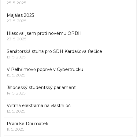
25. 5. 2025
Majáles 2025
23. 5. 2025
Hlasoval jsem proti novému OPBH
23. 5. 2025
Senátorská stuha pro SDH Kardašova Řečice
19. 5. 2025
V Pelhřimově poprvé v Cybertrucku
15. 5. 2025
Jihočeský studentský parlament
14. 5. 2025
Větrná elektrárna na vlastní oči
12. 5. 2025
Přání ke Dni matek
11. 5. 2025