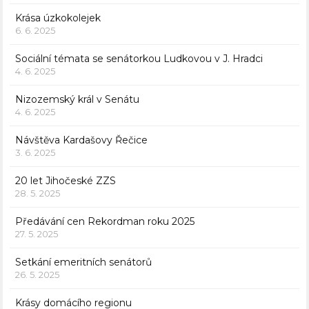
Krása úzkokolejek
6. 6. 2025
Sociální témata se senátorkou Ludkovou v J. Hradci
4. 6. 2025
Nizozemský král v Senátu
4. 6. 2025
Návštěva Kardašovy Řečice
3. 6. 2025
20 let Jihočeské ZZS
28. 5. 2025
Předávání cen Rekordman roku 2025
27. 5. 2025
Setkání emeritních senátorů
26. 5. 2025
Krásy domácího regionu