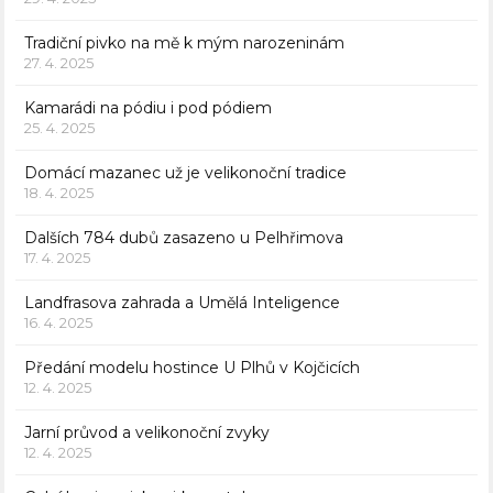
Tradiční pivko na mě k mým narozeninám
27. 4. 2025
Kamarádi na pódiu i pod pódiem
25. 4. 2025
Domácí mazanec už je velikonoční tradice
18. 4. 2025
Dalších 784 dubů zasazeno u Pelhřimova
17. 4. 2025
Landfrasova zahrada a Umělá Inteligence
16. 4. 2025
Předání modelu hostince U Plhů v Kojčicích
12. 4. 2025
Jarní průvod a velikonoční zvyky
12. 4. 2025