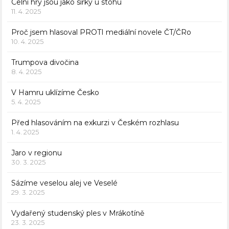
Celní hry jsou jako sirky u stohu
11. 4. 2025
Proč jsem hlasoval PROTI mediální novele ČT/ČRo
10. 4. 2025
Trumpova divočina
8. 4. 2025
V Hamru uklízíme Česko
5. 4. 2025
Před hlasováním na exkurzi v Českém rozhlasu
1. 4. 2025
Jaro v regionu
30. 3. 2025
Sázíme veselou alej ve Veselé
29. 3. 2025
Vydařený studenský ples v Mrákotíně
23. 3. 2025