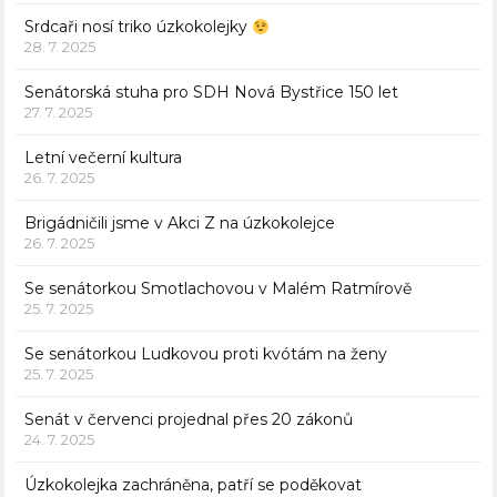
Srdcaři nosí triko úzkokolejky
28. 7. 2025
Senátorská stuha pro SDH Nová Bystřice 150 let
27. 7. 2025
Letní večerní kultura
26. 7. 2025
Brigádničili jsme v Akci Z na úzkokolejce
26. 7. 2025
Se senátorkou Smotlachovou v Malém Ratmírově
25. 7. 2025
Se senátorkou Ludkovou proti kvótám na ženy
25. 7. 2025
Senát v červenci projednal přes 20 zákonů
24. 7. 2025
Úzkokolejka zachráněna, patří se poděkovat