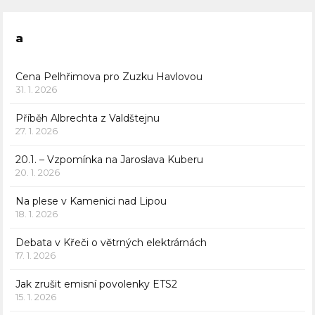
a
Cena Pelhřimova pro Zuzku Havlovou
31. 1. 2026
Příběh Albrechta z Valdštejnu
27. 1. 2026
20.1. – Vzpomínka na Jaroslava Kuberu
20. 1. 2026
Na plese v Kamenici nad Lipou
18. 1. 2026
Debata v Křeči o větrných elektrárnách
17. 1. 2026
Jak zrušit emisní povolenky ETS2
15. 1. 2026