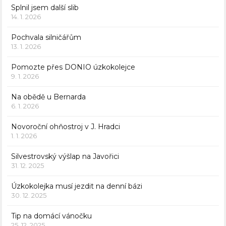
Splnil jsem další slib
14. 1. 2026
Pochvala silničářům
13. 1. 2026
Pomozte přes DONIO úzkokolejce
9. 1. 2026
Na obědě u Bernarda
6. 1. 2026
Novoroční ohňostroj v J. Hradci
1. 1. 2026
Silvestrovský výšlap na Javořici
31. 12. 2025
Úzkokolejka musí jezdit na denní bázi
30. 12. 2025
Tip na domácí vánočku
25. 12. 2025