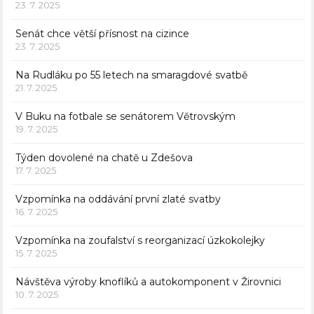
23. 7. 2025
Senát chce větší přísnost na cizince
23. 7. 2025
Na Rudláku po 55 letech na smaragdové svatbě
21. 7. 2025
V Buku na fotbale se senátorem Větrovským
19. 7. 2025
Týden dovolené na chatě u Zdešova
17. 7. 2025
Vzpomínka na oddávání první zlaté svatby
16. 7. 2025
Vzpomínka na zoufalství s reorganizací úzkokolejky
15. 7. 2025
Návštěva výroby knoflíků a autokomponent v Žirovnici
10. 7. 2025