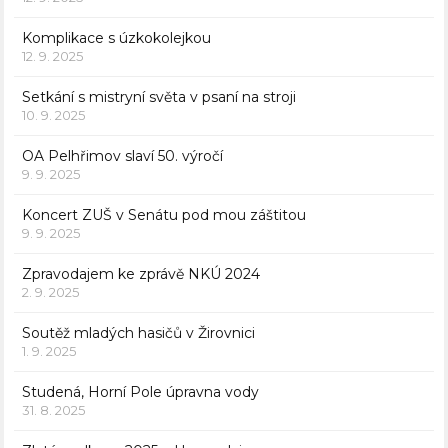
Komplikace s úzkokolejkou
12. 9. 2025
Setkání s mistryní světa v psaní na stroji
10. 9. 2025
OA Pelhřimov slaví 50. výročí
9. 9. 2025
Koncert ZUŠ v Senátu pod mou záštitou
9. 9. 2025
Zpravodajem ke zprávě NKÚ 2024
2. 9. 2025
Soutěž mladých hasičů v Žirovnici
1. 9. 2025
Studená, Horní Pole úpravna vody
31. 8. 2025