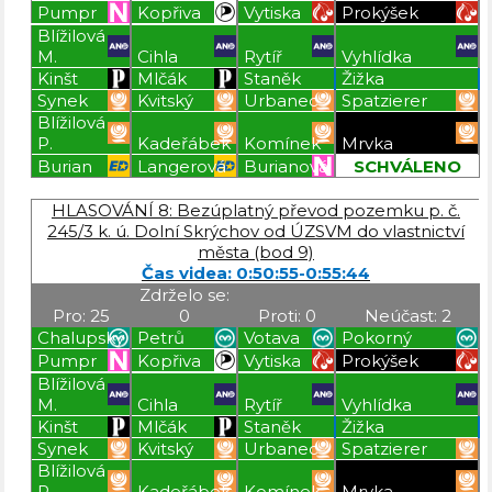
Pumpr
Kopřiva
Vytiska
Prokýšek
Blížilová
M.
Cihla
Rytíř
Vyhlídka
Kinšt
Mlčák
Staněk
Žižka
Synek
Kvitský
Urbanec
Spatzierer
Blížilová
P.
Kadeřábek
Komínek
Mrvka
Burian
Langerová
Burianová
SCHVÁLENO
Blížilová P
Blížilová P
Blížilová P
Blížilová P
HLASOVÁNÍ 8: Bezúplatný převod pozemku p. č.
245/3 k. ú. Dolní Skrýchov od ÚZSVM do vlastnictví
města (bod 9)
Čas videa: 0:50:55-0:55:44
Zdrželo se:
Pro: 25
0
Proti: 0
Neúčast: 2
Chalupský
Petrů
Votava
Pokorný
Pumpr
Kopřiva
Vytiska
Prokýšek
Blížilová
M.
Cihla
Rytíř
Vyhlídka
Kinšt
Mlčák
Staněk
Žižka
Synek
Kvitský
Urbanec
Spatzierer
Blížilová
P.
Kadeřábek
Komínek
Mrvka