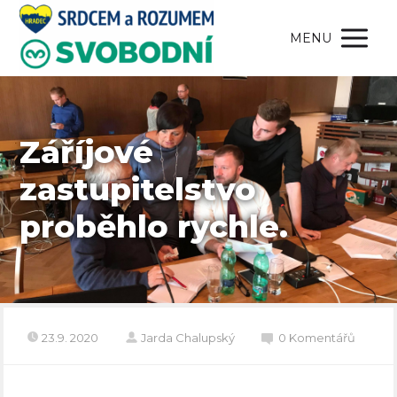
MENU
Záříjové
zastupitelstvo
proběhlo rychle.
23.9. 2020
Jarda Chalupský
0 Komentářů