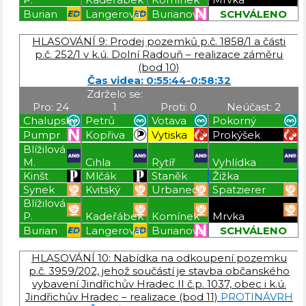
Burian
Langerová
Burianová
SCHVÁLENO
Blížilová P
Blížilová P
Blížilová P
Blížilová P
HLASOVÁNÍ 9: Prodej pozemků p.č. 1858/1 a části
p.č. 252/1 v k.ú. Dolní Radouň – realizace záměru
(bod 10)
Čas videa: 0:55:44-0:58:32
Zdrželo se:
Pro: 24
1
Proti: 0
Neúčast: 2
Chalupský
Petrů
Votava
Pokorný
Pumpr
Kopřiva
Vytiska
Prokýšek
Blížilová
M.
Cihla
Rytíř
Vyhlídka
Kinšt
Mlčák
Staněk
Žižka
Synek
Kvitský
Urbanec
Spatzierer
Blížilová
P.
Kadeřábek
Komínek
Mrvka
Burian
Langerová
Burianová
SCHVÁLENO
Blížilová P
Blížilová P
Blížilová P
Blížilová P
HLASOVÁNÍ 10: Nabídka na odkoupení pozemku
p.č. 3959/202, jehož součástí je stavba občanského
vybavení Jindřichův Hradec II č.p. 1037, obec i k.ú.
Jindřichův Hradec – realizace (bod 11)
PROTINÁVRH