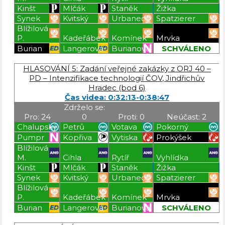
Kinšt
Mlčák
Staněk
Žižka
Synek
Kvitský
Urbanec
Spatzierer
Blížilová
P.
Kadeřábek
Komínek
Mrvka
Burian
Langerová
Burianová
SCHVÁLENO
Blížilová P
Blížilová P
Blížilová P
Blížilová P
HLASOVÁNÍ 5: Zadání veřejné zakázky z ORJ 40 –
PD – Intenzifikace technologií ČOV, Jindřichův
Hradec (bod 6)
Čas videa: 0:32:13-0:38:47
Zdrželo se:
Pro: 24
0
Proti: 0
Neúčast: 2
Chalupský
Petrů
Votava
Pokorný
Pumpr
Kopřiva
Vytiska
Prokýšek
Blížilová
M.
Cihla
Rytíř
Vyhlídka
Kinšt
Mlčák
Staněk
Žižka
Synek
Kvitský
Urbanec
Spatzierer
Blížilová
P.
Kadeřábek
Komínek
Mrvka
Burian
Langerová
Burianová
SCHVÁLENO
Blížilová P
Blížilová P
Blížilová P
Blížilová P