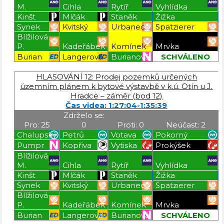
M.
Cihla
Rytíř
Vyhlídka
Kinšt
Mlčák
Staněk
Žižka
Synek
Kvitský
Urbanec
Spatzierer
Blížilová
P.
Kadeřábek
Komínek
Mrvka
Burian
Langerová
Burianová
SCHVÁLENO
Blížilová P
Blížilová P
Blížilová P
Blížilová P
HLASOVÁNÍ 12: Prodej pozemků určených
územním plánem k bytové výstavbě v k.ú. Otín u J.
Hradce – záměr (bod 12)
Čas videa: 1:27:04-1:35:39
Zdrželo se:
Pro: 25
0
Proti: 0
Neúčast: 2
Chalupský
Petrů
Votava
Pokorný
Pumpr
Kopřiva
Vytiska
Prokýšek
Blížilová
M.
Cihla
Rytíř
Vyhlídka
Kinšt
Mlčák
Staněk
Žižka
Synek
Kvitský
Urbanec
Spatzierer
Blížilová
P.
Kadeřábek
Komínek
Mrvka
Burian
Langerová
Burianová
SCHVÁLENO