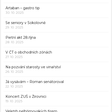
Artaban – gastro tip
30. 10. 2025
Se seniory v Sokolovně
29. 10. 2025
Pietní akt 28.října
28. 10. 2025
V ČT o obchodních zónách
27. 10. 2025
Na pozvání starosty ve vinařství
26. 10. 2025
Já vysávám – Roman senátoroval
22. 10. 2025
Koncert ZUŠ v Žirovnici
19. 10. 2025
Veletrh pelhřimovských firem