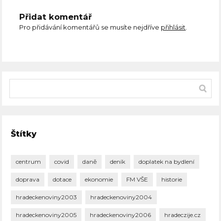
Přidat komentář
Pro přidávání komentářů se musíte nejdříve
přihlásit
.
Štítky
centrum
covid
daně
deník
doplatek na bydlení
doprava
dotace
ekonomie
FM VŠE
historie
hradeckenoviny2003
hradeckenoviny2004
hradeckenoviny2005
hradeckenoviny2006
hradeczije.cz