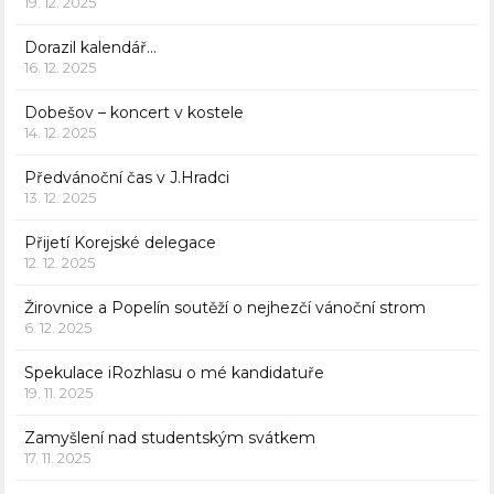
19. 12. 2025
Dorazil kalendář…
16. 12. 2025
Dobešov – koncert v kostele
14. 12. 2025
Předvánoční čas v J.Hradci
13. 12. 2025
Přijetí Korejské delegace
12. 12. 2025
Žirovnice a Popelín soutěží o nejhezčí vánoční strom
6. 12. 2025
Spekulace iRozhlasu o mé kandidatuře
19. 11. 2025
Zamyšlení nad studentským svátkem
17. 11. 2025