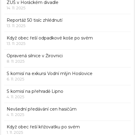
ZUŠ v Horáckém divadle
14. 11. 2025
Reportáž 50 tisíc zhlédnutí
13. 11. 2025
Když obec řeší odpadkové koše po svém
13. 11. 2025
Opravená silnice v Žirovnici
8. 11. 2025
S komisí na exkursi Vodní mlýn Hoslovice
6. 11. 2025
S komisí na přehradě Lipno
4. 11. 2025
Nevšední předávání cen hasičům
4. 11. 2025
Když obec řeší křižovatku po svém
1. 11. 2025