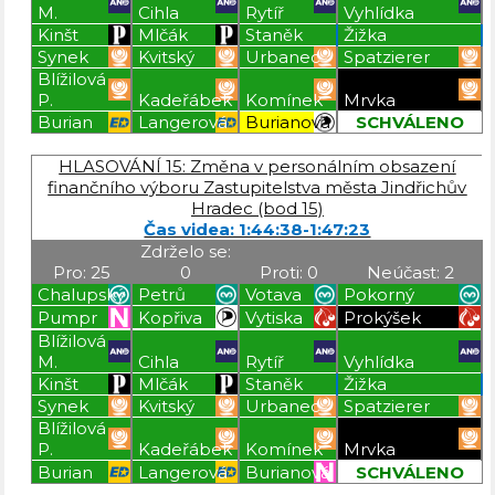
M.
Cihla
Rytíř
Vyhlídka
Kinšt
Mlčák
Staněk
Žižka
Synek
Kvitský
Urbanec
Spatzierer
Blížilová
P.
Kadeřábek
Komínek
Mrvka
Burian
Langerová
Burianová
SCHVÁLENO
Blížilová P
Blížilová P
Blížilová P
Blížilová P
HLASOVÁNÍ 15: Změna v personálním obsazení
finančního výboru Zastupitelstva města Jindřichův
Hradec (bod 15)
Čas videa: 1:44:38-1:47:23
Zdrželo se:
Pro: 25
0
Proti: 0
Neúčast: 2
Chalupský
Petrů
Votava
Pokorný
Pumpr
Kopřiva
Vytiska
Prokýšek
Blížilová
M.
Cihla
Rytíř
Vyhlídka
Kinšt
Mlčák
Staněk
Žižka
Synek
Kvitský
Urbanec
Spatzierer
Blížilová
P.
Kadeřábek
Komínek
Mrvka
Burian
Langerová
Burianová
SCHVÁLENO
Blížilová P
Blížilová P
Blížilová P
Blížilová P