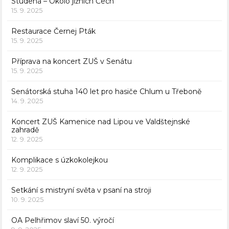
Studená – Okolo jižních Čech
15. 9. 2025
Restaurace Černej Pták
15. 9. 2025
Příprava na koncert ZUŠ v Senátu
15. 9. 2025
Senátorská stuha 140 let pro hasiče Chlum u Třeboně
14. 9. 2025
Koncert ZUŠ Kamenice nad Lipou ve Valdštejnské
zahradě
12. 9. 2025
Komplikace s úzkokolejkou
12. 9. 2025
Setkání s mistryní světa v psaní na stroji
10. 9. 2025
OA Pelhřimov slaví 50. výročí