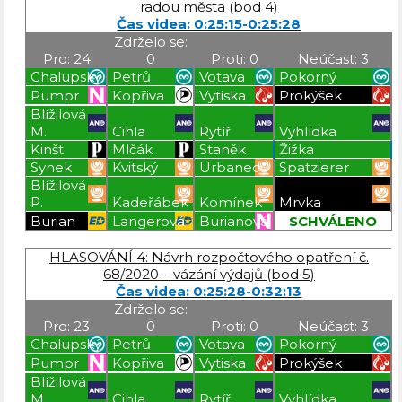
radou města (bod 4)
Čas videa: 0:25:15-0:25:28
Zdrželo se:
Pro: 24
0
Proti: 0
Neúčast: 3
Chalupský
Petrů
Votava
Pokorný
Pumpr
Kopřiva
Vytiska
Prokýšek
Blížilová
M.
Cihla
Rytíř
Vyhlídka
Kinšt
Mlčák
Staněk
Žižka
Synek
Kvitský
Urbanec
Spatzierer
Blížilová
P.
Kadeřábek
Komínek
Mrvka
Burian
Langerová
Burianová
SCHVÁLENO
Blížilová P
Blížilová P
Blížilová P
Blížilová P
HLASOVÁNÍ 4: Návrh rozpočtového opatření č.
68/2020 – vázání výdajů (bod 5)
Čas videa: 0:25:28-0:32:13
Zdrželo se:
Pro: 23
0
Proti: 0
Neúčast: 3
Chalupský
Petrů
Votava
Pokorný
Pumpr
Kopřiva
Vytiska
Prokýšek
Blížilová
M.
Cihla
Rytíř
Vyhlídka