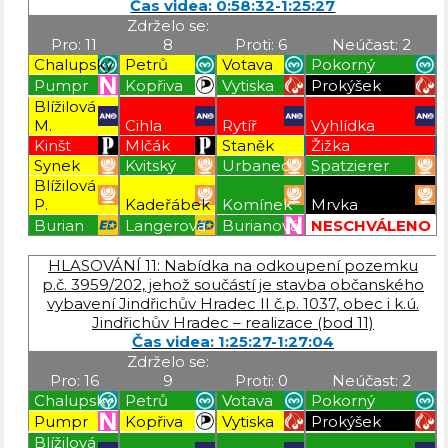
Čas videa: 0:58:32-1:25:27
Zdrželo se:
Pro: 11
8
Proti: 6
Neúčast: 2
Chalupský
Petrů
Votava
Pokorný
Pumpr
Kopřiva
Vytiska
Prokýšek
Blížilová
M.
Cihla
Rytíř
Vyhlídka
Kinšt
Mlčák
Staněk
Žižka
Synek
Kvitský
Urbanec
Spatzierer
Blížilová
P.
Kadeřábek
Komínek
Mrvka
Burian
Langerová
Burianová
NESCHVÁLENO
Blížilová P
Blížilová P
Blížilová P
Blížilová P
HLASOVÁNÍ 11: Nabídka na odkoupení pozemku
p.č. 3959/202, jehož součástí je stavba občanského
vybavení Jindřichův Hradec II č.p. 1037, obec i k.ú.
Jindřichův Hradec – realizace (bod 11)
Čas videa: 1:25:27-1:27:04
Zdrželo se:
Pro: 16
9
Proti: 0
Neúčast: 2
Chalupský
Petrů
Votava
Pokorný
Pumpr
Kopřiva
Vytiska
Prokýšek
Blížilová