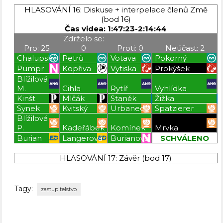
HLASOVÁNÍ 16: Diskuse + interpelace členů Změ
(bod 16)
Čas videa: 1:47:23-2:14:44
Zdrželo se:
Pro: 25
0
Proti: 0
Neúčast: 2
Chalupský
Petrů
Votava
Pokorný
Pumpr
Kopřiva
Vytiska
Prokýšek
Blížilová
M.
Cihla
Rytíř
Vyhlídka
Kinšt
Mlčák
Staněk
Žižka
Synek
Kvitský
Urbanec
Spatzierer
Blížilová
P.
Kadeřábek
Komínek
Mrvka
Burian
Langerová
Burianová
SCHVÁLENO
Blížilová P
Blížilová P
Blížilová P
Blížilová P
HLASOVÁNÍ 17: Závěr (bod 17)
Tagy:
zastupitelstvo