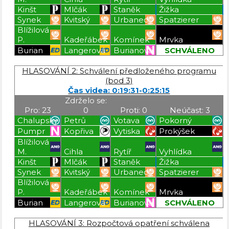
Kinšt
Mlčák
Staněk
Žižka
Synek
Kvitský
Urbanec
Spatzierer
Blížilová
P.
Kadeřábek
Komínek
Mrvka
Burian
Langerová
Burianová
SCHVÁLENO
Blížilová P
Blížilová P
Blížilová P
Blížilová P
HLASOVÁNÍ 2: Schválení předloženého programu
(bod 3)
Čas videa: 0:19:31-0:25:15
Zdrželo se:
Pro: 23
0
Proti: 0
Neúčast: 3
Chalupský
Petrů
Votava
Pokorný
Pumpr
Kopřiva
Vytiska
Prokýšek
Blížilová
M.
Cihla
Rytíř
Vyhlídka
Kinšt
Mlčák
Staněk
Žižka
Synek
Kvitský
Urbanec
Spatzierer
Blížilová
P.
Kadeřábek
Komínek
Mrvka
Burian
Langerová
Burianová
SCHVÁLENO
Blížilová P
Blížilová P
Blížilová P
Blížilová P
HLASOVÁNÍ 3: Rozpočtová opatření schválena