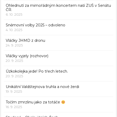
Ohlednutí za mimořádným koncertem naší ZUŠ v Senátu
ČR.
6. 10. 2025
Sněmovní volby 2025 – odvoleno
4. 10. 2025
Vláčky JHMD z dronu
24. 9. 2025
Vláčky vyjely (rozhovor)
20. 9. 2025
Úzkokolejka jede! Po třech letech.
20. 9. 2025
Unikátní Valdštejnova truhla a nové žerdi
19. 9. 2025
Točím zmrzlinu jako za totáče
16. 9. 2025