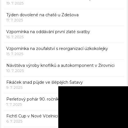
19. 7. 2025
Týden dovolené na chatě u Zdešova
17. 7. 2025
Vzpomínka na oddávání první zlaté svatby
16. 7. 2025
Vzpomínka na zoufalství s reorganizací úzkokolejky
15. 7. 2025
Návštěva výroby knoflíků a autokomponent v Žirovnici
10. 7. 2025
Fikáček snad půjde ve šlépějích Šatavy
9. 7. 2025
Perleťový pohár 90. ročníku v Žirovnici
7. 7. 2025
Fichtl Cup v Nové Včelnici
6. 7. 2025