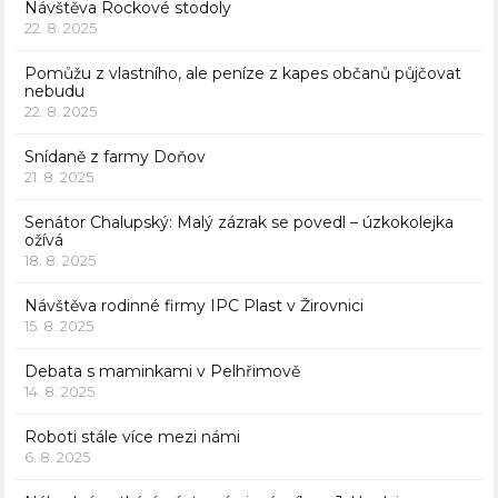
Návštěva Rockové stodoly
22. 8. 2025
Pomůžu z vlastního, ale peníze z kapes občanů půjčovat
nebudu
22. 8. 2025
Snídaně z farmy Doňov
21. 8. 2025
Senátor Chalupský: Malý zázrak se povedl – úzkokolejka
ožívá
18. 8. 2025
Návštěva rodinné firmy IPC Plast v Žirovnici
15. 8. 2025
Debata s maminkami v Pelhřimově
14. 8. 2025
Roboti stále více mezi námi
6. 8. 2025