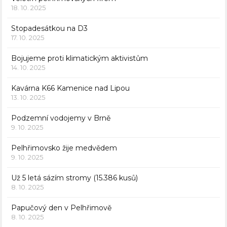
18. 10. 2025
Stopadesátkou na D3
17. 10. 2025
Bojujeme proti klimatickým aktivistům
14. 10. 2025
Kavárna K66 Kamenice nad Lipou
13. 10. 2025
Podzemní vodojemy v Brně
9. 10. 2025
Pelhřimovsko žije medvědem
9. 10. 2025
Už 5 letá sázím stromy (15.386 kusů)
8. 10. 2025
Papučový den v Pelhřimově
8. 10. 2025