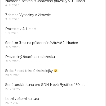
Náhodné setkání s ústavními právníky v J. Hradci
4. 8. 2025
Zahrada Vysočiny v Žirovnici
3. 8. 2025
Roxette v J. Hradci
1. 8. 2025
Senátor Jirsa na půldenní návštěvě J. Hradce
31. 7. 2025
Pravidelný špacír za rozbřesku
31. 7. 2025
Srdcaři nosí triko úzkokolejky
28. 7. 2025
Senátorská stuha pro SDH Nová Bystřice 150 let
27. 7. 2025
Letní večerní kultura
26. 7. 2025