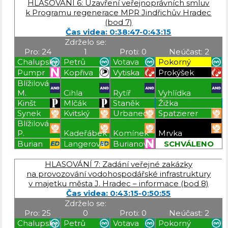
HLASOVÁNÍ 6: Uzavření veřejnoprávních smluv
k Programu regenerace MPR Jindřichův Hradec
(bod 7)
Čas videa: 0:38:47-0:43:15
Zdrželo se:
Pro: 24
1
Proti: 0
Neúčast: 2
Chalupský
Petrů
Votava
Pokorný
Pumpr
Kopřiva
Vytiska
Prokýšek
Blížilová
M.
Cihla
Rytíř
Vyhlídka
Kinšt
Mlčák
Staněk
Žižka
Synek
Kvitský
Urbanec
Spatzierer
Blížilová
P.
Kadeřábek
Komínek
Mrvka
Burian
Langerová
Burianová
SCHVÁLENO
Blížilová P
Blížilová P
Blížilová P
Blížilová P
HLASOVÁNÍ 7: Zadání veřejné zakázky
na provozování vodohospodářské infrastruktury
v majetku města J. Hradec – informace (bod 8)
Čas videa: 0:43:15-0:50:55
Zdrželo se:
Pro: 25
0
Proti: 0
Neúčast: 2
Chalupský
Petrů
Votava
Pokorný