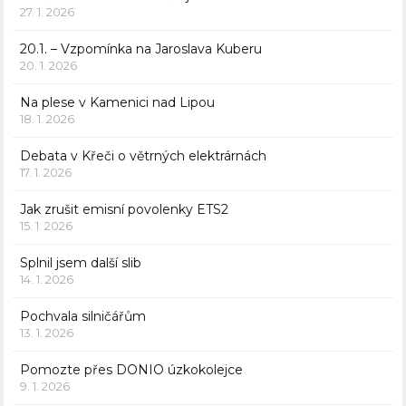
27. 1. 2026
20.1. – Vzpomínka na Jaroslava Kuberu
20. 1. 2026
Na plese v Kamenici nad Lipou
18. 1. 2026
Debata v Křeči o větrných elektrárnách
17. 1. 2026
Jak zrušit emisní povolenky ETS2
15. 1. 2026
Splnil jsem další slib
14. 1. 2026
Pochvala silničářům
13. 1. 2026
Pomozte přes DONIO úzkokolejce
9. 1. 2026