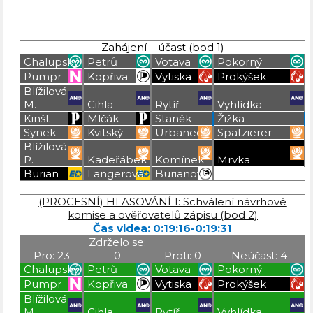
Zahájení – účast (bod 1)
Chalupský
Petrů
Votava
Pokorný
Pumpr
Kopřiva
Vytiska
Prokýšek
Blížilová
M.
Cihla
Rytíř
Vyhlídka
Kinšt
Mlčák
Staněk
Žižka
Synek
Kvitský
Urbanec
Spatzierer
Blížilová
P.
Kadeřábek
Komínek
Mrvka
Burian
Langerová
Burianová
Blížilová P
Blížilová P
Blížilová P
Blížilová P
(PROCESNÍ) HLASOVÁNÍ 1: Schválení návrhové
komise a ověřovatelů zápisu (bod 2)
Čas videa: 0:19:16-0:19:31
Zdrželo se:
Pro: 23
0
Proti: 0
Neúčast: 4
Chalupský
Petrů
Votava
Pokorný
Pumpr
Kopřiva
Vytiska
Prokýšek
Blížilová
M.
Cihla
Rytíř
Vyhlídka