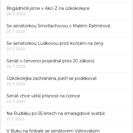
Brigádničili jsme v Akci Z na úzkokolejce
26. 7. 2025
Se senátorkou Smotlachovou v Malém Ratmírově
25. 7. 2025
Se senátorkou Ludkovou proti kvótám na ženy
25. 7. 2025
Senát v červenci projednal přes 20 zákonů
24. 7. 2025
Úzkokolejka zachráněna, patří se poděkovat
23. 7. 2025
Senát chce větší přísnost na cizince
23. 7. 2025
Na Rudláku po 55 letech na smaragdové svatbě
21. 7. 2025
V Buku na fotbale se senátorem Větrovským