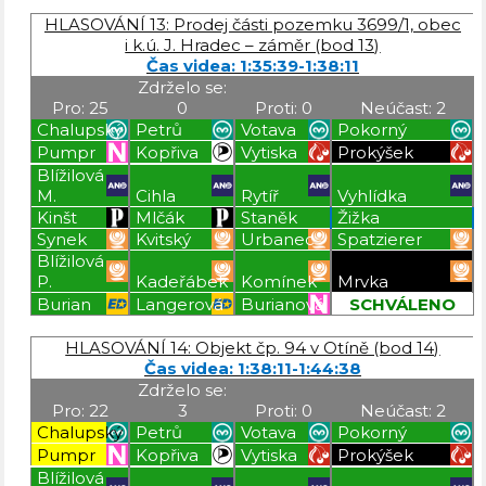
Blížilová P
Blížilová P
Blížilová P
Blížilová P
HLASOVÁNÍ 13: Prodej části pozemku 3699/1, obec
i k.ú. J. Hradec – záměr (bod 13)
Čas videa: 1:35:39-1:38:11
Zdrželo se:
Pro: 25
0
Proti: 0
Neúčast: 2
Chalupský
Petrů
Votava
Pokorný
Pumpr
Kopřiva
Vytiska
Prokýšek
Blížilová
M.
Cihla
Rytíř
Vyhlídka
Kinšt
Mlčák
Staněk
Žižka
Synek
Kvitský
Urbanec
Spatzierer
Blížilová
P.
Kadeřábek
Komínek
Mrvka
Burian
Langerová
Burianová
SCHVÁLENO
Blížilová P
Blížilová P
Blížilová P
Blížilová P
HLASOVÁNÍ 14: Objekt čp. 94 v Otíně (bod 14)
Čas videa: 1:38:11-1:44:38
Zdrželo se:
Pro: 22
3
Proti: 0
Neúčast: 2
Chalupský
Petrů
Votava
Pokorný
Pumpr
Kopřiva
Vytiska
Prokýšek
Blížilová