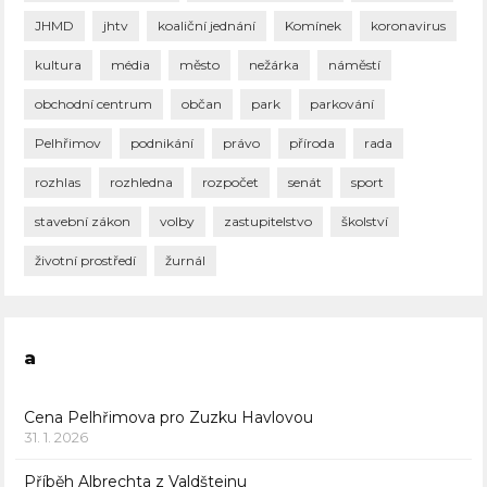
JHMD
jhtv
koaliční jednání
Komínek
koronavirus
kultura
média
město
nežárka
náměstí
obchodní centrum
občan
park
parkování
Pelhřimov
podnikání
právo
příroda
rada
rozhlas
rozhledna
rozpočet
senát
sport
stavební zákon
volby
zastupitelstvo
školství
životní prostředí
žurnál
a
Cena Pelhřimova pro Zuzku Havlovou
31. 1. 2026
Příběh Albrechta z Valdštejnu