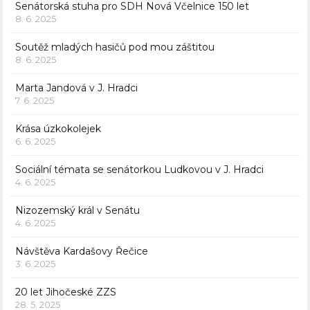
Senátorská stuha pro SDH Nová Včelnice 150 let
8. 6. 2025
Soutěž mladých hasičů pod mou záštitou
8. 6. 2025
Marta Jandová v J. Hradci
7. 6. 2025
Krása úzkokolejek
6. 6. 2025
Sociální témata se senátorkou Ludkovou v J. Hradci
4. 6. 2025
Nizozemský král v Senátu
4. 6. 2025
Návštěva Kardašovy Řečice
3. 6. 2025
20 let Jihočeské ZZS
28. 5. 2025