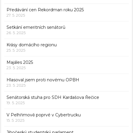
Předávání cen Rekordman roku 2025
27. 5. 2025
Setkání emeritních senátorů
26. 5. 2025
Krásy domácího regionu
25. 5. 2025
Majáles 2025
23. 5. 2025
Hlasoval jsem proti novému OPBH
23. 5. 2025
Senátorská stuha pro SDH Kardašova Řečice
19. 5. 2025
V Pelhřimově poprvé v Cybertrucku
15. 5. 2025
Jihočeský studentský parlament