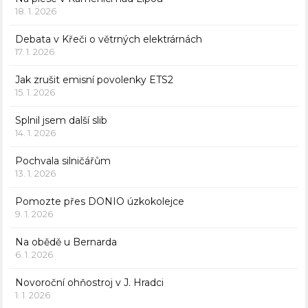
18. 1. 2026
Debata v Křeči o větrných elektrárnách
17. 1. 2026
Jak zrušit emisní povolenky ETS2
15. 1. 2026
Splnil jsem další slib
14. 1. 2026
Pochvala silničářům
13. 1. 2026
Pomozte přes DONIO úzkokolejce
9. 1. 2026
Na obědě u Bernarda
6. 1. 2026
Novoroční ohňostroj v J. Hradci
1. 1. 2026