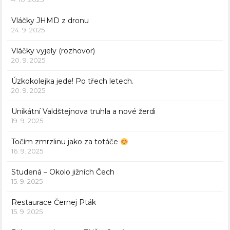
Vláčky JHMD z dronu
24. 9. 2025
Vláčky vyjely (rozhovor)
20. 9. 2025
Úzkokolejka jede! Po třech letech.
20. 9. 2025
Unikátní Valdštejnova truhla a nové žerdi
19. 9. 2025
Točím zmrzlinu jako za totáče
16. 9. 2025
Studená – Okolo jižních Čech
15. 9. 2025
Restaurace Černej Pták
15. 9. 2025