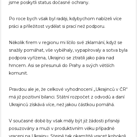
jsme poskytli status dočasné ochrany.
Po roce bych však byl raději, kdybychom nabízeli více
práci a příležitost vydělat si prací než podporu.
Několik firem v regionu mi líčilo své zklamání, když se
snažily pomáhat, vše vyběhaly, vypapírovaly a sotva byla
podpora vyřízena, Ukrajinci se ztratili jako pára nad
hrncem. Asi se přesunuli do Prahy a svých větších
komunit.
Pravdou ale je, že celkové vyhodnocení „Ukrajinců v ČR“
má již pozitivní bilanci. Státní rozpočet z odvodů a daní
Ukrajinců získává více, než jakou částkou pomáhá.
V současné době by však měly být již žádosti přìsněji
posuzovány a muži v produktivním věku případně
vraceni na Ukrajinu. Stejně tak okamžitě vracet kohokoli,