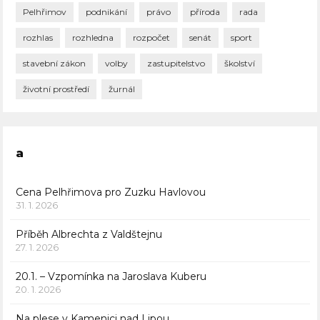
Pelhřimov
podnikání
právo
příroda
rada
rozhlas
rozhledna
rozpočet
senát
sport
stavební zákon
volby
zastupitelstvo
školství
životní prostředí
žurnál
a
Cena Pelhřimova pro Zuzku Havlovou
31. 1. 2026
Příběh Albrechta z Valdštejnu
27. 1. 2026
20.1. – Vzpomínka na Jaroslava Kuberu
20. 1. 2026
Na plese v Kamenici nad Lipou