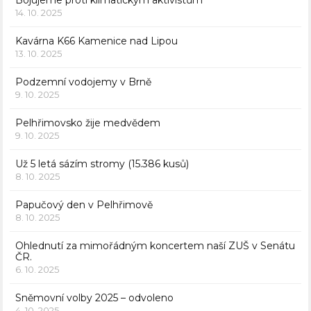
Bojujeme proti klimatickým aktivistům
14. 10. 2025
Kavárna K66 Kamenice nad Lipou
13. 10. 2025
Podzemní vodojemy v Brně
9. 10. 2025
Pelhřimovsko žije medvědem
9. 10. 2025
Už 5 letá sázím stromy (15.386 kusů)
8. 10. 2025
Papučový den v Pelhřimově
8. 10. 2025
Ohlednutí za mimořádným koncertem naší ZUŠ v Senátu
ČR.
6. 10. 2025
Sněmovní volby 2025 – odvoleno
4. 10. 2025