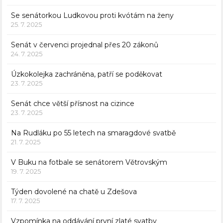
Se senátorkou Ludkovou proti kvótám na ženy
25. 7. 2025
Senát v červenci projednal přes 20 zákonů
24. 7. 2025
Úzkokolejka zachráněna, patří se poděkovat
23. 7. 2025
Senát chce větší přísnost na cizince
23. 7. 2025
Na Rudláku po 55 letech na smaragdové svatbě
21. 7. 2025
V Buku na fotbale se senátorem Větrovským
19. 7. 2025
Týden dovolené na chatě u Zdešova
17. 7. 2025
Vzpomínka na oddávání první zlaté svatby