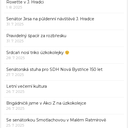
Roxette v J. Hradci
1. 8. 2025
Senátor Jirsa na půldenní návštěvě J. Hradce
31. 7. 2025
Pravidelný špacír za rozbřesku
31. 7. 2025
Srdcaři nosí triko úzkokolejky
28. 7. 2025
Senátorská stuha pro SDH Nová Bystřice 150 let
27. 7. 2025
Letní večerní kultura
26. 7. 2025
Brigádničili jsme v Akci Z na úzkokolejce
26. 7. 2025
Se senátorkou Smotlachovou v Malém Ratmírově
25. 7. 2025