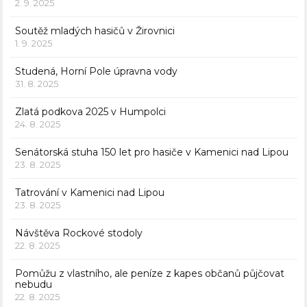
2. 9. 2025
Soutěž mladých hasičů v Žirovnici
1. 9. 2025
Studená, Horní Pole úpravna vody
31. 8. 2025
Zlatá podkova 2025 v Humpolci
24. 8. 2025
Senátorská stuha 150 let pro hasiče v Kamenici nad Lipou
23. 8. 2025
Tatrování v Kamenici nad Lipou
23. 8. 2025
Návštěva Rockové stodoly
22. 8. 2025
Pomůžu z vlastního, ale peníze z kapes občanů půjčovat
nebudu
22. 8. 2025