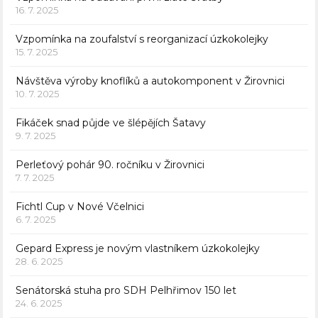
16. 7. 2025
Vzpomínka na zoufalství s reorganizací úzkokolejky
15. 7. 2025
Návštěva výroby knoflíků a autokomponent v Žirovnici
10. 7. 2025
Fikáček snad půjde ve šlépějích Šatavy
9. 7. 2025
Perleťový pohár 90. ročníku v Žirovnici
7. 7. 2025
Fichtl Cup v Nové Včelnici
6. 7. 2025
Gepard Express je novým vlastníkem úzkokolejky
28. 6. 2025
Senátorská stuha pro SDH Pelhřimov 150 let
24. 6. 2025