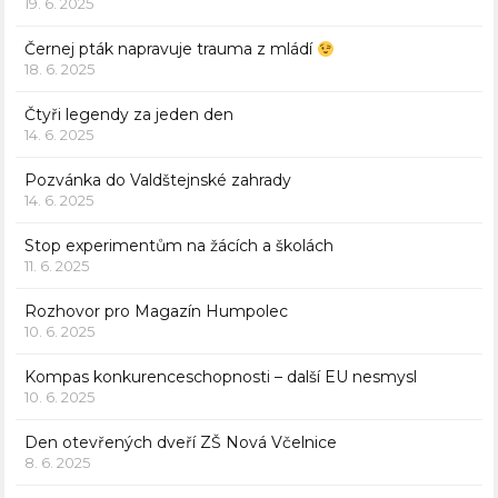
19. 6. 2025
Černej pták napravuje trauma z mládí
18. 6. 2025
Čtyři legendy za jeden den
14. 6. 2025
Pozvánka do Valdštejnské zahrady
14. 6. 2025
Stop experimentům na žácích a školách
11. 6. 2025
Rozhovor pro Magazín Humpolec
10. 6. 2025
Kompas konkurenceschopnosti – další EU nesmysl
10. 6. 2025
Den otevřených dveří ZŠ Nová Včelnice
8. 6. 2025