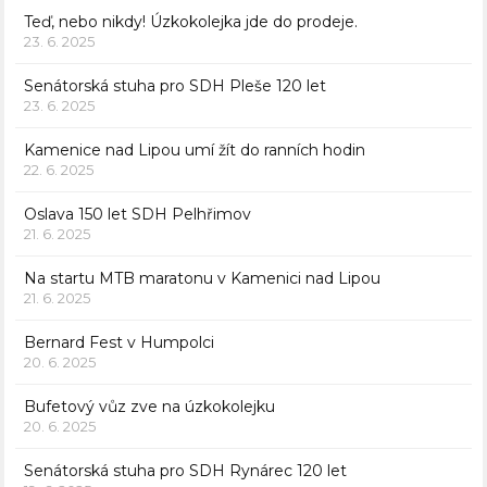
Teď, nebo nikdy! Úzkokolejka jde do prodeje.
23. 6. 2025
Senátorská stuha pro SDH Pleše 120 let
23. 6. 2025
Kamenice nad Lipou umí žít do ranních hodin
22. 6. 2025
Oslava 150 let SDH Pelhřimov
21. 6. 2025
Na startu MTB maratonu v Kamenici nad Lipou
21. 6. 2025
Bernard Fest v Humpolci
20. 6. 2025
Bufetový vůz zve na úzkokolejku
20. 6. 2025
Senátorská stuha pro SDH Rynárec 120 let