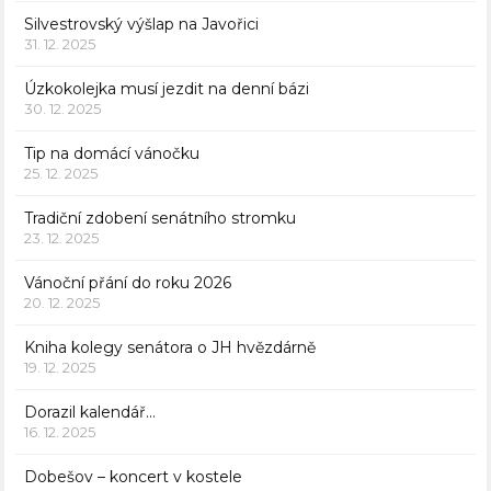
Silvestrovský výšlap na Javořici
31. 12. 2025
Úzkokolejka musí jezdit na denní bázi
30. 12. 2025
Tip na domácí vánočku
25. 12. 2025
Tradiční zdobení senátního stromku
23. 12. 2025
Vánoční přání do roku 2026
20. 12. 2025
Kniha kolegy senátora o JH hvězdárně
19. 12. 2025
Dorazil kalendář…
16. 12. 2025
Dobešov – koncert v kostele