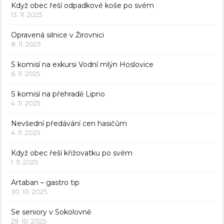
Když obec řeší odpadkové koše po svém
13. 11. 2025
Opravená silnice v Žirovnici
8. 11. 2025
S komisí na exkursi Vodní mlýn Hoslovice
6. 11. 2025
S komisí na přehradě Lipno
4. 11. 2025
Nevšední předávání cen hasičům
4. 11. 2025
Když obec řeší křižovatku po svém
1. 11. 2025
Artaban – gastro tip
30. 10. 2025
Se seniory v Sokolovně
29. 10. 2025