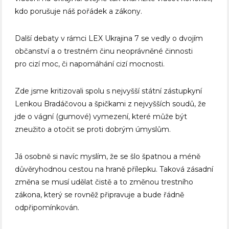
kdo porušuje náš pořádek a zákony.
Další debaty v rámci LEX Ukrajina 7 se vedly o dvojím
občanství a o trestném činu neoprávněné činnosti
pro cizí moc, či napomáhání cizí mocnosti.
Zde jsme kritizovali spolu s nejvyšší státní zástupkyní
Lenkou Bradáčovou a špičkami z nejvyšších soudů, že
jde o vágní (gumové) vymezení, které může být
zneužito a otočit se proti dobrým úmyslům.
Já osobně si navíc myslím, že se šlo špatnou a méně
důvěryhodnou cestou na hraně přílepku. Taková zásadní
změna se musí udělat čistě a to změnou trestního
zákona, který se rovněž připravuje a bude řádně
odpřipomínkován.