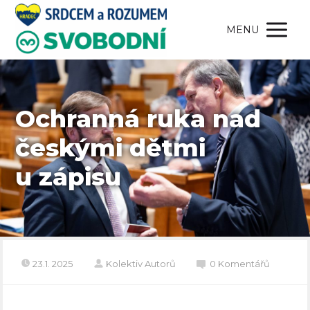
MENU
Ochranná ruka nad
českými dětmi
u zápisu
23.1. 2025
Kolektiv Autorů
0 Komentářů