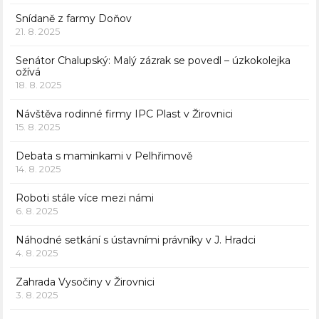
Snídaně z farmy Doňov
21. 8. 2025
Senátor Chalupský: Malý zázrak se povedl – úzkokolejka
ožívá
18. 8. 2025
Návštěva rodinné firmy IPC Plast v Žirovnici
15. 8. 2025
Debata s maminkami v Pelhřimově
14. 8. 2025
Roboti stále více mezi námi
6. 8. 2025
Náhodné setkání s ústavními právníky v J. Hradci
4. 8. 2025
Zahrada Vysočiny v Žirovnici
3. 8. 2025