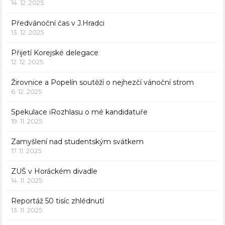
14. 12. 2025
Předvánoční čas v J.Hradci
13. 12. 2025
Přijetí Korejské delegace
12. 12. 2025
Žirovnice a Popelín soutěží o nejhezčí vánoční strom
6. 12. 2025
Spekulace iRozhlasu o mé kandidatuře
19. 11. 2025
Zamyšlení nad studentským svátkem
17. 11. 2025
ZUŠ v Horáckém divadle
14. 11. 2025
Reportáž 50 tisíc zhlédnutí
13. 11. 2025