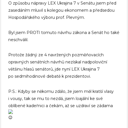
O způsobu nápravy LEX Ukrajina 7 v Senátu jsem před
zasedáním mluvil s kolegou ekonomem a předsedou
Hospodářského výboru prof. Plevným.
Byl jsem PROTI tomuto návrhu zákona a Senát ho také
neschválil.
Protože žádný ze 4 navržených pozměňovacích
opravných senátních návrhů nezískal nadpoloviční
většinu hlasů senátorů, jde nyní LEX Ukrajina 7
po sedmihodinové debatě k prezidentovi.
P.S.: Kdyby se někomu zdálo, že jsem měl kratší vlasy
i vousy, tak se mu to nezdá, jsem loajální ke své
oblíbené kadeřnici a čekám, až se uzdraví se zádama