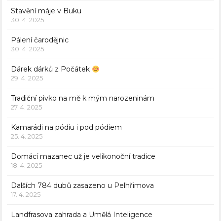
Stavění máje v Buku
30. 4. 2025
Pálení čarodějnic
30. 4. 2025
Dárek dárků z Počátek
29. 4. 2025
Tradiční pivko na mě k mým narozeninám
27. 4. 2025
Kamarádi na pódiu i pod pódiem
25. 4. 2025
Domácí mazanec už je velikonoční tradice
18. 4. 2025
Dalších 784 dubů zasazeno u Pelhřimova
17. 4. 2025
Landfrasova zahrada a Umělá Inteligence