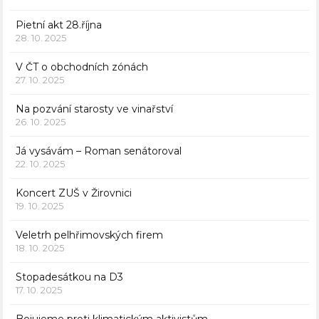
Pietní akt 28.října
28. 10. 2025
V ČT o obchodních zónách
27. 10. 2025
Na pozvání starosty ve vinařství
26. 10. 2025
Já vysávám – Roman senátoroval
22. 10. 2025
Koncert ZUŠ v Žirovnici
19. 10. 2025
Veletrh pelhřimovských firem
18. 10. 2025
Stopadesátkou na D3
17. 10. 2025