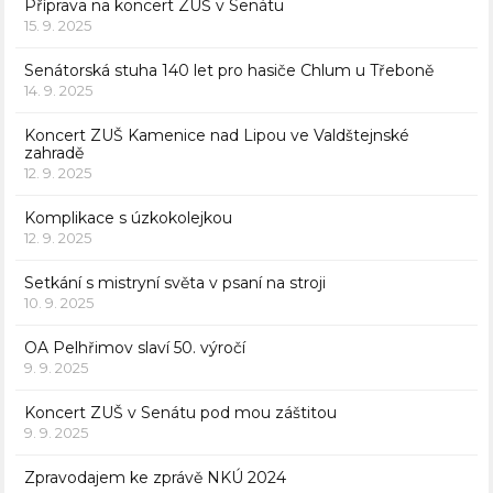
Příprava na koncert ZUŠ v Senátu
15. 9. 2025
Senátorská stuha 140 let pro hasiče Chlum u Třeboně
14. 9. 2025
Koncert ZUŠ Kamenice nad Lipou ve Valdštejnské
zahradě
12. 9. 2025
Komplikace s úzkokolejkou
12. 9. 2025
Setkání s mistryní světa v psaní na stroji
10. 9. 2025
OA Pelhřimov slaví 50. výročí
9. 9. 2025
Koncert ZUŠ v Senátu pod mou záštitou
9. 9. 2025
Zpravodajem ke zprávě NKÚ 2024