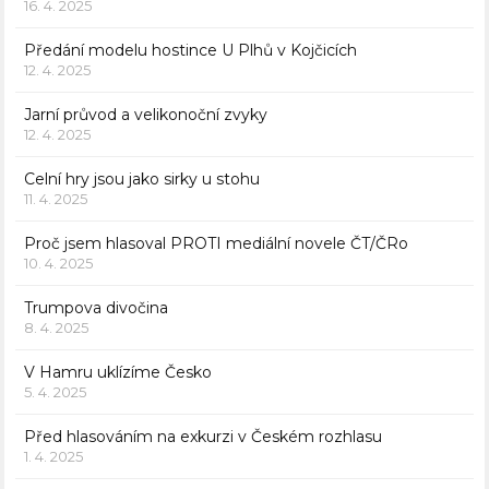
16. 4. 2025
Předání modelu hostince U Plhů v Kojčicích
12. 4. 2025
Jarní průvod a velikonoční zvyky
12. 4. 2025
Celní hry jsou jako sirky u stohu
11. 4. 2025
Proč jsem hlasoval PROTI mediální novele ČT/ČRo
10. 4. 2025
Trumpova divočina
8. 4. 2025
V Hamru uklízíme Česko
5. 4. 2025
Před hlasováním na exkurzi v Českém rozhlasu
1. 4. 2025