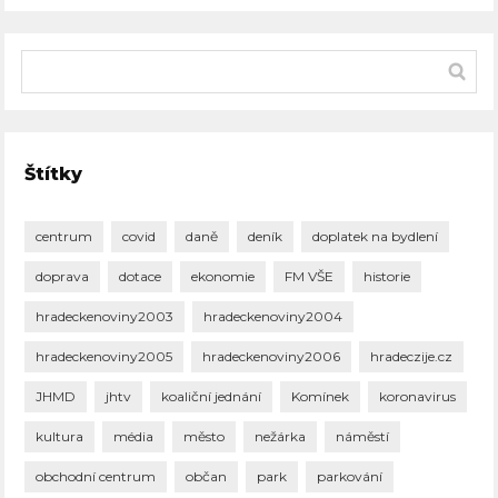
Štítky
centrum
covid
daně
deník
doplatek na bydlení
doprava
dotace
ekonomie
FM VŠE
historie
hradeckenoviny2003
hradeckenoviny2004
hradeckenoviny2005
hradeckenoviny2006
hradeczije.cz
JHMD
jhtv
koaliční jednání
Komínek
koronavirus
kultura
média
město
nežárka
náměstí
obchodní centrum
občan
park
parkování