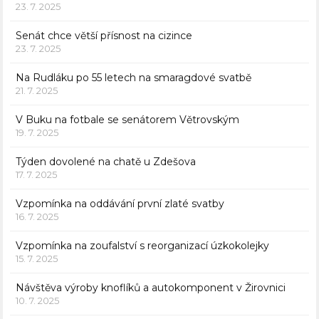
23. 7. 2025
Senát chce větší přísnost na cizince
23. 7. 2025
Na Rudláku po 55 letech na smaragdové svatbě
21. 7. 2025
V Buku na fotbale se senátorem Větrovským
19. 7. 2025
Týden dovolené na chatě u Zdešova
17. 7. 2025
Vzpomínka na oddávání první zlaté svatby
16. 7. 2025
Vzpomínka na zoufalství s reorganizací úzkokolejky
15. 7. 2025
Návštěva výroby knoflíků a autokomponent v Žirovnici
10. 7. 2025