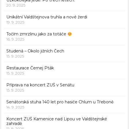
Úzkokolejka jede! Po třech letech.
20. 9. 2025
Unikátní Valdštejnova truhla a nové žerdi
19. 9. 2025
Točím zmrzlinu jako za totáče
16. 9. 2025
Studená – Okolo jižních Čech
15. 9. 2025
Restaurace Černej Pták
15. 9. 2025
Příprava na koncert ZUŠ v Senátu
15. 9. 2025
Senátorská stuha 140 let pro hasiče Chlum u Třeboně
14. 9. 2025
Koncert ZUŠ Kamenice nad Lipou ve Valdštejnské
zahradě
12. 9. 2025