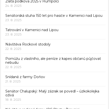
Zlatá podkova 2025 v Humpolci
24. 8. 2025
Senátorská stuha 150 let pro hasiče v Kamenici nad Lipou
23. 8. 2025
Tatrování v Kamenici nad Lipou
23. 8. 2025
Návštěva Rockové stodoly
22. 8. 2025
Pomůžu z vlastního, ale peníze z kapes občanů půjčovat
nebudu
22. 8. 2025
Snídaně z farmy Doňov
21. 8. 2025
Senátor Chalupský: Malý zázrak se povedl – úzkokolejka
ožívá
18. 8. 2025