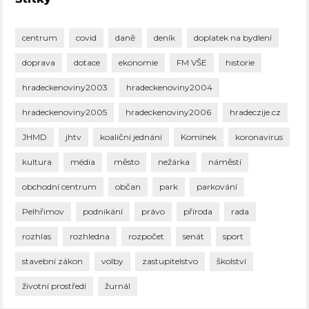
centrum
covid
daně
deník
doplatek na bydlení
doprava
dotace
ekonomie
FM VŠE
historie
hradeckenoviny2003
hradeckenoviny2004
hradeckenoviny2005
hradeckenoviny2006
hradeczije.cz
JHMD
jhtv
koaliční jednání
Komínek
koronavirus
kultura
média
město
nežárka
náměstí
obchodní centrum
občan
park
parkování
Pelhřimov
podnikání
právo
příroda
rada
rozhlas
rozhledna
rozpočet
senát
sport
stavební zákon
volby
zastupitelstvo
školství
životní prostředí
žurnál