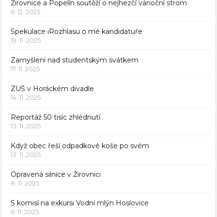
Žirovnice a Popelín soutěží o nejhezčí vánoční strom
6. 12. 2025
Spekulace iRozhlasu o mé kandidatuře
19. 11. 2025
Zamyšlení nad studentským svátkem
17. 11. 2025
ZUŠ v Horáckém divadle
14. 11. 2025
Reportáž 50 tisíc zhlédnutí
13. 11. 2025
Když obec řeší odpadkové koše po svém
13. 11. 2025
Opravená silnice v Žirovnici
8. 11. 2025
S komisí na exkursi Vodní mlýn Hoslovice
6. 11. 2025