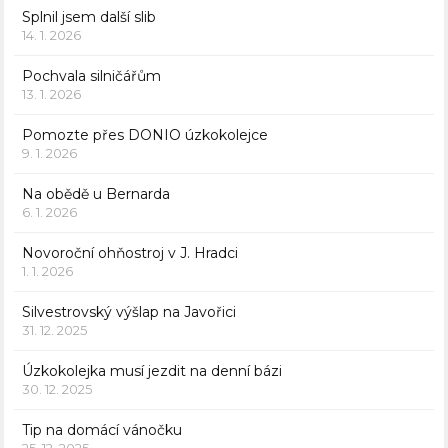
Splnil jsem další slib
14. 1. 2026
Pochvala silničářům
13. 1. 2026
Pomozte přes DONIO úzkokolejce
9. 1. 2026
Na obědě u Bernarda
6. 1. 2026
Novoroční ohňostroj v J. Hradci
1. 1. 2026
Silvestrovský výšlap na Javořici
31. 12. 2025
Úzkokolejka musí jezdit na denní bázi
30. 12. 2025
Tip na domácí vánočku