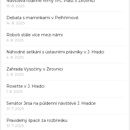
Návštěva rodinné firmy IPC Plast v Žirovnici
15. 8. 2025
Debata s maminkami v Pelhřimově
14. 8. 2025
Roboti stále více mezi námi
6. 8. 2025
Náhodné setkání s ústavními právníky v J. Hradci
4. 8. 2025
Zahrada Vysočiny v Žirovnici
3. 8. 2025
Roxette v J. Hradci
1. 8. 2025
Senátor Jirsa na půldenní návštěvě J. Hradce
31. 7. 2025
Pravidelný špacír za rozbřesku
31. 7. 2025