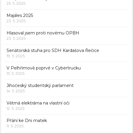
25. 5. 2025
Majáles 2025
23. 5. 2025
Hlasoval jsem proti novému OPBH
23. 5. 2025
Senátorská stuha pro SDH Kardašova Řečice
19. 5. 2025
V Pelhřimově poprvé v Cybertrucku
15. 5. 2025
Jihočeský studentský parlament
14. 5. 2025
Větrná elektrárna na vlastní oči
12. 5. 2025
Přání ke Dni matek
11. 5. 2025