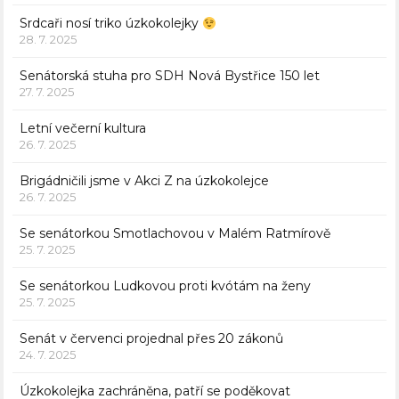
Srdcaři nosí triko úzkokolejky
28. 7. 2025
Senátorská stuha pro SDH Nová Bystřice 150 let
27. 7. 2025
Letní večerní kultura
26. 7. 2025
Brigádničili jsme v Akci Z na úzkokolejce
26. 7. 2025
Se senátorkou Smotlachovou v Malém Ratmírově
25. 7. 2025
Se senátorkou Ludkovou proti kvótám na ženy
25. 7. 2025
Senát v červenci projednal přes 20 zákonů
24. 7. 2025
Úzkokolejka zachráněna, patří se poděkovat