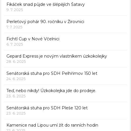
Fikáček snad půjde ve šlépějích Šatavy
9. 7. 2025
Perleťový pohár 90. ročníku v Žirovnici
7. 7. 2025
Fichtl Cup v Nové Včelnici
6. 7. 2025
Gepard Express je novým vlastníkem úzkokolejky
28. 6. 2025
Senátorská stuha pro SDH Pelhřimov 150 let
24. 6. 2025
Teď, nebo nikdy! Úzkokolejka jde do prodeje.
23. 6. 2025
Senátorská stuha pro SDH Pleše 120 let
23. 6. 2025
Kamenice nad Lipou umí žít do ranních hodin
22. 6. 2025