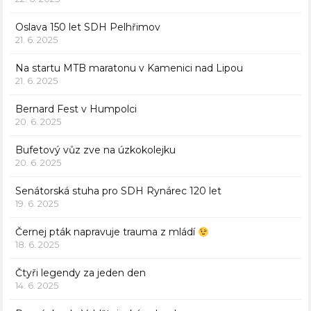
Oslava 150 let SDH Pelhřimov
21. 6. 2025
Na startu MTB maratonu v Kamenici nad Lipou
21. 6. 2025
Bernard Fest v Humpolci
20. 6. 2025
Bufetový vůz zve na úzkokolejku
20. 6. 2025
Senátorská stuha pro SDH Rynárec 120 let
19. 6. 2025
Černej pták napravuje trauma z mládí
18. 6. 2025
Čtyři legendy za jeden den
14. 6. 2025