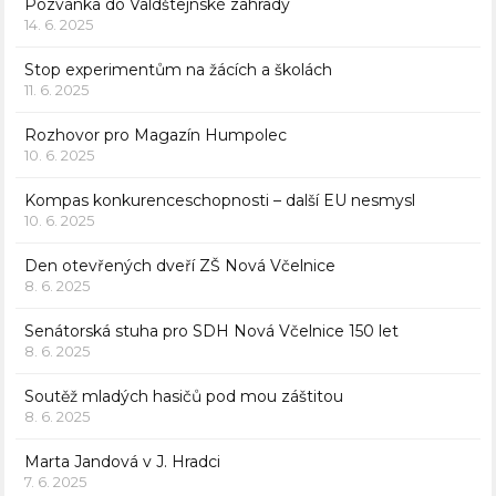
Pozvánka do Valdštejnské zahrady
14. 6. 2025
Stop experimentům na žácích a školách
11. 6. 2025
Rozhovor pro Magazín Humpolec
10. 6. 2025
Kompas konkurenceschopnosti – další EU nesmysl
10. 6. 2025
Den otevřených dveří ZŠ Nová Včelnice
8. 6. 2025
Senátorská stuha pro SDH Nová Včelnice 150 let
8. 6. 2025
Soutěž mladých hasičů pod mou záštitou
8. 6. 2025
Marta Jandová v J. Hradci
7. 6. 2025