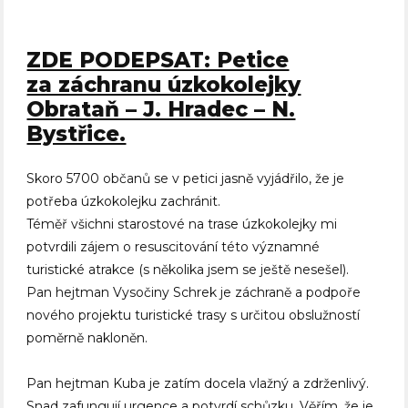
ZDE PODEPSAT: Petice
za záchranu úzkokolejky
Obrataň – J. Hradec – N.
Bystřice.
Skoro 5700 občanů se v petici jasně vyjádřilo, že je
potřeba úzkokolejku zachránit.
Téměř všichni starostové na trase úzkokolejky mi
potvrdili zájem o resuscitování této významné
turistické atrakce (s několika jsem se ještě nesešel).
Pan hejtman Vysočiny Schrek je záchraně a podpoře
nového projektu turistické trasy s určitou obslužností
poměrně nakloněn.
Pan hejtman Kuba je zatím docela vlažný a zdrženlivý.
Snad zafungují urgence a potvrdí schůzku. Věřím, že je