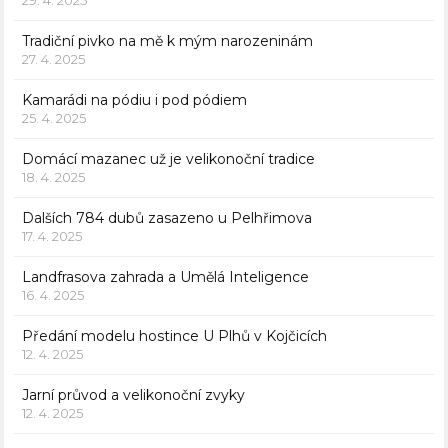
29. 4. 2025
Tradiční pivko na mě k mým narozeninám
27. 4. 2025
Kamarádi na pódiu i pod pódiem
25. 4. 2025
Domácí mazanec už je velikonoční tradice
18. 4. 2025
Dalších 784 dubů zasazeno u Pelhřimova
17. 4. 2025
Landfrasova zahrada a Umělá Inteligence
16. 4. 2025
Předání modelu hostince U Plhů v Kojčicích
12. 4. 2025
Jarní průvod a velikonoční zvyky
12. 4. 2025