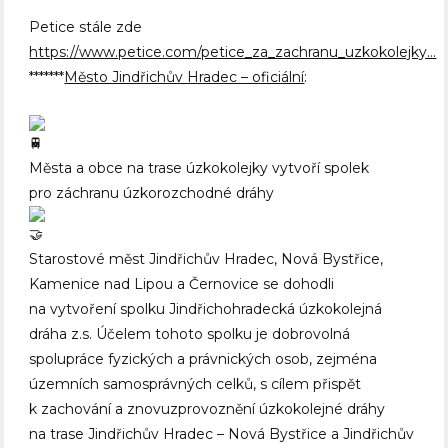
Petice stále zde
https://www.petice.com/petice_za_zachranu_uzkokolejky…
*******
Město Jindřichův Hradec – oficiální
:
Města a obce na trase úzkokolejky vytvoří spolek
pro záchranu úzkorozchodné dráhy
Starostové měst Jindřichův Hradec, Nová Bystřice,
Kamenice nad Lipou a Černovice se dohodli
na vytvoření spolku Jindřichohradecká úzkokolejná
dráha z.s. Účelem tohoto spolku je dobrovolná
spolupráce fyzických a právnických osob, zejména
územních samosprávných celků, s cílem přispět
k zachování a znovuzprovoznění úzkokolejné dráhy
na trase Jindřichův Hradec – Nová Bystřice a Jindřichův