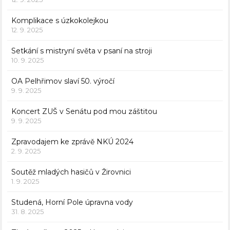
Komplikace s úzkokolejkou
12. 9. 2025
Setkání s mistryní světa v psaní na stroji
10. 9. 2025
OA Pelhřimov slaví 50. výročí
9. 9. 2025
Koncert ZUŠ v Senátu pod mou záštitou
9. 9. 2025
Zpravodajem ke zprávě NKÚ 2024
2. 9. 2025
Soutěž mladých hasičů v Žirovnici
1. 9. 2025
Studená, Horní Pole úpravna vody
31. 8. 2025