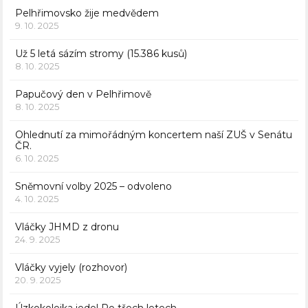
Pelhřimovsko žije medvědem
9. 10. 2025
Už 5 letá sázím stromy (15.386 kusů)
8. 10. 2025
Papučový den v Pelhřimově
8. 10. 2025
Ohlednutí za mimořádným koncertem naší ZUŠ v Senátu
ČR.
6. 10. 2025
Sněmovní volby 2025 – odvoleno
4. 10. 2025
Vláčky JHMD z dronu
24. 9. 2025
Vláčky vyjely (rozhovor)
20. 9. 2025