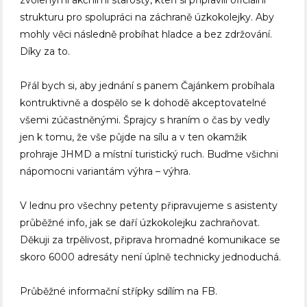
strukturu pro spolupráci na záchraně úzkokolejky. Aby
mohly věci následně probíhat hladce a bez zdržování.
Díky za to.
Přál bych si, aby jednání s panem Čajánkem probíhala
kontruktivně a dospělo se k dohodě akceptovatelné
všemi zúčastněnými. Šprajcy s hraním o čas by vedly
jen k tomu, že vše půjde na sílu a v ten okamžik
prohraje JHMD a místní turistický ruch. Buďme všichni
nápomocni variantám výhra – výhra.
V lednu pro všechny petenty připravujeme s asistenty
průběžné info, jak se daří úzkokolejku zachraňovat.
Děkuji za trpělivost, připrava hromadné komunikace se
skoro 6000 adresáty není úplně technicky jednoduchá.
Průběžné informační střípky sdílím na FB.