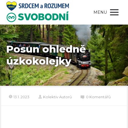
MENU
Posun ohledně
úzkokolejky
13.1. 2023
Kolektiv Autorů
0 Komentářů