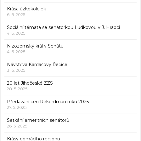
Krása úzkokolejek
6. 6. 2025
Sociální témata se senátorkou Ludkovou v J. Hradci
4. 6. 2025
Nizozemský král v Senátu
4. 6. 2025
Návštěva Kardašovy Řečice
3. 6. 2025
20 let Jihočeské ZZS
28. 5. 2025
Předávání cen Rekordman roku 2025
27. 5. 2025
Setkání emeritních senátorů
26. 5. 2025
Krásy domácího regionu