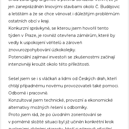
jen zaneprázdněn liniovými stavbami okolo Č. Budějovic
a letištěm a že se chce věnovat i důležitým problémům
ostatních obcí v kraji.
Konkurzní správkyně, se kterou jsem hovořil tento
týden v Praze, je rovněž otevřena záměrům, které by
vedly k uspokojení věřitelů a zároveň
znovurozpohybování úzkokolejky.
Potenciální zajímaví investoři se zkušenostmi začínají
intenzivněji kroužit okolo této příležitosti.
Sešel jsem se i s vláčkaři a lidmi od Českých drah, kteří
chtějí případnému novému provozovateli také pomoci.
Odborně i pracovně.
Konzultoval jsem technické, provozní a ekonomické
alternativy možných řešení s odborníky.
Proto jsem rád, že po úvodním zorientování se
v poměrně složité situaci byl již učiněn konkrétní krok
zvolenými akčními starosty, kteří si připravili oficiální