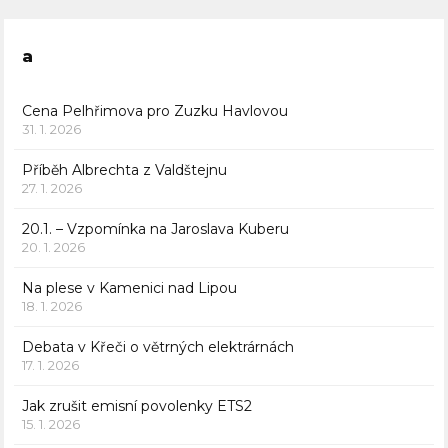
a
Cena Pelhřimova pro Zuzku Havlovou
31. 1. 2026
Příběh Albrechta z Valdštejnu
27. 1. 2026
20.1. – Vzpomínka na Jaroslava Kuberu
20. 1. 2026
Na plese v Kamenici nad Lipou
18. 1. 2026
Debata v Křeči o větrných elektrárnách
17. 1. 2026
Jak zrušit emisní povolenky ETS2
15. 1. 2026