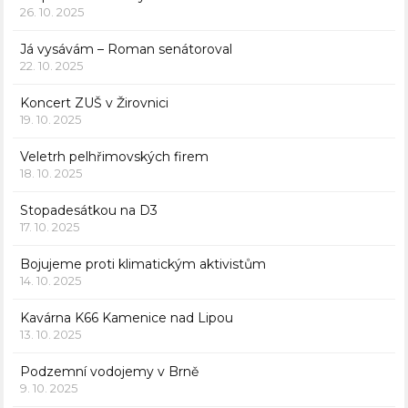
26. 10. 2025
Já vysávám – Roman senátoroval
22. 10. 2025
Koncert ZUŠ v Žirovnici
19. 10. 2025
Veletrh pelhřimovských firem
18. 10. 2025
Stopadesátkou na D3
17. 10. 2025
Bojujeme proti klimatickým aktivistům
14. 10. 2025
Kavárna K66 Kamenice nad Lipou
13. 10. 2025
Podzemní vodojemy v Brně
9. 10. 2025