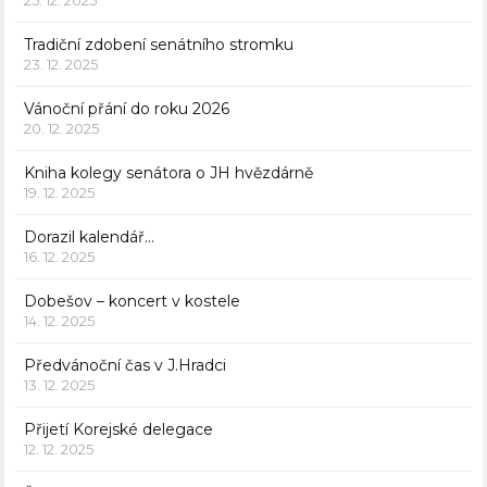
25. 12. 2025
Tradiční zdobení senátního stromku
23. 12. 2025
Vánoční přání do roku 2026
20. 12. 2025
Kniha kolegy senátora o JH hvězdárně
19. 12. 2025
Dorazil kalendář…
16. 12. 2025
Dobešov – koncert v kostele
14. 12. 2025
Předvánoční čas v J.Hradci
13. 12. 2025
Přijetí Korejské delegace
12. 12. 2025