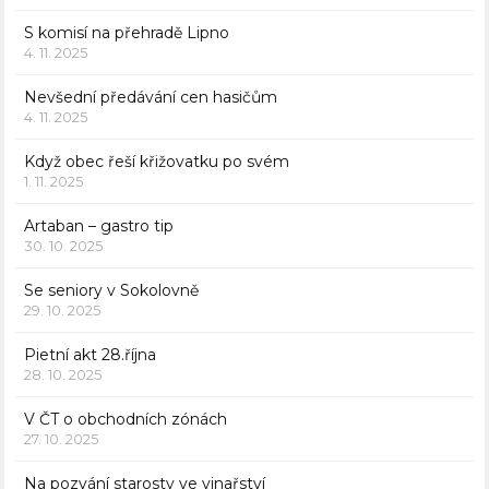
S komisí na přehradě Lipno
4. 11. 2025
Nevšední předávání cen hasičům
4. 11. 2025
Když obec řeší křižovatku po svém
1. 11. 2025
Artaban – gastro tip
30. 10. 2025
Se seniory v Sokolovně
29. 10. 2025
Pietní akt 28.října
28. 10. 2025
V ČT o obchodních zónách
27. 10. 2025
Na pozvání starosty ve vinařství