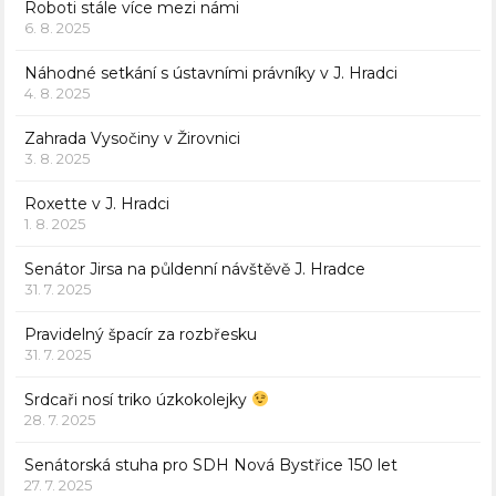
Roboti stále více mezi námi
6. 8. 2025
Náhodné setkání s ústavními právníky v J. Hradci
4. 8. 2025
Zahrada Vysočiny v Žirovnici
3. 8. 2025
Roxette v J. Hradci
1. 8. 2025
Senátor Jirsa na půldenní návštěvě J. Hradce
31. 7. 2025
Pravidelný špacír za rozbřesku
31. 7. 2025
Srdcaři nosí triko úzkokolejky
28. 7. 2025
Senátorská stuha pro SDH Nová Bystřice 150 let
27. 7. 2025