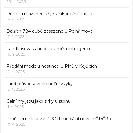
25. 4. 2025
Domácí mazanec už je velikonoční tradice
18. 4. 2025
Dalších 784 dubů zasazeno u Pelhřimova
17. 4. 2025
Landfrasova zahrada a Umělá Inteligence
16. 4. 2025
Předání modelu hostince U Plhů v Kojčicích
12. 4. 2025
Jarní průvod a velikonoční zvyky
12. 4. 2025
Celní hry jsou jako sirky u stohu
11. 4. 2025
Proč jsem hlasoval PROTI mediální novele ČT/ČRo
10. 4. 2025