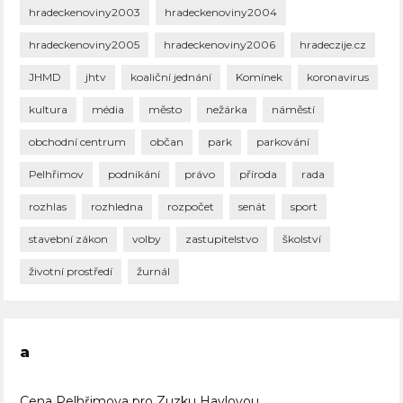
hradeckenoviny2003
hradeckenoviny2004
hradeckenoviny2005
hradeckenoviny2006
hradeczije.cz
JHMD
jhtv
koaliční jednání
Komínek
koronavirus
kultura
média
město
nežárka
náměstí
obchodní centrum
občan
park
parkování
Pelhřimov
podnikání
právo
příroda
rada
rozhlas
rozhledna
rozpočet
senát
sport
stavební zákon
volby
zastupitelstvo
školství
životní prostředí
žurnál
a
Cena Pelhřimova pro Zuzku Havlovou