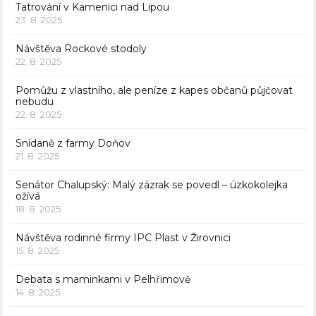
Tatrování v Kamenici nad Lipou
23. 8. 2025
Návštěva Rockové stodoly
22. 8. 2025
Pomůžu z vlastního, ale peníze z kapes občanů půjčovat
nebudu
22. 8. 2025
Snídaně z farmy Doňov
21. 8. 2025
Senátor Chalupský: Malý zázrak se povedl – úzkokolejka
ožívá
18. 8. 2025
Návštěva rodinné firmy IPC Plast v Žirovnici
15. 8. 2025
Debata s maminkami v Pelhřimově
14. 8. 2025