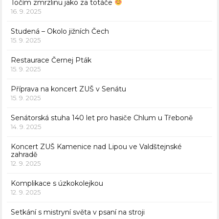
Točím zmrzlinu jako za totáče
16. 9. 2025
Studená – Okolo jižních Čech
15. 9. 2025
Restaurace Černej Pták
15. 9. 2025
Příprava na koncert ZUŠ v Senátu
15. 9. 2025
Senátorská stuha 140 let pro hasiče Chlum u Třeboně
14. 9. 2025
Koncert ZUŠ Kamenice nad Lipou ve Valdštejnské
zahradě
12. 9. 2025
Komplikace s úzkokolejkou
12. 9. 2025
Setkání s mistryní světa v psaní na stroji