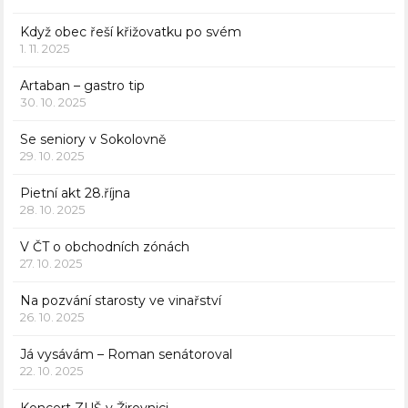
Když obec řeší křižovatku po svém
1. 11. 2025
Artaban – gastro tip
30. 10. 2025
Se seniory v Sokolovně
29. 10. 2025
Pietní akt 28.října
28. 10. 2025
V ČT o obchodních zónách
27. 10. 2025
Na pozvání starosty ve vinařství
26. 10. 2025
Já vysávám – Roman senátoroval
22. 10. 2025
Koncert ZUŠ v Žirovnici