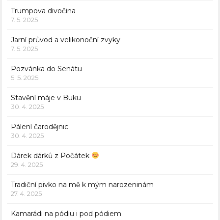
Trumpova divočina
7. 5. 2025
Jarní průvod a velikonoční zvyky
7. 5. 2025
Pozvánka do Senátu
5. 5. 2025
Stavění máje v Buku
30. 4. 2025
Pálení čarodějnic
30. 4. 2025
Dárek dárků z Počátek
29. 4. 2025
Tradiční pivko na mě k mým narozeninám
27. 4. 2025
Kamarádi na pódiu i pod pódiem