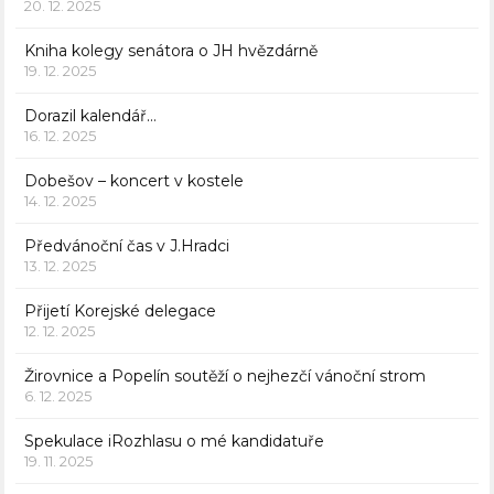
20. 12. 2025
Kniha kolegy senátora o JH hvězdárně
19. 12. 2025
Dorazil kalendář…
16. 12. 2025
Dobešov – koncert v kostele
14. 12. 2025
Předvánoční čas v J.Hradci
13. 12. 2025
Přijetí Korejské delegace
12. 12. 2025
Žirovnice a Popelín soutěží o nejhezčí vánoční strom
6. 12. 2025
Spekulace iRozhlasu o mé kandidatuře
19. 11. 2025