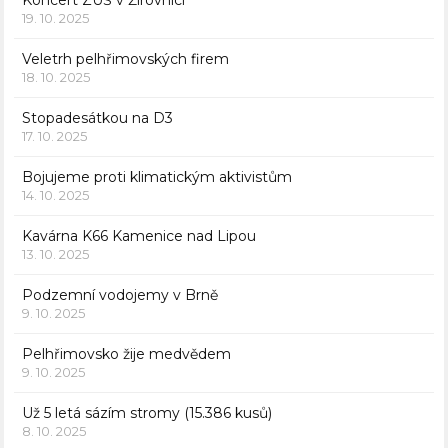
19. 10. 2025
Veletrh pelhřimovských firem
18. 10. 2025
Stopadesátkou na D3
17. 10. 2025
Bojujeme proti klimatickým aktivistům
14. 10. 2025
Kavárna K66 Kamenice nad Lipou
13. 10. 2025
Podzemní vodojemy v Brně
9. 10. 2025
Pelhřimovsko žije medvědem
9. 10. 2025
Už 5 letá sázím stromy (15.386 kusů)
8. 10. 2025