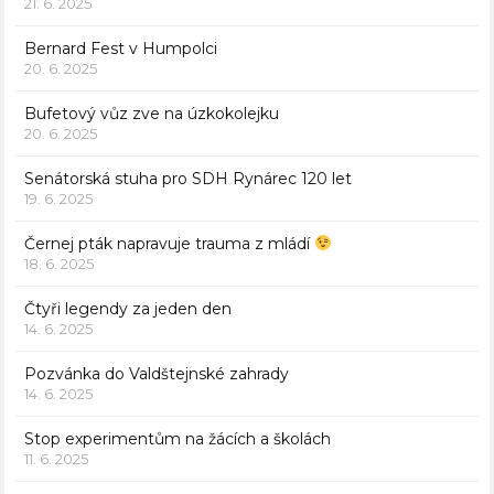
21. 6. 2025
Bernard Fest v Humpolci
20. 6. 2025
Bufetový vůz zve na úzkokolejku
20. 6. 2025
Senátorská stuha pro SDH Rynárec 120 let
19. 6. 2025
Černej pták napravuje trauma z mládí
18. 6. 2025
Čtyři legendy za jeden den
14. 6. 2025
Pozvánka do Valdštejnské zahrady
14. 6. 2025
Stop experimentům na žácích a školách
11. 6. 2025