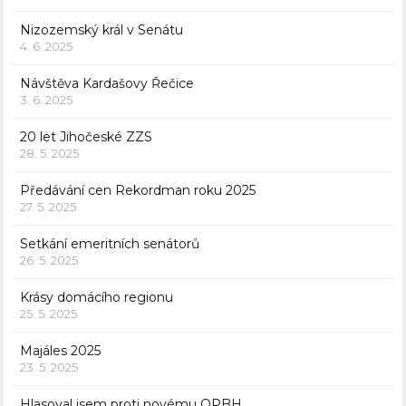
Nizozemský král v Senátu
4. 6. 2025
Návštěva Kardašovy Řečice
3. 6. 2025
20 let Jihočeské ZZS
28. 5. 2025
Předávání cen Rekordman roku 2025
27. 5. 2025
Setkání emeritních senátorů
26. 5. 2025
Krásy domácího regionu
25. 5. 2025
Majáles 2025
23. 5. 2025
Hlasoval jsem proti novému OPBH