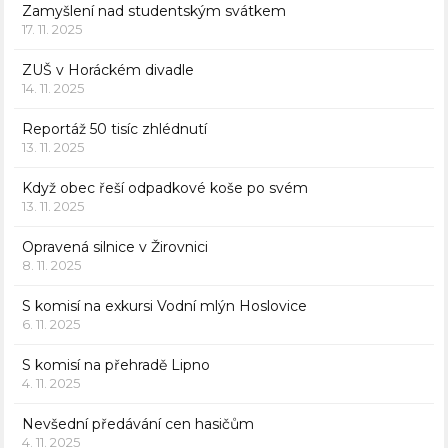
Zamyšlení nad studentským svátkem
17. 11. 2025
ZUŠ v Horáckém divadle
14. 11. 2025
Reportáž 50 tisíc zhlédnutí
13. 11. 2025
Když obec řeší odpadkové koše po svém
13. 11. 2025
Opravená silnice v Žirovnici
8. 11. 2025
S komisí na exkursi Vodní mlýn Hoslovice
6. 11. 2025
S komisí na přehradě Lipno
4. 11. 2025
Nevšední předávání cen hasičům
4. 11. 2025