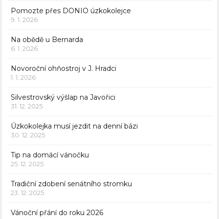
Pomozte přes DONIO úzkokolejce
9. 1. 2026
Na obědě u Bernarda
6. 1. 2026
Novoroční ohňostroj v J. Hradci
1. 1. 2026
Silvestrovský výšlap na Javořici
31. 12. 2025
Úzkokolejka musí jezdit na denní bázi
30. 12. 2025
Tip na domácí vánočku
25. 12. 2025
Tradiční zdobení senátního stromku
23. 12. 2025
Vánoční přání do roku 2026