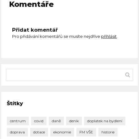
Komentáře
Přidat komentář
Pro přidávání komentářů se musíte nejdříve
přihlásit
.
Štítky
centrum
covid
daně
deník
doplatek na bydlení
doprava
dotace
ekonomie
FM VŠE
historie