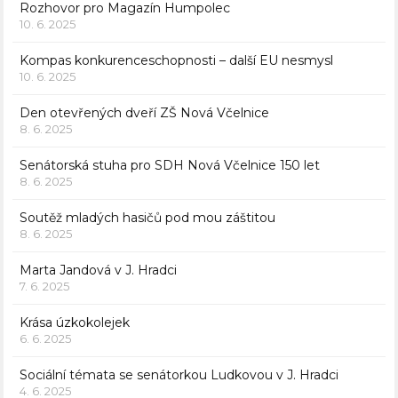
Rozhovor pro Magazín Humpolec
10. 6. 2025
Kompas konkurenceschopnosti – další EU nesmysl
10. 6. 2025
Den otevřených dveří ZŠ Nová Včelnice
8. 6. 2025
Senátorská stuha pro SDH Nová Včelnice 150 let
8. 6. 2025
Soutěž mladých hasičů pod mou záštitou
8. 6. 2025
Marta Jandová v J. Hradci
7. 6. 2025
Krása úzkokolejek
6. 6. 2025
Sociální témata se senátorkou Ludkovou v J. Hradci
4. 6. 2025