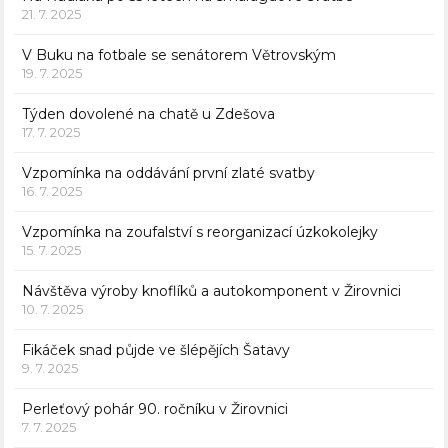
21. 7. 2025
V Buku na fotbale se senátorem Větrovským
19. 7. 2025
Týden dovolené na chatě u Zdešova
17. 7. 2025
Vzpomínka na oddávání první zlaté svatby
16. 7. 2025
Vzpomínka na zoufalství s reorganizací úzkokolejky
15. 7. 2025
Návštěva výroby knoflíků a autokomponent v Žirovnici
10. 7. 2025
Fikáček snad půjde ve šlépějích Šatavy
9. 7. 2025
Perleťový pohár 90. ročníku v Žirovnici
7. 7. 2025