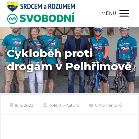
MENU
Cykloběh proti
drogám v Pelhřimově
18.6. 2023
Kolektiv Autorů
0 Komentářů