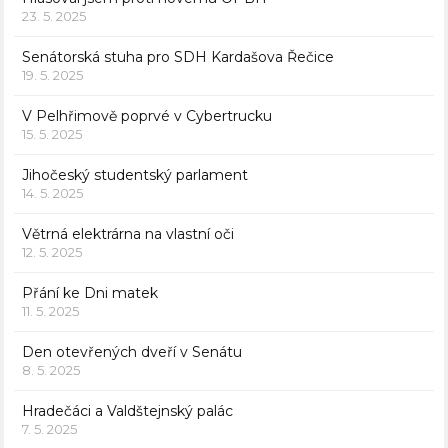
23. 5. 2025
Senátorská stuha pro SDH Kardašova Řečice
19. 5. 2025
V Pelhřimově poprvé v Cybertrucku
15. 5. 2025
Jihočeský studentský parlament
14. 5. 2025
Větrná elektrárna na vlastní oči
12. 5. 2025
Přání ke Dni matek
11. 5. 2025
Den otevřených dveří v Senátu
8. 5. 2025
Hradečáci a Valdštejnský palác
7. 5. 2025