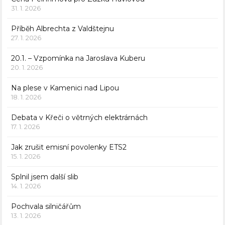
31. 1. 2026
Příběh Albrechta z Valdštejnu
27. 1. 2026
20.1. – Vzpomínka na Jaroslava Kuberu
20. 1. 2026
Na plese v Kamenici nad Lipou
18. 1. 2026
Debata v Křeči o větrných elektrárnách
17. 1. 2026
Jak zrušit emisní povolenky ETS2
15. 1. 2026
Splnil jsem další slib
14. 1. 2026
Pochvala silničářům
13. 1. 2026