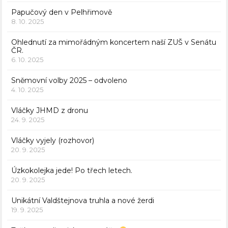
Papučový den v Pelhřimově
8. 10. 2025
Ohlednutí za mimořádným koncertem naší ZUŠ v Senátu
ČR.
6. 10. 2025
Sněmovní volby 2025 – odvoleno
4. 10. 2025
Vláčky JHMD z dronu
24. 9. 2025
Vláčky vyjely (rozhovor)
20. 9. 2025
Úzkokolejka jede! Po třech letech.
20. 9. 2025
Unikátní Valdštejnova truhla a nové žerdi
19. 9. 2025