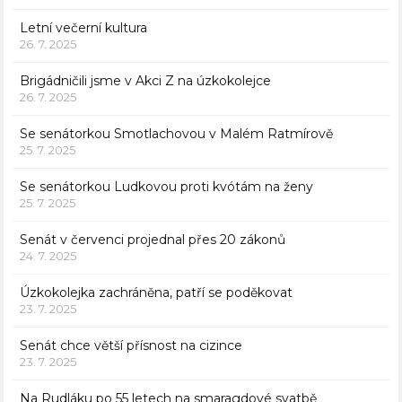
Letní večerní kultura
26. 7. 2025
Brigádničili jsme v Akci Z na úzkokolejce
26. 7. 2025
Se senátorkou Smotlachovou v Malém Ratmírově
25. 7. 2025
Se senátorkou Ludkovou proti kvótám na ženy
25. 7. 2025
Senát v červenci projednal přes 20 zákonů
24. 7. 2025
Úzkokolejka zachráněna, patří se poděkovat
23. 7. 2025
Senát chce větší přísnost na cizince
23. 7. 2025
Na Rudláku po 55 letech na smaragdové svatbě