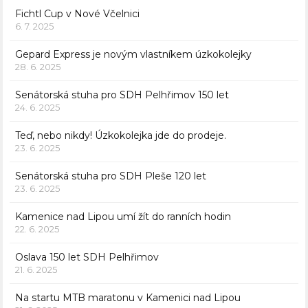
Fichtl Cup v Nové Včelnici
6. 7. 2025
Gepard Express je novým vlastníkem úzkokolejky
28. 6. 2025
Senátorská stuha pro SDH Pelhřimov 150 let
24. 6. 2025
Teď, nebo nikdy! Úzkokolejka jde do prodeje.
23. 6. 2025
Senátorská stuha pro SDH Pleše 120 let
23. 6. 2025
Kamenice nad Lipou umí žít do ranních hodin
22. 6. 2025
Oslava 150 let SDH Pelhřimov
21. 6. 2025
Na startu MTB maratonu v Kamenici nad Lipou