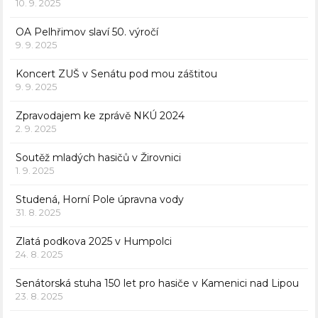
10. 9. 2025
OA Pelhřimov slaví 50. výročí
9. 9. 2025
Koncert ZUŠ v Senátu pod mou záštitou
9. 9. 2025
Zpravodajem ke zprávě NKÚ 2024
2. 9. 2025
Soutěž mladých hasičů v Žirovnici
1. 9. 2025
Studená, Horní Pole úpravna vody
31. 8. 2025
Zlatá podkova 2025 v Humpolci
24. 8. 2025
Senátorská stuha 150 let pro hasiče v Kamenici nad Lipou
23. 8. 2025