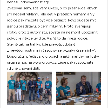
nenesu odpovědnost atp.“
Zvažoval jsem, zda Vám ukážu, o co přesně jde, abych
jim nedělal reklamu, ale děti v přátelích nemám a Vy
rodiče pak můžete být více ostražití, když budete mít
jasnou představu, o čem mluvím. Proto zveřejňuji
i fotky drog z automatu, abyste na ně mohli upozornit,
pokud je někde uvidíte. A šířit to dál mezi rodiče.
Stejně tak na trafiky, kde pravděpodobně
z nevědomosti mají i časopisy se „vzorky či semínky“.
Doporučuji přečíst si o drogách a jaký mají vliv na lidský
organismus na
www.drogy.cz
Lépe pak rozpoznáte
i divné chování dětí.