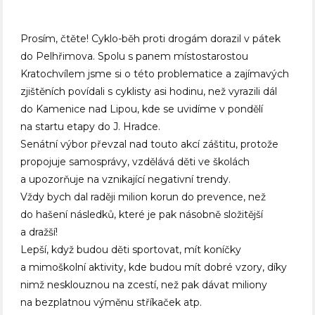
Prosím, čtěte! Cyklo-běh proti drogám dorazil v pátek
do Pelhřimova. Spolu s panem místostarostou
Kratochvílem jsme si o této problematice a zajímavých
zjištěních povídali s cyklisty asi hodinu, než vyrazili dál
do Kamenice nad Lipou, kde se uvidíme v pondělí
na startu etapy do J. Hradce.
Senátní výbor převzal nad touto akcí záštitu, protože
propojuje samosprávy, vzdělává děti ve školách
a upozorňuje na vznikající negativní trendy.
Vždy bych dal raději milion korun do prevence, než
do hašení následků, které je pak násobně složitější
a dražší!
Lepší, když budou děti sportovat, mít koníčky
a mimoškolní aktivity, kde budou mít dobré vzory, díky
nimž nesklouznou na zcestí, než pak dávat miliony
na bezplatnou výměnu stříkaček atp.