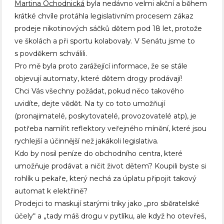
Martina Ochodnická
byla nedávno velmi akční a během
krátké chvíle protáhla legislativním procesem zákaz
prodeje nikotinových sáčků dětem pod 18 let, protože
ve školách a při sportu kolabovaly. V Senátu jsme to
s povděkem schválili.
Pro mě byla proto zarážející informace, že se stále
objevují automaty, které dětem drogy prodávají!
Chci Vás všechny požádat, pokud něco takového
uvidíte, dejte vědět. Na ty co toto umožňují
(pronajimatelé, poskytovatelé, provozovatelé atp), je
potřeba namířit reflektory veřejného mínění, které jsou
rychlejší a účinnější než jakákoli legislativa.
Kdo by nosil peníze do obchodního centra, které
umožňuje prodávat a ničit život dětem? Koupili byste si
rohlík u pekaře, který nechá za úplatu připojit takový
automat k elektřině?
Prodejci to maskují starými triky jako „pro sběratelské
účely“ a „tady máš drogu v pytlíku, ale když ho otevřeš,