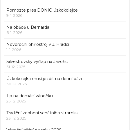
Pomozte přes DONIO úzkokolejce
9. 1. 2026
Na obědě u Bernarda
6. 1. 2026
Novoroční ohňostroj v J. Hradci
1. 1. 2026
Silvestrovský výšlap na Javořici
31. 12. 2025
Úzkokolejka musí jezdit na denní bázi
30. 12. 2025
Tip na domácí vánočku
25. 12. 2025
Tradiční zdobení senátního stromku
23. 12. 2025