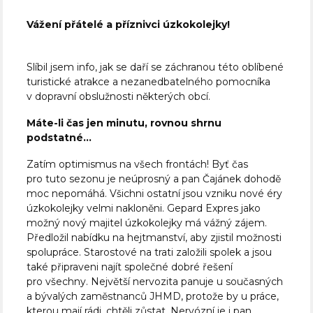
Vážení přátelé a příznivci úzkokolejky!
Slíbil jsem info, jak se daří se záchranou této oblíbené
turistické atrakce a nezanedbatelného pomocníka
v dopravní obslužnosti některých obcí.
Máte-li čas jen minutu, rovnou shrnu
podstatné…
Zatím optimismus na všech frontách! Byť čas
pro tuto sezonu je neúprosný a pan Čajánek dohodě
moc nepomáhá. Všichni ostatní jsou vzniku nové éry
úzkokolejky velmi nakloněni. Gepard Expres jako
možný nový majitel úzkokolejky má vážný zájem.
Předložil nabídku na hejtmanství, aby zjistil možnosti
spolupráce. Starostové na trati založili spolek a jsou
také připraveni najít společné dobré řešení
pro všechny. Největší nervozita panuje u současných
a bývalých zaměstnanců JHMD, protože by u práce,
kterou mají rádi, chtěli zůstat. Nervózní je i pan