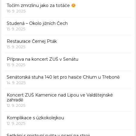
Točím zmrzlinu jako za totáče
16. 9. 2025
Studená – Okolo jižních Čech
15. 9. 2025
Restaurace Černej Pták
15. 9. 2025
Příprava na koncert ZUŠ v Senátu
15. 9. 2025
Senátorská stuha 140 let pro hasiče Chlum u Třeboně
14. 9. 2025
Koncert ZUŠ Kamenice nad Lipou ve Valdštejnské
zahradě
12. 9. 2025
Komplikace s úzkokolejkou
12. 9. 2025
Setkání s mistryní světa v psaní na stroji