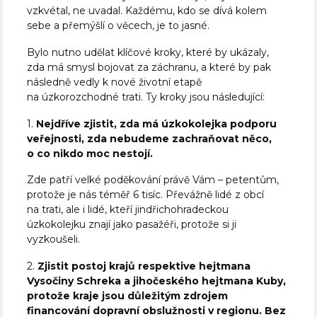
vzkvétal, ne uvadal. Každému, kdo se dívá kolem
sebe a přemýšlí o věcech, je to jasné.
Bylo nutno udělat klíčové kroky, které by ukázaly,
zda má smysl bojovat za záchranu, a které by pak
následně vedly k nové životní etapě
na úzkorozchodné trati. Ty kroky jsou následující:
1.
Nejdříve zjistit, zda má úzkokolejka podporu
veřejnosti, zda nebudeme zachraňovat něco,
o co nikdo moc nestojí.
Zde patří velké poděkování právě Vám – petentům,
protože je nás téměř 6 tisíc. Převážně lidé z obcí
na trati, ale i lidé, kteří jindřichohradeckou
úzkokolejku znají jako pasažéři, protože si ji
vyzkoušeli.
2.
Zjistit postoj krajů respektive hejtmana
Vysočiny Schreka a jihočeského hejtmana Kuby,
protože kraje jsou důležitým zdrojem
financování dopravní obslužnosti v regionu. Bez