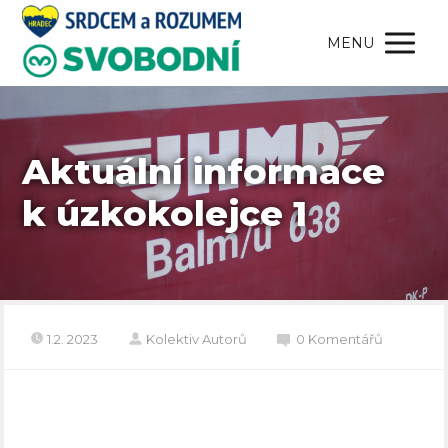
MENU
Aktuální informace
k úzkokolejce 1
1.2. 2023
Kolektiv Autorů
0 Komentářů