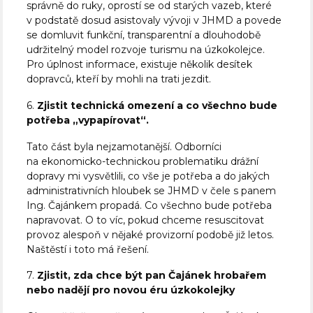
správně do ruky, oprostí se od starých vazeb, které
v podstatě dosud asistovaly vývoji v JHMD a povede
se domluvit funkční, transparentní a dlouhodobě
udržitelný model rozvoje turismu na úzkokolejce.
Pro úplnost informace, existuje několik desítek
dopravců, kteří by mohli na trati jezdit.
6.
Zjistit technická omezení a co všechno bude
potřeba „vypapírovat“.
Tato část byla nejzamotanější. Odborníci
na ekonomicko-technickou problematiku drážní
dopravy mi vysvětlili, co vše je potřeba a do jakých
administrativních hloubek se JHMD v čele s panem
Ing. Čajánkem propadá. Co všechno bude potřeba
napravovat. O to víc, pokud chceme resuscitovat
provoz alespoň v nějaké provizorní podobě již letos.
Naštěstí i toto má řešení.
7.
Zjistit, zda chce být pan Čajánek hrobařem
nebo nadějí pro novou éru úzkokolejky