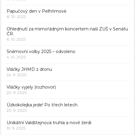
Papučový den v Pelhřimově
8. 10. 2025
Ohlednutí za mimořádným koncertem naší ZUŠ v Senátu
ČR.
6. 10. 2025
Sněmovní volby 2025 – odvoleno
4. 10. 2025
Vláčky JHMD z dronu
24. 9. 2025
Vláčky vyjely (rozhovor)
20. 9. 2025
Úzkokolejka jede! Po třech letech.
20. 9. 2025
Unikátní Valdštejnova truhla a nové žerdi
19. 9. 2025