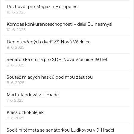
Rozhovor pro Magazín Humpolec
10. 6. 2025
Kompas konkurenceschopnosti – další EU nesmysl
10. 6. 2025
Den otevřených dveří ZŠ Nová Včelnice
8. 6. 2025
Senátorská stuha pro SDH Nová Včelnice 150 let
8. 6. 2025
Soutěž mladých hasičů pod mou záštitou
8. 6. 2025
Marta Jandová v J. Hradci
7. 6. 2025
Krása úzkokolejek
6. 6. 2025
Sociální témata se senátorkou Ludkovou v J. Hradci