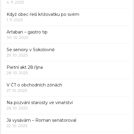
4. 11. 2025
Když obec řeší křižovatku po svém
1. 11. 2025
Artaban – gastro tip
30. 10. 2025
Se seniory v Sokolovně
29. 10. 2025
Pietní akt 28.října
28. 10. 2025
V ČT o obchodních zónách
27. 10. 2025
Na pozvání starosty ve vinařství
26. 10. 2025
Já vysávám – Roman senátoroval
22. 10. 2025