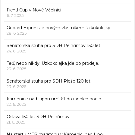
Fichtl Cup v Nové Včelnici
6. 7. 2025
Gepard Express je novým vlastníkem úzkokolejky
28. 6. 2025
Senátorská stuha pro SDH Pelhřimov 150 let
24. 6. 2025
Teď, nebo nikdy! Úzkokolejka jde do prodeje.
23. 6. 2025
Senátorská stuha pro SDH Pleše 120 let
23. 6. 2025
Kamenice nad Lipou umí žít do ranních hodin
22. 6. 2025
Oslava 150 let SDH Pelhřimov
21. 6. 2025
Na startu MTB maratonu v Kamenici nad Lipou