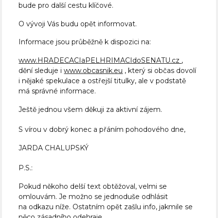
bude pro další cestu klíčové.
O vývoji Vás budu opět informovat.
Informace jsou průběžně k dispozici na:
www.HRADECACIaPELHRIMACIdoSENATU.cz
,
dění sleduje i
www.obcasnik.eu
, který si občas dovolí
i nějaké spekulace a ostřejší titulky, ale v podstatě
má správné informace.
Ještě jednou všem děkuji za aktivní zájem.
S vírou v dobrý konec a přáním pohodového dne,
JARDA CHALUPSKÝ
P.S.:
Pokud někoho delší text obtěžoval, velmi se
omlouvám. Je možno se jednoduše odhlásit
na odkazu níže. Ostatním opět zašlu info, jakmile se
něco zásadního odehraje.