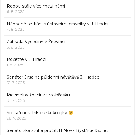
Roboti stále více mezi námi
6. 8. 2025
Náhodné setkání s ústavními právníky v J. Hradci
4. 8. 2025
Zahrada Vysočiny v Žirovnici
3. 8. 2025
Roxette v J. Hradci
1. 8. 2025
Senátor Jirsa na půldenní návštěvě J. Hradce
31. 7. 2025
Pravidelný špacír za rozbřesku
31. 7. 2025
Srdcaři nosí triko úzkokolejky
28. 7. 2025
Senátorská stuha pro SDH Nová Bystřice 150 let