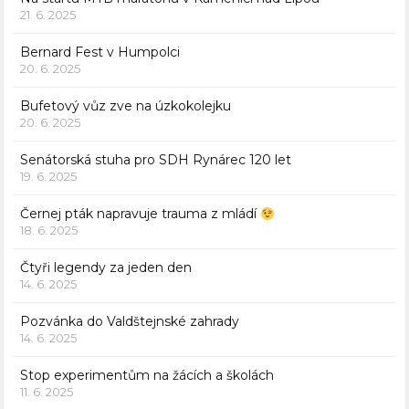
21. 6. 2025
Bernard Fest v Humpolci
20. 6. 2025
Bufetový vůz zve na úzkokolejku
20. 6. 2025
Senátorská stuha pro SDH Rynárec 120 let
19. 6. 2025
Černej pták napravuje trauma z mládí
18. 6. 2025
Čtyři legendy za jeden den
14. 6. 2025
Pozvánka do Valdštejnské zahrady
14. 6. 2025
Stop experimentům na žácích a školách
11. 6. 2025