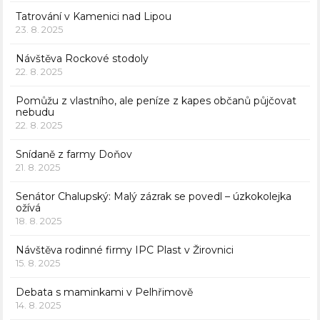
Tatrování v Kamenici nad Lipou
23. 8. 2025
Návštěva Rockové stodoly
22. 8. 2025
Pomůžu z vlastního, ale peníze z kapes občanů půjčovat
nebudu
22. 8. 2025
Snídaně z farmy Doňov
21. 8. 2025
Senátor Chalupský: Malý zázrak se povedl – úzkokolejka
ožívá
18. 8. 2025
Návštěva rodinné firmy IPC Plast v Žirovnici
15. 8. 2025
Debata s maminkami v Pelhřimově
14. 8. 2025