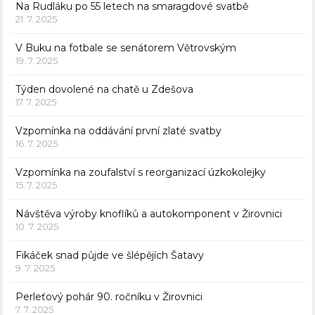
Na Rudláku po 55 letech na smaragdové svatbě
21. 7. 2025
V Buku na fotbale se senátorem Větrovským
19. 7. 2025
Týden dovolené na chatě u Zdešova
17. 7. 2025
Vzpomínka na oddávání první zlaté svatby
16. 7. 2025
Vzpomínka na zoufalství s reorganizací úzkokolejky
15. 7. 2025
Návštěva výroby knoflíků a autokomponent v Žirovnici
10. 7. 2025
Fikáček snad půjde ve šlépějích Šatavy
9. 7. 2025
Perleťový pohár 90. ročníku v Žirovnici
7. 7. 2025