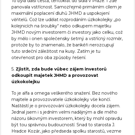
To byla další cesta, tentokrát do sídla v Praze. I zde
panovala vstřícnost. Samozřejmě primárním cílem je
maximální poplacení dluhů JHMD a uspokojení
věřitelů. Což lze udělat rozprodáním úzkokolejky „po
kolejnicích na šroubky“ nebo odkupem majetku
JHMD novým investorem či investory jako celku, což
by mělo i onen společensky šetrný a vstřícný rozměr,
protože by to znamenalo, že bankéři nerozcupují
tuto srdeční záležitost na kusy. Zatím je tu
otevřenost pro oba způsoby řešení.
5.
Zjistit, zda bude vůbec zájem investorů
odkoupit majetek JHMD a provozovat
úzkokolejku
To je alfa a omega veškerého snažení. Bez nového
majitele a provozovatele úzkokolejky vše končí.
Naštěstí je o provozování úzkokolejky docela zájem.
Jednal jsem i s jedním velmi nadějným a dle mého
názoru šikovným investorem, který by mohl opravdu
být tou správnou budoucností. Snad to starosta J.
Hradce Kozár, jako předseda spolku starostů, vezme