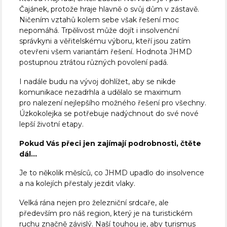
Čajánek, protože hraje hlavně o svůj dům v zástavě.
Ničením vztahů kolem sebe však řešení moc
nepomáhá. Trpělivost může dojít i insolvenční
správkyni a věřitelskému výboru, kteří jsou zatím
otevřeni všem variantám řešení. Hodnota JHMD
postupnou ztrátou různých povolení padá.
I nadále budu na vývoj dohlížet, aby se nikde
komunikace nezadrhla a udělalo se maximum
pro nalezení nejlepšího možného řešení pro všechny.
Úzkokolejka se potřebuje nadýchnout do své nové
lepší životní etapy.
Pokud Vás přeci jen zajímají podrobnosti, čtěte
dál…
Je to několik měsíců, co JHMD upadlo do insolvence
a na kolejích přestaly jezdit vlaky.
Velká rána nejen pro železniční srdcaře, ale
především pro náš region, který je na turistickém
ruchu značně závislý. Naší touhou je, aby turismus