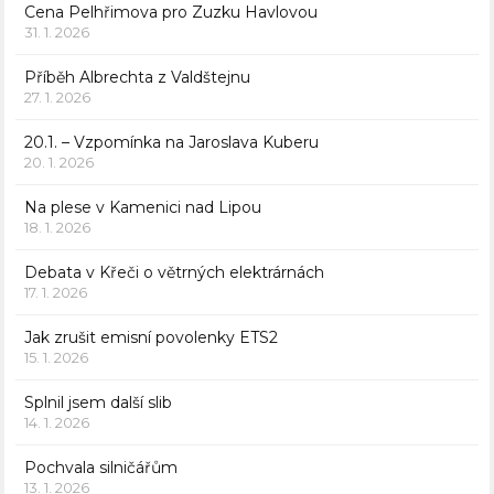
Cena Pelhřimova pro Zuzku Havlovou
31. 1. 2026
Příběh Albrechta z Valdštejnu
27. 1. 2026
20.1. – Vzpomínka na Jaroslava Kuberu
20. 1. 2026
Na plese v Kamenici nad Lipou
18. 1. 2026
Debata v Křeči o větrných elektrárnách
17. 1. 2026
Jak zrušit emisní povolenky ETS2
15. 1. 2026
Splnil jsem další slib
14. 1. 2026
Pochvala silničářům
13. 1. 2026