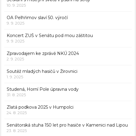
10. 9. 2025
OA Pelhřimov slaví 50. výročí
9. 9. 2025
Koncert ZUŠ v Senátu pod mou záštitou
9. 9. 2025
Zpravodajem ke zprávě NKÚ 2024
2. 9. 2025
Soutěž mladých hasičů v Žirovnici
1. 9. 2025
Studená, Horní Pole úpravna vody
31. 8. 2025
Zlatá podkova 2025 v Humpolci
24. 8. 2025
Senátorská stuha 150 let pro hasiče v Kamenici nad Lipou
23. 8. 2025