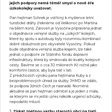
jejich podpory nemá téměř smysl o nové éře
úzkokolejky uvažovat.
Pan hejtman Schrek je vstřícný k myšlence letní
turistické dráhy (řekněme od Velikonoc po Martina
na bílém koni). Zároveň je Vysočina připravena jednat
o objednávce veřejné služby na „úzkých“ kolejích,
které by spolu s autobusy byly rozumnou kombinací
dobré obslužnosti pro obyvatele Vysočiny. Pokud
bude objednána veřejná služba krajem, lze také
jednat o podpoře ze Státního fondu dopravní
infrastruktury, která by směrovala do kvality kolejové
cesty. Bavíme se o cca 30 milionech Kč ročně jako
komfortní částce, aby byla trať v lati.
Z předchozích výroků pana hejtmana Kuby a z
bezproblémových úhrad za služby JHMD se zdálo,
že podpora Jižních Čech je nasnadě. Nicméně
aktuálně se pan hejtman odmlčel a je jeden z mála,
se kterými se mi ještě i přes několik urgencí schůzky,
nepodařilo mluvit.
3.
Získat zpětnou vazbu starostů obcí na trati.