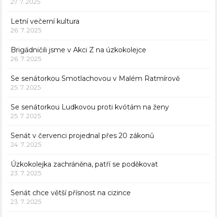
27. 7. 2025
Letní večerní kultura
26. 7. 2025
Brigádničili jsme v Akci Z na úzkokolejce
26. 7. 2025
Se senátorkou Smotlachovou v Malém Ratmírově
25. 7. 2025
Se senátorkou Ludkovou proti kvótám na ženy
25. 7. 2025
Senát v červenci projednal přes 20 zákonů
24. 7. 2025
Úzkokolejka zachráněna, patří se poděkovat
23. 7. 2025
Senát chce větší přísnost na cizince
23. 7. 2025