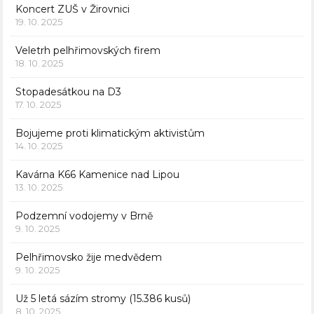
Koncert ZUŠ v Žirovnici
19. 10. 2025
Veletrh pelhřimovských firem
18. 10. 2025
Stopadesátkou na D3
17. 10. 2025
Bojujeme proti klimatickým aktivistům
14. 10. 2025
Kavárna K66 Kamenice nad Lipou
13. 10. 2025
Podzemní vodojemy v Brně
9. 10. 2025
Pelhřimovsko žije medvědem
9. 10. 2025
Už 5 letá sázím stromy (15.386 kusů)
8. 10. 2025