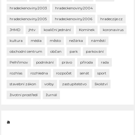
hradeckenoviny2003
hradeckenoviny2004
hradeckenoviny2005
hradeckenoviny2006
hradeczije.cz
JHMD
jhtv
koaliční jednání
Komínek
koronavirus
kultura
média
město
nežárka
náměstí
obchodní centrum
občan
park
parkování
Pelhřimov
podnikání
právo
příroda
rada
rozhlas
rozhledna
rozpočet
senát
sport
stavební zákon
volby
zastupitelstvo
školství
životní prostředí
žurnál
a