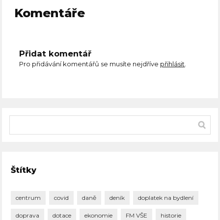
Komentáře
Přidat komentář
Pro přidávání komentářů se musíte nejdříve
přihlásit
.
Štítky
centrum
covid
daně
deník
doplatek na bydlení
doprava
dotace
ekonomie
FM VŠE
historie