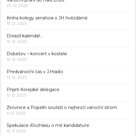
Vánoční přání do roku 2026
20. 12. 2025
Kniha kolegy senátora o JH hvězdárně
19. 12. 2025
Dorazil kalendář…
16. 12. 2025
Dobešov – koncert v kostele
14. 12. 2025
Předvánoční čas v J.Hradci
13. 12. 2025
Přijetí Korejské delegace
12. 12. 2025
Žirovnice a Popelín soutěží o nejhezčí vánoční strom
6. 12. 2025
Spekulace iRozhlasu o mé kandidatuře
19. 11. 2025