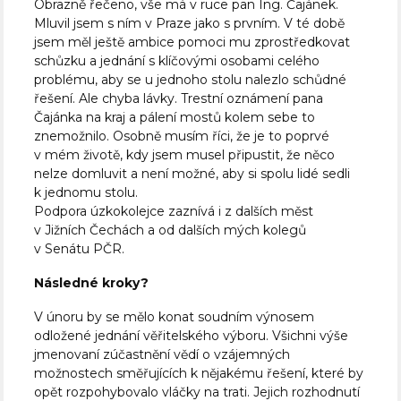
Obrazně řečeno, vše má v ruce pan Ing. Čajánek.
Mluvil jsem s ním v Praze jako s prvním. V té době
jsem měl ještě ambice pomoci mu zprostředkovat
schůzku a jednání s klíčovými osobami celého
problému, aby se u jednoho stolu nalezlo schůdné
řešení. Ale chyba lávky. Trestní oznámení pana
Čajánka na kraj a pálení mostů kolem sebe to
znemožnilo. Osobně musím říci, že je to poprvé
v mém životě, kdy jsem musel připustit, že něco
nelze domluvit a není možné, aby si spolu lidé sedli
k jednomu stolu.
Podpora úzkokolejce zaznívá i z dalších měst
v Jižních Čechách a od dalších mých kolegů
v Senátu PČR.
Následné kroky?
V únoru by se mělo konat soudním výnosem
odložené jednání věřitelského výboru. Všichni výše
jmenovaní zúčastnění vědí o vzájemných
možnostech směřujících k nějakému řešení, které by
opět rozpohybovalo vláčky na trati. Jejich rozhodnutí