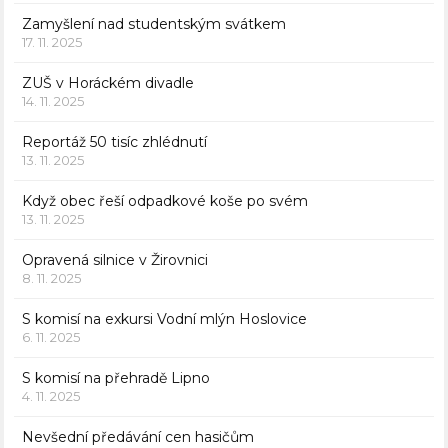
Zamyšlení nad studentským svátkem
17. 11. 2025
ZUŠ v Horáckém divadle
14. 11. 2025
Reportáž 50 tisíc zhlédnutí
13. 11. 2025
Když obec řeší odpadkové koše po svém
13. 11. 2025
Opravená silnice v Žirovnici
8. 11. 2025
S komisí na exkursi Vodní mlýn Hoslovice
6. 11. 2025
S komisí na přehradě Lipno
4. 11. 2025
Nevšední předávání cen hasičům