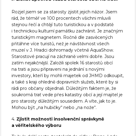
Rozjel jsem se za starosty zjistit jejich názor. Jsem
rád, že téměř ve 100 procentech všichni mluvili
stejnou řečí a chtějí tuto turistickou a v podstatě
i technickou kulturní památku zachránit. Je značným
turistickým magnetem. Ročně dle zasvěcených
přitáhne více turistů, než je návštěvnost všech
muzeí v J. Hradci dohromady včetně AquaShow.
Starostové pracují na záchraně velmi dobře. Jsou
zatím nejakčnější. Založili spolek 16 starostů obcí
na trati a jsou připraveni na jednání s novými
investory, kteří by mohli majetek od JHMD odkoupit,
a také s kraji ohledně dopravních služeb, které by si
rádi pro občany objednali. Důležitým faktem je, že
soukromá trať vede přes katastry obcí a její majitel je
pro starosty důležitým sousedem. A víte, jak to je.
Mohou být „na hubičky“ nebo „na nože“.
4.
Zjistit možnosti insolvenční správkyně
a věřitelského výboru