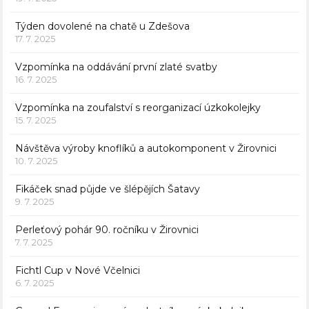
Týden dovolené na chatě u Zdešova
17. 7. 2025
Vzpomínka na oddávání první zlaté svatby
16. 7. 2025
Vzpomínka na zoufalství s reorganizací úzkokolejky
15. 7. 2025
Návštěva výroby knoflíků a autokomponent v Žirovnici
10. 7. 2025
Fikáček snad půjde ve šlépějích Šatavy
9. 7. 2025
Perleťový pohár 90. ročníku v Žirovnici
7. 7. 2025
Fichtl Cup v Nové Včelnici
6. 7. 2025