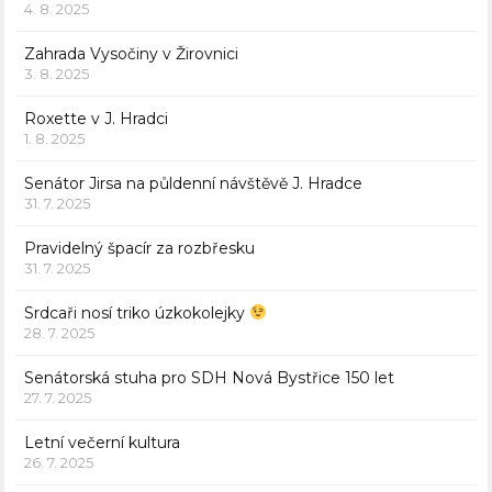
4. 8. 2025
Zahrada Vysočiny v Žirovnici
3. 8. 2025
Roxette v J. Hradci
1. 8. 2025
Senátor Jirsa na půldenní návštěvě J. Hradce
31. 7. 2025
Pravidelný špacír za rozbřesku
31. 7. 2025
Srdcaři nosí triko úzkokolejky
28. 7. 2025
Senátorská stuha pro SDH Nová Bystřice 150 let
27. 7. 2025
Letní večerní kultura
26. 7. 2025