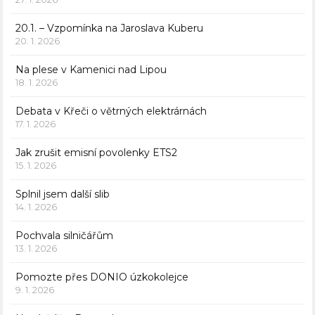
20.1. – Vzpomínka na Jaroslava Kuberu
20. 1. 2026
Na plese v Kamenici nad Lipou
18. 1. 2026
Debata v Křeči o větrných elektrárnách
17. 1. 2026
Jak zrušit emisní povolenky ETS2
15. 1. 2026
Splnil jsem další slib
14. 1. 2026
Pochvala silničářům
13. 1. 2026
Pomozte přes DONIO úzkokolejce
9. 1. 2026