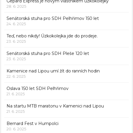
Gepard Express je novým vlastníkem úzkokolejky
28. 6. 2025
Senátorská stuha pro SDH Pelhřimov 150 let
24. 6. 2025
Teď, nebo nikdy! Úzkokolejka jde do prodeje.
23. 6. 2025
Senátorská stuha pro SDH Pleše 120 let
23. 6. 2025
Kamenice nad Lipou umí žít do ranních hodin
22. 6. 2025
Oslava 150 let SDH Pelhřimov
21. 6. 2025
Na startu MTB maratonu v Kamenici nad Lipou
21. 6. 2025
Bernard Fest v Humpolci
20. 6. 2025