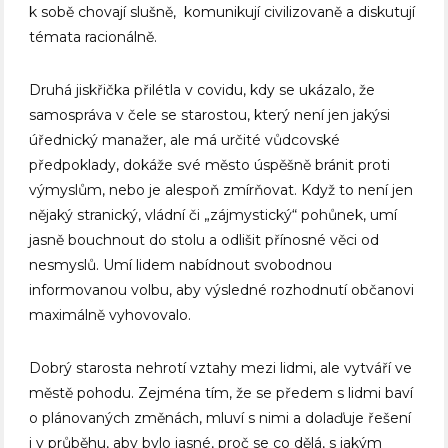
k sobě chovají slušně, komunikují civilizovaně a diskutují
témata racionálně.
Druhá jiskřička přilétla v covidu, kdy se ukázalo, že
samospráva v čele se starostou, který není jen jakýsi
úřednický manažer, ale má určité vůdcovské
předpoklady, dokáže své město úspěšně bránit proti
výmyslům, nebo je alespoň zmírňovat. Když to není jen
nějaký stranický, vládní či „zájmystický“ pohůnek, umí
jasně bouchnout do stolu a odlišit přínosné věci od
nesmyslů. Umí lidem nabídnout svobodnou
informovanou volbu, aby výsledné rozhodnutí občanovi
maximálně vyhovovalo.
Dobrý starosta nehrotí vztahy mezi lidmi, ale vytváří ve
městě pohodu. Zejména tím, že se předem s lidmi baví
o plánovaných změnách, mluví s nimi a dolaďuje řešení
i v průběhu, aby bylo jasné, proč se co dělá, s jakým