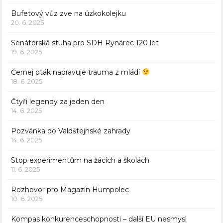
Bufetový vůz zve na úzkokolejku
20. 6. 2025
Senátorská stuha pro SDH Rynárec 120 let
19. 6. 2025
Černej pták napravuje trauma z mládí
18. 6. 2025
Čtyři legendy za jeden den
14. 6. 2025
Pozvánka do Valdštejnské zahrady
14. 6. 2025
Stop experimentům na žácích a školách
11. 6. 2025
Rozhovor pro Magazín Humpolec
10. 6. 2025
Kompas konkurenceschopnosti – další EU nesmysl