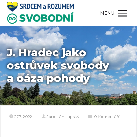
MENU
J. Hradec jako
ostrůvek svobody
a oáza pohody
27.7. 2022
Jarda Chalupský
0 Komentářů