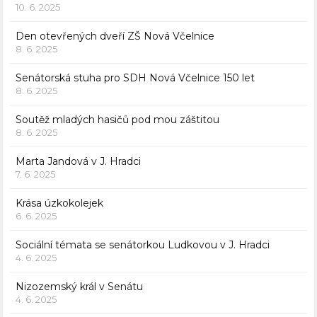
10. 6. 2025
Den otevřených dveří ZŠ Nová Včelnice
8. 6. 2025
Senátorská stuha pro SDH Nová Včelnice 150 let
8. 6. 2025
Soutěž mladých hasičů pod mou záštitou
8. 6. 2025
Marta Jandová v J. Hradci
7. 6. 2025
Krása úzkokolejek
6. 6. 2025
Sociální témata se senátorkou Ludkovou v J. Hradci
4. 6. 2025
Nizozemský král v Senátu
4. 6. 2025