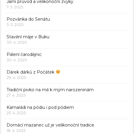
Jarní průvod a velikonoční zvyky
7. 5. 2025
Pozvánka do Senátu
5. 5. 2025
Stavění máje v Buku
30. 4. 2025
Pálení čarodějnic
30. 4. 2025
Dárek dárků z Počátek
29. 4. 2025
Tradiční pivko na mě k mým narozeninám
27. 4. 2025
Kamarádi na pódiu i pod pódiem
25. 4. 2025
Domácí mazanec už je velikonoční tradice
18. 4. 2025