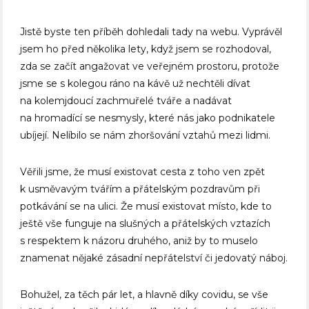
Jistě byste ten příběh dohledali tady na webu. Vyprávěl
jsem ho před několika lety, když jsem se rozhodoval,
zda se začít angažovat ve veřejném prostoru, protože
jsme se s kolegou ráno na kávě už nechtěli dívat
na kolemjdoucí zachmuřelé tváře a nadávat
na hromadící se nesmysly, které nás jako podnikatele
ubíjejí. Nelíbilo se nám zhoršování vztahů mezi lidmi.
Věřili jsme, že musí existovat cesta z toho ven zpět
k usměvavým tvářím a přátelským pozdravům při
potkávání se na ulici. Že musí existovat místo, kde to
ještě vše funguje na slušných a přátelských vztazích
s respektem k názoru druhého, aniž by to muselo
znamenat nějaké zásadní nepřátelství či jedovatý náboj.
Bohužel, za těch pár let, a hlavně díky covidu, se vše