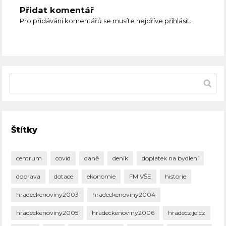
Přidat komentář
Pro přidávání komentářů se musíte nejdříve
přihlásit
.
Štítky
centrum
covid
daně
deník
doplatek na bydlení
doprava
dotace
ekonomie
FM VŠE
historie
hradeckenoviny2003
hradeckenoviny2004
hradeckenoviny2005
hradeckenoviny2006
hradeczije.cz