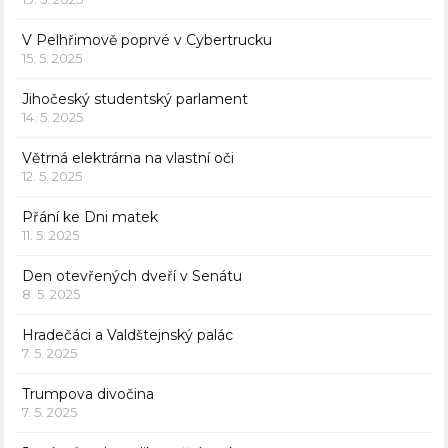
V Pelhřimově poprvé v Cybertrucku
15. 5. 2025
Jihočeský studentský parlament
14. 5. 2025
Větrná elektrárna na vlastní oči
12. 5. 2025
Přání ke Dni matek
11. 5. 2025
Den otevřených dveří v Senátu
8. 5. 2025
Hradečáci a Valdštejnský palác
7. 5. 2025
Trumpova divočina
7. 5. 2025