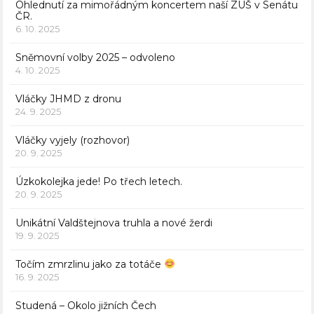
Ohlednutí za mimořádným koncertem naší ZUŠ v Senátu
ČR.
6. 10. 2025
Sněmovní volby 2025 – odvoleno
4. 10. 2025
Vláčky JHMD z dronu
24. 9. 2025
Vláčky vyjely (rozhovor)
20. 9. 2025
Úzkokolejka jede! Po třech letech.
20. 9. 2025
Unikátní Valdštejnova truhla a nové žerdi
19. 9. 2025
Točím zmrzlinu jako za totáče
16. 9. 2025
Studená – Okolo jižních Čech