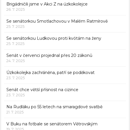
Brigádničili jsme v Akci Z na úzkokolejce
26. 7. 2025
Se senátorkou Smotlachovou v Malém Ratmírově
25. 7. 2025
Se senátorkou Ludkovou proti kvótám na ženy
25. 7. 2025
Senát v červenci projednal přes 20 zákonů
24. 7. 2025
Úzkokolejka zachráněna, patří se poděkovat
23. 7. 2025
Senát chce větší přísnost na cizince
23. 7. 2025
Na Rudláku po 55 letech na smaragdové svatbě
21. 7. 2025
V Buku na fotbale se senátorem Větrovským
19. 7. 2025