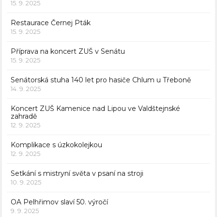
15. 9. 2025
Restaurace Černej Pták
15. 9. 2025
Příprava na koncert ZUŠ v Senátu
15. 9. 2025
Senátorská stuha 140 let pro hasiče Chlum u Třeboně
14. 9. 2025
Koncert ZUŠ Kamenice nad Lipou ve Valdštejnské
zahradě
12. 9. 2025
Komplikace s úzkokolejkou
12. 9. 2025
Setkání s mistryní světa v psaní na stroji
10. 9. 2025
OA Pelhřimov slaví 50. výročí
9. 9. 2025