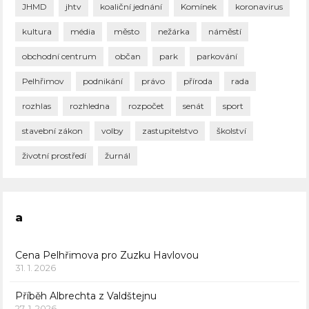
JHMD
jhtv
koaliční jednání
Komínek
koronavirus
kultura
média
město
nežárka
náměstí
obchodní centrum
občan
park
parkování
Pelhřimov
podnikání
právo
příroda
rada
rozhlas
rozhledna
rozpočet
senát
sport
stavební zákon
volby
zastupitelstvo
školství
životní prostředí
žurnál
a
Cena Pelhřimova pro Zuzku Havlovou
31. 1. 2026
Příběh Albrechta z Valdštejnu
27. 1. 2026