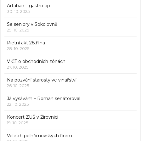
Artaban – gastro tip
30. 10. 2025
Se seniory v Sokolovně
29. 10. 2025
Pietní akt 28.října
28. 10. 2025
V ČT o obchodních zónách
27. 10. 2025
Na pozvání starosty ve vinařství
26. 10. 2025
Já vysávám – Roman senátoroval
22. 10. 2025
Koncert ZUŠ v Žirovnici
19. 10. 2025
Veletrh pelhřimovských firem