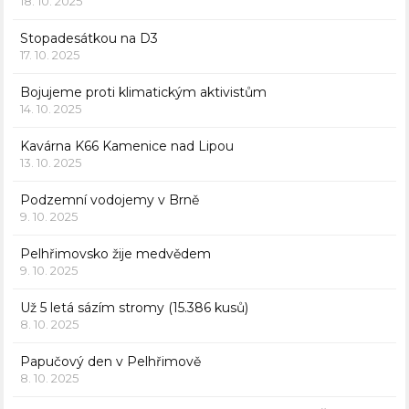
18. 10. 2025
Stopadesátkou na D3
17. 10. 2025
Bojujeme proti klimatickým aktivistům
14. 10. 2025
Kavárna K66 Kamenice nad Lipou
13. 10. 2025
Podzemní vodojemy v Brně
9. 10. 2025
Pelhřimovsko žije medvědem
9. 10. 2025
Už 5 letá sázím stromy (15.386 kusů)
8. 10. 2025
Papučový den v Pelhřimově
8. 10. 2025