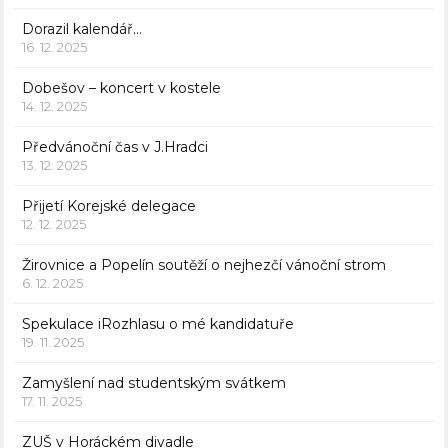
Dorazil kalendář…
16. 12. 2025
Dobešov – koncert v kostele
14. 12. 2025
Předvánoční čas v J.Hradci
13. 12. 2025
Přijetí Korejské delegace
12. 12. 2025
Žirovnice a Popelín soutěží o nejhezčí vánoční strom
6. 12. 2025
Spekulace iRozhlasu o mé kandidatuře
19. 11. 2025
Zamyšlení nad studentským svátkem
17. 11. 2025
ZUŠ v Horáckém divadle