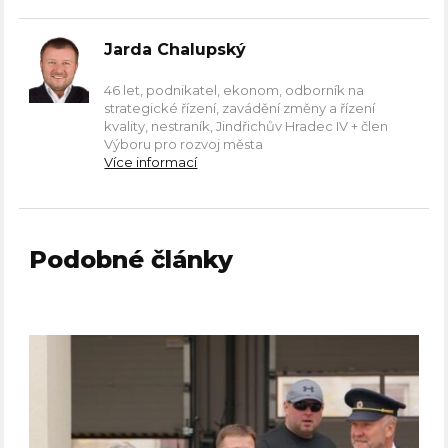
Jarda Chalupský
46 let, podnikatel, ekonom, odborník na
strategické řízení, zavádění změny a řízení
kvality, nestraník, Jindřichův Hradec IV + člen
Výboru pro rozvoj města
Více informací
Podobné články