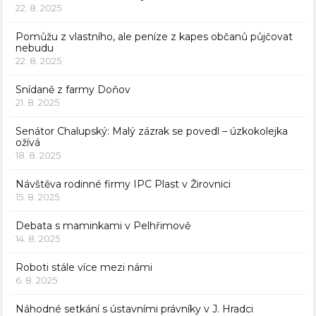
22. 8. 2025
Pomůžu z vlastního, ale peníze z kapes občanů půjčovat
nebudu
22. 8. 2025
Snídaně z farmy Doňov
21. 8. 2025
Senátor Chalupský: Malý zázrak se povedl – úzkokolejka
ožívá
18. 8. 2025
Návštěva rodinné firmy IPC Plast v Žirovnici
15. 8. 2025
Debata s maminkami v Pelhřimově
14. 8. 2025
Roboti stále více mezi námi
6. 8. 2025
Náhodné setkání s ústavními právníky v J. Hradci