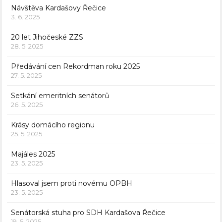
Návštěva Kardašovy Řečice
3. 6. 2025
20 let Jihočeské ZZS
28. 5. 2025
Předávání cen Rekordman roku 2025
27. 5. 2025
Setkání emeritních senátorů
26. 5. 2025
Krásy domácího regionu
25. 5. 2025
Majáles 2025
23. 5. 2025
Hlasoval jsem proti novému OPBH
23. 5. 2025
Senátorská stuha pro SDH Kardašova Řečice
19. 5. 2025