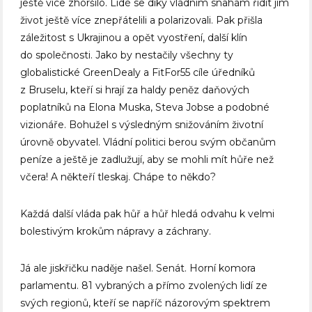
ještě více zhoršilo. Lidé se díky vládním snahám řídit jim
život ještě více znepřátelili a polarizovali. Pak přišla
záležitost s Ukrajinou a opět vyostření, další klín
do společnosti. Jako by nestačily všechny ty
globalistické GreenDealy a FitFor55 cíle úředníků
z Bruselu, kteří si hrají za haldy peněz daňových
poplatníků na Elona Muska, Steva Jobse a podobné
vizionáře. Bohužel s výsledným snižováním životní
úrovně obyvatel. Vládní politici berou svým občanům
peníze a ještě je zadlužují, aby se mohli mít hůře než
včera! A někteří tleskaj. Chápe to někdo?
Každá další vláda pak hůř a hůř hledá odvahu k velmi
bolestivým krokům nápravy a záchrany.
Já ale jiskřičku naděje našel. Senát. Horní komora
parlamentu. 81 vybraných a přímo zvolených lidí ze
svých regionů, kteří se napříč názorovým spektrem