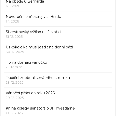
Na obědě u Bernarda
6. 1. 2026
Novoroční ohňostroj v J. Hradci
1. 1. 2026
Silvestrovský výšlap na Javořici
31. 12. 2025
Úzkokolejka musí jezdit na denní bázi
30. 12. 2025
Tip na domácí vánočku
25. 12. 2025
Tradiční zdobení senátního stromku
23. 12. 2025
Vánoční přání do roku 2026
20. 12. 2025
Kniha kolegy senátora o JH hvězdárně
19. 12. 2025