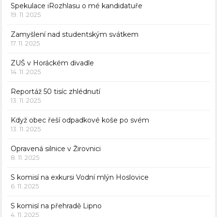
Spekulace iRozhlasu o mé kandidatuře
19. 11. 2025
Zamyšlení nad studentským svátkem
17. 11. 2025
ZUŠ v Horáckém divadle
14. 11. 2025
Reportáž 50 tisíc zhlédnutí
13. 11. 2025
Když obec řeší odpadkové koše po svém
13. 11. 2025
Opravená silnice v Žirovnici
8. 11. 2025
S komisí na exkursi Vodní mlýn Hoslovice
6. 11. 2025
S komisí na přehradě Lipno
4. 11. 2025