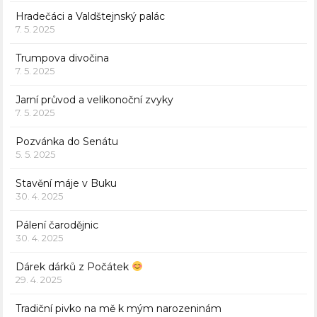
Hradečáci a Valdštejnský palác
7. 5. 2025
Trumpova divočina
7. 5. 2025
Jarní průvod a velikonoční zvyky
7. 5. 2025
Pozvánka do Senátu
5. 5. 2025
Stavění máje v Buku
30. 4. 2025
Pálení čarodějnic
30. 4. 2025
Dárek dárků z Počátek
29. 4. 2025
Tradiční pivko na mě k mým narozeninám