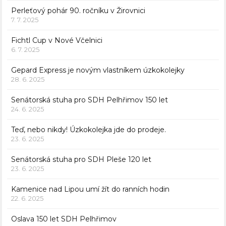
Perleťový pohár 90. ročníku v Žirovnici
7. 7. 2025
Fichtl Cup v Nové Včelnici
6. 7. 2025
Gepard Express je novým vlastníkem úzkokolejky
28. 6. 2025
Senátorská stuha pro SDH Pelhřimov 150 let
24. 6. 2025
Teď, nebo nikdy! Úzkokolejka jde do prodeje.
23. 6. 2025
Senátorská stuha pro SDH Pleše 120 let
23. 6. 2025
Kamenice nad Lipou umí žít do ranních hodin
22. 6. 2025
Oslava 150 let SDH Pelhřimov