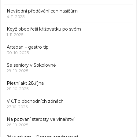
Nevšední předávání cen hasičům
4. 11. 2025
Když obec řeší křižovatku po svém
1. 11. 2025
Artaban – gastro tip
30. 10. 2025
Se seniory v Sokolovně
29. 10. 2025
Pietní akt 28.října
28. 10. 2025
V ČT o obchodních zónách
27. 10. 2025
Na pozvání starosty ve vinařství
26. 10. 2025