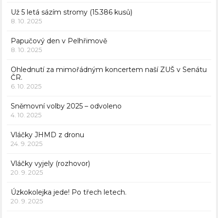
Už 5 letá sázím stromy (15.386 kusů)
8. 10. 2025
Papučový den v Pelhřimově
8. 10. 2025
Ohlednutí za mimořádným koncertem naší ZUŠ v Senátu
ČR.
6. 10. 2025
Sněmovní volby 2025 – odvoleno
4. 10. 2025
Vláčky JHMD z dronu
24. 9. 2025
Vláčky vyjely (rozhovor)
20. 9. 2025
Úzkokolejka jede! Po třech letech.
20. 9. 2025