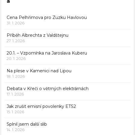
a
Cena Pelhřimova pro Zuzku Havlovou
31. 1. 2026
Příběh Albrechta z Valdštejnu
27. 1. 2026
20.1. – Vzpomínka na Jaroslava Kuberu
20. 1. 2026
Na plese v Kamenici nad Lipou
18. 1. 2026
Debata v Křeči o větrných elektrárnách
17. 1. 2026
Jak zrušit emisní povolenky ETS2
15. 1. 2026
Splnil jsem další slib
14. 1. 2026