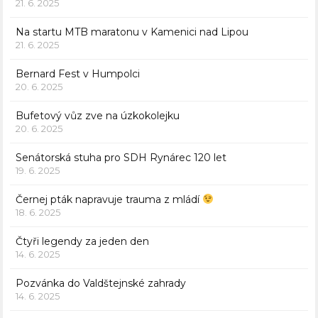
21. 6. 2025
Na startu MTB maratonu v Kamenici nad Lipou
21. 6. 2025
Bernard Fest v Humpolci
20. 6. 2025
Bufetový vůz zve na úzkokolejku
20. 6. 2025
Senátorská stuha pro SDH Rynárec 120 let
19. 6. 2025
Černej pták napravuje trauma z mládí
18. 6. 2025
Čtyři legendy za jeden den
14. 6. 2025
Pozvánka do Valdštejnské zahrady
14. 6. 2025