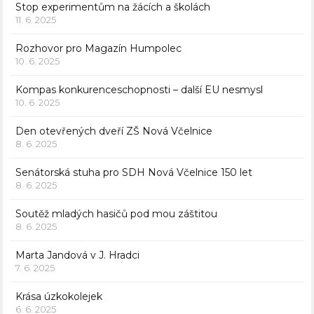
Stop experimentům na žácích a školách
11. 6. 2025
Rozhovor pro Magazín Humpolec
10. 6. 2025
Kompas konkurenceschopnosti – další EU nesmysl
10. 6. 2025
Den otevřených dveří ZŠ Nová Včelnice
8. 6. 2025
Senátorská stuha pro SDH Nová Včelnice 150 let
8. 6. 2025
Soutěž mladých hasičů pod mou záštitou
8. 6. 2025
Marta Jandová v J. Hradci
7. 6. 2025
Krása úzkokolejek
6. 6. 2025