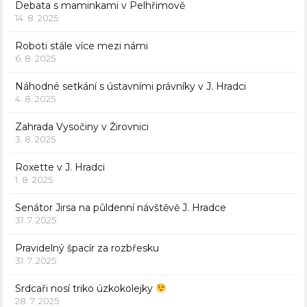
Debata s maminkami v Pelhřimově
14. 8. 2025
Roboti stále více mezi námi
6. 8. 2025
Náhodné setkání s ústavními právníky v J. Hradci
4. 8. 2025
Zahrada Vysočiny v Žirovnici
3. 8. 2025
Roxette v J. Hradci
1. 8. 2025
Senátor Jirsa na půldenní návštěvě J. Hradce
31. 7. 2025
Pravidelný špacír za rozbřesku
31. 7. 2025
Srdcaři nosí triko úzkokolejky
28. 7. 2025