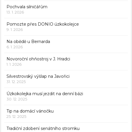
Pochvala silničářům
13. 1. 2026
Pomozte přes DONIO úzkokolejce
9. 1. 2026
Na obědě u Bernarda
6. 1. 2026
Novoroční ohňostroj v J. Hradci
1. 1. 2026
Silvestrovský výšlap na Javořici
31. 12. 2025
Úzkokolejka musí jezdit na denní bázi
30. 12. 2025
Tip na domácí vánočku
25. 12. 2025
Tradiční zdobení senátního stromku