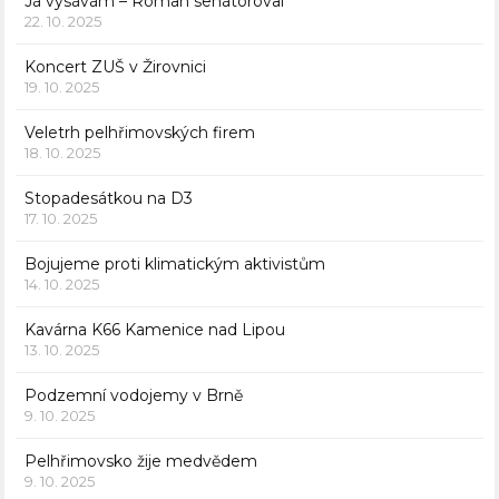
Já vysávám – Roman senátoroval
22. 10. 2025
Koncert ZUŠ v Žirovnici
19. 10. 2025
Veletrh pelhřimovských firem
18. 10. 2025
Stopadesátkou na D3
17. 10. 2025
Bojujeme proti klimatickým aktivistům
14. 10. 2025
Kavárna K66 Kamenice nad Lipou
13. 10. 2025
Podzemní vodojemy v Brně
9. 10. 2025
Pelhřimovsko žije medvědem
9. 10. 2025