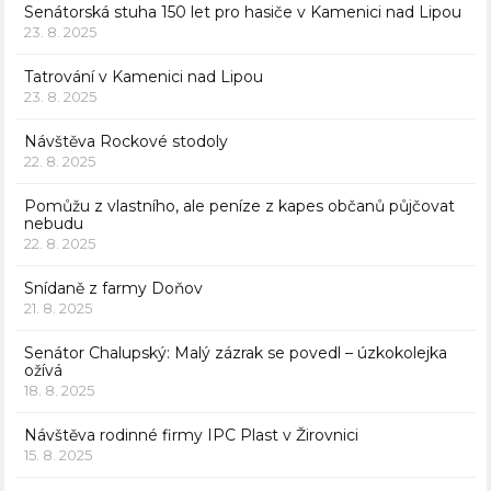
Senátorská stuha 150 let pro hasiče v Kamenici nad Lipou
23. 8. 2025
Tatrování v Kamenici nad Lipou
23. 8. 2025
Návštěva Rockové stodoly
22. 8. 2025
Pomůžu z vlastního, ale peníze z kapes občanů půjčovat
nebudu
22. 8. 2025
Snídaně z farmy Doňov
21. 8. 2025
Senátor Chalupský: Malý zázrak se povedl – úzkokolejka
ožívá
18. 8. 2025
Návštěva rodinné firmy IPC Plast v Žirovnici
15. 8. 2025