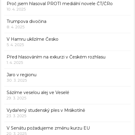
Proč jsem hlasoval PROTI mediální novele ČT/ČRo
10. 4. 2025
Trumpova divočina
8. 4. 2025
V Hamru uklízíme Česko
5. 4. 2025
Před hlasováním na exkurzi v Českém rozhlasu
1. 4. 2025
Jaro v regionu
30. 3. 2025
Sázíme veselou alej ve Veselé
29. 3. 2025
Vydařený studenský ples v Mrákotíně
23. 3. 2025
V Senátu požadujeme změnu kurzu EU
20. 3. 2025