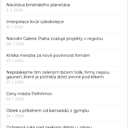
Návštěva brněnského planetária
3. 2. 2025
Interpelace kvůli úzkokolejce
31. 1. 2025
Národní Galerie Praha zvažuje projekty v regionu
28. 1. 2025
Kritika ministra za nové povinnosti firmám
27. 1. 2025
Nepráskejme tím zeleným bičem tolik, firmy nejsou
gauneři, které je potřeba držet pevně pod krkem
27. 1. 2025
Ceny města Pelhřimov
26. 1. 2025
Oblek s příběhem od kamarádů z gymplu
24. 1. 2025
Ochranná ruka nad českými dětmi u zápisu