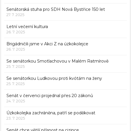
Senátorská stuha pro SDH Nová Bystřice 150 let
27. 7. 2025
Letní večerní kultura
26. 7. 2025
Brigádničili jsme v Akci Z na úzkokolejce
26. 7. 2025
Se senátorkou Smotlachovou v Malém Ratmírově
25. 7. 2025
Se senátorkou Ludkovou proti kvótám na ženy
25. 7. 2025
Senát v červenci projednal přes 20 zákonů
24. 7. 2025
Úzkokolejka zachráněna, patří se poděkovat
23. 7. 2025
Senát chce větší přísnost na cizince