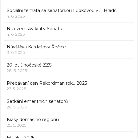
Sociální témata se senátorkou Ludkovou v J. Hradci
4. 6. 2025
Nizozemský král v Senátu
4. 6. 2025
Návštěva Kardašovy Řečice
3. 6. 2025
20 let Jihočeské ZZS
28. 5. 2025
Předávání cen Rekordman roku 2025
27. 5. 2025
Setkání emeritních senátorů
26. 5. 2025
Krásy domácího regionu
25. 5. 2025
Majáles 2025