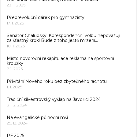
23. 1. 2025
Předrevoluční dárek pro gymnazisty
17. 1. 2025
Senátor Chalupský: Korespondenční volbu nepovažuji
za šťastný krok! Bude z toho ještě mrzení…
10. 1. 2025
Místo novoroční rekapitulace reklama na sportovní
kroužky
7. 1. 2025
Přivítání Nového roku bez zbytečného rachotu
1. 1. 2025
Tradiční silvestrovský výšlap na Javořici 2024
31. 12. 2024
Na evangelické půlnoční mši
25. 12. 2024
PF 2025