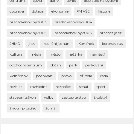
centrum
covid
daně
deník
doplatek na bydlení
doprava
dotace
ekonomie
FM VŠE
historie
hradeckenoviny2003
hradeckenoviny2004
hradeckenoviny2005
hradeckenoviny2006
hradeczije.cz
JHMD
jhtv
koaliční jednání
Komínek
koronavirus
kultura
média
město
nežárka
náměstí
obchodní centrum
občan
park
parkování
Pelhřimov
podnikání
právo
příroda
rada
rozhlas
rozhledna
rozpočet
senát
sport
stavební zákon
volby
zastupitelstvo
školství
životní prostředí
žurnál