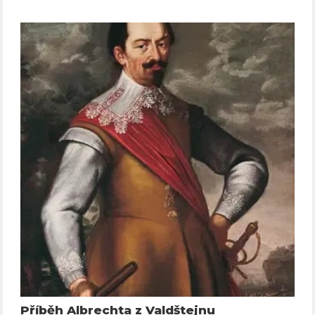
Příběh Albrechta z Valdštejnu