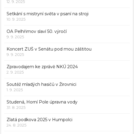
12. 9. 2025
Setkání s mistryní světa v psaní na stroji
10. 9. 2025
OA Pelhřimov slaví 50. výročí
9. 9. 2025
Koncert ZUŠ v Senátu pod mou záštitou
9. 9. 2025
Zpravodajem ke zprávě NKÚ 2024
2. 9. 2025
Soutěž mladých hasičů v Žirovnici
1. 9. 2025
Studená, Horní Pole úpravna vody
31. 8. 2025
Zlatá podkova 2025 v Humpolci
24. 8. 2025