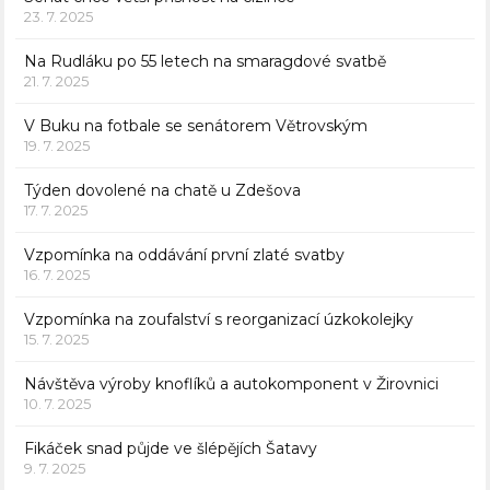
23. 7. 2025
Na Rudláku po 55 letech na smaragdové svatbě
21. 7. 2025
V Buku na fotbale se senátorem Větrovským
19. 7. 2025
Týden dovolené na chatě u Zdešova
17. 7. 2025
Vzpomínka na oddávání první zlaté svatby
16. 7. 2025
Vzpomínka na zoufalství s reorganizací úzkokolejky
15. 7. 2025
Návštěva výroby knoflíků a autokomponent v Žirovnici
10. 7. 2025
Fikáček snad půjde ve šlépějích Šatavy
9. 7. 2025