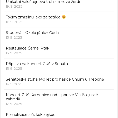
Unikátní Valdštejnova truhla a nové žerdi
19. 9. 2025
Točím zmrzlinu jako za totáče
16. 9. 2025
Studená – Okolo jižních Čech
15. 9. 2025
Restaurace Černej Pták
15. 9. 2025
Příprava na koncert ZUŠ v Senátu
15. 9. 2025
Senátorská stuha 140 let pro hasiče Chlum u Třeboně
14. 9. 2025
Koncert ZUŠ Kamenice nad Lipou ve Valdštejnské
zahradě
12. 9. 2025
Komplikace s úzkokolejkou