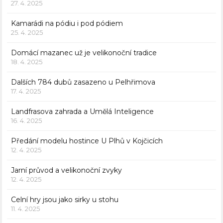
27. 4. 2025
Kamarádi na pódiu i pod pódiem
25. 4. 2025
Domácí mazanec už je velikonoční tradice
18. 4. 2025
Dalších 784 dubů zasazeno u Pelhřimova
17. 4. 2025
Landfrasova zahrada a Umělá Inteligence
16. 4. 2025
Předání modelu hostince U Plhů v Kojčicích
12. 4. 2025
Jarní průvod a velikonoční zvyky
12. 4. 2025
Celní hry jsou jako sirky u stohu
11. 4. 2025