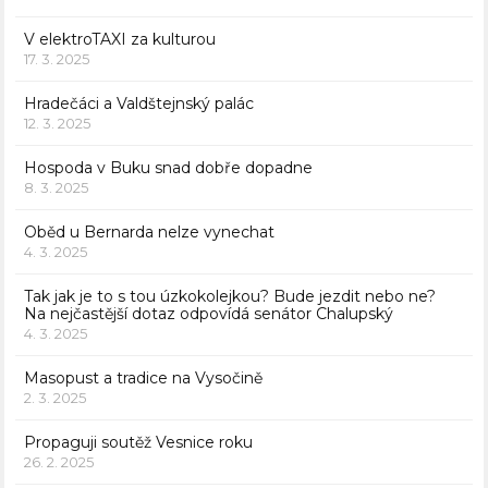
V elektroTAXI za kulturou
17. 3. 2025
Hradečáci a Valdštejnský palác
12. 3. 2025
Hospoda v Buku snad dobře dopadne
8. 3. 2025
Oběd u Bernarda nelze vynechat
4. 3. 2025
Tak jak je to s tou úzkokolejkou? Bude jezdit nebo ne?
Na nejčastější dotaz odpovídá senátor Chalupský
4. 3. 2025
Masopust a tradice na Vysočině
2. 3. 2025
Propaguji soutěž Vesnice roku
26. 2. 2025