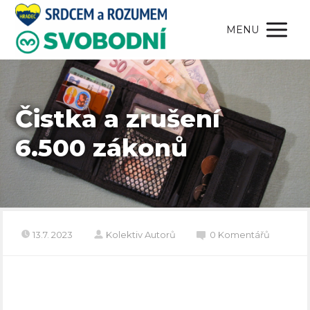
MENU
Čistka a zrušení
6.500 zákonů
13.7. 2023
Kolektiv Autorů
0 Komentářů