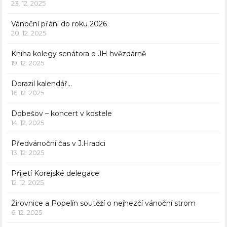
23. 12. 2025
Vánoční přání do roku 2026
20. 12. 2025
Kniha kolegy senátora o JH hvězdárně
19. 12. 2025
Dorazil kalendář…
16. 12. 2025
Dobešov – koncert v kostele
14. 12. 2025
Předvánoční čas v J.Hradci
13. 12. 2025
Přijetí Korejské delegace
12. 12. 2025
Žirovnice a Popelín soutěží o nejhezčí vánoční strom
6. 12. 2025