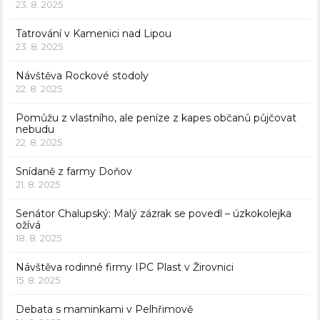
23. 8. 2025
Tatrování v Kamenici nad Lipou
23. 8. 2025
Návštěva Rockové stodoly
22. 8. 2025
Pomůžu z vlastního, ale peníze z kapes občanů půjčovat
nebudu
22. 8. 2025
Snídaně z farmy Doňov
21. 8. 2025
Senátor Chalupský: Malý zázrak se povedl – úzkokolejka
ožívá
18. 8. 2025
Návštěva rodinné firmy IPC Plast v Žirovnici
15. 8. 2025
Debata s maminkami v Pelhřimově