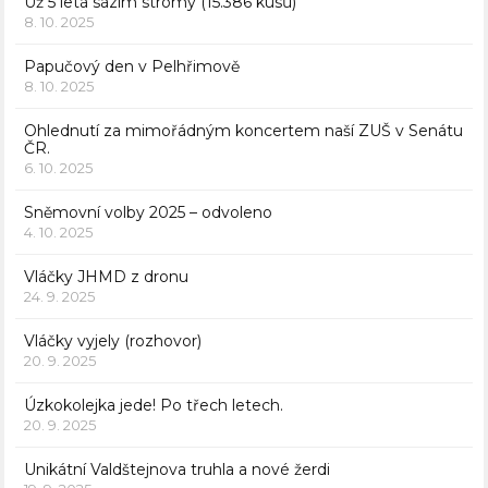
Už 5 letá sázím stromy (15.386 kusů)
8. 10. 2025
Papučový den v Pelhřimově
8. 10. 2025
Ohlednutí za mimořádným koncertem naší ZUŠ v Senátu
ČR.
6. 10. 2025
Sněmovní volby 2025 – odvoleno
4. 10. 2025
Vláčky JHMD z dronu
24. 9. 2025
Vláčky vyjely (rozhovor)
20. 9. 2025
Úzkokolejka jede! Po třech letech.
20. 9. 2025
Unikátní Valdštejnova truhla a nové žerdi