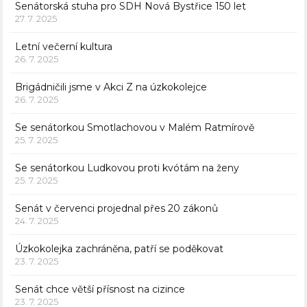
Senátorská stuha pro SDH Nová Bystřice 150 let
27. 7. 2025
Letní večerní kultura
26. 7. 2025
Brigádničili jsme v Akci Z na úzkokolejce
26. 7. 2025
Se senátorkou Smotlachovou v Malém Ratmírově
25. 7. 2025
Se senátorkou Ludkovou proti kvótám na ženy
25. 7. 2025
Senát v červenci projednal přes 20 zákonů
24. 7. 2025
Úzkokolejka zachráněna, patří se poděkovat
23. 7. 2025
Senát chce větší přísnost na cizince
23. 7. 2025