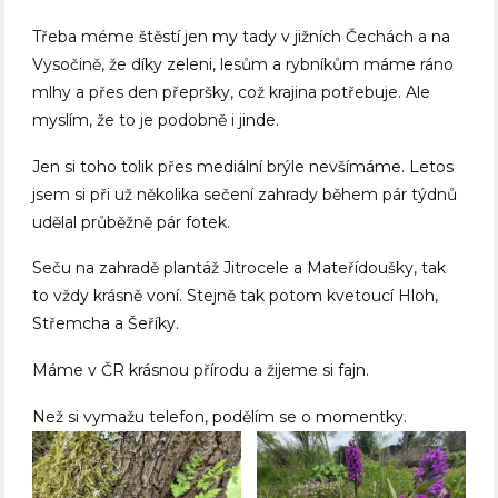
Třeba méme štěstí jen my tady v jižních Čechách a na
Vysočině, že díky zeleni, lesům a rybníkům máme ráno
mlhy a přes den přepršky, což krajina potřebuje. Ale
myslím, že to je podobně i jinde.
Jen si toho tolik přes mediální brýle nevšímáme. Letos
jsem si při už několika sečení zahrady během pár týdnů
udělal průběžně pár fotek.
Seču na zahradě plantáž Jitrocele a Mateřídoušky, tak
to vždy krásně voní. Stejně tak potom kvetoucí Hloh,
Střemcha a Šeříky.
Máme v ČR krásnou přírodu a žijeme si fajn.
Než si vymažu telefon, podělím se o momentky.