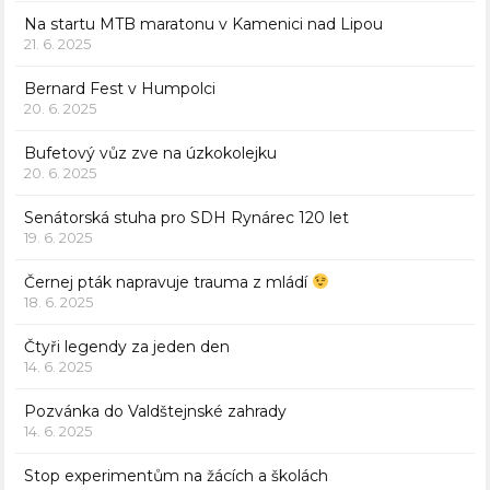
Na startu MTB maratonu v Kamenici nad Lipou
21. 6. 2025
Bernard Fest v Humpolci
20. 6. 2025
Bufetový vůz zve na úzkokolejku
20. 6. 2025
Senátorská stuha pro SDH Rynárec 120 let
19. 6. 2025
Černej pták napravuje trauma z mládí
18. 6. 2025
Čtyři legendy za jeden den
14. 6. 2025
Pozvánka do Valdštejnské zahrady
14. 6. 2025
Stop experimentům na žácích a školách