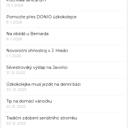
Pochvala silničářům
13. 1. 2026
Pomozte přes DONIO úzkokolejce
9. 1. 2026
Na obědě u Bernarda
6. 1. 2026
Novoroční ohňostroj v J. Hradci
1. 1. 2026
Silvestrovský výšlap na Javořici
31. 12. 2025
Úzkokolejka musí jezdit na denní bázi
30. 12. 2025
Tip na domácí vánočku
25. 12. 2025
Tradiční zdobení senátního stromku
23. 12. 2025