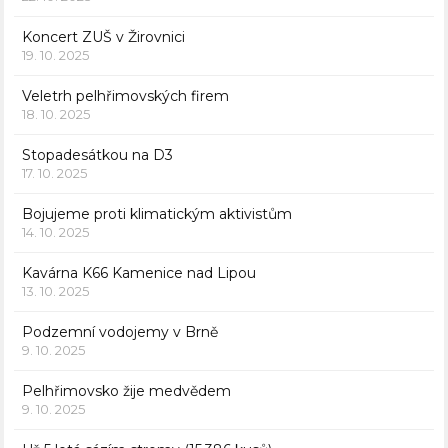
Koncert ZUŠ v Žirovnici
19. 10. 2025
Veletrh pelhřimovských firem
18. 10. 2025
Stopadesátkou na D3
17. 10. 2025
Bojujeme proti klimatickým aktivistům
14. 10. 2025
Kavárna K66 Kamenice nad Lipou
13. 10. 2025
Podzemní vodojemy v Brně
9. 10. 2025
Pelhřimovsko žije medvědem
9. 10. 2025