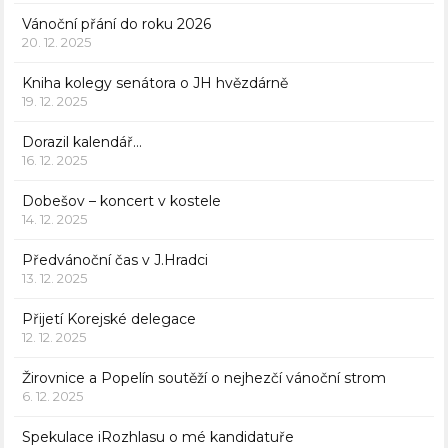
Vánoční přání do roku 2026
20. 12. 2025
Kniha kolegy senátora o JH hvězdárně
19. 12. 2025
Dorazil kalendář…
16. 12. 2025
Dobešov – koncert v kostele
14. 12. 2025
Předvánoční čas v J.Hradci
13. 12. 2025
Přijetí Korejské delegace
12. 12. 2025
Žirovnice a Popelín soutěží o nejhezčí vánoční strom
6. 12. 2025
Spekulace iRozhlasu o mé kandidatuře