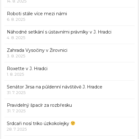
14. 8. 2025
Roboti stále více mezi námi
6. 8. 2025
Náhodné setkání s ústavními právníky v J. Hradci
4. 8. 2025
Zahrada Vysočiny v Žirovnici
3. 8. 2025
Roxette v J. Hradci
1. 8. 2025
Senátor Jirsa na půldenní návštěvě J. Hradce
31. 7. 2025
Pravidelný špacír za rozbřesku
31. 7. 2025
Srdcaři nosí triko úzkokolejky
28. 7. 2025