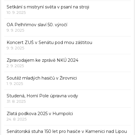
Setkání s mistryní světa v psaní na stroji
10. 9. 2025
OA Pelhřimov slaví 50. výročí
9. 9. 2025
Koncert ZUŠ v Senátu pod mou záštitou
9. 9. 2025
Zpravodajem ke zprávě NKÚ 2024
2. 9. 2025
Soutěž mladých hasičů v Žirovnici
1. 9. 2025
Studená, Horní Pole úpravna vody
31. 8. 2025
Zlatá podkova 2025 v Humpolci
24. 8. 2025
Senátorská stuha 150 let pro hasiče v Kamenici nad Lipou