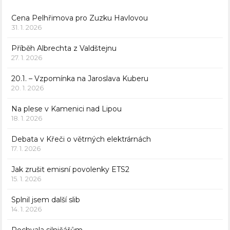
Cena Pelhřimova pro Zuzku Havlovou
31. 1. 2026
Příběh Albrechta z Valdštejnu
27. 1. 2026
20.1. – Vzpomínka na Jaroslava Kuberu
20. 1. 2026
Na plese v Kamenici nad Lipou
18. 1. 2026
Debata v Křeči o větrných elektrárnách
17. 1. 2026
Jak zrušit emisní povolenky ETS2
15. 1. 2026
Splnil jsem další slib
14. 1. 2026