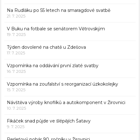
Na Rudláku po 55 letech na smaragdové svatbě
21. 7. 2025
V Buku na fotbale se senátorem Větrovským
19. 7. 2025
Týden dovolené na chatě u Zdešova
17. 7. 2025
Vzpomínka na oddávání první zlaté svatby
16. 7. 2025
Vzpomínka na zoufalství s reorganizací úzkokolejky
15. 7. 2025
Návštěva výroby knoflíků a autokomponent v Žirovnici
10. 7. 2025
Fikáček snad půjde ve šlépějích Šatavy
9. 7. 2025
Perleťový pohár 90. ročníku v Žirovnici