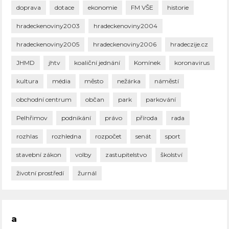
doprava
dotace
ekonomie
FM VŠE
historie
hradeckenoviny2003
hradeckenoviny2004
hradeckenoviny2005
hradeckenoviny2006
hradeczije.cz
JHMD
jhtv
koaliční jednání
Komínek
koronavirus
kultura
média
město
nežárka
náměstí
obchodní centrum
občan
park
parkování
Pelhřimov
podnikání
právo
příroda
rada
rozhlas
rozhledna
rozpočet
senát
sport
stavební zákon
volby
zastupitelstvo
školství
životní prostředí
žurnál
a