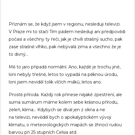
Přiznám se, že když jsem v regionu, nesleduji televizi.
V Praze mi to stačí Tím pádem nesleduji ani předpovědi
počasí a všechny ty řeči, jak je chvíli strašný sucho, pak
zase strašně vlhko, pak nebývalá zima a všechno že je
to divný…
Mě to jaro připadá normální. Ano, každé je trochu jiné,
loni nebyly třešně, letos to vypadá na pěknou úrodu,
loni jsem neviděl tolik vlčích máků, letos ano.
Prostě příroda. Každý rok přinese nějaké zpestření, ale
suma sumárum máme kolem sebe krásnou přírodu,
zeleň, klima… Kdybych se díval jen z okna a ne
na televizi, nevěděl bych o apokalyptickém vývoji
klimatu, o meteorologických mapách se žhnocí rudou
barvou při 25 stupních Celsia atd.