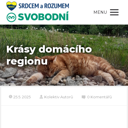
MENU
Krásy domácího
regionu
25.5. 2025
Kolektiv Autorů
0 Komentářů