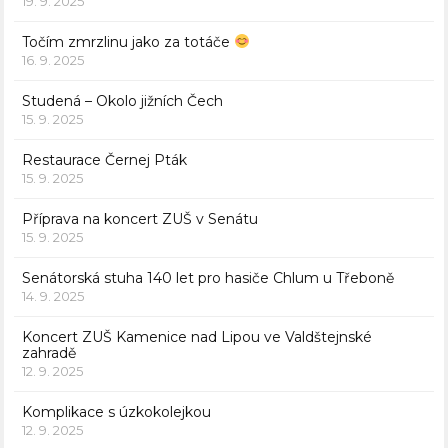
19. 9. 2025
Točím zmrzlinu jako za totáče
16. 9. 2025
Studená – Okolo jižních Čech
15. 9. 2025
Restaurace Černej Pták
15. 9. 2025
Příprava na koncert ZUŠ v Senátu
15. 9. 2025
Senátorská stuha 140 let pro hasiče Chlum u Třeboně
14. 9. 2025
Koncert ZUŠ Kamenice nad Lipou ve Valdštejnské
zahradě
12. 9. 2025
Komplikace s úzkokolejkou
12. 9. 2025