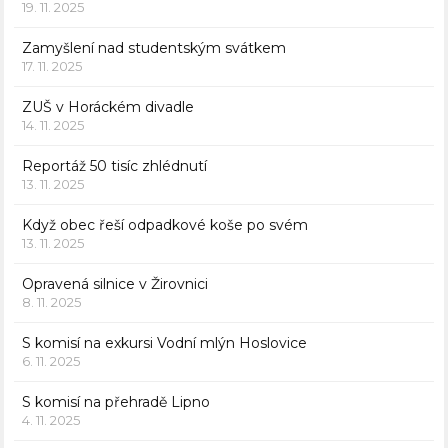
19. 11. 2025
Zamyšlení nad studentským svátkem
17. 11. 2025
ZUŠ v Horáckém divadle
14. 11. 2025
Reportáž 50 tisíc zhlédnutí
13. 11. 2025
Když obec řeší odpadkové koše po svém
13. 11. 2025
Opravená silnice v Žirovnici
8. 11. 2025
S komisí na exkursi Vodní mlýn Hoslovice
6. 11. 2025
S komisí na přehradě Lipno
4. 11. 2025