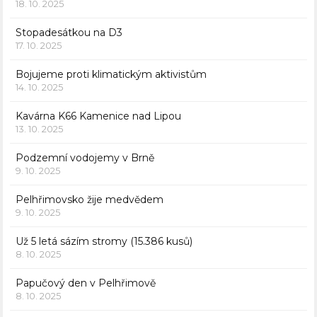
18. 10. 2025
Stopadesátkou na D3
17. 10. 2025
Bojujeme proti klimatickým aktivistům
14. 10. 2025
Kavárna K66 Kamenice nad Lipou
13. 10. 2025
Podzemní vodojemy v Brně
9. 10. 2025
Pelhřimovsko žije medvědem
9. 10. 2025
Už 5 letá sázím stromy (15.386 kusů)
8. 10. 2025
Papučový den v Pelhřimově
8. 10. 2025