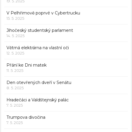
19. 5. 2025
V Pelhřimově poprvé v Cybertrucku
15. 5. 2025
Jihočeský studentský parlament
14. 5. 2025
Větrná elektrárna na vlastní oči
12. 5. 2025
Přání ke Dni matek
11. 5. 2025
Den otevřených dveří v Senátu
8. 5. 2025
Hradečáci a Valdštejnský palác
7. 5. 2025
Trumpova divočina
7. 5. 2025