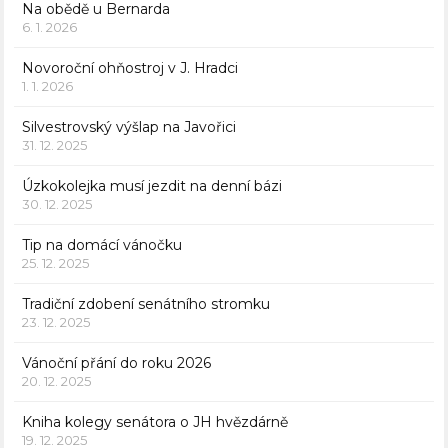
Na obědě u Bernarda
6. 1. 2026
Novoroční ohňostroj v J. Hradci
1. 1. 2026
Silvestrovský výšlap na Javořici
31. 12. 2025
Úzkokolejka musí jezdit na denní bázi
30. 12. 2025
Tip na domácí vánočku
25. 12. 2025
Tradiční zdobení senátního stromku
23. 12. 2025
Vánoční přání do roku 2026
20. 12. 2025
Kniha kolegy senátora o JH hvězdárně
19. 12. 2025