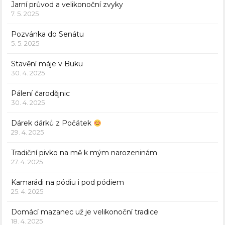
Jarní průvod a velikonoční zvyky
7. 5. 2025
Pozvánka do Senátu
5. 5. 2025
Stavění máje v Buku
30. 4. 2025
Pálení čarodějnic
30. 4. 2025
Dárek dárků z Počátek
29. 4. 2025
Tradiční pivko na mě k mým narozeninám
27. 4. 2025
Kamarádi na pódiu i pod pódiem
25. 4. 2025
Domácí mazanec už je velikonoční tradice
18. 4. 2025