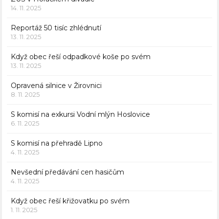
14. 11. 2025
Reportáž 50 tisíc zhlédnutí
13. 11. 2025
Když obec řeší odpadkové koše po svém
13. 11. 2025
Opravená silnice v Žirovnici
8. 11. 2025
S komisí na exkursi Vodní mlýn Hoslovice
6. 11. 2025
S komisí na přehradě Lipno
4. 11. 2025
Nevšední předávání cen hasičům
4. 11. 2025
Když obec řeší křižovatku po svém
1. 11. 2025