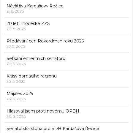
Návštěva Kardašovy Řečice
3. 6. 2025
20 let Jihočeské ZZS
28. 5. 2025
Předávání cen Rekordman roku 2025
27. 5. 2025
Setkání emeritních senátorů
26. 5. 2025
Krásy domácího regionu
25. 5. 2025
Majáles 2025
23. 5. 2025
Hlasoval jsem proti novému OPBH
23. 5. 2025
Senátorská stuha pro SDH Kardašova Řečice