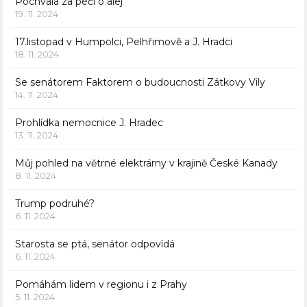
Pochvala za péči o alej
19. 11. 2024
17.listopad v Humpolci, Pelhřimově a J. Hradci
18. 11. 2024
Se senátorem Faktorem o budoucnosti Zátkovy Vily
14. 11. 2024
Prohlídka nemocnice J. Hradec
13. 11. 2024
Můj pohled na větrné elektrárny v krajině České Kanady
8. 11. 2024
Trump podruhé?
6. 11. 2024
Starosta se ptá, senátor odpovídá
6. 11. 2024
Pomáhám lidem v regionu i z Prahy
5. 11. 2024