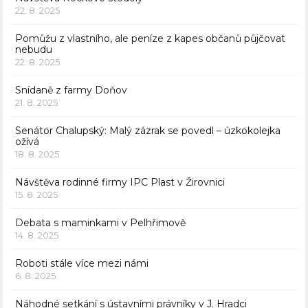
22. 8. 2025
Pomůžu z vlastního, ale peníze z kapes občanů půjčovat
nebudu
22. 8. 2025
Snídaně z farmy Doňov
21. 8. 2025
Senátor Chalupský: Malý zázrak se povedl – úzkokolejka
ožívá
18. 8. 2025
Návštěva rodinné firmy IPC Plast v Žirovnici
15. 8. 2025
Debata s maminkami v Pelhřimově
14. 8. 2025
Roboti stále více mezi námi
6. 8. 2025
Náhodné setkání s ústavními právníky v J. Hradci