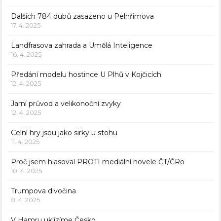
Dalších 784 dubů zasazeno u Pelhřimova
17. 4. 2025
Landfrasova zahrada a Umělá Inteligence
16. 4. 2025
Předání modelu hostince U Plhů v Kojčicích
12. 4. 2025
Jarní průvod a velikonoční zvyky
12. 4. 2025
Celní hry jsou jako sirky u stohu
11. 4. 2025
Proč jsem hlasoval PROTI mediální novele ČT/ČRo
10. 4. 2025
Trumpova divočina
8. 4. 2025
V Hamru uklízíme Česko