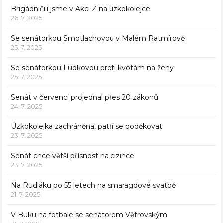
Brigádničili jsme v Akci Z na úzkokolejce
26. 7. 2025
Se senátorkou Smotlachovou v Malém Ratmírově
25. 7. 2025
Se senátorkou Ludkovou proti kvótám na ženy
25. 7. 2025
Senát v červenci projednal přes 20 zákonů
24. 7. 2025
Úzkokolejka zachráněna, patří se poděkovat
23. 7. 2025
Senát chce větší přísnost na cizince
23. 7. 2025
Na Rudláku po 55 letech na smaragdové svatbě
21. 7. 2025
V Buku na fotbale se senátorem Větrovským