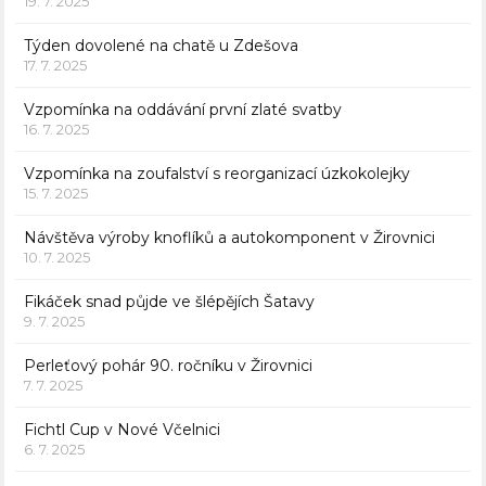
19. 7. 2025
Týden dovolené na chatě u Zdešova
17. 7. 2025
Vzpomínka na oddávání první zlaté svatby
16. 7. 2025
Vzpomínka na zoufalství s reorganizací úzkokolejky
15. 7. 2025
Návštěva výroby knoflíků a autokomponent v Žirovnici
10. 7. 2025
Fikáček snad půjde ve šlépějích Šatavy
9. 7. 2025
Perleťový pohár 90. ročníku v Žirovnici
7. 7. 2025
Fichtl Cup v Nové Včelnici
6. 7. 2025