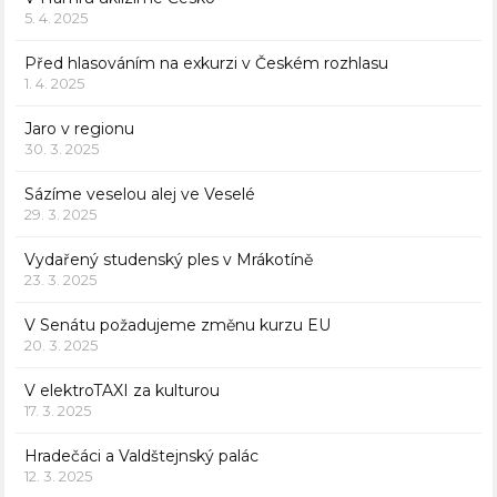
5. 4. 2025
Před hlasováním na exkurzi v Českém rozhlasu
1. 4. 2025
Jaro v regionu
30. 3. 2025
Sázíme veselou alej ve Veselé
29. 3. 2025
Vydařený studenský ples v Mrákotíně
23. 3. 2025
V Senátu požadujeme změnu kurzu EU
20. 3. 2025
V elektroTAXI za kulturou
17. 3. 2025
Hradečáci a Valdštejnský palác
12. 3. 2025