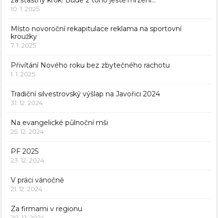
za šťastný krok! Bude z toho ještě mrzení…
10. 1. 2025
Místo novoroční rekapitulace reklama na sportovní
kroužky
7. 1. 2025
Přivítání Nového roku bez zbytečného rachotu
1. 1. 2025
Tradiční silvestrovský výšlap na Javořici 2024
31. 12. 2024
Na evangelické půlnoční mši
25. 12. 2024
PF 2025
23. 12. 2024
V práci vánočně
21. 12. 2024
Za firmami v regionu
20. 12. 2024