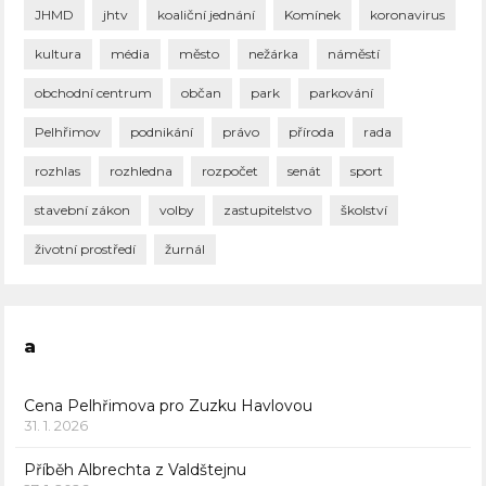
JHMD
jhtv
koaliční jednání
Komínek
koronavirus
kultura
média
město
nežárka
náměstí
obchodní centrum
občan
park
parkování
Pelhřimov
podnikání
právo
příroda
rada
rozhlas
rozhledna
rozpočet
senát
sport
stavební zákon
volby
zastupitelstvo
školství
životní prostředí
žurnál
a
Cena Pelhřimova pro Zuzku Havlovou
31. 1. 2026
Příběh Albrechta z Valdštejnu