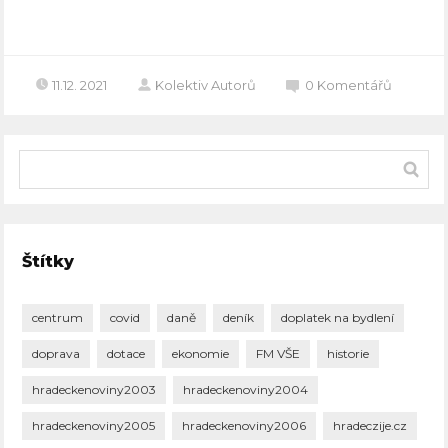
Celý článek
11.12. 2021
Kolektiv Autorů
0
Komentářů
Štítky
centrum
covid
daně
deník
doplatek na bydlení
doprava
dotace
ekonomie
FM VŠE
historie
hradeckenoviny2003
hradeckenoviny2004
hradeckenoviny2005
hradeckenoviny2006
hradeczije.cz