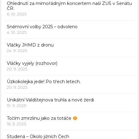
Ohlednutí za mimořádným koncertem naší ZUŠ v Senátu
ČR.
6. 10. 2025
Sněmovní volby 2025 – odvoleno
4. 10. 2025
Vláčky JHMD z dronu
24. 9. 2025
Vláčky vyjely (rozhovor)
20. 9. 2025
Úzkokolejka jede! Po třech letech.
20. 9. 2025
Unikátní Valdštejnova truhla a nové žerdi
19. 9. 2025
Točím zmrzlinu jako za totáče
16. 9. 2025
Studená – Okolo jižních Čech