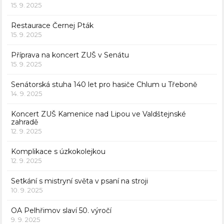
15. 9. 2025
Restaurace Černej Pták
15. 9. 2025
Příprava na koncert ZUŠ v Senátu
15. 9. 2025
Senátorská stuha 140 let pro hasiče Chlum u Třeboně
14. 9. 2025
Koncert ZUŠ Kamenice nad Lipou ve Valdštejnské
zahradě
12. 9. 2025
Komplikace s úzkokolejkou
12. 9. 2025
Setkání s mistryní světa v psaní na stroji
10. 9. 2025
OA Pelhřimov slaví 50. výročí
9. 9. 2025