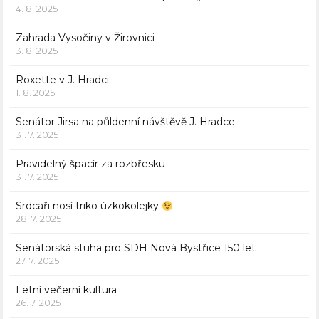
4. 8. 2025
Zahrada Vysočiny v Žirovnici
3. 8. 2025
Roxette v J. Hradci
1. 8. 2025
Senátor Jirsa na půldenní návštěvě J. Hradce
31. 7. 2025
Pravidelný špacír za rozbřesku
31. 7. 2025
Srdcaři nosí triko úzkokolejky
28. 7. 2025
Senátorská stuha pro SDH Nová Bystřice 150 let
27. 7. 2025
Letní večerní kultura
26. 7. 2025