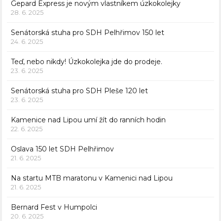
Gepard Express je novým vlastníkem úzkokolejky
28. 6. 2025
Senátorská stuha pro SDH Pelhřimov 150 let
24. 6. 2025
Teď, nebo nikdy! Úzkokolejka jde do prodeje.
23. 6. 2025
Senátorská stuha pro SDH Pleše 120 let
23. 6. 2025
Kamenice nad Lipou umí žít do ranních hodin
22. 6. 2025
Oslava 150 let SDH Pelhřimov
21. 6. 2025
Na startu MTB maratonu v Kamenici nad Lipou
21. 6. 2025
Bernard Fest v Humpolci
20. 6. 2025