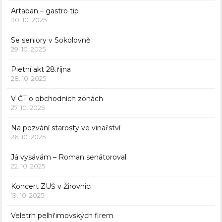
Artaban – gastro tip
30. 10. 2025
Se seniory v Sokolovně
29. 10. 2025
Pietní akt 28.října
28. 10. 2025
V ČT o obchodních zónách
27. 10. 2025
Na pozvání starosty ve vinařství
26. 10. 2025
Já vysávám – Roman senátoroval
22. 10. 2025
Koncert ZUŠ v Žirovnici
19. 10. 2025
Veletrh pelhřimovských firem