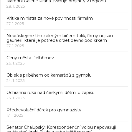
Národní Galerie Praha zvažuje projekty v regionu
28. 1. 2025
Kritika ministra za nové povinnosti firmám
27. 1. 2025
Nepráskejme tím zeleným bičem tolik, firmy nejsou
gauneři, které je potřeba držet pevně pod krkem
27. 1. 2025
Ceny města Pelhřimov
26. 1. 2025
Oblek s příběhem od kamarádů z gymplu
24. 1. 2025
Ochranná ruka nad českými dětmi u zápisu
23. 1. 2025
Předrevoluční dárek pro gymnazisty
17. 1. 2025
Senátor Chalupský: Korespondenční volbu nepovažuji