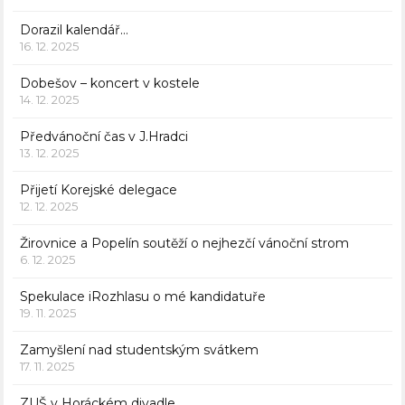
Dorazil kalendář…
16. 12. 2025
Dobešov – koncert v kostele
14. 12. 2025
Předvánoční čas v J.Hradci
13. 12. 2025
Přijetí Korejské delegace
12. 12. 2025
Žirovnice a Popelín soutěží o nejhezčí vánoční strom
6. 12. 2025
Spekulace iRozhlasu o mé kandidatuře
19. 11. 2025
Zamyšlení nad studentským svátkem
17. 11. 2025
ZUŠ v Horáckém divadle