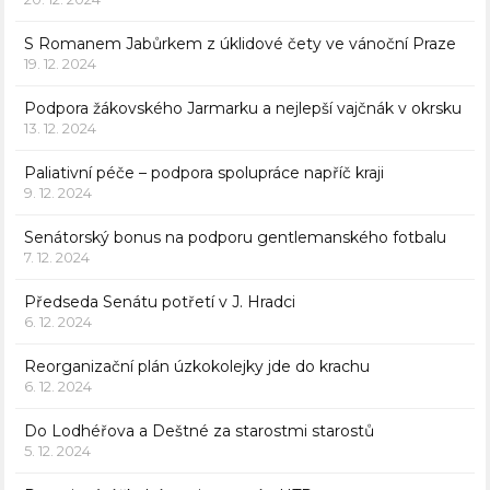
S Romanem Jabůrkem z úklidové čety ve vánoční Praze
19. 12. 2024
Podpora žákovského Jarmarku a nejlepší vajčnák v okrsku
13. 12. 2024
Paliativní péče – podpora spolupráce napříč kraji
9. 12. 2024
Senátorský bonus na podporu gentlemanského fotbalu
7. 12. 2024
Předseda Senátu potřetí v J. Hradci
6. 12. 2024
Reorganizační plán úzkokolejky jde do krachu
6. 12. 2024
Do Lodhéřova a Deštné za starostmi starostů
5. 12. 2024