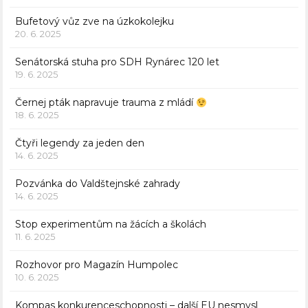
Bufetový vůz zve na úzkokolejku
20. 6. 2025
Senátorská stuha pro SDH Rynárec 120 let
19. 6. 2025
Černej pták napravuje trauma z mládí
18. 6. 2025
Čtyři legendy za jeden den
14. 6. 2025
Pozvánka do Valdštejnské zahrady
14. 6. 2025
Stop experimentům na žácích a školách
11. 6. 2025
Rozhovor pro Magazín Humpolec
10. 6. 2025
Kompas konkurenceschopnosti – další EU nesmysl