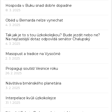
Hospoda v Buku snad dobře dopadne
8. 3. 2025
Oběd u Bernarda nelze vynechat
4. 3. 2025
Tak jak je to s tou úzkokolejkou? Bude jezdit nebo ne?
Na nejčastější dotaz odpovídá senátor Chalupský
4. 3. 2025
Masopust a tradice na Vysočině
2. 3. 2025
Propaguji soutěž Vesnice roku
26. 2. 2025
Návštěva brněnského planetária
3. 2. 2025
Interpelace kvůli úzkokolejce
31. 1. 2025