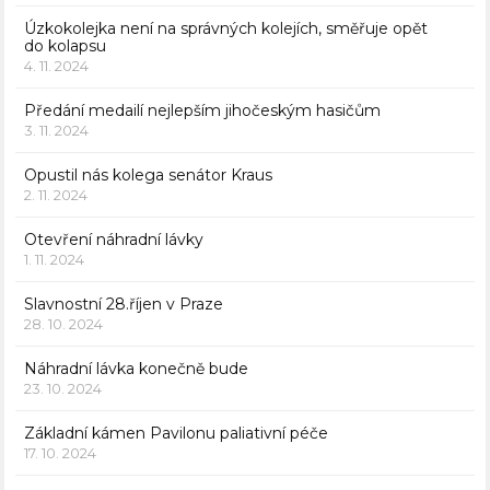
Úzkokolejka není na správných kolejích, směřuje opět
do kolapsu
4. 11. 2024
Předání medailí nejlepším jihočeským hasičům
3. 11. 2024
Opustil nás kolega senátor Kraus
2. 11. 2024
Otevření náhradní lávky
1. 11. 2024
Slavnostní 28.říjen v Praze
28. 10. 2024
Náhradní lávka konečně bude
23. 10. 2024
Základní kámen Pavilonu paliativní péče
17. 10. 2024