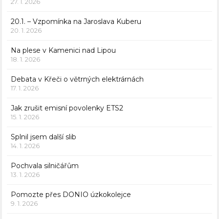
27. 1. 2026
20.1. – Vzpomínka na Jaroslava Kuberu
20. 1. 2026
Na plese v Kamenici nad Lipou
18. 1. 2026
Debata v Křeči o větrných elektrárnách
17. 1. 2026
Jak zrušit emisní povolenky ETS2
15. 1. 2026
Splnil jsem další slib
14. 1. 2026
Pochvala silničářům
13. 1. 2026
Pomozte přes DONIO úzkokolejce
9. 1. 2026