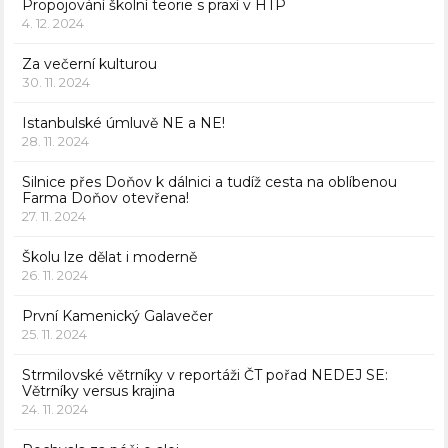
Propojování školní teorie s praxí v HTP
4. 12. 2024
Za večerní kulturou
30. 11. 2024
Istanbulské úmluvě NE a NE!
28. 11. 2024
Silnice přes Doňov k dálnici a tudíž cesta na oblíbenou
Farma Doňov otevřena!
27. 11. 2024
Školu lze dělat i moderně
26. 11. 2024
První Kamenický Galavečer
25. 11. 2024
Strmilovské větrníky v reportáži ČT pořad NEDEJ SE:
Větrníky versus krajina
24. 11. 2024