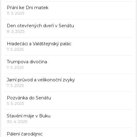
Přání ke Dni matek
11. 5. 2025
Den otevřených dveří v Senátu
8. 5. 2025
Hradečáci a Valdštejnský palác
7. 5. 2025
Trumpova divočina
7. 5. 2025
Jarní průvod a velikonoční zvyky
7. 5. 2025
Pozvánka do Senátu
5. 5. 2025
Stavění máje v Buku
30. 4. 2025
Pálení čarodějnic