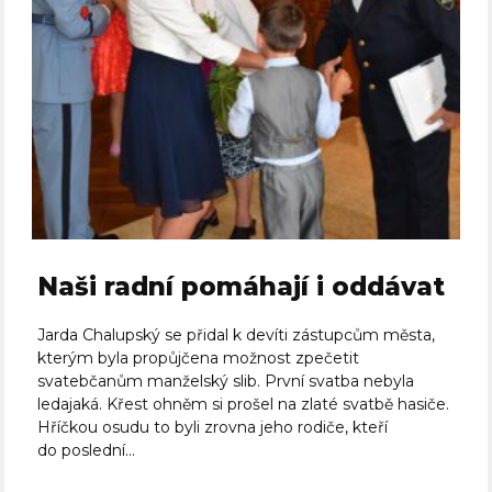
Naši radní pomáhají i oddávat
Jarda Chalupský se přidal k devíti zástupcům města,
kterým byla propůjčena možnost zpečetit
svatebčanům manželský slib. První svatba nebyla
ledajaká. Křest ohněm si prošel na zlaté svatbě hasiče.
Hříčkou osudu to byli zrovna jeho rodiče, kteří
do poslední...