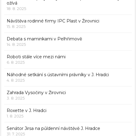
ožívá
18. 8. 2025
Návštěva rodinné firmy IPC Plast v Žirovnici
15. 8. 2025
Debata s maminkami v Pelhřimově
14. 8. 2025
Roboti stále více mezi námi
6. 8. 2025
Náhodné setkání s ústavními právníky v J. Hradci
4. 8. 2025
Zahrada Vysočiny v Žirovnici
3. 8. 2025
Roxette v J. Hradci
1. 8. 2025
Senátor Jirsa na půldenní návštěvě J. Hradce
31. 7. 2025