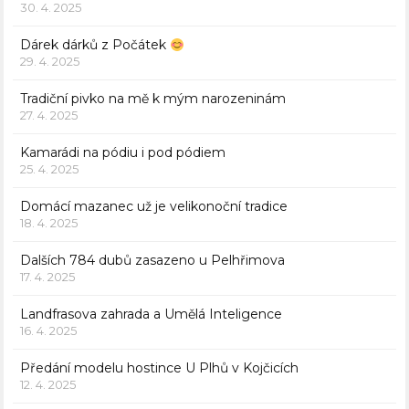
30. 4. 2025
Dárek dárků z Počátek
29. 4. 2025
Tradiční pivko na mě k mým narozeninám
27. 4. 2025
Kamarádi na pódiu i pod pódiem
25. 4. 2025
Domácí mazanec už je velikonoční tradice
18. 4. 2025
Dalších 784 dubů zasazeno u Pelhřimova
17. 4. 2025
Landfrasova zahrada a Umělá Inteligence
16. 4. 2025
Předání modelu hostince U Plhů v Kojčicích
12. 4. 2025