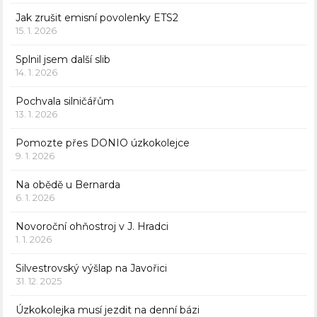
Jak zrušit emisní povolenky ETS2
15. 1. 2026
Splnil jsem další slib
14. 1. 2026
Pochvala silničářům
13. 1. 2026
Pomozte přes DONIO úzkokolejce
9. 1. 2026
Na obědě u Bernarda
6. 1. 2026
Novoroční ohňostroj v J. Hradci
1. 1. 2026
Silvestrovský výšlap na Javořici
31. 12. 2025
Úzkokolejka musí jezdit na denní bázi