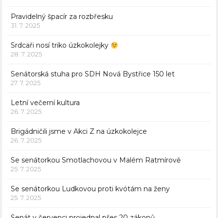
Pravidelný špacír za rozbřesku
31. 7. 2025
Srdcaři nosí triko úzkokolejky
28. 7. 2025
Senátorská stuha pro SDH Nová Bystřice 150 let
27. 7. 2025
Letní večerní kultura
26. 7. 2025
Brigádničili jsme v Akci Z na úzkokolejce
26. 7. 2025
Se senátorkou Smotlachovou v Malém Ratmírově
25. 7. 2025
Se senátorkou Ludkovou proti kvótám na ženy
25. 7. 2025
Senát v červenci projednal přes 20 zákonů