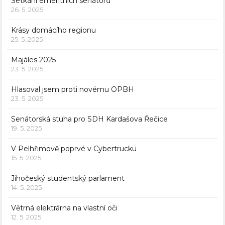
Setkání emeritních senátorů
26. 5. 2025
Krásy domácího regionu
25. 5. 2025
Majáles 2025
23. 5. 2025
Hlasoval jsem proti novému OPBH
23. 5. 2025
Senátorská stuha pro SDH Kardašova Řečice
19. 5. 2025
V Pelhřimově poprvé v Cybertrucku
15. 5. 2025
Jihočeský studentský parlament
14. 5. 2025
Větrná elektrárna na vlastní oči
12. 5. 2025