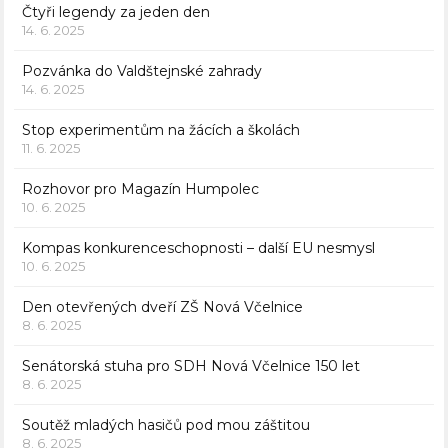
Čtyři legendy za jeden den
14. 6. 2025
Pozvánka do Valdštejnské zahrady
14. 6. 2025
Stop experimentům na žácích a školách
11. 6. 2025
Rozhovor pro Magazín Humpolec
10. 6. 2025
Kompas konkurenceschopnosti – další EU nesmysl
10. 6. 2025
Den otevřených dveří ZŠ Nová Včelnice
8. 6. 2025
Senátorská stuha pro SDH Nová Včelnice 150 let
8. 6. 2025
Soutěž mladých hasičů pod mou záštitou
8. 6. 2025