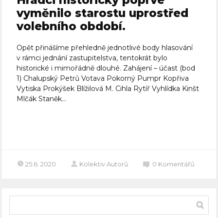
Hradci historicky poprvé
vyměnilo starostu uprostřed
volebního období.
Opět přinášíme přehledně jednotlivé body hlasování
v rámci jednání zastupitelstva, tentokrát bylo
historické i mimořádně dlouhé. Zahájení – účast (bod
1) Chalupský Petrů Votava Pokorný Pumpr Kopřiva
Vytiska Prokýšek Blížilová M. Cihla Rytíř Vyhlídka Kinšt
Mlčák Staněk...
Celý článek
25.6. 2020
Kolektiv Autorů
0
Komentářů