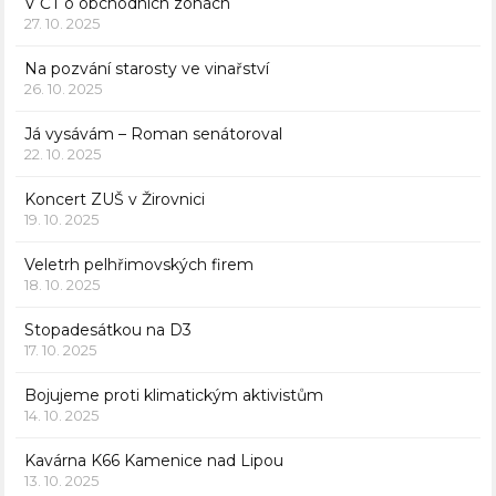
V ČT o obchodních zónách
27. 10. 2025
Na pozvání starosty ve vinařství
26. 10. 2025
Já vysávám – Roman senátoroval
22. 10. 2025
Koncert ZUŠ v Žirovnici
19. 10. 2025
Veletrh pelhřimovských firem
18. 10. 2025
Stopadesátkou na D3
17. 10. 2025
Bojujeme proti klimatickým aktivistům
14. 10. 2025
Kavárna K66 Kamenice nad Lipou
13. 10. 2025