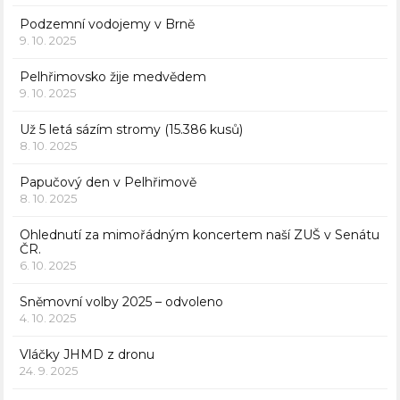
Podzemní vodojemy v Brně
9. 10. 2025
Pelhřimovsko žije medvědem
9. 10. 2025
Už 5 letá sázím stromy (15.386 kusů)
8. 10. 2025
Papučový den v Pelhřimově
8. 10. 2025
Ohlednutí za mimořádným koncertem naší ZUŠ v Senátu
ČR.
6. 10. 2025
Sněmovní volby 2025 – odvoleno
4. 10. 2025
Vláčky JHMD z dronu
24. 9. 2025