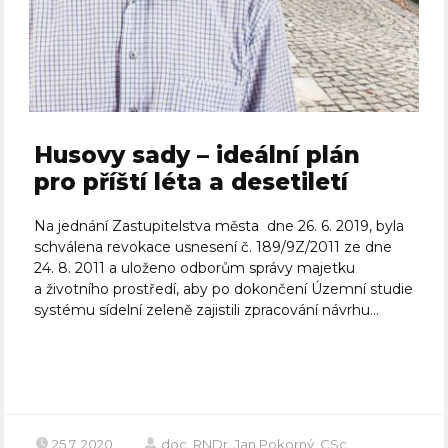
Husovy sady – ideální plán
pro příští léta a desetiletí
Na jednání Zastupitelstva města dne 26. 6. 2019, byla
schválena revokace usnesení č. 189/9Z/2011 ze dne
24. 8. 2011 a uloženo odborům správy majetku
a životního prostředí, aby po dokončení Územní studie
systému sídelní zeleně zajistili zpracování návrhu...
Celý článek
25.7. 2020
doc. RNDr. Jan Pokorný, CSc.