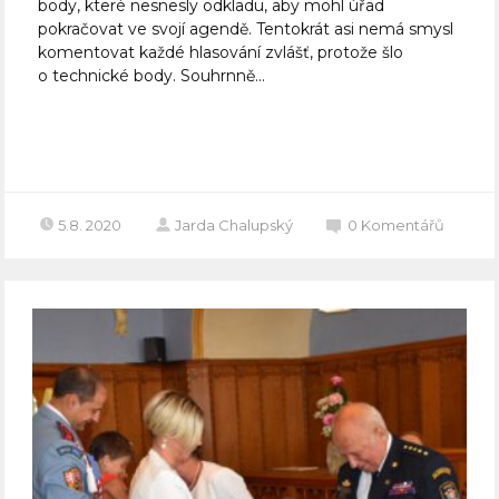
body, které nesnesly odkladu, aby mohl úřad
pokračovat ve svojí agendě. Tentokrát asi nemá smysl
komentovat každé hlasování zvlášť, protože šlo
o technické body. Souhrnně...
Celý článek
5.8. 2020
Jarda Chalupský
0
Komentářů