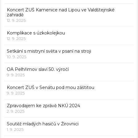
Koncert ZUŠ Kamenice nad Lipou ve Valdštejnské
zahradě
12. 9. 2025
Komplikace s úzkokolejkou
12. 9. 2025
Setkání s mistryní světa v psaní na stroji
10. 9. 2025
OA Pelhřimov slaví 50. výročí
9. 9. 2025
Koncert ZUŠ v Senátu pod mou záštitou
9. 9. 2025
Zpravodajem ke zprávě NKÚ 2024
2. 9. 2025
Soutěž mladých hasičů v Žirovnici
1. 9. 2025