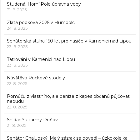
Studená, Horní Pole úpravna vody
31. 8. 2025
Zlatá podkova 2025 v Humpolci
24. 8. 2025
Senátorská stuha 150 let pro hasiče v Kamenici nad Lipou
23. 8. 2025
Tatrování v Kamenici nad Lipou
23. 8. 2025
Návštěva Rockové stodoly
22. 8. 2025
Pomůžu z vlastního, ale peníze z kapes občanů půjčovat
nebudu
22. 8. 2025
Snídaně z farmy Doňov
21. 8. 2025
Senátor Chalupský: Malý zázrak se povedl – úzkokolejka