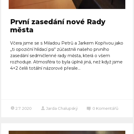
První zasedání nové Rady
města
Včera jsme se s Miladou Petrů a Jarkem Kopřivou jako
„ti opoziční hlídací psi“ zúčastnili našeho prvního
zasedání sedmičlenné rady města, která o všem
rozhoduje. Atmosféra to byla úplně jiná, než když jsme
4+2 čelili totální názorové přesile...
Celý článek
2.7. 2020
Jarda Chalupský
0
Komentářů