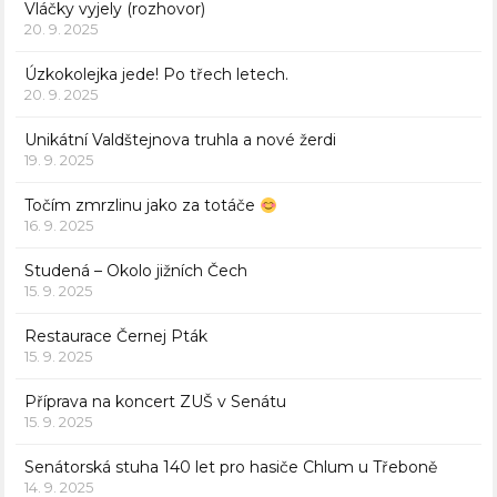
Vláčky vyjely (rozhovor)
20. 9. 2025
Úzkokolejka jede! Po třech letech.
20. 9. 2025
Unikátní Valdštejnova truhla a nové žerdi
19. 9. 2025
Točím zmrzlinu jako za totáče
16. 9. 2025
Studená – Okolo jižních Čech
15. 9. 2025
Restaurace Černej Pták
15. 9. 2025
Příprava na koncert ZUŠ v Senátu
15. 9. 2025
Senátorská stuha 140 let pro hasiče Chlum u Třeboně
14. 9. 2025