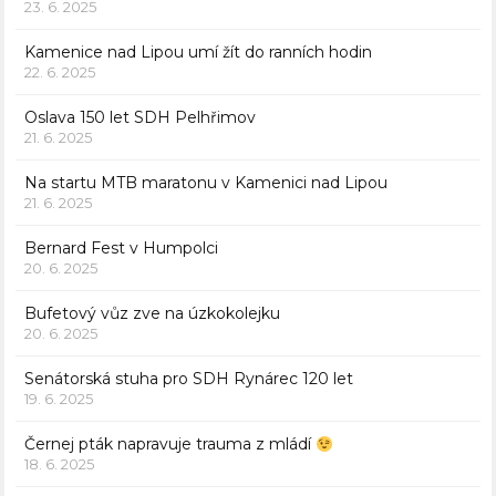
23. 6. 2025
Kamenice nad Lipou umí žít do ranních hodin
22. 6. 2025
Oslava 150 let SDH Pelhřimov
21. 6. 2025
Na startu MTB maratonu v Kamenici nad Lipou
21. 6. 2025
Bernard Fest v Humpolci
20. 6. 2025
Bufetový vůz zve na úzkokolejku
20. 6. 2025
Senátorská stuha pro SDH Rynárec 120 let
19. 6. 2025
Černej pták napravuje trauma z mládí
18. 6. 2025