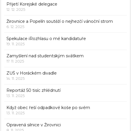
Přijetí Korejské delegace
12. 12. 2025
Žirovnice a Popelín soutěží o nejhezčí vánoční strom
6. 12. 2025
Spekulace iRozhlasu o mé kandidatuře
19. 11. 2025
Zamyšlení nad studentským svátkem
17. 11. 2025
ZUŠ v Horáckém divadle
14. 11. 2025
Reportáž 50 tisíc zhlédnutí
13. 11. 2025
Když obec řeší odpadkové koše po svém
13. 11. 2025
Opravená silnice v Žirovnici
8. 11. 2025