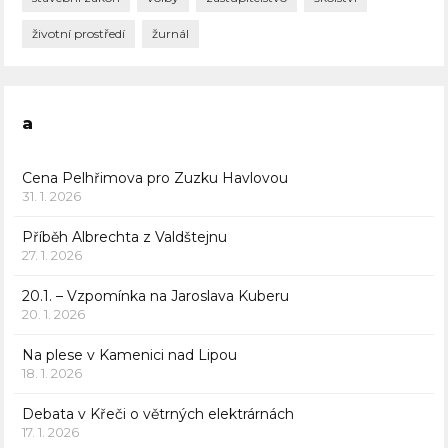
životní prostředí
žurnál
a
Cena Pelhřimova pro Zuzku Havlovou
31. 1. 2026
Příběh Albrechta z Valdštejnu
27. 1. 2026
20.1. – Vzpomínka na Jaroslava Kuberu
20. 1. 2026
Na plese v Kamenici nad Lipou
18. 1. 2026
Debata v Křeči o větrných elektrárnách
17. 1. 2026