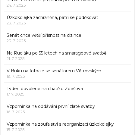
24. 7. 2025
Úzkokolejka zachráněna, patří se poděkovat
23. 7. 2025
Senát chce větší přísnost na cizince
23. 7. 2025
Na Rudláku po 55 letech na smaragdové svatbě
21. 7. 2025
V Buku na fotbale se senátorem Větrovským
19. 7. 2025
Týden dovolené na chatě u Zdešova
17. 7. 2025
Vzpomínka na oddávání první zlaté svatby
16. 7. 2025
Vzpomínka na zoufalství s reorganizací úzkokolejky
15. 7. 2025