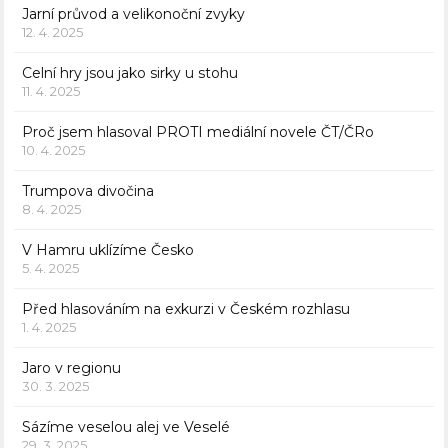
Jarní průvod a velikonoční zvyky
12. 4. 2025
Celní hry jsou jako sirky u stohu
11. 4. 2025
Proč jsem hlasoval PROTI mediální novele ČT/ČRo
10. 4. 2025
Trumpova divočina
8. 4. 2025
V Hamru uklízíme Česko
5. 4. 2025
Před hlasováním na exkurzi v Českém rozhlasu
1. 4. 2025
Jaro v regionu
30. 3. 2025
Sázíme veselou alej ve Veselé
29. 3. 2025