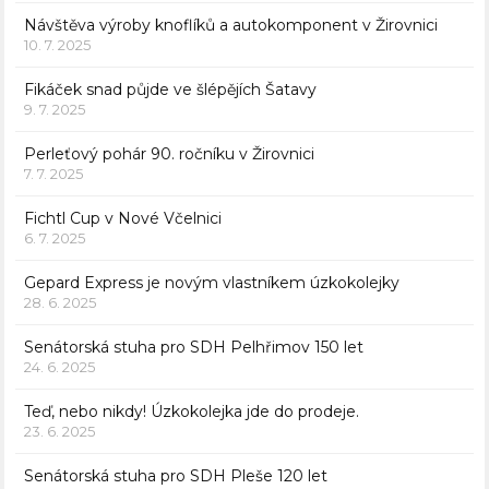
Návštěva výroby knoflíků a autokomponent v Žirovnici
10. 7. 2025
Fikáček snad půjde ve šlépějích Šatavy
9. 7. 2025
Perleťový pohár 90. ročníku v Žirovnici
7. 7. 2025
Fichtl Cup v Nové Včelnici
6. 7. 2025
Gepard Express je novým vlastníkem úzkokolejky
28. 6. 2025
Senátorská stuha pro SDH Pelhřimov 150 let
24. 6. 2025
Teď, nebo nikdy! Úzkokolejka jde do prodeje.
23. 6. 2025
Senátorská stuha pro SDH Pleše 120 let