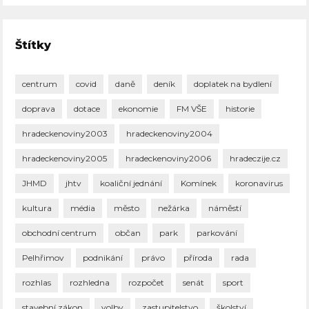
Štítky
centrum
covid
daně
deník
doplatek na bydlení
doprava
dotace
ekonomie
FM VŠE
historie
hradeckenoviny2003
hradeckenoviny2004
hradeckenoviny2005
hradeckenoviny2006
hradeczije.cz
JHMD
jhtv
koaliční jednání
Komínek
koronavirus
kultura
média
město
nežárka
náměstí
obchodní centrum
občan
park
parkování
Pelhřimov
podnikání
právo
příroda
rada
rozhlas
rozhledna
rozpočet
senát
sport
stavební zákon
volby
zastupitelstvo
školství