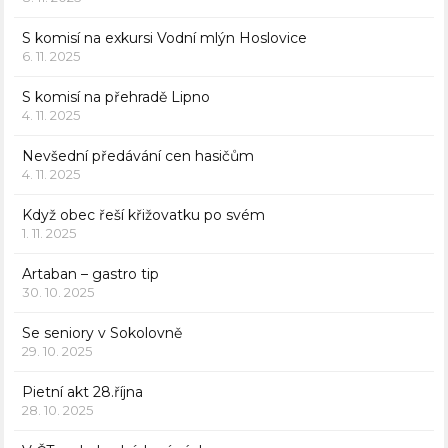
S komisí na exkursi Vodní mlýn Hoslovice
6. 11. 2025
S komisí na přehradě Lipno
4. 11. 2025
Nevšední předávání cen hasičům
4. 11. 2025
Když obec řeší křižovatku po svém
1. 11. 2025
Artaban – gastro tip
30. 10. 2025
Se seniory v Sokolovně
29. 10. 2025
Pietní akt 28.října
28. 10. 2025