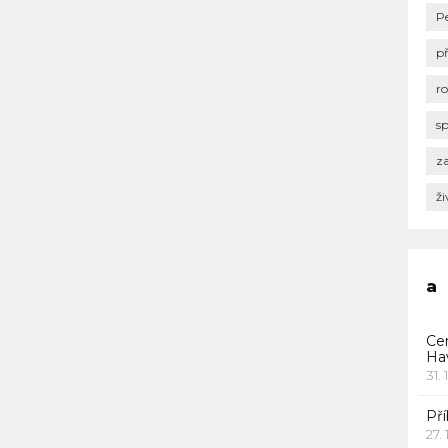
P
p
r
s
za
ži
a
Ce
Ha
31. 
Pří
27.