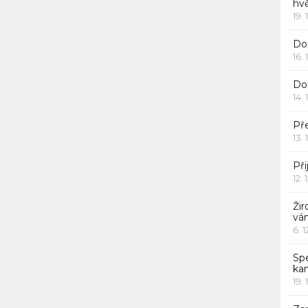
hv
19. 
Dor
16. 
Do
14. 
Pře
13. 
Při
12. 
Žir
vá
6. 
Sp
ka
19. 