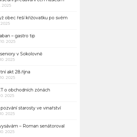
1. 2025
yž obec řeší křižovatku po svém
1. 2025
aban – gastro tip
 10. 2025
 seniory v Sokolovně
 10. 2025
tní akt 28.října
 10. 2025
ČT o obchodních zónách
 10. 2025
pozvání starosty ve vinařství
 10. 2025
 vysávám – Roman senátoroval
 10. 2025