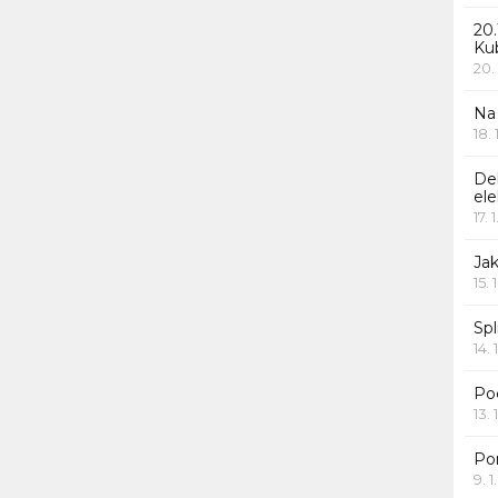
20.
Ku
20.
Na
18.
De
ele
17. 
Jak
15. 
Spl
14. 
Po
13. 
Po
9. 