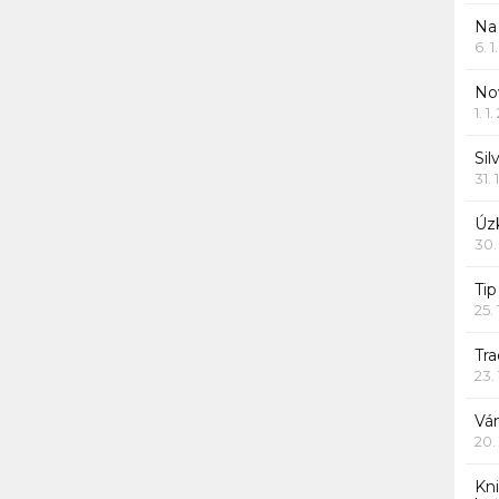
Na
6. 
Nov
1. 1
Sil
31. 
Úzk
30.
Ti
25.
Tr
23.
Vá
20.
Kn