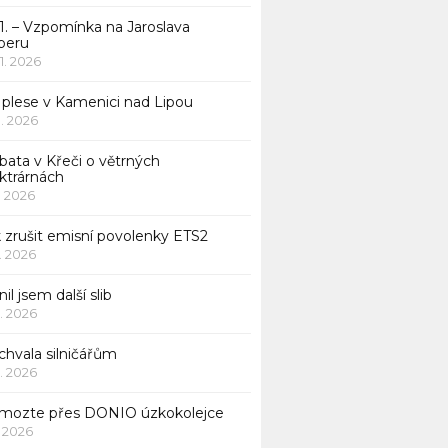
1. – Vzpomínka na Jaroslava
beru
 1. 2026
 plese v Kamenici nad Lipou
 1. 2026
bata v Křeči o větrných
ktrárnách
1. 2026
 zrušit emisní povolenky ETS2
1. 2026
nil jsem další slib
1. 2026
chvala silničářům
1. 2026
mozte přes DONIO úzkokolejce
1. 2026