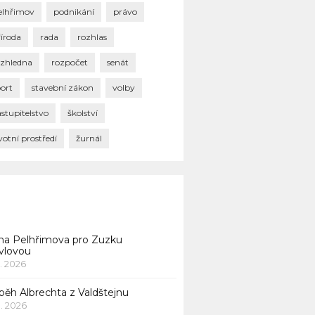
elhřimov
podnikání
právo
říroda
rada
rozhlas
ozhledna
rozpočet
senát
port
stavební zákon
volby
stupitelstvo
školství
votní prostředí
žurnál
na Pelhřimova pro Zuzku
vlovou
1. 2026
běh Albrechta z Valdštejnu
 1. 2026