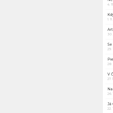
4. 1
Kd
1. 1
Art
30.
Se
29.
Pie
28.
V 
27.
Na 
26.
Já
22.