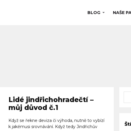
BLOG
NAŠE P
Lidé jindřichohradečtí –
můj důvod č.1
Když se řekne deviza či výhoda, nutně to vybízí
Št
k jakémusi srovnávání. Když tedy Jindřichův