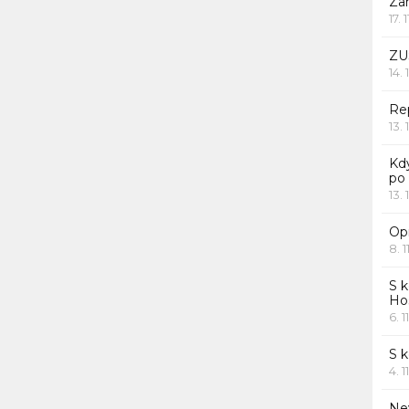
Za
17. 
ZU
14. 
Rep
13. 
Kd
po
13. 
Opr
8. 1
S k
Ho
6. 1
S 
4. 1
Ne