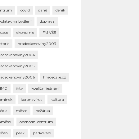
entrum
covid
daně
deník
oplatek na bydlení
doprava
otace
ekonomie
FM VŠE
storie
hradeckenoviny2003
radeckenoviny2004
radeckenoviny2005
radeckenoviny2006
hradeczije.cz
HMD
jhtv
koaliční jednání
omínek
koronavirus
kultura
édia
město
nežárka
áměstí
obchodní centrum
bčan
park
parkování