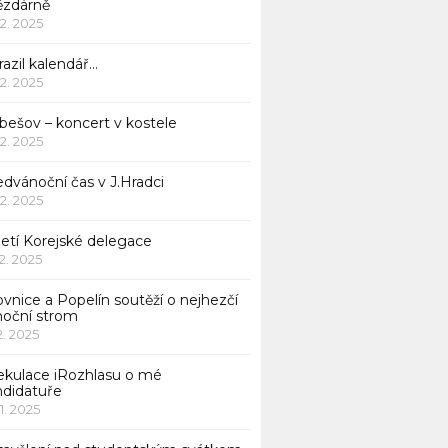
ězdárně
12. 2025
azil kalendář…
12. 2025
bešov – koncert v kostele
12. 2025
dvánoční čas v J.Hradci
12. 2025
jetí Korejské delegace
12. 2025
ovnice a Popelín soutěží o nejhezčí
noční strom
12. 2025
ekulace iRozhlasu o mé
ndidatuře
11. 2025