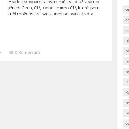
Hradec srovnám s jinými městy, ať už v rámci
jižních Čech, ČR, nebo i mimo ČR, které jsem
c
měl možnost za svou první polovinu života...
d
Celý článek
d
hi
h
ý
0
Komentářů
h
h
J
K
m
n
o